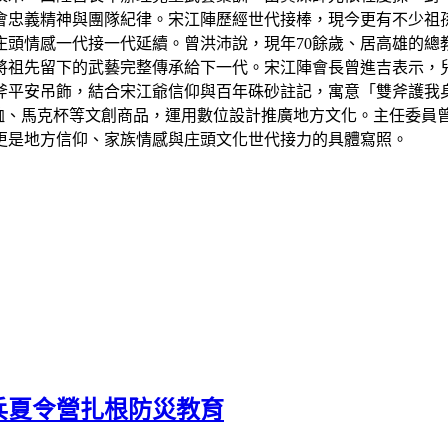
會忠義精神與團隊紀律。宋江陣歷經世代接棒，現今更有不少祖
頭情感一代接一代延續。曾洪沛說，現年70餘歲、居高雄的總
將祖先留下的武藝完整傳承給下一代。宋江陣會長曾進吉表示，
斧平安吊飾，結合宋江爺信仰與百年硃砂註記，寓意「雙斧護我
恤、馬克杯等文創商品，運用數位設計推廣地方文化。主任委員
更是地方信仰、家族情感與庄頭文化世代接力的具體寫照。
兵夏令營扎根防災教育