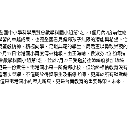
屆全國中小學科學展覽會數學科國小組第1名，1個月內2度前往總
學習的卓越成果，也讓全國看見偏鄉孩子無限的潛能與希望。宅
展現堅毅精神、積極向學、足堪典範的學生。周君憲以勇敢樂觀的
月17日宅港國小再度傳來捷報。由王海晴、侯淑芬2位老師指
展覽會數學科國小組第1名，並於7月27日受邀前往總統府參加總統
更是一份責任。宅港國小是一所偏鄉小校，但始終相信教育沒有
這兩次榮耀，不僅屬於得獎學生及指導老師，更屬於所有默默耕
不僅是宅港國小的歷史新頁，更是台南教育的重要殊榮。未來，