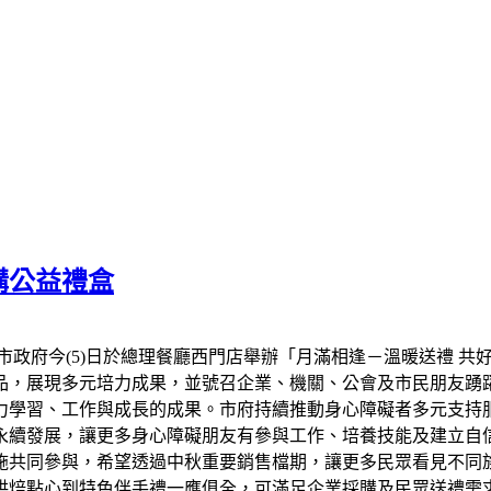
購公益禮盒
市政府今(5)日於總理餐廳西門店舉辦「月滿相逢－溫暖送禮 共
品，展現多元培力成果，並號召企業、機關、公會及市民朋友踴
力學習、工作與成長的成果。市府持續推動身心障礙者多元支持
永續發展，讓更多身心障礙朋友有參與工作、培養技能及建立自信
設施共同參與，希望透過中秋重要銷售檔期，讓更多民眾看見不同
烘焙點心到特色伴手禮一應俱全，可滿足企業採購及民眾送禮需