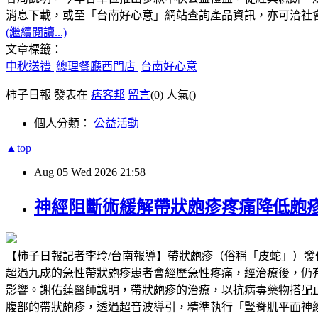
消息下載，或至「台南好心意」網站查詢產品資訊，亦可洽社會局身
(繼續閱讀...)
文章標籤：
中秋送禮
總理餐廳西門店
台南好心意
柿子日報 發表在
痞客邦
留言
(0)
人氣(
)
個人分類：
公益活動
▲top
Aug
05
Wed
2026
21:58
神經阻斷術緩解帶狀皰疹疼痛降低皰
【柿子日報記者李玲/台南報導】帶狀皰疹（俗稱「皮蛇」）
超過九成的急性帶狀皰疹患者會經歷急性疼痛，經治療後，仍有超過兩成
影響。謝佑蓮醫師說明，帶狀皰疹的治療，以抗病毒藥物搭配
腹部的帶狀皰疹，透過超音波導引，精準執行「豎脊肌平面神經阻斷」（Erector