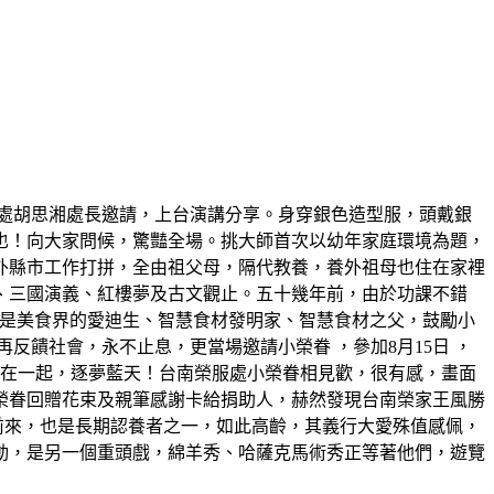
處胡思湘處長邀請，上台演講分享。身穿銀色造型服，頭戴銀
也！向大家問候，驚豔全場。挑大師首次以幼年家庭環境為題，
外縣市工作打拼，全由祖父母，隔代教養，養外祖母也住在家裡
、三國演義、紅樓夢及古文觀止。五十幾年前，由於功課不錯
，他是美食界的愛迪生、智慧食材發明家、智慧食材之父，鼓勵小
饋社會，永不止息，更當場邀請小榮眷 ，參加8月15日 ，
機在一起，逐夢藍天！台南榮服處小榮眷相見歡，很有感，畫面
榮眷回贈花束及親筆感謝卡給捐助人，赫然發現台南榮家王風勝
前來，也是長期認養者之一，如此高齡，其義行大愛殊值感佩，
動，是另一個重頭戲，綿羊秀、哈薩克馬術秀正等著他們，遊覽