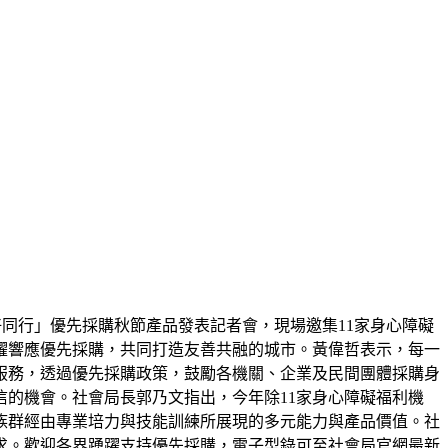
好同行」優先採購秋節產品發表記者會，現場邀集11家身心障礙
躍響應優先採購，共同打造友善共融的城市。黃偉哲表示，每一
服務，透過優先採購政策，鼓勵各機關、企業及民間團體採購身
的機會。社會局長郭乃文指出，今年除11家身心障礙福利機
族群經由專業培力與技能訓練所展現的多元能力與產品價值。社
求。歡迎各界踴躍支持優先採購，電子型錄可至社會局官網最新