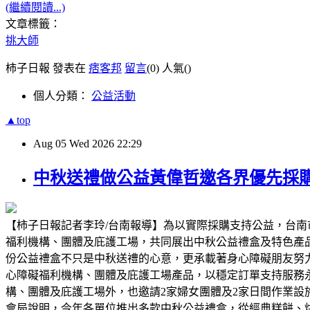
(繼續閱讀...)
文章標籤：
挑大師
柿子日報 發表在
痞客邦
留言
(0)
人氣(
)
個人分類：
公益活動
▲top
Aug
05
Wed
2026
22:29
中秋送禮做公益黃偉哲邀各界優先採
【柿子日報記者李玲/台南報導】為以實際採購支持公益，台南
福利機構、團體及庇護工場，共同展出中秋公益禮盒及特色產
份公益禮盒不只是中秋送禮的心意，更承載著身心障礙朋友努
心障礙福利機構、團體及庇護工場產品，以穩定訂單支持服務
構、團體及庇護工場外，也邀請2家婦女團體及2家日間作業
會局說明，今年各單位推出多款中秋公益禮盒，從經典糕餅、