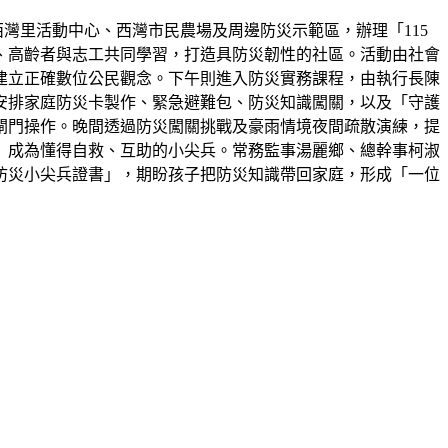
西灣里活動中心、西灣市民農場及周邊防災示範區，辦理「115
童、高齡者與志工共同學習，打造具防災韌性的社區。活動由社會
建立正確數位公民觀念。下午則進入防災實務課程，由執行長陳
安排家庭防災卡製作、緊急避難包、防災知識闖關，以及「守護
閘門操作。晚間透過防災闖關挑戰及豪雨情境夜間疏散演練，提
」成為懂得自救、互助的小尖兵。常務監事湯麗鄉、總幹事柯淑
防災小尖兵證書」，期盼孩子把防災知識帶回家庭，形成「一位