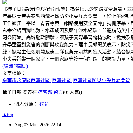
【柿子日報記者李玲/台南報導】為強化兒少網路安全意識，並將
年暑期青春專案暨西灣社區防災小尖兵夏令營」，從上午9時3
工作師江一平以「青春專案－網路使用安全宣導」揭開序幕，
玄宗介紹西灣地勢、水患成因及歷年淹水經驗，並邀請防災中
阿公阿嬤」高齡避難體驗，讓孩子實際學習輪椅協助、攙扶及
升學童面對災害的判斷與應變能力。理事長郭惠英表示，防災
懿、據點主任張明慧及志工隊長黃光明共同投入活動，結合據
小尖兵影響一個家庭、一個家庭守護一個社區」的防災力量，
(繼續閱讀...)
文章標籤：
臺南市永康區西灣社區
西灣社區
西灣社區防災小尖兵夏令營
柿子日報 發表在
痞客邦
留言
(0)
人氣(
)
個人分類：
教育
▲top
Aug
03
Mon
2026
22:14