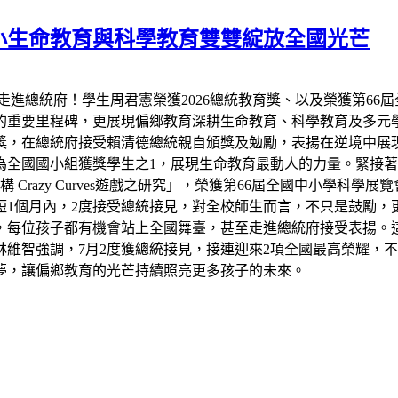
小生命教育與科學教育雙雙綻放全國光芒
走進總統府！學生周君憲榮獲2026總統教育獎、以及榮獲第66
的重要里程碑，更展現偏鄉教育深耕生命教育、科學教育及多元
教育獎，在總統府接受賴清德總統親自頒獎及勉勵，表揚在逆境中
全國國小組獲獎學生之1，展現生命教育最動人的力量。緊接著7
razy Curves遊戲之研究」，榮獲第66屆全國中小學科學
短1個月內，2度接受總統接見，對全校師生而言，不只是鼓勵，
，每位孩子都有機會站上全國舞臺，甚至走進總統府接受表揚。
維智強調，7月2度獲總統接見，接連迎來2項全國最高榮耀，
夢，讓偏鄉教育的光芒持續照亮更多孩子的未來。