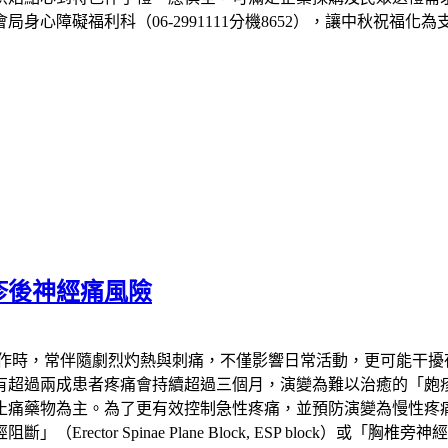
心障礙福利科（06-2991111分機8652），讓中秋祝福化
疹後神經痛風險
發作時，常伴隨劇烈灼熱與刺痛，不僅影響日常活動，更可能干擾
患者疼痛會持續超過三個月，演變為難以治癒的「皰疹後神經痛」（Pos
止痛藥物為主。為了更有效控制急性疼痛，並預防演變為慢性疼
 Spinae Plane Block, ESP block）或「胸椎旁神經阻斷