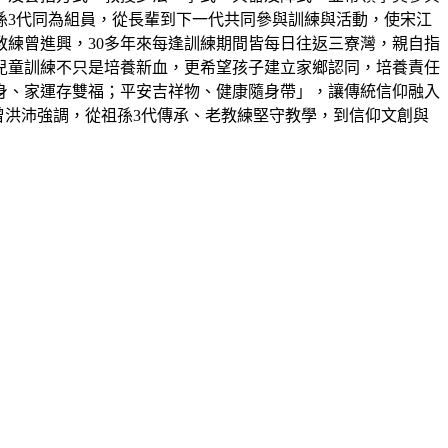
孫3代同為組員，從長輩到下一代共同參與訓練與活動，使宋江
教練曾進興，30多年來每逢訓練期間皆每日往返三寮灣，親自指
兒童訓練不只是培養新血，更希望孩子建立家鄉認同，培養責任
身、家運存雙福；平安吉祥物、健康隨身帶」，讓傳統信仰融入
曾洪沛強調，從祖孫3代傳承、老教練堅守教學，到信仰文創與