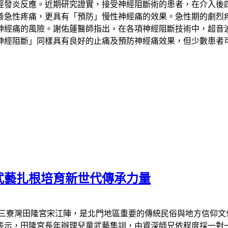
經發炎反應。近期研究證實，接受神經阻斷術的患者，在介入後
善急性疼痛，更具有「預防」慢性神經痛的效果。急性期的劇烈
神經痛的風險。謝佑蓮醫師指出，在各項神經阻斷技術中，超音
神經阻斷」同樣具有良好的止痛及預防神經痛效果，但少數患者
武藝扎根培育新世代傳承力量
區三寮灣田隆宮宋江陣，是北門地區重要的傳統民俗與地方信仰文
表示，田隆宮長年辦理兒童武藝集訓，由資深師兄依程度採一對