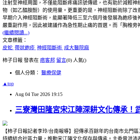
注射至神經周圍，不僅能阻斷疼痛訊號傳遞，也有助於減輕神
物（如乙醯胺酚）的使用量。更重要的是，神經阻斷術除了改
早期介入神經阻斷術，能顯著降低三至六個月後發展為皰疹後
嚴重副作用，因此被建議作為急性期止痛的首選。而「胸椎旁
(繼續閱讀...)
文章標籤：
皮蛇
帶狀皰疹
神經阻斷術
成大醫院麻
柿子日報 發表在
痞客邦
留言
(0)
人氣(
)
個人分類：
醫療保健
▲top
Aug
04
Tue
2026
19:15
三寮灣田隆宮宋江陣深耕文化傳承！
【柿子日報記者李玲/台南報導】迎傳承百餘年的台南市北門
持續結合社區力量，推動宋江陣文化保存與傳承。主委曾洪沛