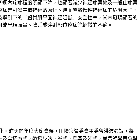
四週內疼痛程度明顯下降，也顯著減少神經痛藥物及一般止痛藥
疼痛是引發中樞神經敏感化、進而導致慢性神經痛的危險因子，
波導引下的「豎脊肌平面神經阻斷」安全性高，尚未發現顯著的
可能出現頭暈、嗜睡或注射部位疼痛等輕微的不適。
化。昨天的年度大廟會時，田隆宮管委會主委曾洪沛強調，將
一及套招方式，教授步法、拳式、兵器及陣式，並帶領學員參與