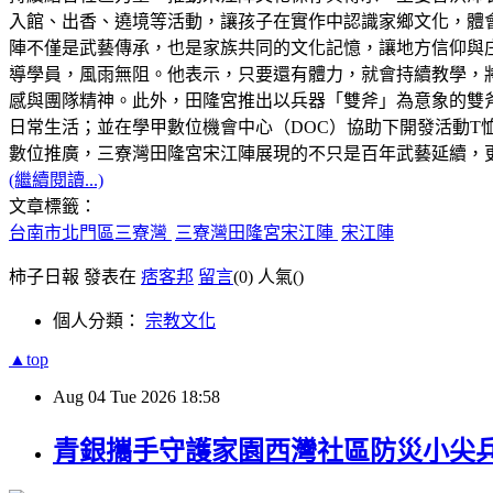
入館、出香、遶境等活動，讓孩子在實作中認識家鄉文化，體
陣不僅是武藝傳承，也是家族共同的文化記憶，讓地方信仰與庄
導學員，風雨無阻。他表示，只要還有體力，就會持續教學，
感與團隊精神。此外，田隆宮推出以兵器「雙斧」為意象的雙
日常生活；並在學甲數位機會中心（DOC）協助下開發活動T
數位推廣，三寮灣田隆宮宋江陣展現的不只是百年武藝延續，
(繼續閱讀...)
文章標籤：
台南市北門區三寮灣
三寮灣田隆宮宋江陣
宋江陣
柿子日報 發表在
痞客邦
留言
(0)
人氣(
)
個人分類：
宗教文化
▲top
Aug
04
Tue
2026
18:58
青銀攜手守護家園西灣社區防災小尖