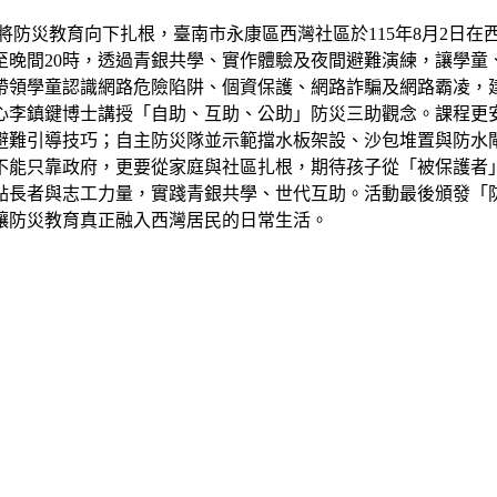
防災教育向下扎根，臺南市永康區西灣社區於115年8月2日在
至晚間20時，透過青銀共學、實作體驗及夜間避難演練，讓學
帶領學童認識網路危險陷阱、個資保護、網路詐騙及網路霸凌，
心李鎮鍵博士講授「自助、互助、公助」防災三助觀念。課程更
避難引導技巧；自主防災隊並示範擋水板架設、沙包堆置與防水
不能只靠政府，更要從家庭與社區扎根，期待孩子從「被保護者
點長者與志工力量，實踐青銀共學、世代互助。活動最後頒發「
讓防災教育真正融入西灣居民的日常生活。