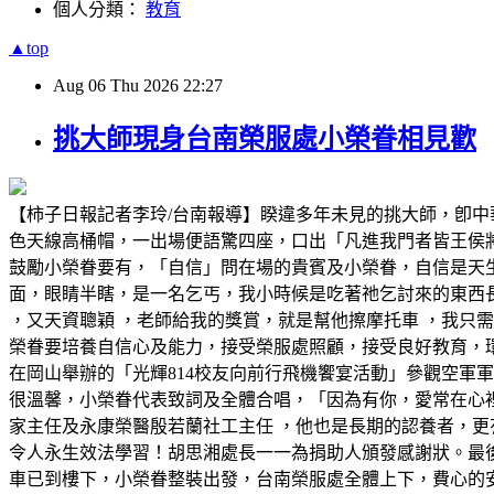
個人分類：
教育
▲top
Aug
06
Thu
2026
22:27
挑大師現身台南榮服處小榮眷相見歡
【柿子日報記者李玲/台南報導】睽違多年未見的挑大師，卽
色天線高桶帽，一出場便語驚四座，口出「凡進我門者皆王侯
鼓勵小榮眷要有，「自信」問在場的貴賓及小榮眷，自信是天
面，眼睛半瞎，是一名乞丐，我小時候是吃著祂乞討來的東西
，又天資聰穎 ，老師給我的獎賞，就是幫他擦摩托車 ，我只需
榮眷要培養自信心及能力，接受榮服處照顧，接受良好教育，環
在岡山舉辦的「光輝814校友向前行飛機饗宴活動」參觀空軍
很溫馨，小榮眷代表致詞及全體合唱，「因為有你，愛常在心
家主任及永康榮醫殷若蘭社工主任 ，他也是長期的認養者，更
令人永生效法學習！胡思湘處長一一為捐助人頒發感謝狀。最
車已到樓下，小榮眷整裝出發，台南榮服處全體上下，費心的