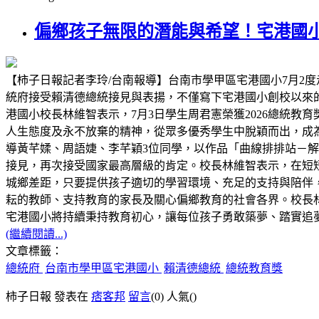
偏鄉孩子無限的潛能與希望！宅港國
【柿子日報記者李玲/台南報導】台南市學甲區宅港國小7月2度
統府接受賴清德總統接見與表揚，不僅寫下宅港國小創校以來
港國小校長林維智表示，7月3日學生周君憲榮獲2026總統
人生態度及永不放棄的精神，從眾多優秀學生中脫穎而出，成為
導黃芊媃、周語婕、李芊穎3位同學，以作品「曲線排排站－解構 C
接見，再次接受國家最高層級的肯定。校長林維智表示，在短
城鄉差距，只要提供孩子適切的學習環境、充足的支持與陪伴
耘的教師、支持教育的家長及關心偏鄉教育的社會各界。校長林
宅港國小將持續秉持教育初心，讓每位孩子勇敢築夢、踏實追
(繼續閱讀...)
文章標籤：
總統府
台南市學甲區宅港國小
賴清德總統
總統教育獎
柿子日報 發表在
痞客邦
留言
(0)
人氣(
)