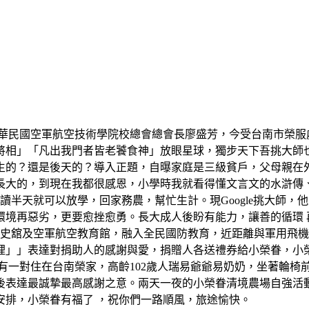
中華民國空軍航空技術學院校總會總會長廖盛芳，今受台南市榮服
將相」「凡出我門者皆老饕食神」放眼星球，獨步天下吾挑大師
生的？還是後天的？導入正題，自曝家庭是三級貧戶，父母親在
長大的，到現在我都很感恩，小學時我就看得懂文言文的水滸傳
讀半天就可以放學，回家務農，幫忙生計。現Google挑大師
境再惡劣，更要愈挫愈勇。長大成人後盼有能力，讓善的循環 再反
軍史舘及空軍航空教育館，融入全民國防教育，近距離與軍用飛
裡」」表達對捐助人的感謝與愛，捐贈人各送禮券給小榮眷，小
有一對住在台南榮家，高齡102歲人瑞易爺爺易奶奶，坐著輪椅
後表達最誠摯最高感謝之意。兩天一夜的小榮眷清境農場自強活
安排，小榮眷有福了 ，祝你們一路順風，旅途愉快。