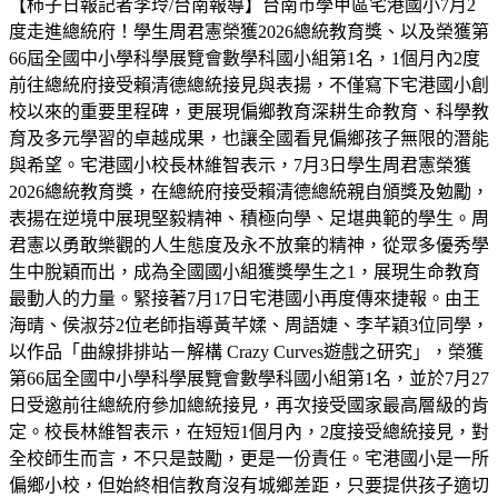
【柿子日報記者李玲/台南報導】台南市學甲區宅港國小7月2
度走進總統府！學生周君憲榮獲2026總統教育獎、以及榮獲第
66屆全國中小學科學展覽會數學科國小組第1名，1個月內2度
前往總統府接受賴清德總統接見與表揚，不僅寫下宅港國小創
校以來的重要里程碑，更展現偏鄉教育深耕生命教育、科學教
育及多元學習的卓越成果，也讓全國看見偏鄉孩子無限的潛能
與希望。宅港國小校長林維智表示，7月3日學生周君憲榮獲
2026總統教育獎，在總統府接受賴清德總統親自頒獎及勉勵，
表揚在逆境中展現堅毅精神、積極向學、足堪典範的學生。周
君憲以勇敢樂觀的人生態度及永不放棄的精神，從眾多優秀學
生中脫穎而出，成為全國國小組獲獎學生之1，展現生命教育
最動人的力量。緊接著7月17日宅港國小再度傳來捷報。由王
海晴、侯淑芬2位老師指導黃芊媃、周語婕、李芊穎3位同學，
以作品「曲線排排站－解構 Crazy Curves遊戲之研究」，榮獲
第66屆全國中小學科學展覽會數學科國小組第1名，並於7月27
日受邀前往總統府參加總統接見，再次接受國家最高層級的肯
定。校長林維智表示，在短短1個月內，2度接受總統接見，對
全校師生而言，不只是鼓勵，更是一份責任。宅港國小是一所
偏鄉小校，但始終相信教育沒有城鄉差距，只要提供孩子適切