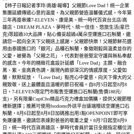
【柿子日報記者李玲/高雄\報導】父親節Love Dad！統一企業
集團延續傳遞心意的溫度，為父親節營造溫馨儀式感，今年第
三年再度串連7-ELEVEN、康是美、統一時代百貨台北店/高
雄店、DREAM PLAZA、夢時代、統一佳佳、悠旅生活(星巴
克)等超過10大品牌，貼心備妥超過4萬朵空運進口石斛蘭，邀
請您一起向全天下父親送上感謝，父親節快樂！父親節鮮花選
用由泰國進口的「銀河」品種石斛蘭，象徵剛毅與溫柔並存的
父愛，被譽為「父親之花」，代表對爸爸堅定守護與無私奉獻
的感念。今年的精緻花盒設計延續「Love Dad」主題，融合
黑、紫、金高貴色調，展現內斂卻深沉的情感厚度，父愛如
蘭，默默綻放，「Love Dad」點亮心中愛意，向天下偉大的父
親致敬，送上最體面且溫暖的節日祝福。自8月5日起至8月8
日，7-ELEVEN限定門市販售空運進口石斛蘭(售價188元/
支)，另有限量CupiCho精品巧克力禮盒加價購，提供父親節贈
禮新選擇；推薦可使用foodomo外送平台遠端贈送空運進口石
斛蘭，8月6日起至8月8日加碼推出用1點OPENPOINT即可享
免運優惠，邀請您表達對爸爸的敬重之愛。8月7日起至8月9
日，統一時代百貨高雄店、夢時代會員於當日全館指定櫃位消