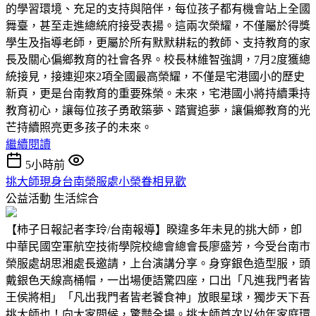
的學習環境、充足的支持與陪伴，每位孩子都有機會站上全國
舞臺，甚至走進總統府接受表揚。這兩次榮耀，不僅屬於得獎
學生及指導老師，更屬於所有默默耕耘的教師、支持教育的家
長及關心偏鄉教育的社會各界。校長林維智強調，7月2度獲總
統接見，接連迎來2項全國最高榮耀，不僅是宅港國小的歷史
新頁，更是台南教育的重要殊榮。未來，宅港國小將持續秉持
教育初心，讓每位孩子勇敢築夢、踏實追夢，讓偏鄉教育的光
芒持續照亮更多孩子的未來。
繼續閱讀
5小時前
挑大師現身台南榮服處小榮眷相見歡
公益活動
生活綜合
【柿子日報記者李玲/台南報導】睽違多年未見的挑大師，卽
中華民國空軍航空技術學院校總會總會長廖盛芳，今受台南市
榮服處胡思湘處長邀請，上台演講分享。身穿銀色造型服，頭
戴銀色天線高桶帽，一出場便語驚四座，口出「凡進我門者皆
王侯將相」「凡出我門者皆老饕食神」放眼星球，獨步天下吾
挑大師也！向大家問候，驚豔全場。挑大師首次以幼年家庭環