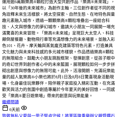
運用逾6萬顆樂高®顆粒打造大型共創作品「樂高®未來城」，
以「30年後的未來城市」為創作主軸，三位創作者從不同的視
角詮釋未來生活樣貌，將太空探索、自然生態、在地特色與童
趣元素融入城市，透過一顆顆樂高®顆粒堆疊出一座結合科
技、人文與想像力的夢幻城市，邀請大小朋友一同展開一場充
滿驚喜的未來冒險。「樂高®未來城」呈現巨大太空人、科技
顛倒屋餐廳、動物飛行車等充滿想像力的未來場景，並融入彩
色101、花卉、摩天輪與蒸氣龐克建築等特色元素，打造兼具
文化魅力與未來科技感的多元城市樣貌。作品透過樂高®顆粒
的無限組合，鼓勵大小朋友跳脫框架、發揮創意，從孩子眼中
的奇幻世界到創作者心中的未來藍圖，展現顆粒如何一步步拼
砌出創意與想像力的無限可能。此外，活潑開朗、充滿玩樂能
量的超人氣樂高®小樂也將於8月1日及8月8日驚喜現身活動現
場，化身最佳玩樂夥伴，陪伴親子家庭投入精彩互動，在充滿
歡笑與活力的氛圍中創造專屬於今年夏天的美好回憶，一同感
受「樂高®夏日遊樂場」帶來的創意與玩樂能量。
繼續閱讀
6天前
致敬無私父愛與一甲子堅貞守候！將軍區隆重舉辦父親暨鑽石