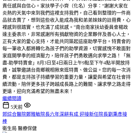
責任感與自信心。家扶學子小齊（化名）分享：“謝謝大家在
炎熱的天氣中來到我們這裡支持我們，自己看到整理的一件商
品就去賣了，想到這些收入能成為我和弟弟妹妹的註冊費，心
裡感到很踏實，也充滿了成就感。”南台南家扶幼委員會楊政
達主委表示，非常感謝所有捐獻物資的企業夥伴及善心人士，
正有大家的愛心支持，才能共同築起這座助學平台。特賣會的
每一筆收入都將轉化為孩子們的助學資源，切實感愧不敢面對
家庭開學季的經濟壓力，陪伴孩子們勇敢邁向求學之路！「無
盡-助學特賣會」8月3日至4日兩日上午9點至下午4點半開放持
續，誠摯邀請台南鄉親相揪來逛特賣、做公益。您的每一次消
費，都是支持孩子持續學習的重要力量，讓愛與希望在社會持
續流動，陪伴更多孩子跨越成長路上的難關、讓求學之路走得
更遠，迎向充滿希望的無盡未來！
繼續閱讀
5天前
郭綜合醫院鄭雅敏院長六年深耕有成 迎接新任院長劉秉彥接
棒
衛生局
醫療保健