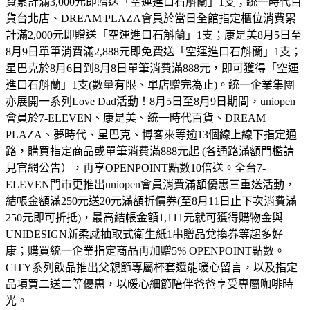
費累計滿3,000元即贈送「空運進口石斛蘭」1支；統一時代百
貨台北店、DREAM PLAZA會員於當日全館指定櫃位消費累
計滿2,000元即贈送「空運進口石斛蘭」1支；康是美8月5日至
8月9日單筆消費滿2,888元即免費送「空運進口石斛蘭」1支；
星巴克於8月6日到8月8日單筆消費滿888元，即可獲得「空運
進口石斛蘭」1支(數量有限、單店贈完為止)。統一企業集團
亦展開一系列Love Dad活動！8月5日至8月9日期間，uniopen
會員於7-ELEVEN、康是美、統一時代百貨、DREAM
PLAZA、夢時代、星巴克、博客來等逾13個線上線下指定通
路，購買指定商品或單筆消費滿888元起 (各通路滿額門檻請
見官網公告），再享OPENPOINT點數10倍送。全台7-
ELEVEN門市更推出uniopen會員消費滿額優惠三重送活動，
結帳金額滿250元送20元滿額折價券(至8月11日止下次消費滿
250元即可折抵)，最高結帳金額1,111元就可獲得購物金與
UNIDESIGN新柔感抽取式衛生紙1串贈品兌換券等超多好
康；購買統一企業指定商品再加贈5% OPENPOINT點數。
CITY系列飲品推出父親節專屬杯套還能暖心留言，以及指定
品項買二送二等優惠，以暖心細節陪伴爸爸享受專屬咖啡時
光。