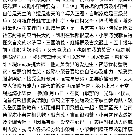
境為題，鼓勵小榮眷要有，「自信」問在場的貴賓及小榮眷，
自信是天生的？還是後天的？導入正題，自曝家庭是三級貧
戶，父母親在外縣市工作打拼，全由祖父母，隔代教養，養外
祖母也住在家裡面，眼睛半瞎，是一名乞丐，我小時候是吃著
祂乞討來的東西長大的，到現在我都很感恩，小學時我就看得
懂文言文的水滸傳、三國演義、紅樓夢及古文觀止。五十幾年
前，由於功課不錯 ，又天資聰穎 ，老師給我的獎賞，就是幫
他擦摩托車 ，我只需讀半天就可以放學，回家務農，幫忙生
計。現Google挑大師，他是美食界的愛迪生、智慧食材發明
家、智慧食材之父，鼓勵小榮眷要培養自信心及能力，接受榮
服處照顧，接受良好教育，環境再惡劣，更要愈挫愈勇。長大
成人後盼有能力，讓善的循環 再反饋社會，永不止息，更當
場邀請小榮眷 ，參加8月15日 ，在岡山舉辦的「光輝814校友
向前行飛機饗宴活動」參觀空軍軍史舘及空軍航空教育館，融
入全民國防教育，近距離與軍用飛機在一起，逐夢藍天！台南
榮服處小榮眷相見歡，很有感，畫面很溫馨，小榮眷代表致詞
及全體合唱，「因為有你，愛常在心裡」」表達對捐助人的感
謝與愛，捐贈人各送禮券給小榮眷，小榮眷回贈花束及親筆感