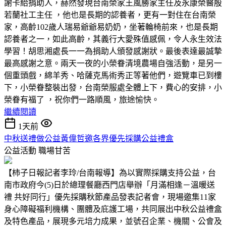
謝卡給捐助人，赫然發現台南榮家王風勝家主任及永康榮醫殷
若蘭社工主任 ，他也是長期的認養者，更有一對住在台南榮
家，高齡102歲人瑞易爺爺易奶奶，坐著輪椅前來，也是長期
認養者之一，如此高齡，其義行大愛殊值感佩，令人永生效法
學習！胡思湘處長一一為捐助人頒發感謝狀。最後表達最誠摯
最高感謝之意。兩天一夜的小榮眷清境農場自強活動，是另一
個重頭戲，綿羊秀、哈薩克馬術秀正等著他們，遊覽車已到樓
下，小榮眷整裝出發，台南榮服處全體上下，費心的安排，小
榮眷有福了 ，祝你們一路順風，旅途愉快。
繼續閱讀
1天前
中秋送禮做公益黃偉哲邀各界優先採購公益禮盒
公益活動
職場甘苦
【柿子日報記者李玲/台南報導】為以實際採購支持公益，台
南市政府今(5)日於總理餐廳西門店舉辦「月滿相逢－溫暖送
禮 共好同行」優先採購秋節產品發表記者會，現場邀集11家
身心障礙福利機構、團體及庇護工場，共同展出中秋公益禮盒
及特色產品，展現多元培力成果，並號召企業、機關、公會及