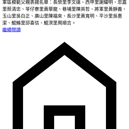
軍區模範父親表揚名單：長榮里李文達、西甲里謝耀明、忠嘉
里蔡清忠、苓仔寮里黃華龍、巷埔里陳英哲、將軍里黃靜義、
玉山里吳白正、廣山里陳福來、長沙里黃寬明、平沙里吳惠
潔、鯤鯓里邱喜信、鯤溟里周順吉。
繼續閱讀