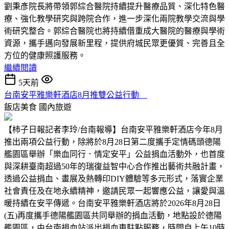
劉秉彥院長將帶領郭綜合醫院持續提升醫療品質、深化特色醫
療、強化教學研究與跨院合作，進一步深化兩院教學交流與學
術研究整合。郭綜合醫院也將持續借重成大醫院的醫療與學術
資源，攜手邁向發展新里程，提供府城民眾更優質、完善且全
方位的健康照護服務。
繼續閱讀
5天前
台南安平雅樂軒酒店8月推雙公益行動
飯店美食
國內旅遊
【柿子日報記者李玲/台南報導】台南安平雅樂軒酒店今年8月
推出兩項公益行動，除將於8月28日第二度攜手定情碼頭德陽
艦園區舉辦「樂血同行．情定安平」公益捐血活動外，也首度
與深耕臺南超過50年的瑞復益智中心合作推出藝術共融計畫，
透過公益捐血、畫展及熱轉印DIY體驗等多元形式，落實企業
社會責任及在地永續精神，邀請民眾一起響應公益，讓愛與溫
暖持續在安平傳遞。台南安平雅樂軒酒店將於2026年8月28日
(五)再度攜手德陽艦園區共同舉辦的捐血活動，地點設於德陽
艦園區，由台南捐血站派出捐血車駐點服務，時間自上午10時