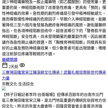
減少神經痛藥物及一般止痛藥物（如乙醯胺酚）的使用量。更
重要的是，神經阻斷術除了改善急性疼痛，更具有「預防」慢
性神經痛的效果。急性期的劇烈疼痛是引發中樞神經敏感化、
進而導致慢性神經痛的危險因子，早期介入神經阻斷術，能顯
著降低三至六個月後發展為皰疹後神經痛的風險。謝佑蓮醫師
指出，在各項神經阻斷技術中，超音波導引下的「豎脊肌平面
神經阻斷」安全性高，尚未發現顯著的嚴重副作用，因此被建
議作為急性期止痛的首選。而「胸椎旁神經阻斷」同樣具有良
好的止痛及預防神經痛效果，但少數患者可能出現頭暈、嗜睡
或注射部位疼痛等輕微的不適。
繼續閱讀
2天前
三寮灣田隆宮宋江陣深耕文化傳承！武藝扎根培育新世代傳承
力量
宗教文化
生活綜合
【柿子日報記者李玲/台南報導】迎傳承百餘年的台南市北門
區三寮灣田隆宮宋江陣，是北門地區重要的傳統民俗與地方信
仰文化。昨天的年度大廟會時，田隆宮管委會主委曾洪沛強