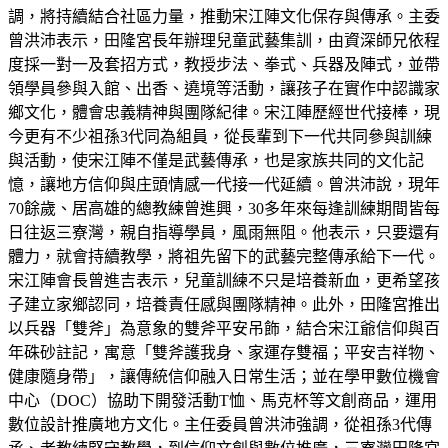
調，將持續結合社區力量，推動宋江陣文化保存與傳承。主委
曾洪沛表示，田隆宮長年辦理兒童武藝集訓，由資深師兄依程
度採一對一及套招方式，教授步法、拳式、兵器及陣式，並帶
領學員參與入館、出香、遶境等活動，讓孩子在實作中認識家
鄉文化，體會忠義精神與團隊紀律。宋江陣歷經世代接棒，現
今更有不少祖孫3代同為組員，從長輩到下一代共同參與訓練
與活動，使宋江陣不僅是武藝傳承，也是家族共同的文化記
憶，讓地方信仰與庄頭情感一代接一代延續。曾洪沛說，現年
70餘歲、居高雄的總教練曾進興，30多年來每逢訓練期間皆每
日往返三寮灣，親自指導學員，風雨無阻。他表示，只要還有
體力，就會持續教學，將祖先留下的武藝完整傳承給下一代。
宋江陣會長曾進吉表示，兒童訓練不只是培養新血，更希望孩
子建立家鄉認同，培養責任感與團隊精神。此外，田隆宮推出
以兵器「雙斧」為意象的雙斧平安吊飾，結合宋江爺信仰與百
年硃砂註記，寓意「雙斧護我身、家運存雙福；平安吉祥物、
健康隨身帶」，讓傳統信仰融入日常生活；並在學甲數位機會
中心（DOC）協助下開發活動T恤、馬克杯等文創商品，運用
數位設計推廣地方文化。主任委員曾洪沛強調，從祖孫3代傳