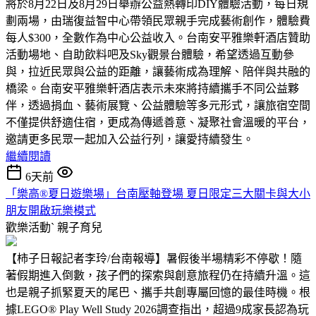
將於8月22日及8月29日舉辦公益熱轉印DIY體驗活動，每日規
劃兩場，由瑞復益智中心帶領民眾親手完成藝術創作，體驗費
每人$300，全數作為中心公益收入。台南安平雅樂軒酒店贊助
活動場地、自助飲料吧及Sky觀景台體驗，希望透過互動參
與，拉近民眾與公益的距離，讓藝術成為理解、陪伴與共融的
橋梁。台南安平雅樂軒酒店表示未來將持續攜手不同公益夥
伴，透過捐血、藝術展覽、公益體驗等多元形式，讓旅宿空間
不僅提供舒適住宿，更成為傳遞善意、凝聚社會溫暖的平台，
邀請更多民眾一起加入公益行列，讓愛持續發生。
繼續閱讀
6天前
「樂高®夏日遊樂場」台南壓軸登場 夏日限定三大關卡與大小
朋友開啟玩樂模式
歡樂活動ˋ
親子育兒
【柿子日報記者李玲/台南報導】暑假後半場精彩不停歇！隨
著假期進入倒數，孩子們的探索與創意旅程仍在持續升溫。這
也是親子抓緊夏天的尾巴、攜手共創專屬回憶的最佳時機。根
據LEGO® Play Well Study 2026調查指出，超過9成家長認為玩