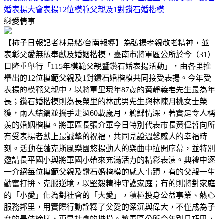
婚表揚大會表揚12位模範父親及1對鑽石婚楷模
戀愛情事
【柿子日報記者林易緒/台南報導】為弘揚孝親敬老精神，並
表彰父愛無私奉獻及婚姻楷模，臺南市將軍區公所於今（31）
日隆重舉行「115年模範父親暨鑽石婚表揚活動」，由各里推
舉出的12位模範父親及1對鑽石婚楷模共同接受表揚。今年受
表揚的模範父親中，以將軍里現年87歲的黃靜義老先生最為年
長；鑽石婚楷模則為長榮里的林武男先生與林陳月桃女士榮
獲，兩人結縭並攜手走過60載歲月，鶼鰈情深，著實是令人稱
羨的婚姻楷模。將軍區長張介軍今日特別代表市長黃偉哲向所
有受表揚者獻上最誠摯的祝福，共同見證溫馨感人的幸福時
刻。活動在薩克斯風樂團悠揚動人的樂曲中拉開序幕，並特別
邀請長平國小與將軍國小帶來充滿活力的精彩表演。典禮中逐
一介紹每位模範父親及鑽石婚楷模的感人事蹟，有的父親一生
勤奮打拚、克服逆境，以堅毅精神守護家庭；有的則將對家庭
的「小愛」化為對社會的「大愛」，積極投身公益事業、熱心
服務鄰里，用實際行動詮釋了父愛的深沉與偉大，不僅成為子
女的最佳榜樣，更是社會的楷模。將軍區公所今年別具巧思，