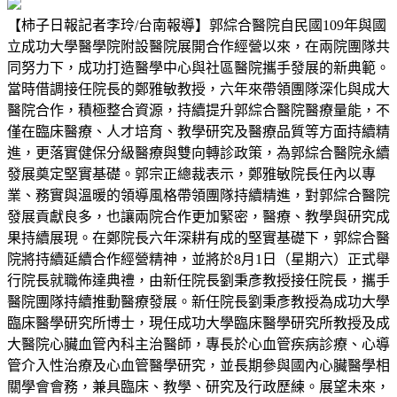
【柿子日報記者李玲/台南報導】郭綜合醫院自民國109年與國
立成功大學醫學院附設醫院展開合作經營以來，在兩院團隊共
同努力下，成功打造醫學中心與社區醫院攜手發展的新典範。
當時借調接任院長的鄭雅敏教授，六年來帶領團隊深化與成大
醫院合作，積極整合資源，持續提升郭綜合醫院醫療量能，不
僅在臨床醫療、人才培育、教學研究及醫療品質等方面持續精
進，更落實健保分級醫療與雙向轉診政策，為郭綜合醫院永續
發展奠定堅實基礎。郭宗正總裁表示，鄭雅敏院長任內以專
業、務實與溫暖的領導風格帶領團隊持續精進，對郭綜合醫院
發展貢獻良多，也讓兩院合作更加緊密，醫療、教學與研究成
果持續展現。在鄭院長六年深耕有成的堅實基礎下，郭綜合醫
院將持續延續合作經營精神，並將於8月1日（星期六）正式舉
行院長就職佈達典禮，由新任院長劉秉彥教授接任院長，攜手
醫院團隊持續推動醫療發展。新任院長劉秉彥教授為成功大學
臨床醫學研究所博士，現任成功大學臨床醫學研究所教授及成
大醫院心臟血管內科主治醫師，專長於心血管疾病診療、心導
管介入性治療及心血管醫學研究，並長期參與國內心臟醫學相
關學會會務，兼具臨床、教學、研究及行政歷練。展望未來，