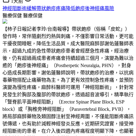
1天前
神經阻斷術緩解帶狀皰疹疼痛降低皰疹後神經痛風險
醫療保健
醫療保健
【柿子日報記者李玲/台南報導】帶狀皰疹（俗稱「皮蛇」）
發作時，常伴隨劇烈灼熱與刺痛，不僅影響日常活動，更可能
干擾夜間睡眠，降低生活品質。成大醫院麻醉部謝佑蓮醫師表
示，超過九成的急性帶狀皰疹患者會經歷急性疼痛，經治療
後，仍有超過兩成患者疼痛會持續超過三個月，演變為難以治
癒的「皰疹後神經痛」（Postherpetic Neuralgia, PHN），對身
心造成長期影響。謝佑蓮醫師說明，帶狀皰疹的治療，以抗病
毒藥物搭配止痛藥物為主。為了更有效控制急性疼痛，並預防
演變為慢性疼痛，麻醉科醫師可運用「神經阻斷術」，針對常
見發生於胸部及腹部的帶狀皰疹，透過超音波導引，精準執行
「豎脊肌平面神經阻斷」（Erector Spinae Plane Block, ESP
block）或「胸椎旁神經阻斷」（Paravertebral Block, PVB），
將局部麻醉藥物及類固醇注射至神經周圍，不僅能阻斷疼痛訊
號傳遞，也有助於減輕神經發炎反應。近期研究證實，接受神
經阻斷術的患者，在介入後四週內疼痛程度明顯下降，也顯著