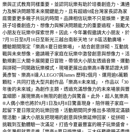
樂與正式教育同樣重要，並認同玩樂有助於培養創造力、溝通
力及解決問題等未來關鍵能力，且有超過9成台灣家長認為家
庭需要更多親子共玩的時間。品牌相信玩樂不只是娛樂，更是
孩子培養創造力、想像力與解決問題能力的重要過程，鼓勵大
小朋友在玩樂中探索世界。因此，今年暑假邀請大小朋友，於
7月31日至8月16日至新光三越台南新天地 5F B區活動廣場，
體驗期間限定「樂高®夏日遊樂場」，結合創意拼砌、互動挑
戰與未來想像，邀請親子家庭在玩樂中激發創意與想像力。活
動規劃三大關卡展開夏日冒險，帶領大小朋友透過音樂、運動
與拼砌一同開啟玩樂模式，現場更展出由樂高®專業認證大師
黃彥智、樂高®達人LEGO7與James 歷時2個月、運用逾6萬顆
顆粒，共同打造大型共創作品「樂高®未來城」，作品以「30
年後的未來城」為創作主題，透過充滿想像力的未來場景與豐
富細節，展現樂高®無限的創造力與驚喜。此外，超人氣樂高
®人偶小樂也將於8月1日及8月8日驚喜現身，陪伴親子家庭一
起留下夏日限定的玩樂回憶，活動期間同步推出多項限定滿額
贈活動，讓大小朋友把現場的創意與快樂延伸回家，從拼砌、
挑戰到互動體驗一次滿足，打造今夏最豐富的親子玩樂盛會。
今年暑假就要走進「樂高®夏日遊樂場」 三大任務邀親子盡情