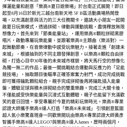
揮灑能量和創意「樂高®夏日遊樂場」於台南正式展開！即日
起至8月16日於新光三越台南新天地 5F B區活動廣場熱鬧登
場，以充滿創意與活力的三大任務關卡，邀請大小朋友一起開
啟夏日玩樂模式，透過拼砌、律動與運動挑戰，盡情釋放無限
想像力。首先來到「節奏能量站」，運用樂高®顆粒拼砌黑膠
唱片，啟動專屬玩樂能量，並跟著樂高®主題曲〈樂派對〉一
起舞動節奏，在音樂律動中感受玩樂魅力。接著走進「創建未
來城」，根據抽到的不同主題發揮創意，以樂高®顆粒自由拼
砌，打造心目中30年後的未來城市樣貌，將天馬行空的想像化
為獨一無二的作品；最後一關挑戰結合運動與反應力的「足能
競技場」，抽取題目後瞄準正確答案奮力射門，成功完成挑戰
即可獲得鑰匙顆粒組合，親手完成拼砌後再將鑰匙插入能量
盤，體驗足球與積木拼砌結合的雙重樂趣。完成三大關卡後，
不僅能感受快樂能量與沉浸式互動體驗，親子也能留下充滿歡
笑的夏日回憶，享受專屬於今夏的精彩玩樂時光。樂高®專業
認證大師攜手樂高®達人打造「樂高®未來城」 引領創意藍圖
超人氣小樂驚喜現身一同歡樂開玩由樂高®專業認證大師黃彥
智攜手樂高®達人LEGO7與樂高®達人James，歷時兩個月，