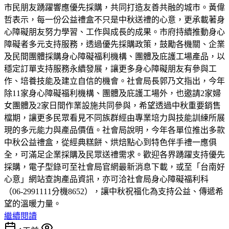
市民朋友踴躍響應優先採購，共同打造友善共融的城市。黃偉
哲表示，每一份公益禮盒不只是中秋送禮的心意，更承載著身
心障礙朋友努力學習、工作與成長的成果。市府持續推動身心
障礙者多元支持服務，透過優先採購政策，鼓勵各機關、企業
及民間團體採購身心障礙福利機構、團體及庇護工場產品，以
穩定訂單支持服務永續發展，讓更多身心障礙朋友有參與工
作、培養技能及建立自信的機會。社會局長郭乃文指出，今年
除11家身心障礙福利機構、團體及庇護工場外，也邀請2家婦
女團體及2家日間作業設施共同參與，希望透過中秋重要銷售
檔期，讓更多民眾看見不同族群經由專業培力與技能訓練所展
現的多元能力與產品價值。社會局說明，今年各單位推出多款
中秋公益禮盒，從經典糕餅、烘焙點心到特色伴手禮一應俱
全，可滿足企業採購及民眾送禮需求。歡迎各界踴躍支持優先
採購，電子型錄可至社會局官網最新消息下載，或至「台南好
心意」網站查詢產品資訊，亦可洽社會局身心障礙福利科
（06-2991111分機8652），讓中秋祝福化為支持公益、傳遞希
望的溫暖力量。
繼續閱讀