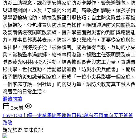
防災三助觀念。課程更安排家庭防災卡製作、緊急避難包、防
災知識闖關，以及「守護阿公阿嬤」高齡避難體驗，讓孩子實
際學習輪椅協助、攙扶及避難引導技巧；自主防災隊並示範擋
水板架設、沙包堆置與防水閘門操作。晚間透過防災闖關挑戰
及豪雨情境夜間疏散演練，提升學童面對災害的判斷與應變能
力。理事長郭惠英表示，防災不能只靠政府，更要從家庭與社
區扎根，期待孩子從「被保護者」成為懂得自救、互助的小尖
兵。常務監事湯麗鄉、總幹事柯淑懿、據點主任張明慧及志工
隊長黃光明共同投入活動，結合據點長者與志工力量，實踐青
銀共學、世代互助。活動最後頒發「防災小尖兵證書」，期盼
孩子把防災知識帶回家庭，形成「一位小尖兵影響一個家庭、
一個家庭守護一個社區」的防災力量，讓防災教育真正融入西
灣居民的日常生活。
繼續閱讀
3天前
Love Dad！統一企業集團空運進口逾4萬朵石斛蘭向天下爸爸
致敬
觀光旅遊
美味食記