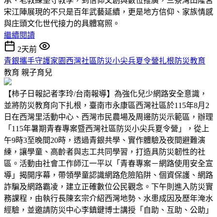
承、老教練堅守教學，到信仰文創與數位推廣，三寮灣田隆宮
宋江陣展現的不只是百年武藝延續，更是地方信仰、家族情感
與庄頭文化世代接力的具體寫照。
繼續閱讀
2天前
青銀攜手守護家園西灣社區防災小尖兵夏令營扎根防災教育
教育
親子育兒
【柿子日報記者李玲/台南報導】為強化兒少網路安全意識，
並將防災教育向下扎根，臺南市永康區西灣社區於115年8月2
日在西灣里活動中心、西灣市民農場及周邊防災示範區，辦理
「115年暑期青春專案暨西灣社區防災小尖兵夏令營」，從上
午9時3至晚間20時，透過青銀共學、實作體驗及夜間避難演
練，讓學童、高齡者與志工共同學習，打造具防災韌性的社
區。活動由社會工作師江一平以「青春專案－網路使用安全宣
導」揭開序幕，帶領學童認識網路危險陷阱、個資保護、網路
詐騙及網路霸凌，建立正確數位公民觀念。下午則進入防災實
務課程，由執行長陳玄宗介紹西灣地勢、水患成因及歷年淹水
經驗，並邀請防災中心李鎮鍵博士講授「自助、互助、公助」