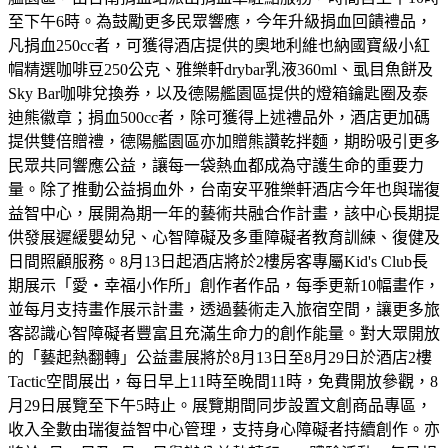
至下午6時。為鼓勵更多民眾響應，今年升級捐血回饋禮品，
凡捐血250cc者，可獲得酒店提供的奧地利維也納國寶級小紅
帽精選咖啡豆250公克、雅樂軒drybar乳液360ml、虱目魚餅及
Sky Bar咖啡兌換券，以及德陽艦園區提供的燈箱鑰匙圈及泰
迪熊徽章；捐血500cc者，除可獲得上述禮品外，酒店更加碼
提供雙倍贈禮，德陽艦園區亦加贈熊讚乾拌麵，期盼吸引更多
民眾共同響應公益，讓每一袋熱血都成為守護生命的重要力
量。除了推動公益捐血外，台南安平雅樂軒酒店今年也與瑞復
益智中心，展開為期一年的藝術共融合作計畫，該中心長期提
供發展遲緩嬰幼兒、心智障礙及多重障礙者教育訓練、復健及
日間照顧服務。8月13日起酒店將於2樓房客專屬Kid's Club長
期展示「愛・幸福小作所」創作者作品，每季更新10幅畫作，
並每月支持畫作展示計畫，透過藝術走入旅宿空間，讓更多旅
客認識心智障礙者豐富且充滿生命力的創作能量。對大眾開放
的「藝起熱翻轉」公益畫展將於8月13日至8月29日於酒店2樓
Tactic空間展出，每日早上11時至晚間11時，免費開放參觀，8
月29日展覽至下午5時止。展覽期間同步設置文創商品專區，
收入全數由瑞復益智中心管理，支持身心障礙者持續創作。亦