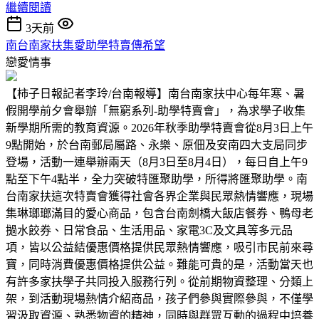
繼續閱讀
3天前
南台南家扶集愛助學特賣傳希望
戀愛情事
【柿子日報記者李玲/台南報導】南台南家扶中心每年寒、暑
假開學前夕會舉辦「無窮系列-助學特賣會」，為求學子收集
新學期所需的教育資源。2026年秋季助學特賣會從8月3日上午
9點開始，於台南郵局屬路、永樂、原佃及安南四大支局同步
登場，活動一連舉辦兩天（8月3日至8月4日），每日自上午9
點至下午4點半，全力突破特匯聚助學，所得將匯聚助學。南
台南家扶這次特賣會獲得社會各界企業與民眾熱情響應，現場
集琳瑯瑯滿目的愛心商品，包含台南劍橋大飯店餐券、鴨母老
撾水餃券、日常食品、生活用品、家電3C及文具等多元品
項，皆以公益結優惠價格提供民眾熱情響應，吸引市民前來尋
寶，同時消費優惠價格提供公益。難能可貴的是，活動當天也
有許多家扶學子共同投入服務行列。從前期物資整理、分類上
架，到活動現場熱情介紹商品，孩子們參與實際參與，不僅學
習汲取資源、熟悉物資的精神，同時與群眾互動的過程中培養