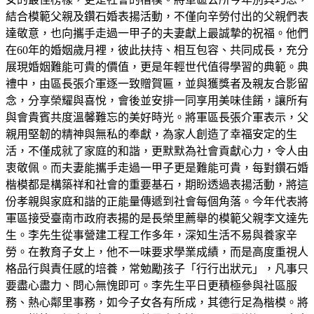
結合模範父親及鑽石婚表揚活動，不僅向辛勞付出的父親們表
達敬意，也向攜手走過一甲子的夫妻獻上最誠摯的祝福。他們
在60年的婚姻歲月裡，彼此扶持、相互包容、共同成長，充分
展現婚姻難能可貴的價值，更是年輕世代值得學習的典範。典
禮中，由區長張介軍逐一致贈賀匾，並與獲獎者及親友合影留
念，分享榮耀與喜悅，會後並安排一同享用美味佳餚，讓所有
與會貴賓共度溫馨難忘的美好時光。將軍區長張介軍表示，父
親用堅韌的精神與無私的奉獻，為家人創造了幸福安定的生
活，不僅成就了家庭的和諧，更默默為社會貢獻心力，令人由
衷敬佩。而夫妻能攜手走過一甲子更是難能可貴，每對鑽石婚
楷模都是構築祥和社會的重要基石，期盼透過表揚活動，將這
份孝親與家庭和諧的正能量傳遞到社會每個角落。今年代表將
軍區接受臺南市政府表揚的是長榮里薦舉的模範父親李文達先
生。李先生從事營建工程工作多年，深知生活不易與養家辛
勞。在教育子女上，他不一味要求學業成績，而是高度重視人
格品行與責任感的培養，常勉勵孩子「行行出狀元」，凡事只
要盡心盡力、問心無愧即可。李先生平日更積極參與社區服
務、熱心鄰里事務，如今子女各有所成，其德行足為楷模。將