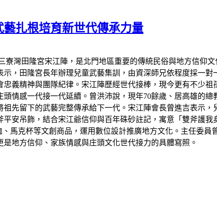
武藝扎根培育新世代傳承力量
區三寮灣田隆宮宋江陣，是北門地區重要的傳統民俗與地方信仰文
表示，田隆宮長年辦理兒童武藝集訓，由資深師兄依程度採一對
會忠義精神與團隊紀律。宋江陣歷經世代接棒，現今更有不少祖
頭情感一代接一代延續。曾洪沛說，現年70餘歲、居高雄的總
將祖先留下的武藝完整傳承給下一代。宋江陣會長曾進吉表示，
斧平安吊飾，結合宋江爺信仰與百年硃砂註記，寓意「雙斧護我
恤、馬克杯等文創商品，運用數位設計推廣地方文化。主任委員
更是地方信仰、家族情感與庄頭文化世代接力的具體寫照。