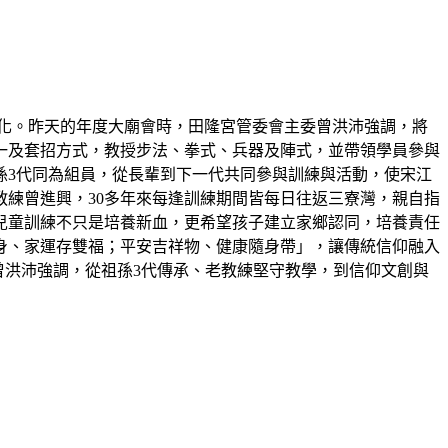
化。昨天的年度大廟會時，田隆宮管委會主委曾洪沛強調，將
一及套招方式，教授步法、拳式、兵器及陣式，並帶領學員參與
孫3代同為組員，從長輩到下一代共同參與訓練與活動，使宋江
教練曾進興，30多年來每逢訓練期間皆每日往返三寮灣，親自指
兒童訓練不只是培養新血，更希望孩子建立家鄉認同，培養責任
身、家運存雙福；平安吉祥物、健康隨身帶」，讓傳統信仰融入
曾洪沛強調，從祖孫3代傳承、老教練堅守教學，到信仰文創與