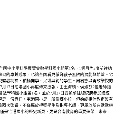
屆全國中小學科學展覽會數學科國小組第1名，1個月內2度前往總
學習的卓越成果，也讓全國看見偏鄉孩子無限的潛能與希望。宅
展現堅毅精神、積極向學、足堪典範的學生。周君憲以勇敢樂觀的
月17日宅港國小再度傳來捷報。由王海晴、侯淑芬2位老師指
展覽會數學科國小組第1名，並於7月27日受邀前往總統府參加總統
更是一份責任。宅港國小是一所偏鄉小校，但始終相信教育沒有
這兩次榮耀，不僅屬於得獎學生及指導老師，更屬於所有默默耕
不僅是宅港國小的歷史新頁，更是台南教育的重要殊榮。未來，