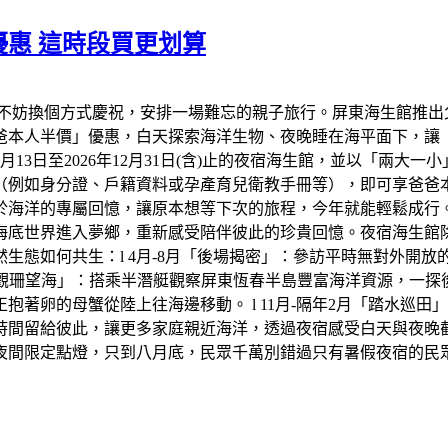
惠 這時段買更划算
不妨換個方式慶祝，安排一場難忘的親子旅行。屏東海生館推出
爸爸本人半價」優惠，白天探索海洋生物、夜晚睡在海平面下，讓
年8月13日至2026年12月31日(含)止的夜宿海生館，並以「兩
（例如身分證、戶籍資料或孕產育兒衛教手冊等），即可享爸爸
於海洋的專屬回憶，讓原本想等下次的旅程，今年就能輕鬆成行
底世界進入夢鄉，重新感受陪伴彼此的珍貴回憶。夜宿海生館除了
生態如何共生：l 4月-8月「後場揭密」：參訪平時無對外開
「觀珊望海」：搭乘半潛艇觀察屏東恆春半島豐富海洋資源，一探後壁
著卵的母蟹從陸上往海邊移動。 l 11月-隔年2月「踏水巡
時間留給彼此，讓更多家庭親近海洋，透過夜宿感受白天與夜晚
夜間限定點燈，只到八月底，民眾千萬別錯過只有暑假夜宿的民