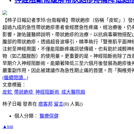
【柿子日報記者李玲/台南報導】帶狀皰疹（俗稱「皮蛇」）
超過九成的急性帶狀皰疹患者會經歷急性疼痛，經治療後，仍有超過兩成
影響。謝佑蓮醫師說明，帶狀皰疹的治療，以抗病毒藥物搭配
腹部的帶狀皰疹，透過超音波導引，精準執行「豎脊肌平面神經阻斷」（Erector
注射至神經周圍，不僅能阻斷疼痛訊號傳遞，也有助於減輕神
物（如乙醯胺酚）的使用量。更重要的是，神經阻斷術除了改
早期介入神經阻斷術，能顯著降低三至六個月後發展為皰疹後
嚴重副作用，因此被建議作為急性期止痛的首選。而「胸椎旁
(繼續閱讀...)
文章標籤：
皮蛇
帶狀皰疹
神經阻斷術
成大醫院麻
柿子日報 發表在
痞客邦
留言
(0)
人氣(
)
個人分類：
醫療保健
▲top