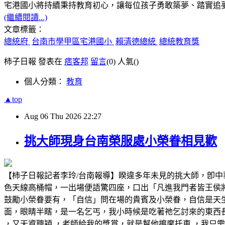
宅港國小將持續秉持教育初心，讓每位孩子勇敢築夢、踏實追
(繼續閱讀...)
文章標籤：
總統府
台南市學甲區宅港國小
賴清德總統
總統教育獎
柿子日報 發表在
痞客邦
留言
(0)
人氣(
)
個人分類：
教育
▲top
Aug
06
Thu
2026
22:27
挑大師現身台南榮服處小榮眷相見歡
【柿子日報記者李玲/台南報導】睽違多年未見的挑大師，卽
色天線高桶帽，一出場便語驚四座，口出「凡進我門者皆王侯
鼓勵小榮眷要有，「自信」問在場的貴賓及小榮眷，自信是天
面，眼睛半瞎，是一名乞丐，我小時候是吃著祂乞討來的東西
，又天資聰穎 ，老師給我的獎賞，就是幫他擦摩托車 ，我只需