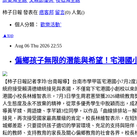
屏東海生館
父親節優惠
夜宿海生館
柿子日報 發表在
痞客邦
留言
(0)
人氣(
)
個人分類：
歡樂活動ˋ
▲top
Aug
06
Thu
2026
22:55
偏鄉孩子無限的潛能與希望！宅港國
【柿子日報記者李玲/台南報導】台南市學甲區宅港國小7月2度
統府接受賴清德總統接見與表揚，不僅寫下宅港國小創校以來
港國小校長林維智表示，7月3日學生周君憲榮獲2026總統
人生態度及永不放棄的精神，從眾多優秀學生中脫穎而出，成為
導黃芊媃、周語婕、李芊穎3位同學，以作品「曲線排排站－解構 C
接見，再次接受國家最高層級的肯定。校長林維智表示，在短
城鄉差距，只要提供孩子適切的學習環境、充足的支持與陪伴
耘的教師、支持教育的家長及關心偏鄉教育的社會各界。校長林