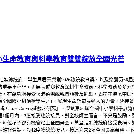
小生命教育與科學教育雙雙綻放全國光芒
走進總統府！學生周君憲榮獲2026總統教育獎、以及榮獲第66
的重要里程碑，更展現偏鄉教育深耕生命教育、科學教育及多元
教育獎，在總統府接受賴清德總統親自頒獎及勉勵，表揚在逆境中
全國國小組獲獎學生之1，展現生命教育最動人的力量。緊接著7
razy Curves遊戲之研究」，榮獲第66屆全國中小學科學
短1個月內，2度接受總統接見，對全校師生而言，不只是鼓勵，
，每位孩子都有機會站上全國舞臺，甚至走進總統府接受表揚。
維智強調，7月2度獲總統接見，接連迎來2項全國最高榮耀，