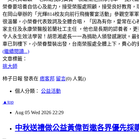
榮眷要培養自信心及能力，接受榮服處照顧，接受良好教育，環
在岡山舉辦的「光輝814校友向前行飛機饗宴活動」參觀空軍
很溫馨，小榮眷代表致詞及全體合唱，「因為有你，愛常在心
家主任及永康榮醫殷若蘭社工主任 ，他也是長期的認養者，更
令人永生效法學習！胡思湘處長一一為捐助人頒發感謝狀。最
車已到樓下，小榮眷整裝出發，台南榮服處全體上下，費心的
(繼續閱讀...)
文章標籤：
挑大師
柿子日報 發表在
痞客邦
留言
(0)
人氣(
)
個人分類：
公益活動
▲top
Aug
05
Wed
2026
22:29
中秋送禮做公益黃偉哲邀各界優先採