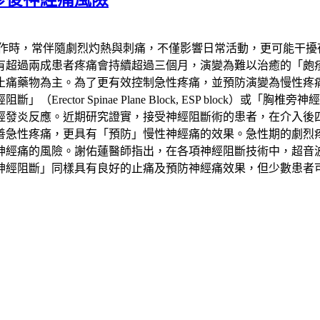
發作時，常伴隨劇烈灼熱與刺痛，不僅影響日常活動，更可能干擾
患者疼痛會持續超過三個月，演變為難以治癒的「皰疹後神經痛」（Pos
止痛藥物為主。為了更有效控制急性疼痛，並預防演變為慢性疼
 Spinae Plane Block, ESP block）或「胸椎旁神經阻斷
經發炎反應。近期研究證實，接受神經阻斷術的患者，在介入後
善急性疼痛，更具有「預防」慢性神經痛的效果。急性期的劇烈
神經痛的風險。謝佑蓮醫師指出，在各項神經阻斷技術中，超音
神經阻斷」同樣具有良好的止痛及預防神經痛效果，但少數患者