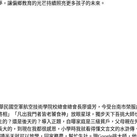
夢，讓偏鄉教育的光芒持續照亮更多孩子的未來。
中華民國空軍航空技術學院校總會總會長廖盛芳，今受台南市榮服
將相」「凡出我門者皆老饕食神」放眼星球，獨步天下吾挑大師
生的？還是後天的？導入正題，自曝家庭是三級貧戶，父母親在
長大的，到現在我都很感恩，小學時我就看得懂文言文的水滸傳
讀半天就可以放學，回家務農，幫忙生計。現Google挑大師