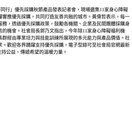
好同行」優先採購秋節產品發表記者會，現場邀集11家身心障礙
躍響應優先採購，共同打造友善共融的城市。黃偉哲表示，每一
服務，透過優先採購政策，鼓勵各機關、企業及民間團體採購身
的機會。社會局長郭乃文指出，今年除11家身心障礙福利機
族群經由專業培力與技能訓練所展現的多元能力與產品價值。社
求。歡迎各界踴躍支持優先採購，電子型錄可至社會局官網最新
為支持公益、傳遞希望的溫暖力量。