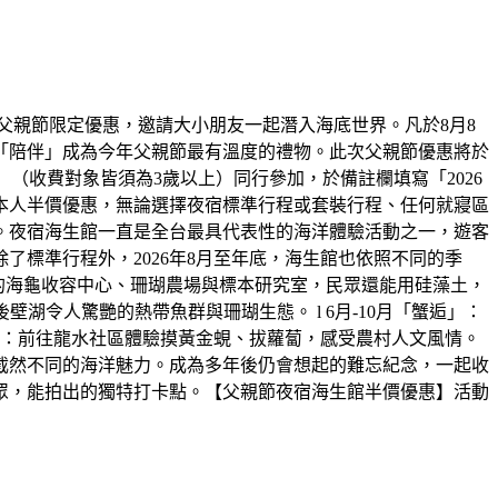
父親節限定優惠，邀請大小朋友一起潛入海底世界。凡於8月8
「陪伴」成為今年父親節最有溫度的禮物。此次父親節優惠將於
大一小」（收費對象皆須為3歲以上）同行參加，於備註欄填寫「2026
本人半價優惠，無論選擇夜宿標準行程或套裝行程、任何就寢區
。夜宿海生館一直是全台最具代表性的海洋體驗活動之一，遊客
標準行程外，2026年8月至年底，海生館也依照不同的季
放的海龜收容中心、珊瑚農場與標本研究室，民眾還能用硅藻土，
湖令人驚艷的熱帶魚群與珊瑚生態。 l 6月-10月「蟹逅」：
田」：前往龍水社區體驗摸黃金蜆、拔蘿蔔，感受農村人文風情。
截然不同的海洋魅力。成為多年後仍會想起的難忘紀念，一起收
眾，能拍出的獨特打卡點。【父親節夜宿海生館半價優惠】活動