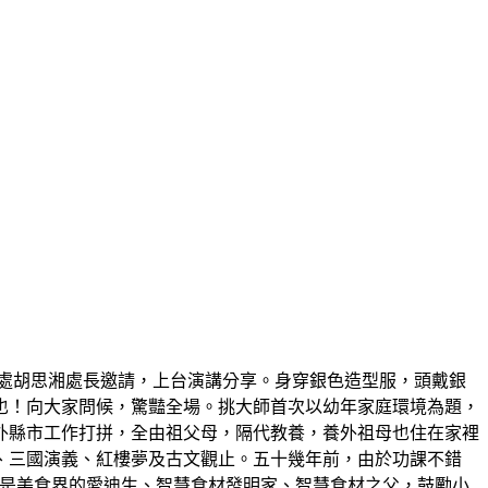
處胡思湘處長邀請，上台演講分享。身穿銀色造型服，頭戴銀
也！向大家問候，驚豔全場。挑大師首次以幼年家庭環境為題，
外縣市工作打拼，全由祖父母，隔代教養，養外祖母也住在家裡
、三國演義、紅樓夢及古文觀止。五十幾年前，由於功課不錯
，他是美食界的愛迪生、智慧食材發明家、智慧食材之父，鼓勵小