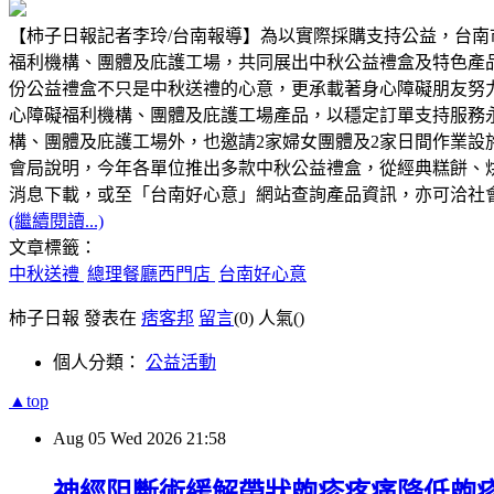
【柿子日報記者李玲/台南報導】為以實際採購支持公益，台南
福利機構、團體及庇護工場，共同展出中秋公益禮盒及特色產
份公益禮盒不只是中秋送禮的心意，更承載著身心障礙朋友努
心障礙福利機構、團體及庇護工場產品，以穩定訂單支持服務
構、團體及庇護工場外，也邀請2家婦女團體及2家日間作業
會局說明，今年各單位推出多款中秋公益禮盒，從經典糕餅、
消息下載，或至「台南好心意」網站查詢產品資訊，亦可洽社會局身
(繼續閱讀...)
文章標籤：
中秋送禮
總理餐廳西門店
台南好心意
柿子日報 發表在
痞客邦
留言
(0)
人氣(
)
個人分類：
公益活動
▲top
Aug
05
Wed
2026
21:58
神經阻斷術緩解帶狀皰疹疼痛降低皰