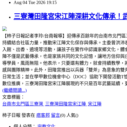
Aug
04
Tue
2026
19:15
三寮灣田隆宮宋江陣深耕文化傳承！
【柿子日報記者李玲/台南報導】迎傳承百餘年的台南市北門
持續結合社區力量，推動宋江陣文化保存與傳承。主委曾洪沛
入館、出香、遶境等活動，讓孩子在實作中認識家鄉文化，體
陣不僅是武藝傳承，也是家族共同的文化記憶，讓地方信仰與庄
導學員，風雨無阻。他表示，只要還有體力，就會持續教學，
感與團隊精神。此外，田隆宮推出以兵器「雙斧」為意象的雙
日常生活；並在學甲數位機會中心（DOC）協助下開發活動T
數位推廣，三寮灣田隆宮宋江陣展現的不只是百年武藝延續，
(繼續閱讀...)
文章標籤：
台南市北門區三寮灣
三寮灣田隆宮宋江陣
宋江陣
柿子日報 發表在
痞客邦
留言
(0)
人氣(
)
個人分類：
宗教文化