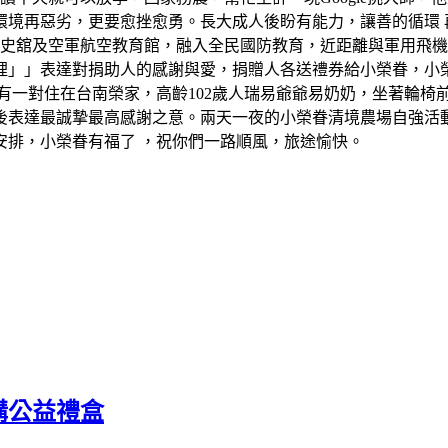
境再惡劣，更要愈挫愈勇。長大成人後盼有能力，讓善的循環 再反
軍史舘及空軍航空教育館，融入全民國防教育，近距離與軍用飛
裡」」表達對捐助人的感謝與愛，捐贈人各送禮券給小榮眷，小
有一對住在台南榮家，高齡102歲人瑞易爺爺易奶奶，坐著輪椅
後表達最誠摯最高感謝之意。兩天一夜的小榮眷清境農場自強活
安排，小榮眷有福了 ，祝你們一路順風，旅途愉快。
購公益禮盒