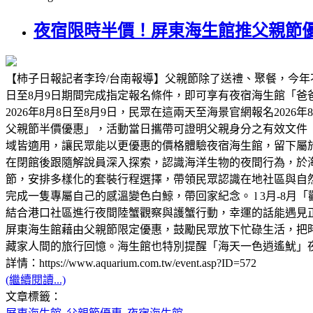
夜宿限時半價！屏東海生館推父親節優
【柿子日報記者李玲/台南報導】父親節除了送禮、聚餐，今年
日至8月9日期間完成指定報名條件，即可享有夜宿海生館「
2026年8月8日至8月9日，民眾在這兩天至海景官網報名2026
父親節半價優惠」，活動當日攜帶可證明父親身分之有效文件
域皆適用，讓民眾能以更優惠的價格體驗夜宿海生館，留下屬
在閉館後跟隨解說員深入探索，認識海洋生物的夜間行為，於海
節，安排多樣化的套裝行程選擇，帶領民眾認識在地社區與自然
完成一隻專屬自己的感溫變色白鯨，帶回家紀念。 l 3月-8月
結合港口社區進行夜間陸蟹觀察與護蟹行動，幸運的話能遇見正抱
屏東海生館藉由父親節限定優惠，鼓勵民眾放下忙碌生活，把
藏家人間的旅行回憶。海生館也特別提醒「海天一色逍遙魷」
詳情：https://www.aquarium.com.tw/event.asp?ID=572
(繼續閱讀...)
文章標籤：