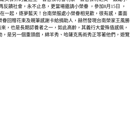
饋社會，永不止息，更當場邀請小榮眷 ，參加8月15日 ，
機在一起，逐夢藍天！台南榮服處小榮眷相見歡，很有感，畫面
榮眷回贈花束及親筆感謝卡給捐助人，赫然發現台南榮家王風勝
前來，也是長期認養者之一，如此高齡，其義行大愛殊值感佩，
動，是另一個重頭戲，綿羊秀、哈薩克馬術秀正等著他們，遊覽