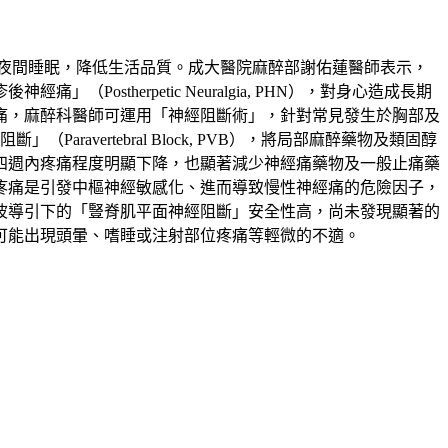
夜間睡眠，降低生活品質。成大醫院麻醉部謝佑蓮醫師表示，
therpetic Neuralgia, PHN），對身心造成長期
痛，麻醉科醫師可運用「神經阻斷術」，針對常見發生於胸部及
」（Paravertebral Block, PVB），將局部麻醉藥物及類固醇
四週內疼痛程度明顯下降，也顯著減少神經痛藥物及一般止痛藥
疼痛是引發中樞神經敏感化、進而導致慢性神經痛的危險因子，
波導引下的「豎脊肌平面神經阻斷」安全性高，尚未發現顯著的
可能出現頭暈、嗜睡或注射部位疼痛等輕微的不適。