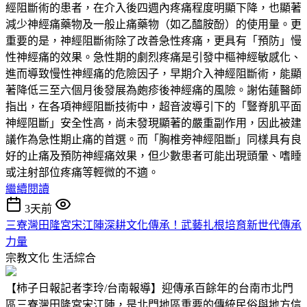
經阻斷術的患者，在介入後四週內疼痛程度明顯下降，也顯著
減少神經痛藥物及一般止痛藥物（如乙醯胺酚）的使用量。更
重要的是，神經阻斷術除了改善急性疼痛，更具有「預防」慢
性神經痛的效果。急性期的劇烈疼痛是引發中樞神經敏感化、
進而導致慢性神經痛的危險因子，早期介入神經阻斷術，能顯
著降低三至六個月後發展為皰疹後神經痛的風險。謝佑蓮醫師
指出，在各項神經阻斷技術中，超音波導引下的「豎脊肌平面
神經阻斷」安全性高，尚未發現顯著的嚴重副作用，因此被建
議作為急性期止痛的首選。而「胸椎旁神經阻斷」同樣具有良
好的止痛及預防神經痛效果，但少數患者可能出現頭暈、嗜睡
或注射部位疼痛等輕微的不適。
繼續閱讀
3天前
三寮灣田隆宮宋江陣深耕文化傳承！武藝扎根培育新世代傳承
力量
宗教文化
生活綜合
【柿子日報記者李玲/台南報導】迎傳承百餘年的台南市北門
區三寮灣田隆宮宋江陣，是北門地區重要的傳統民俗與地方信