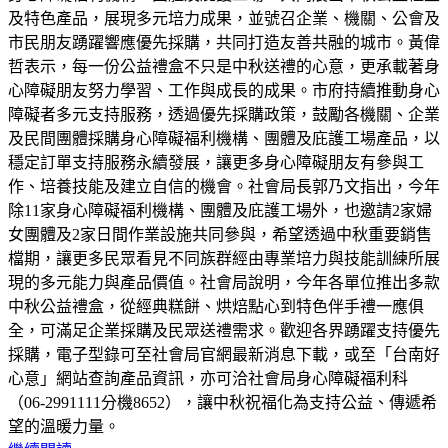
及特色產品，展現多元培力成果，並號召企業、機關、公會及
市民朋友踴躍響應優先採購，共同打造友善共融的城市。黃偉
哲表示，每一份公益禮盒不只是中秋送禮的心意，更承載著身
心障礙朋友努力學習、工作與成長的成果。市府持續推動身心
障礙者多元支持服務，透過優先採購政策，鼓勵各機關、企業
及民間團體採購身心障礙福利機構、團體及庇護工場產品，以
穩定訂單支持服務永續發展，讓更多身心障礙朋友有參與工
作、培養技能及建立自信的機會。社會局長郭乃文指出，今年
除11家身心障礙福利機構、團體及庇護工場外，也邀請2家婦
女團體及2家日間作業設施共同參與，希望透過中秋重要銷售
檔期，讓更多民眾看見不同族群經由專業培力與技能訓練所展
現的多元能力與產品價值。社會局說明，今年各單位推出多款
中秋公益禮盒，從經典糕餅、烘焙點心到特色伴手禮一應俱
全，可滿足企業採購及民眾送禮需求。歡迎各界踴躍支持優先
採購，電子型錄可至社會局官網最新消息下載，或至「台南好
心意」網站查詢產品資訊，亦可洽社會局身心障礙福利科
（06-2991111分機8652），讓中秋祝福化為支持公益、傳遞希
望的溫暖力量。