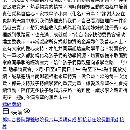
習汲取資源、熟悉物資的精神，同時與群眾互動的過程中培養
責任感與自信心。家扶學子小齊（化名）分享：“謝謝大家在
炎熱的天氣中來到我們這裡支持我們，自己看到整理的一件商
品就去賣了，想到這些收入能成為我和弟弟妹妹的註冊費，心
裡感到很踏實，也充滿了成就感。”南台南家扶幼委員會楊政
達主委表示，非常感謝所有捐獻物資的企業夥伴及善心人士，
正有大家的愛心支持，才能共同築起這座助學平台。特賣會的
每一筆收入都將轉化為孩子們的助學資源，切實感愧不敢面對
家庭開學季的經濟壓力，陪伴孩子們勇敢邁向求學之路！「無
盡-助學特賣會」8月3日至4日兩日上午9點至下午4點半開放持
續，誠摯邀請台南鄉親相揪來逛特賣、做公益。您的每一次消
費，都是支持孩子持續學習的重要力量，讓愛與希望在社會持
續流動，陪伴更多孩子跨越成長路上的難關、讓求學之路走得
更遠，迎向充滿希望的無盡未來！
繼續閱讀
6天前
郭綜合醫院鄭雅敏院長六年深耕有成 迎接新任院長劉秉彥接
棒