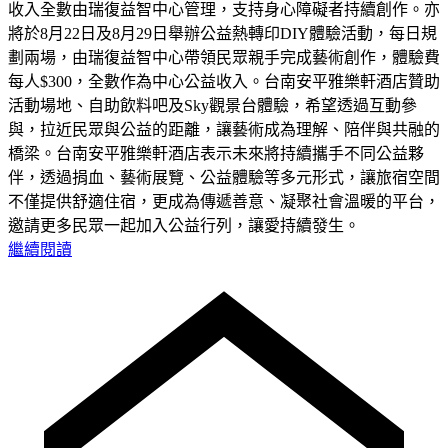
收入全數由瑞復益智中心管理，支持身心障礙者持續創作。亦
將於8月22日及8月29日舉辦公益熱轉印DIY體驗活動，每日規
劃兩場，由瑞復益智中心帶領民眾親手完成藝術創作，體驗費
每人$300，全數作為中心公益收入。台南安平雅樂軒酒店贊助
活動場地、自助飲料吧及Sky觀景台體驗，希望透過互動參
與，拉近民眾與公益的距離，讓藝術成為理解、陪伴與共融的
橋梁。台南安平雅樂軒酒店表示未來將持續攜手不同公益夥
伴，透過捐血、藝術展覽、公益體驗等多元形式，讓旅宿空間
不僅提供舒適住宿，更成為傳遞善意、凝聚社會溫暖的平台，
邀請更多民眾一起加入公益行列，讓愛持續發生。
繼續閱讀