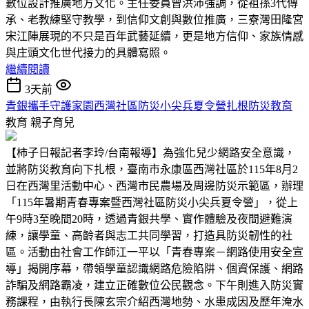
數位設計推廣地方文化。主任委員曾洪沛強調，從祖孫3代傳
承、老教練堅守教學，到信仰文創與數位推廣，三寮灣田隆宮
宋江陣展現的不只是百年武藝延續，更是地方信仰、家族情感
與庄頭文化世代接力的具體寫照。
繼續閱讀
3天前
青銀攜手守護家園西灣社區防災小尖兵夏令營扎根防災教育
教育
親子育兒
【柿子日報記者李玲/台南報導】為強化兒少網路安全意識，
並將防災教育向下扎根，臺南市永康區西灣社區於115年8月2
日在西灣里活動中心、西灣市民農場及周邊防災示範區，辦理
「115年暑期青春專案暨西灣社區防災小尖兵夏令營」，從上
午9時3至晚間20時，透過青銀共學、實作體驗及夜間避難演
練，讓學童、高齡者與志工共同學習，打造具防災韌性的社
區。活動由社會工作師江一平以「青春專案－網路使用安全宣
導」揭開序幕，帶領學童認識網路危險陷阱、個資保護、網路
詐騙及網路霸凌，建立正確數位公民觀念。下午則進入防災實
務課程，由執行長陳玄宗介紹西灣地勢、水患成因及歷年淹水