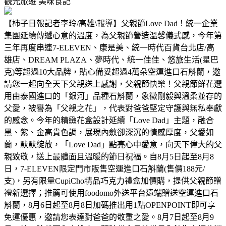
觀光旅遊
美味食記
【柿子日報記者李玲/高雄\報導】父親節Love Dad！統一企業
集團延續傳遞心意的溫度，為父親節營造溫馨儀式感，今年第
三年再度串連7-ELEVEN、康是美、統一時代百貨台北店/高
雄店、DREAM PLAZA、夢時代、統一佳佳、悠旅生活(星巴
克)等超過10大品牌，貼心備妥超過4萬朵空運進口石斛蘭，邀
請您一起向全天下父親送上感謝，父親節快樂！父親節鮮花選
用由泰國進口的「銀河」品種石斛蘭，象徵剛毅與溫柔並存的
父愛，被譽為「父親之花」，代表對爸爸堅定守護與無私奉獻
的感念。今年的精緻花盒設計延續「Love Dad」主題，融合
黑、紫、金高貴色調，展現內斂卻深沉的情感厚度，父愛如
蘭，默默綻放，「Love Dad」點亮心中愛意，向天下偉大的父
親致敬，送上最體面且溫暖的節日祝福。自8月5日起至8月8
日，7-ELEVEN限定門市販售空運進口石斛蘭(售價188元/
支)，另有限量CupiCho精品巧克力禮盒加價購，提供父親節贈
禮新選擇；推薦可使用foodomo外送平台遠端贈送空運進口石
斛蘭，8月6日起至8月8日加碼推出用1點OPENPOINT即可享
免運優惠，邀請您表達對爸爸的敬重之愛。8月7日起至8月9