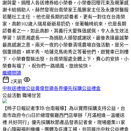
謝與愛，捐贈人各送禮券給小榮眷，小榮眷回贈花束及親筆感
謝卡給捐助人，赫然發現台南榮家王風勝家主任及永康榮醫殷
若蘭社工主任 ，他也是長期的認養者，更有一對住在台南榮
家，高齡102歲人瑞易爺爺易奶奶，坐著輪椅前來，也是長期
認養者之一，如此高齡，其義行大愛殊值感佩，令人永生效法
學習！胡思湘處長一一為捐助人頒發感謝狀。最後表達最誠摯
最高感謝之意。兩天一夜的小榮眷清境農場自強活動，是另一
個重頭戲，綿羊秀、哈薩克馬術秀正等著他們，遊覽車已到樓
下，小榮眷整裝出發，台南榮服處全體上下，費心的安排，小
榮眷有福了 ，祝你們一路順風，旅途愉快。
繼續閱讀
2天前
中秋送禮做公益黃偉哲邀各界優先採購公益禮盒
公益活動
職場甘苦
【柿子日報記者李玲/台南報導】為以實際採購支持公益，台
南市政府今(5)日於總理餐廳西門店舉辦「月滿相逢－溫暖送
禮 共好同行」優先採購秋節產品發表記者會，現場邀集11家
身心障礙福利機構、團體及庇護工場，共同展出中秋公益禮盒