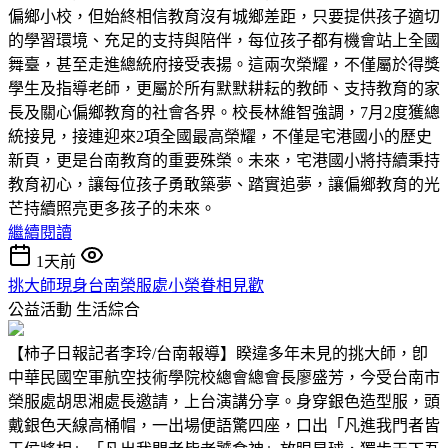
偏鄉小校，但始終相信教育沒有城鄉差距，只要提供孩子適切
的學習環境、充足的支持與陪伴，每位孩子都有機會站上全國
舞臺，甚至走進總統府接受表揚。這兩次榮耀，不僅屬於得獎
學生及指導老師，更屬於所有默默耕耘的教師、支持教育的家
長及關心偏鄉教育的社會各界。校長林維智強調，7月2度獲總
統接見，接連迎來2項全國最高榮耀，不僅是宅港國小的歷史
新頁，更是台南教育的重要殊榮。未來，宅港國小將持續秉持
教育初心，讓每位孩子勇敢築夢、踏實追夢，讓偏鄉教育的光
芒持續照亮更多孩子的未來。
繼續閱讀
1天前
挑大師現身台南榮服處小榮眷相見歡
公益活動
生活綜合
【柿子日報記者李玲/台南報導】睽違多年未見的挑大師，卽
中華民國空軍航空技術學院校總會總會長廖盛芳，今受台南市
榮服處胡思湘處長邀請，上台演講分享。身穿銀色造型服，頭
戴銀色天線高桶帽，一出場便語驚四座，口出「凡進我門者皆