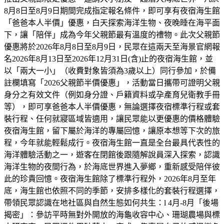
8月8日至8月9日期間完成指定報名條件，即可享有夜宿海生館
「爸爸本人半價」優惠，白天探索海洋生物、夜晚睡在海平面
下，讓「陪伴」成為今年父親節最有溫度的禮物。此次父親節
優惠將於2026年8月8日至8月9日，民眾在這兩天至海景官網報
名2026年8月13日至2026年12月31日(含)止的夜宿海生館，並
以「兩大一小」（收費對象皆須為3歲以上）同行參加，於備
註欄填寫「2026父親節半價優惠」，活動當日攜帶可證明父親
身分之有效文件（例如身分證、戶籍資料或孕產育兒衛教手冊
等），即可享爸爸本人半價優惠，無論選擇夜宿標準行程或套
裝行程、任何就寢區域皆適用，讓民眾能以更優惠的價格體驗
夜宿海生館，留下屬於海洋的專屬回憶，讓原本想等下次的旅
程，今年就能輕鬆成行。夜宿海生館一直是全台最具代表性的
海洋體驗活動之一，遊客在閉館後跟隨解說員深入探索，認識
海洋生物的夜間行為，於海底世界進入夢鄉，重新感受陪伴彼
此的珍貴回憶。夜宿海生館除了標準行程外，2026年8月至年
底，海生館也依照不同的季節，安排多樣化的套裝行程選擇，
帶領民眾認識在地社區與自然生態如何共生：l 4月-8月「後場
揭密」：參訪平時無對外開放的海龜收容中心、珊瑚農場與標