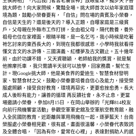
王侯將相」「凡出我門者皆老饕食神」放眼星球，獨步天下吾
挑大師也！向大家問候，驚豔全場。挑大師首次以幼年家庭環
境為題，鼓勵小榮眷要有，「自信」問在場的貴賓及小榮眷，
自信是天生的？還是後天的？導入正題，自曝家庭是三級貧
戶，父母親在外縣市工作打拼，全由祖父母，隔代教養，養外
祖母也住在家裡面，眼睛半瞎，是一名乞丐，我小時候是吃著
祂乞討來的東西長大的，到現在我都很感恩，小學時我就看得
懂文言文的水滸傳、三國演義、紅樓夢及古文觀止。五十幾年
前，由於功課不錯 ，又天資聰穎 ，老師給我的獎賞，就是幫
他擦摩托車 ，我只需讀半天就可以放學，回家務農，幫忙生
計。現Google挑大師，他是美食界的愛迪生、智慧食材發明
家、智慧食材之父，鼓勵小榮眷要培養自信心及能力，接受榮
服處照顧，接受良好教育，環境再惡劣，更要愈挫愈勇。長大
成人後盼有能力，讓善的循環 再反饋社會，永不止息，更當
場邀請小榮眷 ，參加8月15日 ，在岡山舉辦的「光輝814校友
向前行飛機饗宴活動」參觀空軍軍史舘及空軍航空教育館，融
入全民國防教育，近距離與軍用飛機在一起，逐夢藍天！台南
榮服處小榮眷相見歡，很有感，畫面很溫馨，小榮眷代表致詞
及全體合唱，「因為有你，愛常在心裡」」表達對捐助人的感