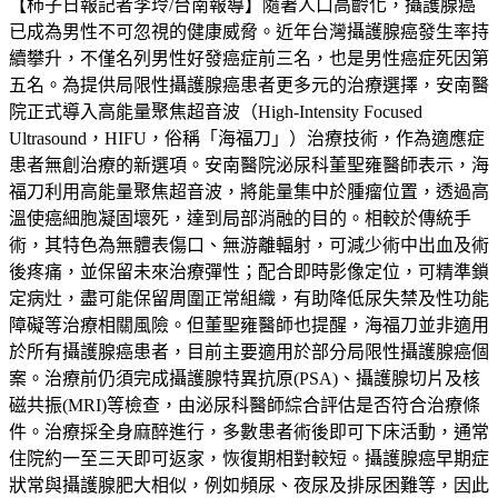
【柿子日報記者李玲/台南報導】隨著人口高齡化，攝護腺癌
已成為男性不可忽視的健康威脅。近年台灣攝護腺癌發生率持
續攀升，不僅名列男性好發癌症前三名，也是男性癌症死因第
五名。為提供局限性攝護腺癌患者更多元的治療選擇，安南醫
院正式導入高能量聚焦超音波（High-Intensity Focused
Ultrasound，HIFU，俗稱「海福刀」）治療技術，作為適應症
患者無創治療的新選項。安南醫院泌尿科董聖雍醫師表示，海
福刀利用高能量聚焦超音波，將能量集中於腫瘤位置，透過高
溫使癌細胞凝固壞死，達到局部消融的目的。相較於傳統手
術，其特色為無體表傷口、無游離輻射，可減少術中出血及術
後疼痛，並保留未來治療彈性；配合即時影像定位，可精準鎖
定病灶，盡可能保留周圍正常組織，有助降低尿失禁及性功能
障礙等治療相關風險。但董聖雍醫師也提醒，海福刀並非適用
於所有攝護腺癌患者，目前主要適用於部分局限性攝護腺癌個
案。治療前仍須完成攝護腺特異抗原(PSA)、攝護腺切片及核
磁共振(MRI)等檢查，由泌尿科醫師綜合評估是否符合治療條
件。治療採全身麻醉進行，多數患者術後即可下床活動，通常
住院約一至三天即可返家，恢復期相對較短。攝護腺癌早期症
狀常與攝護腺肥大相似，例如頻尿、夜尿及排尿困難等，因此