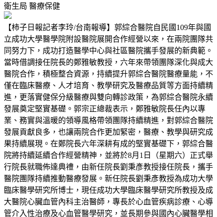
衛生局
醫療保健
【柿子日報記者李玲/台南報導】郭綜合醫院自民國109年與國
立成功大學醫學院附設醫院展開合作經營以來，在兩院團隊共
同努力下，成功打造醫學中心與社區醫院攜手發展的新典範。
當時借調接任院長的鄭雅敏教授，六年來帶領團隊深化與成大
醫院合作，積極整合資源，持續提升郭綜合醫院醫療量能，不
僅在臨床醫療、人才培育、教學研究及醫療品質等方面持續精
進，更落實健保分級醫療與雙向轉診政策，為郭綜合醫院永續
發展奠定堅實基礎。郭宗正總裁表示，鄭雅敏院長任內以專
業、務實與溫暖的領導風格帶領團隊持續精進，對郭綜合醫院
發展貢獻良多，也讓兩院合作更加緊密，醫療、教學與研究成
果持續展現。在鄭院長六年深耕有成的堅實基礎下，郭綜合醫
院將持續延續合作經營精神，並將於8月1日（星期六）正式舉
行院長就職佈達典禮，由新任院長劉秉彥教授接任院長，攜手
醫院團隊持續推動醫療發展。新任院長劉秉彥教授為成功大學
臨床醫學研究所博士，現任成功大學臨床醫學研究所教授及成
大醫院心臟血管內科主治醫師，專長於心血管疾病診療、心導
管介入性治療及心血管醫學研究，並長期參與國內心臟醫學相