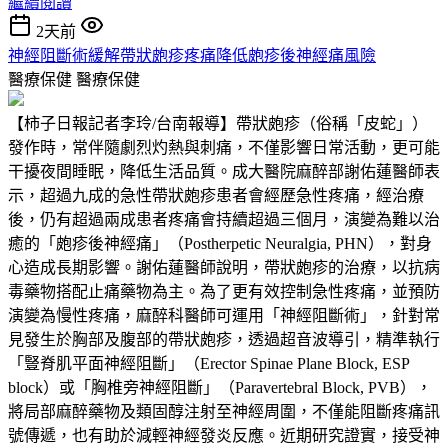
繼續閱讀
2天前
神經阻斷術緩解帶狀皰疹疼痛降低皰疹後神經痛風險
醫療保健
醫療保健
【柿子日報記者李玲/台南報導】帶狀皰疹（俗稱「皮蛇」）
發作時，常伴隨劇烈灼熱與刺痛，不僅影響日常活動，更可能
干擾夜間睡眠，降低生活品質。成大醫院麻醉部謝佑蓮醫師表
示，超過九成的急性帶狀皰疹患者會經歷急性疼痛，經治療
後，仍有超過兩成患者疼痛會持續超過三個月，演變為難以治
癒的「皰疹後神經痛」（Postherpetic Neuralgia, PHN），對身
心造成長期影響。謝佑蓮醫師說明，帶狀皰疹的治療，以抗病
毒藥物搭配止痛藥物為主。為了更有效控制急性疼痛，並預防
演變為慢性疼痛，麻醉科醫師可運用「神經阻斷術」，針對常
見發生於胸部及腹部的帶狀皰疹，透過超音波導引，精準執行
「豎脊肌平面神經阻斷」（Erector Spinae Plane Block, ESP
block）或「胸椎旁神經阻斷」（Paravertebral Block, PVB），
將局部麻醉藥物及類固醇注射至神經周圍，不僅能阻斷疼痛訊
號傳遞，也有助於減輕神經發炎反應。近期研究證實，接受神