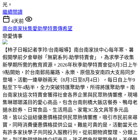
光。
繼續閱讀
4天前
南台南家扶集愛助學特賣傳希望
戀愛情事
【柿子日報記者李玲/台南報導】南台南家扶中心每年寒、暑
假開學前夕會舉辦「無窮系列-助學特賣會」，為求學子收集
新學期所需的教育資源。2026年秋季助學特賣會從8月3日上午
9點開始，於台南郵局屬路、永樂、原佃及安南四大支局同步
登場，活動一連舉辦兩天（8月3日至8月4日），每日自上午9
點至下午4點半，全力突破特匯聚助學，所得將匯聚助學。南
台南家扶這次特賣會獲得社會各界企業與民眾熱情響應，現場
集琳瑯瑯滿目的愛心商品，包含台南劍橋大飯店餐券、鴨母老
撾水餃券、日常食品、生活用品、家電3C及文具等多元品
項，皆以公益結優惠價格提供民眾熱情響應，吸引市民前來尋
寶，同時消費優惠價格提供公益。難能可貴的是，活動當天也
有許多家扶學子共同投入服務行列。從前期物資整理、分類上
架，到活動現場熱情介紹商品，孩子們參與實際參與，不僅學