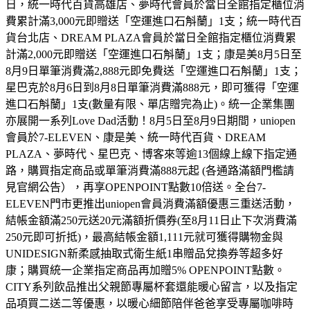
日，統一時代百貨高雄店、夢時代會員於當日全館指定櫃位消
費累計滿3,000元即贈送「空運進口石斛蘭」1支；統一時代百
貨台北店、DREAM PLAZA會員於當日全館指定櫃位消費累
計滿2,000元即贈送「空運進口石斛蘭」1支；康是美8月5日至
8月9日單筆消費滿2,888元即免費送「空運進口石斛蘭」1支；
星巴克於8月6日到8月8日單筆消費滿888元，即可獲得「空運
進口石斛蘭」1支(數量有限、單店贈完為止)。統一企業集團
亦展開一系列Love Dad活動！8月5日至8月9日期間，uniopen
會員於7-ELEVEN、康是美、統一時代百貨、DREAM
PLAZA、夢時代、星巴克、博客來等逾13個線上線下指定通
路，購買指定商品或單筆消費滿888元起 (各通路滿額門檻請
見官網公告），再享OPENPOINT點數10倍送。全台7-
ELEVEN門市更推出uniopen會員消費滿額優惠三重送活動，
結帳金額滿250元送20元滿額折價券(至8月11日止下次消費滿
250元即可折抵)，最高結帳金額1,111元就可獲得購物金與
UNIDESIGN新柔感抽取式衛生紙1串贈品兌換券等超多好
康；購買統一企業指定商品再加贈5% OPENPOINT點數。
CITY系列飲品推出父親節專屬杯套還能暖心留言，以及指定
品項買二送二等優惠，以暖心細節陪伴爸爸享受專屬咖啡時