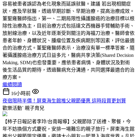
容易被患者誤認為老化現象而延誤就醫。建議 若出現相關症
狀，應及早就醫，透過早期診斷、早期治療，提高治療成效。
董聖雍醫師指出，第一、二期局限性攝護腺癌的治療目標以根
除性治療為主，目前治療方式包括達文西機器手臂輔助手術、
放射線治療，以及近年逐漸受到關注的海福刀治療。醫師會依
患者年齡、身體狀況、腫瘤位置及疾病期別等因素，評估最適
合的治療方式。董聖雍醫師表示，治療沒有單一標準答案，隨
著攝護腺癌治療方式日益多元，醫病共享決策(Shared Decision
Making, SDM)也愈發重要，應依患者病情、身體狀況及對術
後生活品質的期待，透過醫病充分溝通，共同選擇最適合的治
療方案。
繼續閱讀
16小時前
夜宿限時半價！屏東海生館推父親節優惠 這時段買更划算
歡樂活動ˋ
親子育兒
【柿子日報記者李玲/台南報導】父親節除了送禮、聚餐，今
年不妨換個方式慶祝，安排一場難忘的親子旅行。屏東海生館
推出父親節限定優惠，邀請大小朋友一起潛入海底世界。凡於