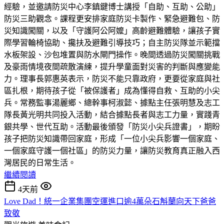
經驗，並邀請防災中心李鎮鍵博士講授「自助、互助、公助」
防災三助觀念。課程更安排家庭防災卡製作、緊急避難包、防
災知識闖關，以及「守護阿公阿嬤」高齡避難體驗，讓孩子實
際學習輪椅協助、攙扶及避難引導技巧；自主防災隊並示範擋
水板架設、沙包堆置與防水閘門操作。晚間透過防災闖關挑戰
及豪雨情境夜間疏散演練，提升學童面對災害的判斷與應變能
力。理事長郭惠英表示，防災不能只靠政府，更要從家庭與社
區扎根，期待孩子從「被保護者」成為懂得自救、互助的小尖
兵。常務監事湯麗鄉、總幹事柯淑懿、據點主任張明慧及志工
隊長黃光明共同投入活動，結合據點長者與志工力量，實踐青
銀共學、世代互助。活動最後頒發「防災小尖兵證書」，期盼
孩子把防災知識帶回家庭，形成「一位小尖兵影響一個家庭、
一個家庭守護一個社區」的防災力量，讓防災教育真正融入西
灣居民的日常生活。
繼續閱讀
4天前
Love Dad！統一企業集團空運進口逾4萬朵石斛蘭向天下爸爸
致敬