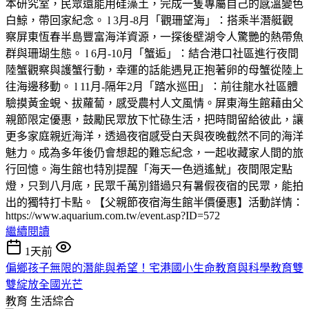
本研究室，民眾還能用硅藻土，完成一隻專屬自己的感溫變色
白鯨，帶回家紀念。 l 3月-8月「觀珊望海」：搭乘半潛艇觀
察屏東恆春半島豐富海洋資源，一探後壁湖令人驚艷的熱帶魚
群與珊瑚生態。 l 6月-10月「蟹逅」：結合港口社區進行夜間
陸蟹觀察與護蟹行動，幸運的話能遇見正抱著卵的母蟹從陸上
往海邊移動。 l 11月-隔年2月「踏水巡田」：前往龍水社區體
驗摸黃金蜆、拔蘿蔔，感受農村人文風情。屏東海生館藉由父
親節限定優惠，鼓勵民眾放下忙碌生活，把時間留給彼此，讓
更多家庭親近海洋，透過夜宿感受白天與夜晚截然不同的海洋
魅力。成為多年後仍會想起的難忘紀念，一起收藏家人間的旅
行回憶。海生館也特別提醒「海天一色逍遙魷」夜間限定點
燈，只到八月底，民眾千萬別錯過只有暑假夜宿的民眾，能拍
出的獨特打卡點。【父親節夜宿海生館半價優惠】活動詳情：
https://www.aquarium.com.tw/event.asp?ID=572
繼續閱讀
1天前
偏鄉孩子無限的潛能與希望！宅港國小生命教育與科學教育雙
雙綻放全國光芒
教育
生活綜合