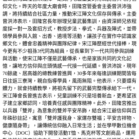
仰文化。昨天的年度大廟會時，田隆宮管委會主委曾洪沛強
調，將持續結合社區力量，推動宋江陣文化保存與傳承。主委
曾洪沛表示，田隆宮長年辦理兒童武藝集訓，由資深師兄依程
度採一對一及套招方式，教授步法、拳式、兵器及陣式，並帶
領學員參與入館、出香、遶境等活動，讓孩子在實作中認識家
鄉文化，體會忠義精神與團隊紀律。宋江陣歷經世代接棒，現
今更有不少祖孫3代同為組員，從長輩到下一代共同參與訓練
與活動，使宋江陣不僅是武藝傳承，也是家族共同的文化記
憶，讓地方信仰與庄頭情感一代接一代延續。曾洪沛說，現年
70餘歲、居高雄的總教練曾進興，30多年來每逢訓練期間皆每
日往返三寮灣，親自指導學員，風雨無阻。他表示，只要還有
體力，就會持續教學，將祖先留下的武藝完整傳承給下一代。
宋江陣會長曾進吉表示，兒童訓練不只是培養新血，更希望孩
子建立家鄉認同，培養責任感與團隊精神。此外，田隆宮推出
以兵器「雙斧」為意象的雙斧平安吊飾，結合宋江爺信仰與百
年硃砂註記，寓意「雙斧護我身、家運存雙福；平安吉祥物、
健康隨身帶」，讓傳統信仰融入日常生活；並在學甲數位機會
中心（DOC）協助下開發活動T恤、馬克杯等文創商品，運用