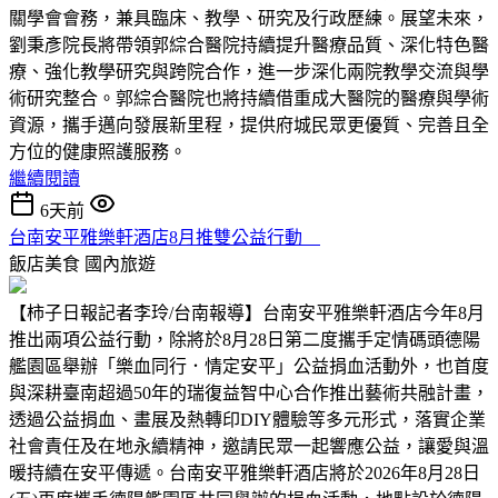
關學會會務，兼具臨床、教學、研究及行政歷練。展望未來，
劉秉彥院長將帶領郭綜合醫院持續提升醫療品質、深化特色醫
療、強化教學研究與跨院合作，進一步深化兩院教學交流與學
術研究整合。郭綜合醫院也將持續借重成大醫院的醫療與學術
資源，攜手邁向發展新里程，提供府城民眾更優質、完善且全
方位的健康照護服務。
繼續閱讀
6天前
台南安平雅樂軒酒店8月推雙公益行動
飯店美食
國內旅遊
【柿子日報記者李玲/台南報導】台南安平雅樂軒酒店今年8月
推出兩項公益行動，除將於8月28日第二度攜手定情碼頭德陽
艦園區舉辦「樂血同行．情定安平」公益捐血活動外，也首度
與深耕臺南超過50年的瑞復益智中心合作推出藝術共融計畫，
透過公益捐血、畫展及熱轉印DIY體驗等多元形式，落實企業
社會責任及在地永續精神，邀請民眾一起響應公益，讓愛與溫
暖持續在安平傳遞。台南安平雅樂軒酒店將於2026年8月28日