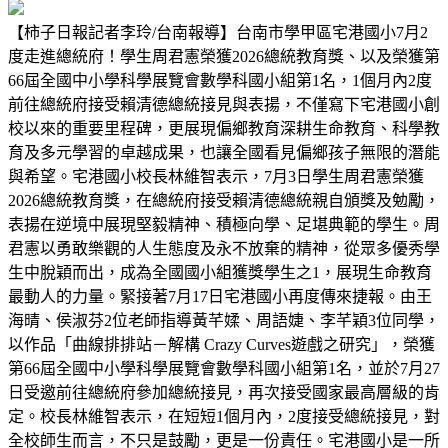
【柿子日報記者李玲/台南報導】台南市學甲區宅港國小7月2
度走進總統府！學生周君憲榮獲2026總統教育獎、以及榮獲第
66屆全國中小學科學展覽會數學科國小組第1名，1個月內2度
前往總統府接受賴清德總統接見與表揚，不僅寫下宅港國小創
校以來的重要里程碑，更展現偏鄉教育深耕生命教育、科學教
育及多元學習的卓越成果，也讓全國看見偏鄉孩子無限的潛能
與希望。宅港國小校長林維智表示，7月3日學生周君憲榮獲
2026總統教育獎，在總統府接受賴清德總統親自頒獎及勉勵，
表揚在逆境中展現堅毅精神、積極向學、足堪典範的學生。周
君憲以勇敢樂觀的人生態度及永不放棄的精神，從眾多優秀學
生中脫穎而出，成為全國國小組獲獎學生之1，展現生命教育
最動人的力量。緊接著7月17日宅港國小再度傳來捷報。由王
海晴、侯淑芬2位老師指導黃芊媃、周語婕、李芊穎3位同學，
以作品「曲線排排站－解構 Crazy Curves遊戲之研究」，榮獲
第66屆全國中小學科學展覽會數學科國小組第1名，並於7月27
日受邀前往總統府參加總統接見，再次接受國家最高層級的肯
定。校長林維智表示，在短短1個月內，2度接受總統接見，對
全校師生而言，不只是鼓勵，更是一份責任。宅港國小是一所