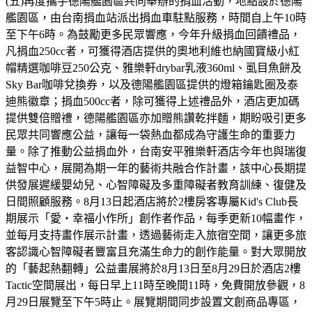
(五)再度攜手德陽艦園區共同舉辦的捐血活動，地點設於德陽
艦園區，由台南捐血站派出捐血車駐點服務，時間自上午10時
至下午6時。為鼓勵更多民眾響應，今年升級捐血回饋禮品，
凡捐血250cc者，可獲得酒店提供的奧地利維也納國寶級小紅
帽精選咖啡豆250公克、雅樂軒drybar乳液360ml、虱目魚餅及
Sky Bar咖啡兌換券，以及德陽艦園區提供的燈箱鑰匙圈及泰
迪熊徽章；捐血500cc者，除可獲得上述禮品外，酒店更加碼
提供雙倍贈禮，德陽艦園區亦加贈熊讚乾拌麵，期盼吸引更多
民眾共同響應公益，讓每一袋熱血都成為守護生命的重要力
量。除了推動公益捐血外，台南安平雅樂軒酒店今年也與瑞復
益智中心，展開為期一年的藝術共融合作計畫，該中心長期提
供發展遲緩嬰幼兒、心智障礙及多重障礙者教育訓練、復健及
日間照顧服務。8月13日起酒店將於2樓房客專屬Kid's Club長
期展示「愛・幸福小作所」創作者作品，每季更新10幅畫作，
並每月支持畫作展示計畫，透過藝術走入旅宿空間，讓更多旅
客認識心智障礙者豐富且充滿生命力的創作能量。對大眾開放
的「藝起熱翻轉」公益畫展將於8月13日至8月29日於酒店2樓
Tactic空間展出，每日早上11時至晚間11時，免費開放參觀，8
月29日展覽至下午5時止。展覽期間同步設置文創商品專區，