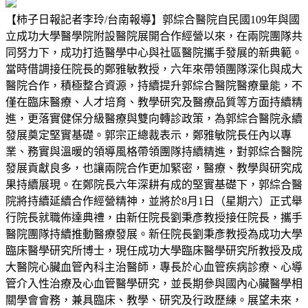
【柿子日報記者李玲/台南報導】郭綜合醫院自民國109年與國
立成功大學醫學院附設醫院展開合作經營以來，在兩院團隊共
同努力下，成功打造醫學中心與社區醫院攜手發展的新典範。
當時借調接任院長的鄭雅敏教授，六年來帶領團隊深化與成大
醫院合作，積極整合資源，持續提升郭綜合醫院醫療量能，不
僅在臨床醫療、人才培育、教學研究及醫療品質等方面持續精
進，更落實健保分級醫療與雙向轉診政策，為郭綜合醫院永續
發展奠定堅實基礎。郭宗正總裁表示，鄭雅敏院長任內以專
業、務實與溫暖的領導風格帶領團隊持續精進，對郭綜合醫院
發展貢獻良多，也讓兩院合作更加緊密，醫療、教學與研究成
果持續展現。在鄭院長六年深耕有成的堅實基礎下，郭綜合醫
院將持續延續合作經營精神，並將於8月1日（星期六）正式舉
行院長就職佈達典禮，由新任院長劉秉彥教授接任院長，攜手
醫院團隊持續推動醫療發展。新任院長劉秉彥教授為成功大學
臨床醫學研究所博士，現任成功大學臨床醫學研究所教授及成
大醫院心臟血管內科主治醫師，專長於心血管疾病診療、心導
管介入性治療及心血管醫學研究，並長期參與國內心臟醫學相
關學會會務，兼具臨床、教學、研究及行政歷練。展望未來，