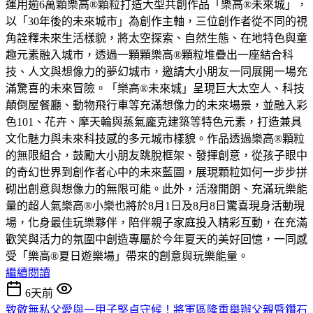
運用逾6萬顆樂高®顆粒打造大型共創作品「樂高®未來城」，
以「30年後的未來城市」為創作主軸，三位創作者從不同的視
角詮釋未來生活樣貌，將太空探索、自然生態、在地特色與童
趣元素融入城市，透過一顆顆樂高®顆粒堆疊出一座結合科
技、人文與想像力的夢幻城市，邀請大小朋友一同展開一場充
滿驚喜的未來冒險。「樂高®未來城」呈現巨大太空人、科技
顛倒屋餐廳、動物飛行車等充滿想像力的未來場景，並融入彩
色101、花卉、摩天輪與蒸氣龐克建築等特色元素，打造兼具
文化魅力與未來科技感的多元城市樣貌。作品透過樂高®顆粒
的無限組合，鼓勵大小朋友跳脫框架、發揮創意，從孩子眼中
的奇幻世界到創作者心中的未來藍圖，展現顆粒如何一步步拼
砌出創意與想像力的無限可能。此外，活潑開朗、充滿玩樂能
量的超人氣樂高®小樂也將於8月1日及8月8日驚喜現身活動現
場，化身最佳玩樂夥伴，陪伴親子家庭投入精彩互動，在充滿
歡笑與活力的氛圍中創造專屬於今年夏天的美好回憶，一同感
受「樂高®夏日遊樂場」帶來的創意與玩樂能量。
繼續閱讀
6天前
致敬無私父愛與一甲子堅貞守候！將軍區隆重舉辦父親暨鑽石