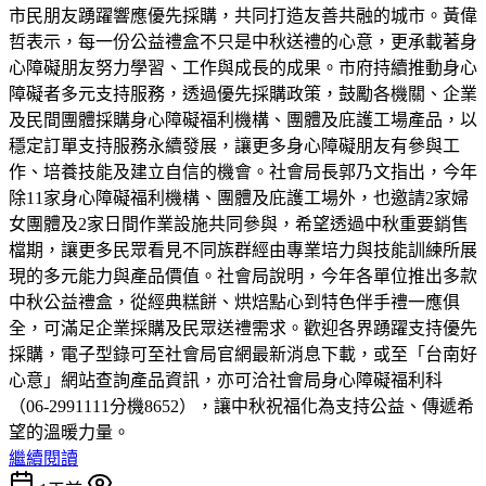
市民朋友踴躍響應優先採購，共同打造友善共融的城市。黃偉
哲表示，每一份公益禮盒不只是中秋送禮的心意，更承載著身
心障礙朋友努力學習、工作與成長的成果。市府持續推動身心
障礙者多元支持服務，透過優先採購政策，鼓勵各機關、企業
及民間團體採購身心障礙福利機構、團體及庇護工場產品，以
穩定訂單支持服務永續發展，讓更多身心障礙朋友有參與工
作、培養技能及建立自信的機會。社會局長郭乃文指出，今年
除11家身心障礙福利機構、團體及庇護工場外，也邀請2家婦
女團體及2家日間作業設施共同參與，希望透過中秋重要銷售
檔期，讓更多民眾看見不同族群經由專業培力與技能訓練所展
現的多元能力與產品價值。社會局說明，今年各單位推出多款
中秋公益禮盒，從經典糕餅、烘焙點心到特色伴手禮一應俱
全，可滿足企業採購及民眾送禮需求。歡迎各界踴躍支持優先
採購，電子型錄可至社會局官網最新消息下載，或至「台南好
心意」網站查詢產品資訊，亦可洽社會局身心障礙福利科
（06-2991111分機8652），讓中秋祝福化為支持公益、傳遞希
望的溫暖力量。
繼續閱讀