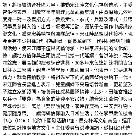
調，將持續結合社區力量，推動宋江陣文化保存與傳承。主委
曾洪沛表示，田隆宮長年辦理兒童武藝集訓，由資深師兄依程
度採一對一及套招方式，教授步法、拳式、兵器及陣式，並帶
領學員參與入館、出香、遶境等活動，讓孩子在實作中認識家
鄉文化，體會忠義精神與團隊紀律。宋江陣歷經世代接棒，現
今更有不少祖孫3代同為組員，從長輩到下一代共同參與訓練
與活動，使宋江陣不僅是武藝傳承，也是家族共同的文化記
憶，讓地方信仰與庄頭情感一代接一代延續。曾洪沛說，現年
70餘歲、居高雄的總教練曾進興，30多年來每逢訓練期間皆每
日往返三寮灣，親自指導學員，風雨無阻。他表示，只要還有
體力，就會持續教學，將祖先留下的武藝完整傳承給下一代。
宋江陣會長曾進吉表示，兒童訓練不只是培養新血，更希望孩
子建立家鄉認同，培養責任感與團隊精神。此外，田隆宮推出
以兵器「雙斧」為意象的雙斧平安吊飾，結合宋江爺信仰與百
年硃砂註記，寓意「雙斧護我身、家運存雙福；平安吉祥物、
健康隨身帶」，讓傳統信仰融入日常生活；並在學甲數位機會
中心（DOC）協助下開發活動T恤、馬克杯等文創商品，運用
數位設計推廣地方文化。主任委員曾洪沛強調，從祖孫3代傳