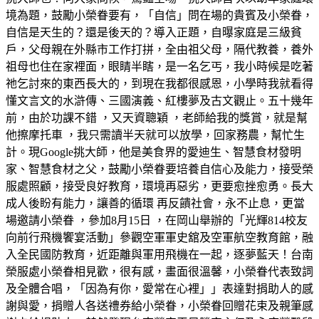
境為題，鼓勵小榮眷要有，「自信」問在場的貴賓及小榮眷，
自信是天生的？還是後天的？導入正題，自曝家庭是三級貧
戶，父母親在外縣市工作打拼，全由祖父母，隔代教養，養外
祖母也住在家裡面，眼睛半瞎，是一名乞丐，我小時候是吃著
祂乞討來的東西長大的，到現在我都很感恩，小學時我就看得
懂文言文的水滸傳、三國演義、紅樓夢及古文觀止。五十幾年
前，由於功課不錯 ，又天資聰穎 ，老師給我的獎賞，就是幫
他擦摩托車 ，我只需讀半天就可以放學，回家務農，幫忙生
計。現Google挑大師，他是美食界的愛迪生、智慧食材發明
家、智慧食材之父，鼓勵小榮眷要培養自信心及能力，接受榮
服處照顧，接受良好教育，環境再惡劣，更要愈挫愈勇。長大
成人後盼有能力，讓善的循環 再反饋社會，永不止息，更當
場邀請小榮眷 ，參加8月15日 ，在岡山舉辦的「光輝814校友
向前行飛機饗宴活動」參觀空軍軍史舘及空軍航空教育館，融
入全民國防教育，近距離與軍用飛機在一起，逐夢藍天！台南
榮服處小榮眷相見歡，很有感，畫面很溫馨，小榮眷代表致詞
及全體合唱，「因為有你，愛常在心裡」」表達對捐助人的感
謝與愛，捐贈人各送禮券給小榮眷，小榮眷回贈花束及親筆感