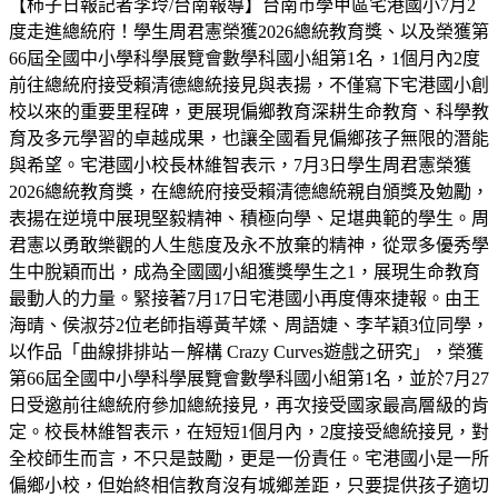
【柿子日報記者李玲/台南報導】台南市學甲區宅港國小7月2
度走進總統府！學生周君憲榮獲2026總統教育獎、以及榮獲第
66屆全國中小學科學展覽會數學科國小組第1名，1個月內2度
前往總統府接受賴清德總統接見與表揚，不僅寫下宅港國小創
校以來的重要里程碑，更展現偏鄉教育深耕生命教育、科學教
育及多元學習的卓越成果，也讓全國看見偏鄉孩子無限的潛能
與希望。宅港國小校長林維智表示，7月3日學生周君憲榮獲
2026總統教育獎，在總統府接受賴清德總統親自頒獎及勉勵，
表揚在逆境中展現堅毅精神、積極向學、足堪典範的學生。周
君憲以勇敢樂觀的人生態度及永不放棄的精神，從眾多優秀學
生中脫穎而出，成為全國國小組獲獎學生之1，展現生命教育
最動人的力量。緊接著7月17日宅港國小再度傳來捷報。由王
海晴、侯淑芬2位老師指導黃芊媃、周語婕、李芊穎3位同學，
以作品「曲線排排站－解構 Crazy Curves遊戲之研究」，榮獲
第66屆全國中小學科學展覽會數學科國小組第1名，並於7月27
日受邀前往總統府參加總統接見，再次接受國家最高層級的肯
定。校長林維智表示，在短短1個月內，2度接受總統接見，對
全校師生而言，不只是鼓勵，更是一份責任。宅港國小是一所
偏鄉小校，但始終相信教育沒有城鄉差距，只要提供孩子適切