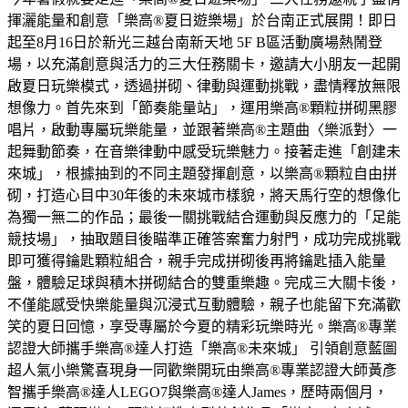
揮灑能量和創意「樂高®夏日遊樂場」於台南正式展開！即日
起至8月16日於新光三越台南新天地 5F B區活動廣場熱鬧登
場，以充滿創意與活力的三大任務關卡，邀請大小朋友一起開
啟夏日玩樂模式，透過拼砌、律動與運動挑戰，盡情釋放無限
想像力。首先來到「節奏能量站」，運用樂高®顆粒拼砌黑膠
唱片，啟動專屬玩樂能量，並跟著樂高®主題曲〈樂派對〉一
起舞動節奏，在音樂律動中感受玩樂魅力。接著走進「創建未
來城」，根據抽到的不同主題發揮創意，以樂高®顆粒自由拼
砌，打造心目中30年後的未來城市樣貌，將天馬行空的想像化
為獨一無二的作品；最後一關挑戰結合運動與反應力的「足能
競技場」，抽取題目後瞄準正確答案奮力射門，成功完成挑戰
即可獲得鑰匙顆粒組合，親手完成拼砌後再將鑰匙插入能量
盤，體驗足球與積木拼砌結合的雙重樂趣。完成三大關卡後，
不僅能感受快樂能量與沉浸式互動體驗，親子也能留下充滿歡
笑的夏日回憶，享受專屬於今夏的精彩玩樂時光。樂高®專業
認證大師攜手樂高®達人打造「樂高®未來城」 引領創意藍圖
超人氣小樂驚喜現身一同歡樂開玩由樂高®專業認證大師黃彥
智攜手樂高®達人LEGO7與樂高®達人James，歷時兩個月，