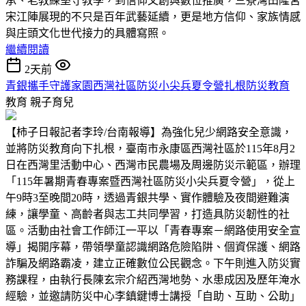
承、老教練堅守教學，到信仰文創與數位推廣，三寮灣田隆宮
宋江陣展現的不只是百年武藝延續，更是地方信仰、家族情感
與庄頭文化世代接力的具體寫照。
繼續閱讀
2天前
青銀攜手守護家園西灣社區防災小尖兵夏令營扎根防災教育
教育
親子育兒
【柿子日報記者李玲/台南報導】為強化兒少網路安全意識，
並將防災教育向下扎根，臺南市永康區西灣社區於115年8月2
日在西灣里活動中心、西灣市民農場及周邊防災示範區，辦理
「115年暑期青春專案暨西灣社區防災小尖兵夏令營」，從上
午9時3至晚間20時，透過青銀共學、實作體驗及夜間避難演
練，讓學童、高齡者與志工共同學習，打造具防災韌性的社
區。活動由社會工作師江一平以「青春專案－網路使用安全宣
導」揭開序幕，帶領學童認識網路危險陷阱、個資保護、網路
詐騙及網路霸凌，建立正確數位公民觀念。下午則進入防災實
務課程，由執行長陳玄宗介紹西灣地勢、水患成因及歷年淹水
經驗，並邀請防災中心李鎮鍵博士講授「自助、互助、公助」