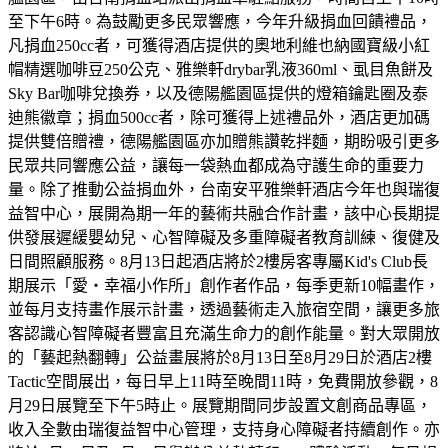
至下午6時。為鼓勵更多民眾響應，今年升級捐血回饋禮品，
凡捐血250cc者，可獲得酒店提供的奧地利維也納國寶級小紅
帽精選咖啡豆250公克、雅樂軒drybar乳液360ml、虱目魚餅及
Sky Bar咖啡兌換券，以及德陽艦園區提供的燈箱鑰匙圈及泰
迪熊徽章；捐血500cc者，除可獲得上述禮品外，酒店更加碼
提供雙倍贈禮，德陽艦園區亦加贈熊讚乾拌麵，期盼吸引更多
民眾共同響應公益，讓每一袋熱血都成為守護生命的重要力
量。除了推動公益捐血外，台南安平雅樂軒酒店今年也與瑞復
益智中心，展開為期一年的藝術共融合作計畫，該中心長期提
供發展遲緩嬰幼兒、心智障礙及多重障礙者教育訓練、復健及
日間照顧服務。8月13日起酒店將於2樓房客專屬Kid's Club長
期展示「愛・幸福小作所」創作者作品，每季更新10幅畫作，
並每月支持畫作展示計畫，透過藝術走入旅宿空間，讓更多旅
客認識心智障礙者豐富且充滿生命力的創作能量。對大眾開放
的「藝起熱翻轉」公益畫展將於8月13日至8月29日於酒店2樓
Tactic空間展出，每日早上11時至晚間11時，免費開放參觀，8
月29日展覽至下午5時止。展覽期間同步設置文創商品專區，
收入全數由瑞復益智中心管理，支持身心障礙者持續創作。亦