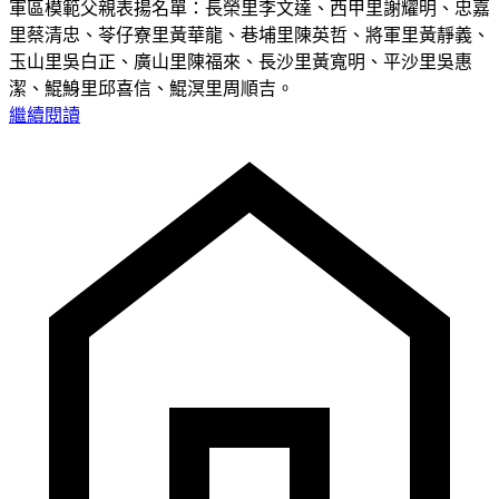
軍區模範父親表揚名單：長榮里李文達、西甲里謝耀明、忠嘉
里蔡清忠、苓仔寮里黃華龍、巷埔里陳英哲、將軍里黃靜義、
玉山里吳白正、廣山里陳福來、長沙里黃寬明、平沙里吳惠
潔、鯤鯓里邱喜信、鯤溟里周順吉。
繼續閱讀