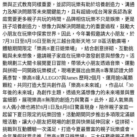
樂與正式教育同樣重要，並認同玩樂有助於培養創造力、溝通
力及解決問題等未來關鍵能力，且有超過9成台灣家長認為家
庭需要更多親子共玩的時間。品牌相信玩樂不只是娛樂，更是
孩子培養創造力、想像力與解決問題能力的重要過程，鼓勵大
小朋友在玩樂中探索世界。因此，今年暑假邀請大小朋友，於
7月31日至8月16日至新光三越台南新天地 5F B區活動廣場，
體驗期間限定「樂高®夏日遊樂場」，結合創意拼砌、互動挑
戰與未來想像，邀請親子家庭在玩樂中激發創意與想像力。活
動規劃三大關卡展開夏日冒險，帶領大小朋友透過音樂、運動
與拼砌一同開啟玩樂模式，現場更展出由樂高®專業認證大師
黃彥智、樂高®達人LEGO7與James 歷時2個月、運用逾6萬顆
顆粒，共同打造大型共創作品「樂高®未來城」，作品以「30
年後的未來城」為創作主題，透過充滿想像力的未來場景與豐
富細節，展現樂高®無限的創造力與驚喜。此外，超人氣樂高
®人偶小樂也將於8月1日及8月8日驚喜現身，陪伴親子家庭一
起留下夏日限定的玩樂回憶，活動期間同步推出多項限定滿額
贈活動，讓大小朋友把現場的創意與快樂延伸回家，從拼砌、
挑戰到互動體驗一次滿足，打造今夏最豐富的親子玩樂盛會。
今年暑假就要走進「樂高®夏日遊樂場」 三大任務邀親子盡情