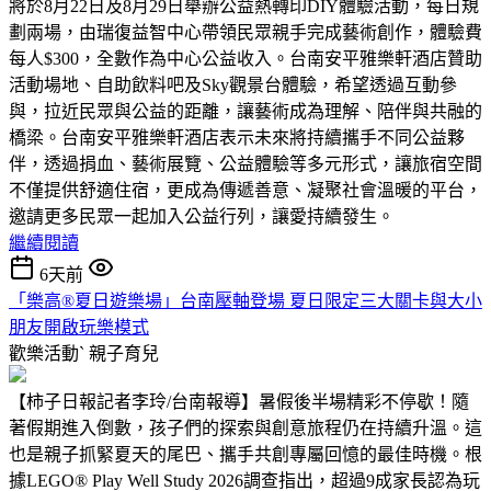
將於8月22日及8月29日舉辦公益熱轉印DIY體驗活動，每日規
劃兩場，由瑞復益智中心帶領民眾親手完成藝術創作，體驗費
每人$300，全數作為中心公益收入。台南安平雅樂軒酒店贊助
活動場地、自助飲料吧及Sky觀景台體驗，希望透過互動參
與，拉近民眾與公益的距離，讓藝術成為理解、陪伴與共融的
橋梁。台南安平雅樂軒酒店表示未來將持續攜手不同公益夥
伴，透過捐血、藝術展覽、公益體驗等多元形式，讓旅宿空間
不僅提供舒適住宿，更成為傳遞善意、凝聚社會溫暖的平台，
邀請更多民眾一起加入公益行列，讓愛持續發生。
繼續閱讀
6天前
「樂高®夏日遊樂場」台南壓軸登場 夏日限定三大關卡與大小
朋友開啟玩樂模式
歡樂活動ˋ
親子育兒
【柿子日報記者李玲/台南報導】暑假後半場精彩不停歇！隨
著假期進入倒數，孩子們的探索與創意旅程仍在持續升溫。這
也是親子抓緊夏天的尾巴、攜手共創專屬回憶的最佳時機。根
據LEGO® Play Well Study 2026調查指出，超過9成家長認為玩