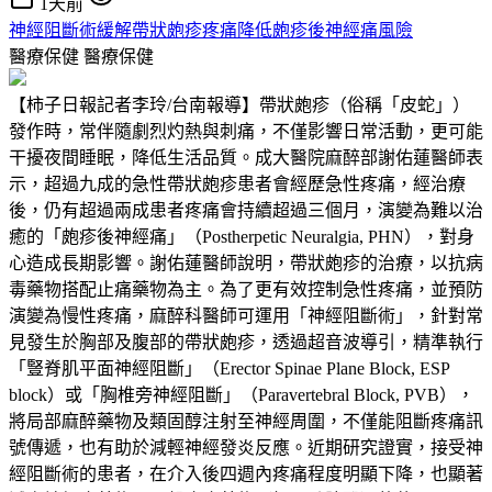
1天前
神經阻斷術緩解帶狀皰疹疼痛降低皰疹後神經痛風險
醫療保健
醫療保健
【柿子日報記者李玲/台南報導】帶狀皰疹（俗稱「皮蛇」）
發作時，常伴隨劇烈灼熱與刺痛，不僅影響日常活動，更可能
干擾夜間睡眠，降低生活品質。成大醫院麻醉部謝佑蓮醫師表
示，超過九成的急性帶狀皰疹患者會經歷急性疼痛，經治療
後，仍有超過兩成患者疼痛會持續超過三個月，演變為難以治
癒的「皰疹後神經痛」（Postherpetic Neuralgia, PHN），對身
心造成長期影響。謝佑蓮醫師說明，帶狀皰疹的治療，以抗病
毒藥物搭配止痛藥物為主。為了更有效控制急性疼痛，並預防
演變為慢性疼痛，麻醉科醫師可運用「神經阻斷術」，針對常
見發生於胸部及腹部的帶狀皰疹，透過超音波導引，精準執行
「豎脊肌平面神經阻斷」（Erector Spinae Plane Block, ESP
block）或「胸椎旁神經阻斷」（Paravertebral Block, PVB），
將局部麻醉藥物及類固醇注射至神經周圍，不僅能阻斷疼痛訊
號傳遞，也有助於減輕神經發炎反應。近期研究證實，接受神
經阻斷術的患者，在介入後四週內疼痛程度明顯下降，也顯著