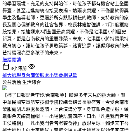
的學習環境、充足的支持與陪伴，每位孩子都有機會站上全國
舞臺，甚至走進總統府接受表揚。這兩次榮耀，不僅屬於得獎
學生及指導老師，更屬於所有默默耕耘的教師、支持教育的家
長及關心偏鄉教育的社會各界。校長林維智強調，7月2度獲總
統接見，接連迎來2項全國最高榮耀，不僅是宅港國小的歷史
新頁，更是台南教育的重要殊榮。未來，宅港國小將持續秉持
教育初心，讓每位孩子勇敢築夢、踏實追夢，讓偏鄉教育的光
芒持續照亮更多孩子的未來。
繼續閱讀
8小時前
挑大師現身台南榮服處小榮眷相見歡
公益活動
生活綜合
【柿子日報記者李玲/台南報導】睽違多年未見的挑大師，卽
中華民國空軍航空技術學院校總會總會長廖盛芳，今受台南市
榮服處胡思湘處長邀請，上台演講分享。身穿銀色造型服，頭
戴銀色天線高桶帽，一出場便語驚四座，口出「凡進我門者皆
王侯將相」「凡出我門者皆老饕食神」放眼星球，獨步天下吾
挑大師也！向大家問候，驚豔全場。挑大師首次以幼年家庭環