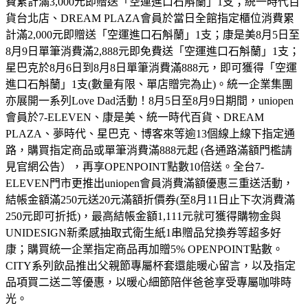
費累計滿3,000元即贈送「空運進口石斛蘭」1支；統一時代百
貨台北店、DREAM PLAZA會員於當日全館指定櫃位消費累
計滿2,000元即贈送「空運進口石斛蘭」1支；康是美8月5日至
8月9日單筆消費滿2,888元即免費送「空運進口石斛蘭」1支；
星巴克於8月6日到8月8日單筆消費滿888元，即可獲得「空運
進口石斛蘭」1支(數量有限、單店贈完為止)。統一企業集團
亦展開一系列Love Dad活動！8月5日至8月9日期間，uniopen
會員於7-ELEVEN、康是美、統一時代百貨、DREAM
PLAZA、夢時代、星巴克、博客來等逾13個線上線下指定通
路，購買指定商品或單筆消費滿888元起 (各通路滿額門檻請
見官網公告），再享OPENPOINT點數10倍送。全台7-
ELEVEN門市更推出uniopen會員消費滿額優惠三重送活動，
結帳金額滿250元送20元滿額折價券(至8月11日止下次消費滿
250元即可折抵)，最高結帳金額1,111元就可獲得購物金與
UNIDESIGN新柔感抽取式衛生紙1串贈品兌換券等超多好
康；購買統一企業指定商品再加贈5% OPENPOINT點數。
CITY系列飲品推出父親節專屬杯套還能暖心留言，以及指定
品項買二送二等優惠，以暖心細節陪伴爸爸享受專屬咖啡時
光。