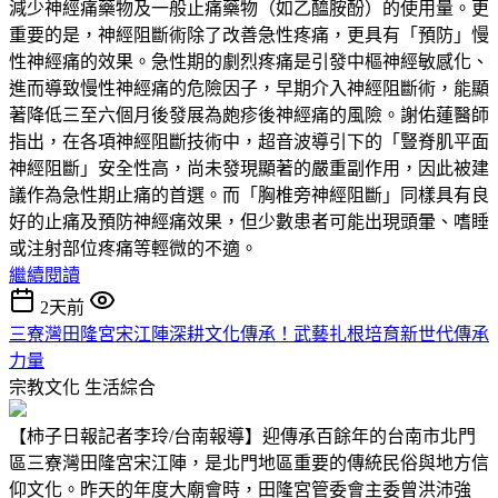
減少神經痛藥物及一般止痛藥物（如乙醯胺酚）的使用量。更
重要的是，神經阻斷術除了改善急性疼痛，更具有「預防」慢
性神經痛的效果。急性期的劇烈疼痛是引發中樞神經敏感化、
進而導致慢性神經痛的危險因子，早期介入神經阻斷術，能顯
著降低三至六個月後發展為皰疹後神經痛的風險。謝佑蓮醫師
指出，在各項神經阻斷技術中，超音波導引下的「豎脊肌平面
神經阻斷」安全性高，尚未發現顯著的嚴重副作用，因此被建
議作為急性期止痛的首選。而「胸椎旁神經阻斷」同樣具有良
好的止痛及預防神經痛效果，但少數患者可能出現頭暈、嗜睡
或注射部位疼痛等輕微的不適。
繼續閱讀
2天前
三寮灣田隆宮宋江陣深耕文化傳承！武藝扎根培育新世代傳承
力量
宗教文化
生活綜合
【柿子日報記者李玲/台南報導】迎傳承百餘年的台南市北門
區三寮灣田隆宮宋江陣，是北門地區重要的傳統民俗與地方信
仰文化。昨天的年度大廟會時，田隆宮管委會主委曾洪沛強