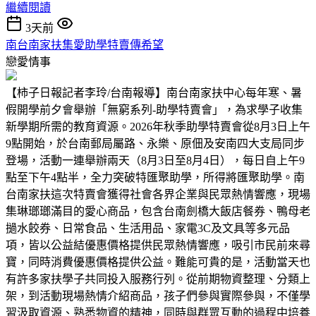
繼續閱讀
3天前
南台南家扶集愛助學特賣傳希望
戀愛情事
【柿子日報記者李玲/台南報導】南台南家扶中心每年寒、暑
假開學前夕會舉辦「無窮系列-助學特賣會」，為求學子收集
新學期所需的教育資源。2026年秋季助學特賣會從8月3日上午
9點開始，於台南郵局屬路、永樂、原佃及安南四大支局同步
登場，活動一連舉辦兩天（8月3日至8月4日），每日自上午9
點至下午4點半，全力突破特匯聚助學，所得將匯聚助學。南
台南家扶這次特賣會獲得社會各界企業與民眾熱情響應，現場
集琳瑯瑯滿目的愛心商品，包含台南劍橋大飯店餐券、鴨母老
撾水餃券、日常食品、生活用品、家電3C及文具等多元品
項，皆以公益結優惠價格提供民眾熱情響應，吸引市民前來尋
寶，同時消費優惠價格提供公益。難能可貴的是，活動當天也
有許多家扶學子共同投入服務行列。從前期物資整理、分類上
架，到活動現場熱情介紹商品，孩子們參與實際參與，不僅學
習汲取資源、熟悉物資的精神，同時與群眾互動的過程中培養