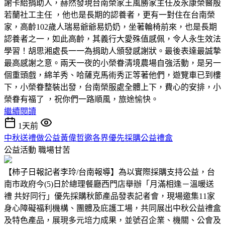
謝卡給捐助人，赫然發現台南榮家王風勝家主任及永康榮醫殷
若蘭社工主任 ，他也是長期的認養者，更有一對住在台南榮
家，高齡102歲人瑞易爺爺易奶奶，坐著輪椅前來，也是長期
認養者之一，如此高齡，其義行大愛殊值感佩，令人永生效法
學習！胡思湘處長一一為捐助人頒發感謝狀。最後表達最誠摯
最高感謝之意。兩天一夜的小榮眷清境農場自強活動，是另一
個重頭戲，綿羊秀、哈薩克馬術秀正等著他們，遊覽車已到樓
下，小榮眷整裝出發，台南榮服處全體上下，費心的安排，小
榮眷有福了 ，祝你們一路順風，旅途愉快。
繼續閱讀
1天前
中秋送禮做公益黃偉哲邀各界優先採購公益禮盒
公益活動
職場甘苦
【柿子日報記者李玲/台南報導】為以實際採購支持公益，台
南市政府今(5)日於總理餐廳西門店舉辦「月滿相逢－溫暖送
禮 共好同行」優先採購秋節產品發表記者會，現場邀集11家
身心障礙福利機構、團體及庇護工場，共同展出中秋公益禮盒
及特色產品，展現多元培力成果，並號召企業、機關、公會及