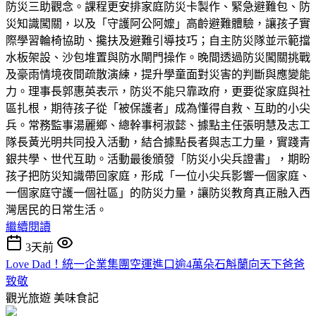
防災三助觀念。課程更安排家庭防災卡製作、緊急避難包、防
災知識闖關，以及「守護阿公阿嬤」高齡避難體驗，讓孩子實
際學習輪椅協助、攙扶及避難引導技巧；自主防災隊並示範擋
水板架設、沙包堆置與防水閘門操作。晚間透過防災闖關挑戰
及豪雨情境夜間疏散演練，提升學童面對災害的判斷與應變能
力。理事長郭惠英表示，防災不能只靠政府，更要從家庭與社
區扎根，期待孩子從「被保護者」成為懂得自救、互助的小尖
兵。常務監事湯麗鄉、總幹事柯淑懿、據點主任張明慧及志工
隊長黃光明共同投入活動，結合據點長者與志工力量，實踐青
銀共學、世代互助。活動最後頒發「防災小尖兵證書」，期盼
孩子把防災知識帶回家庭，形成「一位小尖兵影響一個家庭、
一個家庭守護一個社區」的防災力量，讓防災教育真正融入西
灣居民的日常生活。
繼續閱讀
3天前
Love Dad！統一企業集團空運進口逾4萬朵石斛蘭向天下爸爸
致敬
觀光旅遊
美味食記