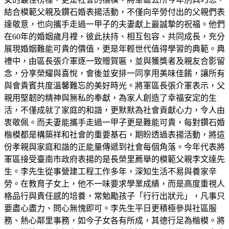
結合模範父親及鑽石婚表揚活動，不僅向辛勞付出的父親們表
達敬意，也向攜手走過一甲子的夫妻獻上最誠摯的祝福。他們
在60年的婚姻歲月裡，彼此扶持、相互包容、共同成長，充分
展現婚姻難能可貴的價值，更是年輕世代值得學習的典範。典
禮中，由區長張介軍逐一致贈賀匾，並與獲獎者及親友合影留
念，分享榮耀與喜悅，會後並安排一同享用美味佳餚，讓所有
與會貴賓共度溫馨難忘的美好時光。將軍區長張介軍表示，父
親用堅韌的精神與無私的奉獻，為家人創造了幸福安定的生
活，不僅成就了家庭的和諧，更默默為社會貢獻心力，令人由
衷敬佩。而夫妻能攜手走過一甲子更是難能可貴，每對鑽石婚
楷模都是構築祥和社會的重要基石，期盼透過表揚活動，將這
份孝親與家庭和諧的正能量傳遞到社會每個角落。今年代表將
軍區接受臺南市政府表揚的是長榮里薦舉的模範父親李文達先
生。李先生從事營建工程工作多年，深知生活不易與養家辛
勞。在教育子女上，他不一味要求學業成績，而是高度重視人
格品行與責任感的培養，常勉勵孩子「行行出狀元」，凡事只
要盡心盡力、問心無愧即可。李先生平日更積極參與社區服
務、熱心鄰里事務，如今子女各有所成，其德行足為楷模。將