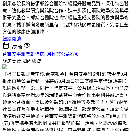
劉秉彥院長將帶領郭綜合醫院持續提升醫療品質、深化特色醫
療、強化教學研究與跨院合作，進一步深化兩院教學交流與學
術研究整合。郭綜合醫院也將持續借重成大醫院的醫療與學術
資源，攜手邁向發展新里程，提供府城民眾更優質、完善且全
方位的健康照護服務。
繼續閱讀
5天前
台南安平雅樂軒酒店8月推雙公益行動
飯店美食
國內旅遊
【柿子日報記者李玲/台南報導】台南安平雅樂軒酒店今年8月
推出兩項公益行動，除將於8月28日第二度攜手定情碼頭德陽
艦園區舉辦「樂血同行．情定安平」公益捐血活動外，也首度
與深耕臺南超過50年的瑞復益智中心合作推出藝術共融計畫，
透過公益捐血、畫展及熱轉印DIY體驗等多元形式，落實企業
社會責任及在地永續精神，邀請民眾一起響應公益，讓愛與溫
暖持續在安平傳遞。台南安平雅樂軒酒店將於2026年8月28日
(五)再度攜手德陽艦園區共同舉辦的捐血活動，地點設於德陽
艦園區，由台南捐血站派出捐血車駐點服務，時間自上午10時