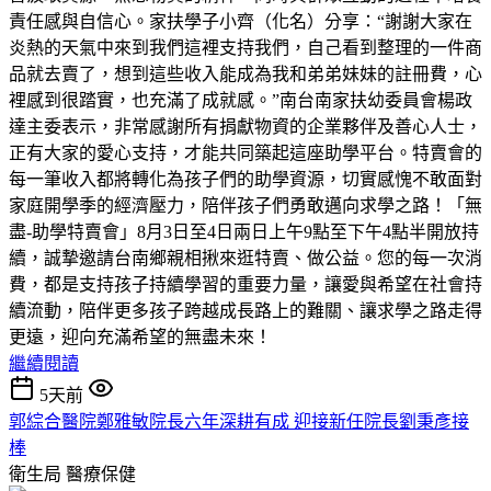
責任感與自信心。家扶學子小齊（化名）分享：“謝謝大家在
炎熱的天氣中來到我們這裡支持我們，自己看到整理的一件商
品就去賣了，想到這些收入能成為我和弟弟妹妹的註冊費，心
裡感到很踏實，也充滿了成就感。”南台南家扶幼委員會楊政
達主委表示，非常感謝所有捐獻物資的企業夥伴及善心人士，
正有大家的愛心支持，才能共同築起這座助學平台。特賣會的
每一筆收入都將轉化為孩子們的助學資源，切實感愧不敢面對
家庭開學季的經濟壓力，陪伴孩子們勇敢邁向求學之路！「無
盡-助學特賣會」8月3日至4日兩日上午9點至下午4點半開放持
續，誠摯邀請台南鄉親相揪來逛特賣、做公益。您的每一次消
費，都是支持孩子持續學習的重要力量，讓愛與希望在社會持
續流動，陪伴更多孩子跨越成長路上的難關、讓求學之路走得
更遠，迎向充滿希望的無盡未來！
繼續閱讀
5天前
郭綜合醫院鄭雅敏院長六年深耕有成 迎接新任院長劉秉彥接
棒
衛生局
醫療保健