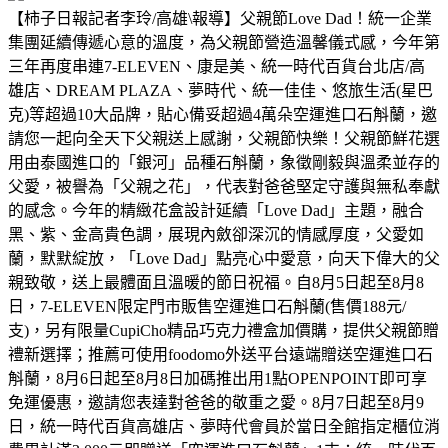
【柿子日報記者李玲/高雄\報導】父親節Love Dad！統一企業
集團延續傳遞心意的溫度，為父親節營造溫馨儀式感，今年第
三年再度串連7-ELEVEN、康是美、統一時代百貨台北店/高
雄店、DREAM PLAZA、夢時代、統一佳佳、悠旅生活(星巴
克)等超過10大品牌，貼心備妥超過4萬朵空運進口石斛蘭，邀
請您一起向全天下父親送上感謝，父親節快樂！父親節鮮花選
用由泰國進口的「銀河」品種石斛蘭，象徵剛毅與溫柔並存的
父愛，被譽為「父親之花」，代表對爸爸堅定守護與無私奉獻
的感念。今年的精緻花盒設計延續「Love Dad」主題，融合
黑、紫、金高貴色調，展現內斂卻深沉的情感厚度，父愛如
蘭，默默綻放，「Love Dad」點亮心中愛意，向天下偉大的父
親致敬，送上最體面且溫暖的節日祝福。自8月5日起至8月8
日，7-ELEVEN限定門市販售空運進口石斛蘭(售價188元/
支)，另有限量CupiCho精品巧克力禮盒加價購，提供父親節贈
禮新選擇；推薦可使用foodomo外送平台遠端贈送空運進口石
斛蘭，8月6日起至8月8日加碼推出用1點OPENPOINT即可享
免運優惠，邀請您表達對爸爸的敬重之愛。8月7日起至8月9
日，統一時代百貨高雄店、夢時代會員於當日全館指定櫃位消