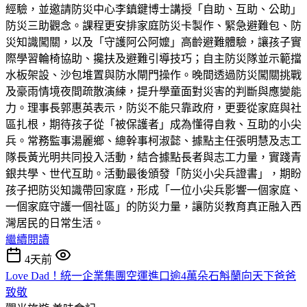
經驗，並邀請防災中心李鎮鍵博士講授「自助、互助、公助」
防災三助觀念。課程更安排家庭防災卡製作、緊急避難包、防
災知識闖關，以及「守護阿公阿嬤」高齡避難體驗，讓孩子實
際學習輪椅協助、攙扶及避難引導技巧；自主防災隊並示範擋
水板架設、沙包堆置與防水閘門操作。晚間透過防災闖關挑戰
及豪雨情境夜間疏散演練，提升學童面對災害的判斷與應變能
力。理事長郭惠英表示，防災不能只靠政府，更要從家庭與社
區扎根，期待孩子從「被保護者」成為懂得自救、互助的小尖
兵。常務監事湯麗鄉、總幹事柯淑懿、據點主任張明慧及志工
隊長黃光明共同投入活動，結合據點長者與志工力量，實踐青
銀共學、世代互助。活動最後頒發「防災小尖兵證書」，期盼
孩子把防災知識帶回家庭，形成「一位小尖兵影響一個家庭、
一個家庭守護一個社區」的防災力量，讓防災教育真正融入西
灣居民的日常生活。
繼續閱讀
4天前
Love Dad！統一企業集團空運進口逾4萬朵石斛蘭向天下爸爸
致敬