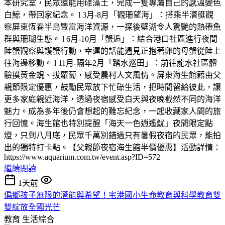
本研究室，民眾還能用硅藻土，完成一隻專屬自己的感溫變色
白鯨，帶回家紀念。 l 3月-8月「觀珊望海」：搭乘半潛艇觀
察屏東恆春半島豐富海洋資源，一探後壁湖令人驚艷的熱帶魚
群與珊瑚生態。 l 6月-10月「蟹逅」：結合港口社區進行夜間
陸蟹觀察與護蟹行動，幸運的話能遇見正抱著卵的母蟹從陸上
往海邊移動。 l 11月-隔年2月「踏水巡田」：前往龍水社區體
驗摸黃金蜆、拔蘿蔔，感受農村人文風情。屏東海生館藉由父
親節限定優惠，鼓勵民眾放下忙碌生活，把時間留給彼此，讓
更多家庭親近海洋，透過夜宿感受白天與夜晚截然不同的海洋
魅力。成為多年後仍會想起的難忘紀念，一起收藏家人間的旅
行回憶。海生館也特別提醒「海天一色逍遙魷」夜間限定點
燈，只到八月底，民眾千萬別錯過只有暑假夜宿的民眾，能拍
出的獨特打卡點。【父親節夜宿海生館半價優惠】活動詳情：
https://www.aquarium.com.tw/event.asp?ID=572
繼續閱讀
1天前
偏鄉孩子無限的潛能與希望！宅港國小生命教育與科學教育雙
雙綻放全國光芒
教育
生活綜合