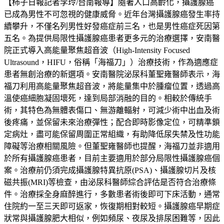
【柿子日報記者李玲/台南報導】隨著人口高齡化，攝護腺癌
已成為男性不可忽視的健康威脅。近年台灣攝護腺癌發生率持
續攀升，不僅名列男性好發癌症前三名，也是男性癌症死因第
五名。為提供局限性攝護腺癌患者更多元的治療選擇，安南醫
院正式導入高能量聚焦超音波（High-Intensity Focused
Ultrasound，HIFU，俗稱「海福刀」）治療技術，作為適應症
患者無創治療的新選項。安南醫院泌尿科董聖雍醫師表示，海
福刀利用高能量聚焦超音波，將能量集中於腫瘤位置，透過高
溫使癌細胞凝固壞死，達到局部消融的目的。相較於傳統手
術，其特色為無體表傷口、無游離輻射，可減少術中出血及術
後疼痛，並保留未來治療彈性；配合即時影像定位，可精準鎖
定病灶，盡可能保留周圍正常組織，有助降低尿失禁及性功能
障礙等治療相關風險。但董聖雍醫師也提醒，海福刀並非適用
於所有攝護腺癌患者，目前主要適用於部分局限性攝護腺癌個
案。治療前仍須完成攝護腺特異抗原(PSA)、攝護腺切片及核
磁共振(MRI)等檢查，由泌尿科醫師綜合評估是否符合治療條
件。治療採全身麻醉進行，多數患者術後即可下床活動，通常
住院約一至三天即可返家，恢復期相對較短。攝護腺癌早期症
狀常與攝護腺肥大相似，例如頻尿、夜尿及排尿困難等，因此