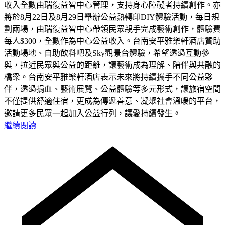
收入全數由瑞復益智中心管理，支持身心障礙者持續創作。亦
將於8月22日及8月29日舉辦公益熱轉印DIY體驗活動，每日規
劃兩場，由瑞復益智中心帶領民眾親手完成藝術創作，體驗費
每人$300，全數作為中心公益收入。台南安平雅樂軒酒店贊助
活動場地、自助飲料吧及Sky觀景台體驗，希望透過互動參
與，拉近民眾與公益的距離，讓藝術成為理解、陪伴與共融的
橋梁。台南安平雅樂軒酒店表示未來將持續攜手不同公益夥
伴，透過捐血、藝術展覽、公益體驗等多元形式，讓旅宿空間
不僅提供舒適住宿，更成為傳遞善意、凝聚社會溫暖的平台，
邀請更多民眾一起加入公益行列，讓愛持續發生。
繼續閱讀