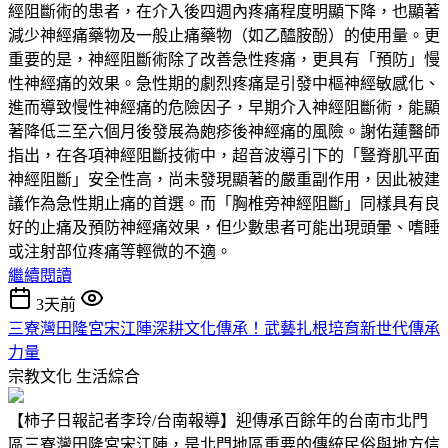
經阻斷術的患者，在介入後四週內疼痛程度明顯下降，也顯著
減少神經痛藥物及一般止痛藥物（如乙醯胺酚）的使用量。更
重要的是，神經阻斷術除了改善急性疼痛，更具有「預防」慢
性神經痛的效果。急性期的劇烈疼痛是引發中樞神經敏感化、
進而導致慢性神經痛的危險因子，早期介入神經阻斷術，能顯
著降低三至六個月後發展為皰疹後神經痛的風險。謝佑蓮醫師
指出，在各項神經阻斷技術中，超音波導引下的「豎脊肌平面
神經阻斷」安全性高，尚未發現顯著的嚴重副作用，因此被建
議作為急性期止痛的首選。而「胸椎旁神經阻斷」同樣具有良
好的止痛及預防神經痛效果，但少數患者可能出現頭暈、嗜睡
或注射部位疼痛等輕微的不適。
繼續閱讀
3天前
三寮灣田隆宮宋江陣深耕文化傳承！武藝扎根培育新世代傳承
力量
宗教文化
生活綜合
【柿子日報記者李玲/台南報導】迎傳承百餘年的台南市北門
區三寮灣田隆宮宋江陣，是北門地區重要的傳統民俗與地方信