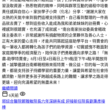
習汲取資源、熟悉物資的精神，同時與群眾互動的過程中培養
責任感與自信心。家扶學子小齊（化名）分享：“謝謝大家在
炎熱的天氣中來到我們這裡支持我們，自己看到整理的一件商
品就去賣了，想到這些收入能成為我和弟弟妹妹的註冊費，心
裡感到很踏實，也充滿了成就感。”南台南家扶幼委員會楊政
達主委表示，非常感謝所有捐獻物資的企業夥伴及善心人士，
正有大家的愛心支持，才能共同築起這座助學平台。特賣會的
每一筆收入都將轉化為孩子們的助學資源，切實感愧不敢面對
家庭開學季的經濟壓力，陪伴孩子們勇敢邁向求學之路！「無
盡-助學特賣會」8月3日至4日兩日上午9點至下午4點半開放持
續，誠摯邀請台南鄉親相揪來逛特賣、做公益。您的每一次消
費，都是支持孩子持續學習的重要力量，讓愛與希望在社會持
續流動，陪伴更多孩子跨越成長路上的難關、讓求學之路走得
更遠，迎向充滿希望的無盡未來！
繼續閱讀
6天前
郭綜合醫院鄭雅敏院長六年深耕有成 迎接新任院長劉秉彥接
棒