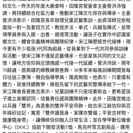
仰文化。昨天的年度大廟會時，田隆宮管委會主委曾洪沛強
調，將持續結合社區力量，推動宋江陣文化保存與傳承。主委
曾洪沛表示，田隆宮長年辦理兒童武藝集訓，由資深師兄依程
度採一對一及套招方式，教授步法、拳式、兵器及陣式，並帶
領學員參與入館、出香、遶境等活動，讓孩子在實作中認識家
鄉文化，體會忠義精神與團隊紀律。宋江陣歷經世代接棒，現
今更有不少祖孫3代同為組員，從長輩到下一代共同參與訓練
與活動，使宋江陣不僅是武藝傳承，也是家族共同的文化記
憶，讓地方信仰與庄頭情感一代接一代延續。曾洪沛說，現年
70餘歲、居高雄的總教練曾進興，30多年來每逢訓練期間皆每
日往返三寮灣，親自指導學員，風雨無阻。他表示，只要還有
體力，就會持續教學，將祖先留下的武藝完整傳承給下一代。
宋江陣會長曾進吉表示，兒童訓練不只是培養新血，更希望孩
子建立家鄉認同，培養責任感與團隊精神。此外，田隆宮推出
以兵器「雙斧」為意象的雙斧平安吊飾，結合宋江爺信仰與百
年硃砂註記，寓意「雙斧護我身、家運存雙福；平安吉祥物、
健康隨身帶」，讓傳統信仰融入日常生活；並在學甲數位機會
中心（DOC）協助下開發活動T恤、馬克杯等文創商品，運用