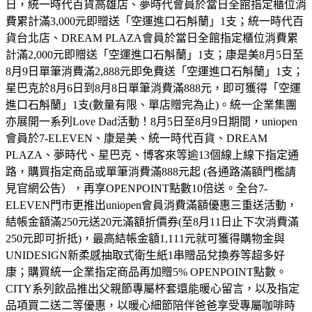
日，統一時代百貨高雄店、夢時代會員於當日全館指定櫃位消
費累計滿3,000元即贈送「空運進口石斛蘭」1支；統一時代百
貨台北店、DREAM PLAZA會員於當日全館指定櫃位消費累
計滿2,000元即贈送「空運進口石斛蘭」1支；康是美8月5日至
8月9日單筆消費滿2,888元即免費送「空運進口石斛蘭」1支；
星巴克於8月6日到8月8日單筆消費滿888元，即可獲得「空運
進口石斛蘭」1支(數量有限、單店贈完為止)。統一企業集團
亦展開一系列Love Dad活動！8月5日至8月9日期間，uniopen
會員於7-ELEVEN、康是美、統一時代百貨、DREAM
PLAZA、夢時代、星巴克、博客來等逾13個線上線下指定通
路，購買指定商品或單筆消費滿888元起 (各通路滿額門檻請
見官網公告），再享OPENPOINT點數10倍送。全台7-
ELEVEN門市更推出uniopen會員消費滿額優惠三重送活動，
結帳金額滿250元送20元滿額折價券(至8月11日止下次消費滿
250元即可折抵)，最高結帳金額1,111元就可獲得購物金與
UNIDESIGN新柔感抽取式衛生紙1串贈品兌換券等超多好
康；購買統一企業指定商品再加贈5% OPENPOINT點數。
CITY系列飲品推出父親節專屬杯套還能暖心留言，以及指定
品項買二送二等優惠，以暖心細節陪伴爸爸享受專屬咖啡時