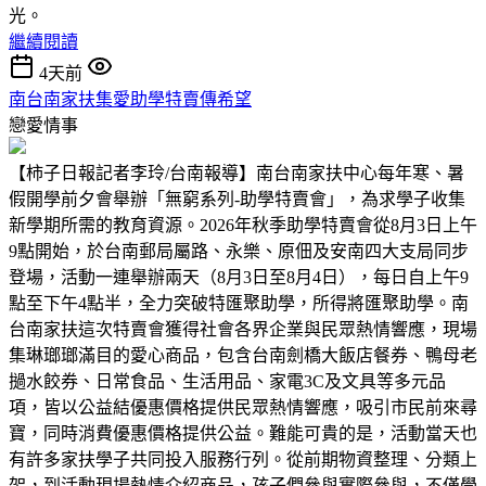
光。
繼續閱讀
4天前
南台南家扶集愛助學特賣傳希望
戀愛情事
【柿子日報記者李玲/台南報導】南台南家扶中心每年寒、暑
假開學前夕會舉辦「無窮系列-助學特賣會」，為求學子收集
新學期所需的教育資源。2026年秋季助學特賣會從8月3日上午
9點開始，於台南郵局屬路、永樂、原佃及安南四大支局同步
登場，活動一連舉辦兩天（8月3日至8月4日），每日自上午9
點至下午4點半，全力突破特匯聚助學，所得將匯聚助學。南
台南家扶這次特賣會獲得社會各界企業與民眾熱情響應，現場
集琳瑯瑯滿目的愛心商品，包含台南劍橋大飯店餐券、鴨母老
撾水餃券、日常食品、生活用品、家電3C及文具等多元品
項，皆以公益結優惠價格提供民眾熱情響應，吸引市民前來尋
寶，同時消費優惠價格提供公益。難能可貴的是，活動當天也
有許多家扶學子共同投入服務行列。從前期物資整理、分類上
架，到活動現場熱情介紹商品，孩子們參與實際參與，不僅學