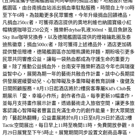
(五)再度攜手德陽艦園區共同舉辦的捐血活動，地點設於德陽
艦園區，由台南捐血站派出捐血車駐點服務，時間自上午10時
至下午6時。為鼓勵更多民眾響應，今年升級捐血回饋禮品，
凡捐血250cc者，可獲得酒店提供的奧地利維也納國寶級小紅
帽精選咖啡豆250公克、雅樂軒drybar乳液360ml、虱目魚餅及
Sky Bar咖啡兌換券，以及德陽艦園區提供的燈箱鑰匙圈及泰
迪熊徽章；捐血500cc者，除可獲得上述禮品外，酒店更加碼
提供雙倍贈禮，德陽艦園區亦加贈熊讚乾拌麵，期盼吸引更多
民眾共同響應公益，讓每一袋熱血都成為守護生命的重要力
量。除了推動公益捐血外，台南安平雅樂軒酒店今年也與瑞復
益智中心，展開為期一年的藝術共融合作計畫，該中心長期提
供發展遲緩嬰幼兒、心智障礙及多重障礙者教育訓練、復健及
日間照顧服務。8月13日起酒店將於2樓房客專屬Kid's Club長
期展示「愛・幸福小作所」創作者作品，每季更新10幅畫作，
並每月支持畫作展示計畫，透過藝術走入旅宿空間，讓更多旅
客認識心智障礙者豐富且充滿生命力的創作能量。對大眾開放
的「藝起熱翻轉」公益畫展將於8月13日至8月29日於酒店2樓
Tactic空間展出，每日早上11時至晚間11時，免費開放參觀，8
月29日展覽至下午5時止。展覽期間同步設置文創商品專區，