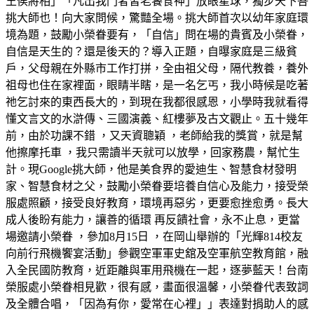
王侯將相」「凡出我門者皆老饕食神」放眼星球，獨步天下吾
挑大師也！向大家問候，驚豔全場。挑大師首次以幼年家庭環
境為題，鼓勵小榮眷要有，「自信」問在場的貴賓及小榮眷，
自信是天生的？還是後天的？導入正題，自曝家庭是三級貧
戶，父母親在外縣市工作打拼，全由祖父母，隔代教養，養外
祖母也住在家裡面，眼睛半瞎，是一名乞丐，我小時候是吃著
祂乞討來的東西長大的，到現在我都很感恩，小學時我就看得
懂文言文的水滸傳、三國演義、紅樓夢及古文觀止。五十幾年
前，由於功課不錯 ，又天資聰穎 ，老師給我的獎賞，就是幫
他擦摩托車 ，我只需讀半天就可以放學，回家務農，幫忙生
計。現Google挑大師，他是美食界的愛迪生、智慧食材發明
家、智慧食材之父，鼓勵小榮眷要培養自信心及能力，接受榮
服處照顧，接受良好教育，環境再惡劣，更要愈挫愈勇。長大
成人後盼有能力，讓善的循環 再反饋社會，永不止息，更當
場邀請小榮眷 ，參加8月15日 ，在岡山舉辦的「光輝814校友
向前行飛機饗宴活動」參觀空軍軍史舘及空軍航空教育館，融
入全民國防教育，近距離與軍用飛機在一起，逐夢藍天！台南
榮服處小榮眷相見歡，很有感，畫面很溫馨，小榮眷代表致詞
及全體合唱，「因為有你，愛常在心裡」」表達對捐助人的感