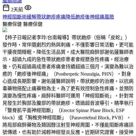
繼續閱讀
2天前
神經阻斷術緩解帶狀皰疹疼痛降低皰疹後神經痛風險
醫療保健
醫療保健
【柿子日報記者李玲/台南報導】帶狀皰疹（俗稱「皮蛇」）
發作時，常伴隨劇烈灼熱與刺痛，不僅影響日常活動，更可能
干擾夜間睡眠，降低生活品質。成大醫院麻醉部謝佑蓮醫師表
示，超過九成的急性帶狀皰疹患者會經歷急性疼痛，經治療
後，仍有超過兩成患者疼痛會持續超過三個月，演變為難以治
癒的「皰疹後神經痛」（Postherpetic Neuralgia, PHN），對身
心造成長期影響。謝佑蓮醫師說明，帶狀皰疹的治療，以抗病
毒藥物搭配止痛藥物為主。為了更有效控制急性疼痛，並預防
演變為慢性疼痛，麻醉科醫師可運用「神經阻斷術」，針對常
見發生於胸部及腹部的帶狀皰疹，透過超音波導引，精準執行
「豎脊肌平面神經阻斷」（Erector Spinae Plane Block, ESP
block）或「胸椎旁神經阻斷」（Paravertebral Block, PVB），
將局部麻醉藥物及類固醇注射至神經周圍，不僅能阻斷疼痛訊
號傳遞，也有助於減輕神經發炎反應。近期研究證實，接受神