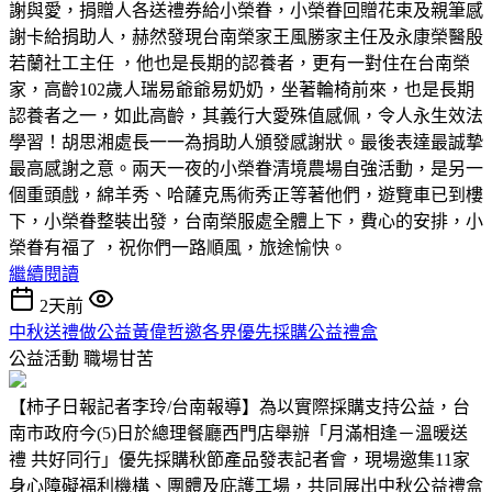
謝與愛，捐贈人各送禮券給小榮眷，小榮眷回贈花束及親筆感
謝卡給捐助人，赫然發現台南榮家王風勝家主任及永康榮醫殷
若蘭社工主任 ，他也是長期的認養者，更有一對住在台南榮
家，高齡102歲人瑞易爺爺易奶奶，坐著輪椅前來，也是長期
認養者之一，如此高齡，其義行大愛殊值感佩，令人永生效法
學習！胡思湘處長一一為捐助人頒發感謝狀。最後表達最誠摯
最高感謝之意。兩天一夜的小榮眷清境農場自強活動，是另一
個重頭戲，綿羊秀、哈薩克馬術秀正等著他們，遊覽車已到樓
下，小榮眷整裝出發，台南榮服處全體上下，費心的安排，小
榮眷有福了 ，祝你們一路順風，旅途愉快。
繼續閱讀
2天前
中秋送禮做公益黃偉哲邀各界優先採購公益禮盒
公益活動
職場甘苦
【柿子日報記者李玲/台南報導】為以實際採購支持公益，台
南市政府今(5)日於總理餐廳西門店舉辦「月滿相逢－溫暖送
禮 共好同行」優先採購秋節產品發表記者會，現場邀集11家
身心障礙福利機構、團體及庇護工場，共同展出中秋公益禮盒