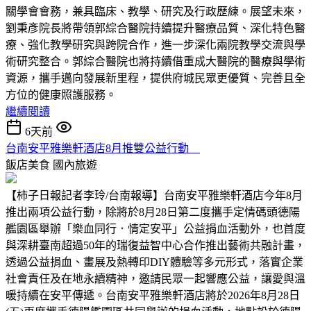
關學會會務，兼具臨床、教學、研究及行政歷練。展望未來，
劉秉彥院長將帶領郭綜合醫院持續提升醫療品質、深化特色醫
療、強化教學研究與跨院合作，進一步深化兩院教學交流與學
術研究整合。郭綜合醫院也將持續借重成大醫院的醫療與學術
資源，攜手邁向發展新里程，提供府城民眾更優質、完善且全
方位的健康照護服務。
繼續閱讀
6天前
台南安平雅樂軒酒店8月推雙公益行動
飯店美食
國內旅遊
【柿子日報記者李玲/台南報導】台南安平雅樂軒酒店今年8月
推出兩項公益行動，除將於8月28日第二度攜手定情碼頭德陽
艦園區舉辦「樂血同行．情定安平」公益捐血活動外，也首度
與深耕臺南超過50年的瑞復益智中心合作推出藝術共融計畫，
透過公益捐血、畫展及熱轉印DIY體驗等多元形式，落實企業
社會責任及在地永續精神，邀請民眾一起響應公益，讓愛與溫
暖持續在安平傳遞。台南安平雅樂軒酒店將於2026年8月28日