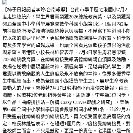
【柿子日報記者李玲/台南報導】台南市學甲區宅港國小7月2
度走進總統府！學生周君憲榮獲2026總統教育獎、以及榮獲第
66屆全國中小學科學展覽會數學科國小組第1名，1個月內2度
前往總統府接受賴清德總統接見與表揚，不僅寫下宅港國小創
校以來的重要里程碑，更展現偏鄉教育深耕生命教育、科學教
育及多元學習的卓越成果，也讓全國看見偏鄉孩子無限的潛能
與希望。宅港國小校長林維智表示，7月3日學生周君憲榮獲
2026總統教育獎，在總統府接受賴清德總統親自頒獎及勉勵，
表揚在逆境中展現堅毅精神、積極向學、足堪典範的學生。周
君憲以勇敢樂觀的人生態度及永不放棄的精神，從眾多優秀學
生中脫穎而出，成為全國國小組獲獎學生之1，展現生命教育
最動人的力量。緊接著7月17日宅港國小再度傳來捷報。由王
海晴、侯淑芬2位老師指導黃芊媃、周語婕、李芊穎3位同學，
以作品「曲線排排站－解構 Crazy Curves遊戲之研究」，榮獲
第66屆全國中小學科學展覽會數學科國小組第1名，並於7月27
日受邀前往總統府參加總統接見，再次接受國家最高層級的肯
定。校長林維智表示，在短短1個月內，2度接受總統接見，對
全校師生而言，不只是鼓勵，更是一份責任。宅港國小是一所