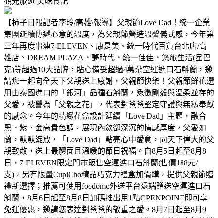
觀光旅遊
美味食記
【柿子日報記者李玲/高雄\報導】父親節Love Dad！統一企業
集團延續傳遞心意的溫度，為父親節營造溫馨儀式感，今年第
三年再度串連7-ELEVEN、康是美、統一時代百貨台北店/高
雄店、DREAM PLAZA、夢時代、統一佳佳、悠旅生活(星巴
克)等超過10大品牌，貼心備妥超過4萬朵空運進口石斛蘭，邀
請您一起向全天下父親送上感謝，父親節快樂！父親節鮮花選
用由泰國進口的「銀河」品種石斛蘭，象徵剛毅與溫柔並存的
父愛，被譽為「父親之花」，代表對爸爸堅定守護與無私奉獻
的感念。今年的精緻花盒設計延續「Love Dad」主題，融合
黑、紫、金高貴色調，展現內斂卻深沉的情感厚度，父愛如
蘭，默默綻放，「Love Dad」點亮心中愛意，向天下偉大的父
親致敬，送上最體面且溫暖的節日祝福。自8月5日起至8月8
日，7-ELEVEN限定門市販售空運進口石斛蘭(售價188元/
支)，另有限量CupiCho精品巧克力禮盒加價購，提供父親節贈
禮新選擇；推薦可使用foodomo外送平台遠端贈送空運進口石
斛蘭，8月6日起至8月8日加碼推出用1點OPENPOINT即可享
免運優惠，邀請您表達對爸爸的敬重之愛。8月7日起至8月9