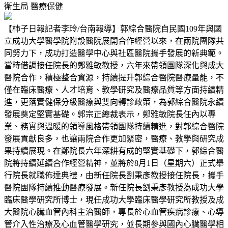
衛生局
醫療保健
【柿子日報記者李玲/台南報導】郭綜合醫院自民國109年與國
立成功大學醫學院附設醫院展開合作經營以來，在兩院團隊共
同努力下，成功打造醫學中心與社區醫院攜手發展的新典範。
當時借調接任院長的鄭雅敏教授，六年來帶領團隊深化與成大
醫院合作，積極整合資源，持續提升郭綜合醫院醫療量能，不
僅在臨床醫療、人才培育、教學研究及醫療品質等方面持續精
進，更落實健保分級醫療與雙向轉診政策，為郭綜合醫院永續
發展奠定堅實基礎。郭宗正總裁表示，鄭雅敏院長任內以專
業、務實與溫暖的領導風格帶領團隊持續精進，對郭綜合醫院
發展貢獻良多，也讓兩院合作更加緊密，醫療、教學與研究成
果持續展現。在鄭院長六年深耕有成的堅實基礎下，郭綜合醫
院將持續延續合作經營精神，並將於8月1日（星期六）正式舉
行院長就職佈達典禮，由新任院長劉秉彥教授接任院長，攜手
醫院團隊持續推動醫療發展。新任院長劉秉彥教授為成功大學
臨床醫學研究所博士，現任成功大學臨床醫學研究所教授及成
大醫院心臟血管內科主治醫師，專長於心血管疾病診療、心導
管介入性治療及心血管醫學研究，並長期參與國內心臟醫學相