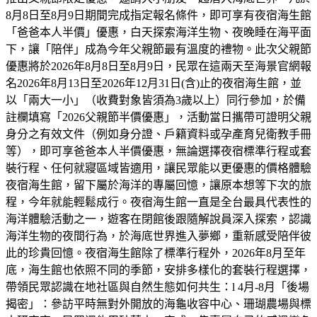
8月8日至8月9日期間完成指定報名條件，即可享有夜宿海生館
「爸爸本人半價」優惠，白天探索海洋生物、夜晚睡在海平面
下，讓「陪伴」成為今年父親節最有溫度的禮物。此次父親節
優惠將於2026年8月8日至8月9日，民眾在這兩天至海景官網報
名2026年8月13日至2026年12月31日(含)止的夜宿海生館，並
以「兩大一小」（收費對象皆須為3歲以上）同行參加，於備
註欄填寫「2026父親節半價優惠」，活動當日攜帶可證明父親
身分之有效文件（例如身分證、戶籍資料或孕產育兒衛教手冊
等），即可享爸爸本人半價優惠，無論選擇夜宿標準行程或套
裝行程、任何就寢區域皆適用，讓民眾能以更優惠的價格體驗
夜宿海生館，留下屬於海洋的專屬回憶，讓原本想等下次的旅
程，今年就能輕鬆成行。夜宿海生館一直是全台最具代表性的
海洋體驗活動之一，遊客在閉館後跟隨解說員深入探索，認識
海洋生物的夜間行為，於海底世界進入夢鄉，重新感受陪伴彼
此的珍貴回憶。夜宿海生館除了標準行程外，2026年8月至年
底，海生館也依照不同的季節，安排多樣化的套裝行程選擇，
帶領民眾認識在地社區與自然生態如何共生：l 4月-8月「後場
揭密」：參訪平時無對外開放的海龜收容中心、珊瑚農場與標