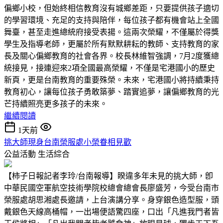
偏鄉小校，但始終相信教育沒有城鄉差距，只要提供孩子適切
的學習環境、充足的支持與陪伴，每位孩子都有機會站上全國
舞臺，甚至走進總統府接受表揚。這兩次榮耀，不僅屬於得獎
學生及指導老師，更屬於所有默默耕耘的教師、支持教育的家
長及關心偏鄉教育的社會各界。校長林維智強調，7月2度獲總
統接見，接連迎來2項全國最高榮耀，不僅是宅港國小的歷史
新頁，更是台南教育的重要殊榮。未來，宅港國小將持續秉持
教育初心，讓每位孩子勇敢築夢、踏實追夢，讓偏鄉教育的光
芒持續照亮更多孩子的未來。
繼續閱讀
1天前
挑大師現身台南榮服處小榮眷相見歡
公益活動
生活綜合
【柿子日報記者李玲/台南報導】睽違多年未見的挑大師，卽
中華民國空軍航空技術學院校總會總會長廖盛芳，今受台南市
榮服處胡思湘處長邀請，上台演講分享。身穿銀色造型服，頭
戴銀色天線高桶帽，一出場便語驚四座，口出「凡進我門者皆