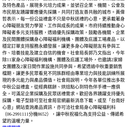
及特色產品，展現多元培力成果，並號召企業、機關、公會及
市民朋友踴躍響應優先採購，共同打造友善共融的城市。黃偉
哲表示，每一份公益禮盒不只是中秋送禮的心意，更承載著身
心障礙朋友努力學習、工作與成長的成果。市府持續推動身心
障礙者多元支持服務，透過優先採購政策，鼓勵各機關、企業
及民間團體採購身心障礙福利機構、團體及庇護工場產品，以
穩定訂單支持服務永續發展，讓更多身心障礙朋友有參與工
作、培養技能及建立自信的機會。社會局長郭乃文指出，今年
除11家身心障礙福利機構、團體及庇護工場外，也邀請2家婦
女團體及2家日間作業設施共同參與，希望透過中秋重要銷售
檔期，讓更多民眾看見不同族群經由專業培力與技能訓練所展
現的多元能力與產品價值。社會局說明，今年各單位推出多款
中秋公益禮盒，從經典糕餅、烘焙點心到特色伴手禮一應俱
全，可滿足企業採購及民眾送禮需求。歡迎各界踴躍支持優先
採購，電子型錄可至社會局官網最新消息下載，或至「台南好
心意」網站查詢產品資訊，亦可洽社會局身心障礙福利科
（06-2991111分機8652），讓中秋祝福化為支持公益、傳遞希
望的溫暖力量。