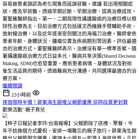
容易被患者誤認為老化現象而延誤就醫。建議 若出現相關症
狀，應及早就醫，透過早期診斷、早期治療，提高治療成效。
董聖雍醫師指出，第一、二期局限性攝護腺癌的治療目標以根
除性治療為主，目前治療方式包括達文西機器手臂輔助手術、
放射線治療，以及近年逐漸受到關注的海福刀治療。醫師會依
患者年齡、身體狀況、腫瘤位置及疾病期別等因素，評估最適
合的治療方式。董聖雍醫師表示，治療沒有單一標準答案，隨
著攝護腺癌治療方式日益多元，醫病共享決策(Shared Decision
Making, SDM)也愈發重要，應依患者病情、身體狀況及對術
後生活品質的期待，透過醫病充分溝通，共同選擇最適合的治
療方案。
繼續閱讀
22小時前
夜宿限時半價！屏東海生館推父親節優惠 這時段買更划算
歡樂活動ˋ
親子育兒
【柿子日報記者李玲/台南報導】父親節除了送禮、聚餐，今
年不妨換個方式慶祝，安排一場難忘的親子旅行。屏東海生館
推出父親節限定優惠，邀請大小朋友一起潛入海底世界。凡於