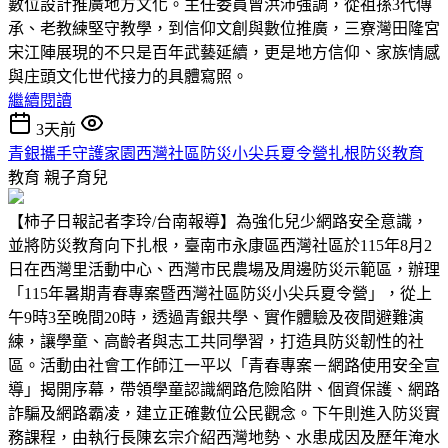
數位設計推廣地方文化。主任委員曾洪沛強調，從祖孫3代傳
承、老教練堅守教學，到信仰文創與數位推廣，三寮灣田隆宮
宋江陣展現的不只是百年武藝延續，更是地方信仰、家族情感
與庄頭文化世代接力的具體寫照。
繼續閱讀
3天前
青銀攜手守護家園西灣社區防災小尖兵夏令營扎根防災教育
教育
親子育兒
【柿子日報記者李玲/台南報導】為強化兒少網路安全意識，
並將防災教育向下扎根，臺南市永康區西灣社區於115年8月2
日在西灣里活動中心、西灣市民農場及周邊防災示範區，辦理
「115年暑期青春專案暨西灣社區防災小尖兵夏令營」，從上
午9時3至晚間20時，透過青銀共學、實作體驗及夜間避難演
練，讓學童、高齡者與志工共同學習，打造具防災韌性的社
區。活動由社會工作師江一平以「青春專案－網路使用安全宣
導」揭開序幕，帶領學童認識網路危險陷阱、個資保護、網路
詐騙及網路霸凌，建立正確數位公民觀念。下午則進入防災實
務課程，由執行長陳玄宗介紹西灣地勢、水患成因及歷年淹水