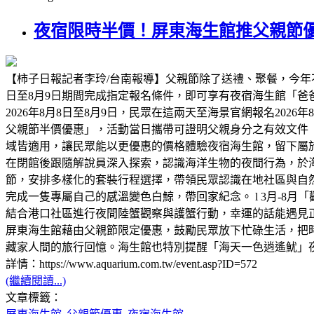
夜宿限時半價！屏東海生館推父親節優
【柿子日報記者李玲/台南報導】父親節除了送禮、聚餐，今年
日至8月9日期間完成指定報名條件，即可享有夜宿海生館「
2026年8月8日至8月9日，民眾在這兩天至海景官網報名2026
父親節半價優惠」，活動當日攜帶可證明父親身分之有效文件
域皆適用，讓民眾能以更優惠的價格體驗夜宿海生館，留下屬
在閉館後跟隨解說員深入探索，認識海洋生物的夜間行為，於海
節，安排多樣化的套裝行程選擇，帶領民眾認識在地社區與自然
完成一隻專屬自己的感溫變色白鯨，帶回家紀念。 l 3月-8月
結合港口社區進行夜間陸蟹觀察與護蟹行動，幸運的話能遇見正抱
屏東海生館藉由父親節限定優惠，鼓勵民眾放下忙碌生活，把
藏家人間的旅行回憶。海生館也特別提醒「海天一色逍遙魷」
詳情：https://www.aquarium.com.tw/event.asp?ID=572
(繼續閱讀...)
文章標籤：