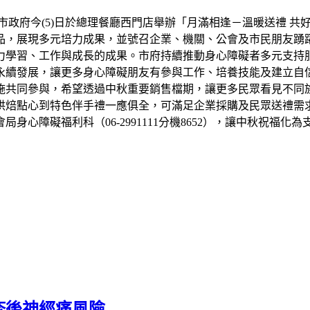
市政府今(5)日於總理餐廳西門店舉辦「月滿相逢－溫暖送禮 共
品，展現多元培力成果，並號召企業、機關、公會及市民朋友踴
力學習、工作與成長的成果。市府持續推動身心障礙者多元支持
永續發展，讓更多身心障礙朋友有參與工作、培養技能及建立自信
設施共同參與，希望透過中秋重要銷售檔期，讓更多民眾看見不同
烘焙點心到特色伴手禮一應俱全，可滿足企業採購及民眾送禮需
心障礙福利科（06-2991111分機8652），讓中秋祝福化
疹後神經痛風險