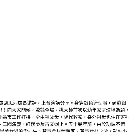
處胡思湘處長邀請，上台演講分享。身穿銀色造型服，頭戴銀
也！向大家問候，驚豔全場。挑大師首次以幼年家庭環境為題，
外縣市工作打拼，全由祖父母，隔代教養，養外祖母也住在家裡
、三國演義、紅樓夢及古文觀止。五十幾年前，由於功課不錯
，他是美食界的愛迪生、智慧食材發明家、智慧食材之父，鼓勵小