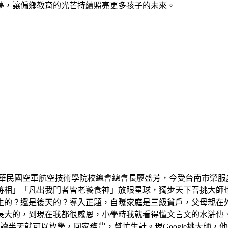
夢，讓偏鄉教育的光芒持續照亮更多孩子的未來。
中華民國空軍航空技術學院校總會總會長廖盛芳，今受台南市榮服
將相」「凡出我門者皆老饕食神」放眼星球，獨步天下吾挑大師
生的？還是後天的？導入正題，自曝家庭是三級貧戶，父母親在
長大的，到現在我都很感恩，小學時我就看得懂文言文的水滸傳
讀半天就可以放學，回家務農，幫忙生計。現Google挑大師