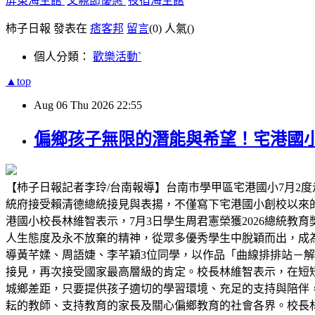
屏東海生館
父親節優惠
夜宿海生館
柿子日報 發表在
痞客邦
留言
(0)
人氣(
)
個人分類：
歡樂活動ˋ
▲top
Aug
06
Thu
2026
22:55
偏鄉孩子無限的潛能與希望！宅港國
【柿子日報記者李玲/台南報導】台南市學甲區宅港國小7月2度
統府接受賴清德總統接見與表揚，不僅寫下宅港國小創校以來
港國小校長林維智表示，7月3日學生周君憲榮獲2026總統
人生態度及永不放棄的精神，從眾多優秀學生中脫穎而出，成為
導黃芊媃、周語婕、李芊穎3位同學，以作品「曲線排排站－解構 C
接見，再次接受國家最高層級的肯定。校長林維智表示，在短
城鄉差距，只要提供孩子適切的學習環境、充足的支持與陪伴
耘的教師、支持教育的家長及關心偏鄉教育的社會各界。校長林