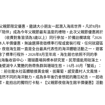
父親節限定優惠，邀請大小朋友一起潛入海底世界。凡於8月8
「陪伴」成為今年父親節最有溫度的禮物。此次父親節優惠將於
大一小」（收費對象皆須為3歲以上）同行參加，於備註欄填寫「2026
本人半價優惠，無論選擇夜宿標準行程或套裝行程、任何就寢區
。夜宿海生館一直是全台最具代表性的海洋體驗活動之一，遊客
標準行程外，2026年8月至年底，海生館也依照不同的季
放的海龜收容中心、珊瑚農場與標本研究室，民眾還能用硅藻土，
湖令人驚艷的熱帶魚群與珊瑚生態。 l 6月-10月「蟹逅」：
田」：前往龍水社區體驗摸黃金蜆、拔蘿蔔，感受農村人文風情。
截然不同的海洋魅力。成為多年後仍會想起的難忘紀念，一起收
眾，能拍出的獨特打卡點。【父親節夜宿海生館半價優惠】活動