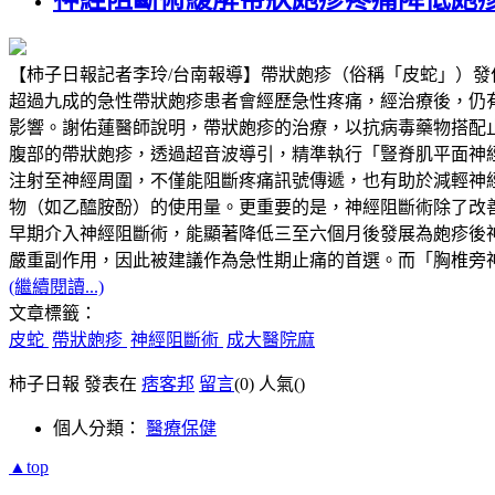
【柿子日報記者李玲/台南報導】帶狀皰疹（俗稱「皮蛇」）
超過九成的急性帶狀皰疹患者會經歷急性疼痛，經治療後，仍有超過兩成
影響。謝佑蓮醫師說明，帶狀皰疹的治療，以抗病毒藥物搭配
腹部的帶狀皰疹，透過超音波導引，精準執行「豎脊肌平面神經阻斷」（Erector
注射至神經周圍，不僅能阻斷疼痛訊號傳遞，也有助於減輕神
物（如乙醯胺酚）的使用量。更重要的是，神經阻斷術除了改
早期介入神經阻斷術，能顯著降低三至六個月後發展為皰疹後
嚴重副作用，因此被建議作為急性期止痛的首選。而「胸椎旁
(繼續閱讀...)
文章標籤：
皮蛇
帶狀皰疹
神經阻斷術
成大醫院麻
柿子日報 發表在
痞客邦
留言
(0)
人氣(
)
個人分類：
醫療保健
▲top