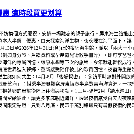
惠 這時段買更划算
不妨換個方式慶祝，安排一場難忘的親子旅行。屏東海生館推出
爸爸本人半價」優惠，白天探索海洋生物、夜晚睡在海平面下，讓
年8月13日至2026年12月31日(含)止的夜宿海生館，並以「兩
（例如身分證、戶籍資料或孕產育兒衛教手冊等），即可享爸爸
於海洋的專屬回憶，讓原本想等下次的旅程，今年就能輕鬆成行
底世界進入夢鄉，重新感受陪伴彼此的珍貴回憶。夜宿海生館除了
生態如何共生：l 4月-8月「後場揭密」：參訪平時無對外開
「觀珊望海」：搭乘半潛艇觀察屏東恆春半島豐富海洋資源，一探後壁
著卵的母蟹從陸上往海邊移動。 l 11月-隔年2月「踏水巡
時間留給彼此，讓更多家庭親近海洋，透過夜宿感受白天與夜晚
夜間限定點燈，只到八月底，民眾千萬別錯過只有暑假夜宿的民