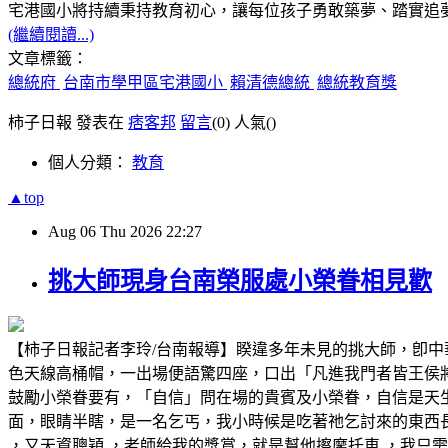
宅港國小將持續秉持教育初心，讓每位孩子勇敢築夢、踏實追
(繼續閱讀...)
文章標籤：
總統府
台南市學甲區宅港國小
賴清德總統
總統教育獎
柿子日報 發表在
痞客邦
留言
(0)
人氣(
)
個人分類：
教育
▲top
Aug
06
Thu
2026
22:27
挑大師現身台南榮服處小榮眷相見歡
【柿子日報記者李玲/台南報導】睽違多年未見的挑大師，卽
色天線高桶帽，一出場便語驚四座，口出「凡進我門者皆王侯
鼓勵小榮眷要有，「自信」問在場的貴賓及小榮眷，自信是天
面，眼睛半瞎，是一名乞丐，我小時候是吃著祂乞討來的東西
，又天資聰穎 ，老師給我的獎賞，就是幫他擦摩托車 ，我只需