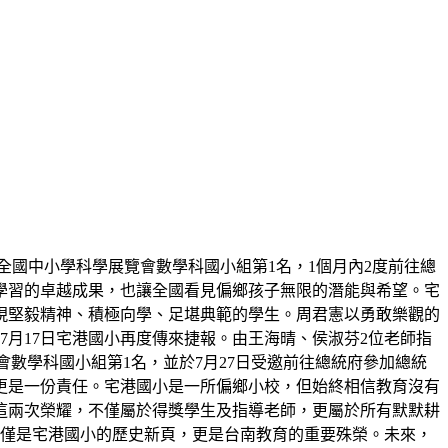
屆全國中小學科學展覽會數學科國小組第1名，1個月內2度前往總
學習的卓越成果，也讓全國看見偏鄉孩子無限的潛能與希望。宅
展現堅毅精神、積極向學、足堪典範的學生。周君憲以勇敢樂觀的
月17日宅港國小再度傳來捷報。由王海晴、侯淑芬2位老師指
展覽會數學科國小組第1名，並於7月27日受邀前往總統府參加總統
更是一份責任。宅港國小是一所偏鄉小校，但始終相信教育沒有
這兩次榮耀，不僅屬於得獎學生及指導老師，更屬於所有默默耕
不僅是宅港國小的歷史新頁，更是台南教育的重要殊榮。未來，