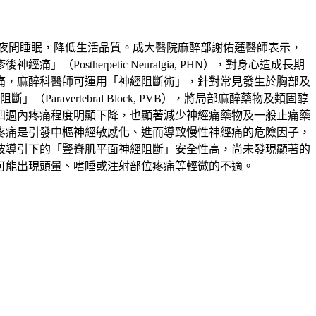
夜間睡眠，降低生活品質。成大醫院麻醉部謝佑蓮醫師表示，
therpetic Neuralgia, PHN），對身心造成長期
痛，麻醉科醫師可運用「神經阻斷術」，針對常見發生於胸部及
」（Paravertebral Block, PVB），將局部麻醉藥物及類固醇
四週內疼痛程度明顯下降，也顯著減少神經痛藥物及一般止痛藥
疼痛是引發中樞神經敏感化、進而導致慢性神經痛的危險因子，
波導引下的「豎脊肌平面神經阻斷」安全性高，尚未發現顯著的
可能出現頭暈、嗜睡或注射部位疼痛等輕微的不適。