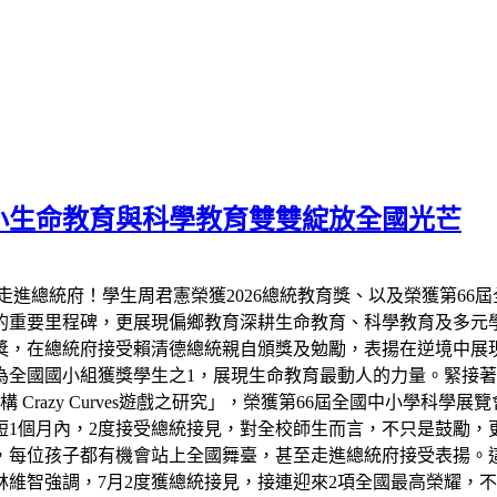
小生命教育與科學教育雙雙綻放全國光芒
走進總統府！學生周君憲榮獲2026總統教育獎、以及榮獲第66
的重要里程碑，更展現偏鄉教育深耕生命教育、科學教育及多元
教育獎，在總統府接受賴清德總統親自頒獎及勉勵，表揚在逆境中
全國國小組獲獎學生之1，展現生命教育最動人的力量。緊接著7
razy Curves遊戲之研究」，榮獲第66屆全國中小學科學
短1個月內，2度接受總統接見，對全校師生而言，不只是鼓勵，
，每位孩子都有機會站上全國舞臺，甚至走進總統府接受表揚。
維智強調，7月2度獲總統接見，接連迎來2項全國最高榮耀，