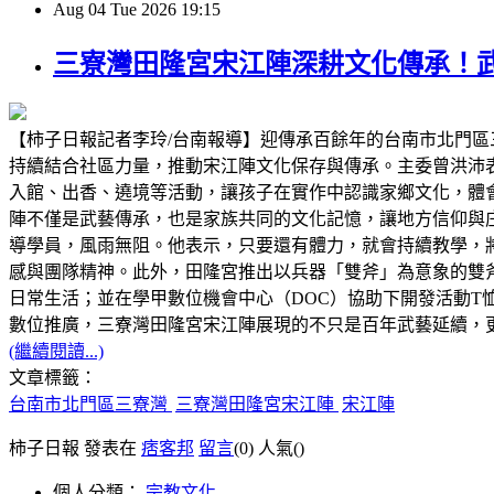
Aug
04
Tue
2026
19:15
三寮灣田隆宮宋江陣深耕文化傳承！
【柿子日報記者李玲/台南報導】迎傳承百餘年的台南市北門
持續結合社區力量，推動宋江陣文化保存與傳承。主委曾洪沛
入館、出香、遶境等活動，讓孩子在實作中認識家鄉文化，體
陣不僅是武藝傳承，也是家族共同的文化記憶，讓地方信仰與庄
導學員，風雨無阻。他表示，只要還有體力，就會持續教學，
感與團隊精神。此外，田隆宮推出以兵器「雙斧」為意象的雙
日常生活；並在學甲數位機會中心（DOC）協助下開發活動T
數位推廣，三寮灣田隆宮宋江陣展現的不只是百年武藝延續，
(繼續閱讀...)
文章標籤：
台南市北門區三寮灣
三寮灣田隆宮宋江陣
宋江陣
柿子日報 發表在
痞客邦
留言
(0)
人氣(
)
個人分類：
宗教文化