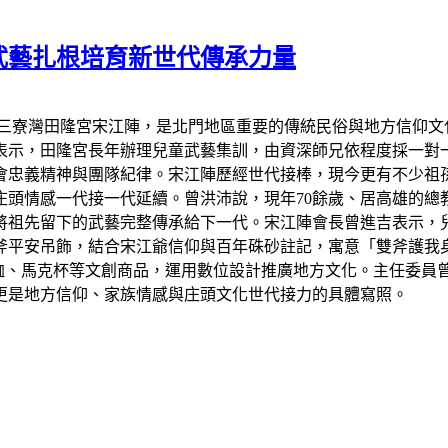
武藝扎根培育新世代傳承力量
區三寮灣田隆宮宋江陣，是北門地區重要的傳統民俗與地方信仰文
表示，田隆宮長年辦理兒童武藝集訓，由資深師兄依程度採一對
會忠義精神與團隊紀律。宋江陣歷經世代接棒，現今更有不少祖
頭情感一代接一代延續。曾洪沛說，現年70餘歲、居高雄的總
將祖先留下的武藝完整傳承給下一代。宋江陣會長曾進吉表示，
斧平安吊飾，結合宋江爺信仰與百年硃砂註記，寓意「雙斧護我
恤、馬克杯等文創商品，運用數位設計推廣地方文化。主任委員
更是地方信仰、家族情感與庄頭文化世代接力的具體寫照。