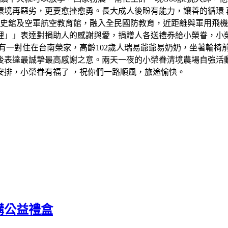
境再惡劣，更要愈挫愈勇。長大成人後盼有能力，讓善的循環 再反
軍史舘及空軍航空教育館，融入全民國防教育，近距離與軍用飛
裡」」表達對捐助人的感謝與愛，捐贈人各送禮券給小榮眷，小
有一對住在台南榮家，高齡102歲人瑞易爺爺易奶奶，坐著輪椅
後表達最誠摯最高感謝之意。兩天一夜的小榮眷清境農場自強活
安排，小榮眷有福了 ，祝你們一路順風，旅途愉快。
購公益禮盒