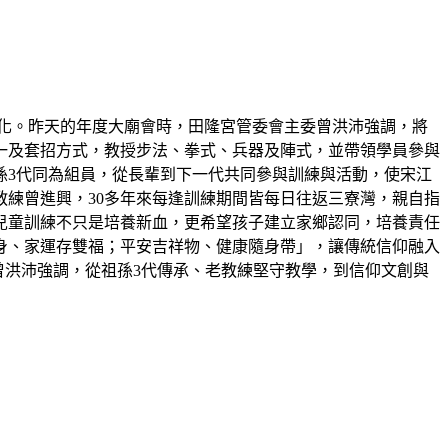
化。昨天的年度大廟會時，田隆宮管委會主委曾洪沛強調，將
一及套招方式，教授步法、拳式、兵器及陣式，並帶領學員參與
孫3代同為組員，從長輩到下一代共同參與訓練與活動，使宋江
教練曾進興，30多年來每逢訓練期間皆每日往返三寮灣，親自指
兒童訓練不只是培養新血，更希望孩子建立家鄉認同，培養責任
身、家運存雙福；平安吉祥物、健康隨身帶」，讓傳統信仰融入
曾洪沛強調，從祖孫3代傳承、老教練堅守教學，到信仰文創與