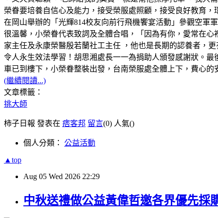
榮眷要培養自信心及能力，接受榮服處照顧，接受良好教育，環
在岡山舉辦的「光輝814校友向前行飛機饗宴活動」參觀空軍
很溫馨，小榮眷代表致詞及全體合唱，「因為有你，愛常在心
家主任及永康榮醫殷若蘭社工主任 ，他也是長期的認養者，更
令人永生效法學習！胡思湘處長一一為捐助人頒發感謝狀。最
車已到樓下，小榮眷整裝出發，台南榮服處全體上下，費心的
(繼續閱讀...)
文章標籤：
挑大師
柿子日報 發表在
痞客邦
留言
(0)
人氣(
)
個人分類：
公益活動
▲top
Aug
05
Wed
2026
22:29
中秋送禮做公益黃偉哲邀各界優先採