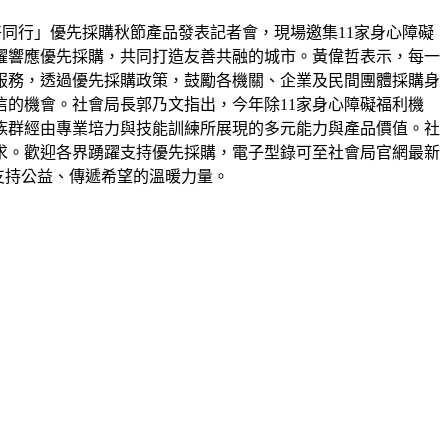
好同行」優先採購秋節產品發表記者會，現場邀集11家身心障礙
躍響應優先採購，共同打造友善共融的城市。黃偉哲表示，每一
服務，透過優先採購政策，鼓勵各機關、企業及民間團體採購身
的機會。社會局長郭乃文指出，今年除11家身心障礙福利機
族群經由專業培力與技能訓練所展現的多元能力與產品價值。社
求。歡迎各界踴躍支持優先採購，電子型錄可至社會局官網最新
為支持公益、傳遞希望的溫暖力量。