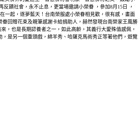
饋社會，永不止息，更當場邀請小榮眷 ，參加8月15日 ，
機在一起，逐夢藍天！台南榮服處小榮眷相見歡，很有感，畫面
榮眷回贈花束及親筆感謝卡給捐助人，赫然發現台南榮家王風勝
前來，也是長期認養者之一，如此高齡，其義行大愛殊值感佩，
動，是另一個重頭戲，綿羊秀、哈薩克馬術秀正等著他們，遊覽