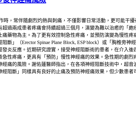
發作時，常伴隨劇烈灼熱與刺痛，不僅影響日常活動，更可能干擾
患者疼痛會持續超過三個月，演變為難以治癒的「皰疹後神經痛」（Pos
止痛藥物為主。為了更有效控制急性疼痛，並預防演變為慢性疼
 Spinae Plane Block, ESP block）或「胸椎旁神經阻斷
經發炎反應。近期研究證實，接受神經阻斷術的患者，在介入後
善急性疼痛，更具有「預防」慢性神經痛的效果。急性期的劇烈
神經痛的風險。謝佑蓮醫師指出，在各項神經阻斷技術中，超音
神經阻斷」同樣具有良好的止痛及預防神經痛效果，但少數患者