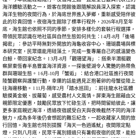
海洋體驗活動之一，遊客在閉館後跟隨解說員深入探索，認識
海洋生物的夜間行為，於海底世界進入夢鄉，重新感受陪伴彼
此的珍貴回憶。夜宿海生館除了標準行程外，2026年8月至年
底，海生館也依照不同的季節，安排多樣化的套裝行程選擇，
帶領民眾認識在地社區與自然生態如何共生：l 4月-8月「後場
揭密」：參訪平時無對外開放的海龜收容中心、珊瑚農場與標
本研究室，民眾還能用硅藻土，完成一隻專屬自己的感溫變色
白鯨，帶回家紀念。 l 3月-8月「觀珊望海」：搭乘半潛艇觀
察屏東恆春半島豐富海洋資源，一探後壁湖令人驚艷的熱帶魚
群與珊瑚生態。 l 6月-10月「蟹逅」：結合港口社區進行夜間
陸蟹觀察與護蟹行動，幸運的話能遇見正抱著卵的母蟹從陸上
往海邊移動。 l 11月-隔年2月「踏水巡田」：前往龍水社區體
驗摸黃金蜆、拔蘿蔔，感受農村人文風情。屏東海生館藉由父
親節限定優惠，鼓勵民眾放下忙碌生活，把時間留給彼此，讓
更多家庭親近海洋，透過夜宿感受白天與夜晚截然不同的海洋
魅力。成為多年後仍會想起的難忘紀念，一起收藏家人間的旅
行回憶。海生館也特別提醒「海天一色逍遙魷」夜間限定點
燈，只到八月底，民眾千萬別錯過只有暑假夜宿的民眾，能拍