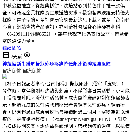
中秋公益禮盒，從經典糕餅、烘焙點心到特色伴手禮一應俱
全，可滿足企業採購及民眾送禮需求。歡迎各界踴躍支持優先
採購，電子型錄可至社會局官網最新消息下載，或至「台南好
心意」網站查詢產品資訊，亦可洽社會局身心障礙福利科
（06-2991111分機8652），讓中秋祝福化為支持公益、傳遞希
望的溫暖力量。
繼續閱讀
2天前
神經阻斷術緩解帶狀皰疹疼痛降低皰疹後神經痛風險
醫療保健
醫療保健
【柿子日報記者李玲/台南報導】帶狀皰疹（俗稱「皮蛇」）
發作時，常伴隨劇烈灼熱與刺痛，不僅影響日常活動，更可能
干擾夜間睡眠，降低生活品質。成大醫院麻醉部謝佑蓮醫師表
示，超過九成的急性帶狀皰疹患者會經歷急性疼痛，經治療
後，仍有超過兩成患者疼痛會持續超過三個月，演變為難以治
癒的「皰疹後神經痛」（Postherpetic Neuralgia, PHN），對身
心造成長期影響。謝佑蓮醫師說明，帶狀皰疹的治療，以抗病