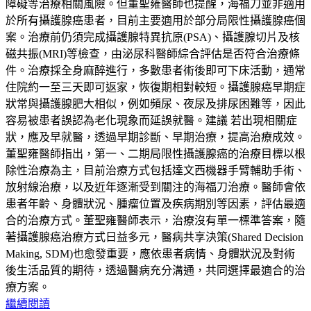
障礙等治療相關風險。但董聖雍醫師也提醒，海福刀並非適用
於所有攝護腺癌患者，目前主要適用於部分局限性攝護腺癌個
案。治療前仍須完成攝護腺特異抗原(PSA)、攝護腺切片及核
磁共振(MRI)等檢查，由泌尿科醫師綜合評估是否符合治療條
件。治療採全身麻醉進行，多數患者術後即可下床活動，通常
住院約一至三天即可返家，恢復期相對較短。攝護腺癌早期症
狀常與攝護腺肥大相似，例如頻尿、夜尿及排尿困難等，因此
容易被患者誤認為老化現象而延誤就醫。建議 若出現相關症
狀，應及早就醫，透過早期診斷、早期治療，提高治療成效。
董聖雍醫師指出，第一、二期局限性攝護腺癌的治療目標以根
除性治療為主，目前治療方式包括達文西機器手臂輔助手術、
放射線治療，以及近年逐漸受到關注的海福刀治療。醫師會依
患者年齡、身體狀況、腫瘤位置及疾病期別等因素，評估最適
合的治療方式。董聖雍醫師表示，治療沒有單一標準答案，隨
著攝護腺癌治療方式日益多元，醫病共享決策(Shared Decision
Making, SDM)也愈發重要，應依患者病情、身體狀況及對術
後生活品質的期待，透過醫病充分溝通，共同選擇最適合的治
療方案。
繼續閱讀