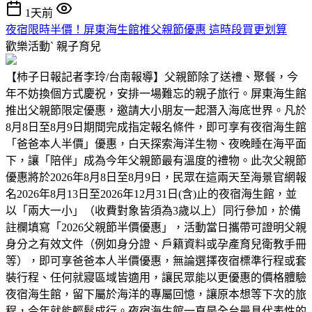
1天前
夜宿限時半價！屏東海生館推父親節優惠 這時段買更划算
歡樂活動ˋ
親子育兒
【柿子日報記者李玲/台南報導】父親節除了送禮、聚餐，今
年不妨換個方式慶祝，安排一場難忘的親子旅行。屏東海生館
推出父親節限定優惠，邀請大小朋友一起潛入海底世界。凡於
8月8日至8月9日期間完成指定報名條件，即可享有夜宿海生館
「爸爸本人半價」優惠，白天探索海洋生物、夜晚睡在海平面
下，讓「陪伴」成為今年父親節最有溫度的禮物。此次父親節
優惠將於2026年8月8日至8月9日，民眾在這兩天至海景官網報
名2026年8月13日至2026年12月31日(含)止的夜宿海生館，並
以「兩大一小」（收費對象皆須為3歲以上）同行參加，於備
註欄填寫「2026父親節半價優惠」，活動當日攜帶可證明父親
身分之有效文件（例如身分證、戶籍資料或孕產育兒衛教手冊
等），即可享爸爸本人半價優惠，無論選擇夜宿標準行程或套
裝行程、任何就寢區域皆適用，讓民眾能以更優惠的價格體驗
夜宿海生館，留下屬於海洋的專屬回憶，讓原本想等下次的旅
程，今年就能輕鬆成行。夜宿海生館一直是全台最具代表性的