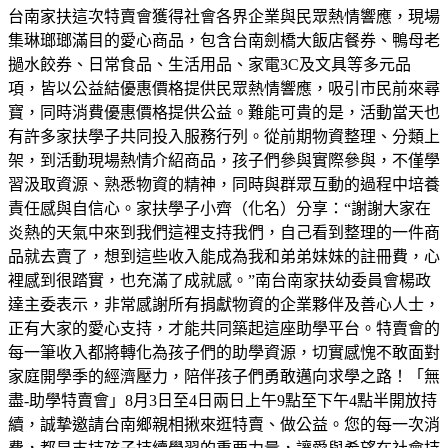
台南家扶這次特賣會獲得社會各界企業與民眾熱情響應，現場
集琳瑯瑯滿目的愛心商品，包含台南劍橋大飯店餐券、鴨母老
撾水餃券、日常食品、生活用品、家電3C及文具等多元品
項，皆以公益結優惠價格提供民眾熱情響應，吸引市民前來尋
寶，同時消費優惠價格提供公益。難能可貴的是，活動當天也
有許多家扶學子共同投入服務行列。從前期物資整理、分類上
架，到活動現場熱情介紹商品，孩子們參與實際參與，不僅學
習汲取資源、熟悉物資的精神，同時與群眾互動的過程中培養
責任感與自信心。家扶學子小齊（化名）分享：“謝謝大家在
炎熱的天氣中來到我們這裡支持我們，自己看到整理的一件商
品就去賣了，想到這些收入能成為我和弟弟妹妹的註冊費，心
裡感到很踏實，也充滿了成就感。”南台南家扶幼委員會楊政
達主委表示，非常感謝所有捐獻物資的企業夥伴及善心人士，
正有大家的愛心支持，才能共同築起這座助學平台。特賣會的
每一筆收入都將轉化為孩子們的助學資源，切實感愧不敢面對
家庭開學季的經濟壓力，陪伴孩子們勇敢邁向求學之路！「無
盡-助學特賣會」8月3日至4日兩日上午9點至下午4點半開放持
續，誠摯邀請台南鄉親相揪來逛特賣、做公益。您的每一次消