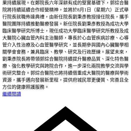
果持續展現。在鄭院長六年深耕有成的堅實基礎下，郭綜合醫
院將持續延續合作經營精神，並將於8月1日（星期六）正式舉
行院長就職佈達典禮，由新任院長劉秉彥教授接任院長，攜手
醫院團隊持續推動醫療發展。新任院長劉秉彥教授為成功大學
臨床醫學研究所博士，現任成功大學臨床醫學研究所教授及成
大醫院心臟血管內科主治醫師，專長於心血管疾病診療、心導
管介入性治療及心血管醫學研究，並長期參與國內心臟醫學相
關學會會務，兼具臨床、教學、研究及行政歷練。展望未來，
劉秉彥院長將帶領郭綜合醫院持續提升醫療品質、深化特色醫
療、強化教學研究與跨院合作，進一步深化兩院教學交流與學
術研究整合。郭綜合醫院也將持續借重成大醫院的醫療與學術
資源，攜手邁向發展新里程，提供府城民眾更優質、完善且全
方位的健康照護服務。
繼續閱讀