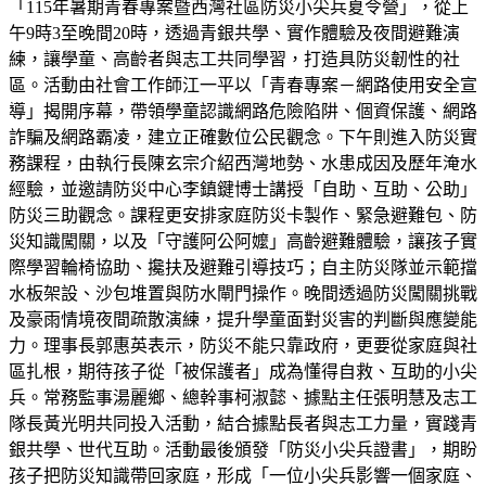
「115年暑期青春專案暨西灣社區防災小尖兵夏令營」，從上
午9時3至晚間20時，透過青銀共學、實作體驗及夜間避難演
練，讓學童、高齡者與志工共同學習，打造具防災韌性的社
區。活動由社會工作師江一平以「青春專案－網路使用安全宣
導」揭開序幕，帶領學童認識網路危險陷阱、個資保護、網路
詐騙及網路霸凌，建立正確數位公民觀念。下午則進入防災實
務課程，由執行長陳玄宗介紹西灣地勢、水患成因及歷年淹水
經驗，並邀請防災中心李鎮鍵博士講授「自助、互助、公助」
防災三助觀念。課程更安排家庭防災卡製作、緊急避難包、防
災知識闖關，以及「守護阿公阿嬤」高齡避難體驗，讓孩子實
際學習輪椅協助、攙扶及避難引導技巧；自主防災隊並示範擋
水板架設、沙包堆置與防水閘門操作。晚間透過防災闖關挑戰
及豪雨情境夜間疏散演練，提升學童面對災害的判斷與應變能
力。理事長郭惠英表示，防災不能只靠政府，更要從家庭與社
區扎根，期待孩子從「被保護者」成為懂得自救、互助的小尖
兵。常務監事湯麗鄉、總幹事柯淑懿、據點主任張明慧及志工
隊長黃光明共同投入活動，結合據點長者與志工力量，實踐青
銀共學、世代互助。活動最後頒發「防災小尖兵證書」，期盼
孩子把防災知識帶回家庭，形成「一位小尖兵影響一個家庭、