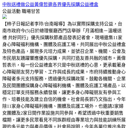
中秋送禮做公益黃偉哲邀各界優先採購公益禮盒
公益活動
職場甘苦
【柿子日報記者李玲/台南報導】為以實際採購支持公益，台
南市政府今(5)日於總理餐廳西門店舉辦「月滿相逢－溫暖送
禮 共好同行」優先採購秋節產品發表記者會，現場邀集11家
身心障礙福利機構、團體及庇護工場，共同展出中秋公益禮盒
及特色產品，展現多元培力成果，並號召企業、機關、公會及
市民朋友踴躍響應優先採購，共同打造友善共融的城市。黃偉
哲表示，每一份公益禮盒不只是中秋送禮的心意，更承載著身
心障礙朋友努力學習、工作與成長的成果。市府持續推動身心
障礙者多元支持服務，透過優先採購政策，鼓勵各機關、企業
及民間團體採購身心障礙福利機構、團體及庇護工場產品，以
穩定訂單支持服務永續發展，讓更多身心障礙朋友有參與工
作、培養技能及建立自信的機會。社會局長郭乃文指出，今年
除11家身心障礙福利機構、團體及庇護工場外，也邀請2家婦
女團體及2家日間作業設施共同參與，希望透過中秋重要銷售
檔期，讓更多民眾看見不同族群經由專業培力與技能訓練所展
現的多元能力與產品價值。社會局說明，今年各單位推出多款