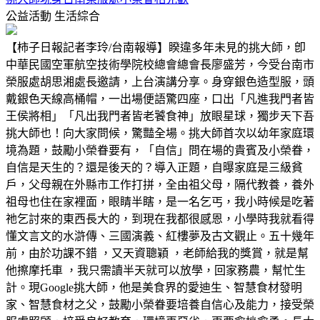
公益活動
生活綜合
【柿子日報記者李玲/台南報導】睽違多年未見的挑大師，卽
中華民國空軍航空技術學院校總會總會長廖盛芳，今受台南市
榮服處胡思湘處長邀請，上台演講分享。身穿銀色造型服，頭
戴銀色天線高桶帽，一出場便語驚四座，口出「凡進我門者皆
王侯將相」「凡出我門者皆老饕食神」放眼星球，獨步天下吾
挑大師也！向大家問候，驚豔全場。挑大師首次以幼年家庭環
境為題，鼓勵小榮眷要有，「自信」問在場的貴賓及小榮眷，
自信是天生的？還是後天的？導入正題，自曝家庭是三級貧
戶，父母親在外縣市工作打拼，全由祖父母，隔代教養，養外
祖母也住在家裡面，眼睛半瞎，是一名乞丐，我小時候是吃著
祂乞討來的東西長大的，到現在我都很感恩，小學時我就看得
懂文言文的水滸傳、三國演義、紅樓夢及古文觀止。五十幾年
前，由於功課不錯 ，又天資聰穎 ，老師給我的獎賞，就是幫
他擦摩托車 ，我只需讀半天就可以放學，回家務農，幫忙生
計。現Google挑大師，他是美食界的愛迪生、智慧食材發明
家、智慧食材之父，鼓勵小榮眷要培養自信心及能力，接受榮