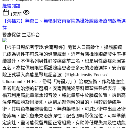
繼續閱讀
1天前
【海福刀】無傷口、無輻射安南醫院為攝護腺癌治療開啟新選
擇
醫療保健
生活綜合
【柿子日報記者李玲/台南報導】隨著人口高齡化，攝護腺癌
已成為男性不可忽視的健康威脅。近年台灣攝護腺癌發生率持
續攀升，不僅名列男性好發癌症前三名，也是男性癌症死因第
五名。為提供局限性攝護腺癌患者更多元的治療選擇，安南醫
院正式導入高能量聚焦超音波（High-Intensity Focused
Ultrasound，HIFU，俗稱「海福刀」）治療技術，作為適應症
患者無創治療的新選項。安南醫院泌尿科董聖雍醫師表示，海
福刀利用高能量聚焦超音波，將能量集中於腫瘤位置，透過高
溫使癌細胞凝固壞死，達到局部消融的目的。相較於傳統手
術，其特色為無體表傷口、無游離輻射，可減少術中出血及術
後疼痛，並保留未來治療彈性；配合即時影像定位，可精準鎖
定病灶，盡可能保留周圍正常組織，有助降低尿失禁及性功能