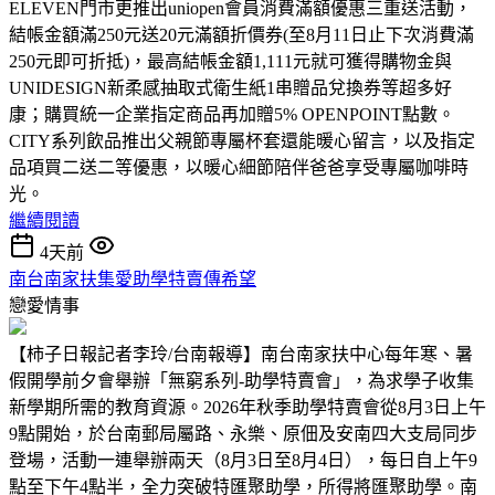
ELEVEN門市更推出uniopen會員消費滿額優惠三重送活動，
結帳金額滿250元送20元滿額折價券(至8月11日止下次消費滿
250元即可折抵)，最高結帳金額1,111元就可獲得購物金與
UNIDESIGN新柔感抽取式衛生紙1串贈品兌換券等超多好
康；購買統一企業指定商品再加贈5% OPENPOINT點數。
CITY系列飲品推出父親節專屬杯套還能暖心留言，以及指定
品項買二送二等優惠，以暖心細節陪伴爸爸享受專屬咖啡時
光。
繼續閱讀
4天前
南台南家扶集愛助學特賣傳希望
戀愛情事
【柿子日報記者李玲/台南報導】南台南家扶中心每年寒、暑
假開學前夕會舉辦「無窮系列-助學特賣會」，為求學子收集
新學期所需的教育資源。2026年秋季助學特賣會從8月3日上午
9點開始，於台南郵局屬路、永樂、原佃及安南四大支局同步
登場，活動一連舉辦兩天（8月3日至8月4日），每日自上午9
點至下午4點半，全力突破特匯聚助學，所得將匯聚助學。南