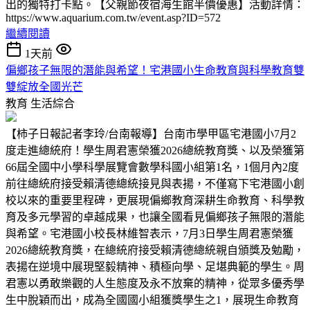
出的獨特打卡點。【父親節夜宿海生館半價優惠】活動詳情：
https://www.aquarium.com.tw/event.asp?ID=572
繼續閱讀
1天前
偏鄉孩子無限的潛能與希望！宅港國小生命教育與科學教育雙
雙綻放全國光芒
教育
生活綜合
【柿子日報記者李玲/台南報導】台南市學甲區宅港國小7月2
度走進總統府！學生周君憲榮獲2026總統教育獎、以及榮獲第
66屆全國中小學科學展覽會數學科國小組第1名，1個月內2度
前往總統府接受賴清德總統接見與表揚，不僅寫下宅港國小創
校以來的重要里程碑，更展現偏鄉教育深耕生命教育、科學教
育及多元學習的卓越成果，也讓全國看見偏鄉孩子無限的潛能
與希望。宅港國小校長林維智表示，7月3日學生周君憲榮獲
2026總統教育獎，在總統府接受賴清德總統親自頒獎及勉勵，
表揚在逆境中展現堅毅精神、積極向學、足堪典範的學生。周
君憲以勇敢樂觀的人生態度及永不放棄的精神，從眾多優秀學
生中脫穎而出，成為全國國小組獲獎學生之1，展現生命教育