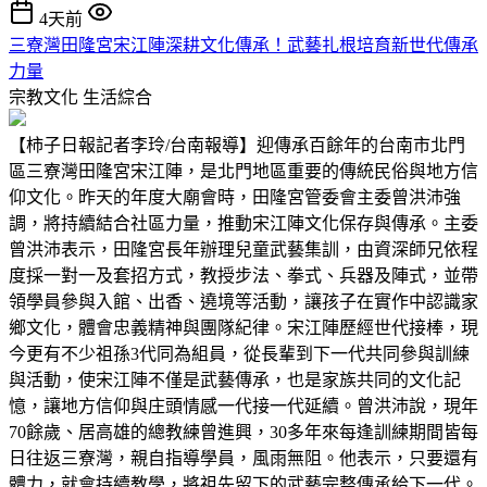
4天前
三寮灣田隆宮宋江陣深耕文化傳承！武藝扎根培育新世代傳承
力量
宗教文化
生活綜合
【柿子日報記者李玲/台南報導】迎傳承百餘年的台南市北門
區三寮灣田隆宮宋江陣，是北門地區重要的傳統民俗與地方信
仰文化。昨天的年度大廟會時，田隆宮管委會主委曾洪沛強
調，將持續結合社區力量，推動宋江陣文化保存與傳承。主委
曾洪沛表示，田隆宮長年辦理兒童武藝集訓，由資深師兄依程
度採一對一及套招方式，教授步法、拳式、兵器及陣式，並帶
領學員參與入館、出香、遶境等活動，讓孩子在實作中認識家
鄉文化，體會忠義精神與團隊紀律。宋江陣歷經世代接棒，現
今更有不少祖孫3代同為組員，從長輩到下一代共同參與訓練
與活動，使宋江陣不僅是武藝傳承，也是家族共同的文化記
憶，讓地方信仰與庄頭情感一代接一代延續。曾洪沛說，現年
70餘歲、居高雄的總教練曾進興，30多年來每逢訓練期間皆每
日往返三寮灣，親自指導學員，風雨無阻。他表示，只要還有
體力，就會持續教學，將祖先留下的武藝完整傳承給下一代。