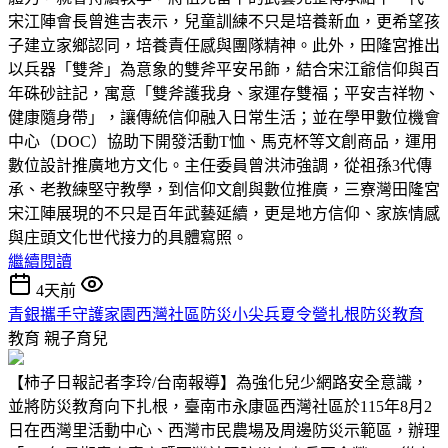
宋江陣會長曾進吉表示，兒童訓練不只是培養新血，更希望孩
子建立家鄉認同，培養責任感與團隊精神。此外，田隆宮推出
以兵器「雙斧」為意象的雙斧平安吊飾，結合宋江爺信仰與百
年硃砂註記，寓意「雙斧護我身、家運存雙福；平安吉祥物、
健康隨身帶」，讓傳統信仰融入日常生活；並在學甲數位機會
中心（DOC）協助下開發活動T恤、馬克杯等文創商品，運用
數位設計推廣地方文化。主任委員曾洪沛強調，從祖孫3代傳
承、老教練堅守教學，到信仰文創與數位推廣，三寮灣田隆宮
宋江陣展現的不只是百年武藝延續，更是地方信仰、家族情感
與庄頭文化世代接力的具體寫照。
繼續閱讀
4天前
青銀攜手守護家園西灣社區防災小尖兵夏令營扎根防災教育
教育
親子育兒
【柿子日報記者李玲/台南報導】為強化兒少網路安全意識，
並將防災教育向下扎根，臺南市永康區西灣社區於115年8月2
日在西灣里活動中心、西灣市民農場及周邊防災示範區，辦理