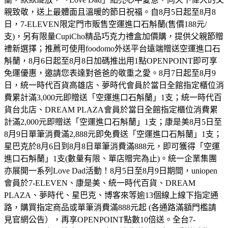
親致敬，送上最體面且溫暖的節日祝福。自8月5日起至8月8
日，7-ELEVEN限定門市販售空運進口石斛蘭(售價188元/
支)，另有限量CupiCho精品巧克力禮盒加價購，提供父親節贈
禮新選擇；推薦可使用foodomo外送平台遠端贈送空運進口石
斛蘭，8月6日起至8月8日加碼推出用1點OPENPOINT即可享
免運優惠，邀請您表達對爸爸的敬重之愛。8月7日起至8月9
日，統一時代百貨高雄店、夢時代會員於當日全館指定櫃位消
費累計滿3,000元即贈送「空運進口石斛蘭」1支；統一時代百
貨台北店、DREAM PLAZA會員於當日全館指定櫃位消費累
計滿2,000元即贈送「空運進口石斛蘭」1支；康是美8月5日至
8月9日單筆消費滿2,888元即免費送「空運進口石斛蘭」1支；
星巴克於8月6日到8月8日單筆消費滿888元，即可獲得「空運
進口石斛蘭」1支(數量有限、單店贈完為止)。統一企業集團
亦展開一系列Love Dad活動！8月5日至8月9日期間，uniopen
會員於7-ELEVEN、康是美、統一時代百貨、DREAM
PLAZA、夢時代、星巴克、博客來等逾13個線上線下指定通
路，購買指定商品或單筆消費滿888元起 (各通路滿額門檻請
見官網公告），再享OPENPOINT點數10倍送。全台7-