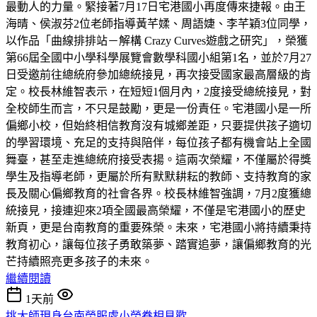
最動人的力量。緊接著7月17日宅港國小再度傳來捷報。由王
海晴、侯淑芬2位老師指導黃芊媃、周語婕、李芊穎3位同學，
以作品「曲線排排站－解構 Crazy Curves遊戲之研究」，榮獲
第66屆全國中小學科學展覽會數學科國小組第1名，並於7月27
日受邀前往總統府參加總統接見，再次接受國家最高層級的肯
定。校長林維智表示，在短短1個月內，2度接受總統接見，對
全校師生而言，不只是鼓勵，更是一份責任。宅港國小是一所
偏鄉小校，但始終相信教育沒有城鄉差距，只要提供孩子適切
的學習環境、充足的支持與陪伴，每位孩子都有機會站上全國
舞臺，甚至走進總統府接受表揚。這兩次榮耀，不僅屬於得獎
學生及指導老師，更屬於所有默默耕耘的教師、支持教育的家
長及關心偏鄉教育的社會各界。校長林維智強調，7月2度獲總
統接見，接連迎來2項全國最高榮耀，不僅是宅港國小的歷史
新頁，更是台南教育的重要殊榮。未來，宅港國小將持續秉持
教育初心，讓每位孩子勇敢築夢、踏實追夢，讓偏鄉教育的光
芒持續照亮更多孩子的未來。
繼續閱讀
1天前
挑大師現身台南榮服處小榮眷相見歡