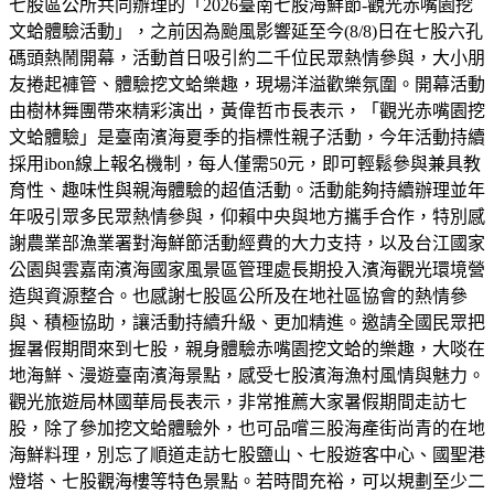
七股區公所共同辦理的「2026臺南七股海鮮節-觀光赤嘴園挖
文蛤體驗活動」，之前因為颱風影響延至今(8/8)日在七股六孔
碼頭熱鬧開幕，活動首日吸引約二千位民眾熱情參與，大小朋
友捲起褲管、體驗挖文蛤樂趣，現場洋溢歡樂氛圍。開幕活動
由樹林舞團帶來精彩演出，黃偉哲市長表示，「觀光赤嘴園挖
文蛤體驗」是臺南濱海夏季的指標性親子活動，今年活動持續
採用ibon線上報名機制，每人僅需50元，即可輕鬆參與兼具教
育性、趣味性與親海體驗的超值活動。活動能夠持續辦理並年
年吸引眾多民眾熱情參與，仰賴中央與地方攜手合作，特別感
謝農業部漁業署對海鮮節活動經費的大力支持，以及台江國家
公園與雲嘉南濱海國家風景區管理處長期投入濱海觀光環境營
造與資源整合。也感謝七股區公所及在地社區協會的熱情參
與、積極協助，讓活動持續升級、更加精進。邀請全國民眾把
握暑假期間來到七股，親身體驗赤嘴園挖文蛤的樂趣，大啖在
地海鮮、漫遊臺南濱海景點，感受七股濱海漁村風情與魅力。
觀光旅遊局林國華局長表示，非常推薦大家暑假期間走訪七
股，除了參加挖文蛤體驗外，也可品嚐三股海產街尚青的在地
海鮮料理，別忘了順道走訪七股鹽山、七股遊客中心、國聖港
燈塔、七股觀海樓等特色景點。若時間充裕，可以規劃至少二