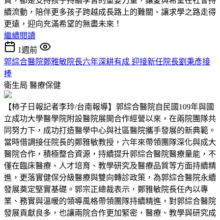
費，都是支持孩子持續學習的重要力量，讓愛與希望在社會持
續流動，陪伴更多孩子跨越成長路上的難關、讓求學之路走得
更遠，迎向充滿希望的無盡未來！
繼續閱讀
1週前
郭綜合醫院鄭雅敏院長六年深耕有成 迎接新任院長劉秉彥接
棒
衛生局
醫療保健
【柿子日報記者李玲/台南報導】郭綜合醫院自民國109年與國
立成功大學醫學院附設醫院展開合作經營以來，在兩院團隊共
同努力下，成功打造醫學中心與社區醫院攜手發展的新典範。
當時借調接任院長的鄭雅敏教授，六年來帶領團隊深化與成大
醫院合作，積極整合資源，持續提升郭綜合醫院醫療量能，不
僅在臨床醫療、人才培育、教學研究及醫療品質等方面持續精
進，更落實健保分級醫療與雙向轉診政策，為郭綜合醫院永續
發展奠定堅實基礎。郭宗正總裁表示，鄭雅敏院長任內以專
業、務實與溫暖的領導風格帶領團隊持續精進，對郭綜合醫院
發展貢獻良多，也讓兩院合作更加緊密，醫療、教學與研究成