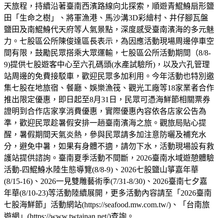
天旅程，持續沿著臺南西濱路線向北探索，順遊青鯤鯓扇形鹽
田「生命之樹」、將軍漁港、馬沙溝3D彩繪村、井仔腳瓦盤
鹽田及南鯤鯓代天府等人氣景點，深度感受臺南濱海的多元魅
力。七股區公所陳俊達區長表示，為因應活動現場周邊停車空
間有限，鼓勵民眾搭乘大眾運輸，七股區公所活動期間（8/8-
9)提供七股遊客中心至六孔碼頭(水產試驗所)，以及六孔管理
站周邊的免費接駁車，歡迎民眾多加利用。今年活動也特別邀
集七股在地旅宿、餐廳、娛樂漁筏、觀光工廠等18家業者合作
推出限定優惠，即日起至8月31日，民眾可憑海鮮節相關票券
證明到合作店家享消費優惠，實際優惠內容依各店家公告為
準，歡迎民眾趁暑假安排一趟臺南濱海之旅。觀旅局貼心提
醒，暑假期間天氣炎熱，參與民眾請多加注意防曬及補充水
分，避免中暑，如果有身體不適，請勿下水，活動現場設有救
護站提供諮詢。臺南夏季活動不間斷，2026臺南水域遊憩體驗
活動-四鯤鯓水陸生態導覽(8/8-9)、2026七股鹽山箏嘉年華
(8/15-16)、2026一見雙雕藝術季(7/31-8/30)、2026臺南七夕嘉
年華(8/10-23)等活動陸續展開，更多活動內容請至「2026臺南
七股海鮮節」活動網站(https://seafood.mw.com.tw/)、「台南旅
遊網」(https://www.twtainan.net/)查詢。