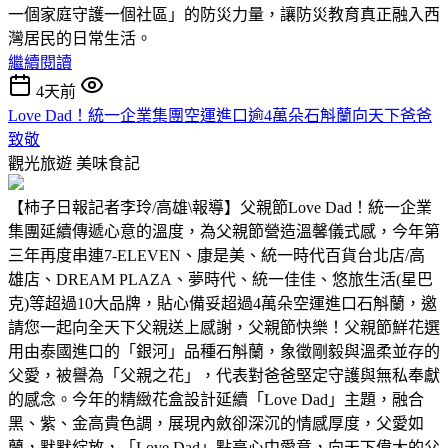
一個家庭守護一個社區」的防災力量，讓防災教育真正融入西
灣居民的日常生活。
繼續閱讀
4天前
Love Dad！統一企業集團空運進口逾4萬朵石斛蘭向天下爸爸
致敬
觀光旅遊
美味食記
【柿子日報記者李玲/高雄\報導】父親節Love Dad！統一企業
集團延續傳遞心意的溫度，為父親節營造溫馨儀式感，今年第
三年再度串連7-ELEVEN、康是美、統一時代百貨台北店/高
雄店、DREAM PLAZA、夢時代、統一佳佳、悠旅生活(星巴
克)等超過10大品牌，貼心備妥超過4萬朵空運進口石斛蘭，邀
請您一起向全天下父親送上感謝，父親節快樂！父親節鮮花選
用由泰國進口的「銀河」品種石斛蘭，象徵剛毅與溫柔並存的
父愛，被譽為「父親之花」，代表對爸爸堅定守護與無私奉獻
的感念。今年的精緻花盒設計延續「Love Dad」主題，融合
黑、紫、金高貴色調，展現內斂卻深沉的情感厚度，父愛如
蘭，默默綻放，「Love Dad」點亮心中愛意，向天下偉大的父