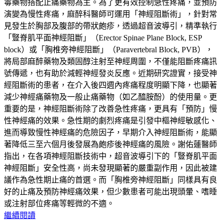
毒藥物搭配止痛藥物為主。為了更有效控制急性疼痛，並預防
演變為慢性疼痛，麻醉科醫師可運用「神經阻斷術」，針對常
見發生於胸部及腹部的帶狀皰疹，透過超音波導引，精準執行
「豎脊肌平面神經阻斷」（Erector Spinae Plane Block, ESP
block）或「胸椎旁神經阻斷」（Paravertebral Block, PVB），
將局部麻醉藥物及類固醇注射至神經周圍，不僅能阻斷疼痛訊
號傳遞，也有助於減輕神經發炎反應。近期研究證實，接受神
經阻斷術的患者，在介入後四週內疼痛程度明顯下降，也顯著
減少神經痛藥物及一般止痛藥物（如乙醯胺酚）的使用量。更
重要的是，神經阻斷術除了改善急性疼痛，更具有「預防」慢
性神經痛的效果。急性期的劇烈疼痛是引發中樞神經敏感化、
進而導致慢性神經痛的危險因子，早期介入神經阻斷術，能顯
著降低三至六個月後發展為皰疹後神經痛的風險。謝佑蓮醫師
指出，在各項神經阻斷技術中，超音波導引下的「豎脊肌平面
神經阻斷」安全性高，尚未發現顯著的嚴重副作用，因此被建
議作為急性期止痛的首選。而「胸椎旁神經阻斷」同樣具有良
好的止痛及預防神經痛效果，但少數患者可能出現頭暈、嗜睡
或注射部位疼痛等輕微的不適。
繼續閱讀