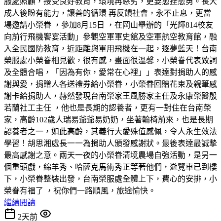
服處照顧，接受良好教育，環境再惡劣，更要愈挫愈勇。長大
成人後盼有能力，讓善的循環 再反饋社會，永不止息，更當
場邀請小榮眷 ，參加8月15日 ，在岡山舉辦的「光輝814校友
向前行飛機饗宴活動」參觀空軍軍史舘及空軍航空教育館，融
入全民國防教育，近距離與軍用飛機在一起，逐夢藍天！台南
榮服處小榮眷相見歡，很有感，畫面很溫馨，小榮眷代表致詞
及全體合唱，「因為有你，愛常在心裡」」表達對捐助人的感
謝與愛，捐贈人各送禮券給小榮眷，小榮眷回贈花束及親筆感
謝卡給捐助人，赫然發現台南榮家王風勝家主任及永康榮醫殷
若蘭社工主任 ，他也是長期的認養者，更有一對住在台南榮
家，高齡102歲人瑞易爺爺易奶奶，坐著輪椅前來，也是長期
認養者之一，如此高齡，其義行大愛殊值感佩，令人永生效法
學習！胡思湘處長一一為捐助人頒發感謝狀。最後表達最誠摯
最高感謝之意。兩天一夜的小榮眷清境農場自強活動，是另一
個重頭戲，綿羊秀、哈薩克馬術秀正等著他們，遊覽車已到樓
下，小榮眷整裝出發，台南榮服處全體上下，費心的安排，小
榮眷有福了 ，祝你們一路順風，旅途愉快。
繼續閱讀
2天前