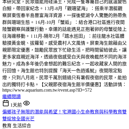
本研究室，民眾還能用硅藻土，完成一隻專屬自己的感溫變色
白鯨，帶回家紀念。 l 3月-8月「觀珊望海」：搭乘半潛艇觀
察屏東恆春半島豐富海洋資源，一探後壁湖令人驚艷的熱帶魚
群與珊瑚生態。 l 6月-10月「蟹逅」：結合港口社區進行夜間
陸蟹觀察與護蟹行動，幸運的話能遇見正抱著卵的母蟹從陸上
往海邊移動。 l 11月-隔年2月「踏水巡田」：前往龍水社區體
驗摸黃金蜆、拔蘿蔔，感受農村人文風情。屏東海生館藉由父
親節限定優惠，鼓勵民眾放下忙碌生活，把時間留給彼此，讓
更多家庭親近海洋，透過夜宿感受白天與夜晚截然不同的海洋
魅力。成為多年後仍會想起的難忘紀念，一起收藏家人間的旅
行回憶。海生館也特別提醒「海天一色逍遙魷」夜間限定點
燈，只到八月底，民眾千萬別錯過只有暑假夜宿的民眾，能拍
出的獨特打卡點。【父親節夜宿海生館半價優惠】活動詳情：
https://www.aquarium.com.tw/event.asp?ID=572
繼續閱讀
1天前
偏鄉孩子無限的潛能與希望！宅港國小生命教育與科學教育雙
雙綻放全國光芒
教育
生活綜合