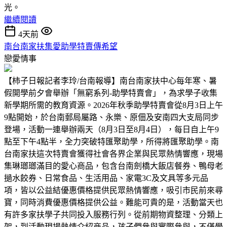
光。
繼續閱讀
4天前
南台南家扶集愛助學特賣傳希望
戀愛情事
【柿子日報記者李玲/台南報導】南台南家扶中心每年寒、暑
假開學前夕會舉辦「無窮系列-助學特賣會」，為求學子收集
新學期所需的教育資源。2026年秋季助學特賣會從8月3日上午
9點開始，於台南郵局屬路、永樂、原佃及安南四大支局同步
登場，活動一連舉辦兩天（8月3日至8月4日），每日自上午9
點至下午4點半，全力突破特匯聚助學，所得將匯聚助學。南
台南家扶這次特賣會獲得社會各界企業與民眾熱情響應，現場
集琳瑯瑯滿目的愛心商品，包含台南劍橋大飯店餐券、鴨母老
撾水餃券、日常食品、生活用品、家電3C及文具等多元品
項，皆以公益結優惠價格提供民眾熱情響應，吸引市民前來尋
寶，同時消費優惠價格提供公益。難能可貴的是，活動當天也
有許多家扶學子共同投入服務行列。從前期物資整理、分類上
架，到活動現場熱情介紹商品，孩子們參與實際參與，不僅學