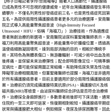
【柿子日報記者李玲/台南報導】隨著人口高齡化，攝護腺癌
已成為男性不可忽視的健康威脅。近年台灣攝護腺癌發生率持
續攀升，不僅名列男性好發癌症前三名，也是男性癌症死因第
五名。為提供局限性攝護腺癌患者更多元的治療選擇，安南醫
院正式導入高能量聚焦超音波（High-Intensity Focused
Ultrasound，HIFU，俗稱「海福刀」）治療技術，作為適應症
患者無創治療的新選項。安南醫院泌尿科董聖雍醫師表示，海
福刀利用高能量聚焦超音波，將能量集中於腫瘤位置，透過高
溫使癌細胞凝固壞死，達到局部消融的目的。相較於傳統手
術，其特色為無體表傷口、無游離輻射，可減少術中出血及術
後疼痛，並保留未來治療彈性；配合即時影像定位，可精準鎖
定病灶，盡可能保留周圍正常組織，有助降低尿失禁及性功能
障礙等治療相關風險。但董聖雍醫師也提醒，海福刀並非適用
於所有攝護腺癌患者，目前主要適用於部分局限性攝護腺癌個
案。治療前仍須完成攝護腺特異抗原(PSA)、攝護腺切片及核
磁共振(MRI)等檢查，由泌尿科醫師綜合評估是否符合治療條
件。治療採全身麻醉進行，多數患者術後即可下床活動，通常
住院約一至三天即可返家，恢復期相對較短。攝護腺癌早期症
狀常與攝護腺肥大相似，例如頻尿、夜尿及排尿困難等，因此