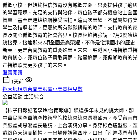
偏鄉小校，但始終相信教育沒有城鄉差距，只要提供孩子適切
的學習環境、充足的支持與陪伴，每位孩子都有機會站上全國
舞臺，甚至走進總統府接受表揚。這兩次榮耀，不僅屬於得獎
學生及指導老師，更屬於所有默默耕耘的教師、支持教育的家
長及關心偏鄉教育的社會各界。校長林維智強調，7月2度獲總
統接見，接連迎來2項全國最高榮耀，不僅是宅港國小的歷史
新頁，更是台南教育的重要殊榮。未來，宅港國小將持續秉持
教育初心，讓每位孩子勇敢築夢、踏實追夢，讓偏鄉教育的光
芒持續照亮更多孩子的未來。
繼續閱讀
1天前
挑大師現身台南榮服處小榮眷相見歡
公益活動
生活綜合
【柿子日報記者李玲/台南報導】睽違多年未見的挑大師，卽
中華民國空軍航空技術學院校總會總會長廖盛芳，今受台南市
榮服處胡思湘處長邀請，上台演講分享。身穿銀色造型服，頭
戴銀色天線高桶帽，一出場便語驚四座，口出「凡進我門者皆