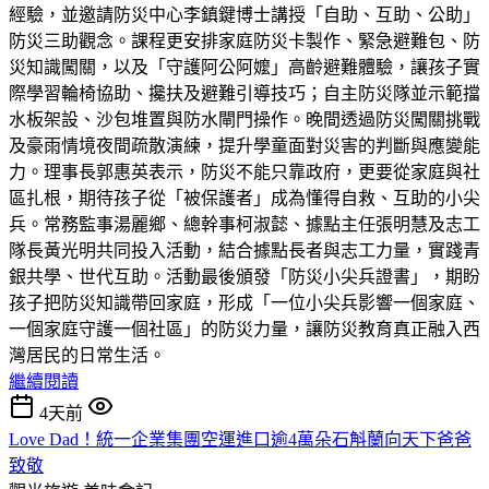
經驗，並邀請防災中心李鎮鍵博士講授「自助、互助、公助」
防災三助觀念。課程更安排家庭防災卡製作、緊急避難包、防
災知識闖關，以及「守護阿公阿嬤」高齡避難體驗，讓孩子實
際學習輪椅協助、攙扶及避難引導技巧；自主防災隊並示範擋
水板架設、沙包堆置與防水閘門操作。晚間透過防災闖關挑戰
及豪雨情境夜間疏散演練，提升學童面對災害的判斷與應變能
力。理事長郭惠英表示，防災不能只靠政府，更要從家庭與社
區扎根，期待孩子從「被保護者」成為懂得自救、互助的小尖
兵。常務監事湯麗鄉、總幹事柯淑懿、據點主任張明慧及志工
隊長黃光明共同投入活動，結合據點長者與志工力量，實踐青
銀共學、世代互助。活動最後頒發「防災小尖兵證書」，期盼
孩子把防災知識帶回家庭，形成「一位小尖兵影響一個家庭、
一個家庭守護一個社區」的防災力量，讓防災教育真正融入西
灣居民的日常生活。
繼續閱讀
4天前
Love Dad！統一企業集團空運進口逾4萬朵石斛蘭向天下爸爸
致敬