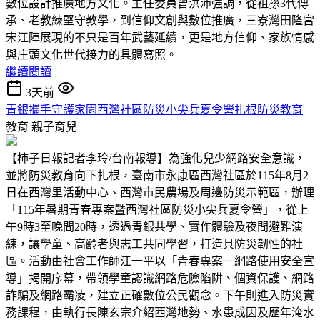
數位設計推廣地方文化。主任委員曾洪沛強調，從祖孫3代傳
承、老教練堅守教學，到信仰文創與數位推廣，三寮灣田隆宮
宋江陣展現的不只是百年武藝延續，更是地方信仰、家族情感
與庄頭文化世代接力的具體寫照。
繼續閱讀
3天前
青銀攜手守護家園西灣社區防災小尖兵夏令營扎根防災教育
教育
親子育兒
【柿子日報記者李玲/台南報導】為強化兒少網路安全意識，
並將防災教育向下扎根，臺南市永康區西灣社區於115年8月2
日在西灣里活動中心、西灣市民農場及周邊防災示範區，辦理
「115年暑期青春專案暨西灣社區防災小尖兵夏令營」，從上
午9時3至晚間20時，透過青銀共學、實作體驗及夜間避難演
練，讓學童、高齡者與志工共同學習，打造具防災韌性的社
區。活動由社會工作師江一平以「青春專案－網路使用安全宣
導」揭開序幕，帶領學童認識網路危險陷阱、個資保護、網路
詐騙及網路霸凌，建立正確數位公民觀念。下午則進入防災實
務課程，由執行長陳玄宗介紹西灣地勢、水患成因及歷年淹水