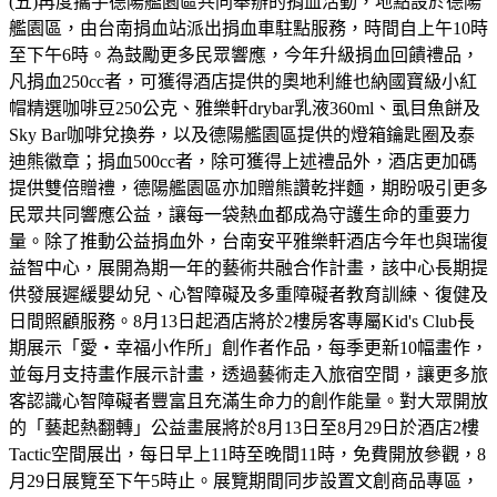
(五)再度攜手德陽艦園區共同舉辦的捐血活動，地點設於德陽
艦園區，由台南捐血站派出捐血車駐點服務，時間自上午10時
至下午6時。為鼓勵更多民眾響應，今年升級捐血回饋禮品，
凡捐血250cc者，可獲得酒店提供的奧地利維也納國寶級小紅
帽精選咖啡豆250公克、雅樂軒drybar乳液360ml、虱目魚餅及
Sky Bar咖啡兌換券，以及德陽艦園區提供的燈箱鑰匙圈及泰
迪熊徽章；捐血500cc者，除可獲得上述禮品外，酒店更加碼
提供雙倍贈禮，德陽艦園區亦加贈熊讚乾拌麵，期盼吸引更多
民眾共同響應公益，讓每一袋熱血都成為守護生命的重要力
量。除了推動公益捐血外，台南安平雅樂軒酒店今年也與瑞復
益智中心，展開為期一年的藝術共融合作計畫，該中心長期提
供發展遲緩嬰幼兒、心智障礙及多重障礙者教育訓練、復健及
日間照顧服務。8月13日起酒店將於2樓房客專屬Kid's Club長
期展示「愛・幸福小作所」創作者作品，每季更新10幅畫作，
並每月支持畫作展示計畫，透過藝術走入旅宿空間，讓更多旅
客認識心智障礙者豐富且充滿生命力的創作能量。對大眾開放
的「藝起熱翻轉」公益畫展將於8月13日至8月29日於酒店2樓
Tactic空間展出，每日早上11時至晚間11時，免費開放參觀，8
月29日展覽至下午5時止。展覽期間同步設置文創商品專區，