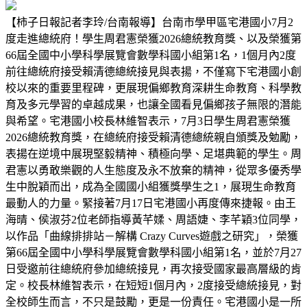
【柿子日報記者李玲/台南報導】台南市學甲區宅港國小7月2
度走進總統府！學生周君憲榮獲2026總統教育獎、以及榮獲第
66屆全國中小學科學展覽會數學科國小組第1名，1個月內2度
前往總統府接受賴清德總統接見與表揚，不僅寫下宅港國小創
校以來的重要里程碑，更展現偏鄉教育深耕生命教育、科學教
育及多元學習的卓越成果，也讓全國看見偏鄉孩子無限的潛能
與希望。宅港國小校長林維智表示，7月3日學生周君憲榮獲
2026總統教育獎，在總統府接受賴清德總統親自頒獎及勉勵，
表揚在逆境中展現堅毅精神、積極向學、足堪典範的學生。周
君憲以勇敢樂觀的人生態度及永不放棄的精神，從眾多優秀學
生中脫穎而出，成為全國國小組獲獎學生之1，展現生命教育
最動人的力量。緊接著7月17日宅港國小再度傳來捷報。由王
海晴、侯淑芬2位老師指導黃芊媃、周語婕、李芊穎3位同學，
以作品「曲線排排站－解構 Crazy Curves遊戲之研究」，榮獲
第66屆全國中小學科學展覽會數學科國小組第1名，並於7月27
日受邀前往總統府參加總統接見，再次接受國家最高層級的肯
定。校長林維智表示，在短短1個月內，2度接受總統接見，對
全校師生而言，不只是鼓勵，更是一份責任。宅港國小是一所