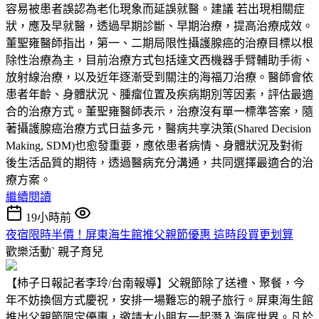
容易被患者誤認為老化現象而延誤就醫。建議 若出現相關症
狀，應及早就醫，透過早期診斷、早期治療，提高治療成效。
董聖雍醫師指出，第一、二期局限性攝護腺癌的治療目標以根
除性治療為主，目前治療方式包括達文西機器手臂輔助手術、
放射線治療，以及近年逐漸受到關注的海福刀治療。醫師會依
患者年齡、身體狀況、腫瘤位置及疾病期別等因素，評估最適
合的治療方式。董聖雍醫師表示，治療沒有單一標準答案，隨
著攝護腺癌治療方式日益多元，醫病共享決策(Shared Decision
Making, SDM)也愈發重要，應依患者病情、身體狀況及對術
後生活品質的期待，透過醫病充分溝通，共同選擇最適合的治
療方案。
繼續閱讀
19小時前
夜宿限時半價！屏東海生館推父親節優惠 這時段買更划算
歡樂活動ˋ
親子育兒
【柿子日報記者李玲/台南報導】父親節除了送禮、聚餐，今
年不妨換個方式慶祝，安排一場難忘的親子旅行。屏東海生館
推出父親節限定優惠，邀請大小朋友一起潛入海底世界。凡於