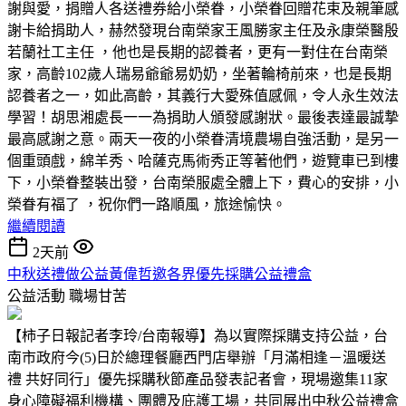
謝與愛，捐贈人各送禮券給小榮眷，小榮眷回贈花束及親筆感
謝卡給捐助人，赫然發現台南榮家王風勝家主任及永康榮醫殷
若蘭社工主任 ，他也是長期的認養者，更有一對住在台南榮
家，高齡102歲人瑞易爺爺易奶奶，坐著輪椅前來，也是長期
認養者之一，如此高齡，其義行大愛殊值感佩，令人永生效法
學習！胡思湘處長一一為捐助人頒發感謝狀。最後表達最誠摯
最高感謝之意。兩天一夜的小榮眷清境農場自強活動，是另一
個重頭戲，綿羊秀、哈薩克馬術秀正等著他們，遊覽車已到樓
下，小榮眷整裝出發，台南榮服處全體上下，費心的安排，小
榮眷有福了 ，祝你們一路順風，旅途愉快。
繼續閱讀
2天前
中秋送禮做公益黃偉哲邀各界優先採購公益禮盒
公益活動
職場甘苦
【柿子日報記者李玲/台南報導】為以實際採購支持公益，台
南市政府今(5)日於總理餐廳西門店舉辦「月滿相逢－溫暖送
禮 共好同行」優先採購秋節產品發表記者會，現場邀集11家
身心障礙福利機構、團體及庇護工場，共同展出中秋公益禮盒