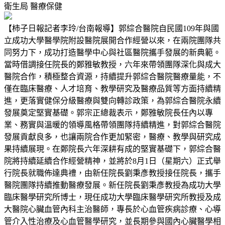
衛生局
醫療保健
【柿子日報記者李玲/台南報導】郭綜合醫院自民國109年與國
立成功大學醫學院附設醫院展開合作經營以來，在兩院團隊共
同努力下，成功打造醫學中心與社區醫院攜手發展的新典範。
當時借調接任院長的鄭雅敏教授，六年來帶領團隊深化與成大
醫院合作，積極整合資源，持續提升郭綜合醫院醫療量能，不
僅在臨床醫療、人才培育、教學研究及醫療品質等方面持續精
進，更落實健保分級醫療與雙向轉診政策，為郭綜合醫院永續
發展奠定堅實基礎。郭宗正總裁表示，鄭雅敏院長任內以專
業、務實與溫暖的領導風格帶領團隊持續精進，對郭綜合醫院
發展貢獻良多，也讓兩院合作更加緊密，醫療、教學與研究成
果持續展現。在鄭院長六年深耕有成的堅實基礎下，郭綜合醫
院將持續延續合作經營精神，並將於8月1日（星期六）正式舉
行院長就職佈達典禮，由新任院長劉秉彥教授接任院長，攜手
醫院團隊持續推動醫療發展。新任院長劉秉彥教授為成功大學
臨床醫學研究所博士，現任成功大學臨床醫學研究所教授及成
大醫院心臟血管內科主治醫師，專長於心血管疾病診療、心導
管介入性治療及心血管醫學研究，並長期參與國內心臟醫學相