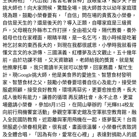
王侯將相」「凡出我門者皆老饕食神」放眼星球，獨步天下吾
挑大師也！向大家問候，驚豔全場。挑大師首次以幼年家庭環
境為題，鼓勵小榮眷要有，「自信」問在場的貴賓及小榮眷，
自信是天生的？還是後天的？導入正題，自曝家庭是三級貧
戶，父母親在外縣市工作打拼，全由祖父母，隔代教養，養外
祖母也住在家裡面，眼睛半瞎，是一名乞丐，我小時候是吃著
祂乞討來的東西長大的，到現在我都很感恩，小學時我就看得
懂文言文的水滸傳、三國演義、紅樓夢及古文觀止。五十幾年
前，由於功課不錯 ，又天資聰穎 ，老師給我的獎賞，就是幫
他擦摩托車 ，我只需讀半天就可以放學，回家務農，幫忙生
計。現Google挑大師，他是美食界的愛迪生、智慧食材發明
家、智慧食材之父，鼓勵小榮眷要培養自信心及能力，接受榮
服處照顧，接受良好教育，環境再惡劣，更要愈挫愈勇。長大
成人後盼有能力，讓善的循環 再反饋社會，永不止息，更當
場邀請小榮眷 ，參加8月15日 ，在岡山舉辦的「光輝814校友
向前行飛機饗宴活動」參觀空軍軍史舘及空軍航空教育館，融
入全民國防教育，近距離與軍用飛機在一起，逐夢藍天！台南
榮服處小榮眷相見歡，很有感，畫面很溫馨，小榮眷代表致詞
及全體合唱，「因為有你，愛常在心裡」」表達對捐助人的感