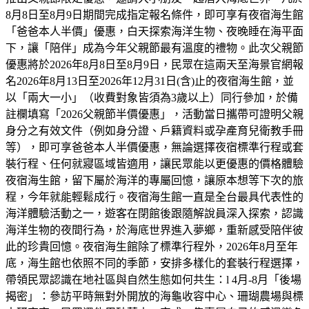
8月8日至8月9日期間完成指定報名條件，即可享有夜宿海生館
「爸爸本人半價」優惠，白天探索海洋生物、夜晚睡在海平面
下，讓「陪伴」成為今年父親節最有溫度的禮物。此次父親節
優惠將於2026年8月8日至8月9日，民眾在這兩天至海景官網報
名2026年8月13日至2026年12月31日(含)止的夜宿海生館，並
以「兩大一小」（收費對象皆須為3歲以上）同行參加，於備
註欄填寫「2026父親節半價優惠」，活動當日攜帶可證明父親
身分之有效文件（例如身分證、戶籍資料或孕產育兒衛教手冊
等），即可享爸爸本人半價優惠，無論選擇夜宿標準行程或套
裝行程、任何就寢區域皆適用，讓民眾能以更優惠的價格體驗
夜宿海生館，留下屬於海洋的專屬回憶，讓原本想等下次的旅
程，今年就能輕鬆成行。夜宿海生館一直是全台最具代表性的
海洋體驗活動之一，遊客在閉館後跟隨解說員深入探索，認識
海洋生物的夜間行為，於海底世界進入夢鄉，重新感受陪伴彼
此的珍貴回憶。夜宿海生館除了標準行程外，2026年8月至年
底，海生館也依照不同的季節，安排多樣化的套裝行程選擇，
帶領民眾認識在地社區與自然生態如何共生：l 4月-8月「後場
揭密」：參訪平時無對外開放的海龜收容中心、珊瑚農場與標