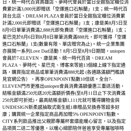
日，統一時代百貨高雄店、夢時代會員於當日全館指定櫃位消
費累計滿3,000元即贈送「空運進口石斛蘭」1支；統一時代百
貨台北店、DREAM PLAZA會員於當日全館指定櫃位消費累
計滿2,000元即贈送「空運進口石斛蘭」1支；康是美8月5日至
8月9日單筆消費滿2,888元即免費送「空運進口石斛蘭」1支；
星巴克於8月6日到8月8日單筆消費滿888元，即可獲得「空運
進口石斛蘭」1支(數量有限、單店贈完為止)。統一企業集團
亦展開一系列Love Dad活動！8月5日至8月9日期間，uniopen
會員於7-ELEVEN、康是美、統一時代百貨、DREAM
PLAZA、夢時代、星巴克、博客來等逾13個線上線下指定通
路，購買指定商品或單筆消費滿888元起 (各通路滿額門檻請
見官網公告），再享OPENPOINT點數10倍送。全台7-
ELEVEN門市更推出uniopen會員消費滿額優惠三重送活動，
結帳金額滿250元送20元滿額折價券(至8月11日止下次消費滿
250元即可折抵)，最高結帳金額1,111元就可獲得購物金與
UNIDESIGN新柔感抽取式衛生紙1串贈品兌換券等超多好
康；購買統一企業指定商品再加贈5% OPENPOINT點數。
CITY系列飲品推出父親節專屬杯套還能暖心留言，以及指定
品項買二送二等優惠，以暖心細節陪伴爸爸享受專屬咖啡時