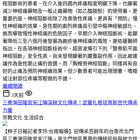
經阻斷術的患者，在介入後四週內疼痛程度明顯下降，也顯著
減少神經痛藥物及一般止痛藥物（如乙醯胺酚）的使用量。更
重要的是，神經阻斷術除了改善急性疼痛，更具有「預防」慢
性神經痛的效果。急性期的劇烈疼痛是引發中樞神經敏感化、
進而導致慢性神經痛的危險因子，早期介入神經阻斷術，能顯
著降低三至六個月後發展為皰疹後神經痛的風險。謝佑蓮醫師
指出，在各項神經阻斷技術中，超音波導引下的「豎脊肌平面
神經阻斷」安全性高，尚未發現顯著的嚴重副作用，因此被建
議作為急性期止痛的首選。而「胸椎旁神經阻斷」同樣具有良
好的止痛及預防神經痛效果，但少數患者可能出現頭暈、嗜睡
或注射部位疼痛等輕微的不適。
繼續閱讀
3天前
三寮灣田隆宮宋江陣深耕文化傳承！武藝扎根培育新世代傳承
力量
宗教文化
生活綜合
【柿子日報記者李玲/台南報導】迎傳承百餘年的台南市北門
區三寮灣田隆宮宋江陣，是北門地區重要的傳統民俗與地方信