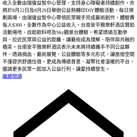
收入全數由瑞復益智中心管理，支持身心障礙者持續創作。亦
將於8月22日及8月29日舉辦公益熱轉印DIY體驗活動，每日規
劃兩場，由瑞復益智中心帶領民眾親手完成藝術創作，體驗費
每人$300，全數作為中心公益收入。台南安平雅樂軒酒店贊助
活動場地、自助飲料吧及Sky觀景台體驗，希望透過互動參
與，拉近民眾與公益的距離，讓藝術成為理解、陪伴與共融的
橋梁。台南安平雅樂軒酒店表示未來將持續攜手不同公益夥
伴，透過捐血、藝術展覽、公益體驗等多元形式，讓旅宿空間
不僅提供舒適住宿，更成為傳遞善意、凝聚社會溫暖的平台，
邀請更多民眾一起加入公益行列，讓愛持續發生。
繼續閱讀