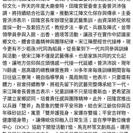
仰文化。昨天的年度大廟會時，田隆宮管委會主委曾洪沛強
調，將持續結合社區力量，推動宋江陣文化保存與傳承。主委
曾洪沛表示，田隆宮長年辦理兒童武藝集訓，由資深師兄依程
度採一對一及套招方式，教授步法、拳式、兵器及陣式，並帶
領學員參與入館、出香、遶境等活動，讓孩子在實作中認識家
鄉文化，體會忠義精神與團隊紀律。宋江陣歷經世代接棒，現
今更有不少祖孫3代同為組員，從長輩到下一代共同參與訓練
與活動，使宋江陣不僅是武藝傳承，也是家族共同的文化記
憶，讓地方信仰與庄頭情感一代接一代延續。曾洪沛說，現年
70餘歲、居高雄的總教練曾進興，30多年來每逢訓練期間皆每
日往返三寮灣，親自指導學員，風雨無阻。他表示，只要還有
體力，就會持續教學，將祖先留下的武藝完整傳承給下一代。
宋江陣會長曾進吉表示，兒童訓練不只是培養新血，更希望孩
子建立家鄉認同，培養責任感與團隊精神。此外，田隆宮推出
以兵器「雙斧」為意象的雙斧平安吊飾，結合宋江爺信仰與百
年硃砂註記，寓意「雙斧護我身、家運存雙福；平安吉祥物、
健康隨身帶」，讓傳統信仰融入日常生活；並在學甲數位機會
中心（DOC）協助下開發活動T恤、馬克杯等文創商品，運用