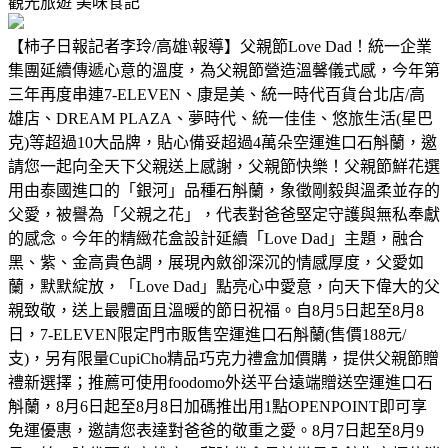
觀光旅遊
美味食記
【柿子日報記者李玲/高雄\報導】父親節Love Dad！統一企業
集團延續傳遞心意的溫度，為父親節營造溫馨儀式感，今年第
三年再度串連7-ELEVEN、康是美、統一時代百貨台北店/高
雄店、DREAM PLAZA、夢時代、統一佳佳、悠旅生活(星巴
克)等超過10大品牌，貼心備妥超過4萬朵空運進口石斛蘭，邀
請您一起向全天下父親送上感謝，父親節快樂！父親節鮮花選
用由泰國進口的「銀河」品種石斛蘭，象徵剛毅與溫柔並存的
父愛，被譽為「父親之花」，代表對爸爸堅定守護與無私奉獻
的感念。今年的精緻花盒設計延續「Love Dad」主題，融合
黑、紫、金高貴色調，展現內斂卻深沉的情感厚度，父愛如
蘭，默默綻放，「Love Dad」點亮心中愛意，向天下偉大的父
親致敬，送上最體面且溫暖的節日祝福。自8月5日起至8月8
日，7-ELEVEN限定門市販售空運進口石斛蘭(售價188元/
支)，另有限量CupiCho精品巧克力禮盒加價購，提供父親節贈
禮新選擇；推薦可使用foodomo外送平台遠端贈送空運進口石
斛蘭，8月6日起至8月8日加碼推出用1點OPENPOINT即可享
免運優惠，邀請您表達對爸爸的敬重之愛。8月7日起至8月9