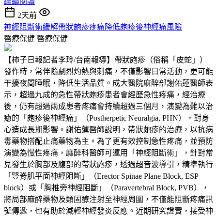
繼續閱讀
2天前
神經阻斷術緩解帶狀皰疹疼痛降低皰疹後神經痛風險
醫療保健
醫療保健
【柿子日報記者李玲/台南報導】帶狀皰疹（俗稱「皮蛇」）
發作時，常伴隨劇烈灼熱與刺痛，不僅影響日常活動，更可能
干擾夜間睡眠，降低生活品質。成大醫院麻醉部謝佑蓮醫師表
示，超過九成的急性帶狀皰疹患者會經歷急性疼痛，經治療
後，仍有超過兩成患者疼痛會持續超過三個月，演變為難以治
癒的「皰疹後神經痛」（Postherpetic Neuralgia, PHN），對身
心造成長期影響。謝佑蓮醫師說明，帶狀皰疹的治療，以抗病
毒藥物搭配止痛藥物為主。為了更有效控制急性疼痛，並預防
演變為慢性疼痛，麻醉科醫師可運用「神經阻斷術」，針對常
見發生於胸部及腹部的帶狀皰疹，透過超音波導引，精準執行
「豎脊肌平面神經阻斷」（Erector Spinae Plane Block, ESP
block）或「胸椎旁神經阻斷」（Paravertebral Block, PVB），
將局部麻醉藥物及類固醇注射至神經周圍，不僅能阻斷疼痛訊
號傳遞，也有助於減輕神經發炎反應。近期研究證實，接受神