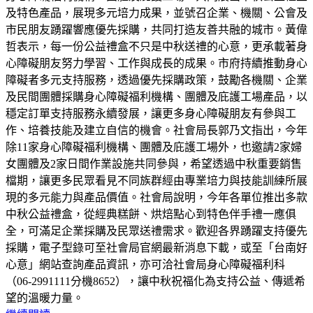
及特色產品，展現多元培力成果，並號召企業、機關、公會及
市民朋友踴躍響應優先採購，共同打造友善共融的城市。黃偉
哲表示，每一份公益禮盒不只是中秋送禮的心意，更承載著身
心障礙朋友努力學習、工作與成長的成果。市府持續推動身心
障礙者多元支持服務，透過優先採購政策，鼓勵各機關、企業
及民間團體採購身心障礙福利機構、團體及庇護工場產品，以
穩定訂單支持服務永續發展，讓更多身心障礙朋友有參與工
作、培養技能及建立自信的機會。社會局長郭乃文指出，今年
除11家身心障礙福利機構、團體及庇護工場外，也邀請2家婦
女團體及2家日間作業設施共同參與，希望透過中秋重要銷售
檔期，讓更多民眾看見不同族群經由專業培力與技能訓練所展
現的多元能力與產品價值。社會局說明，今年各單位推出多款
中秋公益禮盒，從經典糕餅、烘焙點心到特色伴手禮一應俱
全，可滿足企業採購及民眾送禮需求。歡迎各界踴躍支持優先
採購，電子型錄可至社會局官網最新消息下載，或至「台南好
心意」網站查詢產品資訊，亦可洽社會局身心障礙福利科
（06-2991111分機8652），讓中秋祝福化為支持公益、傳遞希
望的溫暖力量。