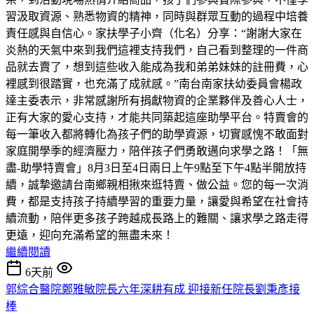
習汲取資源、熟悉物資的精神，同時與群眾互動的過程中培養
責任感與自信心。家扶學子小齊（化名）分享：“謝謝大家在
炎熱的天氣中來到我們這裡支持我們，自己看到整理的一件商
品就去賣了，想到這些收入能成為我和弟弟妹妹的註冊費，心
裡感到很踏實，也充滿了成就感。”南台南家扶幼委員會楊政
達主委表示，非常感謝所有捐獻物資的企業夥伴及善心人士，
正有大家的愛心支持，才能共同築起這座助學平台。特賣會的
每一筆收入都將轉化為孩子們的助學資源，切實感愧不敢面對
家庭開學季的經濟壓力，陪伴孩子們勇敢邁向求學之路！「無
盡-助學特賣會」8月3日至4日兩日上午9點至下午4點半開放持
續，誠摯邀請台南鄉親相揪來逛特賣、做公益。您的每一次消
費，都是支持孩子持續學習的重要力量，讓愛與希望在社會持
續流動，陪伴更多孩子跨越成長路上的難關、讓求學之路走得
更遠，迎向充滿希望的無盡未來！
繼續閱讀
6天前
郭綜合醫院鄭雅敏院長六年深耕有成 迎接新任院長劉秉彥接
棒