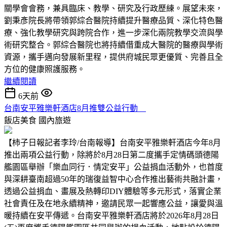
關學會會務，兼具臨床、教學、研究及行政歷練。展望未來，
劉秉彥院長將帶領郭綜合醫院持續提升醫療品質、深化特色醫
療、強化教學研究與跨院合作，進一步深化兩院教學交流與學
術研究整合。郭綜合醫院也將持續借重成大醫院的醫療與學術
資源，攜手邁向發展新里程，提供府城民眾更優質、完善且全
方位的健康照護服務。
繼續閱讀
6天前
台南安平雅樂軒酒店8月推雙公益行動
飯店美食
國內旅遊
【柿子日報記者李玲/台南報導】台南安平雅樂軒酒店今年8月
推出兩項公益行動，除將於8月28日第二度攜手定情碼頭德陽
艦園區舉辦「樂血同行．情定安平」公益捐血活動外，也首度
與深耕臺南超過50年的瑞復益智中心合作推出藝術共融計畫，
透過公益捐血、畫展及熱轉印DIY體驗等多元形式，落實企業
社會責任及在地永續精神，邀請民眾一起響應公益，讓愛與溫
暖持續在安平傳遞。台南安平雅樂軒酒店將於2026年8月28日