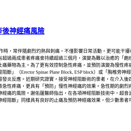
疹後神經痛風險
發作時，常伴隨劇烈灼熱與刺痛，不僅影響日常活動，更可能干擾
患者疼痛會持續超過三個月，演變為難以治癒的「皰疹後神經痛」（Pos
止痛藥物為主。為了更有效控制急性疼痛，並預防演變為慢性疼
 Spinae Plane Block, ESP block）或「胸椎旁神經阻斷
經發炎反應。近期研究證實，接受神經阻斷術的患者，在介入後
善急性疼痛，更具有「預防」慢性神經痛的效果。急性期的劇烈
神經痛的風險。謝佑蓮醫師指出，在各項神經阻斷技術中，超音
神經阻斷」同樣具有良好的止痛及預防神經痛效果，但少數患者