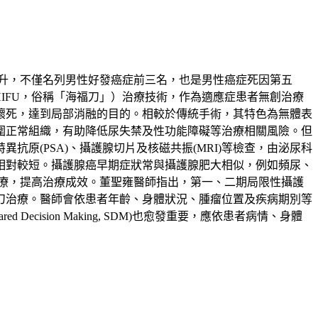
升，不僅名列男性好發癌症前三名，也是男性癌症死因第五
ound，HIFU，俗稱「海福刀」）治療技術，作為適應症患者無創治療
壞死，達到局部消融的目的。相較於傳統手術，其特色為無體表
圍正常組織，有助降低尿失禁及性功能障礙等治療相關風險。但
原(PSA)、攝護腺切片及核磁共振(MRI)等檢查，由泌尿科
相對較短。攝護腺癌早期症狀常與攝護腺肥大相似，例如頻尿、
療，提高治療成效。董聖雍醫師指出，第一、二期局限性攝護
刀治療。醫師會依患者年齡、身體狀況、腫瘤位置及疾病期別等
sion Making, SDM)也愈發重要，應依患者病情、身體