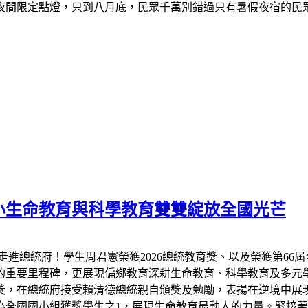
夜間限定點燈，只到八月底，民眾千萬別錯過只有暑假夜宿的民
小生命教育與科學教育雙雙綻放全國光芒
走進總統府！學生周君憲榮獲2026總統教育獎、以及榮獲第66
的重要里程碑，更展現偏鄉教育深耕生命教育、科學教育及多元
教育獎，在總統府接受賴清德總統親自頒獎及勉勵，表揚在逆境中
全國國小組獲獎學生之1，展現生命教育最動人的力量。緊接著7