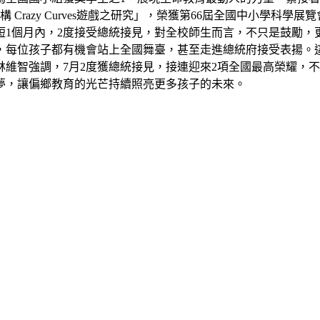
razy Curves遊戲之研究」，榮獲第66屆全國中小學科學
短1個月內，2度接受總統接見，對全校師生而言，不只是鼓勵，
，每位孩子都有機會站上全國舞臺，甚至走進總統府接受表揚。
維智強調，7月2度獲總統接見，接連迎來2項全國最高榮耀，
夢，讓偏鄉教育的光芒持續照亮更多孩子的未來。