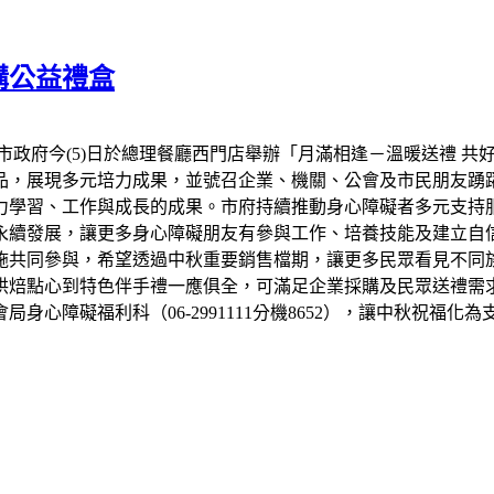
購公益禮盒
市政府今(5)日於總理餐廳西門店舉辦「月滿相逢－溫暖送禮 共
品，展現多元培力成果，並號召企業、機關、公會及市民朋友踴
力學習、工作與成長的成果。市府持續推動身心障礙者多元支持
永續發展，讓更多身心障礙朋友有參與工作、培養技能及建立自信
設施共同參與，希望透過中秋重要銷售檔期，讓更多民眾看見不同
烘焙點心到特色伴手禮一應俱全，可滿足企業採購及民眾送禮需
心障礙福利科（06-2991111分機8652），讓中秋祝福化