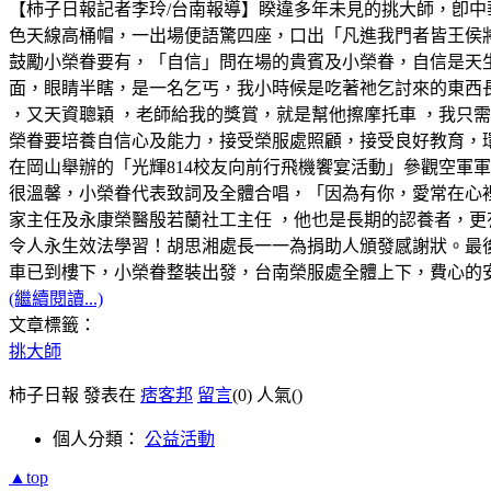
【柿子日報記者李玲/台南報導】睽違多年未見的挑大師，卽
色天線高桶帽，一出場便語驚四座，口出「凡進我門者皆王侯
鼓勵小榮眷要有，「自信」問在場的貴賓及小榮眷，自信是天
面，眼睛半瞎，是一名乞丐，我小時候是吃著祂乞討來的東西
，又天資聰穎 ，老師給我的獎賞，就是幫他擦摩托車 ，我只需
榮眷要培養自信心及能力，接受榮服處照顧，接受良好教育，環
在岡山舉辦的「光輝814校友向前行飛機饗宴活動」參觀空軍
很溫馨，小榮眷代表致詞及全體合唱，「因為有你，愛常在心
家主任及永康榮醫殷若蘭社工主任 ，他也是長期的認養者，更
令人永生效法學習！胡思湘處長一一為捐助人頒發感謝狀。最
車已到樓下，小榮眷整裝出發，台南榮服處全體上下，費心的
(繼續閱讀...)
文章標籤：
挑大師
柿子日報 發表在
痞客邦
留言
(0)
人氣(
)
個人分類：
公益活動
▲top