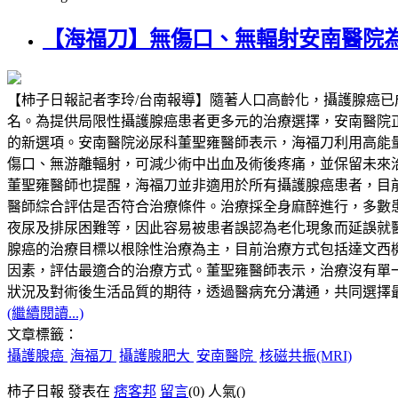
【海福刀】無傷口、無輻射安南醫院
【柿子日報記者李玲/台南報導】隨著人口高齡化，攝護腺癌
名。為提供局限性攝護腺癌患者更多元的治療選擇，安南醫院正式導入高能量
的新選項。安南醫院泌尿科董聖雍醫師表示，海福刀利用高能
傷口、無游離輻射，可減少術中出血及術後疼痛，並保留未來
董聖雍醫師也提醒，海福刀並非適用於所有攝護腺癌患者，目前主
醫師綜合評估是否符合治療條件。治療採全身麻醉進行，多數
夜尿及排尿困難等，因此容易被患者誤認為老化現象而延誤就
腺癌的治療目標以根除性治療為主，目前治療方式包括達文西
因素，評估最適合的治療方式。董聖雍醫師表示，治療沒有單一標準答案
狀況及對術後生活品質的期待，透過醫病充分溝通，共同選擇
(繼續閱讀...)
文章標籤：
攝護腺癌
海福刀
攝護腺肥大
安南醫院
核磁共振(MRI)
柿子日報 發表在
痞客邦
留言
(0)
人氣(
)