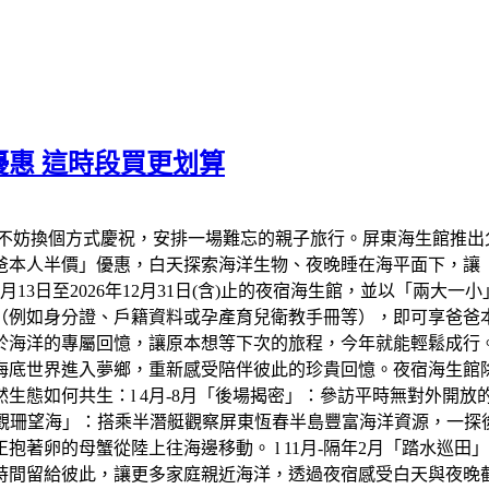
惠 這時段買更划算
不妨換個方式慶祝，安排一場難忘的親子旅行。屏東海生館推出
爸爸本人半價」優惠，白天探索海洋生物、夜晚睡在海平面下，讓
年8月13日至2026年12月31日(含)止的夜宿海生館，並以「兩
（例如身分證、戶籍資料或孕產育兒衛教手冊等），即可享爸爸
於海洋的專屬回憶，讓原本想等下次的旅程，今年就能輕鬆成行
底世界進入夢鄉，重新感受陪伴彼此的珍貴回憶。夜宿海生館除了
生態如何共生：l 4月-8月「後場揭密」：參訪平時無對外開
「觀珊望海」：搭乘半潛艇觀察屏東恆春半島豐富海洋資源，一探後壁
著卵的母蟹從陸上往海邊移動。 l 11月-隔年2月「踏水巡
時間留給彼此，讓更多家庭親近海洋，透過夜宿感受白天與夜晚