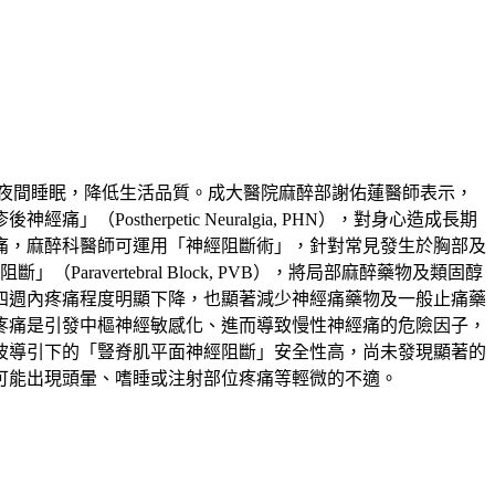
夜間睡眠，降低生活品質。成大醫院麻醉部謝佑蓮醫師表示，
therpetic Neuralgia, PHN），對身心造成長期
痛，麻醉科醫師可運用「神經阻斷術」，針對常見發生於胸部及
」（Paravertebral Block, PVB），將局部麻醉藥物及類固醇
四週內疼痛程度明顯下降，也顯著減少神經痛藥物及一般止痛藥
疼痛是引發中樞神經敏感化、進而導致慢性神經痛的危險因子，
波導引下的「豎脊肌平面神經阻斷」安全性高，尚未發現顯著的
可能出現頭暈、嗜睡或注射部位疼痛等輕微的不適。