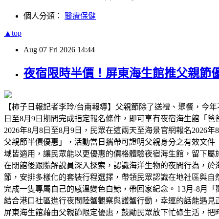
個人分類：
醫療保健
▲top
Aug
07
Fri
2026
14:44
夜宿限時半價！屏東海生館推父親節優
【柿子日報記者李玲/台南報導】父親節除了送禮、聚餐，今年
日至8月9日期間完成指定報名條件，即可享有夜宿海生館「
2026年8月8日至8月9日，民眾在這兩天至海景官網報名2026
父親節半價優惠」，活動當日攜帶可證明父親身分之有效文件
域皆適用，讓民眾能以更優惠的價格體驗夜宿海生館，留下屬
在閉館後跟隨解說員深入探索，認識海洋生物的夜間行為，於海
節，安排多樣化的套裝行程選擇，帶領民眾認識在地社區與自然
完成一隻專屬自己的感溫變色白鯨，帶回家紀念。 l 3月-8月
結合港口社區進行夜間陸蟹觀察與護蟹行動，幸運的話能遇見正抱
屏東海生館藉由父親節限定優惠，鼓勵民眾放下忙碌生活，把