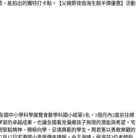
眾，能拍出的獨特打卡點。【父親節夜宿海生館半價優惠】活動
屆全國中小學科學展覽會數學科國小組第1名，1個月內2度前往總
學習的卓越成果，也讓全國看見偏鄉孩子無限的潛能與希望。宅
展現堅毅精神、積極向學、足堪典範的學生。周君憲以勇敢樂觀的
月17日宅港國小再度傳來捷報。由王海晴、侯淑芬2位老師指