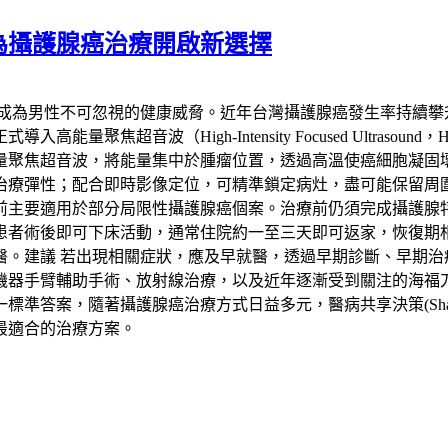
為攝護腺癌治療開啟新選擇
已成為男性不可忽視的健康威脅。近年台灣攝護腺癌發生率持續攀
聚焦超音波（High-Intensity Focused Ultras
量聚焦超音波，將能量集中於腫瘤位置，透過高溫使癌細胞凝固
治療彈性；配合即時影像定位，可精準鎖定病灶，盡可能保留周
要適用於部分局限性攝護腺癌個案。治療前仍須完成攝護腺特異抗
患者術後即可下床活動，通常住院約一至三天即可返家，恢復期
醫。建議 若出現相關症狀，應及早就醫，透過早期診斷、早期治
機器手臂輔助手術、放射線治療，以及近年逐漸受到關注的海福
，隨著攝護腺癌治療方式日益多元，醫病共享決策(Shared Deci
最適合的治療方案。