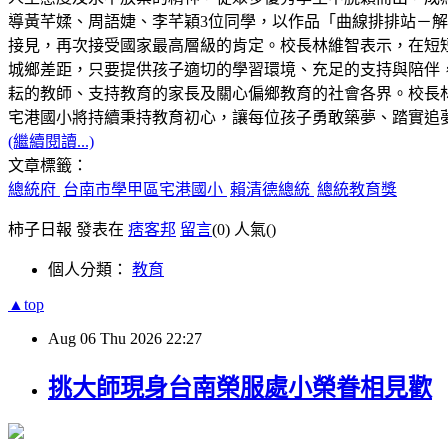
導黃芊媃、周語婕、李芊穎3位同學，以作品「曲線排排站－解構 C
接見，再次接受國家最高層級的肯定。校長林維智表示，在短
城鄉差距，只要提供孩子適切的學習環境、充足的支持與陪伴
耘的教師、支持教育的家長及關心偏鄉教育的社會各界。校長林
宅港國小將持續秉持教育初心，讓每位孩子勇敢築夢、踏實追
(繼續閱讀...)
文章標籤：
總統府
台南市學甲區宅港國小
賴清德總統
總統教育獎
柿子日報 發表在
痞客邦
留言
(0)
人氣(
)
個人分類：
教育
▲top
Aug
06
Thu
2026
22:27
挑大師現身台南榮服處小榮眷相見歡