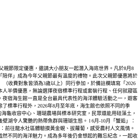
父親節限定優惠，邀請大小朋友一起潛入海底世界。凡於8月8
「陪伴」成為今年父親節最有溫度的禮物。此次父親節優惠將於
大一小」（收費對象皆須為3歲以上）同行參加，於備註欄填寫「2026
本人半價優惠，無論選擇夜宿標準行程或套裝行程、任何就寢區
。夜宿海生館一直是全台最具代表性的海洋體驗活動之一，遊客
標準行程外，2026年8月至年底，海生館也依照不同的季
放的海龜收容中心、珊瑚農場與標本研究室，民眾還能用硅藻土，
湖令人驚艷的熱帶魚群與珊瑚生態。 l 6月-10月「蟹逅」：
田」：前往龍水社區體驗摸黃金蜆、拔蘿蔔，感受農村人文風情。
截然不同的海洋魅力。成為多年後仍會想起的難忘紀念，一起收