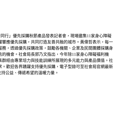
好同行」優先採購秋節產品發表記者會，現場邀集11家身心障礙
躍響應優先採購，共同打造友善共融的城市。黃偉哲表示，每一
服務，透過優先採購政策，鼓勵各機關、企業及民間團體採購身
的機會。社會局長郭乃文指出，今年除11家身心障礙福利機
族群經由專業培力與技能訓練所展現的多元能力與產品價值。社
求。歡迎各界踴躍支持優先採購，電子型錄可至社會局官網最新
為支持公益、傳遞希望的溫暖力量。