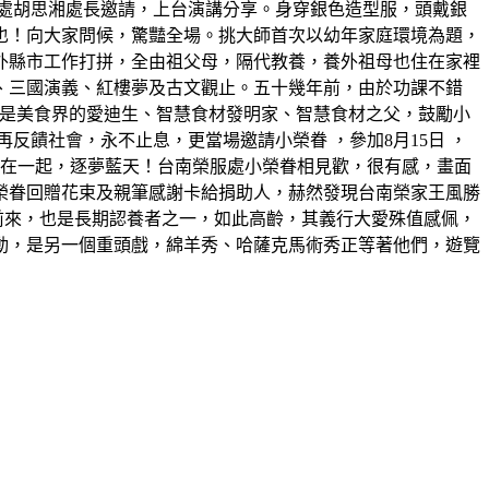
處胡思湘處長邀請，上台演講分享。身穿銀色造型服，頭戴銀
也！向大家問候，驚豔全場。挑大師首次以幼年家庭環境為題，
外縣市工作打拼，全由祖父母，隔代教養，養外祖母也住在家裡
、三國演義、紅樓夢及古文觀止。五十幾年前，由於功課不錯
，他是美食界的愛迪生、智慧食材發明家、智慧食材之父，鼓勵小
饋社會，永不止息，更當場邀請小榮眷 ，參加8月15日 ，
機在一起，逐夢藍天！台南榮服處小榮眷相見歡，很有感，畫面
榮眷回贈花束及親筆感謝卡給捐助人，赫然發現台南榮家王風勝
前來，也是長期認養者之一，如此高齡，其義行大愛殊值感佩，
動，是另一個重頭戲，綿羊秀、哈薩克馬術秀正等著他們，遊覽