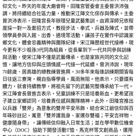
仰文化。昨天的年度大廟會時，田隆宮管委會主委曾洪沛強
調，將持續結合社區力量，推動宋江陣文化保存與傳承。主委
曾洪沛表示，田隆宮長年辦理兒童武藝集訓，由資深師兄依程
度採一對一及套招方式，教授步法、拳式、兵器及陣式，並帶
領學員參與入館、出香、遶境等活動，讓孩子在實作中認識家
鄉文化，體會忠義精神與團隊紀律。宋江陣歷經世代接棒，現
今更有不少祖孫3代同為組員，從長輩到下一代共同參與訓練
與活動，使宋江陣不僅是武藝傳承，也是家族共同的文化記
憶，讓地方信仰與庄頭情感一代接一代延續。曾洪沛說，現年
70餘歲、居高雄的總教練曾進興，30多年來每逢訓練期間皆每
日往返三寮灣，親自指導學員，風雨無阻。他表示，只要還有
體力，就會持續教學，將祖先留下的武藝完整傳承給下一代。
宋江陣會長曾進吉表示，兒童訓練不只是培養新血，更希望孩
子建立家鄉認同，培養責任感與團隊精神。此外，田隆宮推出
以兵器「雙斧」為意象的雙斧平安吊飾，結合宋江爺信仰與百
年硃砂註記，寓意「雙斧護我身、家運存雙福；平安吉祥物、
健康隨身帶」，讓傳統信仰融入日常生活；並在學甲數位機會
中心（DOC）協助下開發活動T恤、馬克杯等文創商品，運用