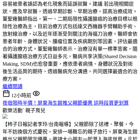
容易被患者誤認為老化現象而延誤就醫。建議 若出現相關症
狀，應及早就醫，透過早期診斷、早期治療，提高治療成效。
董聖雍醫師指出，第一、二期局限性攝護腺癌的治療目標以根
除性治療為主，目前治療方式包括達文西機器手臂輔助手術、
放射線治療，以及近年逐漸受到關注的海福刀治療。醫師會依
患者年齡、身體狀況、腫瘤位置及疾病期別等因素，評估最適
合的治療方式。董聖雍醫師表示，治療沒有單一標準答案，隨
著攝護腺癌治療方式日益多元，醫病共享決策(Shared Decision
Making, SDM)也愈發重要，應依患者病情、身體狀況及對術
後生活品質的期待，透過醫病充分溝通，共同選擇最適合的治
療方案。
繼續閱讀
12小時前
夜宿限時半價！屏東海生館推父親節優惠 這時段買更划算
歡樂活動ˋ
親子育兒
【柿子日報記者李玲/台南報導】父親節除了送禮、聚餐，今
年不妨換個方式慶祝，安排一場難忘的親子旅行。屏東海生館
推出父親節限定優惠，邀請大小朋友一起潛入海底世界。凡於