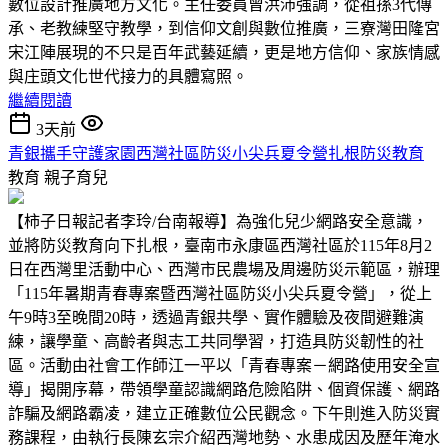
數位設計推廣地方文化。主任委員曾洪沛強調，從祖孫3代傳
承、老教練堅守教學，到信仰文創與數位推廣，三寮灣田隆宮
宋江陣展現的不只是百年武藝延續，更是地方信仰、家族情感
與庄頭文化世代接力的具體寫照。
繼續閱讀
3天前
青銀攜手守護家園西灣社區防災小尖兵夏令營扎根防災教育
教育
親子育兒
【柿子日報記者李玲/台南報導】為強化兒少網路安全意識，
並將防災教育向下扎根，臺南市永康區西灣社區於115年8月2
日在西灣里活動中心、西灣市民農場及周邊防災示範區，辦理
「115年暑期青春專案暨西灣社區防災小尖兵夏令營」，從上
午9時3至晚間20時，透過青銀共學、實作體驗及夜間避難演
練，讓學童、高齡者與志工共同學習，打造具防災韌性的社
區。活動由社會工作師江一平以「青春專案－網路使用安全宣
導」揭開序幕，帶領學童認識網路危險陷阱、個資保護、網路
詐騙及網路霸凌，建立正確數位公民觀念。下午則進入防災實
務課程，由執行長陳玄宗介紹西灣地勢、水患成因及歷年淹水