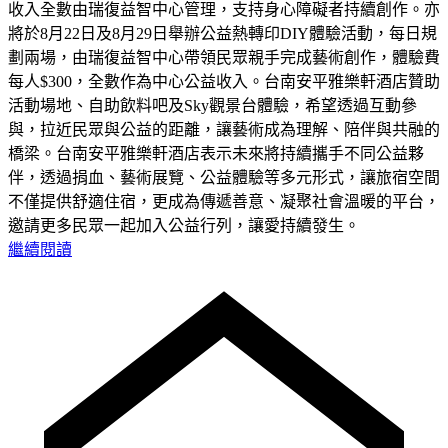
收入全數由瑞復益智中心管理，支持身心障礙者持續創作。亦
將於8月22日及8月29日舉辦公益熱轉印DIY體驗活動，每日規
劃兩場，由瑞復益智中心帶領民眾親手完成藝術創作，體驗費
每人$300，全數作為中心公益收入。台南安平雅樂軒酒店贊助
活動場地、自助飲料吧及Sky觀景台體驗，希望透過互動參
與，拉近民眾與公益的距離，讓藝術成為理解、陪伴與共融的
橋梁。台南安平雅樂軒酒店表示未來將持續攜手不同公益夥
伴，透過捐血、藝術展覽、公益體驗等多元形式，讓旅宿空間
不僅提供舒適住宿，更成為傳遞善意、凝聚社會溫暖的平台，
邀請更多民眾一起加入公益行列，讓愛持續發生。
繼續閱讀