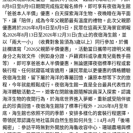
8月8日至8月9日期間完成指定報名條件，即可享有夜宿海生館
「爸爸本人半價」優惠，白天探索海洋生物、夜晚睡在海平面
下，讓「陪伴」成為今年父親節最有溫度的禮物。此次父親節
優惠將於2026年8月8日至8月9日，民眾在這兩天至海景官網報
名2026年8月13日至2026年12月31日(含)止的夜宿海生館，並
以「兩大一小」（收費對象皆須為3歲以上）同行參加，於備
註欄填寫「2026父親節半價優惠」，活動當日攜帶可證明父親
身分之有效文件（例如身分證、戶籍資料或孕產育兒衛教手冊
等），即可享爸爸本人半價優惠，無論選擇夜宿標準行程或套
裝行程、任何就寢區域皆適用，讓民眾能以更優惠的價格體驗
夜宿海生館，留下屬於海洋的專屬回憶，讓原本想等下次的旅
程，今年就能輕鬆成行。夜宿海生館一直是全台最具代表性的
海洋體驗活動之一，遊客在閉館後跟隨解說員深入探索，認識
海洋生物的夜間行為，於海底世界進入夢鄉，重新感受陪伴彼
此的珍貴回憶。夜宿海生館除了標準行程外，2026年8月至年
底，海生館也依照不同的季節，安排多樣化的套裝行程選擇，
帶領民眾認識在地社區與自然生態如何共生：l 4月-8月「後場
揭密」：參訪平時無對外開放的海龜收容中心、珊瑚農場與標