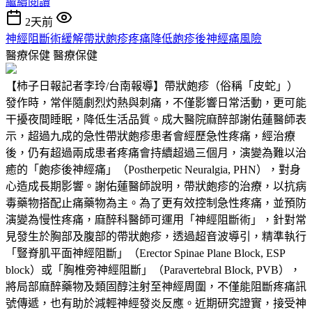
繼續閱讀
2天前
神經阻斷術緩解帶狀皰疹疼痛降低皰疹後神經痛風險
醫療保健
醫療保健
【柿子日報記者李玲/台南報導】帶狀皰疹（俗稱「皮蛇」）
發作時，常伴隨劇烈灼熱與刺痛，不僅影響日常活動，更可能
干擾夜間睡眠，降低生活品質。成大醫院麻醉部謝佑蓮醫師表
示，超過九成的急性帶狀皰疹患者會經歷急性疼痛，經治療
後，仍有超過兩成患者疼痛會持續超過三個月，演變為難以治
癒的「皰疹後神經痛」（Postherpetic Neuralgia, PHN），對身
心造成長期影響。謝佑蓮醫師說明，帶狀皰疹的治療，以抗病
毒藥物搭配止痛藥物為主。為了更有效控制急性疼痛，並預防
演變為慢性疼痛，麻醉科醫師可運用「神經阻斷術」，針對常
見發生於胸部及腹部的帶狀皰疹，透過超音波導引，精準執行
「豎脊肌平面神經阻斷」（Erector Spinae Plane Block, ESP
block）或「胸椎旁神經阻斷」（Paravertebral Block, PVB），
將局部麻醉藥物及類固醇注射至神經周圍，不僅能阻斷疼痛訊
號傳遞，也有助於減輕神經發炎反應。近期研究證實，接受神