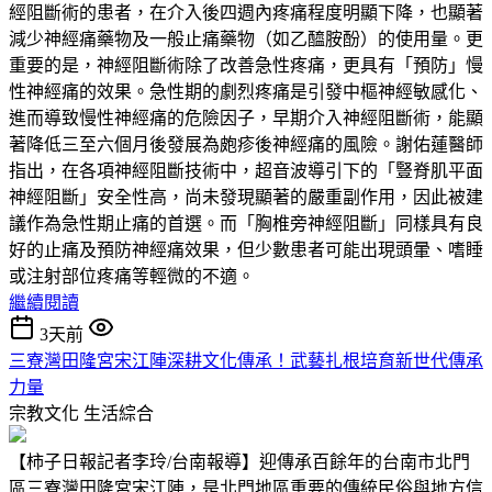
經阻斷術的患者，在介入後四週內疼痛程度明顯下降，也顯著
減少神經痛藥物及一般止痛藥物（如乙醯胺酚）的使用量。更
重要的是，神經阻斷術除了改善急性疼痛，更具有「預防」慢
性神經痛的效果。急性期的劇烈疼痛是引發中樞神經敏感化、
進而導致慢性神經痛的危險因子，早期介入神經阻斷術，能顯
著降低三至六個月後發展為皰疹後神經痛的風險。謝佑蓮醫師
指出，在各項神經阻斷技術中，超音波導引下的「豎脊肌平面
神經阻斷」安全性高，尚未發現顯著的嚴重副作用，因此被建
議作為急性期止痛的首選。而「胸椎旁神經阻斷」同樣具有良
好的止痛及預防神經痛效果，但少數患者可能出現頭暈、嗜睡
或注射部位疼痛等輕微的不適。
繼續閱讀
3天前
三寮灣田隆宮宋江陣深耕文化傳承！武藝扎根培育新世代傳承
力量
宗教文化
生活綜合
【柿子日報記者李玲/台南報導】迎傳承百餘年的台南市北門
區三寮灣田隆宮宋江陣，是北門地區重要的傳統民俗與地方信