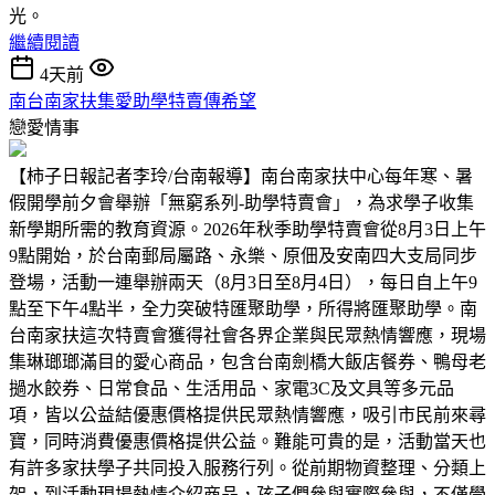
光。
繼續閱讀
4天前
南台南家扶集愛助學特賣傳希望
戀愛情事
【柿子日報記者李玲/台南報導】南台南家扶中心每年寒、暑
假開學前夕會舉辦「無窮系列-助學特賣會」，為求學子收集
新學期所需的教育資源。2026年秋季助學特賣會從8月3日上午
9點開始，於台南郵局屬路、永樂、原佃及安南四大支局同步
登場，活動一連舉辦兩天（8月3日至8月4日），每日自上午9
點至下午4點半，全力突破特匯聚助學，所得將匯聚助學。南
台南家扶這次特賣會獲得社會各界企業與民眾熱情響應，現場
集琳瑯瑯滿目的愛心商品，包含台南劍橋大飯店餐券、鴨母老
撾水餃券、日常食品、生活用品、家電3C及文具等多元品
項，皆以公益結優惠價格提供民眾熱情響應，吸引市民前來尋
寶，同時消費優惠價格提供公益。難能可貴的是，活動當天也
有許多家扶學子共同投入服務行列。從前期物資整理、分類上
架，到活動現場熱情介紹商品，孩子們參與實際參與，不僅學