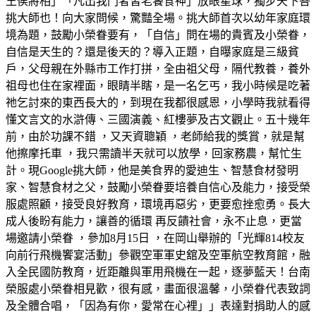
王侯將相」「凡出我門者皆老饕食神」放眼星球，獨步天下吾
挑大師也！向大家問候，驚豔全場。挑大師首次以幼年家庭環
境為題，鼓勵小榮眷要有，「自信」問在場的貴賓及小榮眷，
自信是天生的？還是後天的？導入正題，自曝家庭是三級貧
戶，父母親在外縣市工作打拼，全由祖父母，隔代教養，養外
祖母也住在家裡面，眼睛半瞎，是一名乞丐，我小時候是吃著
祂乞討來的東西長大的，到現在我都很感恩，小學時我就看得
懂文言文的水滸傳、三國演義、紅樓夢及古文觀止。五十幾年
前，由於功課不錯 ，又天資聰穎 ，老師給我的獎賞，就是幫
他擦摩托車 ，我只需讀半天就可以放學，回家務農，幫忙生
計。現Google挑大師，他是美食界的愛迪生、智慧食材發明
家、智慧食材之父，鼓勵小榮眷要培養自信心及能力，接受榮
服處照顧，接受良好教育，環境再惡劣，更要愈挫愈勇。長大
成人後盼有能力，讓善的循環 再反饋社會，永不止息，更當
場邀請小榮眷 ，參加8月15日 ，在岡山舉辦的「光輝814校友
向前行飛機饗宴活動」參觀空軍軍史舘及空軍航空教育館，融
入全民國防教育，近距離與軍用飛機在一起，逐夢藍天！台南
榮服處小榮眷相見歡，很有感，畫面很溫馨，小榮眷代表致詞
及全體合唱，「因為有你，愛常在心裡」」表達對捐助人的感