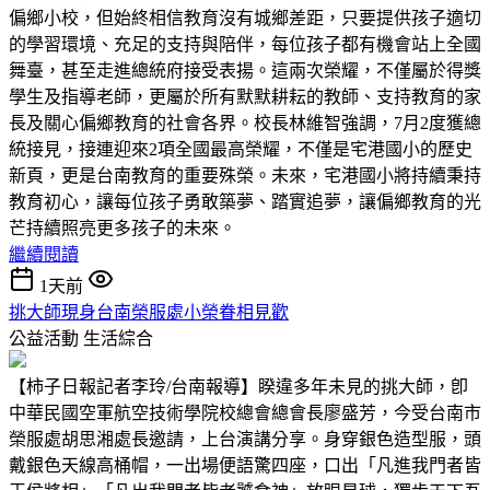
偏鄉小校，但始終相信教育沒有城鄉差距，只要提供孩子適切
的學習環境、充足的支持與陪伴，每位孩子都有機會站上全國
舞臺，甚至走進總統府接受表揚。這兩次榮耀，不僅屬於得獎
學生及指導老師，更屬於所有默默耕耘的教師、支持教育的家
長及關心偏鄉教育的社會各界。校長林維智強調，7月2度獲總
統接見，接連迎來2項全國最高榮耀，不僅是宅港國小的歷史
新頁，更是台南教育的重要殊榮。未來，宅港國小將持續秉持
教育初心，讓每位孩子勇敢築夢、踏實追夢，讓偏鄉教育的光
芒持續照亮更多孩子的未來。
繼續閱讀
1天前
挑大師現身台南榮服處小榮眷相見歡
公益活動
生活綜合
【柿子日報記者李玲/台南報導】睽違多年未見的挑大師，卽
中華民國空軍航空技術學院校總會總會長廖盛芳，今受台南市
榮服處胡思湘處長邀請，上台演講分享。身穿銀色造型服，頭
戴銀色天線高桶帽，一出場便語驚四座，口出「凡進我門者皆