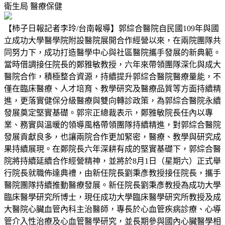
衛生局
醫療保健
【柿子日報記者李玲/台南報導】郭綜合醫院自民國109年與國
立成功大學醫學院附設醫院展開合作經營以來，在兩院團隊共
同努力下，成功打造醫學中心與社區醫院攜手發展的新典範。
當時借調接任院長的鄭雅敏教授，六年來帶領團隊深化與成大
醫院合作，積極整合資源，持續提升郭綜合醫院醫療量能，不
僅在臨床醫療、人才培育、教學研究及醫療品質等方面持續精
進，更落實健保分級醫療與雙向轉診政策，為郭綜合醫院永續
發展奠定堅實基礎。郭宗正總裁表示，鄭雅敏院長任內以專
業、務實與溫暖的領導風格帶領團隊持續精進，對郭綜合醫院
發展貢獻良多，也讓兩院合作更加緊密，醫療、教學與研究成
果持續展現。在鄭院長六年深耕有成的堅實基礎下，郭綜合醫
院將持續延續合作經營精神，並將於8月1日（星期六）正式舉
行院長就職佈達典禮，由新任院長劉秉彥教授接任院長，攜手
醫院團隊持續推動醫療發展。新任院長劉秉彥教授為成功大學
臨床醫學研究所博士，現任成功大學臨床醫學研究所教授及成
大醫院心臟血管內科主治醫師，專長於心血管疾病診療、心導
管介入性治療及心血管醫學研究，並長期參與國內心臟醫學相