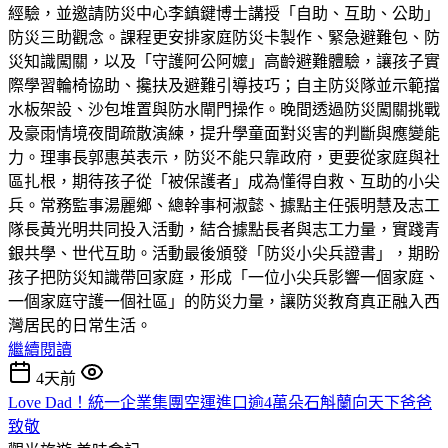
經驗，並邀請防災中心李鎮鍵博士講授「自助、互助、公助」
防災三助觀念。課程更安排家庭防災卡製作、緊急避難包、防
災知識闖關，以及「守護阿公阿嬤」高齡避難體驗，讓孩子實
際學習輪椅協助、攙扶及避難引導技巧；自主防災隊並示範擋
水板架設、沙包堆置與防水閘門操作。晚間透過防災闖關挑戰
及豪雨情境夜間疏散演練，提升學童面對災害的判斷與應變能
力。理事長郭惠英表示，防災不能只靠政府，更要從家庭與社
區扎根，期待孩子從「被保護者」成為懂得自救、互助的小尖
兵。常務監事湯麗鄉、總幹事柯淑懿、據點主任張明慧及志工
隊長黃光明共同投入活動，結合據點長者與志工力量，實踐青
銀共學、世代互助。活動最後頒發「防災小尖兵證書」，期盼
孩子把防災知識帶回家庭，形成「一位小尖兵影響一個家庭、
一個家庭守護一個社區」的防災力量，讓防災教育真正融入西
灣居民的日常生活。
繼續閱讀
4天前
Love Dad！統一企業集團空運進口逾4萬朵石斛蘭向天下爸爸
致敬