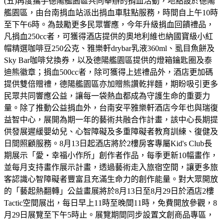
(五)再度攜手德陽艦園區共同舉辦的捐血活動，地點設於德陽
艦園區，由台南捐血站派出捐血車駐點服務，時間自上午10時
至下午6時。為鼓勵更多民眾響應，今年升級捐血回饋禮品，
凡捐血250cc者，可獲得酒店提供的奧地利維也納國寶級小紅
帽精選咖啡豆250公克、雅樂軒drybar乳液360ml、虱目魚餅及
Sky Bar咖啡兌換券，以及德陽艦園區提供的燈箱鑰匙圈及泰
迪熊徽章；捐血500cc者，除可獲得上述禮品外，酒店更加碼
提供雙倍贈禮，德陽艦園區亦加贈熊讚乾拌麵，期盼吸引更多
民眾共同響應公益，讓每一袋熱血都成為守護生命的重要力
量。除了推動公益捐血外，台南安平雅樂軒酒店今年也與瑞復
益智中心，展開為期一年的藝術共融合作計畫，該中心長期提
供發展遲緩嬰幼兒、心智障礙及多重障礙者教育訓練、復健及
日間照顧服務。8月13日起酒店將於2樓房客專屬Kid's Club長
期展示「愛・幸福小作所」創作者作品，每季更新10幅畫作，
並每月支持畫作展示計畫，透過藝術走入旅宿空間，讓更多旅
客認識心智障礙者豐富且充滿生命力的創作能量。對大眾開放
的「藝起熱翻轉」公益畫展將於8月13日至8月29日於酒店2樓
Tactic空間展出，每日早上11時至晚間11時，免費開放參觀，8
月29日展覽至下午5時止。展覽期間同步設置文創商品專區，