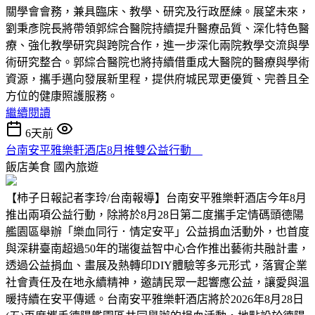
關學會會務，兼具臨床、教學、研究及行政歷練。展望未來，
劉秉彥院長將帶領郭綜合醫院持續提升醫療品質、深化特色醫
療、強化教學研究與跨院合作，進一步深化兩院教學交流與學
術研究整合。郭綜合醫院也將持續借重成大醫院的醫療與學術
資源，攜手邁向發展新里程，提供府城民眾更優質、完善且全
方位的健康照護服務。
繼續閱讀
6天前
台南安平雅樂軒酒店8月推雙公益行動
飯店美食
國內旅遊
【柿子日報記者李玲/台南報導】台南安平雅樂軒酒店今年8月
推出兩項公益行動，除將於8月28日第二度攜手定情碼頭德陽
艦園區舉辦「樂血同行．情定安平」公益捐血活動外，也首度
與深耕臺南超過50年的瑞復益智中心合作推出藝術共融計畫，
透過公益捐血、畫展及熱轉印DIY體驗等多元形式，落實企業
社會責任及在地永續精神，邀請民眾一起響應公益，讓愛與溫
暖持續在安平傳遞。台南安平雅樂軒酒店將於2026年8月28日