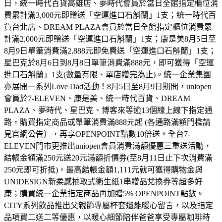
日，統一時代百貨高雄店、夢時代會員於當日全館指定櫃位消
費累計滿3,000元即贈送「空運進口石斛蘭」1支；統一時代百
貨台北店、DREAM PLAZA會員於當日全館指定櫃位消費累
計滿2,000元即贈送「空運進口石斛蘭」1支；康是美8月5日至
8月9日單筆消費滿2,888元即免費送「空運進口石斛蘭」1支；
星巴克於8月6日到8月8日單筆消費滿888元，即可獲得「空運
進口石斛蘭」1支(數量有限、單店贈完為止)。統一企業集團
亦展開一系列Love Dad活動！8月5日至8月9日期間，uniopen
會員於7-ELEVEN、康是美、統一時代百貨、DREAM
PLAZA、夢時代、星巴克、博客來等逾13個線上線下指定通
路，購買指定商品或單筆消費滿888元起 (各通路滿額門檻請
見官網公告），再享OPENPOINT點數10倍送。全台7-
ELEVEN門市更推出uniopen會員消費滿額優惠三重送活動，
結帳金額滿250元送20元滿額折價券(至8月11日止下次消費滿
250元即可折抵)，最高結帳金額1,111元就可獲得購物金與
UNIDESIGN新柔感抽取式衛生紙1串贈品兌換券等超多好
康；購買統一企業指定商品再加贈5% OPENPOINT點數。
CITY系列飲品推出父親節專屬杯套還能暖心留言，以及指定
品項買二送二等優惠，以暖心細節陪伴爸爸享受專屬咖啡時