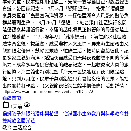
本研究室，民眾還能用硅藻土，完成一隻專屬自己的感溫變色
白鯨，帶回家紀念。 l 3月-8月「觀珊望海」：搭乘半潛艇觀
察屏東恆春半島豐富海洋資源，一探後壁湖令人驚艷的熱帶魚
群與珊瑚生態。 l 6月-10月「蟹逅」：結合港口社區進行夜間
陸蟹觀察與護蟹行動，幸運的話能遇見正抱著卵的母蟹從陸上
往海邊移動。 l 11月-隔年2月「踏水巡田」：前往龍水社區體
驗摸黃金蜆、拔蘿蔔，感受農村人文風情。屏東海生館藉由父
親節限定優惠，鼓勵民眾放下忙碌生活，把時間留給彼此，讓
更多家庭親近海洋，透過夜宿感受白天與夜晚截然不同的海洋
魅力。成為多年後仍會想起的難忘紀念，一起收藏家人間的旅
行回憶。海生館也特別提醒「海天一色逍遙魷」夜間限定點
燈，只到八月底，民眾千萬別錯過只有暑假夜宿的民眾，能拍
出的獨特打卡點。【父親節夜宿海生館半價優惠】活動詳情：
https://www.aquarium.com.tw/event.asp?ID=572
繼續閱讀
1天前
偏鄉孩子無限的潛能與希望！宅港國小生命教育與科學教育雙
雙綻放全國光芒
教育
生活綜合