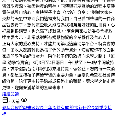
習汲取資源、熟悉物資的精神，同時與群眾互動的過程中培養
責任感與自信心。家扶學子小齊（化名）分享：“謝謝大家在
炎熱的天氣中來到我們這裡支持我們，自己看到整理的一件商
品就去賣了，想到這些收入能成為我和弟弟妹妹的註冊費，心
裡感到很踏實，也充滿了成就感。”南台南家扶幼委員會楊政
達主委表示，非常感謝所有捐獻物資的企業夥伴及善心人士，
正有大家的愛心支持，才能共同築起這座助學平台。特賣會的
每一筆收入都將轉化為孩子們的助學資源，切實感愧不敢面對
家庭開學季的經濟壓力，陪伴孩子們勇敢邁向求學之路！「無
盡-助學特賣會」8月3日至4日兩日上午9點至下午4點半開放持
續，誠摯邀請台南鄉親相揪來逛特賣、做公益。您的每一次消
費，都是支持孩子持續學習的重要力量，讓愛與希望在社會持
續流動，陪伴更多孩子跨越成長路上的難關、讓求學之路走得
更遠，迎向充滿希望的無盡未來！
繼續閱讀
6天前
郭綜合醫院鄭雅敏院長六年深耕有成 迎接新任院長劉秉彥接
棒