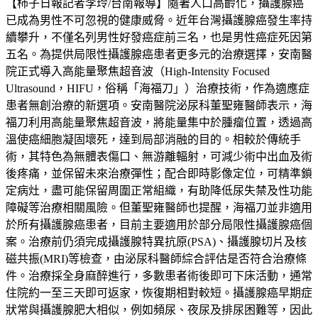
【柿子日報記者李玲/台南報導】隨著人口高齡化，攝護腺癌
已成為男性不可忽視的健康威脅。近年台灣攝護腺癌發生率持
續攀升，不僅名列男性好發癌症前三名，也是男性癌症死因第
五名。為提供局限性攝護腺癌患者更多元的治療選擇，安南醫
院正式導入高能量聚焦超音波（High-Intensity Focused
Ultrasound，HIFU，俗稱「海福刀」）治療技術，作為適應症
患者無創治療的新選項。安南醫院泌尿科董聖雍醫師表示，海
福刀利用高能量聚焦超音波，將能量集中於腫瘤位置，透過高
溫使癌細胞凝固壞死，達到局部消融的目的。相較於傳統手
術，其特色為無體表傷口、無游離輻射，可減少術中出血及術
後疼痛，並保留未來治療彈性；配合即時影像定位，可精準鎖
定病灶，盡可能保留周圍正常組織，有助降低尿失禁及性功能
障礙等治療相關風險。但董聖雍醫師也提醒，海福刀並非適用
於所有攝護腺癌患者，目前主要適用於部分局限性攝護腺癌個
案。治療前仍須完成攝護腺特異抗原(PSA)、攝護腺切片及核
磁共振(MRI)等檢查，由泌尿科醫師綜合評估是否符合治療條
件。治療採全身麻醉進行，多數患者術後即可下床活動，通常
住院約一至三天即可返家，恢復期相對較短。攝護腺癌早期症
狀常與攝護腺肥大相似，例如頻尿、夜尿及排尿困難等，因此