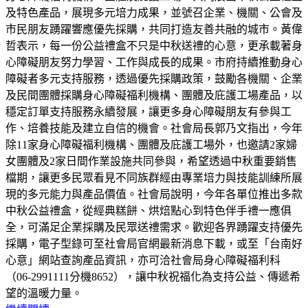
及特色產品，展現多元培力成果，並號召企業、機關、公會及
市民朋友踴躍響應優先採購，共同打造友善共融的城市。黃偉
哲表示，每一份公益禮盒不只是中秋送禮的心意，更承載著身
心障礙朋友努力學習、工作與成長的成果。市府持續推動身心
障礙者多元支持服務，透過優先採購政策，鼓勵各機關、企業
及民間團體採購身心障礙福利機構、團體及庇護工場產品，以
穩定訂單支持服務永續發展，讓更多身心障礙朋友有參與工
作、培養技能及建立自信的機會。社會局長郭乃文指出，今年
除11家身心障礙福利機構、團體及庇護工場外，也邀請2家婦
女團體及2家日間作業設施共同參與，希望透過中秋重要銷售
檔期，讓更多民眾看見不同族群經由專業培力與技能訓練所展
現的多元能力與產品價值。社會局說明，今年各單位推出多款
中秋公益禮盒，從經典糕餅、烘焙點心到特色伴手禮一應俱
全，可滿足企業採購及民眾送禮需求。歡迎各界踴躍支持優先
採購，電子型錄可至社會局官網最新消息下載，或至「台南好
心意」網站查詢產品資訊，亦可洽社會局身心障礙福利科
（06-2991111分機8652），讓中秋祝福化為支持公益、傳遞希
望的溫暖力量。