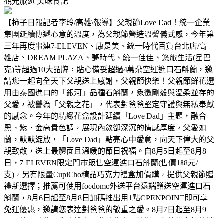
觀光旅遊
美味食記
【柿子日報記者李玲/高雄\報導】父親節Love Dad！統一企業
集團延續傳遞心意的溫度，為父親節營造溫馨儀式感，今年第
三年再度串連7-ELEVEN、康是美、統一時代百貨台北店/高
雄店、DREAM PLAZA、夢時代、統一佳佳、悠旅生活(星巴
克)等超過10大品牌，貼心備妥超過4萬朵空運進口石斛蘭，邀
請您一起向全天下父親送上感謝，父親節快樂！父親節鮮花選
用由泰國進口的「銀河」品種石斛蘭，象徵剛毅與溫柔並存的
父愛，被譽為「父親之花」，代表對爸爸堅定守護與無私奉獻
的感念。今年的精緻花盒設計延續「Love Dad」主題，融合
黑、紫、金高貴色調，展現內斂卻深沉的情感厚度，父愛如
蘭，默默綻放，「Love Dad」點亮心中愛意，向天下偉大的父
親致敬，送上最體面且溫暖的節日祝福。自8月5日起至8月8
日，7-ELEVEN限定門市販售空運進口石斛蘭(售價188元/
支)，另有限量CupiCho精品巧克力禮盒加價購，提供父親節贈
禮新選擇；推薦可使用foodomo外送平台遠端贈送空運進口石
斛蘭，8月6日起至8月8日加碼推出用1點OPENPOINT即可享
免運優惠，邀請您表達對爸爸的敬重之愛。8月7日起至8月9