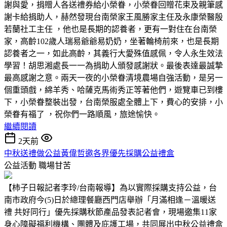
謝與愛，捐贈人各送禮券給小榮眷，小榮眷回贈花束及親筆感
謝卡給捐助人，赫然發現台南榮家王風勝家主任及永康榮醫殷
若蘭社工主任 ，他也是長期的認養者，更有一對住在台南榮
家，高齡102歲人瑞易爺爺易奶奶，坐著輪椅前來，也是長期
認養者之一，如此高齡，其義行大愛殊值感佩，令人永生效法
學習！胡思湘處長一一為捐助人頒發感謝狀。最後表達最誠摯
最高感謝之意。兩天一夜的小榮眷清境農場自強活動，是另一
個重頭戲，綿羊秀、哈薩克馬術秀正等著他們，遊覽車已到樓
下，小榮眷整裝出發，台南榮服處全體上下，費心的安排，小
榮眷有福了 ，祝你們一路順風，旅途愉快。
繼續閱讀
2天前
中秋送禮做公益黃偉哲邀各界優先採購公益禮盒
公益活動
職場甘苦
【柿子日報記者李玲/台南報導】為以實際採購支持公益，台
南市政府今(5)日於總理餐廳西門店舉辦「月滿相逢－溫暖送
禮 共好同行」優先採購秋節產品發表記者會，現場邀集11家
身心障礙福利機構、團體及庇護工場，共同展出中秋公益禮盒