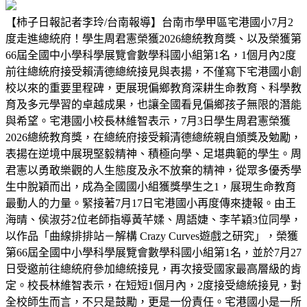
【柿子日報記者李玲/台南報導】台南市學甲區宅港國小7月2
度走進總統府！學生周君憲榮獲2026總統教育獎、以及榮獲第
66屆全國中小學科學展覽會數學科國小組第1名，1個月內2度
前往總統府接受賴清德總統接見與表揚，不僅寫下宅港國小創
校以來的重要里程碑，更展現偏鄉教育深耕生命教育、科學教
育及多元學習的卓越成果，也讓全國看見偏鄉孩子無限的潛能
與希望。宅港國小校長林維智表示，7月3日學生周君憲榮獲
2026總統教育獎，在總統府接受賴清德總統親自頒獎及勉勵，
表揚在逆境中展現堅毅精神、積極向學、足堪典範的學生。周
君憲以勇敢樂觀的人生態度及永不放棄的精神，從眾多優秀學
生中脫穎而出，成為全國國小組獲獎學生之1，展現生命教育
最動人的力量。緊接著7月17日宅港國小再度傳來捷報。由王
海晴、侯淑芬2位老師指導黃芊媃、周語婕、李芊穎3位同學，
以作品「曲線排排站－解構 Crazy Curves遊戲之研究」，榮獲
第66屆全國中小學科學展覽會數學科國小組第1名，並於7月27
日受邀前往總統府參加總統接見，再次接受國家最高層級的肯
定。校長林維智表示，在短短1個月內，2度接受總統接見，對
全校師生而言，不只是鼓勵，更是一份責任。宅港國小是一所