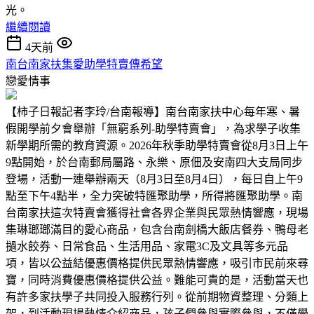
光。
繼續閱讀
4天前
南台南家扶集愛助學特賣傳希望
戀愛情事
【柿子日報記者李玲/台南報導】南台南家扶中心每年寒、暑
假開學前夕會舉辦「無窮系列-助學特賣會」，為求學子收集
新學期所需的教育資源。2026年秋季助學特賣會從8月3日上午
9點開始，於台南郵局屬路、永樂、原佃及安南四大支局同步
登場，活動一連舉辦兩天（8月3日至8月4日），每日自上午9
點至下午4點半，全力突破特匯聚助學，所得將匯聚助學。南
台南家扶這次特賣會獲得社會各界企業與民眾熱情響應，現場
集琳瑯瑯滿目的愛心商品，包含台南劍橋大飯店餐券、鴨母老
撾水餃券、日常食品、生活用品、家電3C及文具等多元品
項，皆以公益結優惠價格提供民眾熱情響應，吸引市民前來尋
寶，同時消費優惠價格提供公益。難能可貴的是，活動當天也
有許多家扶學子共同投入服務行列。從前期物資整理、分類上
架，到活動現場熱情介紹商品，孩子們參與實際參與，不僅學