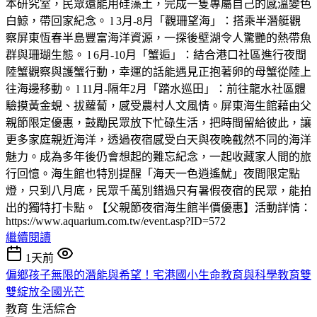
本研究室，民眾還能用硅藻土，完成一隻專屬自己的感溫變色
白鯨，帶回家紀念。 l 3月-8月「觀珊望海」：搭乘半潛艇觀
察屏東恆春半島豐富海洋資源，一探後壁湖令人驚艷的熱帶魚
群與珊瑚生態。 l 6月-10月「蟹逅」：結合港口社區進行夜間
陸蟹觀察與護蟹行動，幸運的話能遇見正抱著卵的母蟹從陸上
往海邊移動。 l 11月-隔年2月「踏水巡田」：前往龍水社區體
驗摸黃金蜆、拔蘿蔔，感受農村人文風情。屏東海生館藉由父
親節限定優惠，鼓勵民眾放下忙碌生活，把時間留給彼此，讓
更多家庭親近海洋，透過夜宿感受白天與夜晚截然不同的海洋
魅力。成為多年後仍會想起的難忘紀念，一起收藏家人間的旅
行回憶。海生館也特別提醒「海天一色逍遙魷」夜間限定點
燈，只到八月底，民眾千萬別錯過只有暑假夜宿的民眾，能拍
出的獨特打卡點。【父親節夜宿海生館半價優惠】活動詳情：
https://www.aquarium.com.tw/event.asp?ID=572
繼續閱讀
1天前
偏鄉孩子無限的潛能與希望！宅港國小生命教育與科學教育雙
雙綻放全國光芒
教育
生活綜合