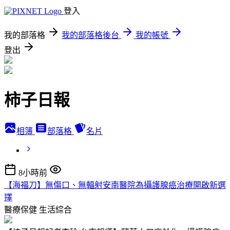
登入
我的部落格
我的部落格後台
我的帳號
登出
柿子日報
相簿
部落格
名片
8小時前
【海福刀】無傷口、無輻射安南醫院為攝護腺癌治療開啟新選
擇
醫療保健
生活綜合