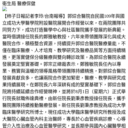
衛生局
醫療保健
【柿子日報記者李玲/台南報導】郭綜合醫院自民國109年與國
立成功大學醫學院附設醫院展開合作經營以來，在兩院團隊共
同努力下，成功打造醫學中心與社區醫院攜手發展的新典範。
當時借調接任院長的鄭雅敏教授，六年來帶領團隊深化與成大
醫院合作，積極整合資源，持續提升郭綜合醫院醫療量能，不
僅在臨床醫療、人才培育、教學研究及醫療品質等方面持續精
進，更落實健保分級醫療與雙向轉診政策，為郭綜合醫院永續
發展奠定堅實基礎。郭宗正總裁表示，鄭雅敏院長任內以專
業、務實與溫暖的領導風格帶領團隊持續精進，對郭綜合醫院
發展貢獻良多，也讓兩院合作更加緊密，醫療、教學與研究成
果持續展現。在鄭院長六年深耕有成的堅實基礎下，郭綜合醫
院將持續延續合作經營精神，並將於8月1日（星期六）正式舉
行院長就職佈達典禮，由新任院長劉秉彥教授接任院長，攜手
醫院團隊持續推動醫療發展。新任院長劉秉彥教授為成功大學
臨床醫學研究所博士，現任成功大學臨床醫學研究所教授及成
大醫院心臟血管內科主治醫師，專長於心血管疾病診療、心導
管介入性治療及心血管醫學研究，並長期參與國內心臟醫學相