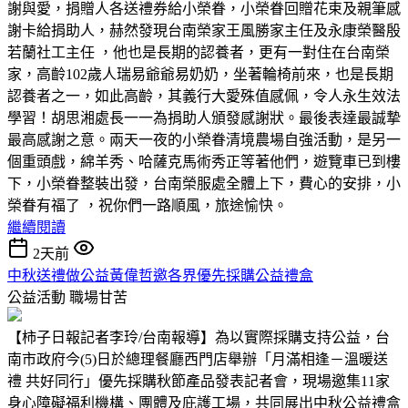
謝與愛，捐贈人各送禮券給小榮眷，小榮眷回贈花束及親筆感
謝卡給捐助人，赫然發現台南榮家王風勝家主任及永康榮醫殷
若蘭社工主任 ，他也是長期的認養者，更有一對住在台南榮
家，高齡102歲人瑞易爺爺易奶奶，坐著輪椅前來，也是長期
認養者之一，如此高齡，其義行大愛殊值感佩，令人永生效法
學習！胡思湘處長一一為捐助人頒發感謝狀。最後表達最誠摯
最高感謝之意。兩天一夜的小榮眷清境農場自強活動，是另一
個重頭戲，綿羊秀、哈薩克馬術秀正等著他們，遊覽車已到樓
下，小榮眷整裝出發，台南榮服處全體上下，費心的安排，小
榮眷有福了 ，祝你們一路順風，旅途愉快。
繼續閱讀
2天前
中秋送禮做公益黃偉哲邀各界優先採購公益禮盒
公益活動
職場甘苦
【柿子日報記者李玲/台南報導】為以實際採購支持公益，台
南市政府今(5)日於總理餐廳西門店舉辦「月滿相逢－溫暖送
禮 共好同行」優先採購秋節產品發表記者會，現場邀集11家
身心障礙福利機構、團體及庇護工場，共同展出中秋公益禮盒