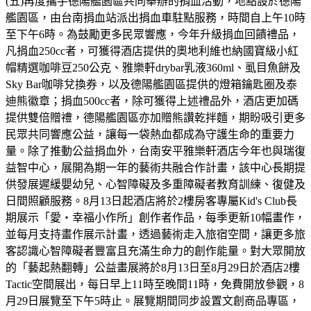
(五)再度攜手德陽艦園區共同舉辦的捐血活動，地點設於德陽
艦園區，由台南捐血站派出捐血車駐點服務，時間自上午10時
至下午6時。為鼓勵更多民眾響應，今年升級捐血回饋禮品，
凡捐血250cc者，可獲得酒店提供的奧地利維也納國寶級小紅
帽精選咖啡豆250公克、雅樂軒drybar乳液360ml、虱目魚餅及
Sky Bar咖啡兌換券，以及德陽艦園區提供的燈箱鑰匙圈及泰
迪熊徽章；捐血500cc者，除可獲得上述禮品外，酒店更加碼
提供雙倍贈禮，德陽艦園區亦加贈熊讚乾拌麵，期盼吸引更多
民眾共同響應公益，讓每一袋熱血都成為守護生命的重要力
量。除了推動公益捐血外，台南安平雅樂軒酒店今年也與瑞復
益智中心，展開為期一年的藝術共融合作計畫，該中心長期提
供發展遲緩嬰幼兒、心智障礙及多重障礙者教育訓練、復健及
日間照顧服務。8月13日起酒店將於2樓房客專屬Kid's Club長
期展示「愛・幸福小作所」創作者作品，每季更新10幅畫作，
並每月支持畫作展示計畫，透過藝術走入旅宿空間，讓更多旅
客認識心智障礙者豐富且充滿生命力的創作能量。對大眾開放
的「藝起熱翻轉」公益畫展將於8月13日至8月29日於酒店2樓
Tactic空間展出，每日早上11時至晚間11時，免費開放參觀，8
月29日展覽至下午5時止。展覽期間同步設置文創商品專區，