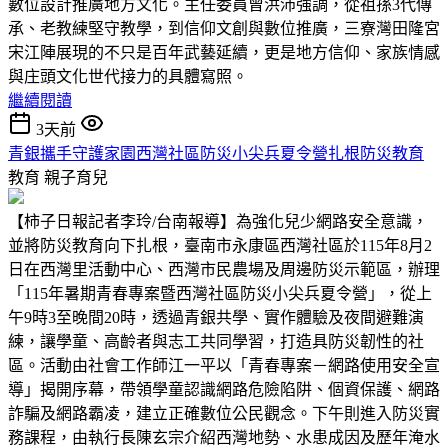
數位設計推廣地方文化。主任委員曾洪沛強調，從祖孫3代傳
承、老教練堅守教學，到信仰文創與數位推廣，三寮灣田隆宮
宋江陣展現的不只是百年武藝延續，更是地方信仰、家族情感
與庄頭文化世代接力的具體寫照。
繼續閱讀
3天前
青銀攜手守護家園西灣社區防災小尖兵夏令營扎根防災教育
教育
親子育兒
【柿子日報記者李玲/台南報導】為強化兒少網路安全意識，
並將防災教育向下扎根，臺南市永康區西灣社區於115年8月2
日在西灣里活動中心、西灣市民農場及周邊防災示範區，辦理
「115年暑期青春專案暨西灣社區防災小尖兵夏令營」，從上
午9時3至晚間20時，透過青銀共學、實作體驗及夜間避難演
練，讓學童、高齡者與志工共同學習，打造具防災韌性的社
區。活動由社會工作師江一平以「青春專案－網路使用安全宣
導」揭開序幕，帶領學童認識網路危險陷阱、個資保護、網路
詐騙及網路霸凌，建立正確數位公民觀念。下午則進入防災實
務課程，由執行長陳玄宗介紹西灣地勢、水患成因及歷年淹水