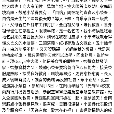
王侯將相」「凡出我門者皆老饕食神」放眼星球，獨步天下吾
挑大師也！向大家問候，驚豔全場。挑大師首次以幼年家庭環
境為題，鼓勵小榮眷要有，「自信」問在場的貴賓及小榮眷，
自信是天生的？還是後天的？導入正題，自曝家庭是三級貧
戶，父母親在外縣市工作打拼，全由祖父母，隔代教養，養外
祖母也住在家裡面，眼睛半瞎，是一名乞丐，我小時候是吃著
祂乞討來的東西長大的，到現在我都很感恩，小學時我就看得
懂文言文的水滸傳、三國演義、紅樓夢及古文觀止。五十幾年
前，由於功課不錯 ，又天資聰穎 ，老師給我的獎賞，就是幫
他擦摩托車 ，我只需讀半天就可以放學，回家務農，幫忙生
計。現Google挑大師，他是美食界的愛迪生、智慧食材發明
家、智慧食材之父，鼓勵小榮眷要培養自信心及能力，接受榮
服處照顧，接受良好教育，環境再惡劣，更要愈挫愈勇。長大
成人後盼有能力，讓善的循環 再反饋社會，永不止息，更當
場邀請小榮眷 ，參加8月15日 ，在岡山舉辦的「光輝814校友
向前行飛機饗宴活動」參觀空軍軍史舘及空軍航空教育館，融
入全民國防教育，近距離與軍用飛機在一起，逐夢藍天！台南
榮服處小榮眷相見歡，很有感，畫面很溫馨，小榮眷代表致詞
及全體合唱，「因為有你，愛常在心裡」」表達對捐助人的感