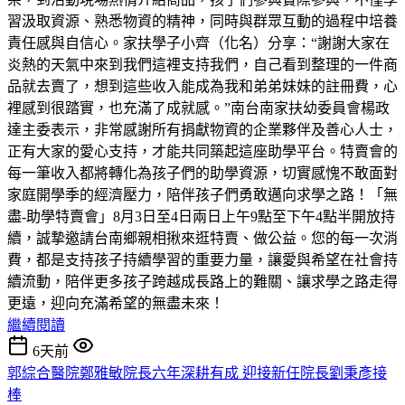
習汲取資源、熟悉物資的精神，同時與群眾互動的過程中培養
責任感與自信心。家扶學子小齊（化名）分享：“謝謝大家在
炎熱的天氣中來到我們這裡支持我們，自己看到整理的一件商
品就去賣了，想到這些收入能成為我和弟弟妹妹的註冊費，心
裡感到很踏實，也充滿了成就感。”南台南家扶幼委員會楊政
達主委表示，非常感謝所有捐獻物資的企業夥伴及善心人士，
正有大家的愛心支持，才能共同築起這座助學平台。特賣會的
每一筆收入都將轉化為孩子們的助學資源，切實感愧不敢面對
家庭開學季的經濟壓力，陪伴孩子們勇敢邁向求學之路！「無
盡-助學特賣會」8月3日至4日兩日上午9點至下午4點半開放持
續，誠摯邀請台南鄉親相揪來逛特賣、做公益。您的每一次消
費，都是支持孩子持續學習的重要力量，讓愛與希望在社會持
續流動，陪伴更多孩子跨越成長路上的難關、讓求學之路走得
更遠，迎向充滿希望的無盡未來！
繼續閱讀
6天前
郭綜合醫院鄭雅敏院長六年深耕有成 迎接新任院長劉秉彥接
棒