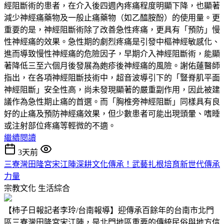
經阻斷術的患者，在介入後四週內疼痛程度明顯下降，也顯著
減少神經痛藥物及一般止痛藥物（如乙醯胺酚）的使用量。更
重要的是，神經阻斷術除了改善急性疼痛，更具有「預防」慢
性神經痛的效果。急性期的劇烈疼痛是引發中樞神經敏感化、
進而導致慢性神經痛的危險因子，早期介入神經阻斷術，能顯
著降低三至六個月後發展為皰疹後神經痛的風險。謝佑蓮醫師
指出，在各項神經阻斷技術中，超音波導引下的「豎脊肌平面
神經阻斷」安全性高，尚未發現顯著的嚴重副作用，因此被建
議作為急性期止痛的首選。而「胸椎旁神經阻斷」同樣具有良
好的止痛及預防神經痛效果，但少數患者可能出現頭暈、嗜睡
或注射部位疼痛等輕微的不適。
繼續閱讀
3天前
三寮灣田隆宮宋江陣深耕文化傳承！武藝扎根培育新世代傳承
力量
宗教文化
生活綜合
【柿子日報記者李玲/台南報導】迎傳承百餘年的台南市北門
區三寮灣田隆宮宋江陣，是北門地區重要的傳統民俗與地方信