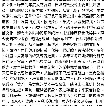
仰文化。昨天的年度大廟會時，田隆宮管委會主委曾洪沛強
調，將持續結合社區力量，推動宋江陣文化保存與傳承。主委
曾洪沛表示，田隆宮長年辦理兒童武藝集訓，由資深師兄依程
度採一對一及套招方式，教授步法、拳式、兵器及陣式，並帶
領學員參與入館、出香、遶境等活動，讓孩子在實作中認識家
鄉文化，體會忠義精神與團隊紀律。宋江陣歷經世代接棒，現
今更有不少祖孫3代同為組員，從長輩到下一代共同參與訓練
與活動，使宋江陣不僅是武藝傳承，也是家族共同的文化記
憶，讓地方信仰與庄頭情感一代接一代延續。曾洪沛說，現年
70餘歲、居高雄的總教練曾進興，30多年來每逢訓練期間皆每
日往返三寮灣，親自指導學員，風雨無阻。他表示，只要還有
體力，就會持續教學，將祖先留下的武藝完整傳承給下一代。
宋江陣會長曾進吉表示，兒童訓練不只是培養新血，更希望孩
子建立家鄉認同，培養責任感與團隊精神。此外，田隆宮推出
以兵器「雙斧」為意象的雙斧平安吊飾，結合宋江爺信仰與百
年硃砂註記，寓意「雙斧護我身、家運存雙福；平安吉祥物、
健康隨身帶」，讓傳統信仰融入日常生活；並在學甲數位機會
中心（DOC）協助下開發活動T恤、馬克杯等文創商品，運用