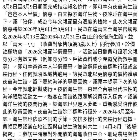
8月8日至8月9日期間完成指定報名條件，即可享有夜宿海生館
「爸爸本人半價」優惠，白天探索海洋生物、夜晚睡在海平面
下，讓「陪伴」成為今年父親節最有溫度的禮物。此次父親節
優惠將於2026年8月8日至8月9日，民眾在這兩天至海景官網報
名2026年8月13日至2026年12月31日(含)止的夜宿海生館，並
以「兩大一小」（收費對象皆須為3歲以上）同行參加，於備
註欄填寫「2026父親節半價優惠」，活動當日攜帶可證明父親
身分之有效文件（例如身分證、戶籍資料或孕產育兒衛教手冊
等），即可享爸爸本人半價優惠，無論選擇夜宿標準行程或套
裝行程、任何就寢區域皆適用，讓民眾能以更優惠的價格體驗
夜宿海生館，留下屬於海洋的專屬回憶，讓原本想等下次的旅
程，今年就能輕鬆成行。夜宿海生館一直是全台最具代表性的
海洋體驗活動之一，遊客在閉館後跟隨解說員深入探索，認識
海洋生物的夜間行為，於海底世界進入夢鄉，重新感受陪伴彼
此的珍貴回憶。夜宿海生館除了標準行程外，2026年8月至年
底，海生館也依照不同的季節，安排多樣化的套裝行程選擇，
帶領民眾認識在地社區與自然生態如何共生：l 4月-8月「後場
揭密」：參訪平時無對外開放的海龜收容中心、珊瑚農場與標