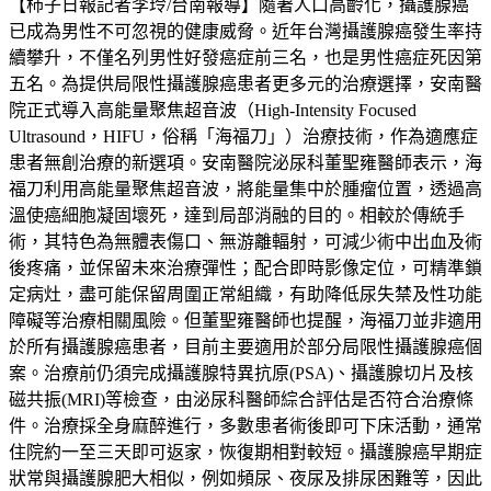
【柿子日報記者李玲/台南報導】隨著人口高齡化，攝護腺癌
已成為男性不可忽視的健康威脅。近年台灣攝護腺癌發生率持
續攀升，不僅名列男性好發癌症前三名，也是男性癌症死因第
五名。為提供局限性攝護腺癌患者更多元的治療選擇，安南醫
院正式導入高能量聚焦超音波（High-Intensity Focused
Ultrasound，HIFU，俗稱「海福刀」）治療技術，作為適應症
患者無創治療的新選項。安南醫院泌尿科董聖雍醫師表示，海
福刀利用高能量聚焦超音波，將能量集中於腫瘤位置，透過高
溫使癌細胞凝固壞死，達到局部消融的目的。相較於傳統手
術，其特色為無體表傷口、無游離輻射，可減少術中出血及術
後疼痛，並保留未來治療彈性；配合即時影像定位，可精準鎖
定病灶，盡可能保留周圍正常組織，有助降低尿失禁及性功能
障礙等治療相關風險。但董聖雍醫師也提醒，海福刀並非適用
於所有攝護腺癌患者，目前主要適用於部分局限性攝護腺癌個
案。治療前仍須完成攝護腺特異抗原(PSA)、攝護腺切片及核
磁共振(MRI)等檢查，由泌尿科醫師綜合評估是否符合治療條
件。治療採全身麻醉進行，多數患者術後即可下床活動，通常
住院約一至三天即可返家，恢復期相對較短。攝護腺癌早期症
狀常與攝護腺肥大相似，例如頻尿、夜尿及排尿困難等，因此