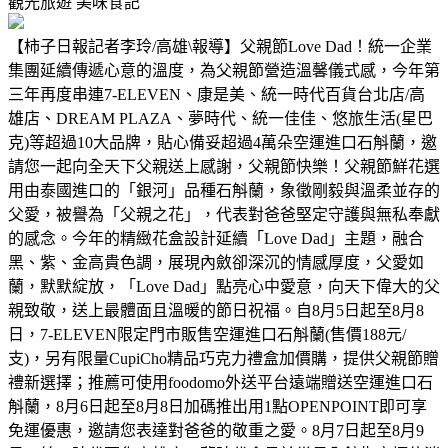
觀光旅遊
美味食記
【柿子日報記者李玲/高雄\報導】父親節Love Dad！統一企業
集團延續傳遞心意的溫度，為父親節營造溫馨儀式感，今年第
三年再度串連7-ELEVEN、康是美、統一時代百貨台北店/高
雄店、DREAM PLAZA、夢時代、統一佳佳、悠旅生活(星巴
克)等超過10大品牌，貼心備妥超過4萬朵空運進口石斛蘭，邀
請您一起向全天下父親送上感謝，父親節快樂！父親節鮮花選
用由泰國進口的「銀河」品種石斛蘭，象徵剛毅與溫柔並存的
父愛，被譽為「父親之花」，代表對爸爸堅定守護與無私奉獻
的感念。今年的精緻花盒設計延續「Love Dad」主題，融合
黑、紫、金高貴色調，展現內斂卻深沉的情感厚度，父愛如
蘭，默默綻放，「Love Dad」點亮心中愛意，向天下偉大的父
親致敬，送上最體面且溫暖的節日祝福。自8月5日起至8月8
日，7-ELEVEN限定門市販售空運進口石斛蘭(售價188元/
支)，另有限量CupiCho精品巧克力禮盒加價購，提供父親節贈
禮新選擇；推薦可使用foodomo外送平台遠端贈送空運進口石
斛蘭，8月6日起至8月8日加碼推出用1點OPENPOINT即可享
免運優惠，邀請您表達對爸爸的敬重之愛。8月7日起至8月9