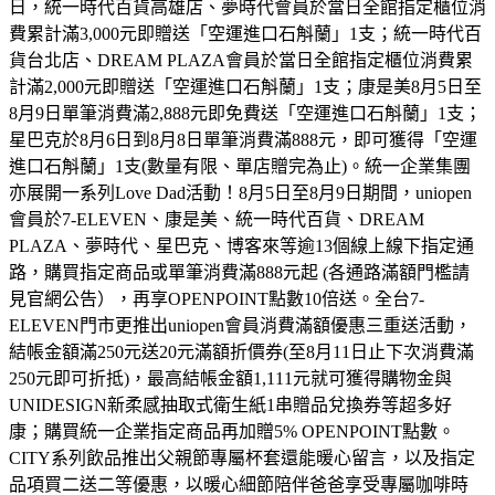
日，統一時代百貨高雄店、夢時代會員於當日全館指定櫃位消
費累計滿3,000元即贈送「空運進口石斛蘭」1支；統一時代百
貨台北店、DREAM PLAZA會員於當日全館指定櫃位消費累
計滿2,000元即贈送「空運進口石斛蘭」1支；康是美8月5日至
8月9日單筆消費滿2,888元即免費送「空運進口石斛蘭」1支；
星巴克於8月6日到8月8日單筆消費滿888元，即可獲得「空運
進口石斛蘭」1支(數量有限、單店贈完為止)。統一企業集團
亦展開一系列Love Dad活動！8月5日至8月9日期間，uniopen
會員於7-ELEVEN、康是美、統一時代百貨、DREAM
PLAZA、夢時代、星巴克、博客來等逾13個線上線下指定通
路，購買指定商品或單筆消費滿888元起 (各通路滿額門檻請
見官網公告），再享OPENPOINT點數10倍送。全台7-
ELEVEN門市更推出uniopen會員消費滿額優惠三重送活動，
結帳金額滿250元送20元滿額折價券(至8月11日止下次消費滿
250元即可折抵)，最高結帳金額1,111元就可獲得購物金與
UNIDESIGN新柔感抽取式衛生紙1串贈品兌換券等超多好
康；購買統一企業指定商品再加贈5% OPENPOINT點數。
CITY系列飲品推出父親節專屬杯套還能暖心留言，以及指定
品項買二送二等優惠，以暖心細節陪伴爸爸享受專屬咖啡時