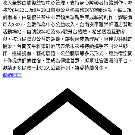
收入全數由瑞復益智中心管理，支持身心障礙者持續創作。亦
將於8月22日及8月29日舉辦公益熱轉印DIY體驗活動，每日規
劃兩場，由瑞復益智中心帶領民眾親手完成藝術創作，體驗費
每人$300，全數作為中心公益收入。台南安平雅樂軒酒店贊助
活動場地、自助飲料吧及Sky觀景台體驗，希望透過互動參
與，拉近民眾與公益的距離，讓藝術成為理解、陪伴與共融的
橋梁。台南安平雅樂軒酒店表示未來將持續攜手不同公益夥
伴，透過捐血、藝術展覽、公益體驗等多元形式，讓旅宿空間
不僅提供舒適住宿，更成為傳遞善意、凝聚社會溫暖的平台，
邀請更多民眾一起加入公益行列，讓愛持續發生。
繼續閱讀