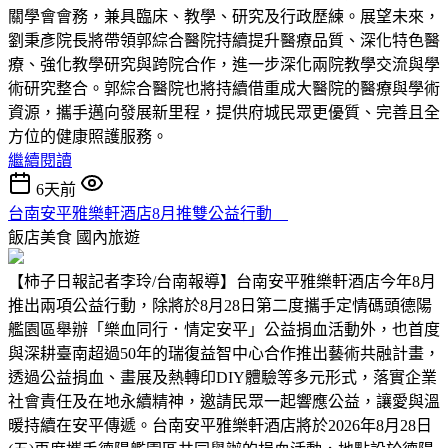
關學會會務，兼具臨床、教學、研究及行政歷練。展望未來，
劉秉彥院長將帶領郭綜合醫院持續提升醫療品質、深化特色醫
療、強化教學研究與跨院合作，進一步深化兩院教學交流與學
術研究整合。郭綜合醫院也將持續借重成大醫院的醫療與學術
資源，攜手邁向發展新里程，提供府城民眾更優質、完善且全
方位的健康照護服務。
繼續閱讀
6天前
台南安平雅樂軒酒店8月推雙公益行動
飯店美食
國內旅遊
【柿子日報記者李玲/台南報導】台南安平雅樂軒酒店今年8月
推出兩項公益行動，除將於8月28日第二度攜手定情碼頭德陽
艦園區舉辦「樂血同行．情定安平」公益捐血活動外，也首度
與深耕臺南超過50年的瑞復益智中心合作推出藝術共融計畫，
透過公益捐血、畫展及熱轉印DIY體驗等多元形式，落實企業
社會責任及在地永續精神，邀請民眾一起響應公益，讓愛與溫
暖持續在安平傳遞。台南安平雅樂軒酒店將於2026年8月28日