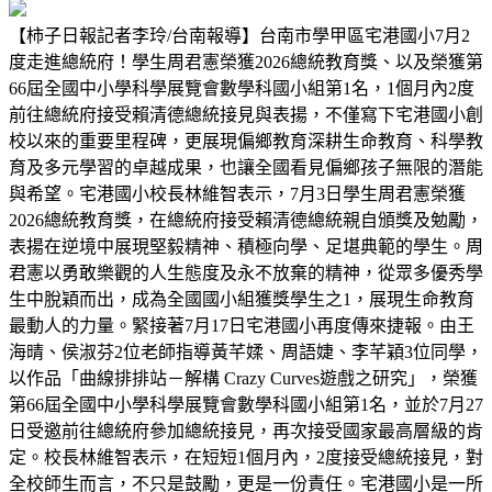
【柿子日報記者李玲/台南報導】台南市學甲區宅港國小7月2
度走進總統府！學生周君憲榮獲2026總統教育獎、以及榮獲第
66屆全國中小學科學展覽會數學科國小組第1名，1個月內2度
前往總統府接受賴清德總統接見與表揚，不僅寫下宅港國小創
校以來的重要里程碑，更展現偏鄉教育深耕生命教育、科學教
育及多元學習的卓越成果，也讓全國看見偏鄉孩子無限的潛能
與希望。宅港國小校長林維智表示，7月3日學生周君憲榮獲
2026總統教育獎，在總統府接受賴清德總統親自頒獎及勉勵，
表揚在逆境中展現堅毅精神、積極向學、足堪典範的學生。周
君憲以勇敢樂觀的人生態度及永不放棄的精神，從眾多優秀學
生中脫穎而出，成為全國國小組獲獎學生之1，展現生命教育
最動人的力量。緊接著7月17日宅港國小再度傳來捷報。由王
海晴、侯淑芬2位老師指導黃芊媃、周語婕、李芊穎3位同學，
以作品「曲線排排站－解構 Crazy Curves遊戲之研究」，榮獲
第66屆全國中小學科學展覽會數學科國小組第1名，並於7月27
日受邀前往總統府參加總統接見，再次接受國家最高層級的肯
定。校長林維智表示，在短短1個月內，2度接受總統接見，對
全校師生而言，不只是鼓勵，更是一份責任。宅港國小是一所