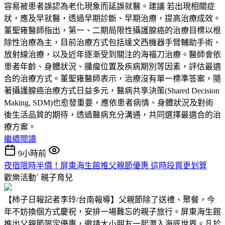
容易被患者誤認為老化現象而延誤就醫。建議 若出現相關症
狀，應及早就醫，透過早期診斷、早期治療，提高治療成效。
董聖雍醫師指出，第一、二期局限性攝護腺癌的治療目標以根
除性治療為主，目前治療方式包括達文西機器手臂輔助手術、
放射線治療，以及近年逐漸受到關注的海福刀治療。醫師會依
患者年齡、身體狀況、腫瘤位置及疾病期別等因素，評估最適
合的治療方式。董聖雍醫師表示，治療沒有單一標準答案，隨
著攝護腺癌治療方式日益多元，醫病共享決策(Shared Decision
Making, SDM)也愈發重要，應依患者病情、身體狀況及對術
後生活品質的期待，透過醫病充分溝通，共同選擇最適合的治
療方案。
繼續閱讀
9小時前
夜宿限時半價！屏東海生館推父親節優惠 這時段買更划算
歡樂活動ˋ
親子育兒
【柿子日報記者李玲/台南報導】父親節除了送禮、聚餐，今
年不妨換個方式慶祝，安排一場難忘的親子旅行。屏東海生館
推出父親節限定優惠，邀請大小朋友一起潛入海底世界。凡於