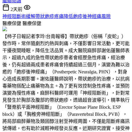
繼續閱讀
2天前
神經阻斷術緩解帶狀皰疹疼痛降低皰疹後神經痛風險
醫療保健
醫療保健
【柿子日報記者李玲/台南報導】帶狀皰疹（俗稱「皮蛇」）
發作時，常伴隨劇烈灼熱與刺痛，不僅影響日常活動，更可能
干擾夜間睡眠，降低生活品質。成大醫院麻醉部謝佑蓮醫師表
示，超過九成的急性帶狀皰疹患者會經歷急性疼痛，經治療
後，仍有超過兩成患者疼痛會持續超過三個月，演變為難以治
癒的「皰疹後神經痛」（Postherpetic Neuralgia, PHN），對身
心造成長期影響。謝佑蓮醫師說明，帶狀皰疹的治療，以抗病
毒藥物搭配止痛藥物為主。為了更有效控制急性疼痛，並預防
演變為慢性疼痛，麻醉科醫師可運用「神經阻斷術」，針對常
見發生於胸部及腹部的帶狀皰疹，透過超音波導引，精準執行
「豎脊肌平面神經阻斷」（Erector Spinae Plane Block, ESP
block）或「胸椎旁神經阻斷」（Paravertebral Block, PVB），
將局部麻醉藥物及類固醇注射至神經周圍，不僅能阻斷疼痛訊
號傳遞，也有助於減輕神經發炎反應。近期研究證實，接受神