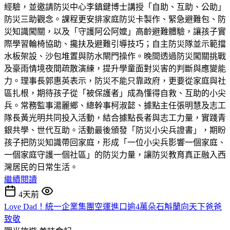
經驗，並邀請防災中心李鎮鍵博士講授「自助、互助、公助」
防災三助觀念。課程更安排家庭防災卡製作、緊急避難包、防
災知識闖關，以及「守護阿公阿嬤」高齡避難體驗，讓孩子實
際學習輪椅協助、攙扶及避難引導技巧；自主防災隊並示範擋
水板架設、沙包堆置與防水閘門操作。晚間透過防災闖關挑戰
及豪雨情境夜間疏散演練，提升學童面對災害的判斷與應變能
力。理事長郭惠英表示，防災不能只靠政府，更要從家庭與社
區扎根，期待孩子從「被保護者」成為懂得自救、互助的小尖
兵。常務監事湯麗鄉、總幹事柯淑懿、據點主任張明慧及志工
隊長黃光明共同投入活動，結合據點長者與志工力量，實踐青
銀共學、世代互助。活動最後頒發「防災小尖兵證書」，期盼
孩子把防災知識帶回家庭，形成「一位小尖兵影響一個家庭、
一個家庭守護一個社區」的防災力量，讓防災教育真正融入西
灣居民的日常生活。
繼續閱讀
4天前
Love Dad！統一企業集團空運進口逾4萬朵石斛蘭向天下爸爸
致敬