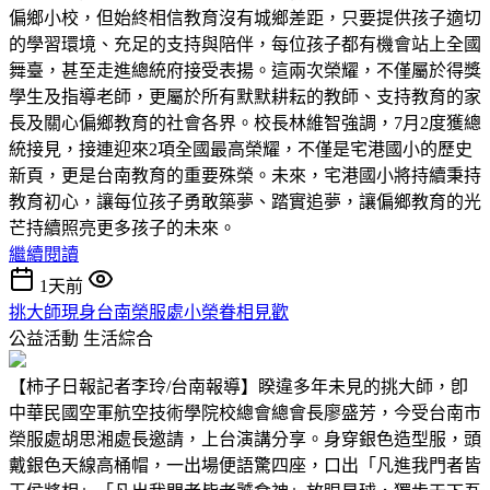
偏鄉小校，但始終相信教育沒有城鄉差距，只要提供孩子適切
的學習環境、充足的支持與陪伴，每位孩子都有機會站上全國
舞臺，甚至走進總統府接受表揚。這兩次榮耀，不僅屬於得獎
學生及指導老師，更屬於所有默默耕耘的教師、支持教育的家
長及關心偏鄉教育的社會各界。校長林維智強調，7月2度獲總
統接見，接連迎來2項全國最高榮耀，不僅是宅港國小的歷史
新頁，更是台南教育的重要殊榮。未來，宅港國小將持續秉持
教育初心，讓每位孩子勇敢築夢、踏實追夢，讓偏鄉教育的光
芒持續照亮更多孩子的未來。
繼續閱讀
1天前
挑大師現身台南榮服處小榮眷相見歡
公益活動
生活綜合
【柿子日報記者李玲/台南報導】睽違多年未見的挑大師，卽
中華民國空軍航空技術學院校總會總會長廖盛芳，今受台南市
榮服處胡思湘處長邀請，上台演講分享。身穿銀色造型服，頭
戴銀色天線高桶帽，一出場便語驚四座，口出「凡進我門者皆