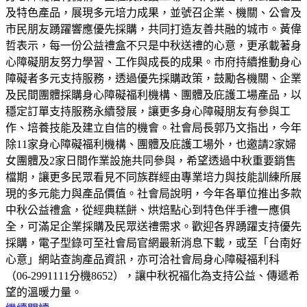
及特色產品，展現多元培力成果，並號召企業、機關、公會及
市民朋友踴躍響應優先採購，共同打造友善共融的城市。黃偉
哲表示，每一份公益禮盒不只是中秋送禮的心意，更承載著身
心障礙朋友努力學習、工作與成長的成果。市府持續推動身心
障礙者多元支持服務，透過優先採購政策，鼓勵各機關、企業
及民間團體採購身心障礙福利機構、團體及庇護工場產品，以
穩定訂單支持服務永續發展，讓更多身心障礙朋友有參與工
作、培養技能及建立自信的機會。社會局長郭乃文指出，今年
除11家身心障礙福利機構、團體及庇護工場外，也邀請2家婦
女團體及2家日間作業設施共同參與，希望透過中秋重要銷售
檔期，讓更多民眾看見不同族群經由專業培力與技能訓練所展
現的多元能力與產品價值。社會局說明，今年各單位推出多款
中秋公益禮盒，從經典糕餅、烘焙點心到特色伴手禮一應俱
全，可滿足企業採購及民眾送禮需求。歡迎各界踴躍支持優先
採購，電子型錄可至社會局官網最新消息下載，或至「台南好
心意」網站查詢產品資訊，亦可洽社會局身心障礙福利科
（06-2991111分機8652），讓中秋祝福化為支持公益、傳遞希
望的溫暖力量。