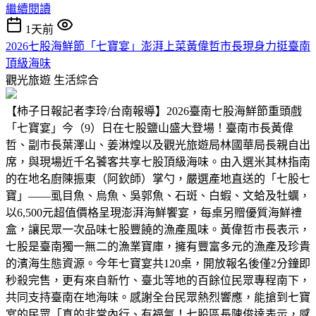
繼續閱讀
1天前
2026七股海鮮節「七寶宴」澎湃上菜黃偉哲市長現身力挺臺南
頂級海味
觀光旅遊
生活綜合
【柿子日報記者李玲/台南報導】2026臺南七股海鮮節重頭戲
「七寶宴」今（9）日在七股鹽山盛大登場！臺南市長黃偉
哲、副市長葉澤山、姜淋煌以及觀光旅遊局林國華局長親自出
席，與現場近千名饕客共享七股頂級海味。由入選米其林指南
的在地名廚陳振東（阿欽師）掌勺，嚴選產地直送的「七股七
寶」——虱目魚、烏魚、吳郭魚、石斑、白蝦、文蛤及牡蠣，
以6,500元超值價格呈現澎湃海鮮饗宴，每桌另贈優質海鮮禮
盒，讓民眾一次品味七股豐饒的漁產風味。黃偉哲市長表示，
七股是臺南獨一無二的漁業寶庫，擁有豐富多元的漁產及珍貴
的濱海生態資源。今年七寶宴共120桌，開放報名後僅2分鐘即
秒殺完售，更有來自新竹、臺北等地的百餘位民眾專程南下，
共同支持臺南在地海味。感謝全台民眾熱烈響應，能搶到七寶
宴的民眾「真的非常內行、有福氣！七股區長陳俊達表示，感