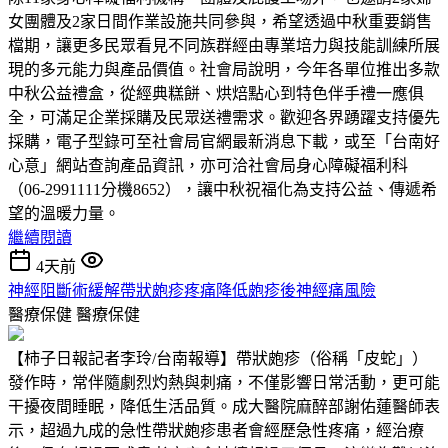
女團體及2家日間作業設施共同參與，希望透過中秋重要銷售
檔期，讓更多民眾看見不同族群經由專業培力與技能訓練所展
現的多元能力與產品價值。社會局說明，今年各單位推出多款
中秋公益禮盒，從經典糕餅、烘焙點心到特色伴手禮一應俱
全，可滿足企業採購及民眾送禮需求。歡迎各界踴躍支持優先
採購，電子型錄可至社會局官網最新消息下載，或至「台南好
心意」網站查詢產品資訊，亦可洽社會局身心障礙福利科
（06-2991111分機8652），讓中秋祝福化為支持公益、傳遞希
望的溫暖力量。
繼續閱讀
4天前
神經阻斷術緩解帶狀皰疹疼痛降低皰疹後神經痛風險
醫療保健
醫療保健
【柿子日報記者李玲/台南報導】帶狀皰疹（俗稱「皮蛇」）
發作時，常伴隨劇烈灼熱與刺痛，不僅影響日常活動，更可能
干擾夜間睡眠，降低生活品質。成大醫院麻醉部謝佑蓮醫師表
示，超過九成的急性帶狀皰疹患者會經歷急性疼痛，經治療