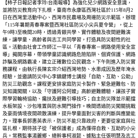
【柿子日報記者李玲/台南報導】為強化兒少網路安全意識，
並將防災教育向下扎根，臺南市永康區西灣社區於115年8月2
日在西灣里活動中心、西灣市民農場及周邊防災示範區，辦理
「115年暑期青春專案暨西灣社區防災小尖兵夏令營」，從上
午9時3至晚間20時，透過青銀共學、實作體驗及夜間避難演
練，讓學童、高齡者與志工共同學習，打造具防災韌性的社
區。活動由社會工作師江一平以「青春專案－網路使用安全宣
導」揭開序幕，帶領學童認識網路危險陷阱、個資保護、網路
詐騙及網路霸凌，建立正確數位公民觀念。下午則進入防災實
務課程，由執行長陳玄宗介紹西灣地勢、水患成因及歷年淹水
經驗，並邀請防災中心李鎮鍵博士講授「自助、互助、公助」
防災三助觀念。課程更安排家庭防災卡製作、緊急避難包、防
災知識闖關，以及「守護阿公阿嬤」高齡避難體驗，讓孩子實
際學習輪椅協助、攙扶及避難引導技巧；自主防災隊並示範擋
水板架設、沙包堆置與防水閘門操作。晚間透過防災闖關挑戰
及豪雨情境夜間疏散演練，提升學童面對災害的判斷與應變能
力。理事長郭惠英表示，防災不能只靠政府，更要從家庭與社
區扎根，期待孩子從「被保護者」成為懂得自救、互助的小尖
兵。常務監事湯麗鄉、總幹事柯淑懿、據點主任張明慧及志工