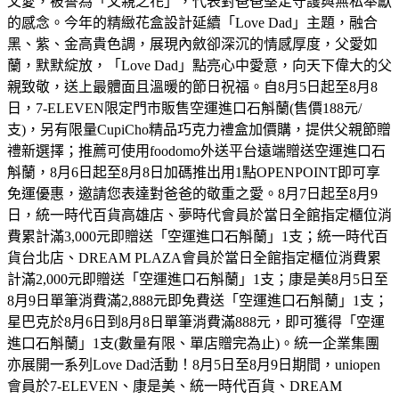
父愛，被譽為「父親之花」，代表對爸爸堅定守護與無私奉獻
的感念。今年的精緻花盒設計延續「Love Dad」主題，融合
黑、紫、金高貴色調，展現內斂卻深沉的情感厚度，父愛如
蘭，默默綻放，「Love Dad」點亮心中愛意，向天下偉大的父
親致敬，送上最體面且溫暖的節日祝福。自8月5日起至8月8
日，7-ELEVEN限定門市販售空運進口石斛蘭(售價188元/
支)，另有限量CupiCho精品巧克力禮盒加價購，提供父親節贈
禮新選擇；推薦可使用foodomo外送平台遠端贈送空運進口石
斛蘭，8月6日起至8月8日加碼推出用1點OPENPOINT即可享
免運優惠，邀請您表達對爸爸的敬重之愛。8月7日起至8月9
日，統一時代百貨高雄店、夢時代會員於當日全館指定櫃位消
費累計滿3,000元即贈送「空運進口石斛蘭」1支；統一時代百
貨台北店、DREAM PLAZA會員於當日全館指定櫃位消費累
計滿2,000元即贈送「空運進口石斛蘭」1支；康是美8月5日至
8月9日單筆消費滿2,888元即免費送「空運進口石斛蘭」1支；
星巴克於8月6日到8月8日單筆消費滿888元，即可獲得「空運
進口石斛蘭」1支(數量有限、單店贈完為止)。統一企業集團
亦展開一系列Love Dad活動！8月5日至8月9日期間，uniopen
會員於7-ELEVEN、康是美、統一時代百貨、DREAM