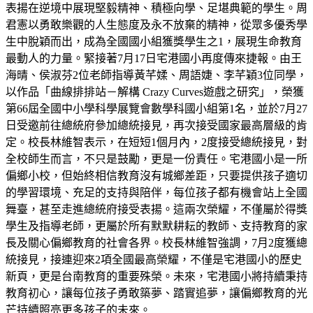
表揚在逆境中展現堅毅精神、積極向學、足堪典範的學生。周
君憲以勇敢樂觀的人生態度及永不放棄的精神，從眾多優秀學
生中脫穎而出，成為全國國小組獲獎學生之1，展現生命教育
最動人的力量。緊接著7月17日宅港國小再度傳來捷報。由王
海晴、侯淑芬2位老師指導黃芊媃、周語婕、李芊穎3位同學，
以作品「曲線排排站－解構 Crazy Curves遊戲之研究」，榮獲
第66屆全國中小學科學展覽會數學科國小組第1名，並於7月27
日受邀前往總統府參加總統接見，再次接受國家最高層級的肯
定。校長林維智表示，在短短1個月內，2度接受總統接見，對
全校師生而言，不只是鼓勵，更是一份責任。宅港國小是一所
偏鄉小校，但始終相信教育沒有城鄉差距，只要提供孩子適切
的學習環境、充足的支持與陪伴，每位孩子都有機會站上全國
舞臺，甚至走進總統府接受表揚。這兩次榮耀，不僅屬於得獎
學生及指導老師，更屬於所有默默耕耘的教師、支持教育的家
長及關心偏鄉教育的社會各界。校長林維智強調，7月2度獲總
統接見，接連迎來2項全國最高榮耀，不僅是宅港國小的歷史
新頁，更是台南教育的重要殊榮。未來，宅港國小將持續秉持
教育初心，讓每位孩子勇敢築夢、踏實追夢，讓偏鄉教育的光
芒持續照亮更多孩子的未來。