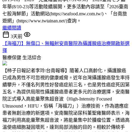
年華(8/10-23)等活動陸續展開，更多活動內容請至「2026臺南
七股海鮮節」活動網站(https://seafood.mw.com.tw/)、「台南旅
遊網」(https://www.twtainan.net/)查詢。
繼續閱讀
3天前
【海福刀】無傷口、無輻射安南醫院為攝護腺癌治療開啟新選
擇
醫療保健
生活綜合
【柿子日報記者李玲/台南報導】隨著人口高齡化，攝護腺癌
已成為男性不可忽視的健康威脅。近年台灣攝護腺癌發生率持
續攀升，不僅名列男性好發癌症前三名，也是男性癌症死因第
五名。為提供局限性攝護腺癌患者更多元的治療選擇，安南醫
院正式導入高能量聚焦超音波（High-Intensity Focused
Ultrasound，HIFU，俗稱「海福刀」）治療技術，作為適應症
患者無創治療的新選項。安南醫院泌尿科董聖雍醫師表示，海
福刀利用高能量聚焦超音波，將能量集中於腫瘤位置，透過高
溫使癌細胞凝固壞死，達到局部消融的目的。相較於傳統手