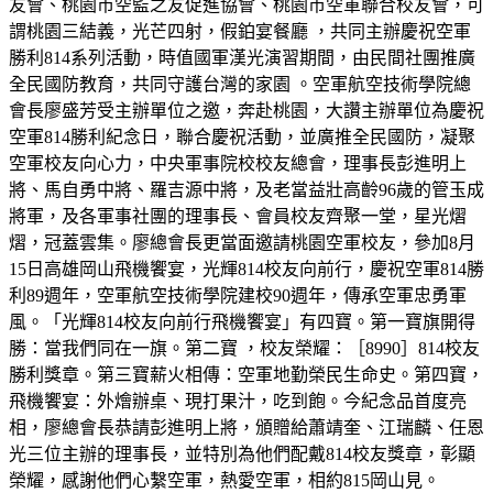
友會、桃園市空監之友促進協會、桃園市空軍聯合校友會，可
謂桃園三結義，光芒四射，假鉑宴餐廳 ，共同主辦慶祝空軍
勝利814系列活動，時值國軍漢光演習期間，由民間社團推廣
全民國防教育，共同守護台灣的家園 。空軍航空技術學院總
會長廖盛芳受主辦單位之邀，奔赴桃園，大讚主辦單位為慶祝
空軍814勝利紀念日，聯合慶祝活動，並廣推全民國防，凝聚
空軍校友向心力，中央軍事院校校友總會，理事長彭進明上
將、馬自勇中將、羅吉源中將，及老當益壯高齡96歲的管玉成
將軍，及各軍事社團的理事長、會員校友齊聚一堂，星光熠
熠，冠蓋雲集。廖總會長更當面邀請桃園空軍校友，參加8月
15日高雄岡山飛機饗宴，光輝814校友向前行，慶祝空軍814勝
利89週年，空軍航空技術學院建校90週年，傳承空軍忠勇軍
風。「光輝814校友向前行飛機饗宴」有四寶。第一寶旗開得
勝：當我們同在一旗。第二寶 ，校友榮耀：［8990］814校友
勝利獎章。第三寶薪火相傳：空軍地勤榮民生命史。第四寶，
飛機饗宴：外燴辦桌、現打果汁，吃到飽。今紀念品首度亮
相，廖總會長恭請彭進明上將，頒贈給蕭靖奎、江瑞麟、任恩
光三位主辦的理事長，並特別為他們配戴814校友獎章，彰顯
榮耀，感謝他們心繫空軍，熱愛空軍，相約815岡山見。