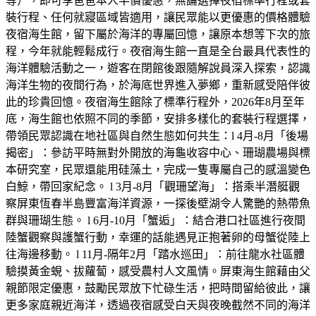
等），即可享爸爸本人半價優惠，無論選擇夜宿標準行程或套
裝行程、任何就寢區域皆適用，讓民眾能以更優惠的價格體驗
夜宿海生館，留下屬於海洋的專屬回憶，讓原本想等下次的旅
程，今年就能輕鬆成行。夜宿海生館一直是全台最具代表性的
海洋體驗活動之一，遊客在閉館後跟隨解說員深入探索，認識
海洋生物的夜間行為，於海底世界進入夢鄉，重新感受陪伴彼
此的珍貴回憶。夜宿海生館除了標準行程外，2026年8月至年
底，海生館也依照不同的季節，安排多樣化的套裝行程選擇，
帶領民眾認識在地社區與自然生態如何共生：l 4月-8月「後場
揭密」：參訪平時無對外開放的海龜收容中心、珊瑚農場與標
本研究室，民眾還能用硅藻土，完成一隻專屬自己的感溫變色
白鯨，帶回家紀念。 l 3月-8月「觀珊望海」：搭乘半潛艇觀
察屏東恆春半島豐富海洋資源，一探後壁湖令人驚艷的熱帶魚
群與珊瑚生態。 l 6月-10月「蟹逅」：結合港口社區進行夜間
陸蟹觀察與護蟹行動，幸運的話能遇見正抱著卵的母蟹從陸上
往海邊移動。 l 11月-隔年2月「踏水巡田」：前往龍水社區體
驗摸黃金蜆、拔蘿蔔，感受農村人文風情。屏東海生館藉由父
親節限定優惠，鼓勵民眾放下忙碌生活，把時間留給彼此，讓
更多家庭親近海洋，透過夜宿感受白天與夜晚截然不同的海洋