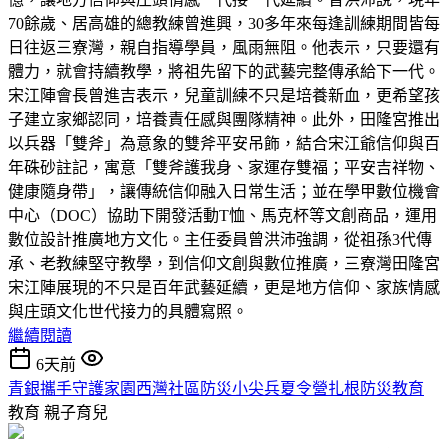
70餘歲、居高雄的總教練曾進興，30多年來每逢訓練期間皆每
日往返三寮灣，親自指導學員，風雨無阻。他表示，只要還有
體力，就會持續教學，將祖先留下的武藝完整傳承給下一代。
宋江陣會長曾進吉表示，兒童訓練不只是培養新血，更希望孩
子建立家鄉認同，培養責任感與團隊精神。此外，田隆宮推出
以兵器「雙斧」為意象的雙斧平安吊飾，結合宋江爺信仰與百
年硃砂註記，寓意「雙斧護我身、家運存雙福；平安吉祥物、
健康隨身帶」，讓傳統信仰融入日常生活；並在學甲數位機會
中心（DOC）協助下開發活動T恤、馬克杯等文創商品，運用
數位設計推廣地方文化。主任委員曾洪沛強調，從祖孫3代傳
承、老教練堅守教學，到信仰文創與數位推廣，三寮灣田隆宮
宋江陣展現的不只是百年武藝延續，更是地方信仰、家族情感
與庄頭文化世代接力的具體寫照。
繼續閱讀
6天前
青銀攜手守護家園西灣社區防災小尖兵夏令營扎根防災教育
教育
親子育兒