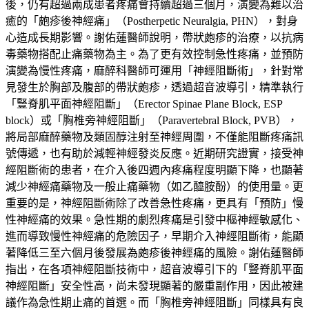
後，仍有超過兩成患者疼痛會持續超過三個月，演變為難以治
癒的「皰疹後神經痛」（Postherpetic Neuralgia, PHN），對身
心造成長期影響。謝佑蓮醫師說明，帶狀皰疹的治療，以抗病
毒藥物搭配止痛藥物為主。為了更有效控制急性疼痛，並預防
演變為慢性疼痛，麻醉科醫師可運用「神經阻斷術」，針對常
見發生於胸部及腹部的帶狀皰疹，透過超音波導引，精準執行
「豎脊肌平面神經阻斷」（Erector Spinae Plane Block, ESP
block）或「胸椎旁神經阻斷」（Paravertebral Block, PVB），
將局部麻醉藥物及類固醇注射至神經周圍，不僅能阻斷疼痛訊
號傳遞，也有助於減輕神經發炎反應。近期研究證實，接受神
經阻斷術的患者，在介入後四週內疼痛程度明顯下降，也顯著
減少神經痛藥物及一般止痛藥物（如乙醯胺酚）的使用量。更
重要的是，神經阻斷術除了改善急性疼痛，更具有「預防」慢
性神經痛的效果。急性期的劇烈疼痛是引發中樞神經敏感化、
進而導致慢性神經痛的危險因子，早期介入神經阻斷術，能顯
著降低三至六個月後發展為皰疹後神經痛的風險。謝佑蓮醫師
指出，在各項神經阻斷技術中，超音波導引下的「豎脊肌平面
神經阻斷」安全性高，尚未發現顯著的嚴重副作用，因此被建
議作為急性期止痛的首選。而「胸椎旁神經阻斷」同樣具有良