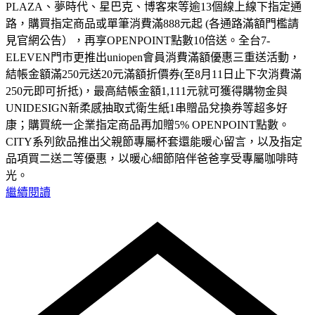
PLAZA、夢時代、星巴克、博客來等逾13個線上線下指定通
路，購買指定商品或單筆消費滿888元起 (各通路滿額門檻請
見官網公告），再享OPENPOINT點數10倍送。全台7-
ELEVEN門市更推出uniopen會員消費滿額優惠三重送活動，
結帳金額滿250元送20元滿額折價券(至8月11日止下次消費滿
250元即可折抵)，最高結帳金額1,111元就可獲得購物金與
UNIDESIGN新柔感抽取式衛生紙1串贈品兌換券等超多好
康；購買統一企業指定商品再加贈5% OPENPOINT點數。
CITY系列飲品推出父親節專屬杯套還能暖心留言，以及指定
品項買二送二等優惠，以暖心細節陪伴爸爸享受專屬咖啡時
光。
繼續閱讀