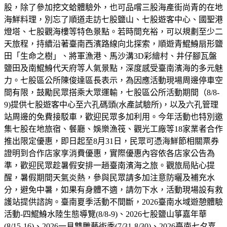
股，除了參加挖文蛤體驗外，也可品嚐三股海產街尚青的在地
海鮮料理，別忘了順道走訪七股鹽山、七股遊客中心、國聖港
燈塔、七股觀海樓等特色景點。若時間充裕，可以規劃至少二
天旅程，持續沿著臺南西濱路線向北探索，順遊青鯤鯓扇形鹽
田「生命之樹」、將軍漁港、馬沙溝3D彩繪村、井仔腳瓦盤
鹽田及南鯤鯓代天府等人氣景點，深度感受臺南濱海的多元魅
力。七股區公所陳俊達區長表示，為因應活動現場周邊停車空
間有限，鼓勵民眾搭乘大眾運輸，七股區公所活動期間（8/8-
9)提供七股遊客中心至六孔碼頭(水產試驗所)，以及六孔管理
站周邊的免費接駁車，歡迎民眾多加利用。今年活動也特別邀
集七股在地旅宿、餐廳、娛樂漁筏、觀光工廠等18家業者合作
推出限定優惠，即日起至8月31日，民眾可憑海鮮節相關票券
證明到合作店家享消費優惠，實際優惠內容依各店家公告為
準，歡迎民眾趁暑假安排一趟臺南濱海之旅。觀旅局貼心提
醒，暑假期間天氣炎熱，參與民眾請多加注意防曬及補充水
分，避免中暑，如果有身體不適，請勿下水，活動現場設有救
護站提供諮詢。臺南夏季活動不間斷，2026臺南水域遊憩體驗
活動-四鯤鯓水陸生態導覽(8/8-9)、2026七股鹽山箏嘉年華
(8/15-16)、2026一見雙雕藝術季(7/31-8/30)、2026臺南七夕嘉