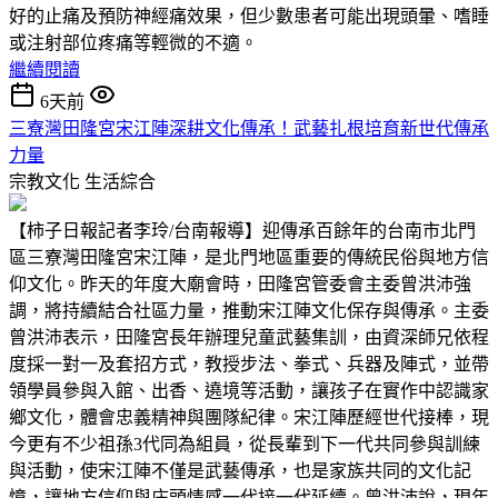
好的止痛及預防神經痛效果，但少數患者可能出現頭暈、嗜睡
或注射部位疼痛等輕微的不適。
繼續閱讀
6天前
三寮灣田隆宮宋江陣深耕文化傳承！武藝扎根培育新世代傳承
力量
宗教文化
生活綜合
【柿子日報記者李玲/台南報導】迎傳承百餘年的台南市北門
區三寮灣田隆宮宋江陣，是北門地區重要的傳統民俗與地方信
仰文化。昨天的年度大廟會時，田隆宮管委會主委曾洪沛強
調，將持續結合社區力量，推動宋江陣文化保存與傳承。主委
曾洪沛表示，田隆宮長年辦理兒童武藝集訓，由資深師兄依程
度採一對一及套招方式，教授步法、拳式、兵器及陣式，並帶
領學員參與入館、出香、遶境等活動，讓孩子在實作中認識家
鄉文化，體會忠義精神與團隊紀律。宋江陣歷經世代接棒，現
今更有不少祖孫3代同為組員，從長輩到下一代共同參與訓練
與活動，使宋江陣不僅是武藝傳承，也是家族共同的文化記
憶，讓地方信仰與庄頭情感一代接一代延續。曾洪沛說，現年