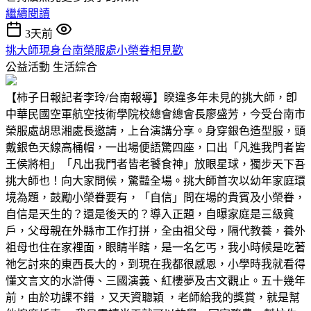
繼續閱讀
3天前
挑大師現身台南榮服處小榮眷相見歡
公益活動
生活綜合
【柿子日報記者李玲/台南報導】睽違多年未見的挑大師，卽
中華民國空軍航空技術學院校總會總會長廖盛芳，今受台南市
榮服處胡思湘處長邀請，上台演講分享。身穿銀色造型服，頭
戴銀色天線高桶帽，一出場便語驚四座，口出「凡進我門者皆
王侯將相」「凡出我門者皆老饕食神」放眼星球，獨步天下吾
挑大師也！向大家問候，驚豔全場。挑大師首次以幼年家庭環
境為題，鼓勵小榮眷要有，「自信」問在場的貴賓及小榮眷，
自信是天生的？還是後天的？導入正題，自曝家庭是三級貧
戶，父母親在外縣市工作打拼，全由祖父母，隔代教養，養外
祖母也住在家裡面，眼睛半瞎，是一名乞丐，我小時候是吃著
祂乞討來的東西長大的，到現在我都很感恩，小學時我就看得
懂文言文的水滸傳、三國演義、紅樓夢及古文觀止。五十幾年
前，由於功課不錯 ，又天資聰穎 ，老師給我的獎賞，就是幫