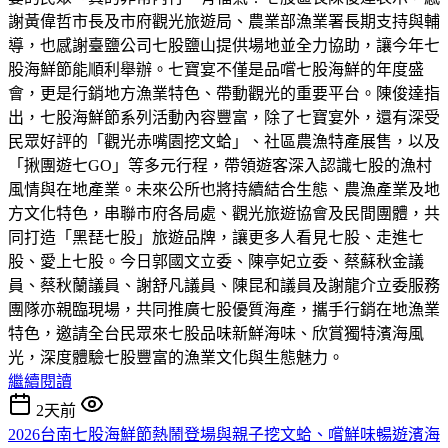
謝黃偉哲市長及市府觀光旅遊局、農業部漁業署長期支持與輔
導，也感謝臺鹽公司七股鹽山提供場地並全力協助，讓今年七
股海鮮節能順利舉辦。七寶宴不僅是品嚐七股海鮮的年度盛
會，更是行銷地方漁業特色、帶動觀光的重要平台。陳俊達指
出，七股海鮮節系列活動內容豐富，除了七寶宴外，還有深受
民眾好評的「觀光赤嘴園挖文蛤」、社區農漁特產展售，以及
「揪團遊七GO」等多元行程，帶領遊客深入認識七股的漁村
風情與在地產業。未來公所也將持續結合生態、農漁產業及地
方文化特色，串聯市府各局處、觀光旅遊協會及民間團體，共
同打造「黑琵七股」旅遊品牌，讓更多人看見七股、走進七
股、愛上七股。今日郭國文立委、陳亭妃立委、蔡蘇秋金議
員、蔡秋蘭議員、謝舒凡議員、陳昆和議員及謝龍介立委服務
團隊亦親臨現場，共同推廣七股優質海產，攜手行銷在地漁業
特色，邀請全台民眾來七股品味新鮮海味、欣賞獨特濱海風
光，深度體驗七股豐富的漁業文化與生態魅力。
繼續閱讀
2天前
2026台南七股海鮮節熱鬧登場與親子挖文蛤、嚐鮮味暢遊濱海