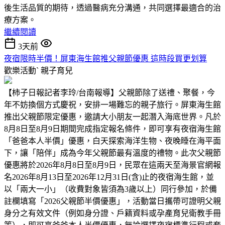
後生活品質的期待，透過醫病充分溝通，共同選擇最適合的治
療方案。
繼續閱讀
3天前
夜宿限時半價！屏東海生館推父親節優惠 這時段買更划算
歡樂活動ˋ
親子育兒
【柿子日報記者李玲/台南報導】父親節除了送禮、聚餐，今
年不妨換個方式慶祝，安排一場難忘的親子旅行。屏東海生館
推出父親節限定優惠，邀請大小朋友一起潛入海底世界。凡於
8月8日至8月9日期間完成指定報名條件，即可享有夜宿海生館
「爸爸本人半價」優惠，白天探索海洋生物、夜晚睡在海平面
下，讓「陪伴」成為今年父親節最有溫度的禮物。此次父親節
優惠將於2026年8月8日至8月9日，民眾在這兩天至海景官網報
名2026年8月13日至2026年12月31日(含)止的夜宿海生館，並
以「兩大一小」（收費對象皆須為3歲以上）同行參加，於備
註欄填寫「2026父親節半價優惠」，活動當日攜帶可證明父親
身分之有效文件（例如身分證、戶籍資料或孕產育兒衛教手冊