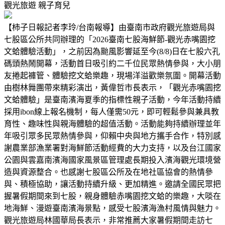
觀光旅遊
親子育兒
【柿子日報記者李玲/台南報導】由臺南市政府觀光旅遊局與
七股區公所共同辦理的「2026臺南七股海鮮節-觀光赤嘴園挖
文蛤體驗活動」，之前因為颱風影響延至今(8/8)日在七股六孔
碼頭熱鬧開幕，活動首日吸引約二千位民眾熱情參與，大小朋
友捲起褲管、體驗挖文蛤樂趣，現場洋溢歡樂氛圍。開幕活動
由樹林舞團帶來精彩演出，黃偉哲市長表示，「觀光赤嘴園挖
文蛤體驗」是臺南濱海夏季的指標性親子活動，今年活動持續
採用ibon線上報名機制，每人僅需50元，即可輕鬆參與兼具教
育性、趣味性與親海體驗的超值活動。活動能夠持續辦理並年
年吸引眾多民眾熱情參與，仰賴中央與地方攜手合作，特別感
謝農業部漁業署對海鮮節活動經費的大力支持，以及台江國家
公園與雲嘉南濱海國家風景區管理處長期投入濱海觀光環境營
造與資源整合。也感謝七股區公所及在地社區協會的熱情參
與、積極協助，讓活動持續升級、更加精進。邀請全國民眾把
握暑假期間來到七股，親身體驗赤嘴園挖文蛤的樂趣，大啖在
地海鮮、漫遊臺南濱海景點，感受七股濱海漁村風情與魅力。
觀光旅遊局林國華局長表示，非常推薦大家暑假期間走訪七