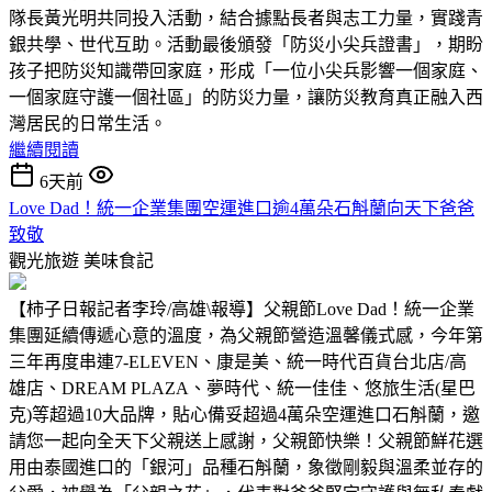
隊長黃光明共同投入活動，結合據點長者與志工力量，實踐青
銀共學、世代互助。活動最後頒發「防災小尖兵證書」，期盼
孩子把防災知識帶回家庭，形成「一位小尖兵影響一個家庭、
一個家庭守護一個社區」的防災力量，讓防災教育真正融入西
灣居民的日常生活。
繼續閱讀
6天前
Love Dad！統一企業集團空運進口逾4萬朵石斛蘭向天下爸爸
致敬
觀光旅遊
美味食記
【柿子日報記者李玲/高雄\報導】父親節Love Dad！統一企業
集團延續傳遞心意的溫度，為父親節營造溫馨儀式感，今年第
三年再度串連7-ELEVEN、康是美、統一時代百貨台北店/高
雄店、DREAM PLAZA、夢時代、統一佳佳、悠旅生活(星巴
克)等超過10大品牌，貼心備妥超過4萬朵空運進口石斛蘭，邀
請您一起向全天下父親送上感謝，父親節快樂！父親節鮮花選
用由泰國進口的「銀河」品種石斛蘭，象徵剛毅與溫柔並存的