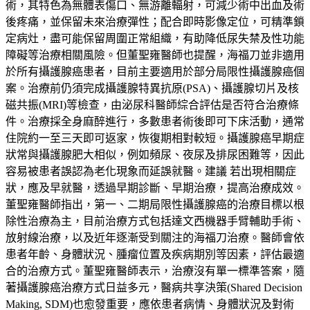
術，其特色為無體表傷口、無游離輻射，可減少術中出血及術
後疼痛，並保留未來治療彈性；配合即時影像定位，可精準鎖
定病灶，盡可能保留周圍正常組織，有助降低尿失禁及性功能
障礙等治療相關風險。但董聖雍醫師也提醒，海福刀並非適用
於所有攝護腺癌患者，目前主要適用於部分局限性攝護腺癌個
案。治療前仍須完成攝護腺特異抗原(PSA)、攝護腺切片及核
磁共振(MRI)等檢查，由泌尿科醫師綜合評估是否符合治療條
件。治療採全身麻醉進行，多數患者術後即可下床活動，通常
住院約一至三天即可返家，恢復期相對較短。攝護腺癌早期症
狀常與攝護腺肥大相似，例如頻尿、夜尿及排尿困難等，因此
容易被患者誤認為老化現象而延誤就醫。建議 若出現相關症
狀，應及早就醫，透過早期診斷、早期治療，提高治療成效。
董聖雍醫師指出，第一、二期局限性攝護腺癌的治療目標以根
除性治療為主，目前治療方式包括達文西機器手臂輔助手術、
放射線治療，以及近年逐漸受到關注的海福刀治療。醫師會依
患者年齡、身體狀況、腫瘤位置及疾病期別等因素，評估最適
合的治療方式。董聖雍醫師表示，治療沒有單一標準答案，隨
著攝護腺癌治療方式日益多元，醫病共享決策(Shared Decision
Making, SDM)也愈發重要，應依患者病情、身體狀況及對術