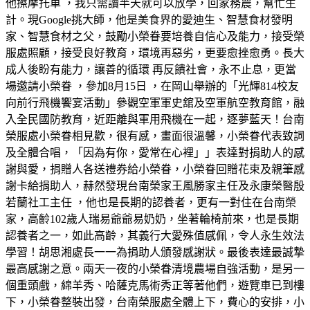
他擦摩托車 ，我只需讀半天就可以放學，回家務農，幫忙生
計。現Google挑大師，他是美食界的愛迪生、智慧食材發明
家、智慧食材之父，鼓勵小榮眷要培養自信心及能力，接受榮
服處照顧，接受良好教育，環境再惡劣，更要愈挫愈勇。長大
成人後盼有能力，讓善的循環 再反饋社會，永不止息，更當
場邀請小榮眷 ，參加8月15日 ，在岡山舉辦的「光輝814校友
向前行飛機饗宴活動」參觀空軍軍史舘及空軍航空教育館，融
入全民國防教育，近距離與軍用飛機在一起，逐夢藍天！台南
榮服處小榮眷相見歡，很有感，畫面很溫馨，小榮眷代表致詞
及全體合唱，「因為有你，愛常在心裡」」表達對捐助人的感
謝與愛，捐贈人各送禮券給小榮眷，小榮眷回贈花束及親筆感
謝卡給捐助人，赫然發現台南榮家王風勝家主任及永康榮醫殷
若蘭社工主任 ，他也是長期的認養者，更有一對住在台南榮
家，高齡102歲人瑞易爺爺易奶奶，坐著輪椅前來，也是長期
認養者之一，如此高齡，其義行大愛殊值感佩，令人永生效法
學習！胡思湘處長一一為捐助人頒發感謝狀。最後表達最誠摯
最高感謝之意。兩天一夜的小榮眷清境農場自強活動，是另一
個重頭戲，綿羊秀、哈薩克馬術秀正等著他們，遊覽車已到樓
下，小榮眷整裝出發，台南榮服處全體上下，費心的安排，小