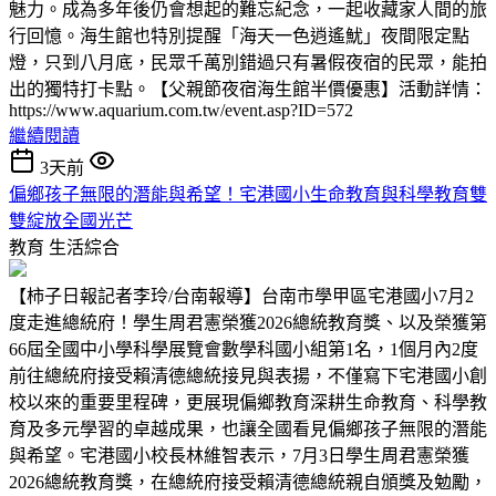
魅力。成為多年後仍會想起的難忘紀念，一起收藏家人間的旅
行回憶。海生館也特別提醒「海天一色逍遙魷」夜間限定點
燈，只到八月底，民眾千萬別錯過只有暑假夜宿的民眾，能拍
出的獨特打卡點。【父親節夜宿海生館半價優惠】活動詳情：
https://www.aquarium.com.tw/event.asp?ID=572
繼續閱讀
3天前
偏鄉孩子無限的潛能與希望！宅港國小生命教育與科學教育雙
雙綻放全國光芒
教育
生活綜合
【柿子日報記者李玲/台南報導】台南市學甲區宅港國小7月2
度走進總統府！學生周君憲榮獲2026總統教育獎、以及榮獲第
66屆全國中小學科學展覽會數學科國小組第1名，1個月內2度
前往總統府接受賴清德總統接見與表揚，不僅寫下宅港國小創
校以來的重要里程碑，更展現偏鄉教育深耕生命教育、科學教
育及多元學習的卓越成果，也讓全國看見偏鄉孩子無限的潛能
與希望。宅港國小校長林維智表示，7月3日學生周君憲榮獲
2026總統教育獎，在總統府接受賴清德總統親自頒獎及勉勵，