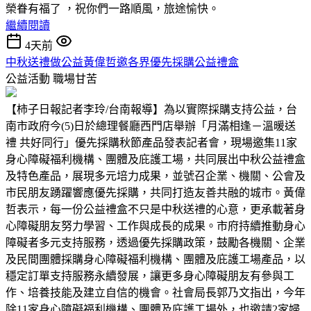
榮眷有福了 ，祝你們一路順風，旅途愉快。
繼續閱讀
4天前
中秋送禮做公益黃偉哲邀各界優先採購公益禮盒
公益活動
職場甘苦
【柿子日報記者李玲/台南報導】為以實際採購支持公益，台
南市政府今(5)日於總理餐廳西門店舉辦「月滿相逢－溫暖送
禮 共好同行」優先採購秋節產品發表記者會，現場邀集11家
身心障礙福利機構、團體及庇護工場，共同展出中秋公益禮盒
及特色產品，展現多元培力成果，並號召企業、機關、公會及
市民朋友踴躍響應優先採購，共同打造友善共融的城市。黃偉
哲表示，每一份公益禮盒不只是中秋送禮的心意，更承載著身
心障礙朋友努力學習、工作與成長的成果。市府持續推動身心
障礙者多元支持服務，透過優先採購政策，鼓勵各機關、企業
及民間團體採購身心障礙福利機構、團體及庇護工場產品，以
穩定訂單支持服務永續發展，讓更多身心障礙朋友有參與工
作、培養技能及建立自信的機會。社會局長郭乃文指出，今年
除11家身心障礙福利機構、團體及庇護工場外，也邀請2家婦