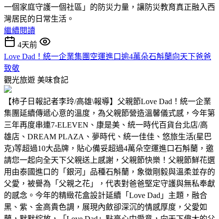
一個家庭守護一個社區」的防災力量，讓防災教育真正融入西
灣居民的日常生活。
繼續閱讀
4天前
Love Dad！統一企業集團空運進口逾4萬朵石斛蘭向天下爸爸
致敬
觀光旅遊
美味食記
【柿子日報記者李玲/高雄\報導】父親節Love Dad！統一企業
集團延續傳遞心意的溫度，為父親節營造溫馨儀式感，今年第
三年再度串連7-ELEVEN、康是美、統一時代百貨台北店/高
雄店、DREAM PLAZA、夢時代、統一佳佳、悠旅生活(星巴
克)等超過10大品牌，貼心備妥超過4萬朵空運進口石斛蘭，邀
請您一起向全天下父親送上感謝，父親節快樂！父親節鮮花選
用由泰國進口的「銀河」品種石斛蘭，象徵剛毅與溫柔並存的
父愛，被譽為「父親之花」，代表對爸爸堅定守護與無私奉獻
的感念。今年的精緻花盒設計延續「Love Dad」主題，融合
黑、紫、金高貴色調，展現內斂卻深沉的情感厚度，父愛如
蘭，默默綻放，「Love Dad」點亮心中愛意，向天下偉大的父