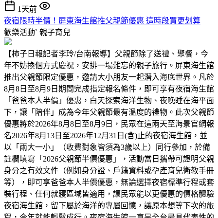
1天前
夜宿限時半價！屏東海生館推父親節優惠 這時段買更划算
歡樂活動ˋ
親子育兒
【柿子日報記者李玲/台南報導】父親節除了送禮、聚餐，今
年不妨換個方式慶祝，安排一場難忘的親子旅行。屏東海生館
推出父親節限定優惠，邀請大小朋友一起潛入海底世界。凡於
8月8日至8月9日期間完成指定報名條件，即可享有夜宿海生館
「爸爸本人半價」優惠，白天探索海洋生物、夜晚睡在海平面
下，讓「陪伴」成為今年父親節最有溫度的禮物。此次父親節
優惠將於2026年8月8日至8月9日，民眾在這兩天至海景官網報
名2026年8月13日至2026年12月31日(含)止的夜宿海生館，並
以「兩大一小」（收費對象皆須為3歲以上）同行參加，於備
註欄填寫「2026父親節半價優惠」，活動當日攜帶可證明父親
身分之有效文件（例如身分證、戶籍資料或孕產育兒衛教手冊
等），即可享爸爸本人半價優惠，無論選擇夜宿標準行程或套
裝行程、任何就寢區域皆適用，讓民眾能以更優惠的價格體驗
夜宿海生館，留下屬於海洋的專屬回憶，讓原本想等下次的旅
程，今年就能輕鬆成行。夜宿海生館一直是全台最具代表性的