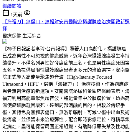
繼續閱讀
1天前
【海福刀】無傷口、無輻射安南醫院為攝護腺癌治療開啟新選
擇
醫療保健
生活綜合
【柿子日報記者李玲/台南報導】隨著人口高齡化，攝護腺癌
已成為男性不可忽視的健康威脅。近年台灣攝護腺癌發生率持
續攀升，不僅名列男性好發癌症前三名，也是男性癌症死因第
五名。為提供局限性攝護腺癌患者更多元的治療選擇，安南醫
院正式導入高能量聚焦超音波（High-Intensity Focused
Ultrasound，HIFU，俗稱「海福刀」）治療技術，作為適應症
患者無創治療的新選項。安南醫院泌尿科董聖雍醫師表示，海
福刀利用高能量聚焦超音波，將能量集中於腫瘤位置，透過高
溫使癌細胞凝固壞死，達到局部消融的目的。相較於傳統手
術，其特色為無體表傷口、無游離輻射，可減少術中出血及術
後疼痛，並保留未來治療彈性；配合即時影像定位，可精準鎖
定病灶，盡可能保留周圍正常組織，有助降低尿失禁及性功能