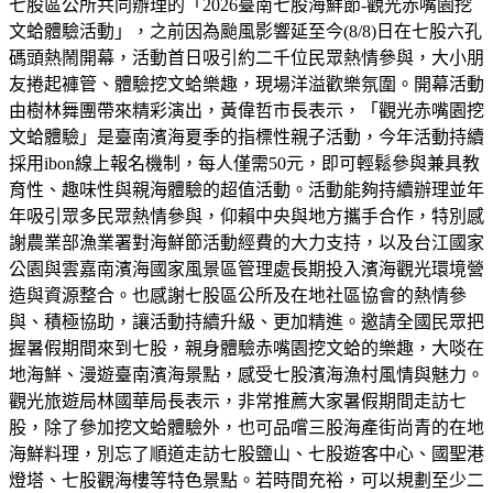
七股區公所共同辦理的「2026臺南七股海鮮節-觀光赤嘴園挖
文蛤體驗活動」，之前因為颱風影響延至今(8/8)日在七股六孔
碼頭熱鬧開幕，活動首日吸引約二千位民眾熱情參與，大小朋
友捲起褲管、體驗挖文蛤樂趣，現場洋溢歡樂氛圍。開幕活動
由樹林舞團帶來精彩演出，黃偉哲市長表示，「觀光赤嘴園挖
文蛤體驗」是臺南濱海夏季的指標性親子活動，今年活動持續
採用ibon線上報名機制，每人僅需50元，即可輕鬆參與兼具教
育性、趣味性與親海體驗的超值活動。活動能夠持續辦理並年
年吸引眾多民眾熱情參與，仰賴中央與地方攜手合作，特別感
謝農業部漁業署對海鮮節活動經費的大力支持，以及台江國家
公園與雲嘉南濱海國家風景區管理處長期投入濱海觀光環境營
造與資源整合。也感謝七股區公所及在地社區協會的熱情參
與、積極協助，讓活動持續升級、更加精進。邀請全國民眾把
握暑假期間來到七股，親身體驗赤嘴園挖文蛤的樂趣，大啖在
地海鮮、漫遊臺南濱海景點，感受七股濱海漁村風情與魅力。
觀光旅遊局林國華局長表示，非常推薦大家暑假期間走訪七
股，除了參加挖文蛤體驗外，也可品嚐三股海產街尚青的在地
海鮮料理，別忘了順道走訪七股鹽山、七股遊客中心、國聖港
燈塔、七股觀海樓等特色景點。若時間充裕，可以規劃至少二