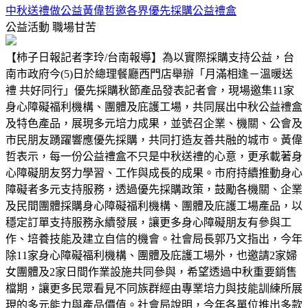
中秋送禮做公益黃偉哲邀各界優先採購公益禮盒
公益活動
職場甘苦
【柿子日報記者李玲/台南報導】為以實際採購支持公益，台
南市政府今(5)日於總理餐廳西門店舉辦「月滿相逢－溫暖送
禮 共好同行」優先採購秋節產品發表記者會，現場邀集11家
身心障礙福利機構、團體及庇護工場，共同展出中秋公益禮盒
及特色產品，展現多元培力成果，並號召企業、機關、公會及
市民朋友踴躍響應優先採購，共同打造友善共融的城市。黃偉
哲表示，每一份公益禮盒不只是中秋送禮的心意，更承載著身
心障礙朋友努力學習、工作與成長的成果。市府持續推動身心
障礙者多元支持服務，透過優先採購政策，鼓勵各機關、企業
及民間團體採購身心障礙福利機構、團體及庇護工場產品，以
穩定訂單支持服務永續發展，讓更多身心障礙朋友有參與工
作、培養技能及建立自信的機會。社會局長郭乃文指出，今年
除11家身心障礙福利機構、團體及庇護工場外，也邀請2家婦
女團體及2家日間作業設施共同參與，希望透過中秋重要銷售
檔期，讓更多民眾看見不同族群經由專業培力與技能訓練所展
現的多元能力與產品價值。社會局說明，今年各單位推出多款