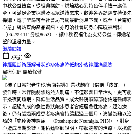
中秋公益禮盒，從經典糕餅、烘焙點心到特色伴手禮一應俱
全，可滿足企業採購及民眾送禮需求。歡迎各界踴躍支持優先
採購，電子型錄可至社會局官網最新消息下載，或至「台南好
心意」網站查詢產品資訊，亦可洽社會局身心障礙福利科
（06-2991111分機8652），讓中秋祝福化為支持公益、傳遞希
望的溫暖力量。
繼續閱讀
2天前
神經阻斷術緩解帶狀皰疹疼痛降低皰疹後神經痛風險
醫療保健
醫療保健
【柿子日報記者李玲/台南報導】帶狀皰疹（俗稱「皮蛇」）
發作時，常伴隨劇烈灼熱與刺痛，不僅影響日常活動，更可能
干擾夜間睡眠，降低生活品質。成大醫院麻醉部謝佑蓮醫師表
示，超過九成的急性帶狀皰疹患者會經歷急性疼痛，經治療
後，仍有超過兩成患者疼痛會持續超過三個月，演變為難以治
癒的「皰疹後神經痛」（Postherpetic Neuralgia, PHN），對身
心造成長期影響。謝佑蓮醫師說明，帶狀皰疹的治療，以抗病