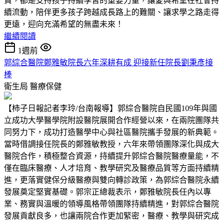
費，都是支持孩子持續學習的重要力量，讓愛與希望在社會持
續流動，陪伴更多孩子跨越成長路上的難關、讓求學之路走得
更遠，迎向充滿希望的無盡未來！
繼續閱讀
1週前
郭綜合醫院鄭雅敏院長六年深耕有成 迎接新任院長劉秉彥接
棒
衛生局
醫療保健
【柿子日報記者李玲/台南報導】郭綜合醫院自民國109年與國
立成功大學醫學院附設醫院展開合作經營以來，在兩院團隊共
同努力下，成功打造醫學中心與社區醫院攜手發展的新典範。
當時借調接任院長的鄭雅敏教授，六年來帶領團隊深化與成大
醫院合作，積極整合資源，持續提升郭綜合醫院醫療量能，不
僅在臨床醫療、人才培育、教學研究及醫療品質等方面持續精
進，更落實健保分級醫療與雙向轉診政策，為郭綜合醫院永續
發展奠定堅實基礎。郭宗正總裁表示，鄭雅敏院長任內以專
業、務實與溫暖的領導風格帶領團隊持續精進，對郭綜合醫院
發展貢獻良多，也讓兩院合作更加緊密，醫療、教學與研究成