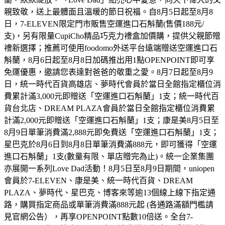
親致敬，送上最體面且溫暖的節日祝福。自8月5日起至8月8
日，7-ELEVEN限定門市販售空運進口石斛蘭(售價188元/
支)，另有限量CupiCho精品巧克力禮盒加價購，提供父親節贈
禮新選擇；推薦可使用foodomo外送平台遠端贈送空運進口石
斛蘭，8月6日起至8月8日加碼推出用1點OPENPOINT即可享
免運優惠，邀請您表達對爸爸的敬重之愛。8月7日起至8月9
日，統一時代百貨高雄店、夢時代會員於當日全館指定櫃位消
費累計滿3,000元即贈送「空運進口石斛蘭」1支；統一時代百
貨台北店、DREAM PLAZA會員於當日全館指定櫃位消費累
計滿2,000元即贈送「空運進口石斛蘭」1支；康是美8月5日至
8月9日單筆消費滿2,888元即免費送「空運進口石斛蘭」1支；
星巴克於8月6日到8月8日單筆消費滿888元，即可獲得「空運
進口石斛蘭」1支(數量有限、單店贈完為止)。統一企業集團
亦展開一系列Love Dad活動！8月5日至8月9日期間，uniopen
會員於7-ELEVEN、康是美、統一時代百貨、DREAM
PLAZA、夢時代、星巴克、博客來等逾13個線上線下指定通
路，購買指定商品或單筆消費滿888元起 (各通路滿額門檻請
見官網公告），再享OPENPOINT點數10倍送。全台7-