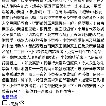
服處照顧，接受良好教育，環境再惡劣，更要愈挫愈勇。長大
成人後盼有能力，讓善的循環 再反饋社會，永不止息，更當
場邀請小榮眷 ，參加8月15日 ，在岡山舉辦的「光輝814校友
向前行飛機饗宴活動」參觀空軍軍史舘及空軍航空教育館，融
入全民國防教育，近距離與軍用飛機在一起，逐夢藍天！台南
榮服處小榮眷相見歡，很有感，畫面很溫馨，小榮眷代表致詞
及全體合唱，「因為有你，愛常在心裡」」表達對捐助人的感
謝與愛，捐贈人各送禮券給小榮眷，小榮眷回贈花束及親筆感
謝卡給捐助人，赫然發現台南榮家王風勝家主任及永康榮醫殷
若蘭社工主任 ，他也是長期的認養者，更有一對住在台南榮
家，高齡102歲人瑞易爺爺易奶奶，坐著輪椅前來，也是長期
認養者之一，如此高齡，其義行大愛殊值感佩，令人永生效法
學習！胡思湘處長一一為捐助人頒發感謝狀。最後表達最誠摯
最高感謝之意。兩天一夜的小榮眷清境農場自強活動，是另一
個重頭戲，綿羊秀、哈薩克馬術秀正等著他們，遊覽車已到樓
下，小榮眷整裝出發，台南榮服處全體上下，費心的安排，小
榮眷有福了 ，祝你們一路順風，旅途愉快。
繼續閱讀
2天前