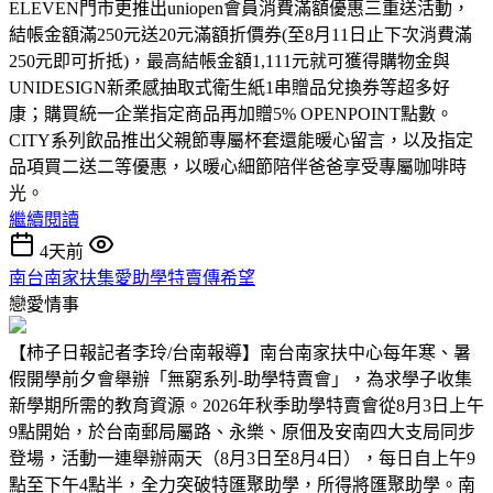
ELEVEN門市更推出uniopen會員消費滿額優惠三重送活動，
結帳金額滿250元送20元滿額折價券(至8月11日止下次消費滿
250元即可折抵)，最高結帳金額1,111元就可獲得購物金與
UNIDESIGN新柔感抽取式衛生紙1串贈品兌換券等超多好
康；購買統一企業指定商品再加贈5% OPENPOINT點數。
CITY系列飲品推出父親節專屬杯套還能暖心留言，以及指定
品項買二送二等優惠，以暖心細節陪伴爸爸享受專屬咖啡時
光。
繼續閱讀
4天前
南台南家扶集愛助學特賣傳希望
戀愛情事
【柿子日報記者李玲/台南報導】南台南家扶中心每年寒、暑
假開學前夕會舉辦「無窮系列-助學特賣會」，為求學子收集
新學期所需的教育資源。2026年秋季助學特賣會從8月3日上午
9點開始，於台南郵局屬路、永樂、原佃及安南四大支局同步
登場，活動一連舉辦兩天（8月3日至8月4日），每日自上午9
點至下午4點半，全力突破特匯聚助學，所得將匯聚助學。南