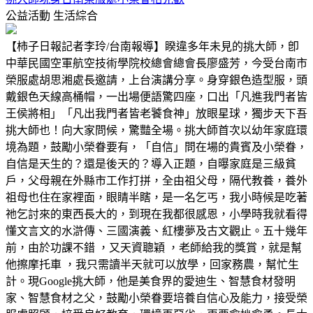
公益活動
生活綜合
【柿子日報記者李玲/台南報導】睽違多年未見的挑大師，卽
中華民國空軍航空技術學院校總會總會長廖盛芳，今受台南市
榮服處胡思湘處長邀請，上台演講分享。身穿銀色造型服，頭
戴銀色天線高桶帽，一出場便語驚四座，口出「凡進我門者皆
王侯將相」「凡出我門者皆老饕食神」放眼星球，獨步天下吾
挑大師也！向大家問候，驚豔全場。挑大師首次以幼年家庭環
境為題，鼓勵小榮眷要有，「自信」問在場的貴賓及小榮眷，
自信是天生的？還是後天的？導入正題，自曝家庭是三級貧
戶，父母親在外縣市工作打拼，全由祖父母，隔代教養，養外
祖母也住在家裡面，眼睛半瞎，是一名乞丐，我小時候是吃著
祂乞討來的東西長大的，到現在我都很感恩，小學時我就看得
懂文言文的水滸傳、三國演義、紅樓夢及古文觀止。五十幾年
前，由於功課不錯 ，又天資聰穎 ，老師給我的獎賞，就是幫
他擦摩托車 ，我只需讀半天就可以放學，回家務農，幫忙生
計。現Google挑大師，他是美食界的愛迪生、智慧食材發明
家、智慧食材之父，鼓勵小榮眷要培養自信心及能力，接受榮