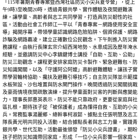
「115年暑期青春專案暨西灣社區防災小尖兵夏令營」，從上
午9時3至晚間20時，透過青銀共學、實作體驗及夜間避難演
練，讓學童、高齡者與志工共同學習，打造具防災韌性的社
區。活動由社會工作師江一平以「青春專案－網路使用安全宣
導」揭開序幕，帶領學童認識網路危險陷阱、個資保護、網路
詐騙及網路霸凌，建立正確數位公民觀念。下午則進入防災實
務課程，由執行長陳玄宗介紹西灣地勢、水患成因及歷年淹水
經驗，並邀請防災中心李鎮鍵博士講授「自助、互助、公助」
防災三助觀念。課程更安排家庭防災卡製作、緊急避難包、防
災知識闖關，以及「守護阿公阿嬤」高齡避難體驗，讓孩子實
際學習輪椅協助、攙扶及避難引導技巧；自主防災隊並示範擋
水板架設、沙包堆置與防水閘門操作。晚間透過防災闖關挑戰
及豪雨情境夜間疏散演練，提升學童面對災害的判斷與應變能
力。理事長郭惠英表示，防災不能只靠政府，更要從家庭與社
區扎根，期待孩子從「被保護者」成為懂得自救、互助的小尖
兵。常務監事湯麗鄉、總幹事柯淑懿、據點主任張明慧及志工
隊長黃光明共同投入活動，結合據點長者與志工力量，實踐青
銀共學、世代互助。活動最後頒發「防災小尖兵證書」，期盼
孩子把防災知識帶回家庭，形成「一位小尖兵影響一個家庭、