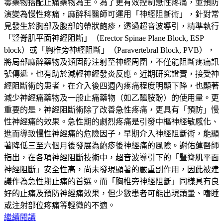
毒藥物搭配止痛藥物為主。為了更有效控制急性疼痛，並預防
演變為慢性疼痛，麻醉科醫師可運用「神經阻斷術」，針對常
見發生於胸部及腹部的帶狀皰疹，透過超音波導引，精準執行
「豎脊肌平面神經阻斷」（Erector Spinae Plane Block, ESP
block）或「胸椎旁神經阻斷」（Paravertebral Block, PVB），
將局部麻醉藥物及類固醇注射至神經周圍，不僅能阻斷疼痛訊
號傳遞，也有助於減輕神經發炎反應。近期研究證實，接受神
經阻斷術的患者，在介入後四週內疼痛程度明顯下降，也顯著
減少神經痛藥物及一般止痛藥物（如乙醯胺酚）的使用量。更
重要的是，神經阻斷術除了改善急性疼痛，更具有「預防」慢
性神經痛的效果。急性期的劇烈疼痛是引發中樞神經敏感化、
進而導致慢性神經痛的危險因子，早期介入神經阻斷術，能顯
著降低三至六個月後發展為皰疹後神經痛的風險。謝佑蓮醫師
指出，在各項神經阻斷技術中，超音波導引下的「豎脊肌平面
神經阻斷」安全性高，尚未發現顯著的嚴重副作用，因此被建
議作為急性期止痛的首選。而「胸椎旁神經阻斷」同樣具有良
好的止痛及預防神經痛效果，但少數患者可能出現頭暈、嗜睡
或注射部位疼痛等輕微的不適。
繼續閱讀