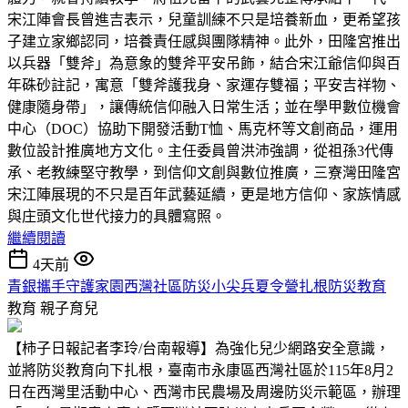
宋江陣會長曾進吉表示，兒童訓練不只是培養新血，更希望孩
子建立家鄉認同，培養責任感與團隊精神。此外，田隆宮推出
以兵器「雙斧」為意象的雙斧平安吊飾，結合宋江爺信仰與百
年硃砂註記，寓意「雙斧護我身、家運存雙福；平安吉祥物、
健康隨身帶」，讓傳統信仰融入日常生活；並在學甲數位機會
中心（DOC）協助下開發活動T恤、馬克杯等文創商品，運用
數位設計推廣地方文化。主任委員曾洪沛強調，從祖孫3代傳
承、老教練堅守教學，到信仰文創與數位推廣，三寮灣田隆宮
宋江陣展現的不只是百年武藝延續，更是地方信仰、家族情感
與庄頭文化世代接力的具體寫照。
繼續閱讀
4天前
青銀攜手守護家園西灣社區防災小尖兵夏令營扎根防災教育
教育
親子育兒
【柿子日報記者李玲/台南報導】為強化兒少網路安全意識，
並將防災教育向下扎根，臺南市永康區西灣社區於115年8月2
日在西灣里活動中心、西灣市民農場及周邊防災示範區，辦理