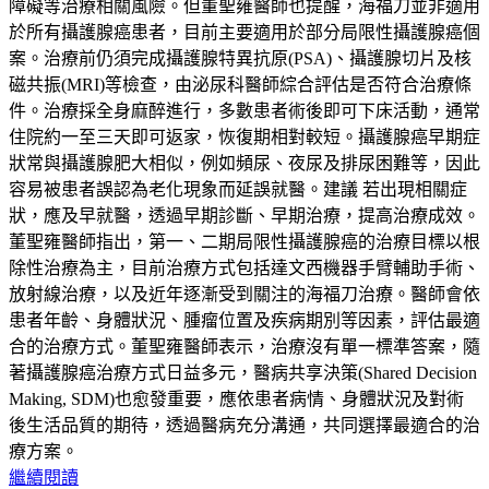
障礙等治療相關風險。但董聖雍醫師也提醒，海福刀並非適用
於所有攝護腺癌患者，目前主要適用於部分局限性攝護腺癌個
案。治療前仍須完成攝護腺特異抗原(PSA)、攝護腺切片及核
磁共振(MRI)等檢查，由泌尿科醫師綜合評估是否符合治療條
件。治療採全身麻醉進行，多數患者術後即可下床活動，通常
住院約一至三天即可返家，恢復期相對較短。攝護腺癌早期症
狀常與攝護腺肥大相似，例如頻尿、夜尿及排尿困難等，因此
容易被患者誤認為老化現象而延誤就醫。建議 若出現相關症
狀，應及早就醫，透過早期診斷、早期治療，提高治療成效。
董聖雍醫師指出，第一、二期局限性攝護腺癌的治療目標以根
除性治療為主，目前治療方式包括達文西機器手臂輔助手術、
放射線治療，以及近年逐漸受到關注的海福刀治療。醫師會依
患者年齡、身體狀況、腫瘤位置及疾病期別等因素，評估最適
合的治療方式。董聖雍醫師表示，治療沒有單一標準答案，隨
著攝護腺癌治療方式日益多元，醫病共享決策(Shared Decision
Making, SDM)也愈發重要，應依患者病情、身體狀況及對術
後生活品質的期待，透過醫病充分溝通，共同選擇最適合的治
療方案。
繼續閱讀