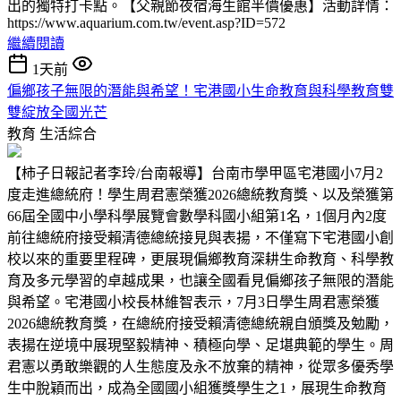
出的獨特打卡點。【父親節夜宿海生館半價優惠】活動詳情：
https://www.aquarium.com.tw/event.asp?ID=572
繼續閱讀
1天前
偏鄉孩子無限的潛能與希望！宅港國小生命教育與科學教育雙
雙綻放全國光芒
教育
生活綜合
【柿子日報記者李玲/台南報導】台南市學甲區宅港國小7月2
度走進總統府！學生周君憲榮獲2026總統教育獎、以及榮獲第
66屆全國中小學科學展覽會數學科國小組第1名，1個月內2度
前往總統府接受賴清德總統接見與表揚，不僅寫下宅港國小創
校以來的重要里程碑，更展現偏鄉教育深耕生命教育、科學教
育及多元學習的卓越成果，也讓全國看見偏鄉孩子無限的潛能
與希望。宅港國小校長林維智表示，7月3日學生周君憲榮獲
2026總統教育獎，在總統府接受賴清德總統親自頒獎及勉勵，
表揚在逆境中展現堅毅精神、積極向學、足堪典範的學生。周
君憲以勇敢樂觀的人生態度及永不放棄的精神，從眾多優秀學
生中脫穎而出，成為全國國小組獲獎學生之1，展現生命教育