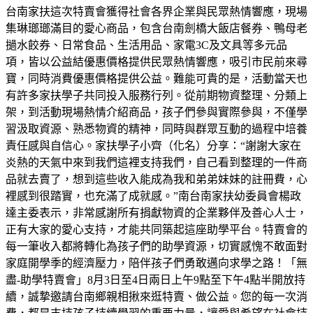
台南家扶這次特賣會獲得社會各界企業與民眾熱情響應，現場
集琳瑯瑯滿目的愛心商品，包含台南劍橋大飯店餐券、鴨母老
撾水餃券、日常食品、生活用品、家電3C及文具等多元品
項，皆以公益結優惠價格提供民眾熱情響應，吸引市民前來尋
寶，同時消費優惠價格提供公益。難能可貴的是，活動當天也
有許多家扶學子共同投入服務行列。從前期物資整理、分類上
架，到活動現場熱情介紹商品，孩子們參與實際參與，不僅學
習汲取資源、熟悉物資的精神，同時與群眾互動的過程中培養
責任感與自信心。家扶學子小齊（化名）分享：“謝謝大家在
炎熱的天氣中來到我們這裡支持我們，自己看到整理的一件商
品就去賣了，想到這些收入能成為我和弟弟妹妹的註冊費，心
裡感到很踏實，也充滿了成就感。”南台南家扶幼委員會楊政
達主委表示，非常感謝所有捐獻物資的企業夥伴及善心人士，
正有大家的愛心支持，才能共同築起這座助學平台。特賣會的
每一筆收入都將轉化為孩子們的助學資源，切實感愧不敢面對
家庭開學季的經濟壓力，陪伴孩子們勇敢邁向求學之路！「無
盡-助學特賣會」8月3日至4日兩日上午9點至下午4點半開放持
續，誠摯邀請台南鄉親相揪來逛特賣、做公益。您的每一次消