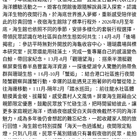
海洋體驗活動之一，遊客在閉館後跟隨解說員深入探索，認識
海洋生物的夜間行為，於海底世界進入夢鄉，重新感受陪伴彼
此的珍貴回憶。夜宿海生館除了標準行程外，2026年8月至年
底，海生館也依照不同的季節，安排多樣化的套裝行程選擇，
帶領民眾認識在地社區與自然生態如何共生：l 4月-8月「後場
揭密」：參訪平時無對外開放的海龜收容中心、珊瑚農場與標
本研究室，民眾還能用硅藻土，完成一隻專屬自己的感溫變色
白鯨，帶回家紀念。 l 3月-8月「觀珊望海」：搭乘半潛艇觀
察屏東恆春半島豐富海洋資源，一探後壁湖令人驚艷的熱帶魚
群與珊瑚生態。 l 6月-10月「蟹逅」：結合港口社區進行夜間
陸蟹觀察與護蟹行動，幸運的話能遇見正抱著卵的母蟹從陸上
往海邊移動。 l 11月-隔年2月「踏水巡田」：前往龍水社區體
驗摸黃金蜆、拔蘿蔔，感受農村人文風情。屏東海生館藉由父
親節限定優惠，鼓勵民眾放下忙碌生活，把時間留給彼此，讓
更多家庭親近海洋，透過夜宿感受白天與夜晚截然不同的海洋
魅力。成為多年後仍會想起的難忘紀念，一起收藏家人間的旅
行回憶。海生館也特別提醒「海天一色逍遙魷」夜間限定點
燈，只到八月底，民眾千萬別錯過只有暑假夜宿的民眾，能拍