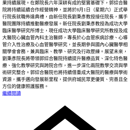
果持續展現。在鄭院長六年深耕有成的堅實基礎下，郭綜合醫
院將持續延續合作經營精神，並將於8月1日（星期六）正式舉
行院長就職佈達典禮，由新任院長劉秉彥教授接任院長，攜手
醫院團隊持續推動醫療發展。新任院長劉秉彥教授為成功大學
臨床醫學研究所博士，現任成功大學臨床醫學研究所教授及成
大醫院心臟血管內科主治醫師，專長於心血管疾病診療、心導
管介入性治療及心血管醫學研究，並長期參與國內心臟醫學相
關學會會務，兼具臨床、教學、研究及行政歷練。展望未來，
劉秉彥院長將帶領郭綜合醫院持續提升醫療品質、深化特色醫
療、強化教學研究與跨院合作，進一步深化兩院教學交流與學
術研究整合。郭綜合醫院也將持續借重成大醫院的醫療與學術
資源，攜手邁向發展新里程，提供府城民眾更優質、完善且全
方位的健康照護服務。
繼續閱讀