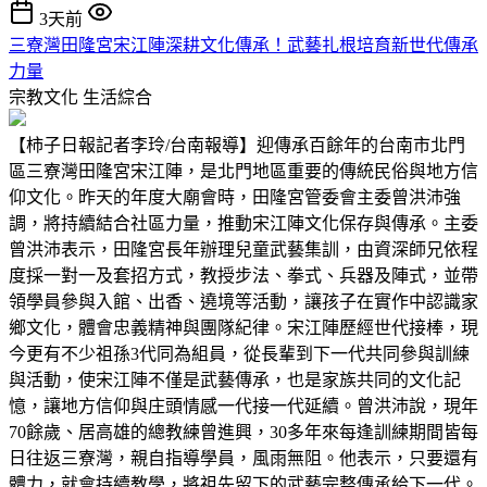
3天前
三寮灣田隆宮宋江陣深耕文化傳承！武藝扎根培育新世代傳承
力量
宗教文化
生活綜合
【柿子日報記者李玲/台南報導】迎傳承百餘年的台南市北門
區三寮灣田隆宮宋江陣，是北門地區重要的傳統民俗與地方信
仰文化。昨天的年度大廟會時，田隆宮管委會主委曾洪沛強
調，將持續結合社區力量，推動宋江陣文化保存與傳承。主委
曾洪沛表示，田隆宮長年辦理兒童武藝集訓，由資深師兄依程
度採一對一及套招方式，教授步法、拳式、兵器及陣式，並帶
領學員參與入館、出香、遶境等活動，讓孩子在實作中認識家
鄉文化，體會忠義精神與團隊紀律。宋江陣歷經世代接棒，現
今更有不少祖孫3代同為組員，從長輩到下一代共同參與訓練
與活動，使宋江陣不僅是武藝傳承，也是家族共同的文化記
憶，讓地方信仰與庄頭情感一代接一代延續。曾洪沛說，現年
70餘歲、居高雄的總教練曾進興，30多年來每逢訓練期間皆每
日往返三寮灣，親自指導學員，風雨無阻。他表示，只要還有
體力，就會持續教學，將祖先留下的武藝完整傳承給下一代。