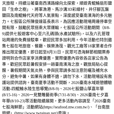
天旅程，持續沿著臺南西濱路線向北探索，順遊青鯤鯓扇形鹽
田「生命之樹」、將軍漁港、馬沙溝3D彩繪村、井仔腳瓦盤
鹽田及南鯤鯓代天府等人氣景點，深度感受臺南濱海的多元魅
力。七股區公所陳俊達區長表示，為因應活動現場周邊停車空
間有限，鼓勵民眾搭乘大眾運輸，七股區公所活動期間（8/8-
9)提供七股遊客中心至六孔碼頭(水產試驗所)，以及六孔管理
站周邊的免費接駁車，歡迎民眾多加利用。今年活動也特別邀
集七股在地旅宿、餐廳、娛樂漁筏、觀光工廠等18家業者合作
推出限定優惠，即日起至8月31日，民眾可憑海鮮節相關票券
證明到合作店家享消費優惠，實際優惠內容依各店家公告為
準，歡迎民眾趁暑假安排一趟臺南濱海之旅。觀旅局貼心提
醒，暑假期間天氣炎熱，參與民眾請多加注意防曬及補充水
分，避免中暑，如果有身體不適，請勿下水，活動現場設有救
護站提供諮詢。臺南夏季活動不間斷，2026臺南水域遊憩體驗
活動-四鯤鯓水陸生態導覽(8/8-9)、2026七股鹽山箏嘉年華
(8/15-16)、2026一見雙雕藝術季(7/31-8/30)、2026臺南七夕嘉
年華(8/10-23)等活動陸續展開，更多活動內容請至「2026臺南
七股海鮮節」活動網站(https://seafood.mw.com.tw/)、「台南旅
遊網」(https://www.twtainan.net/)查詢。