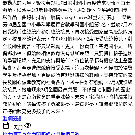
最動人的力量。緊接著7月17日宅港國小再度傳來捷報。由王
海晴、侯淑芬2位老師指導黃芊媃、周語婕、李芊穎3位同學，
以作品「曲線排排站－解構 Crazy Curves遊戲之研究」，榮獲
第66屆全國中小學科學展覽會數學科國小組第1名，並於7月27
日受邀前往總統府參加總統接見，再次接受國家最高層級的肯
定。校長林維智表示，在短短1個月內，2度接受總統接見，對
全校師生而言，不只是鼓勵，更是一份責任。宅港國小是一所
偏鄉小校，但始終相信教育沒有城鄉差距，只要提供孩子適切
的學習環境、充足的支持與陪伴，每位孩子都有機會站上全國
舞臺，甚至走進總統府接受表揚。這兩次榮耀，不僅屬於得獎
學生及指導老師，更屬於所有默默耕耘的教師、支持教育的家
長及關心偏鄉教育的社會各界。校長林維智強調，7月2度獲總
統接見，接連迎來2項全國最高榮耀，不僅是宅港國小的歷史
新頁，更是台南教育的重要殊榮。未來，宅港國小將持續秉持
教育初心，讓每位孩子勇敢築夢、踏實追夢，讓偏鄉教育的光
芒持續照亮更多孩子的未來。
繼續閱讀
1天前
挑大師現身台南榮服處小榮眷相見歡