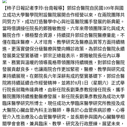
【柿子日報記者李玲/台南報導】郭綜合醫院自民國109年與國
立成功大學醫學院附設醫院展開合作經營以來，在兩院團隊共
同努力下，成功打造醫學中心與社區醫院攜手發展的新典範。
當時借調接任院長的鄭雅敏教授，六年來帶領團隊深化與成大
醫院合作，積極整合資源，持續提升郭綜合醫院醫療量能，不
僅在臨床醫療、人才培育、教學研究及醫療品質等方面持續精
進，更落實健保分級醫療與雙向轉診政策，為郭綜合醫院永續
發展奠定堅實基礎。郭宗正總裁表示，鄭雅敏院長任內以專
業、務實與溫暖的領導風格帶領團隊持續精進，對郭綜合醫院
發展貢獻良多，也讓兩院合作更加緊密，醫療、教學與研究成
果持續展現。在鄭院長六年深耕有成的堅實基礎下，郭綜合醫
院將持續延續合作經營精神，並將於8月1日（星期六）正式舉
行院長就職佈達典禮，由新任院長劉秉彥教授接任院長，攜手
醫院團隊持續推動醫療發展。新任院長劉秉彥教授為成功大學
臨床醫學研究所博士，現任成功大學臨床醫學研究所教授及成
大醫院心臟血管內科主治醫師，專長於心血管疾病診療、心導
管介入性治療及心血管醫學研究，並長期參與國內心臟醫學相
關學會會務，兼具臨床、教學、研究及行政歷練。展望未來，