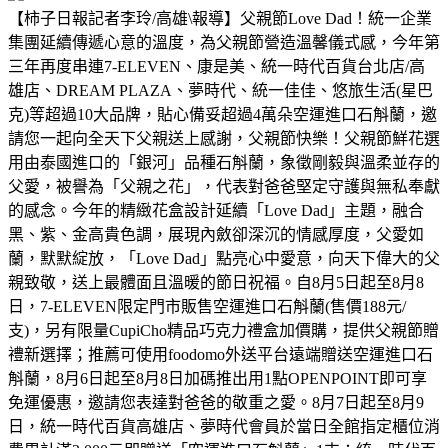
【柿子日報記者李玲/高雄\報導】父親節Love Dad！統一企業
集團延續傳遞心意的溫度，為父親節營造溫馨儀式感，今年第
三年再度串連7-ELEVEN、康是美、統一時代百貨台北店/高
雄店、DREAM PLAZA、夢時代、統一佳佳、悠旅生活(星巴
克)等超過10大品牌，貼心備妥超過4萬朵空運進口石斛蘭，邀
請您一起向全天下父親送上感謝，父親節快樂！父親節鮮花選
用由泰國進口的「銀河」品種石斛蘭，象徵剛毅與溫柔並存的
父愛，被譽為「父親之花」，代表對爸爸堅定守護與無私奉獻
的感念。今年的精緻花盒設計延續「Love Dad」主題，融合
黑、紫、金高貴色調，展現內斂卻深沉的情感厚度，父愛如
蘭，默默綻放，「Love Dad」點亮心中愛意，向天下偉大的父
親致敬，送上最體面且溫暖的節日祝福。自8月5日起至8月8
日，7-ELEVEN限定門市販售空運進口石斛蘭(售價188元/
支)，另有限量CupiCho精品巧克力禮盒加價購，提供父親節贈
禮新選擇；推薦可使用foodomo外送平台遠端贈送空運進口石
斛蘭，8月6日起至8月8日加碼推出用1點OPENPOINT即可享
免運優惠，邀請您表達對爸爸的敬重之愛。8月7日起至8月9
日，統一時代百貨高雄店、夢時代會員於當日全館指定櫃位消