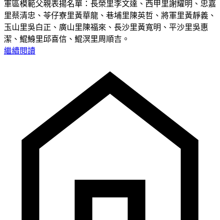
軍區模範父親表揚名單：長榮里李文達、西甲里謝耀明、忠嘉
里蔡清忠、苓仔寮里黃華龍、巷埔里陳英哲、將軍里黃靜義、
玉山里吳白正、廣山里陳福來、長沙里黃寬明、平沙里吳惠
潔、鯤鯓里邱喜信、鯤溟里周順吉。
繼續閱讀