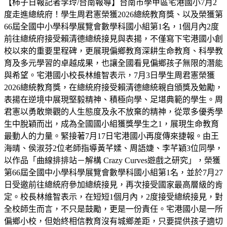
【柿子日報記者李玲/台南報導】台南市學甲區宅港國小7月2
度走進總統府！學生周君憲榮獲2026總統教育獎、以及榮獲第
66屆全國中小學科學展覽會數學科國小組第1名，1個月內2度
前往總統府接受賴清德總統接見與表揚，不僅寫下宅港國小創
校以來的重要里程碑，更展現偏鄉教育深耕生命教育、科學教
育及多元學習的卓越成果，也讓全國看見偏鄉孩子無限的潛能
與希望。宅港國小校長林維智表示，7月3日學生周君憲榮獲
2026總統教育獎，在總統府接受賴清德總統親自頒獎及勉勵，
表揚在逆境中展現堅毅精神、積極向學、足堪典範的學生。周
君憲以勇敢樂觀的人生態度及永不放棄的精神，從眾多優秀學
生中脫穎而出，成為全國國小組獲獎學生之1，展現生命教育
最動人的力量。緊接著7月17日宅港國小再度傳來捷報。由王
海晴、侯淑芬2位老師指導黃芊媃、周語婕、李芊穎3位同學，
以作品「曲線排排站－解構 Crazy Curves遊戲之研究」，榮獲
第66屆全國中小學科學展覽會數學科國小組第1名，並於7月27
日受邀前往總統府參加總統接見，再次接受國家最高層級的肯
定。校長林維智表示，在短短1個月內，2度接受總統接見，對
全校師生而言，不只是鼓勵，更是一份責任。宅港國小是一所
偏鄉小校，但始終相信教育沒有城鄉差距，只要提供孩子適切