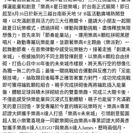
揮灑能量和創意「樂高®夏日遊樂場」於台南正式展開！即日
起至8月16日於新光三越台南新天地 5F B區活動廣場熱鬧登
場，以充滿創意與活力的三大任務關卡，邀請大小朋友一起開
啟夏日玩樂模式，透過拼砌、律動與運動挑戰，盡情釋放無限
想像力。首先來到「節奏能量站」，運用樂高®顆粒拼砌黑膠
唱片，啟動專屬玩樂能量，並跟著樂高®主題曲〈樂派對〉一
起舞動節奏，在音樂律動中感受玩樂魅力。接著走進「創建未
來城」，根據抽到的不同主題發揮創意，以樂高®顆粒自由拼
砌，打造心目中30年後的未來城市樣貌，將天馬行空的想像化
為獨一無二的作品；最後一關挑戰結合運動與反應力的「足能
競技場」，抽取題目後瞄準正確答案奮力射門，成功完成挑戰
即可獲得鑰匙顆粒組合，親手完成拼砌後再將鑰匙插入能量
盤，體驗足球與積木拼砌結合的雙重樂趣。完成三大關卡後，
不僅能感受快樂能量與沉浸式互動體驗，親子也能留下充滿歡
笑的夏日回憶，享受專屬於今夏的精彩玩樂時光。樂高®專業
認證大師攜手樂高®達人打造「樂高®未來城」 引領創意藍圖
超人氣小樂驚喜現身一同歡樂開玩由樂高®專業認證大師黃彥
智攜手樂高®達人LEGO7與樂高®達人James，歷時兩個月，