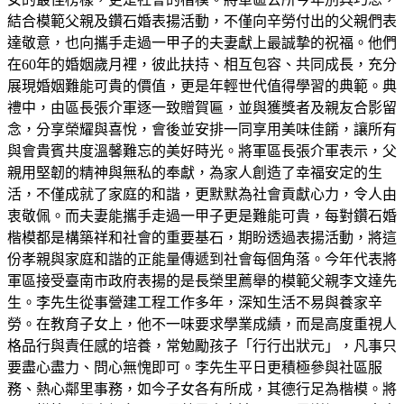
結合模範父親及鑽石婚表揚活動，不僅向辛勞付出的父親們表
達敬意，也向攜手走過一甲子的夫妻獻上最誠摯的祝福。他們
在60年的婚姻歲月裡，彼此扶持、相互包容、共同成長，充分
展現婚姻難能可貴的價值，更是年輕世代值得學習的典範。典
禮中，由區長張介軍逐一致贈賀匾，並與獲獎者及親友合影留
念，分享榮耀與喜悅，會後並安排一同享用美味佳餚，讓所有
與會貴賓共度溫馨難忘的美好時光。將軍區長張介軍表示，父
親用堅韌的精神與無私的奉獻，為家人創造了幸福安定的生
活，不僅成就了家庭的和諧，更默默為社會貢獻心力，令人由
衷敬佩。而夫妻能攜手走過一甲子更是難能可貴，每對鑽石婚
楷模都是構築祥和社會的重要基石，期盼透過表揚活動，將這
份孝親與家庭和諧的正能量傳遞到社會每個角落。今年代表將
軍區接受臺南市政府表揚的是長榮里薦舉的模範父親李文達先
生。李先生從事營建工程工作多年，深知生活不易與養家辛
勞。在教育子女上，他不一味要求學業成績，而是高度重視人
格品行與責任感的培養，常勉勵孩子「行行出狀元」，凡事只
要盡心盡力、問心無愧即可。李先生平日更積極參與社區服
務、熱心鄰里事務，如今子女各有所成，其德行足為楷模。將