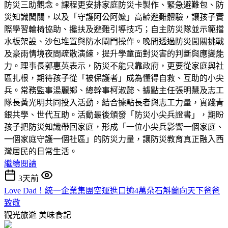
防災三助觀念。課程更安排家庭防災卡製作、緊急避難包、防
災知識闖關，以及「守護阿公阿嬤」高齡避難體驗，讓孩子實
際學習輪椅協助、攙扶及避難引導技巧；自主防災隊並示範擋
水板架設、沙包堆置與防水閘門操作。晚間透過防災闖關挑戰
及豪雨情境夜間疏散演練，提升學童面對災害的判斷與應變能
力。理事長郭惠英表示，防災不能只靠政府，更要從家庭與社
區扎根，期待孩子從「被保護者」成為懂得自救、互助的小尖
兵。常務監事湯麗鄉、總幹事柯淑懿、據點主任張明慧及志工
隊長黃光明共同投入活動，結合據點長者與志工力量，實踐青
銀共學、世代互助。活動最後頒發「防災小尖兵證書」，期盼
孩子把防災知識帶回家庭，形成「一位小尖兵影響一個家庭、
一個家庭守護一個社區」的防災力量，讓防災教育真正融入西
灣居民的日常生活。
繼續閱讀
3天前
Love Dad！統一企業集團空運進口逾4萬朵石斛蘭向天下爸爸
致敬
觀光旅遊
美味食記