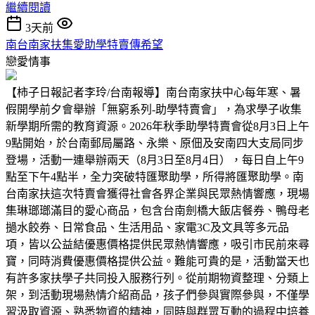
繼續閱讀
3天前
南台南家扶集愛助學特賣傳希望
戀愛情事
【柿子日報記者李玲/台南報導】南台南家扶中心每年寒、暑
假開學前夕會舉辦「無窮系列-助學特賣會」，為求學子收集
新學期所需的教育資源。2026年秋季助學特賣會從8月3日上午
9點開始，於台南郵局屬路、永樂、原佃及安南四大支局同步
登場，活動一連舉辦兩天（8月3日至8月4日），每日自上午9
點至下午4點半，全力突破特匯聚助學，所得將匯聚助學。南
台南家扶這次特賣會獲得社會各界企業與民眾熱情響應，現場
集琳瑯瑯滿目的愛心商品，包含台南劍橋大飯店餐券、鴨母老
撾水餃券、日常食品、生活用品、家電3C及文具等多元品
項，皆以公益結優惠價格提供民眾熱情響應，吸引市民前來尋
寶，同時消費優惠價格提供公益。難能可貴的是，活動當天也
有許多家扶學子共同投入服務行列。從前期物資整理、分類上
架，到活動現場熱情介紹商品，孩子們參與實際參與，不僅學
習汲取資源、熟悉物資的精神，同時與群眾互動的過程中培養