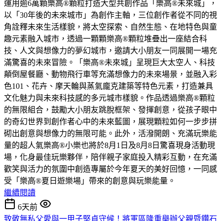
運用逾6萬顆樂高®顆粒打造大型共創作品「樂高®未來城」，
以「30年後的未來城市」為創作主軸，三位創作者從不同的視
角詮釋未來生活樣貌，將太空探索、自然生態、在地特色與童
趣元素融入城市，透過一顆顆樂高®顆粒堆疊出一座結合科
技、人文與想像力的夢幻城市，邀請大小朋友一同展開一場充
滿驚喜的未來冒險。「樂高®未來城」呈現巨大太空人、科技
顛倒屋餐廳、動物飛行車等充滿想像力的未來場景，並融入彩
色101、花卉、摩天輪與蒸氣龐克建築等特色元素，打造兼具
文化魅力與未來科技感的多元城市樣貌。作品透過樂高®顆粒
的無限組合，鼓勵大小朋友跳脫框架、發揮創意，從孩子眼中
的奇幻世界到創作者心中的未來藍圖，展現顆粒如何一步步拼
砌出創意與想像力的無限可能。此外，活潑開朗、充滿玩樂能
量的超人氣樂高®小樂也將於8月1日及8月8日驚喜現身活動現
場，化身最佳玩樂夥伴，陪伴親子家庭投入精彩互動，在充滿
歡笑與活力的氛圍中創造專屬於今年夏天的美好回憶，一同感
受「樂高®夏日遊樂場」帶來的創意與玩樂能量。
繼續閱讀
6天前
致敬無私父愛與一甲子堅貞守候！將軍區隆重舉辦父親暨鑽石