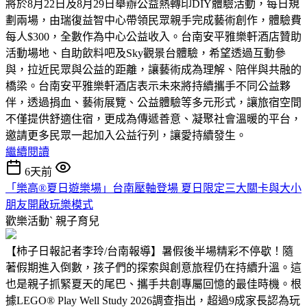
將於8月22日及8月29日舉辦公益熱轉印DIY體驗活動，每日規
劃兩場，由瑞復益智中心帶領民眾親手完成藝術創作，體驗費
每人$300，全數作為中心公益收入。台南安平雅樂軒酒店贊助
活動場地、自助飲料吧及Sky觀景台體驗，希望透過互動參
與，拉近民眾與公益的距離，讓藝術成為理解、陪伴與共融的
橋梁。台南安平雅樂軒酒店表示未來將持續攜手不同公益夥
伴，透過捐血、藝術展覽、公益體驗等多元形式，讓旅宿空間
不僅提供舒適住宿，更成為傳遞善意、凝聚社會溫暖的平台，
邀請更多民眾一起加入公益行列，讓愛持續發生。
繼續閱讀
6天前
「樂高®夏日遊樂場」台南壓軸登場 夏日限定三大關卡與大小
朋友開啟玩樂模式
歡樂活動ˋ
親子育兒
【柿子日報記者李玲/台南報導】暑假後半場精彩不停歇！隨
著假期進入倒數，孩子們的探索與創意旅程仍在持續升溫。這
也是親子抓緊夏天的尾巴、攜手共創專屬回憶的最佳時機。根
據LEGO® Play Well Study 2026調查指出，超過9成家長認為玩