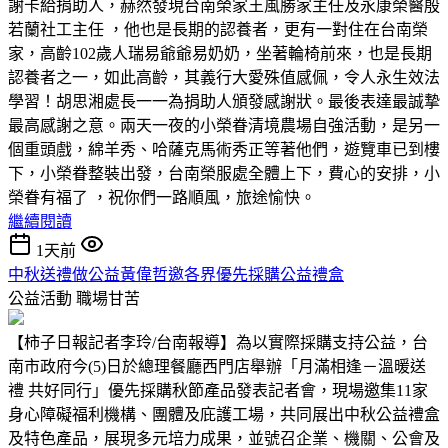
謝卡給捐助人，赫然發現台南榮家王風勝家主任及永康榮醫殷
若蘭社工主任 ，他也是長期的認養者，更有一對住在台南榮
家，高齡102歲人瑞易爺爺易奶奶，坐著輪椅前來，也是長期
認養者之一，如此高齡，其義行大愛殊值感佩，令人永生效法
學習！胡思湘處長一一為捐助人頒發感謝狀。最後表達最誠摯
最高感謝之意。兩天一夜的小榮眷清境農場自強活動，是另一
個重頭戲，綿羊秀、哈薩克馬術秀正等著他們，遊覽車已到樓
下，小榮眷整裝出發，台南榮服處全體上下，費心的安排，小
榮眷有福了 ，祝你們一路順風，旅途愉快。
繼續閱讀
1天前
中秋送禮做公益黃偉哲邀各界優先採購公益禮盒
公益活動
職場甘苦
【柿子日報記者李玲/台南報導】為以實際採購支持公益，台
南市政府今(5)日於總理餐廳西門店舉辦「月滿相逢－溫暖送
禮 共好同行」優先採購秋節產品發表記者會，現場邀集11家
身心障礙福利機構、團體及庇護工場，共同展出中秋公益禮盒
及特色產品，展現多元培力成果，並號召企業、機關、公會及