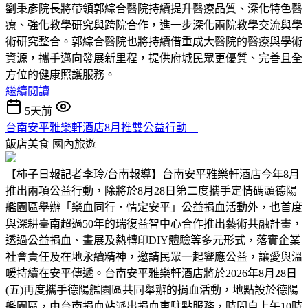
劉秉彥院長將帶領郭綜合醫院持續提升醫療品質、深化特色醫
療、強化教學研究與跨院合作，進一步深化兩院教學交流與學
術研究整合。郭綜合醫院也將持續借重成大醫院的醫療與學術
資源，攜手邁向發展新里程，提供府城民眾更優質、完善且全
方位的健康照護服務。
繼續閱讀
5天前
台南安平雅樂軒酒店8月推雙公益行動
飯店美食
國內旅遊
【柿子日報記者李玲/台南報導】台南安平雅樂軒酒店今年8月
推出兩項公益行動，除將於8月28日第二度攜手定情碼頭德陽
艦園區舉辦「樂血同行．情定安平」公益捐血活動外，也首度
與深耕臺南超過50年的瑞復益智中心合作推出藝術共融計畫，
透過公益捐血、畫展及熱轉印DIY體驗等多元形式，落實企業
社會責任及在地永續精神，邀請民眾一起響應公益，讓愛與溫
暖持續在安平傳遞。台南安平雅樂軒酒店將於2026年8月28日
(五)再度攜手德陽艦園區共同舉辦的捐血活動，地點設於德陽
艦園區，由台南捐血站派出捐血車駐點服務，時間自上午10時