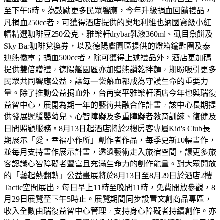
至下午6時。為鼓勵更多民眾響應，今年升級捐血回饋禮品，
凡捐血250cc者，可獲得酒店提供的奧地利維也納國寶級小紅
帽精選咖啡豆250公克、雅樂軒drybar乳液360ml、虱目魚餅及
Sky Bar咖啡兌換券，以及德陽艦園區提供的燈箱鑰匙圈及泰
迪熊徽章；捐血500cc者，除可獲得上述禮品外，酒店更加碼
提供雙倍贈禮，德陽艦園區亦加贈熊讚乾拌麵，期盼吸引更多
民眾共同響應公益，讓每一袋熱血都成為守護生命的重要力
量。除了推動公益捐血外，台南安平雅樂軒酒店今年也與瑞復
益智中心，展開為期一年的藝術共融合作計畫，該中心長期提
供發展遲緩嬰幼兒、心智障礙及多重障礙者教育訓練、復健及
日間照顧服務。8月13日起酒店將於2樓房客專屬Kid's Club長
期展示「愛・幸福小作所」創作者作品，每季更新10幅畫作，
並每月支持畫作展示計畫，透過藝術走入旅宿空間，讓更多旅
客認識心智障礙者豐富且充滿生命力的創作能量。對大眾開放
的「藝起熱翻轉」公益畫展將於8月13日至8月29日於酒店2樓
Tactic空間展出，每日早上11時至晚間11時，免費開放參觀，8
月29日展覽至下午5時止。展覽期間同步設置文創商品專區，
收入全數由瑞復益智中心管理，支持身心障礙者持續創作。亦