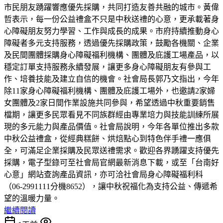
市民朋友踴躍響應優先採購，共同打造友善共融的城市。黃偉
哲表示，每一份公益禮盒不只是中秋送禮的心意，更承載著身
心障礙朋友努力學習、工作與成長的成果。市府持續推動身心
障礙者多元支持服務，透過優先採購政策，鼓勵各機關、企業
及民間團體採購身心障礙福利機構、團體及庇護工場產品，以
穩定訂單支持服務永續發展，讓更多身心障礙朋友有參與工
作、培養技能及建立自信的機會。社會局長郭乃文指出，今年
除11家身心障礙福利機構、團體及庇護工場外，也邀請2家婦
女團體及2家日間作業設施共同參與，希望透過中秋重要銷售
檔期，讓更多民眾看見不同族群經由專業培力與技能訓練所展
現的多元能力與產品價值。社會局說明，今年各單位推出多款
中秋公益禮盒，從經典糕餅、烘焙點心到特色伴手禮一應俱
全，可滿足企業採購及民眾送禮需求。歡迎各界踴躍支持優先
採購，電子型錄可至社會局官網最新消息下載，或至「台南好
心意」網站查詢產品資訊，亦可洽社會局身心障礙福利科
（06-2991111分機8652），讓中秋祝福化為支持公益、傳遞希
望的溫暖力量。
繼續閱讀