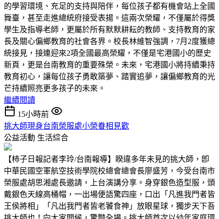
的學習環境、充足的支持與陪伴，每位孩子都有機會站上全國
舞臺，甚至走進總統府接受表揚。這兩次榮耀，不僅屬於得獎
學生及指導老師，更屬於所有默默耕耘的教師、支持教育的家
長及關心偏鄉教育的社會各界。校長林維智強調，7月2度獲總
統接見，接連迎來2項全國最高榮耀，不僅是宅港國小的歷史
新頁，更是台南教育的重要殊榮。未來，宅港國小將持續秉持
教育初心，讓每位孩子勇敢築夢、踏實追夢，讓偏鄉教育的光
芒持續照亮更多孩子的未來。
繼續閱讀
15小時前
挑大師現身台南榮服處小榮眷相見歡
公益活動
生活綜合
【柿子日報記者李玲/台南報導】睽違多年未見的挑大師，卽
中華民國空軍航空技術學院校總會總會長廖盛芳，今受台南市
榮服處胡思湘處長邀請，上台演講分享。身穿銀色造型服，頭
戴銀色天線高桶帽，一出場便語驚四座，口出「凡進我門者皆
王侯將相」「凡出我門者皆老饕食神」放眼星球，獨步天下吾
挑大師也！向大家問候，驚豔全場。挑大師首次以幼年家庭環