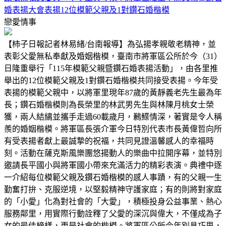
婚表揚大會表揚12位模範父親及1對鑽石婚楷模
戀愛情事
【柿子日報記者林易緒/台南報導】為弘揚孝親敬老精神，並
表彰父愛無私奉獻及婚姻楷模，臺南市將軍區公所於今（31）
日隆重舉行「115年模範父親暨鑽石婚表揚活動」，由各里推
舉出的12位模範父親及1對鑽石婚楷模共同接受表揚。今年受
表揚的模範父親中，以將軍里現年87歲的黃靜義老先生最為年
長；鑽石婚楷模則為長榮里的林武男先生與林陳月桃女士榮
獲，兩人結縭並攜手走過60載歲月，鶼鰈情深，著實是令人稱
羨的婚姻楷模。將軍區長張介軍今日特別代表市長黃偉哲向所
有受表揚者獻上最誠摯的祝福，共同見證溫馨感人的幸福時
刻。活動在薩克斯風樂團悠揚動人的樂曲中拉開序幕，並特別
邀請長平國小與將軍國小帶來充滿活力的精彩表演。典禮中逐
一介紹每位模範父親及鑽石婚楷模的感人事蹟，有的父親一生
勤奮打拚、克服逆境，以堅毅精神守護家庭；有的則將對家庭
的「小愛」化為對社會的「大愛」，積極投身公益事業、熱心
服務鄰里，用實際行動詮釋了父愛的深沉與偉大，不僅成為子
女的最佳榜樣，更是社會的楷模。將軍區公所今年別具巧思，