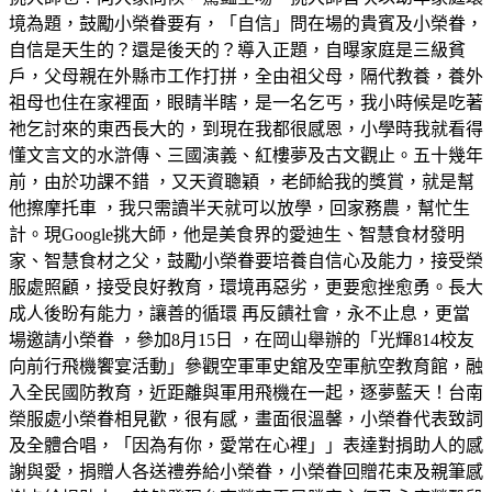
境為題，鼓勵小榮眷要有，「自信」問在場的貴賓及小榮眷，
自信是天生的？還是後天的？導入正題，自曝家庭是三級貧
戶，父母親在外縣市工作打拼，全由祖父母，隔代教養，養外
祖母也住在家裡面，眼睛半瞎，是一名乞丐，我小時候是吃著
祂乞討來的東西長大的，到現在我都很感恩，小學時我就看得
懂文言文的水滸傳、三國演義、紅樓夢及古文觀止。五十幾年
前，由於功課不錯 ，又天資聰穎 ，老師給我的獎賞，就是幫
他擦摩托車 ，我只需讀半天就可以放學，回家務農，幫忙生
計。現Google挑大師，他是美食界的愛迪生、智慧食材發明
家、智慧食材之父，鼓勵小榮眷要培養自信心及能力，接受榮
服處照顧，接受良好教育，環境再惡劣，更要愈挫愈勇。長大
成人後盼有能力，讓善的循環 再反饋社會，永不止息，更當
場邀請小榮眷 ，參加8月15日 ，在岡山舉辦的「光輝814校友
向前行飛機饗宴活動」參觀空軍軍史舘及空軍航空教育館，融
入全民國防教育，近距離與軍用飛機在一起，逐夢藍天！台南
榮服處小榮眷相見歡，很有感，畫面很溫馨，小榮眷代表致詞
及全體合唱，「因為有你，愛常在心裡」」表達對捐助人的感
謝與愛，捐贈人各送禮券給小榮眷，小榮眷回贈花束及親筆感