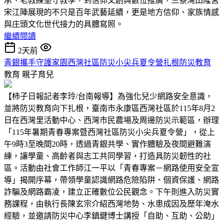
承、老教練堅守教學，到信仰文創與數位推廣，三寮灣田隆宮
宋江陣展現的不只是百年武藝延續，更是地方信仰、家族情感
與庄頭文化世代接力的具體寫照。
繼續閱讀
2天前
青銀攜手守護家園西灣社區防災小尖兵夏令營扎根防災教育
教育
親子育兒
【柿子日報記者李玲/台南報導】為強化兒少網路安全意識，
並將防災教育向下扎根，臺南市永康區西灣社區於115年8月2
日在西灣里活動中心、西灣市民農場及周邊防災示範區，辦理
「115年暑期青春專案暨西灣社區防災小尖兵夏令營」，從上
午9時3至晚間20時，透過青銀共學、實作體驗及夜間避難演
練，讓學童、高齡者與志工共同學習，打造具防災韌性的社
區。活動由社會工作師江一平以「青春專案－網路使用安全宣
導」揭開序幕，帶領學童認識網路危險陷阱、個資保護、網路
詐騙及網路霸凌，建立正確數位公民觀念。下午則進入防災實
務課程，由執行長陳玄宗介紹西灣地勢、水患成因及歷年淹水
經驗，並邀請防災中心李鎮鍵博士講授「自助、互助、公助」