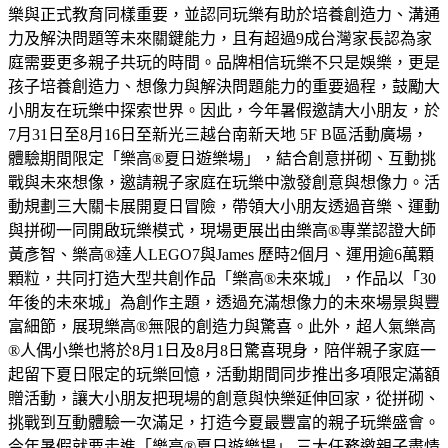
樂與正式教育同樣重要，並認同玩樂有助於培養創造力、溝通
力及解決問題等未來關鍵能力，且有超過9成台灣家長認為家
庭需要更多親子共玩的時間。品牌相信玩樂不只是娛樂，更是
孩子培養創造力、想像力與解決問題能力的重要過程，鼓勵大
小朋友在玩樂中探索世界。因此，今年暑假邀請大小朋友，於
7月31日至8月16日至新光三越台南新天地 5F B區活動廣場，
體驗期間限定「樂高®夏日遊樂場」，結合創意拼砌、互動挑
戰與未來想像，邀請親子家庭在玩樂中激發創意與想像力。活
動規劃三大關卡展開夏日冒險，帶領大小朋友透過音樂、運動
與拼砌一同開啟玩樂模式，現場更展出由樂高®專業認證大師
黃彥智、樂高®達人LEGO7與James 歷時2個月、運用逾6萬顆
顆粒，共同打造大型共創作品「樂高®未來城」，作品以「30
年後的未來城」為創作主題，透過充滿想像力的未來場景與豐
富細節，展現樂高®無限的創造力與驚喜。此外，超人氣樂高
®人偶小樂也將於8月1日及8月8日驚喜現身，陪伴親子家庭一
起留下夏日限定的玩樂回憶，活動期間同步推出多項限定滿額
贈活動，讓大小朋友把現場的創意與快樂延伸回家，從拼砌、
挑戰到互動體驗一次滿足，打造今夏最豐富的親子玩樂盛會。
今年暑假就要走進「樂高®夏日遊樂場」 三大任務邀親子盡情