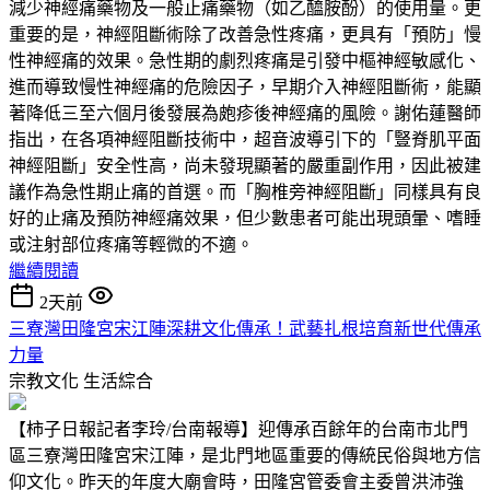
減少神經痛藥物及一般止痛藥物（如乙醯胺酚）的使用量。更
重要的是，神經阻斷術除了改善急性疼痛，更具有「預防」慢
性神經痛的效果。急性期的劇烈疼痛是引發中樞神經敏感化、
進而導致慢性神經痛的危險因子，早期介入神經阻斷術，能顯
著降低三至六個月後發展為皰疹後神經痛的風險。謝佑蓮醫師
指出，在各項神經阻斷技術中，超音波導引下的「豎脊肌平面
神經阻斷」安全性高，尚未發現顯著的嚴重副作用，因此被建
議作為急性期止痛的首選。而「胸椎旁神經阻斷」同樣具有良
好的止痛及預防神經痛效果，但少數患者可能出現頭暈、嗜睡
或注射部位疼痛等輕微的不適。
繼續閱讀
2天前
三寮灣田隆宮宋江陣深耕文化傳承！武藝扎根培育新世代傳承
力量
宗教文化
生活綜合
【柿子日報記者李玲/台南報導】迎傳承百餘年的台南市北門
區三寮灣田隆宮宋江陣，是北門地區重要的傳統民俗與地方信
仰文化。昨天的年度大廟會時，田隆宮管委會主委曾洪沛強