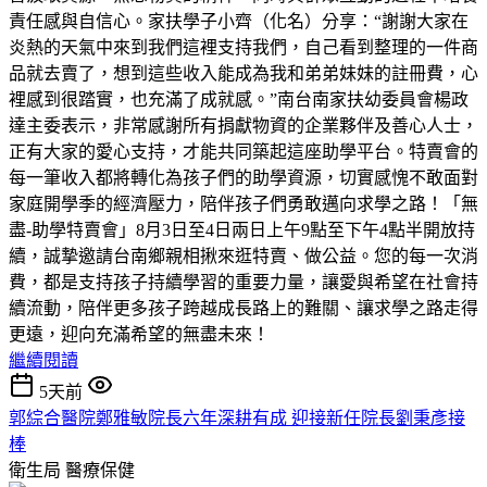
責任感與自信心。家扶學子小齊（化名）分享：“謝謝大家在
炎熱的天氣中來到我們這裡支持我們，自己看到整理的一件商
品就去賣了，想到這些收入能成為我和弟弟妹妹的註冊費，心
裡感到很踏實，也充滿了成就感。”南台南家扶幼委員會楊政
達主委表示，非常感謝所有捐獻物資的企業夥伴及善心人士，
正有大家的愛心支持，才能共同築起這座助學平台。特賣會的
每一筆收入都將轉化為孩子們的助學資源，切實感愧不敢面對
家庭開學季的經濟壓力，陪伴孩子們勇敢邁向求學之路！「無
盡-助學特賣會」8月3日至4日兩日上午9點至下午4點半開放持
續，誠摯邀請台南鄉親相揪來逛特賣、做公益。您的每一次消
費，都是支持孩子持續學習的重要力量，讓愛與希望在社會持
續流動，陪伴更多孩子跨越成長路上的難關、讓求學之路走得
更遠，迎向充滿希望的無盡未來！
繼續閱讀
5天前
郭綜合醫院鄭雅敏院長六年深耕有成 迎接新任院長劉秉彥接
棒
衛生局
醫療保健