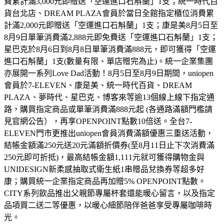
費累計滿3,000元即贈送「空運進口石斛蘭」1支；統一時代百
貨台北店、DREAM PLAZA會員於當日全館指定櫃位消費累
計滿2,000元即贈送「空運進口石斛蘭」1支；康是美8月5日至
8月9日單筆消費滿2,888元即免費送「空運進口石斛蘭」1支；
星巴克於8月6日到8月8日單筆消費滿888元，即可獲得「空運
進口石斛蘭」1支(數量有限、單店贈完為止)。統一企業集團
亦展開一系列Love Dad活動！8月5日至8月9日期間，uniopen
會員於7-ELEVEN、康是美、統一時代百貨、DREAM
PLAZA、夢時代、星巴克、博客來等逾13個線上線下指定通
路，購買指定商品或單筆消費滿888元起 (各通路滿額門檻請
見官網公告），再享OPENPOINT點數10倍送。全台7-
ELEVEN門市更推出uniopen會員消費滿額優惠三重送活動，
結帳金額滿250元送20元滿額折價券(至8月11日止下次消費滿
250元即可折抵)，最高結帳金額1,111元就可獲得購物金與
UNIDESIGN新柔感抽取式衛生紙1串贈品兌換券等超多好
康；購買統一企業指定商品再加贈5% OPENPOINT點數。
CITY系列飲品推出父親節專屬杯套還能暖心留言，以及指定
品項買二送二等優惠，以暖心細節陪伴爸爸享受專屬咖啡時
光。