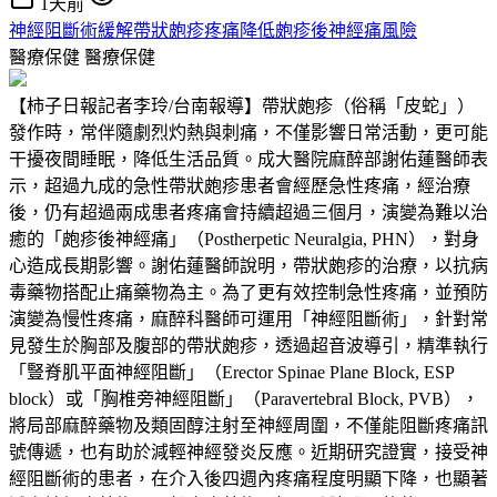
1天前
神經阻斷術緩解帶狀皰疹疼痛降低皰疹後神經痛風險
醫療保健
醫療保健
【柿子日報記者李玲/台南報導】帶狀皰疹（俗稱「皮蛇」）
發作時，常伴隨劇烈灼熱與刺痛，不僅影響日常活動，更可能
干擾夜間睡眠，降低生活品質。成大醫院麻醉部謝佑蓮醫師表
示，超過九成的急性帶狀皰疹患者會經歷急性疼痛，經治療
後，仍有超過兩成患者疼痛會持續超過三個月，演變為難以治
癒的「皰疹後神經痛」（Postherpetic Neuralgia, PHN），對身
心造成長期影響。謝佑蓮醫師說明，帶狀皰疹的治療，以抗病
毒藥物搭配止痛藥物為主。為了更有效控制急性疼痛，並預防
演變為慢性疼痛，麻醉科醫師可運用「神經阻斷術」，針對常
見發生於胸部及腹部的帶狀皰疹，透過超音波導引，精準執行
「豎脊肌平面神經阻斷」（Erector Spinae Plane Block, ESP
block）或「胸椎旁神經阻斷」（Paravertebral Block, PVB），
將局部麻醉藥物及類固醇注射至神經周圍，不僅能阻斷疼痛訊
號傳遞，也有助於減輕神經發炎反應。近期研究證實，接受神
經阻斷術的患者，在介入後四週內疼痛程度明顯下降，也顯著