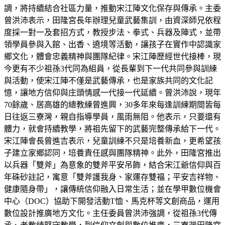
調，將持續結合社區力量，推動宋江陣文化保存與傳承。主委
曾洪沛表示，田隆宮長年辦理兒童武藝集訓，由資深師兄依程
度採一對一及套招方式，教授步法、拳式、兵器及陣式，並帶
領學員參與入館、出香、遶境等活動，讓孩子在實作中認識家
鄉文化，體會忠義精神與團隊紀律。宋江陣歷經世代接棒，現
今更有不少祖孫3代同為組員，從長輩到下一代共同參與訓練
與活動，使宋江陣不僅是武藝傳承，也是家族共同的文化記
憶，讓地方信仰與庄頭情感一代接一代延續。曾洪沛說，現年
70餘歲、居高雄的總教練曾進興，30多年來每逢訓練期間皆每
日往返三寮灣，親自指導學員，風雨無阻。他表示，只要還有
體力，就會持續教學，將祖先留下的武藝完整傳承給下一代。
宋江陣會長曾進吉表示，兒童訓練不只是培養新血，更希望孩
子建立家鄉認同，培養責任感與團隊精神。此外，田隆宮推出
以兵器「雙斧」為意象的雙斧平安吊飾，結合宋江爺信仰與百
年硃砂註記，寓意「雙斧護我身、家運存雙福；平安吉祥物、
健康隨身帶」，讓傳統信仰融入日常生活；並在學甲數位機會
中心（DOC）協助下開發活動T恤、馬克杯等文創商品，運用
數位設計推廣地方文化。主任委員曾洪沛強調，從祖孫3代傳