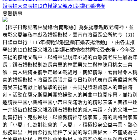
婚表揚大會表揚12位模範父親及1對鑽石婚楷模
戀愛情事
【柿子日報記者林易緒/台南報導】為弘揚孝親敬老精神，並
表彰父愛無私奉獻及婚姻楷模，臺南市將軍區公所於今（31）
日隆重舉行「115年模範父親暨鑽石婚表揚活動」，由各里推
舉出的12位模範父親及1對鑽石婚楷模共同接受表揚。今年受
表揚的模範父親中，以將軍里現年87歲的黃靜義老先生最為年
長；鑽石婚楷模則為長榮里的林武男先生與林陳月桃女士榮
獲，兩人結縭並攜手走過60載歲月，鶼鰈情深，著實是令人稱
羨的婚姻楷模。將軍區長張介軍今日特別代表市長黃偉哲向所
有受表揚者獻上最誠摯的祝福，共同見證溫馨感人的幸福時
刻。活動在薩克斯風樂團悠揚動人的樂曲中拉開序幕，並特別
邀請長平國小與將軍國小帶來充滿活力的精彩表演。典禮中逐
一介紹每位模範父親及鑽石婚楷模的感人事蹟，有的父親一生
勤奮打拚、克服逆境，以堅毅精神守護家庭；有的則將對家庭
的「小愛」化為對社會的「大愛」，積極投身公益事業、熱心
服務鄰里，用實際行動詮釋了父愛的深沉與偉大，不僅成為子
女的最佳榜樣，更是社會的楷模。將軍區公所今年別具巧思，