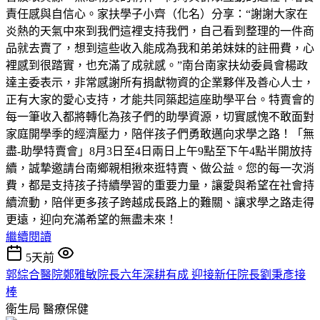
責任感與自信心。家扶學子小齊（化名）分享：“謝謝大家在
炎熱的天氣中來到我們這裡支持我們，自己看到整理的一件商
品就去賣了，想到這些收入能成為我和弟弟妹妹的註冊費，心
裡感到很踏實，也充滿了成就感。”南台南家扶幼委員會楊政
達主委表示，非常感謝所有捐獻物資的企業夥伴及善心人士，
正有大家的愛心支持，才能共同築起這座助學平台。特賣會的
每一筆收入都將轉化為孩子們的助學資源，切實感愧不敢面對
家庭開學季的經濟壓力，陪伴孩子們勇敢邁向求學之路！「無
盡-助學特賣會」8月3日至4日兩日上午9點至下午4點半開放持
續，誠摯邀請台南鄉親相揪來逛特賣、做公益。您的每一次消
費，都是支持孩子持續學習的重要力量，讓愛與希望在社會持
續流動，陪伴更多孩子跨越成長路上的難關、讓求學之路走得
更遠，迎向充滿希望的無盡未來！
繼續閱讀
5天前
郭綜合醫院鄭雅敏院長六年深耕有成 迎接新任院長劉秉彥接
棒
衛生局
醫療保健