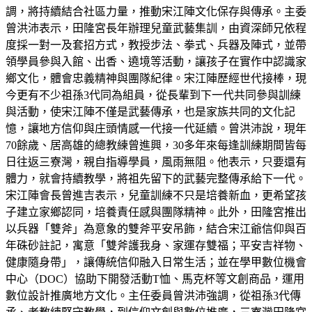
調，將持續結合社區力量，推動宋江陣文化保存與傳承。主委
曾洪沛表示，田隆宮長年辦理兒童武藝集訓，由資深師兄依程
度採一對一及套招方式，教授步法、拳式、兵器及陣式，並帶
領學員參與入館、出香、遶境等活動，讓孩子在實作中認識家
鄉文化，體會忠義精神與團隊紀律。宋江陣歷經世代接棒，現
今更有不少祖孫3代同為組員，從長輩到下一代共同參與訓練
與活動，使宋江陣不僅是武藝傳承，也是家族共同的文化記
憶，讓地方信仰與庄頭情感一代接一代延續。曾洪沛說，現年
70餘歲、居高雄的總教練曾進興，30多年來每逢訓練期間皆每
日往返三寮灣，親自指導學員，風雨無阻。他表示，只要還有
體力，就會持續教學，將祖先留下的武藝完整傳承給下一代。
宋江陣會長曾進吉表示，兒童訓練不只是培養新血，更希望孩
子建立家鄉認同，培養責任感與團隊精神。此外，田隆宮推出
以兵器「雙斧」為意象的雙斧平安吊飾，結合宋江爺信仰與百
年硃砂註記，寓意「雙斧護我身、家運存雙福；平安吉祥物、
健康隨身帶」，讓傳統信仰融入日常生活；並在學甲數位機會
中心（DOC）協助下開發活動T恤、馬克杯等文創商品，運用
數位設計推廣地方文化。主任委員曾洪沛強調，從祖孫3代傳