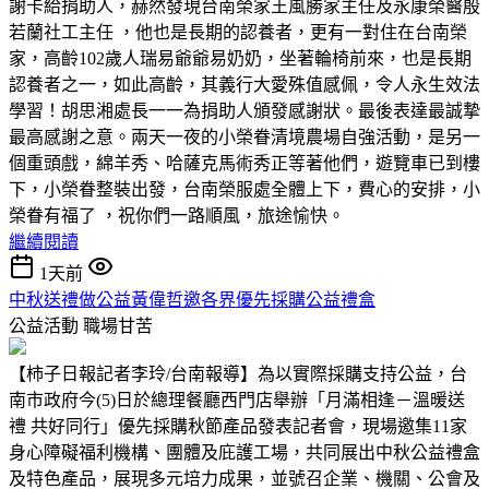
謝卡給捐助人，赫然發現台南榮家王風勝家主任及永康榮醫殷
若蘭社工主任 ，他也是長期的認養者，更有一對住在台南榮
家，高齡102歲人瑞易爺爺易奶奶，坐著輪椅前來，也是長期
認養者之一，如此高齡，其義行大愛殊值感佩，令人永生效法
學習！胡思湘處長一一為捐助人頒發感謝狀。最後表達最誠摯
最高感謝之意。兩天一夜的小榮眷清境農場自強活動，是另一
個重頭戲，綿羊秀、哈薩克馬術秀正等著他們，遊覽車已到樓
下，小榮眷整裝出發，台南榮服處全體上下，費心的安排，小
榮眷有福了 ，祝你們一路順風，旅途愉快。
繼續閱讀
1天前
中秋送禮做公益黃偉哲邀各界優先採購公益禮盒
公益活動
職場甘苦
【柿子日報記者李玲/台南報導】為以實際採購支持公益，台
南市政府今(5)日於總理餐廳西門店舉辦「月滿相逢－溫暖送
禮 共好同行」優先採購秋節產品發表記者會，現場邀集11家
身心障礙福利機構、團體及庇護工場，共同展出中秋公益禮盒
及特色產品，展現多元培力成果，並號召企業、機關、公會及