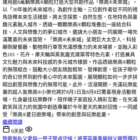
運用逾6萬顆樂高®顆粒打造大型共創作品「樂高®未來城」，
以「30年後的未來城市」為創作主軸，三位創作者從不同的視
角詮釋未來生活樣貌，將太空探索、自然生態、在地特色與童
趣元素融入城市，透過一顆顆樂高®顆粒堆疊出一座結合科
技、人文與想像力的夢幻城市，邀請大小朋友一同展開一場充
滿驚喜的未來冒險。「樂高®未來城」呈現巨大太空人、科技
顛倒屋餐廳、動物飛行車等充滿想像力的未來場景，並融入彩
色101、花卉、摩天輪與蒸氣龐克建築等特色元素，打造兼具
文化魅力與未來科技感的多元城市樣貌。作品透過樂高®顆粒
的無限組合，鼓勵大小朋友跳脫框架、發揮創意，從孩子眼中
的奇幻世界到創作者心中的未來藍圖，展現顆粒如何一步步拼
砌出創意與想像力的無限可能。此外，活潑開朗、充滿玩樂能
量的超人氣樂高®小樂也將於8月1日及8月8日驚喜現身活動現
場，化身最佳玩樂夥伴，陪伴親子家庭投入精彩互動，在充滿
歡笑與活力的氛圍中創造專屬於今年夏天的美好回憶，一同感
受「樂高®夏日遊樂場」帶來的創意與玩樂能量。
繼續閱讀
6天前
致敬無私父愛與一甲子堅貞守候！將軍區隆重舉辦父親暨鑽石