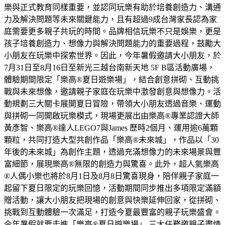
樂與正式教育同樣重要，並認同玩樂有助於培養創造力、溝通
力及解決問題等未來關鍵能力，且有超過9成台灣家長認為家
庭需要更多親子共玩的時間。品牌相信玩樂不只是娛樂，更是
孩子培養創造力、想像力與解決問題能力的重要過程，鼓勵大
小朋友在玩樂中探索世界。因此，今年暑假邀請大小朋友，於
7月31日至8月16日至新光三越台南新天地 5F B區活動廣場，
體驗期間限定「樂高®夏日遊樂場」，結合創意拼砌、互動挑
戰與未來想像，邀請親子家庭在玩樂中激發創意與想像力。活
動規劃三大關卡展開夏日冒險，帶領大小朋友透過音樂、運動
與拼砌一同開啟玩樂模式，現場更展出由樂高®專業認證大師
黃彥智、樂高®達人LEGO7與James 歷時2個月、運用逾6萬顆
顆粒，共同打造大型共創作品「樂高®未來城」，作品以「30
年後的未來城」為創作主題，透過充滿想像力的未來場景與豐
富細節，展現樂高®無限的創造力與驚喜。此外，超人氣樂高
®人偶小樂也將於8月1日及8月8日驚喜現身，陪伴親子家庭一
起留下夏日限定的玩樂回憶，活動期間同步推出多項限定滿額
贈活動，讓大小朋友把現場的創意與快樂延伸回家，從拼砌、
挑戰到互動體驗一次滿足，打造今夏最豐富的親子玩樂盛會。
今年暑假就要走進「樂高®夏日遊樂場」 三大任務邀親子盡情