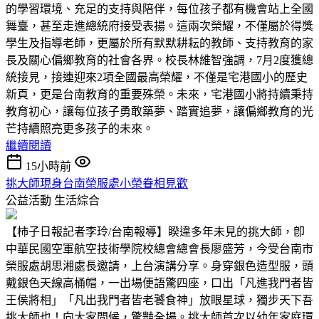
的學習環境、充足的支持與陪伴，每位孩子都有機會站上全國
舞臺，甚至走進總統府接受表揚。這兩次榮耀，不僅屬於得獎
學生及指導老師，更屬於所有默默耕耘的教師、支持教育的家
長及關心偏鄉教育的社會各界。校長林維智強調，7月2度獲總
統接見，接連迎來2項全國最高榮耀，不僅是宅港國小的歷史
新頁，更是台南教育的重要殊榮。未來，宅港國小將持續秉持
教育初心，讓每位孩子勇敢築夢、踏實追夢，讓偏鄉教育的光
芒持續照亮更多孩子的未來。
繼續閱讀
15小時前
挑大師現身台南榮服處小榮眷相見歡
公益活動
生活綜合
【柿子日報記者李玲/台南報導】睽違多年未見的挑大師，卽
中華民國空軍航空技術學院校總會總會長廖盛芳，今受台南市
榮服處胡思湘處長邀請，上台演講分享。身穿銀色造型服，頭
戴銀色天線高桶帽，一出場便語驚四座，口出「凡進我門者皆
王侯將相」「凡出我門者皆老饕食神」放眼星球，獨步天下吾
挑大師也！向大家問候，驚豔全場。挑大師首次以幼年家庭環