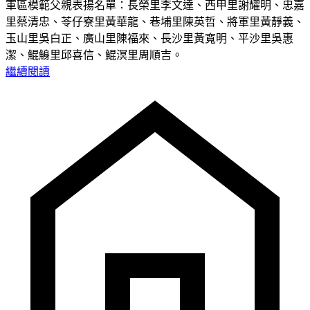
軍區模範父親表揚名單：長榮里李文達、西甲里謝耀明、忠嘉
里蔡清忠、苓仔寮里黃華龍、巷埔里陳英哲、將軍里黃靜義、
玉山里吳白正、廣山里陳福來、長沙里黃寬明、平沙里吳惠
潔、鯤鯓里邱喜信、鯤溟里周順吉。
繼續閱讀