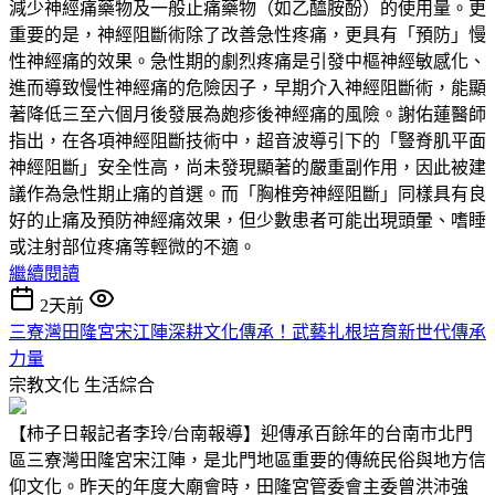
減少神經痛藥物及一般止痛藥物（如乙醯胺酚）的使用量。更
重要的是，神經阻斷術除了改善急性疼痛，更具有「預防」慢
性神經痛的效果。急性期的劇烈疼痛是引發中樞神經敏感化、
進而導致慢性神經痛的危險因子，早期介入神經阻斷術，能顯
著降低三至六個月後發展為皰疹後神經痛的風險。謝佑蓮醫師
指出，在各項神經阻斷技術中，超音波導引下的「豎脊肌平面
神經阻斷」安全性高，尚未發現顯著的嚴重副作用，因此被建
議作為急性期止痛的首選。而「胸椎旁神經阻斷」同樣具有良
好的止痛及預防神經痛效果，但少數患者可能出現頭暈、嗜睡
或注射部位疼痛等輕微的不適。
繼續閱讀
2天前
三寮灣田隆宮宋江陣深耕文化傳承！武藝扎根培育新世代傳承
力量
宗教文化
生活綜合
【柿子日報記者李玲/台南報導】迎傳承百餘年的台南市北門
區三寮灣田隆宮宋江陣，是北門地區重要的傳統民俗與地方信
仰文化。昨天的年度大廟會時，田隆宮管委會主委曾洪沛強