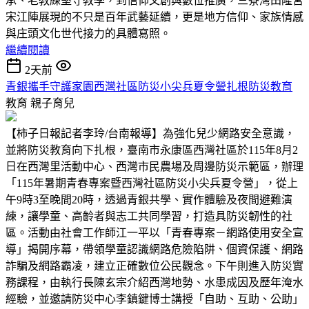
承、老教練堅守教學，到信仰文創與數位推廣，三寮灣田隆宮
宋江陣展現的不只是百年武藝延續，更是地方信仰、家族情感
與庄頭文化世代接力的具體寫照。
繼續閱讀
2天前
青銀攜手守護家園西灣社區防災小尖兵夏令營扎根防災教育
教育
親子育兒
【柿子日報記者李玲/台南報導】為強化兒少網路安全意識，
並將防災教育向下扎根，臺南市永康區西灣社區於115年8月2
日在西灣里活動中心、西灣市民農場及周邊防災示範區，辦理
「115年暑期青春專案暨西灣社區防災小尖兵夏令營」，從上
午9時3至晚間20時，透過青銀共學、實作體驗及夜間避難演
練，讓學童、高齡者與志工共同學習，打造具防災韌性的社
區。活動由社會工作師江一平以「青春專案－網路使用安全宣
導」揭開序幕，帶領學童認識網路危險陷阱、個資保護、網路
詐騙及網路霸凌，建立正確數位公民觀念。下午則進入防災實
務課程，由執行長陳玄宗介紹西灣地勢、水患成因及歷年淹水
經驗，並邀請防災中心李鎮鍵博士講授「自助、互助、公助」