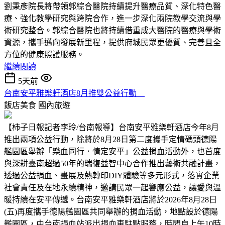
劉秉彥院長將帶領郭綜合醫院持續提升醫療品質、深化特色醫
療、強化教學研究與跨院合作，進一步深化兩院教學交流與學
術研究整合。郭綜合醫院也將持續借重成大醫院的醫療與學術
資源，攜手邁向發展新里程，提供府城民眾更優質、完善且全
方位的健康照護服務。
繼續閱讀
5天前
台南安平雅樂軒酒店8月推雙公益行動
飯店美食
國內旅遊
【柿子日報記者李玲/台南報導】台南安平雅樂軒酒店今年8月
推出兩項公益行動，除將於8月28日第二度攜手定情碼頭德陽
艦園區舉辦「樂血同行．情定安平」公益捐血活動外，也首度
與深耕臺南超過50年的瑞復益智中心合作推出藝術共融計畫，
透過公益捐血、畫展及熱轉印DIY體驗等多元形式，落實企業
社會責任及在地永續精神，邀請民眾一起響應公益，讓愛與溫
暖持續在安平傳遞。台南安平雅樂軒酒店將於2026年8月28日
(五)再度攜手德陽艦園區共同舉辦的捐血活動，地點設於德陽
艦園區，由台南捐血站派出捐血車駐點服務，時間自上午10時