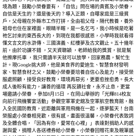
境為題，鼓勵小榮眷要有，「自信」問在場的貴賓及小榮眷，
自信是天生的？還是後天的？導入正題，自曝家庭是三級貧
戶，父母親在外縣市工作打拼，全由祖父母，隔代教養，養外
祖母也住在家裡面，眼睛半瞎，是一名乞丐，我小時候是吃著
祂乞討來的東西長大的，到現在我都很感恩，小學時我就看得
懂文言文的水滸傳、三國演義、紅樓夢及古文觀止。五十幾年
前，由於功課不錯 ，又天資聰穎 ，老師給我的獎賞，就是幫
他擦摩托車 ，我只需讀半天就可以放學，回家務農，幫忙生
計。現Google挑大師，他是美食界的愛迪生、智慧食材發明
家、智慧食材之父，鼓勵小榮眷要培養自信心及能力，接受榮
服處照顧，接受良好教育，環境再惡劣，更要愈挫愈勇。長大
成人後盼有能力，讓善的循環 再反饋社會，永不止息，更當
場邀請小榮眷 ，參加8月15日 ，在岡山舉辦的「光輝814校友
向前行飛機饗宴活動」參觀空軍軍史舘及空軍航空教育館，融
入全民國防教育，近距離與軍用飛機在一起，逐夢藍天！台南
榮服處小榮眷相見歡，很有感，畫面很溫馨，小榮眷代表致詞
及全體合唱，「因為有你，愛常在心裡」」表達對捐助人的感
謝與愛，捐贈人各送禮券給小榮眷，小榮眷回贈花束及親筆感