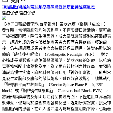
1天前
神經阻斷術緩解帶狀皰疹疼痛降低皰疹後神經痛風險
醫療保健
醫療保健
【柿子日報記者李玲/台南報導】帶狀皰疹（俗稱「皮蛇」）
發作時，常伴隨劇烈灼熱與刺痛，不僅影響日常活動，更可能
干擾夜間睡眠，降低生活品質。成大醫院麻醉部謝佑蓮醫師表
示，超過九成的急性帶狀皰疹患者會經歷急性疼痛，經治療
後，仍有超過兩成患者疼痛會持續超過三個月，演變為難以治
癒的「皰疹後神經痛」（Postherpetic Neuralgia, PHN），對身
心造成長期影響。謝佑蓮醫師說明，帶狀皰疹的治療，以抗病
毒藥物搭配止痛藥物為主。為了更有效控制急性疼痛，並預防
演變為慢性疼痛，麻醉科醫師可運用「神經阻斷術」，針對常
見發生於胸部及腹部的帶狀皰疹，透過超音波導引，精準執行
「豎脊肌平面神經阻斷」（Erector Spinae Plane Block, ESP
block）或「胸椎旁神經阻斷」（Paravertebral Block, PVB），
將局部麻醉藥物及類固醇注射至神經周圍，不僅能阻斷疼痛訊
號傳遞，也有助於減輕神經發炎反應。近期研究證實，接受神
經阻斷術的患者，在介入後四週內疼痛程度明顯下降，也顯著