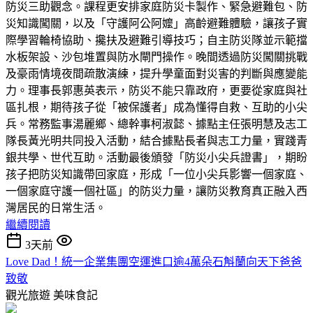
防災三助觀念。課程更安排家庭防災卡製作、緊急避難包、防
災知識闖關，以及「守護阿公阿嬤」高齡避難體驗，讓孩子實
際學習輪椅協助、攙扶及避難引導技巧；自主防災隊並示範擋
水板架設、沙包堆置與防水閘門操作。晚間透過防災闖關挑戰
及豪雨情境夜間疏散演練，提升學童面對災害的判斷與應變能
力。理事長郭惠英表示，防災不能只靠政府，更要從家庭與社
區扎根，期待孩子從「被保護者」成為懂得自救、互助的小尖
兵。常務監事湯麗鄉、總幹事柯淑懿、據點主任張明慧及志工
隊長黃光明共同投入活動，結合據點長者與志工力量，實踐青
銀共學、世代互助。活動最後頒發「防災小尖兵證書」，期盼
孩子把防災知識帶回家庭，形成「一位小尖兵影響一個家庭、
一個家庭守護一個社區」的防災力量，讓防災教育真正融入西
灣居民的日常生活。
繼續閱讀
3天前
Love Dad！統一企業集團空運進口逾4萬朵石斛蘭向天下爸爸
致敬
觀光旅遊
美味食記