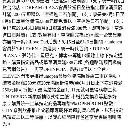
費累計滿3,000元即贈送「空運進口石斛蘭」1支；統一時代百
貨台北店、DREAM PLAZA會員於當日全館指定櫃位消費累
計滿2,000元即贈送「空運進口石斛蘭」1支；康是美8月5日至
8月9日單筆消費滿2,888元即免費送「空運進口石斛蘭」1支；
星巴克於8月6日到8月8日單筆消費滿888元，即可獲得「空運
進口石斛蘭」1支(數量有限、單店贈完為止)。統一企業集團
亦展開一系列Love Dad活動！8月5日至8月9日期間，uniopen
會員於7-ELEVEN、康是美、統一時代百貨、DREAM
PLAZA、夢時代、星巴克、博客來等逾13個線上線下指定通
路，購買指定商品或單筆消費滿888元起 (各通路滿額門檻請
見官網公告），再享OPENPOINT點數10倍送。全台7-
ELEVEN門市更推出uniopen會員消費滿額優惠三重送活動，
結帳金額滿250元送20元滿額折價券(至8月11日止下次消費滿
250元即可折抵)，最高結帳金額1,111元就可獲得購物金與
UNIDESIGN新柔感抽取式衛生紙1串贈品兌換券等超多好
康；購買統一企業指定商品再加贈5% OPENPOINT點數。
CITY系列飲品推出父親節專屬杯套還能暖心留言，以及指定
品項買二送二等優惠，以暖心細節陪伴爸爸享受專屬咖啡時
光。