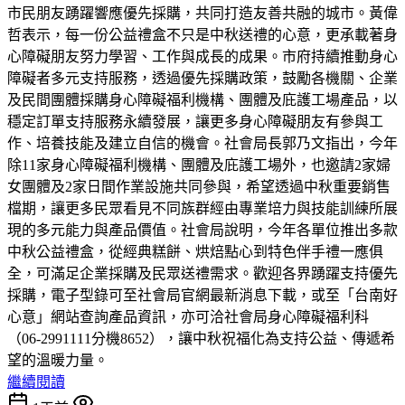
市民朋友踴躍響應優先採購，共同打造友善共融的城市。黃偉
哲表示，每一份公益禮盒不只是中秋送禮的心意，更承載著身
心障礙朋友努力學習、工作與成長的成果。市府持續推動身心
障礙者多元支持服務，透過優先採購政策，鼓勵各機關、企業
及民間團體採購身心障礙福利機構、團體及庇護工場產品，以
穩定訂單支持服務永續發展，讓更多身心障礙朋友有參與工
作、培養技能及建立自信的機會。社會局長郭乃文指出，今年
除11家身心障礙福利機構、團體及庇護工場外，也邀請2家婦
女團體及2家日間作業設施共同參與，希望透過中秋重要銷售
檔期，讓更多民眾看見不同族群經由專業培力與技能訓練所展
現的多元能力與產品價值。社會局說明，今年各單位推出多款
中秋公益禮盒，從經典糕餅、烘焙點心到特色伴手禮一應俱
全，可滿足企業採購及民眾送禮需求。歡迎各界踴躍支持優先
採購，電子型錄可至社會局官網最新消息下載，或至「台南好
心意」網站查詢產品資訊，亦可洽社會局身心障礙福利科
（06-2991111分機8652），讓中秋祝福化為支持公益、傳遞希
望的溫暖力量。
繼續閱讀