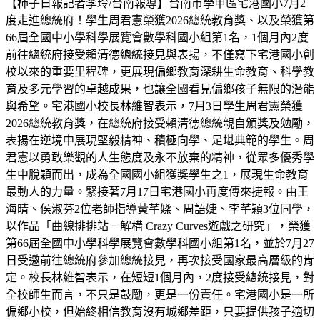
【柿子日報記者李玲/台南報導】台南市學甲區宅港國小7月2
度走進總統府！學生周君憲榮獲2026總統教育獎、以及榮獲第
66屆全國中小學科學展覽會數學科國小組第1名，1個月內2度
前往總統府接受賴清德總統接見與表揚，不僅寫下宅港國小創
校以來的重要里程碑，更展現偏鄉教育深耕生命教育、科學教
育及多元學習的卓越成果，也讓全國看見偏鄉孩子無限的潛能
與希望。宅港國小校長林維智表示，7月3日學生周君憲榮獲
2026總統教育獎，在總統府接受賴清德總統親自頒獎及勉勵，
表揚在逆境中展現堅毅精神、積極向學、足堪典範的學生。周
君憲以勇敢樂觀的人生態度及永不放棄的精神，從眾多優秀學
生中脫穎而出，成為全國國小組獲獎學生之1，展現生命教育
最動人的力量。緊接著7月17日宅港國小再度傳來捷報。由王
海晴、侯淑芬2位老師指導黃芊媃、周語婕、李芊穎3位同學，
以作品「曲線排排站－解構 Crazy Curves遊戲之研究」，榮獲
第66屆全國中小學科學展覽會數學科國小組第1名，並於7月27
日受邀前往總統府參加總統接見，再次接受國家最高層級的肯
定。校長林維智表示，在短短1個月內，2度接受總統接見，對
全校師生而言，不只是鼓勵，更是一份責任。宅港國小是一所
偏鄉小校，但始終相信教育沒有城鄉差距，只要提供孩子適切