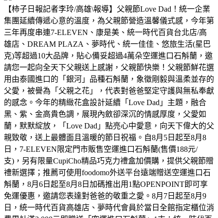
【柿子日報記者李玲/高雄\報導】父親節Love Dad！統一企業
集團延續傳遞心意的溫度，為父親節營造溫馨儀式感，今年第
三年再度串連7-ELEVEN、康是美、統一時代百貨台北店/高
雄店、DREAM PLAZA、夢時代、統一佳佳、悠旅生活(星巴
克)等超過10大品牌，貼心備妥超過4萬朵空運進口石斛蘭，邀
請您一起向全天下父親送上感謝，父親節快樂！父親節鮮花選
用由泰國進口的「銀河」品種石斛蘭，象徵剛毅與溫柔並存的
父愛，被譽為「父親之花」，代表對爸爸堅定守護與無私奉獻
的感念。今年的精緻花盒設計延續「Love Dad」主題，融合
黑、紫、金高貴色調，展現內斂卻深沉的情感厚度，父愛如
蘭，默默綻放，「Love Dad」點亮心中愛意，向天下偉大的父
親致敬，送上最體面且溫暖的節日祝福。自8月5日起至8月8
日，7-ELEVEN限定門市販售空運進口石斛蘭(售價188元/
支)，另有限量CupiCho精品巧克力禮盒加價購，提供父親節贈
禮新選擇；推薦可使用foodomo外送平台遠端贈送空運進口石
斛蘭，8月6日起至8月8日加碼推出用1點OPENPOINT即可享
免運優惠，邀請您表達對爸爸的敬重之愛。8月7日起至8月9
日，統一時代百貨高雄店、夢時代會員於當日全館指定櫃位消