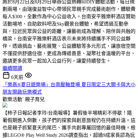
將於8月22日及8月29日舉辦公益熱轉印DIY體驗活動，每日規
劃兩場，由瑞復益智中心帶領民眾親手完成藝術創作，體驗費
每人$300，全數作為中心公益收入。台南安平雅樂軒酒店贊助
活動場地、自助飲料吧及Sky觀景台體驗，希望透過互動參
與，拉近民眾與公益的距離，讓藝術成為理解、陪伴與共融的
橋梁。台南安平雅樂軒酒店表示未來將持續攜手不同公益夥
伴，透過捐血、藝術展覽、公益體驗等多元形式，讓旅宿空間
不僅提供舒適住宿，更成為傳遞善意、凝聚社會溫暖的平台，
邀請更多民眾一起加入公益行列，讓愛持續發生。
繼續閱讀
6天前
「樂高®夏日遊樂場」台南壓軸登場 夏日限定三大關卡與大小
朋友開啟玩樂模式
歡樂活動ˋ
親子育兒
【柿子日報記者李玲/台南報導】暑假後半場精彩不停歇！隨
著假期進入倒數，孩子們的探索與創意旅程仍在持續升溫。這
也是親子抓緊夏天的尾巴、攜手共創專屬回憶的最佳時機。根
據LEGO® Play Well Study 2026調查指出，超過9成家長認為玩