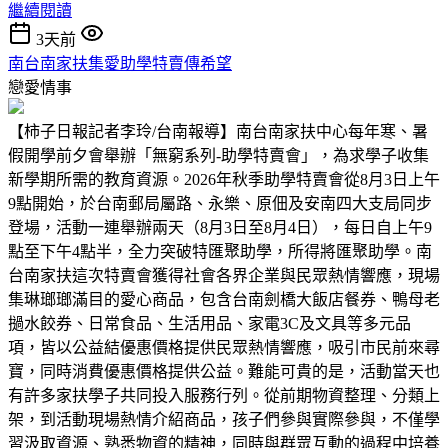
繼續閱讀
3天前
南台南家扶集愛助學特賣傳希望
戀愛情事
【柿子日報記者李玲/台南報導】南台南家扶中心每年寒、暑
假開學前夕會舉辦「無窮系列-助學特賣會」，為求學子收集
新學期所需的教育資源。2026年秋季助學特賣會從8月3日上午
9點開始，於台南郵局屬路、永樂、原佃及安南四大支局同步
登場，活動一連舉辦兩天（8月3日至8月4日），每日自上午9
點至下午4點半，全力突破特匯聚助學，所得將匯聚助學。南
台南家扶這次特賣會獲得社會各界企業與民眾熱情響應，現場
集琳瑯瑯滿目的愛心商品，包含台南劍橋大飯店餐券、鴨母老
撾水餃券、日常食品、生活用品、家電3C及文具等多元品
項，皆以公益結優惠價格提供民眾熱情響應，吸引市民前來尋
寶，同時消費優惠價格提供公益。難能可貴的是，活動當天也
有許多家扶學子共同投入服務行列。從前期物資整理、分類上
架，到活動現場熱情介紹商品，孩子們參與實際參與，不僅學
習汲取資源、熟悉物資的精神，同時與群眾互動的過程中培養