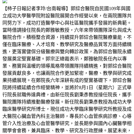
【柿子日報記者李玲/台南報導】郭綜合醫院自民國109年與國
立成功大學醫學院附設醫院展開合作經營以來，在兩院團隊共
同努力下，成功打造醫學中心與社區醫院攜手發展的新典範。
當時借調接任院長的鄭雅敏教授，六年來帶領團隊深化與成大
醫院合作，積極整合資源，持續提升郭綜合醫院醫療量能，不
僅在臨床醫療、人才培育、教學研究及醫療品質等方面持續精
進，更落實健保分級醫療與雙向轉診政策，為郭綜合醫院永續
發展奠定堅實基礎。郭宗正總裁表示，鄭雅敏院長任內以專
業、務實與溫暖的領導風格帶領團隊持續精進，對郭綜合醫院
發展貢獻良多，也讓兩院合作更加緊密，醫療、教學與研究成
果持續展現。在鄭院長六年深耕有成的堅實基礎下，郭綜合醫
院將持續延續合作經營精神，並將於8月1日（星期六）正式舉
行院長就職佈達典禮，由新任院長劉秉彥教授接任院長，攜手
醫院團隊持續推動醫療發展。新任院長劉秉彥教授為成功大學
臨床醫學研究所博士，現任成功大學臨床醫學研究所教授及成
大醫院心臟血管內科主治醫師，專長於心血管疾病診療、心導
管介入性治療及心血管醫學研究，並長期參與國內心臟醫學相
關學會會務，兼具臨床、教學、研究及行政歷練。展望未來，