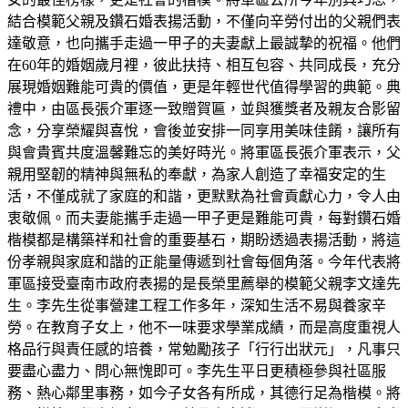
結合模範父親及鑽石婚表揚活動，不僅向辛勞付出的父親們表
達敬意，也向攜手走過一甲子的夫妻獻上最誠摯的祝福。他們
在60年的婚姻歲月裡，彼此扶持、相互包容、共同成長，充分
展現婚姻難能可貴的價值，更是年輕世代值得學習的典範。典
禮中，由區長張介軍逐一致贈賀匾，並與獲獎者及親友合影留
念，分享榮耀與喜悅，會後並安排一同享用美味佳餚，讓所有
與會貴賓共度溫馨難忘的美好時光。將軍區長張介軍表示，父
親用堅韌的精神與無私的奉獻，為家人創造了幸福安定的生
活，不僅成就了家庭的和諧，更默默為社會貢獻心力，令人由
衷敬佩。而夫妻能攜手走過一甲子更是難能可貴，每對鑽石婚
楷模都是構築祥和社會的重要基石，期盼透過表揚活動，將這
份孝親與家庭和諧的正能量傳遞到社會每個角落。今年代表將
軍區接受臺南市政府表揚的是長榮里薦舉的模範父親李文達先
生。李先生從事營建工程工作多年，深知生活不易與養家辛
勞。在教育子女上，他不一味要求學業成績，而是高度重視人
格品行與責任感的培養，常勉勵孩子「行行出狀元」，凡事只
要盡心盡力、問心無愧即可。李先生平日更積極參與社區服
務、熱心鄰里事務，如今子女各有所成，其德行足為楷模。將