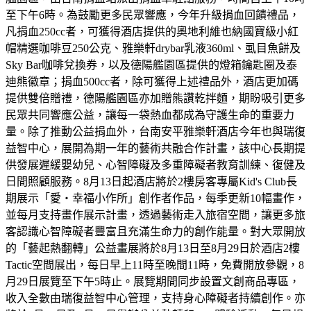
至下午6時。為鼓勵更多民眾響應，今年升級捐血回饋禮品，
凡捐血250cc者，可獲得酒店提供的奧地利維也納國寶級小紅
帽精選咖啡豆250公克、雅樂軒drybar乳液360ml、虱目魚餅及
Sky Bar咖啡兌換券，以及德陽艦園區提供的燈箱鑰匙圈及泰
迪熊徽章；捐血500cc者，除可獲得上述禮品外，酒店更加碼
提供雙倍贈禮，德陽艦園區亦加贈熊讚乾拌麵，期盼吸引更多
民眾共同響應公益，讓每一袋熱血都成為守護生命的重要力
量。除了推動公益捐血外，台南安平雅樂軒酒店今年也與瑞復
益智中心，展開為期一年的藝術共融合作計畫，該中心長期提
供發展遲緩嬰幼兒、心智障礙及多重障礙者教育訓練、復健及
日間照顧服務。8月13日起酒店將於2樓房客專屬Kid's Club長
期展示「愛・幸福小作所」創作者作品，每季更新10幅畫作，
並每月支持畫作展示計畫，透過藝術走入旅宿空間，讓更多旅
客認識心智障礙者豐富且充滿生命力的創作能量。對大眾開放
的「藝起熱翻轉」公益畫展將於8月13日至8月29日於酒店2樓
Tactic空間展出，每日早上11時至晚間11時，免費開放參觀，8
月29日展覽至下午5時止。展覽期間同步設置文創商品專區，
收入全數由瑞復益智中心管理，支持身心障礙者持續創作。亦