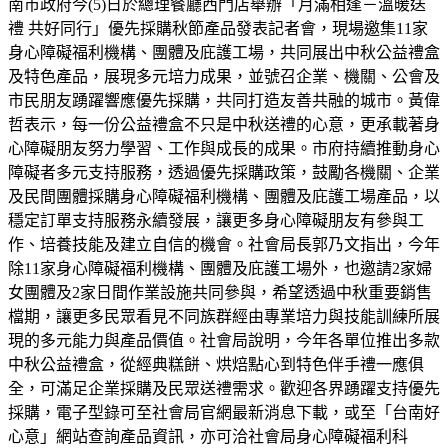
南市政府今(5)日於總理餐廳西門店舉辦「月滿相逢－溫暖送
禮 共好同行」優先採購秋節產品發表記者會，現場邀集11家
身心障礙福利機構、團體及庇護工場，共同展出中秋公益禮盒
及特色產品，展現多元培力成果，並號召企業、機關、公會及
市民朋友踴躍響應優先採購，共同打造友善共融的城市。黃偉
哲表示，每一份公益禮盒不只是中秋送禮的心意，更承載著身
心障礙朋友努力學習、工作與成長的成果。市府持續推動身心
障礙者多元支持服務，透過優先採購政策，鼓勵各機關、企業
及民間團體採購身心障礙福利機構、團體及庇護工場產品，以
穩定訂單支持服務永續發展，讓更多身心障礙朋友有參與工
作、培養技能及建立自信的機會。社會局長郭乃文指出，今年
除11家身心障礙福利機構、團體及庇護工場外，也邀請2家婦
女團體及2家日間作業設施共同參與，希望透過中秋重要銷售
檔期，讓更多民眾看見不同族群經由專業培力與技能訓練所展
現的多元能力與產品價值。社會局說明，今年各單位推出多款
中秋公益禮盒，從經典糕餅、烘焙點心到特色伴手禮一應俱
全，可滿足企業採購及民眾送禮需求。歡迎各界踴躍支持優先
採購，電子型錄可至社會局官網最新消息下載，或至「台南好
心意」網站查詢產品資訊，亦可洽社會局身心障礙福利科