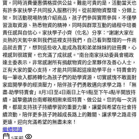
寶，同時消費優惠價格提供公益。難能可貴的是，活動當天也
有許多家扶學子共同投入服務行列。從前期物資整理、分類上
架，到活動現場熱情介紹商品，孩子們參與實際參與，不僅學
習汲取資源、熟悉物資的精神，同時與群眾互動的過程中培養
責任感與自信心。家扶學子小齊（化名）分享：“謝謝大家在
炎熱的天氣中來到我們這裡支持我們，自己看到整理的一件商
品就去賣了，想到這些收入能成為我和弟弟妹妹的註冊費，心
裡感到很踏實，也充滿了成就感。”南台南家扶幼委員會楊政
達主委表示，非常感謝所有捐獻物資的企業夥伴及善心人士，
正有大家的愛心支持，才能共同築起這座助學平台。特賣會的
每一筆收入都將轉化為孩子們的助學資源，切實感愧不敢面對
家庭開學季的經濟壓力，陪伴孩子們勇敢邁向求學之路！「無
盡-助學特賣會」8月3日至4日兩日上午9點至下午4點半開放持
續，誠摯邀請台南鄉親相揪來逛特賣、做公益。您的每一次消
費，都是支持孩子持續學習的重要力量，讓愛與希望在社會持
續流動，陪伴更多孩子跨越成長路上的難關、讓求學之路走得
更遠，迎向充滿希望的無盡未來！
繼續閱讀
5天前