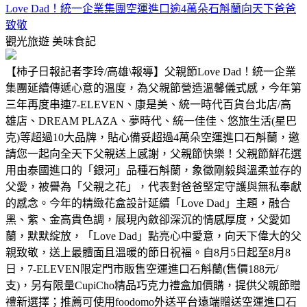
Love Dad！統一企業集團空運進口逾4萬朵石斛蘭向天下爸爸
致敬
觀光旅遊
美味食記
【柿子日報記者李玲/高雄\報導】父親節Love Dad！統一企業
集團延續傳遞心意的溫度，為父親節營造溫馨儀式感，今年第
三年再度串連7-ELEVEN、康是美、統一時代百貨台北店/高
雄店、DREAM PLAZA、夢時代、統一佳佳、悠旅生活(星巴
克)等超過10大品牌，貼心備妥超過4萬朵空運進口石斛蘭，邀
請您一起向全天下父親送上感謝，父親節快樂！父親節鮮花選
用由泰國進口的「銀河」品種石斛蘭，象徵剛毅與溫柔並存的
父愛，被譽為「父親之花」，代表對爸爸堅定守護與無私奉獻
的感念。今年的精緻花盒設計延續「Love Dad」主題，融合
黑、紫、金高貴色調，展現內斂卻深沉的情感厚度，父愛如
蘭，默默綻放，「Love Dad」點亮心中愛意，向天下偉大的父
親致敬，送上最體面且溫暖的節日祝福。自8月5日起至8月8
日，7-ELEVEN限定門市販售空運進口石斛蘭(售價188元/
支)，另有限量CupiCho精品巧克力禮盒加價購，提供父親節贈
禮新選擇；推薦可使用foodomo外送平台遠端贈送空運進口石