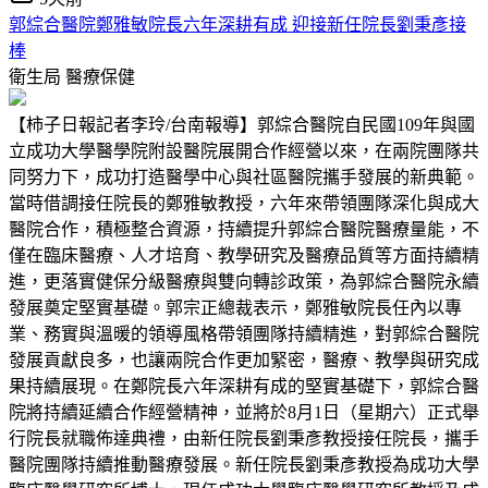
郭綜合醫院鄭雅敏院長六年深耕有成 迎接新任院長劉秉彥接
棒
衛生局
醫療保健
【柿子日報記者李玲/台南報導】郭綜合醫院自民國109年與國
立成功大學醫學院附設醫院展開合作經營以來，在兩院團隊共
同努力下，成功打造醫學中心與社區醫院攜手發展的新典範。
當時借調接任院長的鄭雅敏教授，六年來帶領團隊深化與成大
醫院合作，積極整合資源，持續提升郭綜合醫院醫療量能，不
僅在臨床醫療、人才培育、教學研究及醫療品質等方面持續精
進，更落實健保分級醫療與雙向轉診政策，為郭綜合醫院永續
發展奠定堅實基礎。郭宗正總裁表示，鄭雅敏院長任內以專
業、務實與溫暖的領導風格帶領團隊持續精進，對郭綜合醫院
發展貢獻良多，也讓兩院合作更加緊密，醫療、教學與研究成
果持續展現。在鄭院長六年深耕有成的堅實基礎下，郭綜合醫
院將持續延續合作經營精神，並將於8月1日（星期六）正式舉
行院長就職佈達典禮，由新任院長劉秉彥教授接任院長，攜手
醫院團隊持續推動醫療發展。新任院長劉秉彥教授為成功大學