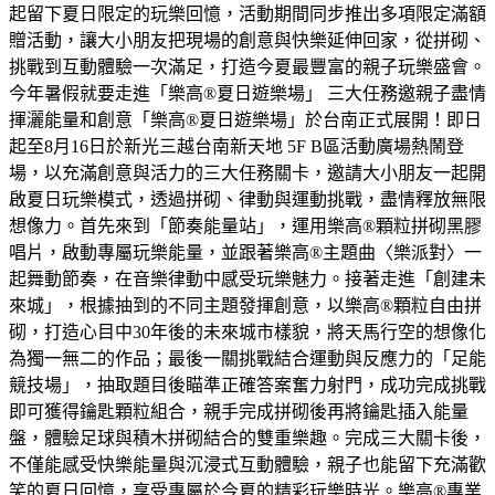
起留下夏日限定的玩樂回憶，活動期間同步推出多項限定滿額
贈活動，讓大小朋友把現場的創意與快樂延伸回家，從拼砌、
挑戰到互動體驗一次滿足，打造今夏最豐富的親子玩樂盛會。
今年暑假就要走進「樂高®夏日遊樂場」 三大任務邀親子盡情
揮灑能量和創意「樂高®夏日遊樂場」於台南正式展開！即日
起至8月16日於新光三越台南新天地 5F B區活動廣場熱鬧登
場，以充滿創意與活力的三大任務關卡，邀請大小朋友一起開
啟夏日玩樂模式，透過拼砌、律動與運動挑戰，盡情釋放無限
想像力。首先來到「節奏能量站」，運用樂高®顆粒拼砌黑膠
唱片，啟動專屬玩樂能量，並跟著樂高®主題曲〈樂派對〉一
起舞動節奏，在音樂律動中感受玩樂魅力。接著走進「創建未
來城」，根據抽到的不同主題發揮創意，以樂高®顆粒自由拼
砌，打造心目中30年後的未來城市樣貌，將天馬行空的想像化
為獨一無二的作品；最後一關挑戰結合運動與反應力的「足能
競技場」，抽取題目後瞄準正確答案奮力射門，成功完成挑戰
即可獲得鑰匙顆粒組合，親手完成拼砌後再將鑰匙插入能量
盤，體驗足球與積木拼砌結合的雙重樂趣。完成三大關卡後，
不僅能感受快樂能量與沉浸式互動體驗，親子也能留下充滿歡
笑的夏日回憶，享受專屬於今夏的精彩玩樂時光。樂高®專業