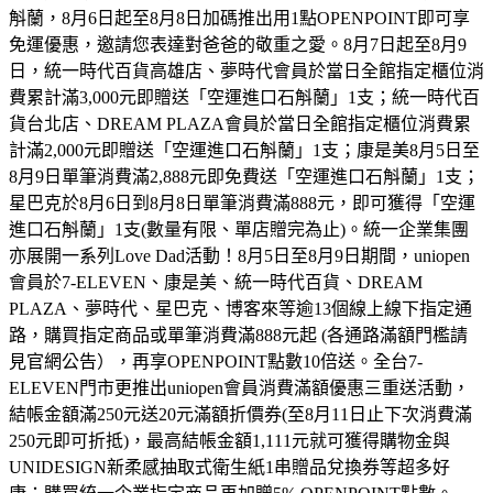
斛蘭，8月6日起至8月8日加碼推出用1點OPENPOINT即可享
免運優惠，邀請您表達對爸爸的敬重之愛。8月7日起至8月9
日，統一時代百貨高雄店、夢時代會員於當日全館指定櫃位消
費累計滿3,000元即贈送「空運進口石斛蘭」1支；統一時代百
貨台北店、DREAM PLAZA會員於當日全館指定櫃位消費累
計滿2,000元即贈送「空運進口石斛蘭」1支；康是美8月5日至
8月9日單筆消費滿2,888元即免費送「空運進口石斛蘭」1支；
星巴克於8月6日到8月8日單筆消費滿888元，即可獲得「空運
進口石斛蘭」1支(數量有限、單店贈完為止)。統一企業集團
亦展開一系列Love Dad活動！8月5日至8月9日期間，uniopen
會員於7-ELEVEN、康是美、統一時代百貨、DREAM
PLAZA、夢時代、星巴克、博客來等逾13個線上線下指定通
路，購買指定商品或單筆消費滿888元起 (各通路滿額門檻請
見官網公告），再享OPENPOINT點數10倍送。全台7-
ELEVEN門市更推出uniopen會員消費滿額優惠三重送活動，
結帳金額滿250元送20元滿額折價券(至8月11日止下次消費滿
250元即可折抵)，最高結帳金額1,111元就可獲得購物金與
UNIDESIGN新柔感抽取式衛生紙1串贈品兌換券等超多好