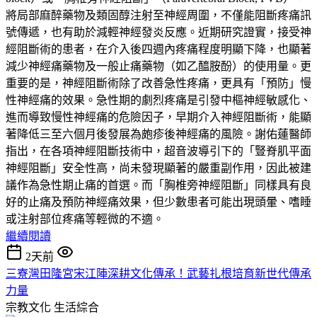
將局部麻醉藥物及類固醇注射至神經周圍，不僅能阻斷疼痛訊
號傳遞，也有助於減輕神經發炎反應。近期研究證實，接受神
經阻斷術的患者，在介入後四週內疼痛程度明顯下降，也顯著
減少神經痛藥物及一般止痛藥物（如乙醯胺酚）的使用量。更
重要的是，神經阻斷術除了改善急性疼痛，更具有「預防」慢
性神經痛的效果。急性期的劇烈疼痛是引發中樞神經敏感化、
進而導致慢性神經痛的危險因子，早期介入神經阻斷術，能顯
著降低三至六個月後發展為皰疹後神經痛的風險。謝佑蓮醫師
指出，在各項神經阻斷技術中，超音波導引下的「豎脊肌平面
神經阻斷」安全性高，尚未發現顯著的嚴重副作用，因此被建
議作為急性期止痛的首選。而「胸椎旁神經阻斷」同樣具有良
好的止痛及預防神經痛效果，但少數患者可能出現頭暈、嗜睡
或注射部位疼痛等輕微的不適。
繼續閱讀
2天前
三寮灣田隆宮宋江陣深耕文化傳承！武藝扎根培育新世代傳承
力量
宗教文化
生活綜合