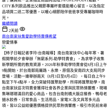
康；購買統一企業指定商品再加贈5% OPENPOINT點數。
CITY系列飲品推出父親節專屬杯套還能暖心留言，以及指定
品項買二送二等優惠，以暖心細節陪伴爸爸享受專屬咖啡時
光。
繼續閱讀
2天前
南台南家扶集愛助學特賣傳希望
戀愛情事
【柿子日報記者李玲/台南報導】南台南家扶中心每年寒、暑
假開學前夕會舉辦「無窮系列-助學特賣會」，為求學子收集
新學期所需的教育資源。2026年秋季助學特賣會從8月3日上午
9點開始，於台南郵局屬路、永樂、原佃及安南四大支局同步
登場，活動一連舉辦兩天（8月3日至8月4日），每日自上午9
點至下午4點半，全力突破特匯聚助學，所得將匯聚助學。南
台南家扶這次特賣會獲得社會各界企業與民眾熱情響應，現場
集琳瑯瑯滿目的愛心商品，包含台南劍橋大飯店餐券、鴨母老
撾水餃券、日常食品、生活用品、家電3C及文具等多元品
項，皆以公益結優惠價格提供民眾熱情響應，吸引市民前來尋