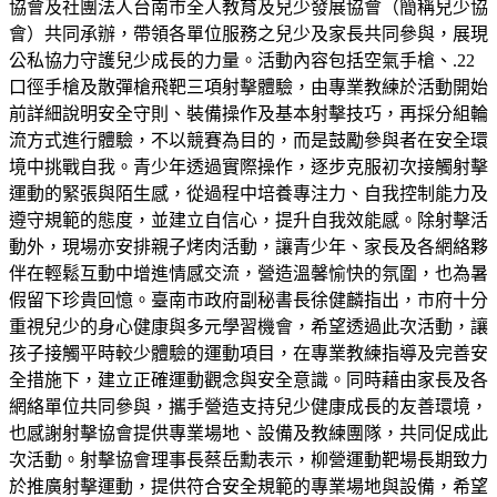
協會及社團法人台南市全人教育及兒少發展協會（簡稱兒少協
會）共同承辦，帶領各單位服務之兒少及家長共同參與，展現
公私協力守護兒少成長的力量。活動內容包括空氣手槍、.22
口徑手槍及散彈槍飛靶三項射擊體驗，由專業教練於活動開始
前詳細說明安全守則、裝備操作及基本射擊技巧，再採分組輪
流方式進行體驗，不以競賽為目的，而是鼓勵參與者在安全環
境中挑戰自我。青少年透過實際操作，逐步克服初次接觸射擊
運動的緊張與陌生感，從過程中培養專注力、自我控制能力及
遵守規範的態度，並建立自信心，提升自我效能感。除射擊活
動外，現場亦安排親子烤肉活動，讓青少年、家長及各網絡夥
伴在輕鬆互動中增進情感交流，營造溫馨愉快的氛圍，也為暑
假留下珍貴回憶。臺南市政府副秘書長徐健麟指出，市府十分
重視兒少的身心健康與多元學習機會，希望透過此次活動，讓
孩子接觸平時較少體驗的運動項目，在專業教練指導及完善安
全措施下，建立正確運動觀念與安全意識。同時藉由家長及各
網絡單位共同參與，攜手營造支持兒少健康成長的友善環境，
也感謝射擊協會提供專業場地、設備及教練團隊，共同促成此
次活動。射擊協會理事長蔡岳勳表示，柳營運動靶場長期致力
於推廣射擊運動，提供符合安全規範的專業場地與設備，希望