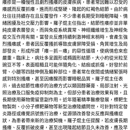
癢疹是一種慢性且劇烈搔癢的皮膚疾病，患者常因難以忍受的
癢感而反覆抓癢，進而形成堅硬、隆起的紅褐色結節。由於病
灶往往持續存在且反覆發作，不少患者長期受到睡眠障礙、情
緒困擾及社交壓力影響。羅子焜主任指出，結節性癢疹並非單
純皮膚表層發炎，而與免疫系統異常、神經纖維增生及神經免
疫交互作用有關。當發炎反應持續刺激神經末梢時，會產生強
烈搔癢感，患者因反覆搔抓導致皮膚屏障受損、角質增生及局
部發炎，形成所謂「癢－抓－癢」的惡性循環，使病情愈來愈
嚴重。臨床上，病灶多呈圓形或橢圓形結節，大小約從米粒至
豌豆不等，表面粗糙且可能伴隨角化、結痂或抓傷，好發於前
臂、小腿等四肢伸側及軀幹部位。患者常在夜間或情緒緊張時
感到特別搔癢，甚至因癢醒而影響睡眠品質。羅子焜主任表
示，過去結節性癢疹的治療方式以類固醇藥膏、局部注射、光
照治療及口服免疫抑制劑為主，但部分患者治療效果有限，且
長期使用藥物需留意副作用。近年隨著精準醫療發展，標靶生
物製劑、小分子標靶藥物等新型治療陸續問世，可針對特定發
炎路徑或癢覺訊號進行治療，從源頭改善發炎反應與搔癢症
狀，為患者帶來新的治療契機。羅子焜主任提醒，若皮膚長期
搔癢、反覆抓破皮膚，甚至出現隆起結節且久未改善，應及早