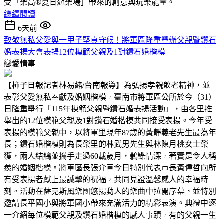
受「樂高®夏日遊樂場」帶來的創意與玩樂能量。
繼續閱讀
6天前
致敬無私父愛與一甲子堅貞守候！將軍區隆重舉辦父親暨鑽石
婚表揚大會表揚12位模範父親及1對鑽石婚楷模
戀愛情事
【柿子日報記者林易緒/台南報導】為弘揚孝親敬老精神，並
表彰父愛無私奉獻及婚姻楷模，臺南市將軍區公所於今（31）
日隆重舉行「115年模範父親暨鑽石婚表揚活動」，由各里推
舉出的12位模範父親及1對鑽石婚楷模共同接受表揚。今年受
表揚的模範父親中，以將軍里現年87歲的黃靜義老先生最為年
長；鑽石婚楷模則為長榮里的林武男先生與林陳月桃女士榮
獲，兩人結縭並攜手走過60載歲月，鶼鰈情深，著實是令人稱
羨的婚姻楷模。將軍區長張介軍今日特別代表市長黃偉哲向所
有受表揚者獻上最誠摯的祝福，共同見證溫馨感人的幸福時
刻。活動在薩克斯風樂團悠揚動人的樂曲中拉開序幕，並特別
邀請長平國小與將軍國小帶來充滿活力的精彩表演。典禮中逐
一介紹每位模範父親及鑽石婚楷模的感人事蹟，有的父親一生