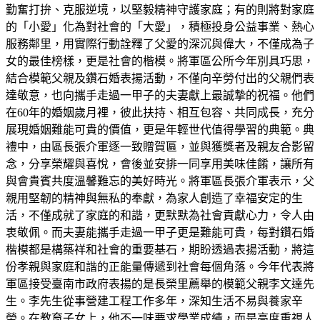
勤奮打拚、克服逆境，以堅毅精神守護家庭；有的則將對家庭
的「小愛」化為對社會的「大愛」，積極投身公益事業、熱心
服務鄰里，用實際行動詮釋了父愛的深沉與偉大，不僅成為子
女的最佳榜樣，更是社會的楷模。將軍區公所今年別具巧思，
結合模範父親及鑽石婚表揚活動，不僅向辛勞付出的父親們表
達敬意，也向攜手走過一甲子的夫妻獻上最誠摯的祝福。他們
在60年的婚姻歲月裡，彼此扶持、相互包容、共同成長，充分
展現婚姻難能可貴的價值，更是年輕世代值得學習的典範。典
禮中，由區長張介軍逐一致贈賀匾，並與獲獎者及親友合影留
念，分享榮耀與喜悅，會後並安排一同享用美味佳餚，讓所有
與會貴賓共度溫馨難忘的美好時光。將軍區長張介軍表示，父
親用堅韌的精神與無私的奉獻，為家人創造了幸福安定的生
活，不僅成就了家庭的和諧，更默默為社會貢獻心力，令人由
衷敬佩。而夫妻能攜手走過一甲子更是難能可貴，每對鑽石婚
楷模都是構築祥和社會的重要基石，期盼透過表揚活動，將這
份孝親與家庭和諧的正能量傳遞到社會每個角落。今年代表將
軍區接受臺南市政府表揚的是長榮里薦舉的模範父親李文達先
生。李先生從事營建工程工作多年，深知生活不易與養家辛
勞。在教育子女上，他不一味要求學業成績，而是高度重視人