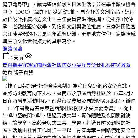
健康隨身帶」，讓傳統信仰融入日常生活；並在學甲數位機會
中心（DOC）協助下開發活動T恤、馬克杯等文創商品，運用
數位設計推廣地方文化。主任委員曾洪沛強調，從祖孫3代傳
承、老教練堅守教學，到信仰文創與數位推廣，三寮灣田隆宮
宋江陣展現的不只是百年武藝延續，更是地方信仰、家族情感
與庄頭文化世代接力的具體寫照。
繼續閱讀
2天前
青銀攜手守護家園西灣社區防災小尖兵夏令營扎根防災教育
教育
親子育兒
【柿子日報記者李玲/台南報導】為強化兒少網路安全意識，
並將防災教育向下扎根，臺南市永康區西灣社區於115年8月2
日在西灣里活動中心、西灣市民農場及周邊防災示範區，辦理
「115年暑期青春專案暨西灣社區防災小尖兵夏令營」，從上
午9時3至晚間20時，透過青銀共學、實作體驗及夜間避難演
練，讓學童、高齡者與志工共同學習，打造具防災韌性的社
區。活動由社會工作師江一平以「青春專案－網路使用安全宣
導」揭開序幕，帶領學童認識網路危險陷阱、個資保護、網路