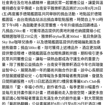
社會責任及在地永續精神，邀請民眾一起響應公益，讓愛與溫
暖持續在安平傳遞。台南安平雅樂軒酒店將於2026年8月28日
(五)再度攜手德陽艦園區共同舉辦的捐血活動，地點設於德陽
艦園區，由台南捐血站派出捐血車駐點服務，時間自上午10時
至下午6時。為鼓勵更多民眾響應，今年升級捐血回饋禮品，
凡捐血250cc者，可獲得酒店提供的奧地利維也納國寶級小紅
帽精選咖啡豆250公克、雅樂軒drybar乳液360ml、虱目魚餅及
Sky Bar咖啡兌換券，以及德陽艦園區提供的燈箱鑰匙圈及泰
迪熊徽章；捐血500cc者，除可獲得上述禮品外，酒店更加碼
提供雙倍贈禮，德陽艦園區亦加贈熊讚乾拌麵，期盼吸引更多
民眾共同響應公益，讓每一袋熱血都成為守護生命的重要力
量。除了推動公益捐血外，台南安平雅樂軒酒店今年也與瑞復
益智中心，展開為期一年的藝術共融合作計畫，該中心長期提
供發展遲緩嬰幼兒、心智障礙及多重障礙者教育訓練、復健及
日間照顧服務。8月13日起酒店將於2樓房客專屬Kid's Club長
期展示「愛・幸福小作所」創作者作品，每季更新10幅畫作，
並每月支持畫作展示計畫，透過藝術走入旅宿空間，讓更多旅
客認識心智障礙者豐富且充滿生命力的創作能量。對大眾開放
的「藝起熱翻轉」公益畫展將於8月13日至8月29日於酒店2樓