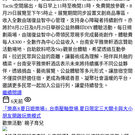
Tactic空間展出，每日早上11時至晚間11時，免費開放參觀，8
月29日展覽至下午5時止。展覽期間同步設置文創商品專區，
收入全數由瑞復益智中心管理，支持身心障礙者持續創作。亦
將於8月22日及8月29日舉辦公益熱轉印DIY體驗活動，每日規
劃兩場，由瑞復益智中心帶領民眾親手完成藝術創作，體驗費
每人$300，全數作為中心公益收入。台南安平雅樂軒酒店贊助
活動場地、自助飲料吧及Sky觀景台體驗，希望透過互動參
與，拉近民眾與公益的距離，讓藝術成為理解、陪伴與共融的
橋梁。台南安平雅樂軒酒店表示未來將持續攜手不同公益夥
伴，透過捐血、藝術展覽、公益體驗等多元形式，讓旅宿空間
不僅提供舒適住宿，更成為傳遞善意、凝聚社會溫暖的平台，
邀請更多民眾一起加入公益行列，讓愛持續發生。
繼續閱讀
6天前
「樂高®夏日遊樂場」台南壓軸登場 夏日限定三大關卡與大小
朋友開啟玩樂模式
歡樂活動ˋ
親子育兒