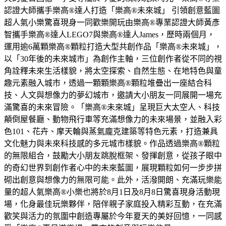
認證大師攜手樂高®達人打造「樂高®未來城」 引領創意藍圖
超人氣小樂驚喜現身一同歡樂開玩由樂高®專業認證大師黃彥
智攜手樂高®達人LEGO7與樂高®達人James，歷時兩個月，
運用逾6萬顆樂高®顆粒打造大型共創作品「樂高®未來城」，
以「30年後的未來城市」為創作主軸，三位創作者從不同的視
角詮釋未來生活樣貌，將太空探索、自然生態、在地特色與童
趣元素融入城市，透過一顆顆樂高®顆粒堆疊出一座結合科
技、人文與想像力的夢幻城市，邀請大小朋友一同展開一場充
滿驚喜的未來冒險。「樂高®未來城」呈現巨大太空人、科技
顛倒屋餐廳、動物飛行車等充滿想像力的未來場景，並融入彩
色101、花卉、摩天輪與蒸氣龐克建築等特色元素，打造兼具
文化魅力與未來科技感的多元城市樣貌。作品透過樂高®顆粒
的無限組合，鼓勵大小朋友跳脫框架、發揮創意，從孩子眼中
的奇幻世界到創作者心中的未來藍圖，展現顆粒如何一步步拼
砌出創意與想像力的無限可能。此外，活潑開朗、充滿玩樂能
量的超人氣樂高®小樂也將於8月1日及8月8日驚喜現身活動現
場，化身最佳玩樂夥伴，陪伴親子家庭投入精彩互動，在充滿
歡笑與活力的氛圍中創造專屬於今年夏天的美好回憶，一同感