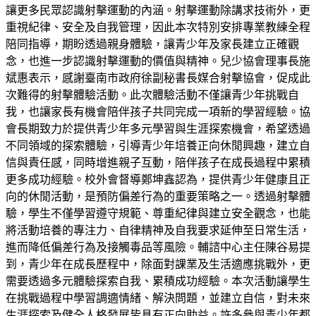
讓更多民眾認識射擊運動的內涵。射擊運動除講求技術外，更
重視紀律、安全及自我管理，因此本次特別安排專業教練全程
陪同指導，期盼透過親身體驗，讓青少年及家長建立正確觀
念，也進一步認識射擊運動的價值與精神。兒少協會理事長施
斌惠表示，感謝臺南市政府徐副秘書長媒合射擊協會，促成此
次難得的射擊體驗活動。此次體驗活動不僅讓青少年挑戰自
我，也讓家長有機會陪伴孩子共同完成一項新的學習經驗。協
會長期致力於提供青少年多元學習與生涯探索機會，希望透過
不同領域的探索體驗，引導青少年培養正向休閒興趣，建立自
信與責任感，同時增進親子互動，陪伴孩子在成長過程中累積
更多成功經驗。校外會督導鄭坤鑫認為，提供青少年健康且正
向的休閒活動，是預防偏差行為的重要策略之一。透過射擊體
驗，學生不僅學習遵守規範、尊重紀律與建立安全觀念，也能
將活動培養的專注力、自律精神及自我要求延伸至日常生活，
進而降低偏差行為及接觸毒品等風險。輔諮中心主任陳谷易提
到，青少年在成長歷程中，除面對課業及生活適應挑戰外，更
需要透過多元體驗探索自我、累積成功經驗。本次活動讓學生
在挑戰過程中學習調適情緒、解決問題，並建立自信，對未來
生涯探索及健全人格發展皆具有正向助益。許多參與青少年都