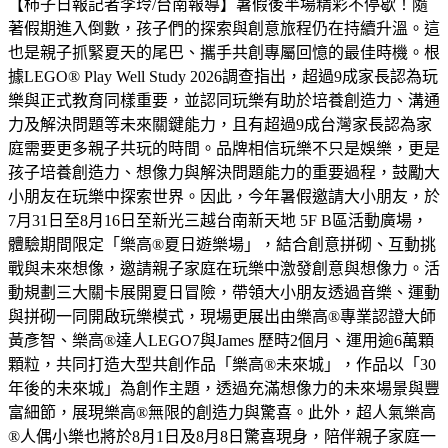
【柿子日報記者李玲/台南報導】暑假後半場精彩不停歇！隨
著假期進入倒數，孩子們的探索與創意旅程仍在持續升溫。這
也是親子抓緊夏天的尾巴、攜手共創專屬回憶的最佳時機。根
據LEGO® Play Well Study 2026調查指出，超過9成家長認為玩
樂與正式教育同樣重要，並認同玩樂有助於培養創造力、溝通
力及解決問題等未來關鍵能力，且有超過9成台灣家長認為家
庭需要更多親子共玩的時間。品牌相信玩樂不只是娛樂，更是
孩子培養創造力、想像力與解決問題能力的重要過程，鼓勵大
小朋友在玩樂中探索世界。因此，今年暑假邀請大小朋友，於
7月31日至8月16日至新光三越台南新天地 5F B區活動廣場，
體驗期間限定「樂高®夏日遊樂場」，結合創意拼砌、互動挑
戰與未來想像，邀請親子家庭在玩樂中激發創意與想像力。活
動規劃三大關卡展開夏日冒險，帶領大小朋友透過音樂、運動
與拼砌一同開啟玩樂模式，現場更展出由樂高®專業認證大師
黃彥智、樂高®達人LEGO7與James 歷時2個月、運用逾6萬顆
顆粒，共同打造大型共創作品「樂高®未來城」，作品以「30
年後的未來城」為創作主題，透過充滿想像力的未來場景與豐
富細節，展現樂高®無限的創造力與驚喜。此外，超人氣樂高
®人偶小樂也將於8月1日及8月8日驚喜現身，陪伴親子家庭一