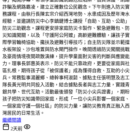
詐騙及網路霸凌，建立正確數位公民觀念。下午則進入防災實
務課程，由執行長陳玄宗介紹西灣地勢、水患成因及歷年淹水
經驗，並邀請防災中心李鎮鍵博士講授「自助、互助、公助」
防災三助觀念。課程更安排家庭防災卡製作、緊急避難包、防
災知識闖關，以及「守護阿公阿嬤」高齡避難體驗，讓孩子實
際學習輪椅協助、攙扶及避難引導技巧；自主防災隊並示範擋
水板架設、沙包堆置與防水閘門操作。晚間透過防災闖關挑戰
及豪雨情境夜間疏散演練，提升學童面對災害的判斷與應變能
力。理事長郭惠英表示，防災不能只靠政府，更要從家庭與社
區扎根，期待孩子從「被保護者」成為懂得自救、互助的小尖
兵。常務監事湯麗鄉、總幹事柯淑懿、據點主任張明慧及志工
隊長黃光明共同投入活動，結合據點長者與志工力量，實踐青
銀共學、世代互助。活動最後頒發「防災小尖兵證書」，期盼
孩子把防災知識帶回家庭，形成「一位小尖兵影響一個家庭、
一個家庭守護一個社區」的防災力量，讓防災教育真正融入西
灣居民的日常生活。
繼續閱讀
2天前