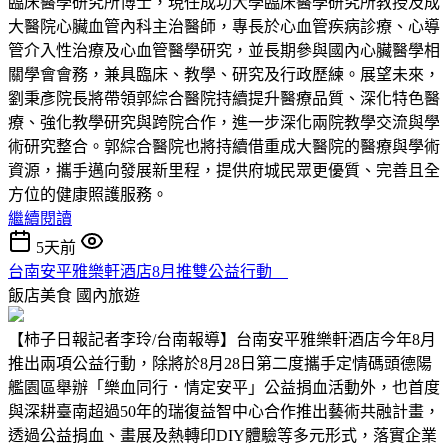
臨床醫學研究所博士，現任成功大學臨床醫學研究所教授及成
大醫院心臟血管內科主治醫師，專長於心血管疾病診療、心導
管介入性治療及心血管醫學研究，並長期參與國內心臟醫學相
關學會會務，兼具臨床、教學、研究及行政歷練。展望未來，
劉秉彥院長將帶領郭綜合醫院持續提升醫療品質、深化特色醫
療、強化教學研究與跨院合作，進一步深化兩院教學交流與學
術研究整合。郭綜合醫院也將持續借重成大醫院的醫療與學術
資源，攜手邁向發展新里程，提供府城民眾更優質、完善且全
方位的健康照護服務。
繼續閱讀
5天前
台南安平雅樂軒酒店8月推雙公益行動
飯店美食
國內旅遊
【柿子日報記者李玲/台南報導】台南安平雅樂軒酒店今年8月
推出兩項公益行動，除將於8月28日第二度攜手定情碼頭德陽
艦園區舉辦「樂血同行．情定安平」公益捐血活動外，也首度
與深耕臺南超過50年的瑞復益智中心合作推出藝術共融計畫，
透過公益捐血、畫展及熱轉印DIY體驗等多元形式，落實企業