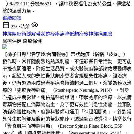
（06-2991111分機8652），讓中秋祝福化為支持公益、傳遞希
望的溫暖力量。
繼續閱讀
23小時前
神經阻斷術緩解帶狀皰疹疼痛降低皰疹後神經痛風險
醫療保健
醫療保健
【柿子日報記者李玲/台南報導】帶狀皰疹（俗稱「皮蛇」）
發作時，常伴隨劇烈灼熱與刺痛，不僅影響日常活動，更可能
干擾夜間睡眠，降低生活品質。成大醫院麻醉部謝佑蓮醫師表
示，超過九成的急性帶狀皰疹患者會經歷急性疼痛，經治療
後，仍有超過兩成患者疼痛會持續超過三個月，演變為難以治
癒的「皰疹後神經痛」（Postherpetic Neuralgia, PHN），對身
心造成長期影響。謝佑蓮醫師說明，帶狀皰疹的治療，以抗病
毒藥物搭配止痛藥物為主。為了更有效控制急性疼痛，並預防
演變為慢性疼痛，麻醉科醫師可運用「神經阻斷術」，針對常
見發生於胸部及腹部的帶狀皰疹，透過超音波導引，精準執行
「豎脊肌平面神經阻斷」（Erector Spinae Plane Block, ESP
block）或「胸椎旁神經阻斷」（Paravertebral Block, PVB），