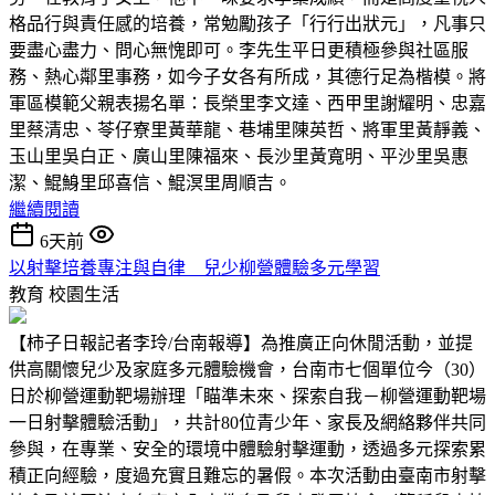
格品行與責任感的培養，常勉勵孩子「行行出狀元」，凡事只
要盡心盡力、問心無愧即可。李先生平日更積極參與社區服
務、熱心鄰里事務，如今子女各有所成，其德行足為楷模。將
軍區模範父親表揚名單：長榮里李文達、西甲里謝耀明、忠嘉
里蔡清忠、苓仔寮里黃華龍、巷埔里陳英哲、將軍里黃靜義、
玉山里吳白正、廣山里陳福來、長沙里黃寬明、平沙里吳惠
潔、鯤鯓里邱喜信、鯤溟里周順吉。
繼續閱讀
6天前
以射擊培養專注與自律 兒少柳營體驗多元學習
教育
校園生活
【柿子日報記者李玲/台南報導】為推廣正向休閒活動，並提
供高關懷兒少及家庭多元體驗機會，台南市七個單位今（30）
日於柳營運動靶場辦理「瞄準未來、探索自我－柳營運動靶場
一日射擊體驗活動」，共計80位青少年、家長及網絡夥伴共同
參與，在專業、安全的環境中體驗射擊運動，透過多元探索累
積正向經驗，度過充實且難忘的暑假。本次活動由臺南市射擊