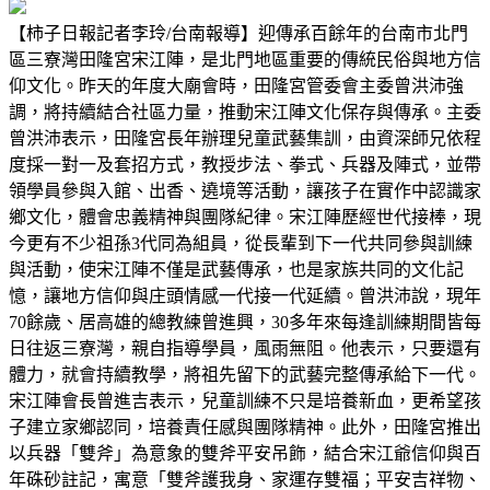
【柿子日報記者李玲/台南報導】迎傳承百餘年的台南市北門
區三寮灣田隆宮宋江陣，是北門地區重要的傳統民俗與地方信
仰文化。昨天的年度大廟會時，田隆宮管委會主委曾洪沛強
調，將持續結合社區力量，推動宋江陣文化保存與傳承。主委
曾洪沛表示，田隆宮長年辦理兒童武藝集訓，由資深師兄依程
度採一對一及套招方式，教授步法、拳式、兵器及陣式，並帶
領學員參與入館、出香、遶境等活動，讓孩子在實作中認識家
鄉文化，體會忠義精神與團隊紀律。宋江陣歷經世代接棒，現
今更有不少祖孫3代同為組員，從長輩到下一代共同參與訓練
與活動，使宋江陣不僅是武藝傳承，也是家族共同的文化記
憶，讓地方信仰與庄頭情感一代接一代延續。曾洪沛說，現年
70餘歲、居高雄的總教練曾進興，30多年來每逢訓練期間皆每
日往返三寮灣，親自指導學員，風雨無阻。他表示，只要還有
體力，就會持續教學，將祖先留下的武藝完整傳承給下一代。
宋江陣會長曾進吉表示，兒童訓練不只是培養新血，更希望孩
子建立家鄉認同，培養責任感與團隊精神。此外，田隆宮推出
以兵器「雙斧」為意象的雙斧平安吊飾，結合宋江爺信仰與百
年硃砂註記，寓意「雙斧護我身、家運存雙福；平安吉祥物、