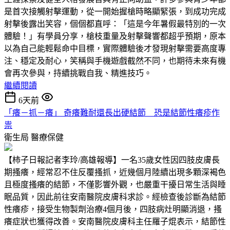
是首次接觸射擊運動，從一開始握槍時略顯緊張，到成功完成
射擊後露出笑容，個個都直呼：「這是今年暑假最特別的一次
體驗！」有學員分享，槍枝重量及射擊聲響都超乎預期，原本
以為自己能輕鬆命中目標，實際體驗後才發現射擊需要高度專
注、穩定及耐心，笑稱與手機遊戲截然不同，也期待未來有機
會再次參與，持續挑戰自我、精進技巧。
繼續閱讀
6天前
「癢－抓－癢」 奇癢難耐還長出硬結節 恐是結節性癢疹作
祟
衛生局
醫療保健
【柿子日報記者李玲/高雄報導】一名35歲女性因四肢皮膚長
期搔癢，經常忍不住反覆搔抓，近幾個月陸續出現多顆深褐色
且極度搔癢的結節，不僅影響外觀，也嚴重干擾日常生活與睡
眠品質，因此前往安南醫院皮膚科求診。經檢查後診斷為結節
性癢疹，接受生物製劑治療4個月後，四肢病灶明顯消退，搔
癢症狀也獲得改善。安南醫院皮膚科主任羅子焜表示，結節性