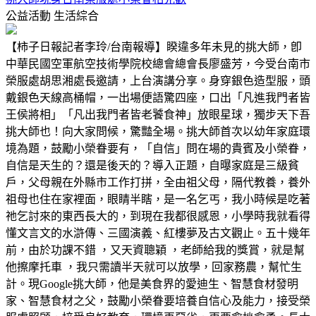
公益活動
生活綜合
【柿子日報記者李玲/台南報導】睽違多年未見的挑大師，卽
中華民國空軍航空技術學院校總會總會長廖盛芳，今受台南市
榮服處胡思湘處長邀請，上台演講分享。身穿銀色造型服，頭
戴銀色天線高桶帽，一出場便語驚四座，口出「凡進我門者皆
王侯將相」「凡出我門者皆老饕食神」放眼星球，獨步天下吾
挑大師也！向大家問候，驚豔全場。挑大師首次以幼年家庭環
境為題，鼓勵小榮眷要有，「自信」問在場的貴賓及小榮眷，
自信是天生的？還是後天的？導入正題，自曝家庭是三級貧
戶，父母親在外縣市工作打拼，全由祖父母，隔代教養，養外
祖母也住在家裡面，眼睛半瞎，是一名乞丐，我小時候是吃著
祂乞討來的東西長大的，到現在我都很感恩，小學時我就看得
懂文言文的水滸傳、三國演義、紅樓夢及古文觀止。五十幾年
前，由於功課不錯 ，又天資聰穎 ，老師給我的獎賞，就是幫
他擦摩托車 ，我只需讀半天就可以放學，回家務農，幫忙生
計。現Google挑大師，他是美食界的愛迪生、智慧食材發明
家、智慧食材之父，鼓勵小榮眷要培養自信心及能力，接受榮