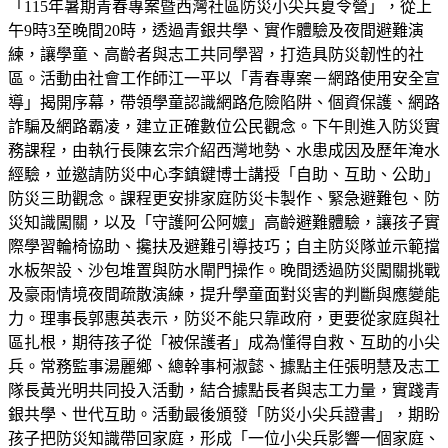
「115年暑期青春專案暨西灣社區防災小尖兵夏令營」，從上
午9時3至晚間20時，透過青銀共學、實作體驗及夜間避難演
練，讓學童、高齡者與志工共同學習，打造具防災韌性的社
區。活動由社會工作師江一平以「青春專案－網路使用安全宣
導」揭開序幕，帶領學童認識網路危險陷阱、個資保護、網路
詐騙及網路霸凌，建立正確數位公民觀念。下午則進入防災實
務課程，由執行長陳玄宗介紹西灣地勢、水患成因及歷年淹水
經驗，並邀請防災中心李鎮鍵博士講授「自助、互助、公助」
防災三助觀念。課程更安排家庭防災卡製作、緊急避難包、防
災知識闖關，以及「守護阿公阿嬤」高齡避難體驗，讓孩子實
際學習輪椅協助、攙扶及避難引導技巧；自主防災隊並示範擋
水板架設、沙包堆置與防水閘門操作。晚間透過防災闖關挑戰
及豪雨情境夜間疏散演練，提升學童面對災害的判斷與應變能
力。理事長郭惠英表示，防災不能只靠政府，更要從家庭與社
區扎根，期待孩子從「被保護者」成為懂得自救、互助的小尖
兵。常務監事湯麗鄉、總幹事柯淑懿、據點主任張明慧及志工
隊長黃光明共同投入活動，結合據點長者與志工力量，實踐青
銀共學、世代互助。活動最後頒發「防災小尖兵證書」，期盼
孩子把防災知識帶回家庭，形成「一位小尖兵影響一個家庭、