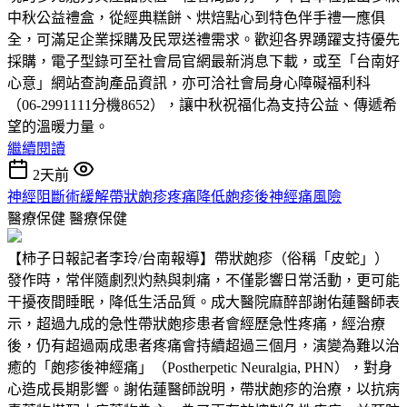
中秋公益禮盒，從經典糕餅、烘焙點心到特色伴手禮一應俱
全，可滿足企業採購及民眾送禮需求。歡迎各界踴躍支持優先
採購，電子型錄可至社會局官網最新消息下載，或至「台南好
心意」網站查詢產品資訊，亦可洽社會局身心障礙福利科
（06-2991111分機8652），讓中秋祝福化為支持公益、傳遞希
望的溫暖力量。
繼續閱讀
2天前
神經阻斷術緩解帶狀皰疹疼痛降低皰疹後神經痛風險
醫療保健
醫療保健
【柿子日報記者李玲/台南報導】帶狀皰疹（俗稱「皮蛇」）
發作時，常伴隨劇烈灼熱與刺痛，不僅影響日常活動，更可能
干擾夜間睡眠，降低生活品質。成大醫院麻醉部謝佑蓮醫師表
示，超過九成的急性帶狀皰疹患者會經歷急性疼痛，經治療
後，仍有超過兩成患者疼痛會持續超過三個月，演變為難以治
癒的「皰疹後神經痛」（Postherpetic Neuralgia, PHN），對身
心造成長期影響。謝佑蓮醫師說明，帶狀皰疹的治療，以抗病