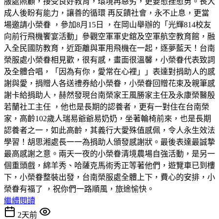
服處照顧，接受良好教育，環境再惡劣，更要愈挫愈勇。長大
成人後盼有能力，讓善的循環 再反饋社會，永不止息，更當
場邀請小榮眷 ，參加8月15日 ，在岡山舉辦的「光輝814校友
向前行飛機饗宴活動」參觀空軍軍史舘及空軍航空教育館，融
入全民國防教育，近距離與軍用飛機在一起，逐夢藍天！台南
榮服處小榮眷相見歡，很有感，畫面很溫馨，小榮眷代表致詞
及全體合唱，「因為有你，愛常在心裡」」表達對捐助人的感
謝與愛，捐贈人各送禮券給小榮眷，小榮眷回贈花束及親筆感
謝卡給捐助人，赫然發現台南榮家王風勝家主任及永康榮醫殷
若蘭社工主任 ，他也是長期的認養者，更有一對住在台南榮
家，高齡102歲人瑞易爺爺易奶奶，坐著輪椅前來，也是長期
認養者之一，如此高齡，其義行大愛殊值感佩，令人永生效法
學習！胡思湘處長一一為捐助人頒發感謝狀。最後表達最誠摯
最高感謝之意。兩天一夜的小榮眷清境農場自強活動，是另一
個重頭戲，綿羊秀、哈薩克馬術秀正等著他們，遊覽車已到樓
下，小榮眷整裝出發，台南榮服處全體上下，費心的安排，小
榮眷有福了 ，祝你們一路順風，旅途愉快。
繼續閱讀
2天前