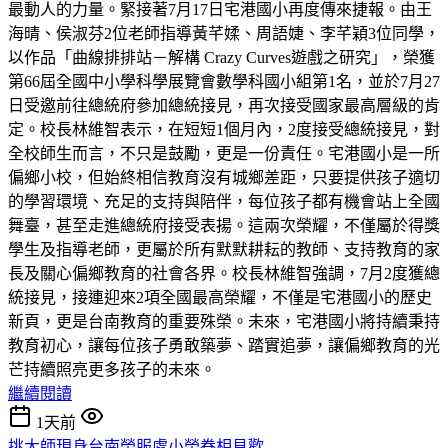
最動人的力量。緊接著7月17日宅港國小再度傳來捷報。由王
海晴、侯淑芬2位老師指導黃芊媃、周語婕、李芊穎3位同學，
以作品「曲線排排站－解構 Crazy Curves遊戲之研究」，榮獲
第66屆全國中小學科學展覽會數學科國小組第1名，並於7月27
日受邀前往總統府參加總統接見，再次接受國家最高層級的肯
定。校長林維智表示，在短短1個月內，2度接受總統接見，對
全校師生而言，不只是鼓勵，更是一份責任。宅港國小是一所
偏鄉小校，但始終相信教育沒有城鄉差距，只要提供孩子適切
的學習環境、充足的支持與陪伴，每位孩子都有機會站上全國
舞臺，甚至走進總統府接受表揚。這兩次榮耀，不僅屬於得獎
學生及指導老師，更屬於所有默默耕耘的教師、支持教育的家
長及關心偏鄉教育的社會各界。校長林維智強調，7月2度獲總
統接見，接連迎來2項全國最高榮耀，不僅是宅港國小的歷史
新頁，更是台南教育的重要殊榮。未來，宅港國小將持續秉持
教育初心，讓每位孩子勇敢築夢、踏實追夢，讓偏鄉教育的光
芒持續照亮更多孩子的未來。
繼續閱讀
1天前
挑大師現身台南榮服處小榮眷相見歡