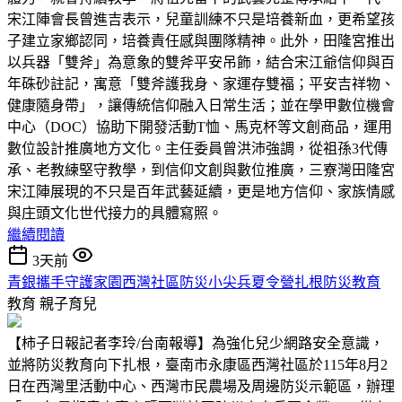
宋江陣會長曾進吉表示，兒童訓練不只是培養新血，更希望孩
子建立家鄉認同，培養責任感與團隊精神。此外，田隆宮推出
以兵器「雙斧」為意象的雙斧平安吊飾，結合宋江爺信仰與百
年硃砂註記，寓意「雙斧護我身、家運存雙福；平安吉祥物、
健康隨身帶」，讓傳統信仰融入日常生活；並在學甲數位機會
中心（DOC）協助下開發活動T恤、馬克杯等文創商品，運用
數位設計推廣地方文化。主任委員曾洪沛強調，從祖孫3代傳
承、老教練堅守教學，到信仰文創與數位推廣，三寮灣田隆宮
宋江陣展現的不只是百年武藝延續，更是地方信仰、家族情感
與庄頭文化世代接力的具體寫照。
繼續閱讀
3天前
青銀攜手守護家園西灣社區防災小尖兵夏令營扎根防災教育
教育
親子育兒
【柿子日報記者李玲/台南報導】為強化兒少網路安全意識，
並將防災教育向下扎根，臺南市永康區西灣社區於115年8月2
日在西灣里活動中心、西灣市民農場及周邊防災示範區，辦理