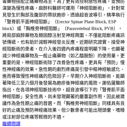
毒藥物搭配止痛藥物為主。為了更有效控制急性疼痛，並預防
演變為慢性疼痛，麻醉科醫師可運用「神經阻斷術」，針對常
見發生於胸部及腹部的帶狀皰疹，透過超音波導引，精準執行
「豎脊肌平面神經阻斷」（Erector Spinae Plane Block, ESP
block）或「胸椎旁神經阻斷」（Paravertebral Block, PVB），
將局部麻醉藥物及類固醇注射至神經周圍，不僅能阻斷疼痛訊
號傳遞，也有助於減輕神經發炎反應。近期研究證實，接受神
經阻斷術的患者，在介入後四週內疼痛程度明顯下降，也顯著
減少神經痛藥物及一般止痛藥物（如乙醯胺酚）的使用量。更
重要的是，神經阻斷術除了改善急性疼痛，更具有「預防」慢
性神經痛的效果。急性期的劇烈疼痛是引發中樞神經敏感化、
進而導致慢性神經痛的危險因子，早期介入神經阻斷術，能顯
著降低三至六個月後發展為皰疹後神經痛的風險。謝佑蓮醫師
指出，在各項神經阻斷技術中，超音波導引下的「豎脊肌平面
神經阻斷」安全性高，尚未發現顯著的嚴重副作用，因此被建
議作為急性期止痛的首選。而「胸椎旁神經阻斷」同樣具有良
好的止痛及預防神經痛效果，但少數患者可能出現頭暈、嗜睡
或注射部位疼痛等輕微的不適。
繼續閱讀