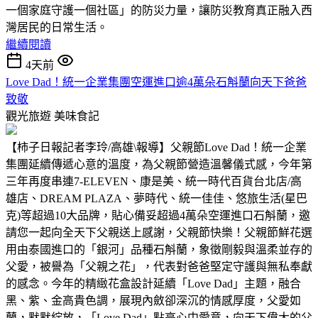
一個家庭守護一個社區」的防災力量，讓防災教育真正融入西
灣居民的日常生活。
繼續閱讀
4天前
Love Dad！統一企業集團空運進口逾4萬朵石斛蘭向天下爸爸
致敬
觀光旅遊
美味食記
【柿子日報記者李玲/高雄\報導】父親節Love Dad！統一企業
集團延續傳遞心意的溫度，為父親節營造溫馨儀式感，今年第
三年再度串連7-ELEVEN、康是美、統一時代百貨台北店/高
雄店、DREAM PLAZA、夢時代、統一佳佳、悠旅生活(星巴
克)等超過10大品牌，貼心備妥超過4萬朵空運進口石斛蘭，邀
請您一起向全天下父親送上感謝，父親節快樂！父親節鮮花選
用由泰國進口的「銀河」品種石斛蘭，象徵剛毅與溫柔並存的
父愛，被譽為「父親之花」，代表對爸爸堅定守護與無私奉獻
的感念。今年的精緻花盒設計延續「Love Dad」主題，融合
黑、紫、金高貴色調，展現內斂卻深沉的情感厚度，父愛如
蘭，默默綻放，「Love Dad」點亮心中愛意，向天下偉大的父