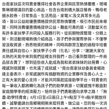
台南家扶這次特賣會獲得社會各界企業與民眾熱情響應，現場
集琳瑯瑯滿目的愛心商品，包含台南劍橋大飯店餐券、鴨母老
撾水餃券、日常食品、生活用品、家電3C及文具等多元品
項，皆以公益結優惠價格提供民眾熱情響應，吸引市民前來尋
寶，同時消費優惠價格提供公益。難能可貴的是，活動當天也
有許多家扶學子共同投入服務行列。從前期物資整理、分類上
架，到活動現場熱情介紹商品，孩子們參與實際參與，不僅學
習汲取資源、熟悉物資的精神，同時與群眾互動的過程中培養
責任感與自信心。家扶學子小齊（化名）分享：“謝謝大家在
炎熱的天氣中來到我們這裡支持我們，自己看到整理的一件商
品就去賣了，想到這些收入能成為我和弟弟妹妹的註冊費，心
裡感到很踏實，也充滿了成就感。”南台南家扶幼委員會楊政
達主委表示，非常感謝所有捐獻物資的企業夥伴及善心人士，
正有大家的愛心支持，才能共同築起這座助學平台。特賣會的
每一筆收入都將轉化為孩子們的助學資源，切實感愧不敢面對
家庭開學季的經濟壓力，陪伴孩子們勇敢邁向求學之路！「無
盡-助學特賣會」8月3日至4日兩日上午9點至下午4點半開放持
續，誠摯邀請台南鄉親相揪來逛特賣、做公益。您的每一次消