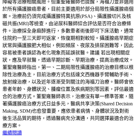
障礙等治療相關風險。但董聖雍醫師也提醒，海福刀並非適用
於所有攝護腺癌患者，目前主要適用於部分局限性攝護腺癌個
案。治療前仍須完成攝護腺特異抗原(PSA)、攝護腺切片及核
磁共振(MRI)等檢查，由泌尿科醫師綜合評估是否符合治療條
件。治療採全身麻醉進行，多數患者術後即可下床活動，通常
住院約一至三天即可返家，恢復期相對較短。攝護腺癌早期症
狀常與攝護腺肥大相似，例如頻尿、夜尿及排尿困難等，因此
容易被患者誤認為老化現象而延誤就醫。建議 若出現相關症
狀，應及早就醫，透過早期診斷、早期治療，提高治療成效。
董聖雍醫師指出，第一、二期局限性攝護腺癌的治療目標以根
除性治療為主，目前治療方式包括達文西機器手臂輔助手術、
放射線治療，以及近年逐漸受到關注的海福刀治療。醫師會依
患者年齡、身體狀況、腫瘤位置及疾病期別等因素，評估最適
合的治療方式。董聖雍醫師表示，治療沒有單一標準答案，隨
著攝護腺癌治療方式日益多元，醫病共享決策(Shared Decision
Making, SDM)也愈發重要，應依患者病情、身體狀況及對術
後生活品質的期待，透過醫病充分溝通，共同選擇最適合的治
療方案。
繼續閱讀