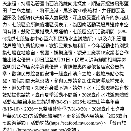
天旅程，持續沿著臺南西濱路線向北探索，順遊青鯤鯓扇形鹽
田「生命之樹」、將軍漁港、馬沙溝3D彩繪村、井仔腳瓦盤
鹽田及南鯤鯓代天府等人氣景點，深度感受臺南濱海的多元魅
力。七股區公所陳俊達區長表示，為因應活動現場周邊停車空
間有限，鼓勵民眾搭乘大眾運輸，七股區公所活動期間（8/8-
9)提供七股遊客中心至六孔碼頭(水產試驗所)，以及六孔管理
站周邊的免費接駁車，歡迎民眾多加利用。今年活動也特別邀
集七股在地旅宿、餐廳、娛樂漁筏、觀光工廠等18家業者合作
推出限定優惠，即日起至8月31日，民眾可憑海鮮節相關票券
證明到合作店家享消費優惠，實際優惠內容依各店家公告為
準，歡迎民眾趁暑假安排一趟臺南濱海之旅。觀旅局貼心提
醒，暑假期間天氣炎熱，參與民眾請多加注意防曬及補充水
分，避免中暑，如果有身體不適，請勿下水，活動現場設有救
護站提供諮詢。臺南夏季活動不間斷，2026臺南水域遊憩體驗
活動-四鯤鯓水陸生態導覽(8/8-9)、2026七股鹽山箏嘉年華
(8/15-16)、2026一見雙雕藝術季(7/31-8/30)、2026臺南七夕嘉
年華(8/10-23)等活動陸續展開，更多活動內容請至「2026臺南
七股海鮮節」活動網站(https://seafood.mw.com.tw/)、「台南旅
遊網」(https://www.twtainan.net/)查詢。