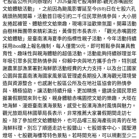
七股區公所共同辦理的「2026臺南七股海鮮節-觀光赤嘴園挖
文蛤體驗活動」，之前因為颱風影響延至今(8/8)日在七股六孔
碼頭熱鬧開幕，活動首日吸引約二千位民眾熱情參與，大小朋
友捲起褲管、體驗挖文蛤樂趣，現場洋溢歡樂氛圍。開幕活動
由樹林舞團帶來精彩演出，黃偉哲市長表示，「觀光赤嘴園挖
文蛤體驗」是臺南濱海夏季的指標性親子活動，今年活動持續
採用ibon線上報名機制，每人僅需50元，即可輕鬆參與兼具教
育性、趣味性與親海體驗的超值活動。活動能夠持續辦理並年
年吸引眾多民眾熱情參與，仰賴中央與地方攜手合作，特別感
謝農業部漁業署對海鮮節活動經費的大力支持，以及台江國家
公園與雲嘉南濱海國家風景區管理處長期投入濱海觀光環境營
造與資源整合。也感謝七股區公所及在地社區協會的熱情參
與、積極協助，讓活動持續升級、更加精進。邀請全國民眾把
握暑假期間來到七股，親身體驗赤嘴園挖文蛤的樂趣，大啖在
地海鮮、漫遊臺南濱海景點，感受七股濱海漁村風情與魅力。
觀光旅遊局林國華局長表示，非常推薦大家暑假期間走訪七
股，除了參加挖文蛤體驗外，也可品嚐三股海產街尚青的在地
海鮮料理，別忘了順道走訪七股鹽山、七股遊客中心、國聖港
燈塔、七股觀海樓等特色景點。若時間充裕，可以規劃至少二