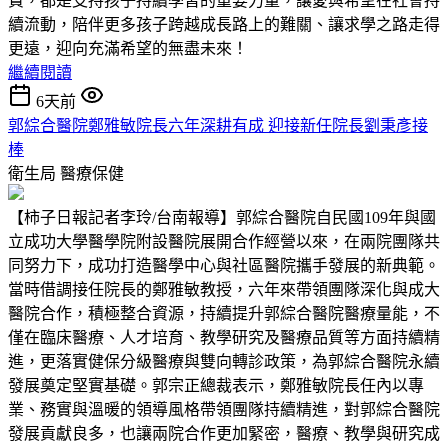
費，都是支持孩子持續學習的重要力量，讓愛與希望在社會持
續流動，陪伴更多孩子跨越成長路上的難關、讓求學之路走得
更遠，迎向充滿希望的無盡未來！
繼續閱讀
6天前
郭綜合醫院鄭雅敏院長六年深耕有成 迎接新任院長劉秉彥接
棒
衛生局
醫療保健
【柿子日報記者李玲/台南報導】郭綜合醫院自民國109年與國
立成功大學醫學院附設醫院展開合作經營以來，在兩院團隊共
同努力下，成功打造醫學中心與社區醫院攜手發展的新典範。
當時借調接任院長的鄭雅敏教授，六年來帶領團隊深化與成大
醫院合作，積極整合資源，持續提升郭綜合醫院醫療量能，不
僅在臨床醫療、人才培育、教學研究及醫療品質等方面持續精
進，更落實健保分級醫療與雙向轉診政策，為郭綜合醫院永續
發展奠定堅實基礎。郭宗正總裁表示，鄭雅敏院長任內以專
業、務實與溫暖的領導風格帶領團隊持續精進，對郭綜合醫院
發展貢獻良多，也讓兩院合作更加緊密，醫療、教學與研究成