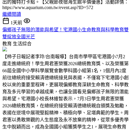
出的獨特打卡點。【父親節夜宿海生館半價優惠】活動詳情：
https://www.aquarium.com.tw/event.asp?ID=572
繼續閱讀
1天前
偏鄉孩子無限的潛能與希望！宅港國小生命教育與科學教育雙
雙綻放全國光芒
教育
生活綜合
【柿子日報記者李玲/台南報導】台南市學甲區宅港國小7月2
度走進總統府！學生周君憲榮獲2026總統教育獎、以及榮獲第
66屆全國中小學科學展覽會數學科國小組第1名，1個月內2度
前往總統府接受賴清德總統接見與表揚，不僅寫下宅港國小創
校以來的重要里程碑，更展現偏鄉教育深耕生命教育、科學教
育及多元學習的卓越成果，也讓全國看見偏鄉孩子無限的潛能
與希望。宅港國小校長林維智表示，7月3日學生周君憲榮獲
2026總統教育獎，在總統府接受賴清德總統親自頒獎及勉勵，
表揚在逆境中展現堅毅精神、積極向學、足堪典範的學生。周
君憲以勇敢樂觀的人生態度及永不放棄的精神，從眾多優秀學
生中脫穎而出，成為全國國小組獲獎學生之1，展現生命教育