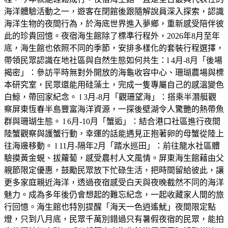
海洋體驗活動之一，遊客在閉館後跟隨解說員深入探索，認識
海洋生物的夜間行為，於海底世界進入夢鄉，重新感受陪伴彼
此的珍貴回憶。夜宿海生館除了標準行程外，2026年8月至年
底，海生館也依照不同的季節，安排多樣化的套裝行程選擇，
帶領民眾認識在地社區與自然生態如何共生：l 4月-8月「後場
揭密」：參訪平時無對外開放的海龜收容中心、珊瑚農場與標
本研究室，民眾還能用硅藻土，完成一隻專屬自己的感溫變色
白鯨，帶回家紀念。 l 3月-8月「觀珊望海」：搭乘半潛艇觀
察屏東恆春半島豐富海洋資源，一探後壁湖令人驚艷的熱帶魚
群與珊瑚生態。 l 6月-10月「蟹逅」：結合港口社區進行夜間
陸蟹觀察與護蟹行動，幸運的話能遇見正抱著卵的母蟹從陸上
往海邊移動。 l 11月-隔年2月「踏水巡田」：前往龍水社區體
驗摸黃金蜆、拔蘿蔔，感受農村人文風情。屏東海生館藉由父
親節限定優惠，鼓勵民眾放下忙碌生活，把時間留給彼此，讓
更多家庭親近海洋，透過夜宿感受白天與夜晚截然不同的海洋
魅力。成為多年後仍會想起的難忘紀念，一起收藏家人間的旅
行回憶。海生館也特別提醒「海天一色逍遙魷」夜間限定點
燈，只到八月底，民眾千萬別錯過只有暑假夜宿的民眾，能拍