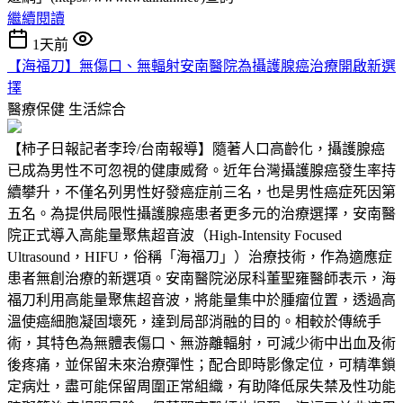
繼續閱讀
1天前
【海福刀】無傷口、無輻射安南醫院為攝護腺癌治療開啟新選
擇
醫療保健
生活綜合
【柿子日報記者李玲/台南報導】隨著人口高齡化，攝護腺癌
已成為男性不可忽視的健康威脅。近年台灣攝護腺癌發生率持
續攀升，不僅名列男性好發癌症前三名，也是男性癌症死因第
五名。為提供局限性攝護腺癌患者更多元的治療選擇，安南醫
院正式導入高能量聚焦超音波（High-Intensity Focused
Ultrasound，HIFU，俗稱「海福刀」）治療技術，作為適應症
患者無創治療的新選項。安南醫院泌尿科董聖雍醫師表示，海
福刀利用高能量聚焦超音波，將能量集中於腫瘤位置，透過高
溫使癌細胞凝固壞死，達到局部消融的目的。相較於傳統手
術，其特色為無體表傷口、無游離輻射，可減少術中出血及術
後疼痛，並保留未來治療彈性；配合即時影像定位，可精準鎖
定病灶，盡可能保留周圍正常組織，有助降低尿失禁及性功能