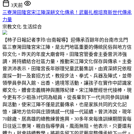
3天前
三寮灣田隆宮宋江陣深耕文化傳承！武藝扎根培育新世代傳承
力量
宗教文化
生活綜合
【柿子日報記者李玲/台南報導】迎傳承百餘年的台南市北門
區三寮灣田隆宮宋江陣，是北門地區重要的傳統民俗與地方信
仰文化。昨天的年度大廟會時，田隆宮管委會主委曾洪沛強
調，將持續結合社區力量，推動宋江陣文化保存與傳承。主委
曾洪沛表示，田隆宮長年辦理兒童武藝集訓，由資深師兄依程
度採一對一及套招方式，教授步法、拳式、兵器及陣式，並帶
領學員參與入館、出香、遶境等活動，讓孩子在實作中認識家
鄉文化，體會忠義精神與團隊紀律。宋江陣歷經世代接棒，現
今更有不少祖孫3代同為組員，從長輩到下一代共同參與訓練
與活動，使宋江陣不僅是武藝傳承，也是家族共同的文化記
憶，讓地方信仰與庄頭情感一代接一代延續。曾洪沛說，現年
70餘歲、居高雄的總教練曾進興，30多年來每逢訓練期間皆每
日往返三寮灣，親自指導學員，風雨無阻。他表示，只要還有
體力，就會持續教學，將祖先留下的武藝完整傳承給下一代。