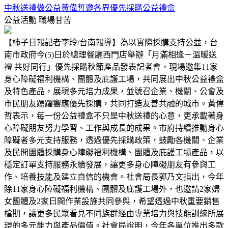
中秋送禮做公益黃偉哲邀各界優先採購公益禮盒
公益活動
職場甘苦
【柿子日報記者李玲/台南報導】為以實際採購支持公益，台
南市政府今(5)日於總理餐廳西門店舉辦「月滿相逢－溫暖送
禮 共好同行」優先採購秋節產品發表記者會，現場邀集11家
身心障礙福利機構、團體及庇護工場，共同展出中秋公益禮盒
及特色產品，展現多元培力成果，並號召企業、機關、公會及
市民朋友踴躍響應優先採購，共同打造友善共融的城市。黃偉
哲表示，每一份公益禮盒不只是中秋送禮的心意，更承載著身
心障礙朋友努力學習、工作與成長的成果。市府持續推動身心
障礙者多元支持服務，透過優先採購政策，鼓勵各機關、企業
及民間團體採購身心障礙福利機構、團體及庇護工場產品，以
穩定訂單支持服務永續發展，讓更多身心障礙朋友有參與工
作、培養技能及建立自信的機會。社會局長郭乃文指出，今年
除11家身心障礙福利機構、團體及庇護工場外，也邀請2家婦
女團體及2家日間作業設施共同參與，希望透過中秋重要銷售
檔期，讓更多民眾看見不同族群經由專業培力與技能訓練所展
現的多元能力與產品價值。社會局說明，今年各單位推出多款