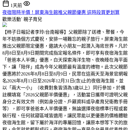
1天前
夜宿限時半價！屏東海生館推父親節優惠 這時段買更划算
歡樂活動ˋ
親子育兒
【柿子日報記者李玲/台南報導】父親節除了送禮、聚餐，今
年不妨換個方式慶祝，安排一場難忘的親子旅行。屏東海生館
推出父親節限定優惠，邀請大小朋友一起潛入海底世界。凡於
8月8日至8月9日期間完成指定報名條件，即可享有夜宿海生館
「爸爸本人半價」優惠，白天探索海洋生物、夜晚睡在海平面
下，讓「陪伴」成為今年父親節最有溫度的禮物。此次父親節
優惠將於2026年8月8日至8月9日，民眾在這兩天至海景官網報
名2026年8月13日至2026年12月31日(含)止的夜宿海生館，並
以「兩大一小」（收費對象皆須為3歲以上）同行參加，於備
註欄填寫「2026父親節半價優惠」，活動當日攜帶可證明父親
身分之有效文件（例如身分證、戶籍資料或孕產育兒衛教手冊
等），即可享爸爸本人半價優惠，無論選擇夜宿標準行程或套
裝行程、任何就寢區域皆適用，讓民眾能以更優惠的價格體驗
夜宿海生館，留下屬於海洋的專屬回憶，讓原本想等下次的旅
程，今年就能輕鬆成行。夜宿海生館一直是全台最具代表性的