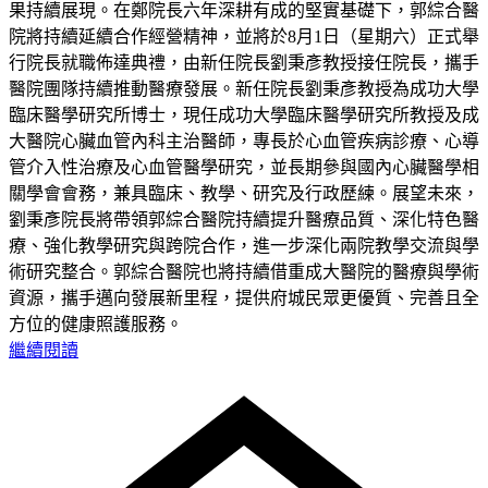
果持續展現。在鄭院長六年深耕有成的堅實基礎下，郭綜合醫
院將持續延續合作經營精神，並將於8月1日（星期六）正式舉
行院長就職佈達典禮，由新任院長劉秉彥教授接任院長，攜手
醫院團隊持續推動醫療發展。新任院長劉秉彥教授為成功大學
臨床醫學研究所博士，現任成功大學臨床醫學研究所教授及成
大醫院心臟血管內科主治醫師，專長於心血管疾病診療、心導
管介入性治療及心血管醫學研究，並長期參與國內心臟醫學相
關學會會務，兼具臨床、教學、研究及行政歷練。展望未來，
劉秉彥院長將帶領郭綜合醫院持續提升醫療品質、深化特色醫
療、強化教學研究與跨院合作，進一步深化兩院教學交流與學
術研究整合。郭綜合醫院也將持續借重成大醫院的醫療與學術
資源，攜手邁向發展新里程，提供府城民眾更優質、完善且全
方位的健康照護服務。
繼續閱讀