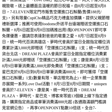
親致敬，送上最體面且溫暖的節日祝福。自8月5日起至8月8
日，7-ELEVEN限定門市販售空運進口石斛蘭(售價188元/
支)，另有限量CupiCho精品巧克力禮盒加價購，提供父親節贈
禮新選擇；推薦可使用foodomo外送平台遠端贈送空運進口石
斛蘭，8月6日起至8月8日加碼推出用1點OPENPOINT即可享
免運優惠，邀請您表達對爸爸的敬重之愛。8月7日起至8月9
日，統一時代百貨高雄店、夢時代會員於當日全館指定櫃位消
費累計滿3,000元即贈送「空運進口石斛蘭」1支；統一時代百
貨台北店、DREAM PLAZA會員於當日全館指定櫃位消費累
計滿2,000元即贈送「空運進口石斛蘭」1支；康是美8月5日至
8月9日單筆消費滿2,888元即免費送「空運進口石斛蘭」1支；
星巴克於8月6日到8月8日單筆消費滿888元，即可獲得「空運
進口石斛蘭」1支(數量有限、單店贈完為止)。統一企業集團
亦展開一系列Love Dad活動！8月5日至8月9日期間，uniopen
會員於7-ELEVEN、康是美、統一時代百貨、DREAM
PLAZA、夢時代、星巴克、博客來等逾13個線上線下指定通
路，購買指定商品或單筆消費滿888元起 (各通路滿額門檻請
見官網公告），再享OPENPOINT點數10倍送。全台7-