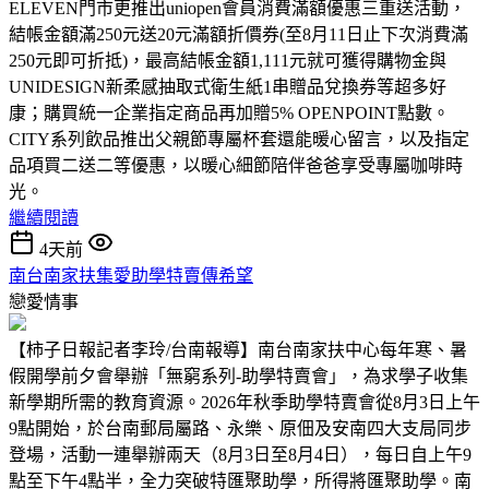
ELEVEN門市更推出uniopen會員消費滿額優惠三重送活動，
結帳金額滿250元送20元滿額折價券(至8月11日止下次消費滿
250元即可折抵)，最高結帳金額1,111元就可獲得購物金與
UNIDESIGN新柔感抽取式衛生紙1串贈品兌換券等超多好
康；購買統一企業指定商品再加贈5% OPENPOINT點數。
CITY系列飲品推出父親節專屬杯套還能暖心留言，以及指定
品項買二送二等優惠，以暖心細節陪伴爸爸享受專屬咖啡時
光。
繼續閱讀
4天前
南台南家扶集愛助學特賣傳希望
戀愛情事
【柿子日報記者李玲/台南報導】南台南家扶中心每年寒、暑
假開學前夕會舉辦「無窮系列-助學特賣會」，為求學子收集
新學期所需的教育資源。2026年秋季助學特賣會從8月3日上午
9點開始，於台南郵局屬路、永樂、原佃及安南四大支局同步
登場，活動一連舉辦兩天（8月3日至8月4日），每日自上午9
點至下午4點半，全力突破特匯聚助學，所得將匯聚助學。南