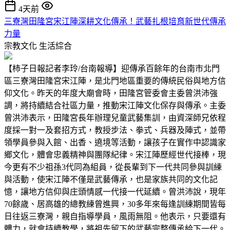
4天前
三寮灣田隆宮宋江陣深耕文化傳承！武藝扎根培育新世代傳承
力量
宗教文化
生活綜合
【柿子日報記者李玲/台南報導】迎傳承百餘年的台南市北門
區三寮灣田隆宮宋江陣，是北門地區重要的傳統民俗與地方信
仰文化。昨天的年度大廟會時，田隆宮管委會主委曾洪沛強
調，將持續結合社區力量，推動宋江陣文化保存與傳承。主委
曾洪沛表示，田隆宮長年辦理兒童武藝集訓，由資深師兄依程
度採一對一及套招方式，教授步法、拳式、兵器及陣式，並帶
領學員參與入館、出香、遶境等活動，讓孩子在實作中認識家
鄉文化，體會忠義精神與團隊紀律。宋江陣歷經世代接棒，現
今更有不少祖孫3代同為組員，從長輩到下一代共同參與訓練
與活動，使宋江陣不僅是武藝傳承，也是家族共同的文化記
憶，讓地方信仰與庄頭情感一代接一代延續。曾洪沛說，現年
70餘歲、居高雄的總教練曾進興，30多年來每逢訓練期間皆每
日往返三寮灣，親自指導學員，風雨無阻。他表示，只要還有
體力，就會持續教學，將祖先留下的武藝完整傳承給下一代。