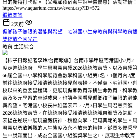
出的獨特打卡點。【父親節夜宿海生館半價優惠】活動詳情：
https://www.aquarium.com.tw/event.asp?ID=572
繼續閱讀
2天前
偏鄉孩子無限的潛能與希望！宅港國小生命教育與科學教育雙
雙綻放全國光芒
教育
生活綜合
【柿子日報記者李玲/台南報導】台南市學甲區宅港國小7月2
度走進總統府！學生周君憲榮獲2026總統教育獎、以及榮獲第
66屆全國中小學科學展覽會數學科國小組第1名，1個月內2度
前往總統府接受賴清德總統接見與表揚，不僅寫下宅港國小創
校以來的重要里程碑，更展現偏鄉教育深耕生命教育、科學教
育及多元學習的卓越成果，也讓全國看見偏鄉孩子無限的潛能
與希望。宅港國小校長林維智表示，7月3日學生周君憲榮獲
2026總統教育獎，在總統府接受賴清德總統親自頒獎及勉勵，
表揚在逆境中展現堅毅精神、積極向學、足堪典範的學生。周
君憲以勇敢樂觀的人生態度及永不放棄的精神，從眾多優秀學
生中脫穎而出，成為全國國小組獲獎學生之1，展現生命教育