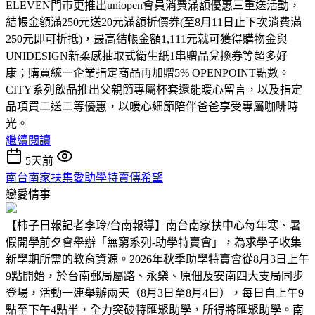
ELEVEN門市更推出uniopen會員消費滿額優惠三重送活動，
結帳金額滿250元送20元滿額折價券(至8月11日止下次消費滿
250元即可折抵)，最高結帳金額1,111元就可獲得購物金與
UNIDESIGN新柔感抽取式衛生紙1串贈品兌換券等超多好
康；購買統一企業指定商品再加贈5% OPENPOINT點數。
CITY系列飲品推出父親節專屬杯套還能暖心留言，以及指定
品項買二送二等優惠，以暖心細節陪伴爸爸享受專屬咖啡時
光。
繼續閱讀
5天前
南台南家扶集愛助學特賣傳希望
戀愛情事
【柿子日報記者李玲/台南報導】南台南家扶中心每年寒、暑
假開學前夕會舉辦「無窮系列-助學特賣會」，為求學子收集
新學期所需的教育資源。2026年秋季助學特賣會從8月3日上午
9點開始，於台南郵局屬路、永樂、原佃及安南四大支局同步
登場，活動一連舉辦兩天（8月3日至8月4日），每日自上午9
點至下午4點半，全力突破特匯聚助學，所得將匯聚助學。南