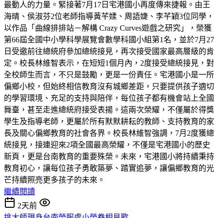
最動人的力量。緊接著7月17日宅港國小再度傳來捷報。由王
海晴、侯淑芬2位老師指導黃芊媃、周語婕、李芊穎3位同學，
以作品「曲線排排站－解構 Crazy Curves遊戲之研究」，榮獲
第66屆全國中小學科學展覽會數學科國小組第1名，並於7月27
日受邀前往總統府參加總統接見，再次接受國家最高層級的肯
定。校長林維智表示，在短短1個月內，2度接受總統接見，對
全校師生而言，不只是鼓勵，更是一份責任。宅港國小是一所
偏鄉小校，但始終相信教育沒有城鄉差距，只要提供孩子適切
的學習環境、充足的支持與陪伴，每位孩子都有機會站上全國
舞臺，甚至走進總統府接受表揚。這兩次榮耀，不僅屬於得獎
學生及指導老師，更屬於所有默默耕耘的教師、支持教育的家
長及關心偏鄉教育的社會各界。校長林維智強調，7月2度獲總
統接見，接連迎來2項全國最高榮耀，不僅是宅港國小的歷史
新頁，更是台南教育的重要殊榮。未來，宅港國小將持續秉持
教育初心，讓每位孩子勇敢築夢、踏實追夢，讓偏鄉教育的光
芒持續照亮更多孩子的未來。
繼續閱讀
2天前
挑大師現身台南榮服處小榮眷相見歡