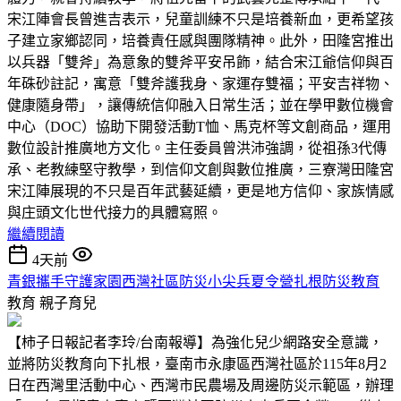
宋江陣會長曾進吉表示，兒童訓練不只是培養新血，更希望孩
子建立家鄉認同，培養責任感與團隊精神。此外，田隆宮推出
以兵器「雙斧」為意象的雙斧平安吊飾，結合宋江爺信仰與百
年硃砂註記，寓意「雙斧護我身、家運存雙福；平安吉祥物、
健康隨身帶」，讓傳統信仰融入日常生活；並在學甲數位機會
中心（DOC）協助下開發活動T恤、馬克杯等文創商品，運用
數位設計推廣地方文化。主任委員曾洪沛強調，從祖孫3代傳
承、老教練堅守教學，到信仰文創與數位推廣，三寮灣田隆宮
宋江陣展現的不只是百年武藝延續，更是地方信仰、家族情感
與庄頭文化世代接力的具體寫照。
繼續閱讀
4天前
青銀攜手守護家園西灣社區防災小尖兵夏令營扎根防災教育
教育
親子育兒
【柿子日報記者李玲/台南報導】為強化兒少網路安全意識，
並將防災教育向下扎根，臺南市永康區西灣社區於115年8月2
日在西灣里活動中心、西灣市民農場及周邊防災示範區，辦理