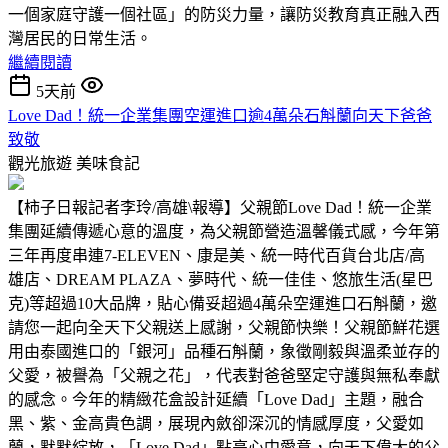
一個家庭守護一個社區」的防災力量，讓防災教育真正融入西
灣居民的日常生活。
繼續閱讀
5天前
Love Dad！統一企業集團空運進口逾4萬朵石斛蘭向天下爸爸
致敬
觀光旅遊
美味食記
【柿子日報記者李玲/高雄\報導】父親節Love Dad！統一企業
集團延續傳遞心意的溫度，為父親節營造溫馨儀式感，今年第
三年再度串連7-ELEVEN、康是美、統一時代百貨台北店/高
雄店、DREAM PLAZA、夢時代、統一佳佳、悠旅生活(星巴
克)等超過10大品牌，貼心備妥超過4萬朵空運進口石斛蘭，邀
請您一起向全天下父親送上感謝，父親節快樂！父親節鮮花選
用由泰國進口的「銀河」品種石斛蘭，象徵剛毅與溫柔並存的
父愛，被譽為「父親之花」，代表對爸爸堅定守護與無私奉獻
的感念。今年的精緻花盒設計延續「Love Dad」主題，融合
黑、紫、金高貴色調，展現內斂卻深沉的情感厚度，父愛如
蘭，默默綻放，「Love Dad」點亮心中愛意，向天下偉大的父