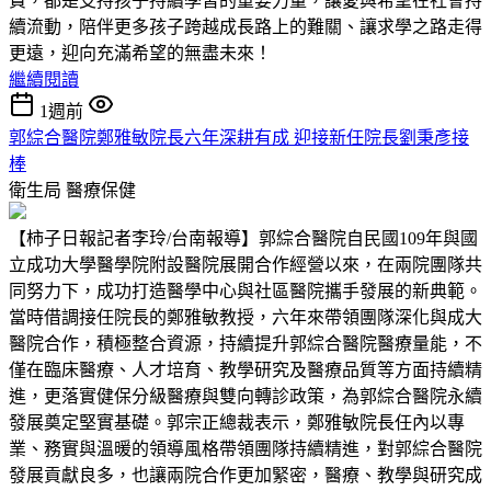
費，都是支持孩子持續學習的重要力量，讓愛與希望在社會持
續流動，陪伴更多孩子跨越成長路上的難關、讓求學之路走得
更遠，迎向充滿希望的無盡未來！
繼續閱讀
1週前
郭綜合醫院鄭雅敏院長六年深耕有成 迎接新任院長劉秉彥接
棒
衛生局
醫療保健
【柿子日報記者李玲/台南報導】郭綜合醫院自民國109年與國
立成功大學醫學院附設醫院展開合作經營以來，在兩院團隊共
同努力下，成功打造醫學中心與社區醫院攜手發展的新典範。
當時借調接任院長的鄭雅敏教授，六年來帶領團隊深化與成大
醫院合作，積極整合資源，持續提升郭綜合醫院醫療量能，不
僅在臨床醫療、人才培育、教學研究及醫療品質等方面持續精
進，更落實健保分級醫療與雙向轉診政策，為郭綜合醫院永續
發展奠定堅實基礎。郭宗正總裁表示，鄭雅敏院長任內以專
業、務實與溫暖的領導風格帶領團隊持續精進，對郭綜合醫院
發展貢獻良多，也讓兩院合作更加緊密，醫療、教學與研究成