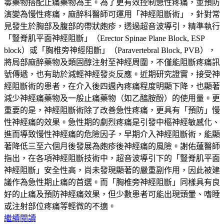
毒藥物搭配止痛藥物為主。為了更有效控制急性疼痛，並預防
演變為慢性疼痛，麻醉科醫師可運用「神經阻斷術」，針對常
見發生於胸部及腹部的帶狀皰疹，透過超音波導引，精準執行
「豎脊肌平面神經阻斷」（Erector Spinae Plane Block, ESP
block）或「胸椎旁神經阻斷」（Paravertebral Block, PVB），
將局部麻醉藥物及類固醇注射至神經周圍，不僅能阻斷疼痛訊
號傳遞，也有助於減輕神經發炎反應。近期研究證實，接受神
經阻斷術的患者，在介入後四週內疼痛程度明顯下降，也顯著
減少神經痛藥物及一般止痛藥物（如乙醯胺酚）的使用量。更
重要的是，神經阻斷術除了改善急性疼痛，更具有「預防」慢
性神經痛的效果。急性期的劇烈疼痛是引發中樞神經敏感化、
進而導致慢性神經痛的危險因子，早期介入神經阻斷術，能顯
著降低三至六個月後發展為皰疹後神經痛的風險。謝佑蓮醫師
指出，在各項神經阻斷技術中，超音波導引下的「豎脊肌平面
神經阻斷」安全性高，尚未發現顯著的嚴重副作用，因此被建
議作為急性期止痛的首選。而「胸椎旁神經阻斷」同樣具有良
好的止痛及預防神經痛效果，但少數患者可能出現頭暈、嗜睡
或注射部位疼痛等輕微的不適。
繼續閱讀