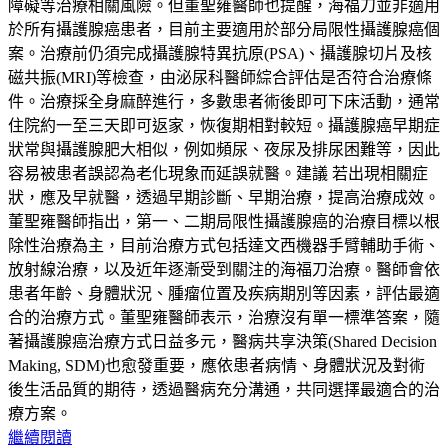
障礙等治療相關風險。但董聖雍醫師也提醒，海福刀並非適用
於所有攝護腺癌患者，目前主要適用於部分局限性攝護腺癌個
案。治療前仍須完成攝護腺特異抗原(PSA)、攝護腺切片及核
磁共振(MRI)等檢查，由泌尿科醫師綜合評估是否符合治療條
件。治療採全身麻醉進行，多數患者術後即可下床活動，通常
住院約一至三天即可返家，恢復期相對較短。攝護腺癌早期症
狀常與攝護腺肥大相似，例如頻尿、夜尿及排尿困難等，因此
容易被患者誤認為老化現象而延誤就醫。建議 若出現相關症
狀，應及早就醫，透過早期診斷、早期治療，提高治療成效。
董聖雍醫師指出，第一、二期局限性攝護腺癌的治療目標以根
除性治療為主，目前治療方式包括達文西機器手臂輔助手術、
放射線治療，以及近年逐漸受到關注的海福刀治療。醫師會依
患者年齡、身體狀況、腫瘤位置及疾病期別等因素，評估最適
合的治療方式。董聖雍醫師表示，治療沒有單一標準答案，隨
著攝護腺癌治療方式日益多元，醫病共享決策(Shared Decision
Making, SDM)也愈發重要，應依患者病情、身體狀況及對術
後生活品質的期待，透過醫病充分溝通，共同選擇最適合的治
療方案。
繼續閱讀