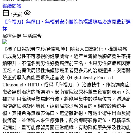
繼續閱讀
1天前
【海福刀】無傷口、無輻射安南醫院為攝護腺癌治療開啟新選
擇
醫療保健
生活綜合
【柿子日報記者李玲/台南報導】隨著人口高齡化，攝護腺癌
已成為男性不可忽視的健康威脅。近年台灣攝護腺癌發生率持
續攀升，不僅名列男性好發癌症前三名，也是男性癌症死因第
五名。為提供局限性攝護腺癌患者更多元的治療選擇，安南醫
院正式導入高能量聚焦超音波（High-Intensity Focused
Ultrasound，HIFU，俗稱「海福刀」）治療技術，作為適應症
患者無創治療的新選項。安南醫院泌尿科董聖雍醫師表示，海
福刀利用高能量聚焦超音波，將能量集中於腫瘤位置，透過高
溫使癌細胞凝固壞死，達到局部消融的目的。相較於傳統手
術，其特色為無體表傷口、無游離輻射，可減少術中出血及術
後疼痛，並保留未來治療彈性；配合即時影像定位，可精準鎖
定病灶，盡可能保留周圍正常組織，有助降低尿失禁及性功能