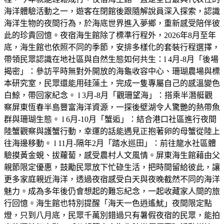
海洋體驗活動之一，遊客在閉館後跟隨解說員深入探索，認識
海洋生物的夜間行為，於海底世界進入夢鄉，重新感受陪伴彼
此的珍貴回憶。夜宿海生館除了標準行程外，2026年8月至年
底，海生館也依照不同的季節，安排多樣化的套裝行程選擇，
帶領民眾認識在地社區與自然生態如何共生：l 4月-8月「後場
揭密」：參訪平時無對外開放的海龜收容中心、珊瑚農場與標
本研究室，民眾還能用硅藻土，完成一隻專屬自己的感溫變色
白鯨，帶回家紀念。 l 3月-8月「觀珊望海」：搭乘半潛艇觀
察屏東恆春半島豐富海洋資源，一探後壁湖令人驚艷的熱帶魚
群與珊瑚生態。 l 6月-10月「蟹逅」：結合港口社區進行夜間
陸蟹觀察與護蟹行動，幸運的話能遇見正抱著卵的母蟹從陸上
往海邊移動。 l 11月-隔年2月「踏水巡田」：前往龍水社區體
驗摸黃金蜆、拔蘿蔔，感受農村人文風情。屏東海生館藉由父
親節限定優惠，鼓勵民眾放下忙碌生活，把時間留給彼此，讓
更多家庭親近海洋，透過夜宿感受白天與夜晚截然不同的海洋
魅力。成為多年後仍會想起的難忘紀念，一起收藏家人間的旅
行回憶。海生館也特別提醒「海天一色逍遙魷」夜間限定點
燈，只到八月底，民眾千萬別錯過只有暑假夜宿的民眾，能拍