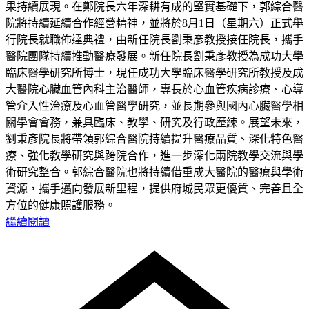
果持續展現。在鄭院長六年深耕有成的堅實基礎下，郭綜合醫
院將持續延續合作經營精神，並將於8月1日（星期六）正式舉
行院長就職佈達典禮，由新任院長劉秉彥教授接任院長，攜手
醫院團隊持續推動醫療發展。新任院長劉秉彥教授為成功大學
臨床醫學研究所博士，現任成功大學臨床醫學研究所教授及成
大醫院心臟血管內科主治醫師，專長於心血管疾病診療、心導
管介入性治療及心血管醫學研究，並長期參與國內心臟醫學相
關學會會務，兼具臨床、教學、研究及行政歷練。展望未來，
劉秉彥院長將帶領郭綜合醫院持續提升醫療品質、深化特色醫
療、強化教學研究與跨院合作，進一步深化兩院教學交流與學
術研究整合。郭綜合醫院也將持續借重成大醫院的醫療與學術
資源，攜手邁向發展新里程，提供府城民眾更優質、完善且全
方位的健康照護服務。
繼續閱讀