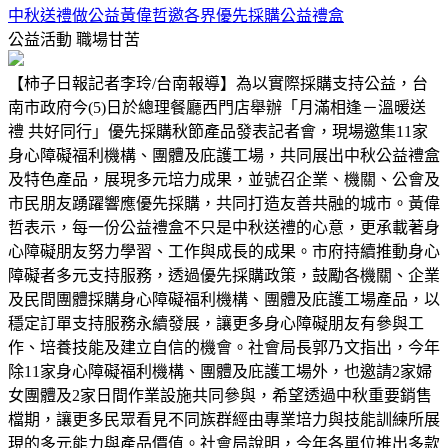
中秋送禮做公益黃偉哲邀各界優先採購公益禮盒
公益活動
職場甘苦
【柿子日報記者李玲/台南報導】為以實際採購支持公益，台
南市政府今(5)日於總理餐廳西門店舉辦「月滿相逢－溫暖送
禮 共好同行」優先採購秋節產品發表記者會，現場邀集11家
身心障礙福利機構、團體及庇護工場，共同展出中秋公益禮盒
及特色產品，展現多元培力成果，並號召企業、機關、公會及
市民朋友踴躍響應優先採購，共同打造友善共融的城市。黃偉
哲表示，每一份公益禮盒不只是中秋送禮的心意，更承載著身
心障礙朋友努力學習、工作與成長的成果。市府持續推動身心
障礙者多元支持服務，透過優先採購政策，鼓勵各機關、企業
及民間團體採購身心障礙福利機構、團體及庇護工場產品，以
穩定訂單支持服務永續發展，讓更多身心障礙朋友有參與工
作、培養技能及建立自信的機會。社會局長郭乃文指出，今年
除11家身心障礙福利機構、團體及庇護工場外，也邀請2家婦
女團體及2家日間作業設施共同參與，希望透過中秋重要銷售
檔期，讓更多民眾看見不同族群經由專業培力與技能訓練所展
現的多元能力與產品價值。社會局說明，今年各單位推出多款