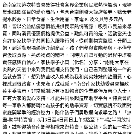
台南家扶這次特賣會獲得社會各界企業與民眾熱情響應，現場
集琳瑯瑯滿目的愛心商品，包含台南劍橋大飯店餐券、鴨母老
撾水餃券、日常食品、生活用品、家電3C及文具等多元品
項，皆以公益結優惠價格提供民眾熱情響應，吸引市民前來尋
寶，同時消費優惠價格提供公益。難能可貴的是，活動當天也
有許多家扶學子共同投入服務行列。從前期物資整理、分類上
架，到活動現場熱情介紹商品，孩子們參與實際參與，不僅學
習汲取資源、熟悉物資的精神，同時與群眾互動的過程中培養
責任感與自信心。家扶學子小齊（化名）分享：“謝謝大家在
炎熱的天氣中來到我們這裡支持我們，自己看到整理的一件商
品就去賣了，想到這些收入能成為我和弟弟妹妹的註冊費，心
裡感到很踏實，也充滿了成就感。”南台南家扶幼委員會楊政
達主委表示，非常感謝所有捐獻物資的企業夥伴及善心人士，
正有大家的愛心支持，才能共同築起這座助學平台。特賣會的
每一筆收入都將轉化為孩子們的助學資源，切實感愧不敢面對
家庭開學季的經濟壓力，陪伴孩子們勇敢邁向求學之路！「無
盡-助學特賣會」8月3日至4日兩日上午9點至下午4點半開放持
續，誠摯邀請台南鄉親相揪來逛特賣、做公益。您的每一次消