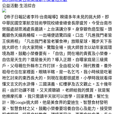
公益活動
生活綜合
【柿子日報記者李玲/台南報導】睽違多年未見的挑大師，卽
中華民國空軍航空技術學院校總會總會長廖盛芳，今受台南市
榮服處胡思湘處長邀請，上台演講分享。身穿銀色造型服，頭
戴銀色天線高桶帽，一出場便語驚四座，口出「凡進我門者皆
王侯將相」「凡出我門者皆老饕食神」放眼星球，獨步天下吾
挑大師也！向大家問候，驚豔全場。挑大師首次以幼年家庭環
境為題，鼓勵小榮眷要有，「自信」問在場的貴賓及小榮眷，
自信是天生的？還是後天的？導入正題，自曝家庭是三級貧
戶，父母親在外縣市工作打拼，全由祖父母，隔代教養，養外
祖母也住在家裡面，眼睛半瞎，是一名乞丐，我小時候是吃著
祂乞討來的東西長大的，到現在我都很感恩，小學時我就看得
懂文言文的水滸傳、三國演義、紅樓夢及古文觀止。五十幾年
前，由於功課不錯 ，又天資聰穎 ，老師給我的獎賞，就是幫
他擦摩托車 ，我只需讀半天就可以放學，回家務農，幫忙生
計。現Google挑大師，他是美食界的愛迪生、智慧食材發明
家、智慧食材之父，鼓勵小榮眷要培養自信心及能力，接受榮