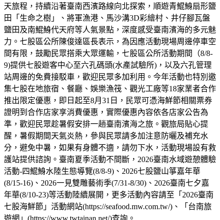
天旅程，持續沿著臺南西濱路線向北探索，順遊青鯤鯓扇形鹽
田「生命之樹」、將軍漁港、馬沙溝3D彩繪村、井仔腳瓦盤
鹽田及南鯤鯓代天府等人氣景點，深度感受臺南濱海的多元魅
力。七股區公所陳俊達區長表示，為因應活動現場周邊停車空
間有限，鼓勵民眾搭乘大眾運輸，七股區公所活動期間（8/8-
9)提供七股遊客中心至六孔碼頭(水產試驗所)，以及六孔管理
站周邊的免費接駁車，歡迎民眾多加利用。今年活動也特別邀
集七股在地旅宿、餐廳、娛樂漁筏、觀光工廠等18家業者合作
推出限定優惠，即日起至8月31日，民眾可憑海鮮節相關票券
證明到合作店家享消費優惠，實際優惠內容依各店家公告為
準，歡迎民眾趁暑假安排一趟臺南濱海之旅。觀旅局貼心提
醒，暑假期間天氣炎熱，參與民眾請多加注意防曬及補充水
分，避免中暑，如果有身體不適，請勿下水，活動現場設有救
護站提供諮詢。臺南夏季活動不間斷，2026臺南水域遊憩體驗
活動-四鯤鯓水陸生態導覽(8/8-9)、2026七股鹽山箏嘉年華
(8/15-16)、2026一見雙雕藝術季(7/31-8/30)、2026臺南七夕嘉
年華(8/10-23)等活動陸續展開，更多活動內容請至「2026臺南
七股海鮮節」活動網站(https://seafood.mw.com.tw/)、「台南旅
遊網」(https://www.twtainan.net/)查詢。