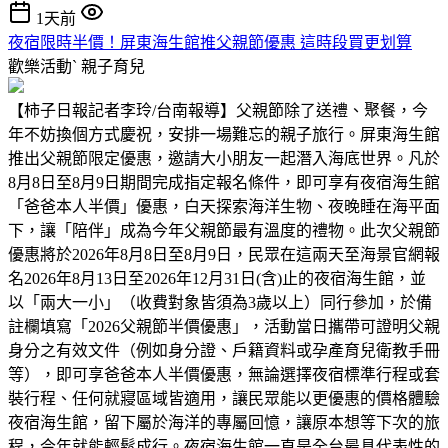
1天前
夜宿限時半價！屏東海生館推父親節優惠 這時段買更划算
歡樂活動ˋ
親子育兒
【柿子日報記者李玲/台南報導】父親節除了送禮、聚餐，今
年不妨換個方式慶祝，安排一場難忘的親子旅行。屏東海生館
推出父親節限定優惠，邀請大小朋友一起潛入海底世界。凡於
8月8日至8月9日期間完成指定報名條件，即可享有夜宿海生館
「爸爸本人半價」優惠，白天探索海洋生物、夜晚睡在海平面
下，讓「陪伴」成為今年父親節最有溫度的禮物。此次父親節
優惠將於2026年8月8日至8月9日，民眾在這兩天至海景官網報
名2026年8月13日至2026年12月31日(含)止的夜宿海生館，並
以「兩大一小」（收費對象皆須為3歲以上）同行參加，於備
註欄填寫「2026父親節半價優惠」，活動當日攜帶可證明父親
身分之有效文件（例如身分證、戶籍資料或孕產育兒衛教手冊
等），即可享爸爸本人半價優惠，無論選擇夜宿標準行程或套
裝行程、任何就寢區域皆適用，讓民眾能以更優惠的價格體驗
夜宿海生館，留下屬於海洋的專屬回憶，讓原本想等下次的旅
程，今年就能輕鬆成行。夜宿海生館一直是全台最具代表性的