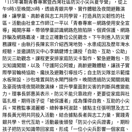
「115年暑期青春專案暨西灣社區防災小尖兵夏令營」，從上
午9時3至晚間20時，透過青銀共學、實作體驗及夜間避難演
練，讓學童、高齡者與志工共同學習，打造具防災韌性的社
區。活動由社會工作師江一平以「青春專案－網路使用安全宣
導」揭開序幕，帶領學童認識網路危險陷阱、個資保護、網路
詐騙及網路霸凌，建立正確數位公民觀念。下午則進入防災實
務課程，由執行長陳玄宗介紹西灣地勢、水患成因及歷年淹水
經驗，並邀請防災中心李鎮鍵博士講授「自助、互助、公助」
防災三助觀念。課程更安排家庭防災卡製作、緊急避難包、防
災知識闖關，以及「守護阿公阿嬤」高齡避難體驗，讓孩子實
際學習輪椅協助、攙扶及避難引導技巧；自主防災隊並示範擋
水板架設、沙包堆置與防水閘門操作。晚間透過防災闖關挑戰
及豪雨情境夜間疏散演練，提升學童面對災害的判斷與應變能
力。理事長郭惠英表示，防災不能只靠政府，更要從家庭與社
區扎根，期待孩子從「被保護者」成為懂得自救、互助的小尖
兵。常務監事湯麗鄉、總幹事柯淑懿、據點主任張明慧及志工
隊長黃光明共同投入活動，結合據點長者與志工力量，實踐青
銀共學、世代互助。活動最後頒發「防災小尖兵證書」，期盼
孩子把防災知識帶回家庭，形成「一位小尖兵影響一個家庭、