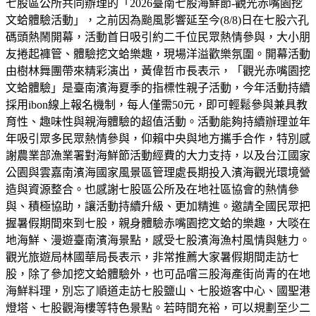
七股區公所共同辦理的「2026臺南七股海鮮節-觀光赤嘴園挖
文蛤體驗活動」，之前因為颱風影響延至今(8/8)日在七股六孔
碼頭熱鬧開幕，活動首日吸引約二千位民眾熱情參與，大小朋
友捲起褲管、體驗挖文蛤樂趣，現場洋溢歡樂氛圍。開幕活動
由樹林舞團帶來精彩演出，黃偉哲市長表示，「觀光赤嘴園挖
文蛤體驗」是臺南濱海夏季的指標性親子活動，今年活動持續
採用ibon線上報名機制，每人僅需50元，即可輕鬆參與兼具教
育性、趣味性與親海體驗的超值活動。活動能夠持續辦理並年
年吸引眾多民眾熱情參與，仰賴中央與地方攜手合作，特別感
謝農業部漁業署對海鮮節活動經費的大力支持，以及台江國家
公園與雲嘉南濱海國家風景區管理處長期投入濱海觀光環境營
造與資源整合。也感謝七股區公所及在地社區協會的熱情參
與、積極協助，讓活動持續升級、更加精進。邀請全國民眾把
握暑假期間來到七股，親身體驗赤嘴園挖文蛤的樂趣，大啖在
地海鮮、漫遊臺南濱海景點，感受七股濱海漁村風情與魅力。
觀光旅遊局林國華局長表示，非常推薦大家暑假期間走訪七
股，除了參加挖文蛤體驗外，也可品嚐三股海產街尚青的在地
海鮮料理，別忘了順道走訪七股鹽山、七股遊客中心、國聖港
燈塔、七股觀海樓等特色景點。若時間充裕，可以規劃至少二