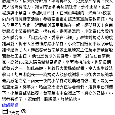
服處照顧，接受良好教育，環境再惡劣，更要愈挫愈勇。長大
成人後盼有能力，讓善的循環 再反饋社會，永不止息，更當
場邀請小榮眷 ，參加8月15日 ，在岡山舉辦的「光輝814校友
向前行飛機饗宴活動」參觀空軍軍史舘及空軍航空教育館，融
入全民國防教育，近距離與軍用飛機在一起，逐夢藍天！台南
榮服處小榮眷相見歡，很有感，畫面很溫馨，小榮眷代表致詞
及全體合唱，「因為有你，愛常在心裡」」表達對捐助人的感
謝與愛，捐贈人各送禮券給小榮眷，小榮眷回贈花束及親筆感
謝卡給捐助人，赫然發現台南榮家王風勝家主任及永康榮醫殷
若蘭社工主任 ，他也是長期的認養者，更有一對住在台南榮
家，高齡102歲人瑞易爺爺易奶奶，坐著輪椅前來，也是長期
認養者之一，如此高齡，其義行大愛殊值感佩，令人永生效法
學習！胡思湘處長一一為捐助人頒發感謝狀。最後表達最誠摯
最高感謝之意。兩天一夜的小榮眷清境農場自強活動，是另一
個重頭戲，綿羊秀、哈薩克馬術秀正等著他們，遊覽車已到樓
下，小榮眷整裝出發，台南榮服處全體上下，費心的安排，小
榮眷有福了 ，祝你們一路順風，旅途愉快。
繼續閱讀
3天前