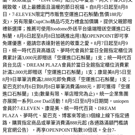
親致敬，送上最體面且溫暖的節日祝福。自8月5日起至8月8
日，7-ELEVEN限定門市販售空運進口石斛蘭(售價188元/
支)，另有限量CupiCho精品巧克力禮盒加價購，提供父親節贈
禮新選擇；推薦可使用foodomo外送平台遠端贈送空運進口石
斛蘭，8月6日起至8月8日加碼推出用1點OPENPOINT即可享
免運優惠，邀請您表達對爸爸的敬重之愛。8月7日起至8月9
日，統一時代百貨高雄店、夢時代會員於當日全館指定櫃位消
費累計滿3,000元即贈送「空運進口石斛蘭」1支；統一時代百
貨台北店、DREAM PLAZA會員於當日全館指定櫃位消費累
計滿2,000元即贈送「空運進口石斛蘭」1支；康是美8月5日至
8月9日單筆消費滿2,888元即免費送「空運進口石斛蘭」1支；
星巴克於8月6日到8月8日單筆消費滿888元，即可獲得「空運
進口石斛蘭」1支(數量有限、單店贈完為止)。統一企業集團
亦展開一系列Love Dad活動！8月5日至8月9日期間，uniopen
會員於7-ELEVEN、康是美、統一時代百貨、DREAM
PLAZA、夢時代、星巴克、博客來等逾13個線上線下指定通
路，購買指定商品或單筆消費滿888元起 (各通路滿額門檻請
見官網公告），再享OPENPOINT點數10倍送。全台7-