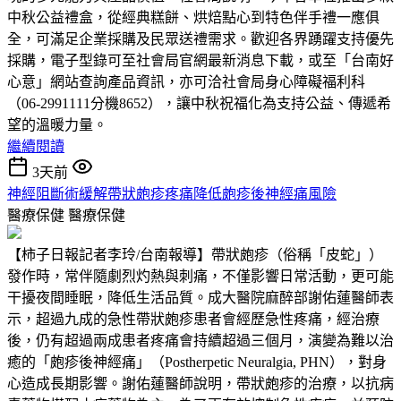
中秋公益禮盒，從經典糕餅、烘焙點心到特色伴手禮一應俱
全，可滿足企業採購及民眾送禮需求。歡迎各界踴躍支持優先
採購，電子型錄可至社會局官網最新消息下載，或至「台南好
心意」網站查詢產品資訊，亦可洽社會局身心障礙福利科
（06-2991111分機8652），讓中秋祝福化為支持公益、傳遞希
望的溫暖力量。
繼續閱讀
3天前
神經阻斷術緩解帶狀皰疹疼痛降低皰疹後神經痛風險
醫療保健
醫療保健
【柿子日報記者李玲/台南報導】帶狀皰疹（俗稱「皮蛇」）
發作時，常伴隨劇烈灼熱與刺痛，不僅影響日常活動，更可能
干擾夜間睡眠，降低生活品質。成大醫院麻醉部謝佑蓮醫師表
示，超過九成的急性帶狀皰疹患者會經歷急性疼痛，經治療
後，仍有超過兩成患者疼痛會持續超過三個月，演變為難以治
癒的「皰疹後神經痛」（Postherpetic Neuralgia, PHN），對身
心造成長期影響。謝佑蓮醫師說明，帶狀皰疹的治療，以抗病