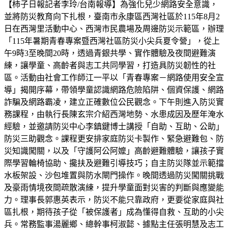
【柿子日報記者李玲/台南報導】為強化兒少網路安全意識，
並將防災教育向下扎根，臺南市永康區西灣社區於115年8月2
日在西灣里活動中心、西灣市民農場及周邊防災示範區，辦理
「115年暑期青春專案暨西灣社區防災小尖兵夏令營」，從上
午9時3至晚間20時，透過青銀共學、實作體驗及夜間避難演
練，讓學童、高齡者與志工共同學習，打造具防災韌性的社
區。活動由社會工作師江一平以「青春專案－網路使用安全宣
導」揭開序幕，帶領學童認識網路危險陷阱、個資保護、網路
詐騙及網路霸凌，建立正確數位公民觀念。下午則進入防災實
務課程，由執行長陳玄宗介紹西灣地勢、水患成因及歷年淹水
經驗，並邀請防災中心李鎮鍵博士講授「自助、互助、公助」
防災三助觀念。課程更安排家庭防災卡製作、緊急避難包、防
災知識闖關，以及「守護阿公阿嬤」高齡避難體驗，讓孩子實
際學習輪椅協助、攙扶及避難引導技巧；自主防災隊並示範擋
水板架設、沙包堆置與防水閘門操作。晚間透過防災闖關挑戰
及豪雨情境夜間疏散演練，提升學童面對災害的判斷與應變能
力。理事長郭惠英表示，防災不能只靠政府，更要從家庭與社
區扎根，期待孩子從「被保護者」成為懂得自救、互助的小尖
兵。常務監事湯麗鄉、總幹事柯淑懿、據點主任張明慧及志工