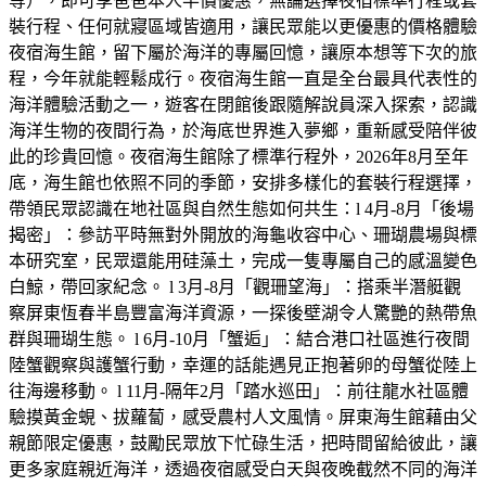
等），即可享爸爸本人半價優惠，無論選擇夜宿標準行程或套
裝行程、任何就寢區域皆適用，讓民眾能以更優惠的價格體驗
夜宿海生館，留下屬於海洋的專屬回憶，讓原本想等下次的旅
程，今年就能輕鬆成行。夜宿海生館一直是全台最具代表性的
海洋體驗活動之一，遊客在閉館後跟隨解說員深入探索，認識
海洋生物的夜間行為，於海底世界進入夢鄉，重新感受陪伴彼
此的珍貴回憶。夜宿海生館除了標準行程外，2026年8月至年
底，海生館也依照不同的季節，安排多樣化的套裝行程選擇，
帶領民眾認識在地社區與自然生態如何共生：l 4月-8月「後場
揭密」：參訪平時無對外開放的海龜收容中心、珊瑚農場與標
本研究室，民眾還能用硅藻土，完成一隻專屬自己的感溫變色
白鯨，帶回家紀念。 l 3月-8月「觀珊望海」：搭乘半潛艇觀
察屏東恆春半島豐富海洋資源，一探後壁湖令人驚艷的熱帶魚
群與珊瑚生態。 l 6月-10月「蟹逅」：結合港口社區進行夜間
陸蟹觀察與護蟹行動，幸運的話能遇見正抱著卵的母蟹從陸上
往海邊移動。 l 11月-隔年2月「踏水巡田」：前往龍水社區體
驗摸黃金蜆、拔蘿蔔，感受農村人文風情。屏東海生館藉由父
親節限定優惠，鼓勵民眾放下忙碌生活，把時間留給彼此，讓
更多家庭親近海洋，透過夜宿感受白天與夜晚截然不同的海洋