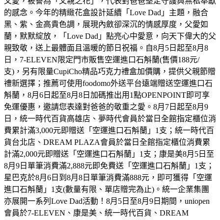
父愛，被譽為「父親之花」，代表對爸爸堅定守護與無私奉獻
的感念。今年的精緻花盒設計延續「Love Dad」主題，融合
黑、紫、金高貴色調，展現內斂卻深沉的情感厚度，父愛如
蘭，默默綻放，「Love Dad」點亮心中愛意，向天下偉大的父
親致敬，送上最體面且溫暖的節日祝福。自8月5日起至8月8
日，7-ELEVEN限定門市販售空運進口石斛蘭(售價188元/
支)，另有限量CupiCho精品巧克力禮盒加價購，提供父親節贈
禮新選擇；推薦可使用foodomo外送平台遠端贈送空運進口石
斛蘭，8月6日起至8月8日加碼推出用1點OPENPOINT即可享
免運優惠，邀請您表達對爸爸的敬重之愛。8月7日起至8月9
日，統一時代百貨高雄店、夢時代會員於當日全館指定櫃位消
費累計滿3,000元即贈送「空運進口石斛蘭」1支；統一時代百
貨台北店、DREAM PLAZA會員於當日全館指定櫃位消費累
計滿2,000元即贈送「空運進口石斛蘭」1支；康是美8月5日至
8月9日單筆消費滿2,888元即免費送「空運進口石斛蘭」1支；
星巴克於8月6日到8月8日單筆消費滿888元，即可獲得「空運
進口石斛蘭」1支(數量有限、單店贈完為止)。統一企業集團
亦展開一系列Love Dad活動！8月5日至8月9日期間，uniopen
會員於7-ELEVEN、康是美、統一時代百貨、DREAM