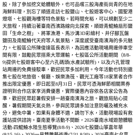
股，除了參加挖文蛤體驗外，也可品嚐三股海產街尚青的在地
海鮮料理，別忘了順道走訪七股鹽山、七股遊客中心、國聖港
燈塔、七股觀海樓等特色景點。若時間充裕，可以規劃至少二
天旅程，持續沿著臺南西濱路線向北探索，順遊青鯤鯓扇形鹽
田「生命之樹」、將軍漁港、馬沙溝3D彩繪村、井仔腳瓦盤
鹽田及南鯤鯓代天府等人氣景點，深度感受臺南濱海的多元魅
力。七股區公所陳俊達區長表示，為因應活動現場周邊停車空
間有限，鼓勵民眾搭乘大眾運輸，七股區公所活動期間（8/8-
9)提供七股遊客中心至六孔碼頭(水產試驗所)，以及六孔管理
站周邊的免費接駁車，歡迎民眾多加利用。今年活動也特別邀
集七股在地旅宿、餐廳、娛樂漁筏、觀光工廠等18家業者合作
推出限定優惠，即日起至8月31日，民眾可憑海鮮節相關票券
證明到合作店家享消費優惠，實際優惠內容依各店家公告為
準，歡迎民眾趁暑假安排一趟臺南濱海之旅。觀旅局貼心提
醒，暑假期間天氣炎熱，參與民眾請多加注意防曬及補充水
分，避免中暑，如果有身體不適，請勿下水，活動現場設有救
護站提供諮詢。臺南夏季活動不間斷，2026臺南水域遊憩體驗
活動-四鯤鯓水陸生態導覽(8/8-9)、2026七股鹽山箏嘉年華
(8/15-16)、2026一見雙雕藝術季(7/31-8/30)、2026臺南七夕嘉