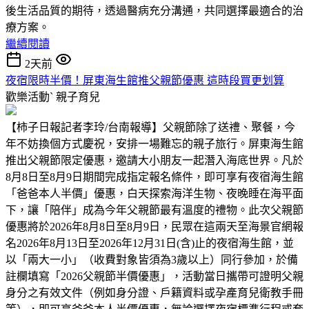
後生活品質的期待，透過醫病充分溝通，共同選擇最適合的治
療方案。
繼續閱讀
2天前
夜宿限時半價！屏東海生館推父親節優惠 這時段買更划算
歡樂活動ˋ
親子育兒
【柿子日報記者李玲/台南報導】父親節除了送禮、聚餐，今
年不妨換個方式慶祝，安排一場難忘的親子旅行。屏東海生館
推出父親節限定優惠，邀請大小朋友一起潛入海底世界。凡於
8月8日至8月9日期間完成指定報名條件，即可享有夜宿海生館
「爸爸本人半價」優惠，白天探索海洋生物、夜晚睡在海平面
下，讓「陪伴」成為今年父親節最有溫度的禮物。此次父親節
優惠將於2026年8月8日至8月9日，民眾在這兩天至海景官網報
名2026年8月13日至2026年12月31日(含)止的夜宿海生館，並
以「兩大一小」（收費對象皆須為3歲以上）同行參加，於備
註欄填寫「2026父親節半價優惠」，活動當日攜帶可證明父親
身分之有效文件（例如身分證、戶籍資料或孕產育兒衛教手冊