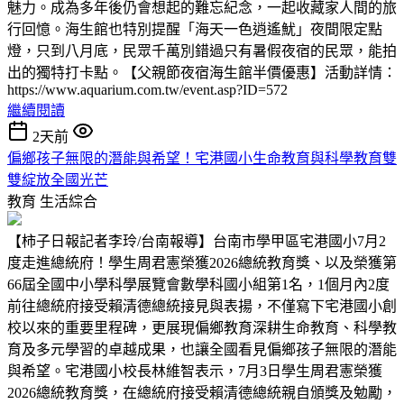
魅力。成為多年後仍會想起的難忘紀念，一起收藏家人間的旅
行回憶。海生館也特別提醒「海天一色逍遙魷」夜間限定點
燈，只到八月底，民眾千萬別錯過只有暑假夜宿的民眾，能拍
出的獨特打卡點。【父親節夜宿海生館半價優惠】活動詳情：
https://www.aquarium.com.tw/event.asp?ID=572
繼續閱讀
2天前
偏鄉孩子無限的潛能與希望！宅港國小生命教育與科學教育雙
雙綻放全國光芒
教育
生活綜合
【柿子日報記者李玲/台南報導】台南市學甲區宅港國小7月2
度走進總統府！學生周君憲榮獲2026總統教育獎、以及榮獲第
66屆全國中小學科學展覽會數學科國小組第1名，1個月內2度
前往總統府接受賴清德總統接見與表揚，不僅寫下宅港國小創
校以來的重要里程碑，更展現偏鄉教育深耕生命教育、科學教
育及多元學習的卓越成果，也讓全國看見偏鄉孩子無限的潛能
與希望。宅港國小校長林維智表示，7月3日學生周君憲榮獲
2026總統教育獎，在總統府接受賴清德總統親自頒獎及勉勵，