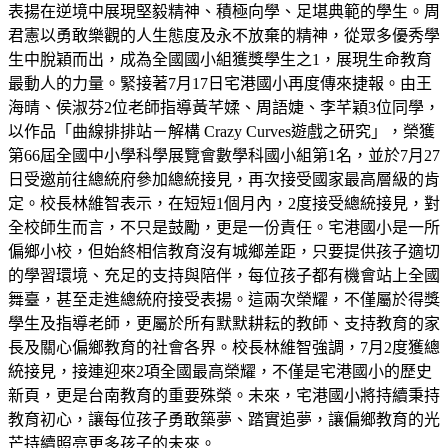
表揚在逆境中展現堅毅精神、積極向學、足堪典範的學生。周
君憲以勇敢樂觀的人生態度及永不放棄的精神，從眾多優秀學
生中脫穎而出，成為全國國小組獲獎學生之1，展現生命教育
最動人的力量。緊接著7月17日宅港國小再度傳來捷報。由王
海晴、侯淑芬2位老師指導黃芊媃、周語婕、李芊穎3位同學，
以作品「曲線排排站－解構 Crazy Curves遊戲之研究」，榮獲
第66屆全國中小學科學展覽會數學科國小組第1名，並於7月27
日受邀前往總統府參加總統接見，再次接受國家最高層級的肯
定。校長林維智表示，在短短1個月內，2度接受總統接見，對
全校師生而言，不只是鼓勵，更是一份責任。宅港國小是一所
偏鄉小校，但始終相信教育沒有城鄉差距，只要提供孩子適切
的學習環境、充足的支持與陪伴，每位孩子都有機會站上全國
舞臺，甚至走進總統府接受表揚。這兩次榮耀，不僅屬於得獎
學生及指導老師，更屬於所有默默耕耘的教師、支持教育的家
長及關心偏鄉教育的社會各界。校長林維智強調，7月2度獲總
統接見，接連迎來2項全國最高榮耀，不僅是宅港國小的歷史
新頁，更是台南教育的重要殊榮。未來，宅港國小將持續秉持
教育初心，讓每位孩子勇敢築夢、踏實追夢，讓偏鄉教育的光
芒持續照亮更多孩子的未來。