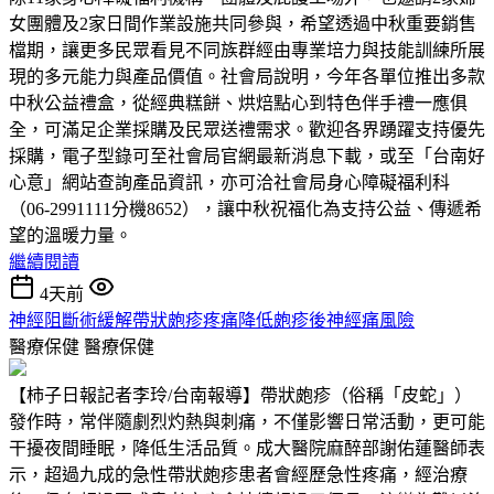
女團體及2家日間作業設施共同參與，希望透過中秋重要銷售
檔期，讓更多民眾看見不同族群經由專業培力與技能訓練所展
現的多元能力與產品價值。社會局說明，今年各單位推出多款
中秋公益禮盒，從經典糕餅、烘焙點心到特色伴手禮一應俱
全，可滿足企業採購及民眾送禮需求。歡迎各界踴躍支持優先
採購，電子型錄可至社會局官網最新消息下載，或至「台南好
心意」網站查詢產品資訊，亦可洽社會局身心障礙福利科
（06-2991111分機8652），讓中秋祝福化為支持公益、傳遞希
望的溫暖力量。
繼續閱讀
4天前
神經阻斷術緩解帶狀皰疹疼痛降低皰疹後神經痛風險
醫療保健
醫療保健
【柿子日報記者李玲/台南報導】帶狀皰疹（俗稱「皮蛇」）
發作時，常伴隨劇烈灼熱與刺痛，不僅影響日常活動，更可能
干擾夜間睡眠，降低生活品質。成大醫院麻醉部謝佑蓮醫師表
示，超過九成的急性帶狀皰疹患者會經歷急性疼痛，經治療