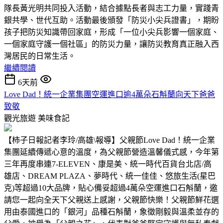
隊長黃光明共同投入活動，結合據點長者與志工力量，實踐青
銀共學、世代互助。活動最後頒發「防災小尖兵證書」，期盼
孩子把防災知識帶回家庭，形成「一位小尖兵影響一個家庭、
一個家庭守護一個社區」的防災力量，讓防災教育真正融入西
灣居民的日常生活。
繼續閱讀
6天前
Love Dad！統一企業集團空運進口逾4萬朵石斛蘭向天下爸爸
致敬
觀光旅遊
美味食記
【柿子日報記者李玲/高雄\報導】父親節Love Dad！統一企業
集團延續傳遞心意的溫度，為父親節營造溫馨儀式感，今年第
三年再度串連7-ELEVEN、康是美、統一時代百貨台北店/高
雄店、DREAM PLAZA、夢時代、統一佳佳、悠旅生活(星巴
克)等超過10大品牌，貼心備妥超過4萬朵空運進口石斛蘭，邀
請您一起向全天下父親送上感謝，父親節快樂！父親節鮮花選
用由泰國進口的「銀河」品種石斛蘭，象徵剛毅與溫柔並存的