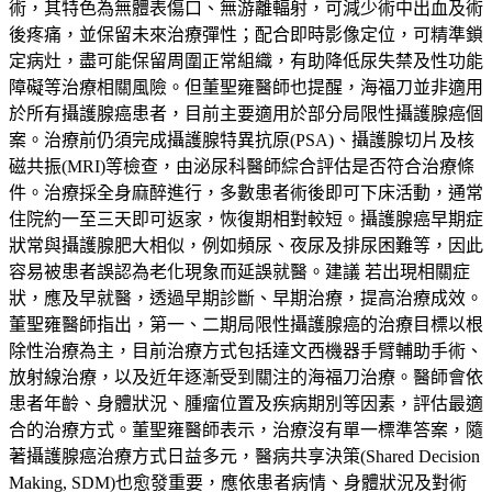
術，其特色為無體表傷口、無游離輻射，可減少術中出血及術
後疼痛，並保留未來治療彈性；配合即時影像定位，可精準鎖
定病灶，盡可能保留周圍正常組織，有助降低尿失禁及性功能
障礙等治療相關風險。但董聖雍醫師也提醒，海福刀並非適用
於所有攝護腺癌患者，目前主要適用於部分局限性攝護腺癌個
案。治療前仍須完成攝護腺特異抗原(PSA)、攝護腺切片及核
磁共振(MRI)等檢查，由泌尿科醫師綜合評估是否符合治療條
件。治療採全身麻醉進行，多數患者術後即可下床活動，通常
住院約一至三天即可返家，恢復期相對較短。攝護腺癌早期症
狀常與攝護腺肥大相似，例如頻尿、夜尿及排尿困難等，因此
容易被患者誤認為老化現象而延誤就醫。建議 若出現相關症
狀，應及早就醫，透過早期診斷、早期治療，提高治療成效。
董聖雍醫師指出，第一、二期局限性攝護腺癌的治療目標以根
除性治療為主，目前治療方式包括達文西機器手臂輔助手術、
放射線治療，以及近年逐漸受到關注的海福刀治療。醫師會依
患者年齡、身體狀況、腫瘤位置及疾病期別等因素，評估最適
合的治療方式。董聖雍醫師表示，治療沒有單一標準答案，隨
著攝護腺癌治療方式日益多元，醫病共享決策(Shared Decision
Making, SDM)也愈發重要，應依患者病情、身體狀況及對術