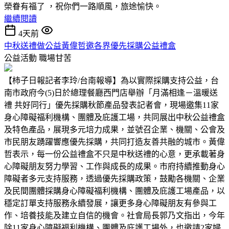
榮眷有福了 ，祝你們一路順風，旅途愉快。
繼續閱讀
4天前
中秋送禮做公益黃偉哲邀各界優先採購公益禮盒
公益活動
職場甘苦
【柿子日報記者李玲/台南報導】為以實際採購支持公益，台
南市政府今(5)日於總理餐廳西門店舉辦「月滿相逢－溫暖送
禮 共好同行」優先採購秋節產品發表記者會，現場邀集11家
身心障礙福利機構、團體及庇護工場，共同展出中秋公益禮盒
及特色產品，展現多元培力成果，並號召企業、機關、公會及
市民朋友踴躍響應優先採購，共同打造友善共融的城市。黃偉
哲表示，每一份公益禮盒不只是中秋送禮的心意，更承載著身
心障礙朋友努力學習、工作與成長的成果。市府持續推動身心
障礙者多元支持服務，透過優先採購政策，鼓勵各機關、企業
及民間團體採購身心障礙福利機構、團體及庇護工場產品，以
穩定訂單支持服務永續發展，讓更多身心障礙朋友有參與工
作、培養技能及建立自信的機會。社會局長郭乃文指出，今年
除11家身心障礙福利機構、團體及庇護工場外，也邀請2家婦