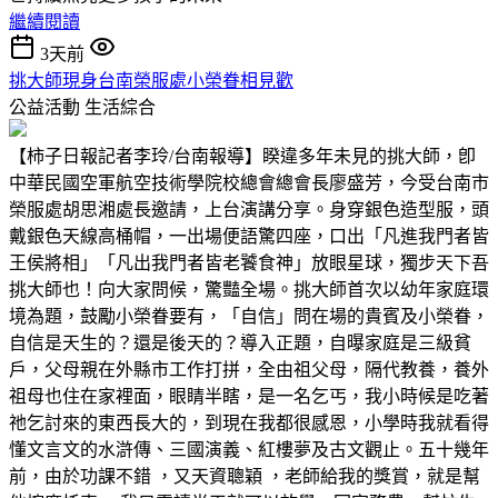
繼續閱讀
3天前
挑大師現身台南榮服處小榮眷相見歡
公益活動
生活綜合
【柿子日報記者李玲/台南報導】睽違多年未見的挑大師，卽
中華民國空軍航空技術學院校總會總會長廖盛芳，今受台南市
榮服處胡思湘處長邀請，上台演講分享。身穿銀色造型服，頭
戴銀色天線高桶帽，一出場便語驚四座，口出「凡進我門者皆
王侯將相」「凡出我門者皆老饕食神」放眼星球，獨步天下吾
挑大師也！向大家問候，驚豔全場。挑大師首次以幼年家庭環
境為題，鼓勵小榮眷要有，「自信」問在場的貴賓及小榮眷，
自信是天生的？還是後天的？導入正題，自曝家庭是三級貧
戶，父母親在外縣市工作打拼，全由祖父母，隔代教養，養外
祖母也住在家裡面，眼睛半瞎，是一名乞丐，我小時候是吃著
祂乞討來的東西長大的，到現在我都很感恩，小學時我就看得
懂文言文的水滸傳、三國演義、紅樓夢及古文觀止。五十幾年
前，由於功課不錯 ，又天資聰穎 ，老師給我的獎賞，就是幫