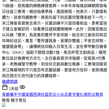
70餘歲、居高雄的總教練曾進興，30多年來每逢訓練期間皆每
日往返三寮灣，親自指導學員，風雨無阻。他表示，只要還有
體力，就會持續教學，將祖先留下的武藝完整傳承給下一代。
宋江陣會長曾進吉表示，兒童訓練不只是培養新血，更希望孩
子建立家鄉認同，培養責任感與團隊精神。此外，田隆宮推出
以兵器「雙斧」為意象的雙斧平安吊飾，結合宋江爺信仰與百
年硃砂註記，寓意「雙斧護我身、家運存雙福；平安吉祥物、
健康隨身帶」，讓傳統信仰融入日常生活；並在學甲數位機會
中心（DOC）協助下開發活動T恤、馬克杯等文創商品，運用
數位設計推廣地方文化。主任委員曾洪沛強調，從祖孫3代傳
承、老教練堅守教學，到信仰文創與數位推廣，三寮灣田隆宮
宋江陣展現的不只是百年武藝延續，更是地方信仰、家族情感
與庄頭文化世代接力的具體寫照。
繼續閱讀
5天前
青銀攜手守護家園西灣社區防災小尖兵夏令營扎根防災教育
教育
親子育兒