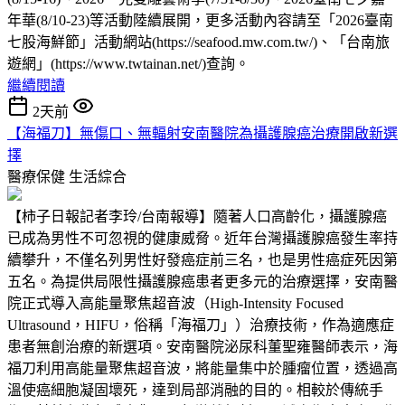
年華(8/10-23)等活動陸續展開，更多活動內容請至「2026臺南
七股海鮮節」活動網站(https://seafood.mw.com.tw/)、「台南旅
遊網」(https://www.twtainan.net/)查詢。
繼續閱讀
2天前
【海福刀】無傷口、無輻射安南醫院為攝護腺癌治療開啟新選
擇
醫療保健
生活綜合
【柿子日報記者李玲/台南報導】隨著人口高齡化，攝護腺癌
已成為男性不可忽視的健康威脅。近年台灣攝護腺癌發生率持
續攀升，不僅名列男性好發癌症前三名，也是男性癌症死因第
五名。為提供局限性攝護腺癌患者更多元的治療選擇，安南醫
院正式導入高能量聚焦超音波（High-Intensity Focused
Ultrasound，HIFU，俗稱「海福刀」）治療技術，作為適應症
患者無創治療的新選項。安南醫院泌尿科董聖雍醫師表示，海
福刀利用高能量聚焦超音波，將能量集中於腫瘤位置，透過高
溫使癌細胞凝固壞死，達到局部消融的目的。相較於傳統手