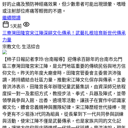
好的止痛及預防神經痛效果，但少數患者可能出現頭暈、嗜睡
或注射部位疼痛等輕微的不適。
繼續閱讀
5天前
三寮灣田隆宮宋江陣深耕文化傳承！武藝扎根培育新世代傳承
力量
宗教文化
生活綜合
【柿子日報記者李玲/台南報導】迎傳承百餘年的台南市北門
區三寮灣田隆宮宋江陣，是北門地區重要的傳統民俗與地方信
仰文化。昨天的年度大廟會時，田隆宮管委會主委曾洪沛強
調，將持續結合社區力量，推動宋江陣文化保存與傳承。主委
曾洪沛表示，田隆宮長年辦理兒童武藝集訓，由資深師兄依程
度採一對一及套招方式，教授步法、拳式、兵器及陣式，並帶
領學員參與入館、出香、遶境等活動，讓孩子在實作中認識家
鄉文化，體會忠義精神與團隊紀律。宋江陣歷經世代接棒，現
今更有不少祖孫3代同為組員，從長輩到下一代共同參與訓練
與活動，使宋江陣不僅是武藝傳承，也是家族共同的文化記
憶，讓地方信仰與庄頭情感一代接一代延續。曾洪沛說，現年