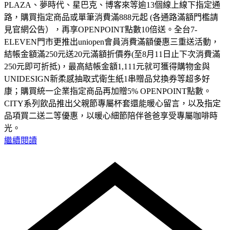
PLAZA、夢時代、星巴克、博客來等逾13個線上線下指定通
路，購買指定商品或單筆消費滿888元起 (各通路滿額門檻請
見官網公告），再享OPENPOINT點數10倍送。全台7-
ELEVEN門市更推出uniopen會員消費滿額優惠三重送活動，
結帳金額滿250元送20元滿額折價券(至8月11日止下次消費滿
250元即可折抵)，最高結帳金額1,111元就可獲得購物金與
UNIDESIGN新柔感抽取式衛生紙1串贈品兌換券等超多好
康；購買統一企業指定商品再加贈5% OPENPOINT點數。
CITY系列飲品推出父親節專屬杯套還能暖心留言，以及指定
品項買二送二等優惠，以暖心細節陪伴爸爸享受專屬咖啡時
光。
繼續閱讀