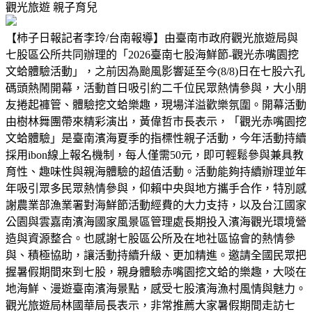
觀光旅遊
親子育兒
【柿子日報記者李玲/台南報導】由臺南市政府觀光旅遊局與
七股區公所共同辦理的「2026臺南七股海鮮節-觀光赤嘴園挖
文蛤體驗活動」，之前因為颱風影響延至今(8/8)日在七股六孔
碼頭熱鬧開幕，活動首日吸引約二千位民眾熱情參與，大小朋
友捲起褲管、體驗挖文蛤樂趣，現場洋溢歡樂氛圍。開幕活動
由樹林舞團帶來精彩演出，黃偉哲市長表示，「觀光赤嘴園挖
文蛤體驗」是臺南濱海夏季的指標性親子活動，今年活動持續
採用ibon線上報名機制，每人僅需50元，即可輕鬆參與兼具教
育性、趣味性與親海體驗的超值活動。活動能夠持續辦理並年
年吸引眾多民眾熱情參與，仰賴中央與地方攜手合作，特別感
謝農業部漁業署對海鮮節活動經費的大力支持，以及台江國家
公園與雲嘉南濱海國家風景區管理處長期投入濱海觀光環境營
造與資源整合。也感謝七股區公所及在地社區協會的熱情參
與、積極協助，讓活動持續升級、更加精進。邀請全國民眾把
握暑假期間來到七股，親身體驗赤嘴園挖文蛤的樂趣，大啖在
地海鮮、漫遊臺南濱海景點，感受七股濱海漁村風情與魅力。
觀光旅遊局林國華局長表示，非常推薦大家暑假期間走訪七