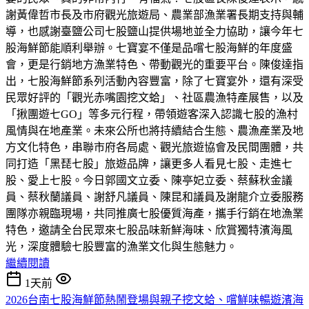
謝黃偉哲市長及市府觀光旅遊局、農業部漁業署長期支持與輔
導，也感謝臺鹽公司七股鹽山提供場地並全力協助，讓今年七
股海鮮節能順利舉辦。七寶宴不僅是品嚐七股海鮮的年度盛
會，更是行銷地方漁業特色、帶動觀光的重要平台。陳俊達指
出，七股海鮮節系列活動內容豐富，除了七寶宴外，還有深受
民眾好評的「觀光赤嘴園挖文蛤」、社區農漁特產展售，以及
「揪團遊七GO」等多元行程，帶領遊客深入認識七股的漁村
風情與在地產業。未來公所也將持續結合生態、農漁產業及地
方文化特色，串聯市府各局處、觀光旅遊協會及民間團體，共
同打造「黑琵七股」旅遊品牌，讓更多人看見七股、走進七
股、愛上七股。今日郭國文立委、陳亭妃立委、蔡蘇秋金議
員、蔡秋蘭議員、謝舒凡議員、陳昆和議員及謝龍介立委服務
團隊亦親臨現場，共同推廣七股優質海產，攜手行銷在地漁業
特色，邀請全台民眾來七股品味新鮮海味、欣賞獨特濱海風
光，深度體驗七股豐富的漁業文化與生態魅力。
繼續閱讀
1天前
2026台南七股海鮮節熱鬧登場與親子挖文蛤、嚐鮮味暢遊濱海