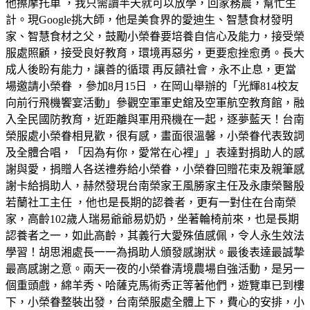
他擦摩托車 ，我只需讀半天就可以放學，回家務農，幫忙生
計。現Google挑大師，他是美食界的愛迪生、智慧食材發明
家、智慧食材之父，鼓勵小榮眷要培養自信心及能力，接受榮
服處照顧，接受良好教育，環境再惡劣，更要愈挫愈勇。長大
成人後盼有能力，讓善的循環 再反饋社會，永不止息，更當
場邀請小榮眷 ，參加8月15日 ，在岡山舉辦的「光輝814校友
向前行飛機饗宴活動」參觀空軍軍史舘及空軍航空教育館，融
入全民國防教育，近距離與軍用飛機在一起，逐夢藍天！台南
榮服處小榮眷相見歡，很有感，畫面很溫馨，小榮眷代表致詞
及全體合唱，「因為有你，愛常在心裡」」表達對捐助人的感
謝與愛，捐贈人各送禮券給小榮眷，小榮眷回贈花束及親筆感
謝卡給捐助人，赫然發現台南榮家王風勝家主任及永康榮醫殷
若蘭社工主任 ，他也是長期的認養者，更有一對住在台南榮
家，高齡102歲人瑞易爺爺易奶奶，坐著輪椅前來，也是長期
認養者之一，如此高齡，其義行大愛殊值感佩，令人永生效法
學習！胡思湘處長一一為捐助人頒發感謝狀。最後表達最誠摯
最高感謝之意。兩天一夜的小榮眷清境農場自強活動，是另一
個重頭戲，綿羊秀、哈薩克馬術秀正等著他們，遊覽車已到樓
下，小榮眷整裝出發，台南榮服處全體上下，費心的安排，小