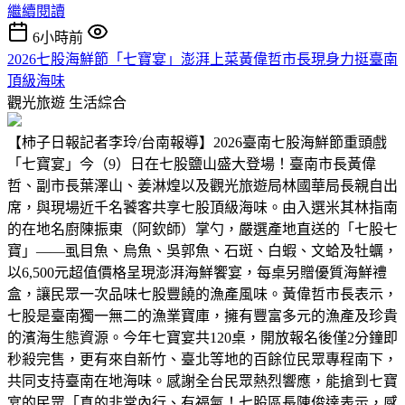
繼續閱讀
6小時前
2026七股海鮮節「七寶宴」澎湃上菜黃偉哲市長現身力挺臺南
頂級海味
觀光旅遊
生活綜合
【柿子日報記者李玲/台南報導】2026臺南七股海鮮節重頭戲
「七寶宴」今（9）日在七股鹽山盛大登場！臺南市長黃偉
哲、副市長葉澤山、姜淋煌以及觀光旅遊局林國華局長親自出
席，與現場近千名饕客共享七股頂級海味。由入選米其林指南
的在地名廚陳振東（阿欽師）掌勺，嚴選產地直送的「七股七
寶」——虱目魚、烏魚、吳郭魚、石斑、白蝦、文蛤及牡蠣，
以6,500元超值價格呈現澎湃海鮮饗宴，每桌另贈優質海鮮禮
盒，讓民眾一次品味七股豐饒的漁產風味。黃偉哲市長表示，
七股是臺南獨一無二的漁業寶庫，擁有豐富多元的漁產及珍貴
的濱海生態資源。今年七寶宴共120桌，開放報名後僅2分鐘即
秒殺完售，更有來自新竹、臺北等地的百餘位民眾專程南下，
共同支持臺南在地海味。感謝全台民眾熱烈響應，能搶到七寶
宴的民眾「真的非常內行、有福氣！七股區長陳俊達表示，感