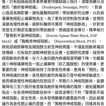
後，仍有超過兩成患者疼痛會持續超過三個月，演變為難以治
癒的「皰疹後神經痛」（Postherpetic Neuralgia, PHN），對身
心造成長期影響。謝佑蓮醫師說明，帶狀皰疹的治療，以抗病
毒藥物搭配止痛藥物為主。為了更有效控制急性疼痛，並預防
演變為慢性疼痛，麻醉科醫師可運用「神經阻斷術」，針對常
見發生於胸部及腹部的帶狀皰疹，透過超音波導引，精準執行
「豎脊肌平面神經阻斷」（Erector Spinae Plane Block, ESP
block）或「胸椎旁神經阻斷」（Paravertebral Block, PVB），
將局部麻醉藥物及類固醇注射至神經周圍，不僅能阻斷疼痛訊
號傳遞，也有助於減輕神經發炎反應。近期研究證實，接受神
經阻斷術的患者，在介入後四週內疼痛程度明顯下降，也顯著
減少神經痛藥物及一般止痛藥物（如乙醯胺酚）的使用量。更
重要的是，神經阻斷術除了改善急性疼痛，更具有「預防」慢
性神經痛的效果。急性期的劇烈疼痛是引發中樞神經敏感化、
進而導致慢性神經痛的危險因子，早期介入神經阻斷術，能顯
著降低三至六個月後發展為皰疹後神經痛的風險。謝佑蓮醫師
指出，在各項神經阻斷技術中，超音波導引下的「豎脊肌平面
神經阻斷」安全性高，尚未發現顯著的嚴重副作用，因此被建
議作為急性期止痛的首選。而「胸椎旁神經阻斷」同樣具有良