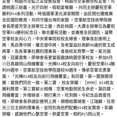
友會、桃園市空監之友促進協會、桃園市空軍聯合校友會，可
謂桃園三結義，光芒四射，假鉑宴餐廳 ，共同主辦慶祝空軍
勝利814系列活動，時值國軍漢光演習期間，由民間社團推廣
全民國防教育，共同守護台灣的家園 。空軍航空技術學院總
會長廖盛芳受主辦單位之邀，奔赴桃園，大讚主辦單位為慶祝
空軍814勝利紀念日，聯合慶祝活動，並廣推全民國防，凝聚
空軍校友向心力，中央軍事院校校友總會，理事長彭進明上
將、馬自勇中將、羅吉源中將，及老當益壯高齡96歲的管玉成
將軍，及各軍事社團的理事長、會員校友齊聚一堂，星光熠
熠，冠蓋雲集。廖總會長更當面邀請桃園空軍校友，參加8月
15日高雄岡山飛機饗宴，光輝814校友向前行，慶祝空軍814勝
利89週年，空軍航空技術學院建校90週年，傳承空軍忠勇軍
風。「光輝814校友向前行飛機饗宴」有四寶。第一寶旗開得
勝：當我們同在一旗。第二寶 ，校友榮耀：［8990］814校友
勝利獎章。第三寶薪火相傳：空軍地勤榮民生命史。第四寶，
飛機饗宴：外燴辦桌、現打果汁，吃到飽。今紀念品首度亮
相，廖總會長恭請彭進明上將，頒贈給蕭靖奎、江瑞麟、任恩
光三位主辦的理事長，並特別為他們配戴814校友獎章，彰顯
榮耀，感謝他們心繫空軍，熱愛空軍，相約815岡山見。