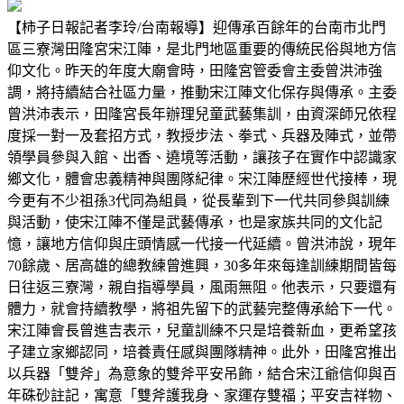
【柿子日報記者李玲/台南報導】迎傳承百餘年的台南市北門
區三寮灣田隆宮宋江陣，是北門地區重要的傳統民俗與地方信
仰文化。昨天的年度大廟會時，田隆宮管委會主委曾洪沛強
調，將持續結合社區力量，推動宋江陣文化保存與傳承。主委
曾洪沛表示，田隆宮長年辦理兒童武藝集訓，由資深師兄依程
度採一對一及套招方式，教授步法、拳式、兵器及陣式，並帶
領學員參與入館、出香、遶境等活動，讓孩子在實作中認識家
鄉文化，體會忠義精神與團隊紀律。宋江陣歷經世代接棒，現
今更有不少祖孫3代同為組員，從長輩到下一代共同參與訓練
與活動，使宋江陣不僅是武藝傳承，也是家族共同的文化記
憶，讓地方信仰與庄頭情感一代接一代延續。曾洪沛說，現年
70餘歲、居高雄的總教練曾進興，30多年來每逢訓練期間皆每
日往返三寮灣，親自指導學員，風雨無阻。他表示，只要還有
體力，就會持續教學，將祖先留下的武藝完整傳承給下一代。
宋江陣會長曾進吉表示，兒童訓練不只是培養新血，更希望孩
子建立家鄉認同，培養責任感與團隊精神。此外，田隆宮推出
以兵器「雙斧」為意象的雙斧平安吊飾，結合宋江爺信仰與百
年硃砂註記，寓意「雙斧護我身、家運存雙福；平安吉祥物、