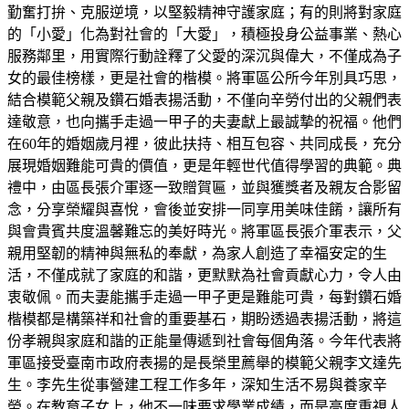
勤奮打拚、克服逆境，以堅毅精神守護家庭；有的則將對家庭
的「小愛」化為對社會的「大愛」，積極投身公益事業、熱心
服務鄰里，用實際行動詮釋了父愛的深沉與偉大，不僅成為子
女的最佳榜樣，更是社會的楷模。將軍區公所今年別具巧思，
結合模範父親及鑽石婚表揚活動，不僅向辛勞付出的父親們表
達敬意，也向攜手走過一甲子的夫妻獻上最誠摯的祝福。他們
在60年的婚姻歲月裡，彼此扶持、相互包容、共同成長，充分
展現婚姻難能可貴的價值，更是年輕世代值得學習的典範。典
禮中，由區長張介軍逐一致贈賀匾，並與獲獎者及親友合影留
念，分享榮耀與喜悅，會後並安排一同享用美味佳餚，讓所有
與會貴賓共度溫馨難忘的美好時光。將軍區長張介軍表示，父
親用堅韌的精神與無私的奉獻，為家人創造了幸福安定的生
活，不僅成就了家庭的和諧，更默默為社會貢獻心力，令人由
衷敬佩。而夫妻能攜手走過一甲子更是難能可貴，每對鑽石婚
楷模都是構築祥和社會的重要基石，期盼透過表揚活動，將這
份孝親與家庭和諧的正能量傳遞到社會每個角落。今年代表將
軍區接受臺南市政府表揚的是長榮里薦舉的模範父親李文達先
生。李先生從事營建工程工作多年，深知生活不易與養家辛
勞。在教育子女上，他不一味要求學業成績，而是高度重視人