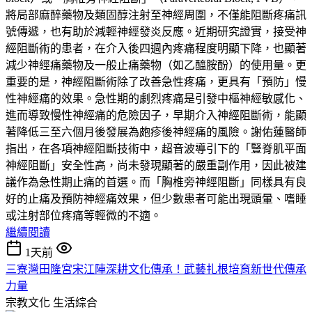
將局部麻醉藥物及類固醇注射至神經周圍，不僅能阻斷疼痛訊
號傳遞，也有助於減輕神經發炎反應。近期研究證實，接受神
經阻斷術的患者，在介入後四週內疼痛程度明顯下降，也顯著
減少神經痛藥物及一般止痛藥物（如乙醯胺酚）的使用量。更
重要的是，神經阻斷術除了改善急性疼痛，更具有「預防」慢
性神經痛的效果。急性期的劇烈疼痛是引發中樞神經敏感化、
進而導致慢性神經痛的危險因子，早期介入神經阻斷術，能顯
著降低三至六個月後發展為皰疹後神經痛的風險。謝佑蓮醫師
指出，在各項神經阻斷技術中，超音波導引下的「豎脊肌平面
神經阻斷」安全性高，尚未發現顯著的嚴重副作用，因此被建
議作為急性期止痛的首選。而「胸椎旁神經阻斷」同樣具有良
好的止痛及預防神經痛效果，但少數患者可能出現頭暈、嗜睡
或注射部位疼痛等輕微的不適。
繼續閱讀
1天前
三寮灣田隆宮宋江陣深耕文化傳承！武藝扎根培育新世代傳承
力量
宗教文化
生活綜合