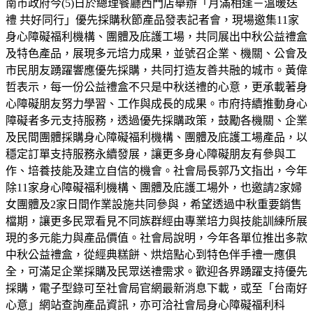
南市政府今(5)日於總理餐廳西門店舉辦「月滿相逢－溫暖送
禮 共好同行」優先採購秋節產品發表記者會，現場邀集11家
身心障礙福利機構、團體及庇護工場，共同展出中秋公益禮盒
及特色產品，展現多元培力成果，並號召企業、機關、公會及
市民朋友踴躍響應優先採購，共同打造友善共融的城市。黃偉
哲表示，每一份公益禮盒不只是中秋送禮的心意，更承載著身
心障礙朋友努力學習、工作與成長的成果。市府持續推動身心
障礙者多元支持服務，透過優先採購政策，鼓勵各機關、企業
及民間團體採購身心障礙福利機構、團體及庇護工場產品，以
穩定訂單支持服務永續發展，讓更多身心障礙朋友有參與工
作、培養技能及建立自信的機會。社會局長郭乃文指出，今年
除11家身心障礙福利機構、團體及庇護工場外，也邀請2家婦
女團體及2家日間作業設施共同參與，希望透過中秋重要銷售
檔期，讓更多民眾看見不同族群經由專業培力與技能訓練所展
現的多元能力與產品價值。社會局說明，今年各單位推出多款
中秋公益禮盒，從經典糕餅、烘焙點心到特色伴手禮一應俱
全，可滿足企業採購及民眾送禮需求。歡迎各界踴躍支持優先
採購，電子型錄可至社會局官網最新消息下載，或至「台南好
心意」網站查詢產品資訊，亦可洽社會局身心障礙福利科