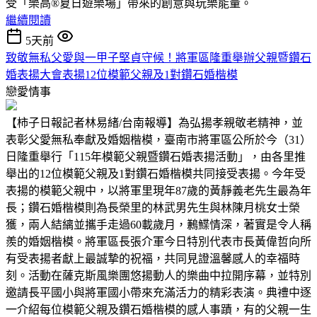
受「樂高®夏日遊樂場」帶來的創意與玩樂能量。
繼續閱讀
5天前
致敬無私父愛與一甲子堅貞守候！將軍區隆重舉辦父親暨鑽石
婚表揚大會表揚12位模範父親及1對鑽石婚楷模
戀愛情事
【柿子日報記者林易緒/台南報導】為弘揚孝親敬老精神，並
表彰父愛無私奉獻及婚姻楷模，臺南市將軍區公所於今（31）
日隆重舉行「115年模範父親暨鑽石婚表揚活動」，由各里推
舉出的12位模範父親及1對鑽石婚楷模共同接受表揚。今年受
表揚的模範父親中，以將軍里現年87歲的黃靜義老先生最為年
長；鑽石婚楷模則為長榮里的林武男先生與林陳月桃女士榮
獲，兩人結縭並攜手走過60載歲月，鶼鰈情深，著實是令人稱
羨的婚姻楷模。將軍區長張介軍今日特別代表市長黃偉哲向所
有受表揚者獻上最誠摯的祝福，共同見證溫馨感人的幸福時
刻。活動在薩克斯風樂團悠揚動人的樂曲中拉開序幕，並特別
邀請長平國小與將軍國小帶來充滿活力的精彩表演。典禮中逐
一介紹每位模範父親及鑽石婚楷模的感人事蹟，有的父親一生