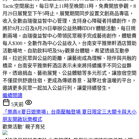
Tactic空間展出，每日早上11時至晚間11時，免費開放參觀，8
月29日展覽至下午5時止。展覽期間同步設置文創商品專區，
收入全數由瑞復益智中心管理，支持身心障礙者持續創作。亦
將於8月22日及8月29日舉辦公益熱轉印DIY體驗活動，每日規
劃兩場，由瑞復益智中心帶領民眾親手完成藝術創作，體驗費
每人$300，全數作為中心公益收入。台南安平雅樂軒酒店贊助
活動場地、自助飲料吧及Sky觀景台體驗，希望透過互動參
與，拉近民眾與公益的距離，讓藝術成為理解、陪伴與共融的
橋梁。台南安平雅樂軒酒店表示未來將持續攜手不同公益夥
伴，透過捐血、藝術展覽、公益體驗等多元形式，讓旅宿空間
不僅提供舒適住宿，更成為傳遞善意、凝聚社會溫暖的平台，
邀請更多民眾一起加入公益行列，讓愛持續發生。
繼續閱讀
5天前
「樂高®夏日遊樂場」台南壓軸登場 夏日限定三大關卡與大小
朋友開啟玩樂模式
歡樂活動ˋ
親子育兒