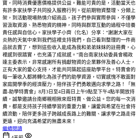
寶，同時消費優惠價格提供公益。難能可貴的是，活動當天也
有許多家扶學子共同投入服務行列。從前期物資整理、分類上
架，到活動現場熱情介紹商品，孩子們參與實際參與，不僅學
習汲取資源、熟悉物資的精神，同時與群眾互動的過程中培養
責任感與自信心。家扶學子小齊（化名）分享：“謝謝大家在
炎熱的天氣中來到我們這裡支持我們，自己看到整理的一件商
品就去賣了，想到這些收入能成為我和弟弟妹妹的註冊費，心
裡感到很踏實，也充滿了成就感。”南台南家扶幼委員會楊政
達主委表示，非常感謝所有捐獻物資的企業夥伴及善心人士，
正有大家的愛心支持，才能共同築起這座助學平台。特賣會的
每一筆收入都將轉化為孩子們的助學資源，切實感愧不敢面對
家庭開學季的經濟壓力，陪伴孩子們勇敢邁向求學之路！「無
盡-助學特賣會」8月3日至4日兩日上午9點至下午4點半開放持
續，誠摯邀請台南鄉親相揪來逛特賣、做公益。您的每一次消
費，都是支持孩子持續學習的重要力量，讓愛與希望在社會持
續流動，陪伴更多孩子跨越成長路上的難關、讓求學之路走得
更遠，迎向充滿希望的無盡未來！
繼續閱讀
4天前