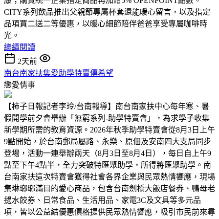
康；購買統一企業指定商品再加贈5% OPENPOINT點數。
CITY系列飲品推出父親節專屬杯套還能暖心留言，以及指定
品項買二送二等優惠，以暖心細節陪伴爸爸享受專屬咖啡時
光。
繼續閱讀
2天前
南台南家扶集愛助學特賣傳希望
戀愛情事
【柿子日報記者李玲/台南報導】南台南家扶中心每年寒、暑
假開學前夕會舉辦「無窮系列-助學特賣會」，為求學子收集
新學期所需的教育資源。2026年秋季助學特賣會從8月3日上午
9點開始，於台南郵局屬路、永樂、原佃及安南四大支局同步
登場，活動一連舉辦兩天（8月3日至8月4日），每日自上午9
點至下午4點半，全力突破特匯聚助學，所得將匯聚助學。南
台南家扶這次特賣會獲得社會各界企業與民眾熱情響應，現場
集琳瑯瑯滿目的愛心商品，包含台南劍橋大飯店餐券、鴨母老
撾水餃券、日常食品、生活用品、家電3C及文具等多元品
項，皆以公益結優惠價格提供民眾熱情響應，吸引市民前來尋