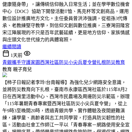
健康隨身帶」，讓傳統信仰融入日常生活；並在學甲數位機會
中心（DOC）協助下開發活動T恤、馬克杯等文創商品，運用
數位設計推廣地方文化。主任委員曾洪沛強調，從祖孫3代傳
承、老教練堅守教學，到信仰文創與數位推廣，三寮灣田隆宮
宋江陣展現的不只是百年武藝延續，更是地方信仰、家族情感
與庄頭文化世代接力的具體寫照。
繼續閱讀
1天前
青銀攜手守護家園西灣社區防災小尖兵夏令營扎根防災教育
教育
親子育兒
【柿子日報記者李玲/台南報導】為強化兒少網路安全意識，
並將防災教育向下扎根，臺南市永康區西灣社區於115年8月2
日在西灣里活動中心、西灣市民農場及周邊防災示範區，辦理
「115年暑期青春專案暨西灣社區防災小尖兵夏令營」，從上
午9時3至晚間20時，透過青銀共學、實作體驗及夜間避難演
練，讓學童、高齡者與志工共同學習，打造具防災韌性的社
區。活動由社會工作師江一平以「青春專案－網路使用安全宣
導」揭開序幕，帶領學童認識網路危險陷阱、個資保護、網路