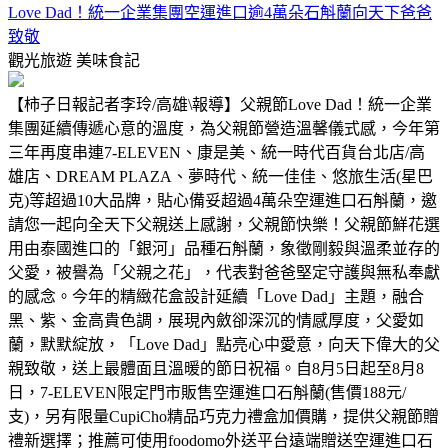
Love Dad！統一企業集團空運進口逾4萬朵石斛蘭向天下爸爸
致敬
觀光旅遊
美味食記
【柿子日報記者李玲/高雄\報導】父親節Love Dad！統一企業
集團延續傳遞心意的溫度，為父親節營造溫馨儀式感，今年第
三年再度串連7-ELEVEN、康是美、統一時代百貨台北店/高
雄店、DREAM PLAZA、夢時代、統一佳佳、悠旅生活(星巴
克)等超過10大品牌，貼心備妥超過4萬朵空運進口石斛蘭，邀
請您一起向全天下父親送上感謝，父親節快樂！父親節鮮花選
用由泰國進口的「銀河」品種石斛蘭，象徵剛毅與溫柔並存的
父愛，被譽為「父親之花」，代表對爸爸堅定守護與無私奉獻
的感念。今年的精緻花盒設計延續「Love Dad」主題，融合
黑、紫、金高貴色調，展現內斂卻深沉的情感厚度，父愛如
蘭，默默綻放，「Love Dad」點亮心中愛意，向天下偉大的父
親致敬，送上最體面且溫暖的節日祝福。自8月5日起至8月8
日，7-ELEVEN限定門市販售空運進口石斛蘭(售價188元/
支)，另有限量CupiCho精品巧克力禮盒加價購，提供父親節贈
禮新選擇；推薦可使用foodomo外送平台遠端贈送空運進口石