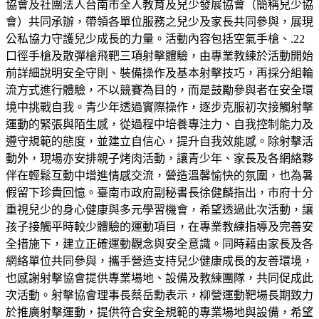
協會及社團法人台南市全人教育及兒少發展協會（簡稱兒少協
會）共同承辦，帶領各單位服務之兒少及家長共同參與，展現
公私協力守護兒少成長的力量。活動內容包括空氣手槍、.22
口徑手槍及散彈槍飛靶三項射擊體驗，由專業教練於活動開始
前詳細說明安全守則、裝備操作及基本射擊技巧，再採分組輪
流方式進行體驗，不以競賽為目的，而是鼓勵參與者在安全環
境中挑戰自我。青少年透過實際操作，逐步克服初次接觸射擊
運動的緊張與陌生感，從過程中培養專注力、自我控制能力及
遵守規範的態度，並建立自信心，提升自我效能感。除射擊活
動外，現場亦安排親子烤肉活動，讓青少年、家長及各網絡夥
伴在輕鬆互動中增進情感交流，營造溫馨愉快的氛圍，也為暑
假留下珍貴回憶。臺南市政府副秘書長徐健麟指出，市府十分
重視兒少的身心健康與多元學習機會，希望透過此次活動，讓
孩子接觸平時較少體驗的運動項目，在專業教練指導及完善安
全措施下，建立正確運動觀念與安全意識。同時藉由家長及各
網絡單位共同參與，攜手營造支持兒少健康成長的友善環境，
也感謝射擊協會提供專業場地、設備及教練團隊，共同促成此
次活動。射擊協會理事長蔡岳勳表示，柳營運動靶場長期致力
於推廣射擊運動，提供符合安全規範的專業場地與設備，希望