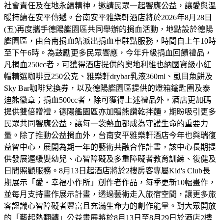
社會責任及在地永續精神，邀請民眾一起響應公益，讓愛與溫
暖持續在安平傳遞。台南安平雅樂軒酒店將於2026年8月28日
(五)再度攜手德陽艦園區共同舉辦的捐血活動，地點設於德陽
艦園區，由台南捐血站派出捐血車駐點服務，時間自上午10時
至下午6時。為鼓勵更多民眾響應，今年升級捐血回饋禮品，
凡捐血250cc者，可獲得酒店提供的奧地利維也納國寶級小紅
帽精選咖啡豆250公克、雅樂軒drybar乳液360ml、虱目魚餅及
Sky Bar咖啡兌換券，以及德陽艦園區提供的燈箱鑰匙圈及泰
迪熊徽章；捐血500cc者，除可獲得上述禮品外，酒店更加碼
提供雙倍贈禮，德陽艦園區亦加贈熊讚乾拌麵，期盼吸引更多
民眾共同響應公益，讓每一袋熱血都成為守護生命的重要力
量。除了推動公益捐血外，台南安平雅樂軒酒店今年也與瑞復
益智中心，展開為期一年的藝術共融合作計畫，該中心長期提
供發展遲緩嬰幼兒、心智障礙及多重障礙者教育訓練、復健及
日間照顧服務。8月13日起酒店將於2樓房客專屬Kid's Club長
期展示「愛・幸福小作所」創作者作品，每季更新10幅畫作，
並每月支持畫作展示計畫，透過藝術走入旅宿空間，讓更多旅
客認識心智障礙者豐富且充滿生命力的創作能量。對大眾開放
的「藝起熱翻轉」公益畫展將於8月13日至8月29日於酒店2樓