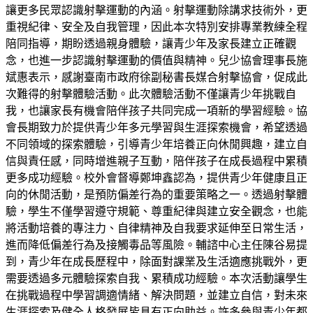
讓更多民眾認識射擊運動的內涵。射擊運動除講求技術外，更
重視紀律、安全及自我管理，因此本次特別安排專業教練全程
陪同指導，期盼透過親身體驗，讓青少年及家長建立正確觀
念，也進一步認識射擊運動的價值與精神。兒少協會理事長施
斌惠表示，感謝臺南市政府徐副秘書長媒合射擊協會，促成此
次難得的射擊體驗活動。此次體驗活動不僅讓青少年挑戰自
我，也讓家長有機會陪伴孩子共同完成一項新的學習經驗。協
會長期致力於提供青少年多元學習與生涯探索機會，希望透過
不同領域的探索體驗，引導青少年培養正向休閒興趣，建立自
信與責任感，同時增進親子互動，陪伴孩子在成長過程中累積
更多成功經驗。校外會督導鄭坤鑫認為，提供青少年健康且正
向的休閒活動，是預防偏差行為的重要策略之一。透過射擊體
驗，學生不僅學習遵守規範、尊重紀律與建立安全觀念，也能
將活動培養的專注力、自律精神及自我要求延伸至日常生活，
進而降低偏差行為及接觸毒品等風險。輔諮中心主任陳谷易提
到，青少年在成長歷程中，除面對課業及生活適應挑戰外，更
需要透過多元體驗探索自我、累積成功經驗。本次活動讓學生
在挑戰過程中學習調適情緒、解決問題，並建立自信，對未來
生涯探索及健全人格發展皆具有正向助益。許多參與青少年都