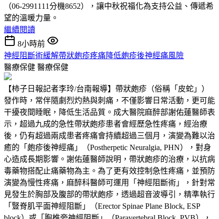
（06-2991111分機8652），讓中秋祝福化為支持公益、傳遞希
望的溫暖力量。
繼續閱讀
8小時前
神經阻斷術緩解帶狀皰疹疼痛降低皰疹後神經痛風險
醫療保健
醫療保健
【柿子日報記者李玲/台南報導】帶狀皰疹（俗稱「皮蛇」）
發作時，常伴隨劇烈灼熱與刺痛，不僅影響日常活動，更可能
干擾夜間睡眠，降低生活品質。成大醫院麻醉部謝佑蓮醫師表
示，超過九成的急性帶狀皰疹患者會經歷急性疼痛，經治療
後，仍有超過兩成患者疼痛會持續超過三個月，演變為難以治
癒的「皰疹後神經痛」（Postherpetic Neuralgia, PHN），對身
心造成長期影響。謝佑蓮醫師說明，帶狀皰疹的治療，以抗病
毒藥物搭配止痛藥物為主。為了更有效控制急性疼痛，並預防
演變為慢性疼痛，麻醉科醫師可運用「神經阻斷術」，針對常
見發生於胸部及腹部的帶狀皰疹，透過超音波導引，精準執行
「豎脊肌平面神經阻斷」（Erector Spinae Plane Block, ESP
block）或「胸椎旁神經阻斷」（Paravertebral Block, PVB），