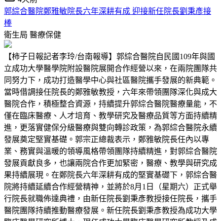
郭綜合醫院鄭雅敏院長六年深耕有成 迎接新任院長劉秉彥接
棒
衛生局
醫療保健
【柿子日報記者李玲/台南報導】郭綜合醫院自民國109年與國
立成功大學醫學院附設醫院展開合作經營以來，在兩院團隊共
同努力下，成功打造醫學中心與社區醫院攜手發展的新典範。
當時借調接任院長的鄭雅敏教授，六年來帶領團隊深化與成大
醫院合作，積極整合資源，持續提升郭綜合醫院醫療量能，不
僅在臨床醫療、人才培育、教學研究及醫療品質等方面持續精
進，更落實健保分級醫療與雙向轉診政策，為郭綜合醫院永續
發展奠定堅實基礎。郭宗正總裁表示，鄭雅敏院長任內以專
業、務實與溫暖的領導風格帶領團隊持續精進，對郭綜合醫院
發展貢獻良多，也讓兩院合作更加緊密，醫療、教學與研究成
果持續展現。在鄭院長六年深耕有成的堅實基礎下，郭綜合醫
院將持續延續合作經營精神，並將於8月1日（星期六）正式舉
行院長就職佈達典禮，由新任院長劉秉彥教授接任院長，攜手
醫院團隊持續推動醫療發展。新任院長劉秉彥教授為成功大學