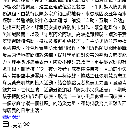
詐騙及網路霸凌，建立正確數位公民觀念。下午則進入防災實
務課程，由執行長陳玄宗介紹西灣地勢、水患成因及歷年淹水
經驗，並邀請防災中心李鎮鍵博士講授「自助、互助、公助」
防災三助觀念。課程更安排家庭防災卡製作、緊急避難包、防
災知識闖關，以及「守護阿公阿嬤」高齡避難體驗，讓孩子實
際學習輪椅協助、攙扶及避難引導技巧；自主防災隊並示範擋
水板架設、沙包堆置與防水閘門操作。晚間透過防災闖關挑戰
及豪雨情境夜間疏散演練，提升學童面對災害的判斷與應變能
力。理事長郭惠英表示，防災不能只靠政府，更要從家庭與社
區扎根，期待孩子從「被保護者」成為懂得自救、互助的小尖
兵。常務監事湯麗鄉、總幹事柯淑懿、據點主任張明慧及志工
隊長黃光明共同投入活動，結合據點長者與志工力量，實踐青
銀共學、世代互助。活動最後頒發「防災小尖兵證書」，期盼
孩子把防災知識帶回家庭，形成「一位小尖兵影響一個家庭、
一個家庭守護一個社區」的防災力量，讓防災教育真正融入西
灣居民的日常生活。
繼續閱讀
2天前