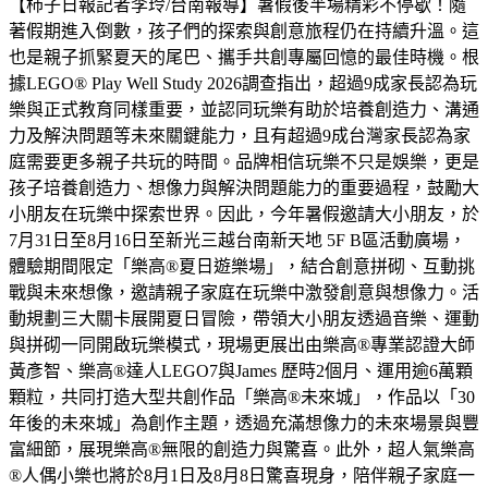
【柿子日報記者李玲/台南報導】暑假後半場精彩不停歇！隨
著假期進入倒數，孩子們的探索與創意旅程仍在持續升溫。這
也是親子抓緊夏天的尾巴、攜手共創專屬回憶的最佳時機。根
據LEGO® Play Well Study 2026調查指出，超過9成家長認為玩
樂與正式教育同樣重要，並認同玩樂有助於培養創造力、溝通
力及解決問題等未來關鍵能力，且有超過9成台灣家長認為家
庭需要更多親子共玩的時間。品牌相信玩樂不只是娛樂，更是
孩子培養創造力、想像力與解決問題能力的重要過程，鼓勵大
小朋友在玩樂中探索世界。因此，今年暑假邀請大小朋友，於
7月31日至8月16日至新光三越台南新天地 5F B區活動廣場，
體驗期間限定「樂高®夏日遊樂場」，結合創意拼砌、互動挑
戰與未來想像，邀請親子家庭在玩樂中激發創意與想像力。活
動規劃三大關卡展開夏日冒險，帶領大小朋友透過音樂、運動
與拼砌一同開啟玩樂模式，現場更展出由樂高®專業認證大師
黃彥智、樂高®達人LEGO7與James 歷時2個月、運用逾6萬顆
顆粒，共同打造大型共創作品「樂高®未來城」，作品以「30
年後的未來城」為創作主題，透過充滿想像力的未來場景與豐
富細節，展現樂高®無限的創造力與驚喜。此外，超人氣樂高
®人偶小樂也將於8月1日及8月8日驚喜現身，陪伴親子家庭一