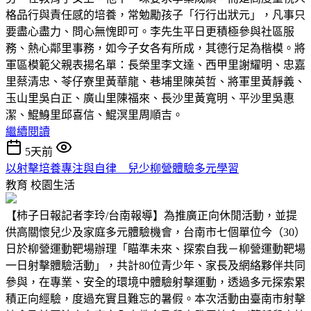
格品行與責任感的培養，常勉勵孩子「行行出狀元」，凡事只
要盡心盡力、問心無愧即可。李先生平日更積極參與社區服
務、熱心鄰里事務，如今子女各有所成，其德行足為楷模。將
軍區模範父親表揚名單：長榮里李文達、西甲里謝耀明、忠嘉
里蔡清忠、苓仔寮里黃華龍、巷埔里陳英哲、將軍里黃靜義、
玉山里吳白正、廣山里陳福來、長沙里黃寬明、平沙里吳惠
潔、鯤鯓里邱喜信、鯤溟里周順吉。
繼續閱讀
5天前
以射擊培養專注與自律 兒少柳營體驗多元學習
教育
校園生活
【柿子日報記者李玲/台南報導】為推廣正向休閒活動，並提
供高關懷兒少及家庭多元體驗機會，台南市七個單位今（30）
日於柳營運動靶場辦理「瞄準未來、探索自我－柳營運動靶場
一日射擊體驗活動」，共計80位青少年、家長及網絡夥伴共同
參與，在專業、安全的環境中體驗射擊運動，透過多元探索累
積正向經驗，度過充實且難忘的暑假。本次活動由臺南市射擊