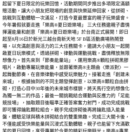
起留下夏日限定的玩樂回憶，活動期間同步推出多項限定滿額
贈活動，讓大小朋友把現場的創意與快樂延伸回家，從拼砌、
挑戰到互動體驗一次滿足，打造今夏最豐富的親子玩樂盛會。
今年暑假就要走進「樂高®夏日遊樂場」 三大任務邀親子盡情
揮灑能量和創意「樂高®夏日遊樂場」於台南正式展開！即日
起至8月16日於新光三越台南新天地 5F B區活動廣場熱鬧登
場，以充滿創意與活力的三大任務關卡，邀請大小朋友一起開
啟夏日玩樂模式，透過拼砌、律動與運動挑戰，盡情釋放無限
想像力。首先來到「節奏能量站」，運用樂高®顆粒拼砌黑膠
唱片，啟動專屬玩樂能量，並跟著樂高®主題曲〈樂派對〉一
起舞動節奏，在音樂律動中感受玩樂魅力。接著走進「創建未
來城」，根據抽到的不同主題發揮創意，以樂高®顆粒自由拼
砌，打造心目中30年後的未來城市樣貌，將天馬行空的想像化
為獨一無二的作品；最後一關挑戰結合運動與反應力的「足能
競技場」，抽取題目後瞄準正確答案奮力射門，成功完成挑戰
即可獲得鑰匙顆粒組合，親手完成拼砌後再將鑰匙插入能量
盤，體驗足球與積木拼砌結合的雙重樂趣。完成三大關卡後，
不僅能感受快樂能量與沉浸式互動體驗，親子也能留下充滿歡
笑的夏日回憶，享受專屬於今夏的精彩玩樂時光。樂高®專業