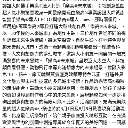
認證大師攜手樂高®達人打造「樂高®未來城」 引領創意藍圖
超人氣小樂驚喜現身一同歡樂開玩由樂高®專業認證大師黃彥
智攜手樂高®達人LEGO7與樂高®達人James，歷時兩個月，
運用逾6萬顆樂高®顆粒打造大型共創作品「樂高®未來城」，
以「30年後的未來城市」為創作主軸，三位創作者從不同的視
角詮釋未來生活樣貌，將太空探索、自然生態、在地特色與童
趣元素融入城市，透過一顆顆樂高®顆粒堆疊出一座結合科
技、人文與想像力的夢幻城市，邀請大小朋友一同展開一場充
滿驚喜的未來冒險。「樂高®未來城」呈現巨大太空人、科技
顛倒屋餐廳、動物飛行車等充滿想像力的未來場景，並融入彩
色101、花卉、摩天輪與蒸氣龐克建築等特色元素，打造兼具
文化魅力與未來科技感的多元城市樣貌。作品透過樂高®顆粒
的無限組合，鼓勵大小朋友跳脫框架、發揮創意，從孩子眼中
的奇幻世界到創作者心中的未來藍圖，展現顆粒如何一步步拼
砌出創意與想像力的無限可能。此外，活潑開朗、充滿玩樂能
量的超人氣樂高®小樂也將於8月1日及8月8日驚喜現身活動現
場，化身最佳玩樂夥伴，陪伴親子家庭投入精彩互動，在充滿
歡笑與活力的氛圍中創造專屬於今年夏天的美好回憶，一同感