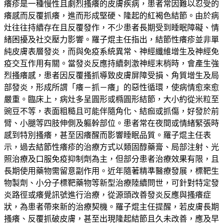
癢疹是一種慢性且劇烈搔癢的皮膚疾病，患者常因難以忍受的
癢感而反覆抓癢，進而形成堅硬、隆起的紅褐色結節。由於病
灶往往持續存在且反覆發作，不少患者長期受到睡眠障礙、情
緒困擾及社交壓力影響。羅子焜主任指出，結節性癢疹並非單
純皮膚表層發炎，而與免疫系統異常、神經纖維增生及神經免
疫交互作用有關。當發炎反應持續刺激神經末梢時，會產生強
烈搔癢感，患者因反覆搔抓導致皮膚屏障受損、角質增生及局
部發炎，形成所謂「癢－抓－癢」的惡性循環，使病情愈來愈
嚴重。臨床上，病灶多呈圓形或橢圓形結節，大小約從米粒至
豌豆不等，表面粗糙且可能伴隨角化、結痂或抓傷，好發於前
臂、小腿等四肢伸側及軀幹部位。患者常在夜間或情緒緊張時
感到特別搔癢，甚至因癢醒而影響睡眠品質。羅子焜主任表
示，過去結節性癢疹的治療方式以類固醇藥膏、局部注射、光
照治療及口服免疫抑制劑為主，但部分患者治療效果有限，且
長期使用藥物需留意副作用。近年隨著精準醫療發展，標靶生
物製劑、小分子標靶藥物等新型治療陸續問世，可針對特定發
炎路徑或癢覺訊號進行治療，從源頭改善發炎反應與搔癢症
狀，為患者帶來新的治療契機。羅子焜主任提醒，若皮膚長期
搔癢、反覆抓破皮膚，甚至出現隆起結節且久未改善，應及早