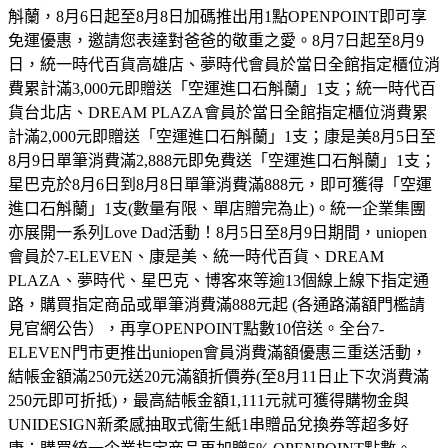
斛蘭，8月6日起至8月8日加碼推出用1點OPENPOINT即可享
免運優惠，邀請您表達對爸爸的敬重之愛。8月7日起至8月9
日，統一時代百貨高雄店、夢時代會員於當日全館指定櫃位消
費累計滿3,000元即贈送「空運進口石斛蘭」1支；統一時代百
貨台北店、DREAM PLAZA會員於當日全館指定櫃位消費累
計滿2,000元即贈送「空運進口石斛蘭」1支；康是美8月5日至
8月9日單筆消費滿2,888元即免費送「空運進口石斛蘭」1支；
星巴克於8月6日到8月8日單筆消費滿888元，即可獲得「空運
進口石斛蘭」1支(數量有限、單店贈完為止)。統一企業集團
亦展開一系列Love Dad活動！8月5日至8月9日期間，uniopen
會員於7-ELEVEN、康是美、統一時代百貨、DREAM
PLAZA、夢時代、星巴克、博客來等逾13個線上線下指定通
路，購買指定商品或單筆消費滿888元起 (各通路滿額門檻請
見官網公告），再享OPENPOINT點數10倍送。全台7-
ELEVEN門市更推出uniopen會員消費滿額優惠三重送活動，
結帳金額滿250元送20元滿額折價券(至8月11日止下次消費滿
250元即可折抵)，最高結帳金額1,111元就可獲得購物金與
UNIDESIGN新柔感抽取式衛生紙1串贈品兌換券等超多好