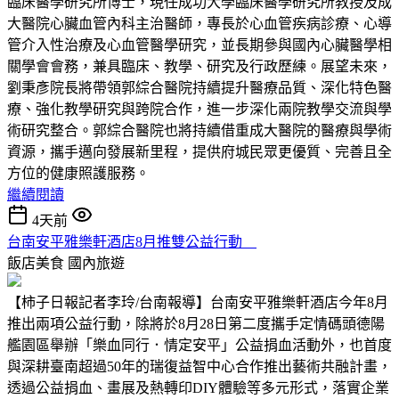
臨床醫學研究所博士，現任成功大學臨床醫學研究所教授及成
大醫院心臟血管內科主治醫師，專長於心血管疾病診療、心導
管介入性治療及心血管醫學研究，並長期參與國內心臟醫學相
關學會會務，兼具臨床、教學、研究及行政歷練。展望未來，
劉秉彥院長將帶領郭綜合醫院持續提升醫療品質、深化特色醫
療、強化教學研究與跨院合作，進一步深化兩院教學交流與學
術研究整合。郭綜合醫院也將持續借重成大醫院的醫療與學術
資源，攜手邁向發展新里程，提供府城民眾更優質、完善且全
方位的健康照護服務。
繼續閱讀
4天前
台南安平雅樂軒酒店8月推雙公益行動
飯店美食
國內旅遊
【柿子日報記者李玲/台南報導】台南安平雅樂軒酒店今年8月
推出兩項公益行動，除將於8月28日第二度攜手定情碼頭德陽
艦園區舉辦「樂血同行．情定安平」公益捐血活動外，也首度
與深耕臺南超過50年的瑞復益智中心合作推出藝術共融計畫，
透過公益捐血、畫展及熱轉印DIY體驗等多元形式，落實企業