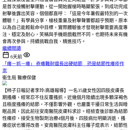
是首次接觸射擊運動，從一開始握槍時略顯緊張，到成功完成
射擊後露出笑容，個個都直呼：「這是今年暑假最特別的一次
體驗！」有學員分享，槍枝重量及射擊聲響都超乎預期，原本
以為自己能輕鬆命中目標，實際體驗後才發現射擊需要高度專
注、穩定及耐心，笑稱與手機遊戲截然不同，也期待未來有機
會再次參與，持續挑戰自我、精進技巧。
繼續閱讀
6天前
「癢－抓－癢」 奇癢難耐還長出硬結節 恐是結節性癢疹作
祟
衛生局
醫療保健
【柿子日報記者李玲/高雄報導】一名35歲女性因四肢皮膚長
期搔癢，經常忍不住反覆搔抓，近幾個月陸續出現多顆深褐色
且極度搔癢的結節，不僅影響外觀，也嚴重干擾日常生活與睡
眠品質，因此前往安南醫院皮膚科求診。經檢查後診斷為結節
性癢疹，接受生物製劑治療4個月後，四肢病灶明顯消退，搔
癢症狀也獲得改善。安南醫院皮膚科主任羅子焜表示，結節性