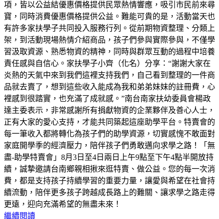
項，皆以公益結優惠價格提供民眾熱情響應，吸引市民前來尋
寶，同時消費優惠價格提供公益。難能可貴的是，活動當天也
有許多家扶學子共同投入服務行列。從前期物資整理、分類上
架，到活動現場熱情介紹商品，孩子們參與實際參與，不僅學
習汲取資源、熟悉物資的精神，同時與群眾互動的過程中培養
責任感與自信心。家扶學子小齊（化名）分享：“謝謝大家在
炎熱的天氣中來到我們這裡支持我們，自己看到整理的一件商
品就去賣了，想到這些收入能成為我和弟弟妹妹的註冊費，心
裡感到很踏實，也充滿了成就感。”南台南家扶幼委員會楊政
達主委表示，非常感謝所有捐獻物資的企業夥伴及善心人士，
正有大家的愛心支持，才能共同築起這座助學平台。特賣會的
每一筆收入都將轉化為孩子們的助學資源，切實感愧不敢面對
家庭開學季的經濟壓力，陪伴孩子們勇敢邁向求學之路！「無
盡-助學特賣會」8月3日至4日兩日上午9點至下午4點半開放持
續，誠摯邀請台南鄉親相揪來逛特賣、做公益。您的每一次消
費，都是支持孩子持續學習的重要力量，讓愛與希望在社會持
續流動，陪伴更多孩子跨越成長路上的難關、讓求學之路走得
更遠，迎向充滿希望的無盡未來！
繼續閱讀