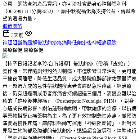
心意」網站查詢產品資訊，亦可洽社會局身心障礙福利科
（06-2991111分機8652），讓中秋祝福化為支持公益、傳遞希
望的溫暖力量。
繼續閱讀
3天前
神經阻斷術緩解帶狀皰疹疼痛降低皰疹後神經痛風險
醫療保健
醫療保健
【柿子日報記者李玲/台南報導】帶狀皰疹（俗稱「皮蛇」）
發作時，常伴隨劇烈灼熱與刺痛，不僅影響日常活動，更可能
干擾夜間睡眠，降低生活品質。成大醫院麻醉部謝佑蓮醫師表
示，超過九成的急性帶狀皰疹患者會經歷急性疼痛，經治療
後，仍有超過兩成患者疼痛會持續超過三個月，演變為難以治
癒的「皰疹後神經痛」（Postherpetic Neuralgia, PHN），對身
心造成長期影響。謝佑蓮醫師說明，帶狀皰疹的治療，以抗病
毒藥物搭配止痛藥物為主。為了更有效控制急性疼痛，並預防
演變為慢性疼痛，麻醉科醫師可運用「神經阻斷術」，針對常
見發生於胸部及腹部的帶狀皰疹，透過超音波導引，精準執行
「豎脊肌平面神經阻斷」（Erector Spinae Plane Block, ESP