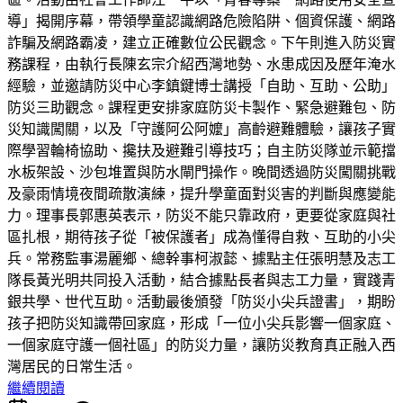
導」揭開序幕，帶領學童認識網路危險陷阱、個資保護、網路
詐騙及網路霸凌，建立正確數位公民觀念。下午則進入防災實
務課程，由執行長陳玄宗介紹西灣地勢、水患成因及歷年淹水
經驗，並邀請防災中心李鎮鍵博士講授「自助、互助、公助」
防災三助觀念。課程更安排家庭防災卡製作、緊急避難包、防
災知識闖關，以及「守護阿公阿嬤」高齡避難體驗，讓孩子實
際學習輪椅協助、攙扶及避難引導技巧；自主防災隊並示範擋
水板架設、沙包堆置與防水閘門操作。晚間透過防災闖關挑戰
及豪雨情境夜間疏散演練，提升學童面對災害的判斷與應變能
力。理事長郭惠英表示，防災不能只靠政府，更要從家庭與社
區扎根，期待孩子從「被保護者」成為懂得自救、互助的小尖
兵。常務監事湯麗鄉、總幹事柯淑懿、據點主任張明慧及志工
隊長黃光明共同投入活動，結合據點長者與志工力量，實踐青
銀共學、世代互助。活動最後頒發「防災小尖兵證書」，期盼
孩子把防災知識帶回家庭，形成「一位小尖兵影響一個家庭、
一個家庭守護一個社區」的防災力量，讓防災教育真正融入西
灣居民的日常生活。
繼續閱讀