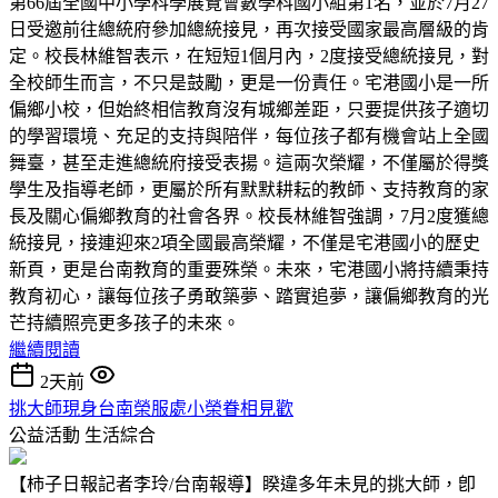
第66屆全國中小學科學展覽會數學科國小組第1名，並於7月27
日受邀前往總統府參加總統接見，再次接受國家最高層級的肯
定。校長林維智表示，在短短1個月內，2度接受總統接見，對
全校師生而言，不只是鼓勵，更是一份責任。宅港國小是一所
偏鄉小校，但始終相信教育沒有城鄉差距，只要提供孩子適切
的學習環境、充足的支持與陪伴，每位孩子都有機會站上全國
舞臺，甚至走進總統府接受表揚。這兩次榮耀，不僅屬於得獎
學生及指導老師，更屬於所有默默耕耘的教師、支持教育的家
長及關心偏鄉教育的社會各界。校長林維智強調，7月2度獲總
統接見，接連迎來2項全國最高榮耀，不僅是宅港國小的歷史
新頁，更是台南教育的重要殊榮。未來，宅港國小將持續秉持
教育初心，讓每位孩子勇敢築夢、踏實追夢，讓偏鄉教育的光
芒持續照亮更多孩子的未來。
繼續閱讀
2天前
挑大師現身台南榮服處小榮眷相見歡
公益活動
生活綜合
【柿子日報記者李玲/台南報導】睽違多年未見的挑大師，卽