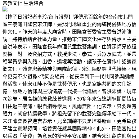
宗教文化
生活綜合
【柿子日報記者李玲/台南報導】迎傳承百餘年的台南市北門
區三寮灣田隆宮宋江陣，是北門地區重要的傳統民俗與地方信
仰文化。昨天的年度大廟會時，田隆宮管委會主委曾洪沛強
調，將持續結合社區力量，推動宋江陣文化保存與傳承。主委
曾洪沛表示，田隆宮長年辦理兒童武藝集訓，由資深師兄依程
度採一對一及套招方式，教授步法、拳式、兵器及陣式，並帶
領學員參與入館、出香、遶境等活動，讓孩子在實作中認識家
鄉文化，體會忠義精神與團隊紀律。宋江陣歷經世代接棒，現
今更有不少祖孫3代同為組員，從長輩到下一代共同參與訓練
與活動，使宋江陣不僅是武藝傳承，也是家族共同的文化記
憶，讓地方信仰與庄頭情感一代接一代延續。曾洪沛說，現年
70餘歲、居高雄的總教練曾進興，30多年來每逢訓練期間皆每
日往返三寮灣，親自指導學員，風雨無阻。他表示，只要還有
體力，就會持續教學，將祖先留下的武藝完整傳承給下一代。
宋江陣會長曾進吉表示，兒童訓練不只是培養新血，更希望孩
子建立家鄉認同，培養責任感與團隊精神。此外，田隆宮推出
以兵器「雙斧」為意象的雙斧平安吊飾，結合宋江爺信仰與百