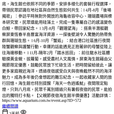
底，海生館也依照不同的季節，安排多樣化的套裝行程選擇，
帶領民眾認識在地社區與自然生態如何共生：l 4月-8月「後場
揭密」：參訪平時無對外開放的海龜收容中心、珊瑚農場與標
本研究室，民眾還能用硅藻土，完成一隻專屬自己的感溫變色
白鯨，帶回家紀念。 l 3月-8月「觀珊望海」：搭乘半潛艇觀
察屏東恆春半島豐富海洋資源，一探後壁湖令人驚艷的熱帶魚
群與珊瑚生態。 l 6月-10月「蟹逅」：結合港口社區進行夜間
陸蟹觀察與護蟹行動，幸運的話能遇見正抱著卵的母蟹從陸上
往海邊移動。 l 11月-隔年2月「踏水巡田」：前往龍水社區體
驗摸黃金蜆、拔蘿蔔，感受農村人文風情。屏東海生館藉由父
親節限定優惠，鼓勵民眾放下忙碌生活，把時間留給彼此，讓
更多家庭親近海洋，透過夜宿感受白天與夜晚截然不同的海洋
魅力。成為多年後仍會想起的難忘紀念，一起收藏家人間的旅
行回憶。海生館也特別提醒「海天一色逍遙魷」夜間限定點
燈，只到八月底，民眾千萬別錯過只有暑假夜宿的民眾，能拍
出的獨特打卡點。【父親節夜宿海生館半價優惠】活動詳情：
https://www.aquarium.com.tw/event.asp?ID=572
繼續閱讀
2天前