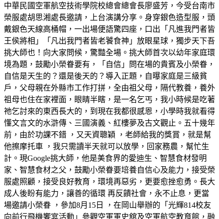
中華民國空軍航空技術學院校總會總會長廖盛芳，今受台南市
榮服處胡思湘處長邀請，上台演講分享。身穿銀色造型服，頭
戴銀色天線高桶帽，一出場便語驚四座，口出「凡進我門者皆
王侯將相」「凡出我門者皆老饕食神」放眼星球，獨步天下吾
挑大師也！向大家問候，驚豔全場。挑大師首次以幼年家庭環
境為題，鼓勵小榮眷要有，「自信」問在場的貴賓及小榮眷，
自信是天生的？還是後天的？導入正題，自曝家庭是三級貧
戶，父母親在外縣市工作打拼，全由祖父母，隔代教養，養外
祖母也住在家裡面，眼睛半瞎，是一名乞丐，我小時候是吃著
祂乞討來的東西長大的，到現在我都很感恩，小學時我就看得
懂文言文的水滸傳、三國演義、紅樓夢及古文觀止。五十幾年
前，由於功課不錯 ，又天資聰穎 ，老師給我的獎賞，就是幫
他擦摩托車 ，我只需讀半天就可以放學，回家務農，幫忙生
計。現Google挑大師，他是美食界的愛迪生、智慧食材發明
家、智慧食材之父，鼓勵小榮眷要培養自信心及能力，接受榮
服處照顧，接受良好教育，環境再惡劣，更要愈挫愈勇。長大
成人後盼有能力，讓善的循環 再反饋社會，永不止息，更當
場邀請小榮眷 ，參加8月15日 ，在岡山舉辦的「光輝814校友
向前行飛機饗宴活動」參觀空軍軍史舘及空軍航空教育館，融