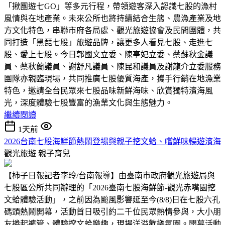
「揪團遊七GO」等多元行程，帶領遊客深入認識七股的漁村
風情與在地產業。未來公所也將持續結合生態、農漁產業及地
方文化特色，串聯市府各局處、觀光旅遊協會及民間團體，共
同打造「黑琵七股」旅遊品牌，讓更多人看見七股、走進七
股、愛上七股。今日郭國文立委、陳亭妃立委、蔡蘇秋金議
員、蔡秋蘭議員、謝舒凡議員、陳昆和議員及謝龍介立委服務
團隊亦親臨現場，共同推廣七股優質海產，攜手行銷在地漁業
特色，邀請全台民眾來七股品味新鮮海味、欣賞獨特濱海風
光，深度體驗七股豐富的漁業文化與生態魅力。
繼續閱讀
1天前
2026台南七股海鮮節熱鬧登場與親子挖文蛤、嚐鮮味暢遊濱海
觀光旅遊
親子育兒
【柿子日報記者李玲/台南報導】由臺南市政府觀光旅遊局與
七股區公所共同辦理的「2026臺南七股海鮮節-觀光赤嘴園挖
文蛤體驗活動」，之前因為颱風影響延至今(8/8)日在七股六孔
碼頭熱鬧開幕，活動首日吸引約二千位民眾熱情參與，大小朋
友捲起褲管、體驗挖文蛤樂趣，現場洋溢歡樂氛圍。開幕活動