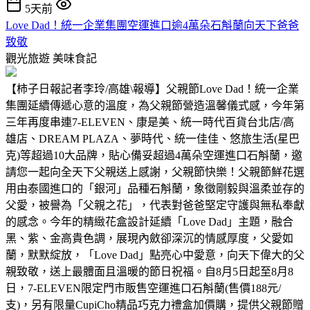
5天前
Love Dad！統一企業集團空運進口逾4萬朵石斛蘭向天下爸爸
致敬
觀光旅遊
美味食記
【柿子日報記者李玲/高雄\報導】父親節Love Dad！統一企業
集團延續傳遞心意的溫度，為父親節營造溫馨儀式感，今年第
三年再度串連7-ELEVEN、康是美、統一時代百貨台北店/高
雄店、DREAM PLAZA、夢時代、統一佳佳、悠旅生活(星巴
克)等超過10大品牌，貼心備妥超過4萬朵空運進口石斛蘭，邀
請您一起向全天下父親送上感謝，父親節快樂！父親節鮮花選
用由泰國進口的「銀河」品種石斛蘭，象徵剛毅與溫柔並存的
父愛，被譽為「父親之花」，代表對爸爸堅定守護與無私奉獻
的感念。今年的精緻花盒設計延續「Love Dad」主題，融合
黑、紫、金高貴色調，展現內斂卻深沉的情感厚度，父愛如
蘭，默默綻放，「Love Dad」點亮心中愛意，向天下偉大的父
親致敬，送上最體面且溫暖的節日祝福。自8月5日起至8月8
日，7-ELEVEN限定門市販售空運進口石斛蘭(售價188元/
支)，另有限量CupiCho精品巧克力禮盒加價購，提供父親節贈