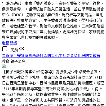
年硃砂註記，寓意「雙斧護我身、家運存雙福；平安吉祥物、
健康隨身帶」，讓傳統信仰融入日常生活；並在學甲數位機會
中心（DOC）協助下開發活動T恤、馬克杯等文創商品，運用
數位設計推廣地方文化。主任委員曾洪沛強調，從祖孫3代傳
承、老教練堅守教學，到信仰文創與數位推廣，三寮灣田隆宮
宋江陣展現的不只是百年武藝延續，更是地方信仰、家族情感
與庄頭文化世代接力的具體寫照。
繼續閱讀
5天前
青銀攜手守護家園西灣社區防災小尖兵夏令營扎根防災教育
教育
親子育兒
【柿子日報記者李玲/台南報導】為強化兒少網路安全意識，
並將防災教育向下扎根，臺南市永康區西灣社區於115年8月2
日在西灣里活動中心、西灣市民農場及周邊防災示範區，辦理
「115年暑期青春專案暨西灣社區防災小尖兵夏令營」，從上
午9時3至晚間20時，透過青銀共學、實作體驗及夜間避難演
練，讓學童、高齡者與志工共同學習，打造具防災韌性的社
區。活動由社會工作師江一平以「青春專案－網路使用安全宣