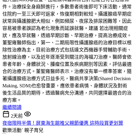
件。治療採全身麻醉進行，多數患者術後即可下床活動，通常
住院約一至三天即可返家，恢復期相對較短。攝護腺癌早期症
狀常與攝護腺肥大相似，例如頻尿、夜尿及排尿困難等，因此
容易被患者誤認為老化現象而延誤就醫。建議 若出現相關症
狀，應及早就醫，透過早期診斷、早期治療，提高治療成效。
董聖雍醫師指出，第一、二期局限性攝護腺癌的治療目標以根
除性治療為主，目前治療方式包括達文西機器手臂輔助手術、
放射線治療，以及近年逐漸受到關注的海福刀治療。醫師會依
患者年齡、身體狀況、腫瘤位置及疾病期別等因素，評估最適
合的治療方式。董聖雍醫師表示，治療沒有單一標準答案，隨
著攝護腺癌治療方式日益多元，醫病共享決策(Shared Decision
Making, SDM)也愈發重要，應依患者病情、身體狀況及對術
後生活品質的期待，透過醫病充分溝通，共同選擇最適合的治
療方案。
繼續閱讀
2天前
夜宿限時半價！屏東海生館推父親節優惠 這時段買更划算
歡樂活動ˋ
親子育兒