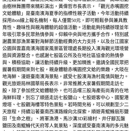
由樹林舞團帶來精彩演出，黃偉哲市長表示，「觀光赤嘴園挖
文蛤體驗」是臺南濱海夏季的指標性親子活動，今年活動持續
採用ibon線上報名機制，每人僅需50元，即可輕鬆參與兼具教
育性、趣味性與親海體驗的超值活動。活動能夠持續辦理並年
年吸引眾多民眾熱情參與，仰賴中央與地方攜手合作，特別感
謝農業部漁業署對海鮮節活動經費的大力支持，以及台江國家
公園與雲嘉南濱海國家風景區管理處長期投入濱海觀光環境營
造與資源整合。也感謝七股區公所及在地社區協會的熱情參
與、積極協助，讓活動持續升級、更加精進。邀請全國民眾把
握暑假期間來到七股，親身體驗赤嘴園挖文蛤的樂趣，大啖在
地海鮮、漫遊臺南濱海景點，感受七股濱海漁村風情與魅力。
觀光旅遊局林國華局長表示，非常推薦大家暑假期間走訪七
股，除了參加挖文蛤體驗外，也可品嚐三股海產街尚青的在地
海鮮料理，別忘了順道走訪七股鹽山、七股遊客中心、國聖港
燈塔、七股觀海樓等特色景點。若時間充裕，可以規劃至少二
天旅程，持續沿著臺南西濱路線向北探索，順遊青鯤鯓扇形鹽
田「生命之樹」、將軍漁港、馬沙溝3D彩繪村、井仔腳瓦盤
鹽田及南鯤鯓代天府等人氣景點，深度感受臺南濱海的多元魅