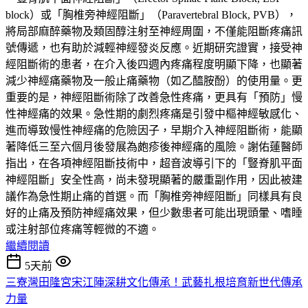
block）或「胸椎旁神經阻斷」（Paravertebral Block, PVB），
將局部麻醉藥物及類固醇注射至神經周圍，不僅能阻斷疼痛訊
號傳遞，也有助於減輕神經發炎反應。近期研究證實，接受神
經阻斷術的患者，在介入後四週內疼痛程度明顯下降，也顯著
減少神經痛藥物及一般止痛藥物（如乙醯胺酚）的使用量。更
重要的是，神經阻斷術除了改善急性疼痛，更具有「預防」慢
性神經痛的效果。急性期的劇烈疼痛是引發中樞神經敏感化、
進而導致慢性神經痛的危險因子，早期介入神經阻斷術，能顯
著降低三至六個月後發展為皰疹後神經痛的風險。謝佑蓮醫師
指出，在各項神經阻斷技術中，超音波導引下的「豎脊肌平面
神經阻斷」安全性高，尚未發現顯著的嚴重副作用，因此被建
議作為急性期止痛的首選。而「胸椎旁神經阻斷」同樣具有良
好的止痛及預防神經痛效果，但少數患者可能出現頭暈、嗜睡
或注射部位疼痛等輕微的不適。
繼續閱讀
5天前
三寮灣田隆宮宋江陣深耕文化傳承！武藝扎根培育新世代傳承
力量