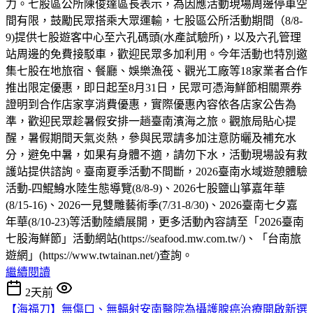
力。七股區公所陳俊達區長表示，為因應活動現場周邊停車空
間有限，鼓勵民眾搭乘大眾運輸，七股區公所活動期間（8/8-
9)提供七股遊客中心至六孔碼頭(水產試驗所)，以及六孔管理
站周邊的免費接駁車，歡迎民眾多加利用。今年活動也特別邀
集七股在地旅宿、餐廳、娛樂漁筏、觀光工廠等18家業者合作
推出限定優惠，即日起至8月31日，民眾可憑海鮮節相關票券
證明到合作店家享消費優惠，實際優惠內容依各店家公告為
準，歡迎民眾趁暑假安排一趟臺南濱海之旅。觀旅局貼心提
醒，暑假期間天氣炎熱，參與民眾請多加注意防曬及補充水
分，避免中暑，如果有身體不適，請勿下水，活動現場設有救
護站提供諮詢。臺南夏季活動不間斷，2026臺南水域遊憩體驗
活動-四鯤鯓水陸生態導覽(8/8-9)、2026七股鹽山箏嘉年華
(8/15-16)、2026一見雙雕藝術季(7/31-8/30)、2026臺南七夕嘉
年華(8/10-23)等活動陸續展開，更多活動內容請至「2026臺南
七股海鮮節」活動網站(https://seafood.mw.com.tw/)、「台南旅
遊網」(https://www.twtainan.net/)查詢。
繼續閱讀
2天前
【海福刀】無傷口、無輻射安南醫院為攝護腺癌治療開啟新選