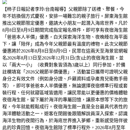
【柿子日報記者李玲/台南報導】父親節除了送禮、聚餐，今
年不妨換個方式慶祝，安排一場難忘的親子旅行。屏東海生館
推出父親節限定優惠，邀請大小朋友一起潛入海底世界。凡於
8月8日至8月9日期間完成指定報名條件，即可享有夜宿海生館
「爸爸本人半價」優惠，白天探索海洋生物、夜晚睡在海平面
下，讓「陪伴」成為今年父親節最有溫度的禮物。此次父親節
優惠將於2026年8月8日至8月9日，民眾在這兩天至海景官網報
名2026年8月13日至2026年12月31日(含)止的夜宿海生館，並
以「兩大一小」（收費對象皆須為3歲以上）同行參加，於備
註欄填寫「2026父親節半價優惠」，活動當日攜帶可證明父親
身分之有效文件（例如身分證、戶籍資料或孕產育兒衛教手冊
等），即可享爸爸本人半價優惠，無論選擇夜宿標準行程或套
裝行程、任何就寢區域皆適用，讓民眾能以更優惠的價格體驗
夜宿海生館，留下屬於海洋的專屬回憶，讓原本想等下次的旅
程，今年就能輕鬆成行。夜宿海生館一直是全台最具代表性的
海洋體驗活動之一，遊客在閉館後跟隨解說員深入探索，認識
海洋生物的夜間行為，於海底世界進入夢鄉，重新感受陪伴彼
此的珍貴回憶。夜宿海生館除了標準行程外，2026年8月至年