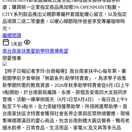
UNIDESIGN新柔感抽取式衛生紙1串贈品兌換券等超多好
康；購買統一企業指定商品再加贈5% OPENPOINT點數。
CITY系列飲品推出父親節專屬杯套還能暖心留言，以及指定
品項買二送二等優惠，以暖心細節陪伴爸爸享受專屬咖啡時
光。
繼續閱讀
5天前
南台南家扶集愛助學特賣傳希望
戀愛情事
【柿子日報記者李玲/台南報導】南台南家扶中心每年寒、暑
假開學前夕會舉辦「無窮系列-助學特賣會」，為求學子收集
新學期所需的教育資源。2026年秋季助學特賣會從8月3日上午
9點開始，於台南郵局屬路、永樂、原佃及安南四大支局同步
登場，活動一連舉辦兩天（8月3日至8月4日），每日自上午9
點至下午4點半，全力突破特匯聚助學，所得將匯聚助學。南
台南家扶這次特賣會獲得社會各界企業與民眾熱情響應，現場
集琳瑯瑯滿目的愛心商品，包含台南劍橋大飯店餐券、鴨母老
撾水餃券、日常食品、生活用品、家電3C及文具等多元品