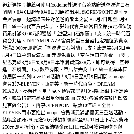
禮新選擇；推薦可使用foodomo外送平台遠端贈送空運進口石
斛蘭，8月6日起至8月8日加碼推出用1點OPENPOINT即可享
免運優惠，邀請您表達對爸爸的敬重之愛。8月7日起至8月9
日，統一時代百貨高雄店、夢時代會員於當日全館指定櫃位消
費累計滿3,000元即贈送「空運進口石斛蘭」1支；統一時代百
貨台北店、DREAM PLAZA會員於當日全館指定櫃位消費累
計滿2,000元即贈送「空運進口石斛蘭」1支；康是美8月5日至
8月9日單筆消費滿2,888元即免費送「空運進口石斛蘭」1支；
星巴克於8月6日到8月8日單筆消費滿888元，即可獲得「空運
進口石斛蘭」1支(數量有限、單店贈完為止)。統一企業集團
亦展開一系列Love Dad活動！8月5日至8月9日期間，uniopen
會員於7-ELEVEN、康是美、統一時代百貨、DREAM
PLAZA、夢時代、星巴克、博客來等逾13個線上線下指定通
路，購買指定商品或單筆消費滿888元起 (各通路滿額門檻請
見官網公告），再享OPENPOINT點數10倍送。全台7-
ELEVEN門市更推出uniopen會員消費滿額優惠三重送活動，
結帳金額滿250元送20元滿額折價券(至8月11日止下次消費滿
250元即可折抵)，最高結帳金額1,111元就可獲得購物金與