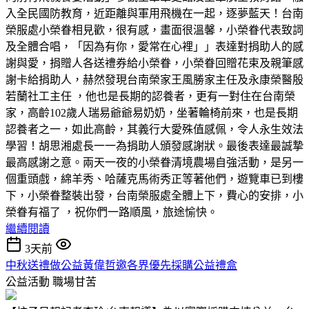
入全民國防教育，近距離與軍用飛機在一起，逐夢藍天！台南
榮服處小榮眷相見歡，很有感，畫面很溫馨，小榮眷代表致詞
及全體合唱，「因為有你，愛常在心裡」」表達對捐助人的感
謝與愛，捐贈人各送禮券給小榮眷，小榮眷回贈花束及親筆感
謝卡給捐助人，赫然發現台南榮家王風勝家主任及永康榮醫殷
若蘭社工主任 ，他也是長期的認養者，更有一對住在台南榮
家，高齡102歲人瑞易爺爺易奶奶，坐著輪椅前來，也是長期
認養者之一，如此高齡，其義行大愛殊值感佩，令人永生效法
學習！胡思湘處長一一為捐助人頒發感謝狀。最後表達最誠摯
最高感謝之意。兩天一夜的小榮眷清境農場自強活動，是另一
個重頭戲，綿羊秀、哈薩克馬術秀正等著他們，遊覽車已到樓
下，小榮眷整裝出發，台南榮服處全體上下，費心的安排，小
榮眷有福了 ，祝你們一路順風，旅途愉快。
繼續閱讀
3天前
中秋送禮做公益黃偉哲邀各界優先採購公益禮盒
公益活動
職場甘苦