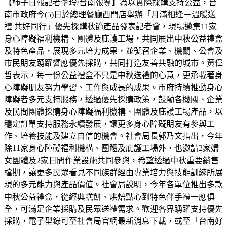
【柿子日報記者李玲/台南報導】為以實際採購支持公益，台
南市政府今(5)日於總理餐廳西門店舉辦「月滿相逢－溫暖送
禮 共好同行」優先採購秋節產品發表記者會，現場邀集11家
身心障礙福利機構、團體及庇護工場，共同展出中秋公益禮盒
及特色產品，展現多元培力成果，並號召企業、機關、公會及
市民朋友踴躍響應優先採購，共同打造友善共融的城市。黃偉
哲表示，每一份公益禮盒不只是中秋送禮的心意，更承載著身
心障礙朋友努力學習、工作與成長的成果。市府持續推動身心
障礙者多元支持服務，透過優先採購政策，鼓勵各機關、企業
及民間團體採購身心障礙福利機構、團體及庇護工場產品，以
穩定訂單支持服務永續發展，讓更多身心障礙朋友有參與工
作、培養技能及建立自信的機會。社會局長郭乃文指出，今年
除11家身心障礙福利機構、團體及庇護工場外，也邀請2家婦
女團體及2家日間作業設施共同參與，希望透過中秋重要銷售
檔期，讓更多民眾看見不同族群經由專業培力與技能訓練所展
現的多元能力與產品價值。社會局說明，今年各單位推出多款
中秋公益禮盒，從經典糕餅、烘焙點心到特色伴手禮一應俱
全，可滿足企業採購及民眾送禮需求。歡迎各界踴躍支持優先
採購，電子型錄可至社會局官網最新消息下載，或至「台南好