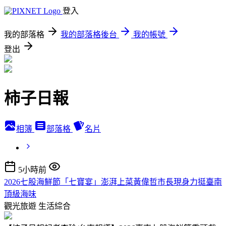
登入
我的部落格
我的部落格後台
我的帳號
登出
柿子日報
相簿
部落格
名片
5小時前
2026七股海鮮節「七寶宴」澎湃上菜黃偉哲市長現身力挺臺南
頂級海味
觀光旅遊
生活綜合