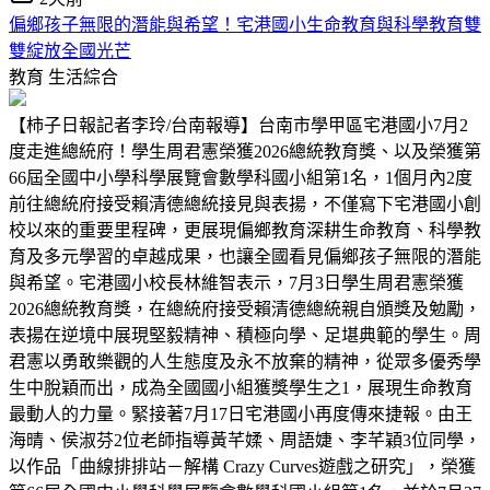
偏鄉孩子無限的潛能與希望！宅港國小生命教育與科學教育雙
雙綻放全國光芒
教育
生活綜合
【柿子日報記者李玲/台南報導】台南市學甲區宅港國小7月2
度走進總統府！學生周君憲榮獲2026總統教育獎、以及榮獲第
66屆全國中小學科學展覽會數學科國小組第1名，1個月內2度
前往總統府接受賴清德總統接見與表揚，不僅寫下宅港國小創
校以來的重要里程碑，更展現偏鄉教育深耕生命教育、科學教
育及多元學習的卓越成果，也讓全國看見偏鄉孩子無限的潛能
與希望。宅港國小校長林維智表示，7月3日學生周君憲榮獲
2026總統教育獎，在總統府接受賴清德總統親自頒獎及勉勵，
表揚在逆境中展現堅毅精神、積極向學、足堪典範的學生。周
君憲以勇敢樂觀的人生態度及永不放棄的精神，從眾多優秀學
生中脫穎而出，成為全國國小組獲獎學生之1，展現生命教育
最動人的力量。緊接著7月17日宅港國小再度傳來捷報。由王
海晴、侯淑芬2位老師指導黃芊媃、周語婕、李芊穎3位同學，
以作品「曲線排排站－解構 Crazy Curves遊戲之研究」，榮獲