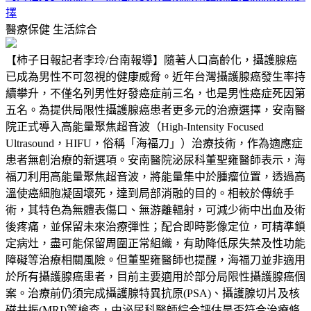
擇
醫療保健
生活綜合
【柿子日報記者李玲/台南報導】隨著人口高齡化，攝護腺癌
已成為男性不可忽視的健康威脅。近年台灣攝護腺癌發生率持
續攀升，不僅名列男性好發癌症前三名，也是男性癌症死因第
五名。為提供局限性攝護腺癌患者更多元的治療選擇，安南醫
院正式導入高能量聚焦超音波（High-Intensity Focused
Ultrasound，HIFU，俗稱「海福刀」）治療技術，作為適應症
患者無創治療的新選項。安南醫院泌尿科董聖雍醫師表示，海
福刀利用高能量聚焦超音波，將能量集中於腫瘤位置，透過高
溫使癌細胞凝固壞死，達到局部消融的目的。相較於傳統手
術，其特色為無體表傷口、無游離輻射，可減少術中出血及術
後疼痛，並保留未來治療彈性；配合即時影像定位，可精準鎖
定病灶，盡可能保留周圍正常組織，有助降低尿失禁及性功能
障礙等治療相關風險。但董聖雍醫師也提醒，海福刀並非適用
於所有攝護腺癌患者，目前主要適用於部分局限性攝護腺癌個
案。治療前仍須完成攝護腺特異抗原(PSA)、攝護腺切片及核
磁共振(MRI)等檢查，由泌尿科醫師綜合評估是否符合治療條