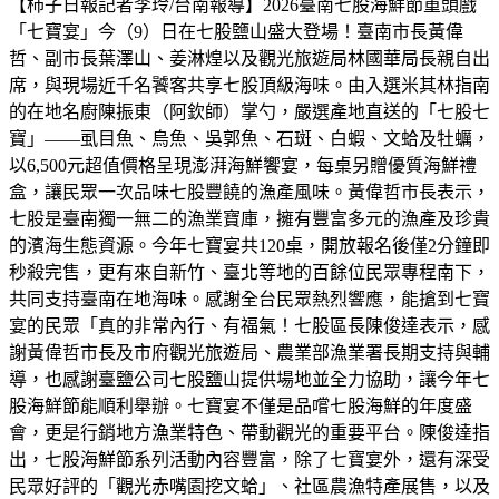
【柿子日報記者李玲/台南報導】2026臺南七股海鮮節重頭戲
「七寶宴」今（9）日在七股鹽山盛大登場！臺南市長黃偉
哲、副市長葉澤山、姜淋煌以及觀光旅遊局林國華局長親自出
席，與現場近千名饕客共享七股頂級海味。由入選米其林指南
的在地名廚陳振東（阿欽師）掌勺，嚴選產地直送的「七股七
寶」——虱目魚、烏魚、吳郭魚、石斑、白蝦、文蛤及牡蠣，
以6,500元超值價格呈現澎湃海鮮饗宴，每桌另贈優質海鮮禮
盒，讓民眾一次品味七股豐饒的漁產風味。黃偉哲市長表示，
七股是臺南獨一無二的漁業寶庫，擁有豐富多元的漁產及珍貴
的濱海生態資源。今年七寶宴共120桌，開放報名後僅2分鐘即
秒殺完售，更有來自新竹、臺北等地的百餘位民眾專程南下，
共同支持臺南在地海味。感謝全台民眾熱烈響應，能搶到七寶
宴的民眾「真的非常內行、有福氣！七股區長陳俊達表示，感
謝黃偉哲市長及市府觀光旅遊局、農業部漁業署長期支持與輔
導，也感謝臺鹽公司七股鹽山提供場地並全力協助，讓今年七
股海鮮節能順利舉辦。七寶宴不僅是品嚐七股海鮮的年度盛
會，更是行銷地方漁業特色、帶動觀光的重要平台。陳俊達指
出，七股海鮮節系列活動內容豐富，除了七寶宴外，還有深受
民眾好評的「觀光赤嘴園挖文蛤」、社區農漁特產展售，以及