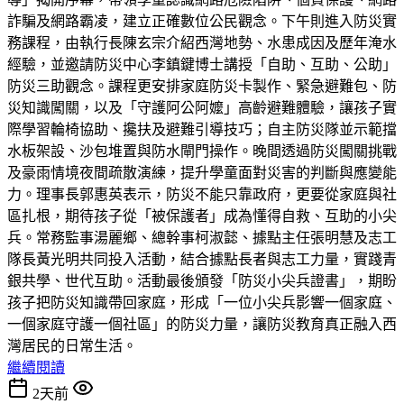
詐騙及網路霸凌，建立正確數位公民觀念。下午則進入防災實
務課程，由執行長陳玄宗介紹西灣地勢、水患成因及歷年淹水
經驗，並邀請防災中心李鎮鍵博士講授「自助、互助、公助」
防災三助觀念。課程更安排家庭防災卡製作、緊急避難包、防
災知識闖關，以及「守護阿公阿嬤」高齡避難體驗，讓孩子實
際學習輪椅協助、攙扶及避難引導技巧；自主防災隊並示範擋
水板架設、沙包堆置與防水閘門操作。晚間透過防災闖關挑戰
及豪雨情境夜間疏散演練，提升學童面對災害的判斷與應變能
力。理事長郭惠英表示，防災不能只靠政府，更要從家庭與社
區扎根，期待孩子從「被保護者」成為懂得自救、互助的小尖
兵。常務監事湯麗鄉、總幹事柯淑懿、據點主任張明慧及志工
隊長黃光明共同投入活動，結合據點長者與志工力量，實踐青
銀共學、世代互助。活動最後頒發「防災小尖兵證書」，期盼
孩子把防災知識帶回家庭，形成「一位小尖兵影響一個家庭、
一個家庭守護一個社區」的防災力量，讓防災教育真正融入西
灣居民的日常生活。
繼續閱讀
2天前