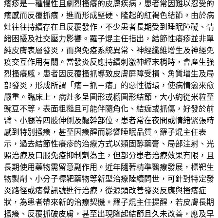
癢疹是一種慢性且劇烈搔癢的皮膚疾病，患者常因難以忍受的
癢感而反覆抓癢，進而形成堅硬、隆起的紅褐色結節。由於病
灶往往持續存在且反覆發作，不少患者長期受到睡眠障礙、情
緒困擾及社交壓力影響。羅子焜主任指出，結節性癢疹並非單
純皮膚表層發炎，而與免疫系統異常、神經纖維增生及神經免
疫交互作用有關。當發炎反應持續刺激神經末梢時，會產生強
烈搔癢感，患者因反覆搔抓導致皮膚屏障受損、角質增生及局
部發炎，形成所謂「癢－抓－癢」的惡性循環，使病情愈來愈
嚴重。臨床上，病灶多呈圓形或橢圓形結節，大小約從米粒至
豌豆不等，表面粗糙且可能伴隨角化、結痂或抓傷，好發於前
臂、小腿等四肢伸側及軀幹部位。患者常在夜間或情緒緊張時
感到特別搔癢，甚至因癢醒而影響睡眠品質。羅子焜主任表
示，過去結節性癢疹的治療方式以類固醇藥膏、局部注射、光
照治療及口服免疫抑制劑為主，但部分患者治療效果有限，且
長期使用藥物需留意副作用。近年隨著精準醫療發展，標靶生
物製劑、小分子標靶藥物等新型治療陸續問世，可針對特定發
炎路徑或癢覺訊號進行治療，從源頭改善發炎反應與搔癢症
狀，為患者帶來新的治療契機。羅子焜主任提醒，若皮膚長期
搔癢、反覆抓破皮膚，甚至出現隆起結節且久未改善，應及早