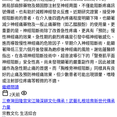
將局部麻醉藥物及類固醇注射至神經周圍，不僅能阻斷疼痛訊
號傳遞，也有助於減輕神經發炎反應。近期研究證實，接受神
經阻斷術的患者，在介入後四週內疼痛程度明顯下降，也顯著
減少神經痛藥物及一般止痛藥物（如乙醯胺酚）的使用量。更
重要的是，神經阻斷術除了改善急性疼痛，更具有「預防」慢
性神經痛的效果。急性期的劇烈疼痛是引發中樞神經敏感化、
進而導致慢性神經痛的危險因子，早期介入神經阻斷術，能顯
著降低三至六個月後發展為皰疹後神經痛的風險。謝佑蓮醫師
指出，在各項神經阻斷技術中，超音波導引下的「豎脊肌平面
神經阻斷」安全性高，尚未發現顯著的嚴重副作用，因此被建
議作為急性期止痛的首選。而「胸椎旁神經阻斷」同樣具有良
好的止痛及預防神經痛效果，但少數患者可能出現頭暈、嗜睡
或注射部位疼痛等輕微的不適。
繼續閱讀
2天前
三寮灣田隆宮宋江陣深耕文化傳承！武藝扎根培育新世代傳承
力量
宗教文化
生活綜合