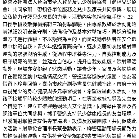
協會及社團法人台南市全人教育及兒少發展協會（簡稱兒少協
會）共同承辦，帶領各單位服務之兒少及家長共同參與，展現
公私協力守護兒少成長的力量。活動內容包括空氣手槍、.22
口徑手槍及散彈槍飛靶三項射擊體驗，由專業教練於活動開始
前詳細說明安全守則、裝備操作及基本射擊技巧，再採分組輪
流方式進行體驗，不以競賽為目的，而是鼓勵參與者在安全環
境中挑戰自我。青少年透過實際操作，逐步克服初次接觸射擊
運動的緊張與陌生感，從過程中培養專注力、自我控制能力及
遵守規範的態度，並建立自信心，提升自我效能感。除射擊活
動外，現場亦安排親子烤肉活動，讓青少年、家長及各網絡夥
伴在輕鬆互動中增進情感交流，營造溫馨愉快的氛圍，也為暑
假留下珍貴回憶。臺南市政府副秘書長徐健麟指出，市府十分
重視兒少的身心健康與多元學習機會，希望透過此次活動，讓
孩子接觸平時較少體驗的運動項目，在專業教練指導及完善安
全措施下，建立正確運動觀念與安全意識。同時藉由家長及各
網絡單位共同參與，攜手營造支持兒少健康成長的友善環境，
也感謝射擊協會提供專業場地、設備及教練團隊，共同促成此
次活動。射擊協會理事長蔡岳勳表示，柳營運動靶場長期致力
於推廣射擊運動，提供符合安全規範的專業場地與設備，希望