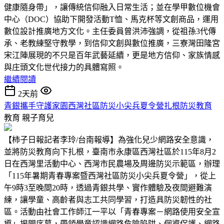
健康隨身帶」，讓傳統信仰融入日常生活；並在學甲數位機會
中心（DOC）協助下開發活動T恤、馬克杯等文創商品，運用
數位設計推廣地方文化。主任委員曾洪沛強調，從祖孫3代傳
承、老教練堅守教學，到信仰文創與數位推廣，三寮灣田隆宮
宋江陣展現的不只是百年武藝延續，更是地方信仰、家族情感
與庄頭文化世代接力的具體寫照。
繼續閱讀
2天前
青銀攜手守護家園西灣社區防災小尖兵夏令營扎根防災教育
教育
親子育兒
【柿子日報記者李玲/台南報導】為強化兒少網路安全意識，
並將防災教育向下扎根，臺南市永康區西灣社區於115年8月2
日在西灣里活動中心、西灣市民農場及周邊防災示範區，辦理
「115年暑期青春專案暨西灣社區防災小尖兵夏令營」，從上
午9時3至晚間20時，透過青銀共學、實作體驗及夜間避難演
練，讓學童、高齡者與志工共同學習，打造具防災韌性的社
區。活動由社會工作師江一平以「青春專案－網路使用安全宣
導」揭開序幕，帶領學童認識網路危險陷阱、個資保護、網路