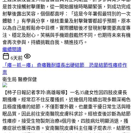
是首次接觸射擊運動，從一開始握槍時略顯緊張，到成功完成
射擊後露出笑容，個個都直呼：「這是今年暑假最特別的一次
體驗！」有學員分享，槍枝重量及射擊聲響都超乎預期，原本
以為自己能輕鬆命中目標，實際體驗後才發現射擊需要高度專
注、穩定及耐心，笑稱與手機遊戲截然不同，也期待未來有機
會再次參與，持續挑戰自我、精進技巧。
繼續閱讀
6天前
「癢－抓－癢」 奇癢難耐還長出硬結節 恐是結節性癢疹作
祟
衛生局
醫療保健
【柿子日報記者李玲/高雄報導】一名35歲女性因四肢皮膚長
期搔癢，經常忍不住反覆搔抓，近幾個月陸續出現多顆深褐色
且極度搔癢的結節，不僅影響外觀，也嚴重干擾日常生活與睡
眠品質，因此前往安南醫院皮膚科求診。經檢查後診斷為結節
性癢疹，接受生物製劑治療4個月後，四肢病灶明顯消退，搔
癢症狀也獲得改善。安南醫院皮膚科主任羅子焜表示，結節性