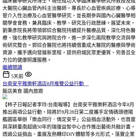
臨床醫學研究所博士，現任成功大學臨床醫學研究所教授及成
大醫院心臟血管內科主治醫師，專長於心血管疾病診療、心導
管介入性治療及心血管醫學研究，並長期參與國內心臟醫學相
關學會會務，兼具臨床、教學、研究及行政歷練。展望未來，
劉秉彥院長將帶領郭綜合醫院持續提升醫療品質、深化特色醫
療、強化教學研究與跨院合作，進一步深化兩院教學交流與學
術研究整合。郭綜合醫院也將持續借重成大醫院的醫療與學術
資源，攜手邁向發展新里程，提供府城民眾更優質、完善且全
方位的健康照護服務。
繼續閱讀
5天前
台南安平雅樂軒酒店8月推雙公益行動
飯店美食
國內旅遊
【柿子日報記者李玲/台南報導】台南安平雅樂軒酒店今年8月
推出兩項公益行動，除將於8月28日第二度攜手定情碼頭德陽
艦園區舉辦「樂血同行．情定安平」公益捐血活動外，也首度
與深耕臺南超過50年的瑞復益智中心合作推出藝術共融計畫，
透過公益捐血、畫展及熱轉印DIY體驗等多元形式，落實企業