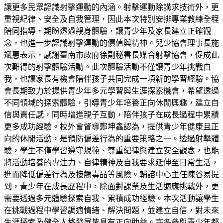
讓更多民眾認識射擊運動的內涵。射擊運動除講求技術外，更
重視紀律、安全及自我管理，因此本次特別安排專業教練全程
陪同指導，期盼透過親身體驗，讓青少年及家長建立正確觀
念，也進一步認識射擊運動的價值與精神。兒少協會理事長施
斌惠表示，感謝臺南市政府徐副秘書長媒合射擊協會，促成此
次難得的射擊體驗活動。此次體驗活動不僅讓青少年挑戰自
我，也讓家長有機會陪伴孩子共同完成一項新的學習經驗。協
會長期致力於提供青少年多元學習與生涯探索機會，希望透過
不同領域的探索體驗，引導青少年培養正向休閒興趣，建立自
信與責任感，同時增進親子互動，陪伴孩子在成長過程中累積
更多成功經驗。校外會督導鄭坤鑫認為，提供青少年健康且正
向的休閒活動，是預防偏差行為的重要策略之一。透過射擊體
驗，學生不僅學習遵守規範、尊重紀律與建立安全觀念，也能
將活動培養的專注力、自律精神及自我要求延伸至日常生活，
進而降低偏差行為及接觸毒品等風險。輔諮中心主任陳谷易提
到，青少年在成長歷程中，除面對課業及生活適應挑戰外，更
需要透過多元體驗探索自我、累積成功經驗。本次活動讓學生
在挑戰過程中學習調適情緒、解決問題，並建立自信，對未來
生涯探索及健全人格發展皆具有正向助益。許多參與青少年都