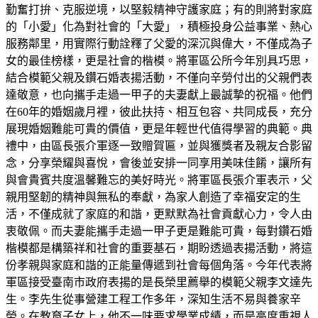
勤奮打拚、克服逆境，以堅毅精神守護家庭；有的則將對家庭
的「小愛」化為對社會的「大愛」，積極投身公益事業、熱心
服務鄰里，用實際行動詮釋了父愛的深沉與偉大，不僅成為子
女的最佳榜樣，更是社會的楷模。將軍區公所今年別具巧思，
結合模範父親及鑽石婚表揚活動，不僅向辛勞付出的父親們表
達敬意，也向攜手走過一甲子的夫妻獻上最誠摯的祝福。他們
在60年的婚姻歲月裡，彼此扶持、相互包容、共同成長，充分
展現婚姻難能可貴的價值，更是年輕世代值得學習的典範。典
禮中，由區長張介軍逐一致贈賀匾，並與獲獎者及親友合影留
念，分享榮耀與喜悅，會後並安排一同享用美味佳餚，讓所有
與會貴賓共度溫馨難忘的美好時光。將軍區長張介軍表示，父
親用堅韌的精神與無私的奉獻，為家人創造了幸福安定的生
活，不僅成就了家庭的和諧，更默默為社會貢獻心力，令人由
衷敬佩。而夫妻能攜手走過一甲子更是難能可貴，每對鑽石婚
楷模都是構築祥和社會的重要基石，期盼透過表揚活動，將這
份孝親與家庭和諧的正能量傳遞到社會每個角落。今年代表將
軍區接受臺南市政府表揚的是長榮里薦舉的模範父親李文達先
生。李先生從事營建工程工作多年，深知生活不易與養家辛
勞。在教育子女上，他不一味要求學業成績，而是高度重視人