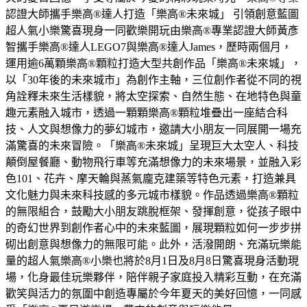
認證大師攜手樂高®達人打造「樂高®未來城」 引領創意藍圖
超人氣小樂驚喜現身一同歡樂開玩由樂高®專業認證大師黃彥
智攜手樂高®達人LEGO7與樂高®達人James，歷時兩個月，
運用逾6萬顆樂高®顆粒打造大型共創作品「樂高®未來城」，
以「30年後的未來城市」為創作主軸，三位創作者從不同的視
角詮釋未來生活樣貌，將太空探索、自然生態、在地特色與童
趣元素融入城市，透過一顆顆樂高®顆粒堆疊出一座結合科
技、人文與想像力的夢幻城市，邀請大小朋友一同展開一場充
滿驚喜的未來冒險。「樂高®未來城」呈現巨大太空人、科技
顛倒屋餐廳、動物飛行車等充滿想像力的未來場景，並融入彩
色101、花卉、摩天輪與蒸氣龐克建築等特色元素，打造兼具
文化魅力與未來科技感的多元城市樣貌。作品透過樂高®顆粒
的無限組合，鼓勵大小朋友跳脫框架、發揮創意，從孩子眼中
的奇幻世界到創作者心中的未來藍圖，展現顆粒如何一步步拼
砌出創意與想像力的無限可能。此外，活潑開朗、充滿玩樂能
量的超人氣樂高®小樂也將於8月1日及8月8日驚喜現身活動現
場，化身最佳玩樂夥伴，陪伴親子家庭投入精彩互動，在充滿
歡笑與活力的氛圍中創造專屬於今年夏天的美好回憶，一同感