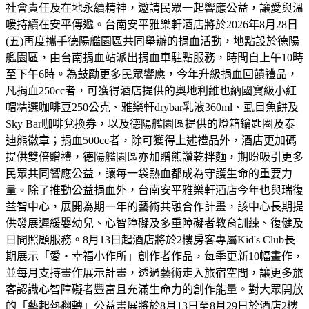
社會責任及在地永續精神，邀請民眾一起響應公益，讓愛與溫
暖持續在安平傳遞。台南安平雅樂軒酒店將於2026年8月28日
(五)再度攜手德陽艦園區共同舉辦的捐血活動，地點設於德陽
艦園區，由台南捐血站派出捐血車駐點服務，時間自上午10時
至下午6時。為鼓勵更多民眾響應，今年升級捐血回饋禮品，
凡捐血250cc者，可獲得酒店提供的奧地利維也納國寶級小紅
帽精選咖啡豆250公克、雅樂軒drybar乳液360ml、虱目魚餅及
Sky Bar咖啡兌換券，以及德陽艦園區提供的燈箱鑰匙圈及泰
迪熊徽章；捐血500cc者，除可獲得上述禮品外，酒店更加碼
提供雙倍贈禮，德陽艦園區亦加贈熊讚乾拌麵，期盼吸引更多
民眾共同響應公益，讓每一袋熱血都成為守護生命的重要力
量。除了推動公益捐血外，台南安平雅樂軒酒店今年也與瑞復
益智中心，展開為期一年的藝術共融合作計畫，該中心長期提
供發展遲緩嬰幼兒、心智障礙及多重障礙者教育訓練、復健及
日間照顧服務。8月13日起酒店將於2樓房客專屬Kid's Club長
期展示「愛・幸福小作所」創作者作品，每季更新10幅畫作，
並每月支持畫作展示計畫，透過藝術走入旅宿空間，讓更多旅
客認識心智障礙者豐富且充滿生命力的創作能量。對大眾開放
的「藝起熱翻轉」公益畫展將於8月13日至8月29日於酒店2樓