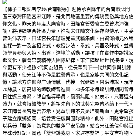
【柿子日報記者李玲/台南報導】迎傳承百餘年的台南市北門
區三寮灣田隆宮宋江陣，是北門地區重要的傳統民俗與地方信
仰文化。昨天的年度大廟會時，田隆宮管委會主委曾洪沛強
調，將持續結合社區力量，推動宋江陣文化保存與傳承。主委
曾洪沛表示，田隆宮長年辦理兒童武藝集訓，由資深師兄依程
度採一對一及套招方式，教授步法、拳式、兵器及陣式，並帶
領學員參與入館、出香、遶境等活動，讓孩子在實作中認識家
鄉文化，體會忠義精神與團隊紀律。宋江陣歷經世代接棒，現
今更有不少祖孫3代同為組員，從長輩到下一代共同參與訓練
與活動，使宋江陣不僅是武藝傳承，也是家族共同的文化記
憶，讓地方信仰與庄頭情感一代接一代延續。曾洪沛說，現年
70餘歲、居高雄的總教練曾進興，30多年來每逢訓練期間皆每
日往返三寮灣，親自指導學員，風雨無阻。他表示，只要還有
體力，就會持續教學，將祖先留下的武藝完整傳承給下一代。
宋江陣會長曾進吉表示，兒童訓練不只是培養新血，更希望孩
子建立家鄉認同，培養責任感與團隊精神。此外，田隆宮推出
以兵器「雙斧」為意象的雙斧平安吊飾，結合宋江爺信仰與百
年硃砂註記，寓意「雙斧護我身、家運存雙福；平安吉祥物、