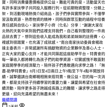
寶，同時消費優惠價格提供公益。難能可貴的是，活動當天也
有許多家扶學子共同投入服務行列。從前期物資整理、分類上
架，到活動現場熱情介紹商品，孩子們參與實際參與，不僅學
習汲取資源、熟悉物資的精神，同時與群眾互動的過程中培養
責任感與自信心。家扶學子小齊（化名）分享：“謝謝大家在
炎熱的天氣中來到我們這裡支持我們，自己看到整理的一件商
品就去賣了，想到這些收入能成為我和弟弟妹妹的註冊費，心
裡感到很踏實，也充滿了成就感。”南台南家扶幼委員會楊政
達主委表示，非常感謝所有捐獻物資的企業夥伴及善心人士，
正有大家的愛心支持，才能共同築起這座助學平台。特賣會的
每一筆收入都將轉化為孩子們的助學資源，切實感愧不敢面對
家庭開學季的經濟壓力，陪伴孩子們勇敢邁向求學之路！「無
盡-助學特賣會」8月3日至4日兩日上午9點至下午4點半開放持
續，誠摯邀請台南鄉親相揪來逛特賣、做公益。您的每一次消
費，都是支持孩子持續學習的重要力量，讓愛與希望在社會持
續流動，陪伴更多孩子跨越成長路上的難關、讓求學之路走得
更遠，迎向充滿希望的無盡未來！
繼續閱讀
5天前