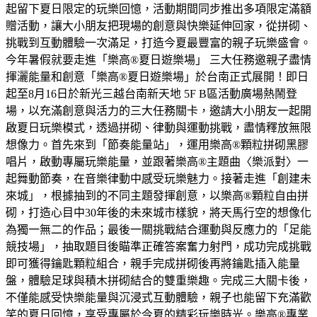
起留下夏日限定的玩樂回憶，活動期間同步推出多項限定滿額
贈活動，讓大小朋友把現場的創意與快樂延伸回家，從拼砌、
挑戰到互動體驗一次滿足，打造今夏最豐富的親子玩樂盛會。
今年暑假就要走進「樂高®夏日遊樂場」 三大任務邀親子盡情
揮灑能量和創意「樂高®夏日遊樂場」於台南正式展開！即日
起至8月16日於新光三越台南新天地 5F B區活動廣場熱鬧登
場，以充滿創意與活力的三大任務關卡，邀請大小朋友一起開
啟夏日玩樂模式，透過拼砌、律動與運動挑戰，盡情釋放無限
想像力。首先來到「節奏能量站」，運用樂高®顆粒拼砌黑膠
唱片，啟動專屬玩樂能量，並跟著樂高®主題曲〈樂派對〉一
起舞動節奏，在音樂律動中感受玩樂魅力。接著走進「創建未
來城」，根據抽到的不同主題發揮創意，以樂高®顆粒自由拼
砌，打造心目中30年後的未來城市樣貌，將天馬行空的想像化
為獨一無二的作品；最後一關挑戰結合運動與反應力的「足能
競技場」，抽取題目後瞄準正確答案奮力射門，成功完成挑戰
即可獲得鑰匙顆粒組合，親手完成拼砌後再將鑰匙插入能量
盤，體驗足球與積木拼砌結合的雙重樂趣。完成三大關卡後，
不僅能感受快樂能量與沉浸式互動體驗，親子也能留下充滿歡
笑的夏日回憶，享受專屬於今夏的精彩玩樂時光。樂高®專業