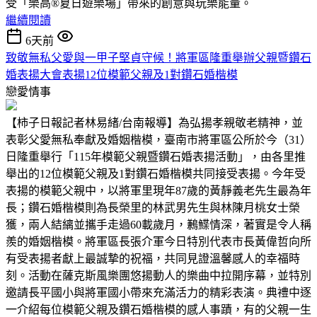
受「樂高®夏日遊樂場」帶來的創意與玩樂能量。
繼續閱讀
6天前
致敬無私父愛與一甲子堅貞守候！將軍區隆重舉辦父親暨鑽石
婚表揚大會表揚12位模範父親及1對鑽石婚楷模
戀愛情事
【柿子日報記者林易緒/台南報導】為弘揚孝親敬老精神，並
表彰父愛無私奉獻及婚姻楷模，臺南市將軍區公所於今（31）
日隆重舉行「115年模範父親暨鑽石婚表揚活動」，由各里推
舉出的12位模範父親及1對鑽石婚楷模共同接受表揚。今年受
表揚的模範父親中，以將軍里現年87歲的黃靜義老先生最為年
長；鑽石婚楷模則為長榮里的林武男先生與林陳月桃女士榮
獲，兩人結縭並攜手走過60載歲月，鶼鰈情深，著實是令人稱
羨的婚姻楷模。將軍區長張介軍今日特別代表市長黃偉哲向所
有受表揚者獻上最誠摯的祝福，共同見證溫馨感人的幸福時
刻。活動在薩克斯風樂團悠揚動人的樂曲中拉開序幕，並特別
邀請長平國小與將軍國小帶來充滿活力的精彩表演。典禮中逐
一介紹每位模範父親及鑽石婚楷模的感人事蹟，有的父親一生