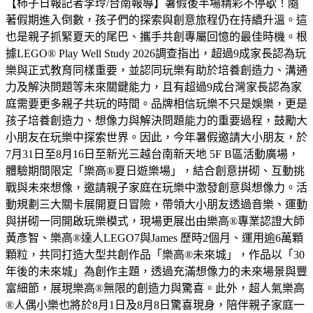
【柿子日報記者李玲/台南報導】暑假後半場精彩不停歇！隨
著假期進入倒數，孩子們的探索與創意旅程仍在持續升溫。這
也是親子抓緊夏天的尾巴、攜手共創專屬回憶的最佳時機。根
據LEGO® Play Well Study 2026調查指出，超過9成家長認為玩
樂與正式教育同樣重要，並認同玩樂有助於培養創造力、溝通
力及解決問題等未來關鍵能力，且有超過9成台灣家長認為家
庭需要更多親子共玩的時間。品牌相信玩樂不只是娛樂，更是
孩子培養創造力、想像力與解決問題能力的重要過程，鼓勵大
小朋友在玩樂中探索世界。因此，今年暑假邀請大小朋友，於
7月31日至8月16日至新光三越台南新天地 5F B區活動廣場，
體驗期間限定「樂高®夏日遊樂場」，結合創意拼砌、互動挑
戰與未來想像，邀請親子家庭在玩樂中激發創意與想像力。活
動規劃三大關卡展開夏日冒險，帶領大小朋友透過音樂、運動
與拼砌一同開啟玩樂模式，現場更展出由樂高®專業認證大師
黃彥智、樂高®達人LEGO7與James 歷時2個月、運用逾6萬顆
顆粒，共同打造大型共創作品「樂高®未來城」，作品以「30
年後的未來城」為創作主題，透過充滿想像力的未來場景與豐
富細節，展現樂高®無限的創造力與驚喜。此外，超人氣樂高
®人偶小樂也將於8月1日及8月8日驚喜現身，陪伴親子家庭一