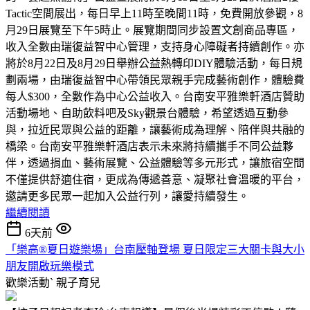
Tactic空間展出，每日早上11時至晚間11時，免費開放參觀，8
月29日展覽至下午5時止。展覽期間同步設置文創商品專區，
收入全數由瑞復益智中心管理，支持身心障礙者持續創作。亦
將於8月22日及8月29日舉辦公益熱轉印DIY體驗活動，每日規
劃兩場，由瑞復益智中心帶領民眾親手完成藝術創作，體驗費
每人$300，全數作為中心公益收入。台南安平雅樂軒酒店贊助
活動場地、自助飲料吧及Sky觀景台體驗，希望透過互動參
與，拉近民眾與公益的距離，讓藝術成為理解、陪伴與共融的
橋梁。台南安平雅樂軒酒店表示未來將持續攜手不同公益夥
伴，透過捐血、藝術展覽、公益體驗等多元形式，讓旅宿空間
不僅提供舒適住宿，更成為傳遞善意、凝聚社會溫暖的平台，
邀請更多民眾一起加入公益行列，讓愛持續發生。
繼續閱讀
6天前
「樂高®夏日遊樂場」台南壓軸登場 夏日限定三大關卡與大小
朋友開啟玩樂模式
歡樂活動ˋ
親子育兒