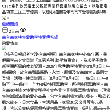
康；購買統一企業指定商品再加贈5% OPENPOINT點數。
CITY系列飲品推出父親節專屬杯套還能暖心留言，以及指定
品項買二送二等優惠，以暖心細節陪伴爸爸享受專屬咖啡時
光。
繼續閱讀
2天前
南台南家扶集愛助學特賣傳希望
戀愛情事
【柿子日報記者李玲/台南報導】南台南家扶中心每年寒、暑
假開學前夕會舉辦「無窮系列-助學特賣會」，為求學子收集
新學期所需的教育資源。2026年秋季助學特賣會從8月3日上午
9點開始，於台南郵局屬路、永樂、原佃及安南四大支局同步
登場，活動一連舉辦兩天（8月3日至8月4日），每日自上午9
點至下午4點半，全力突破特匯聚助學，所得將匯聚助學。南
台南家扶這次特賣會獲得社會各界企業與民眾熱情響應，現場
集琳瑯瑯滿目的愛心商品，包含台南劍橋大飯店餐券、鴨母老
撾水餃券、日常食品、生活用品、家電3C及文具等多元品
項，皆以公益結優惠價格提供民眾熱情響應，吸引市民前來尋