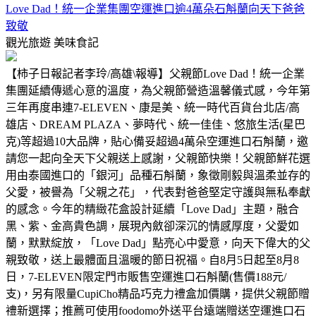
Love Dad！統一企業集團空運進口逾4萬朵石斛蘭向天下爸爸
致敬
觀光旅遊
美味食記
【柿子日報記者李玲/高雄\報導】父親節Love Dad！統一企業
集團延續傳遞心意的溫度，為父親節營造溫馨儀式感，今年第
三年再度串連7-ELEVEN、康是美、統一時代百貨台北店/高
雄店、DREAM PLAZA、夢時代、統一佳佳、悠旅生活(星巴
克)等超過10大品牌，貼心備妥超過4萬朵空運進口石斛蘭，邀
請您一起向全天下父親送上感謝，父親節快樂！父親節鮮花選
用由泰國進口的「銀河」品種石斛蘭，象徵剛毅與溫柔並存的
父愛，被譽為「父親之花」，代表對爸爸堅定守護與無私奉獻
的感念。今年的精緻花盒設計延續「Love Dad」主題，融合
黑、紫、金高貴色調，展現內斂卻深沉的情感厚度，父愛如
蘭，默默綻放，「Love Dad」點亮心中愛意，向天下偉大的父
親致敬，送上最體面且溫暖的節日祝福。自8月5日起至8月8
日，7-ELEVEN限定門市販售空運進口石斛蘭(售價188元/
支)，另有限量CupiCho精品巧克力禮盒加價購，提供父親節贈
禮新選擇；推薦可使用foodomo外送平台遠端贈送空運進口石