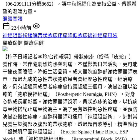
（06-2991111分機8652），讓中秋祝福化為支持公益、傳遞希
望的溫暖力量。
繼續閱讀
22小時前
神經阻斷術緩解帶狀皰疹疼痛降低皰疹後神經痛風險
醫療保健
醫療保健
【柿子日報記者李玲/台南報導】帶狀皰疹（俗稱「皮蛇」）
發作時，常伴隨劇烈灼熱與刺痛，不僅影響日常活動，更可能
干擾夜間睡眠，降低生活品質。成大醫院麻醉部謝佑蓮醫師表
示，超過九成的急性帶狀皰疹患者會經歷急性疼痛，經治療
後，仍有超過兩成患者疼痛會持續超過三個月，演變為難以治
癒的「皰疹後神經痛」（Postherpetic Neuralgia, PHN），對身
心造成長期影響。謝佑蓮醫師說明，帶狀皰疹的治療，以抗病
毒藥物搭配止痛藥物為主。為了更有效控制急性疼痛，並預防
演變為慢性疼痛，麻醉科醫師可運用「神經阻斷術」，針對常
見發生於胸部及腹部的帶狀皰疹，透過超音波導引，精準執行
「豎脊肌平面神經阻斷」（Erector Spinae Plane Block, ESP
block）或「胸椎旁神經阻斷」（Paravertebral Block, PVB），