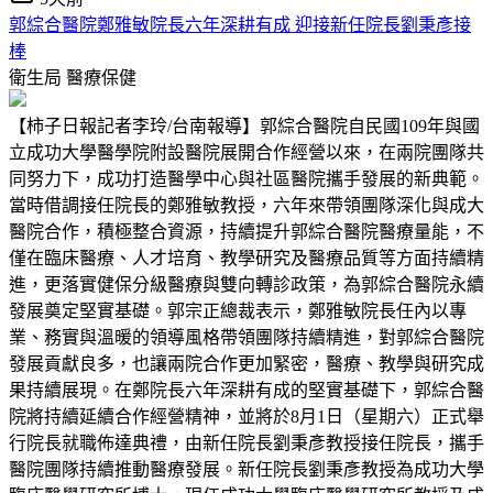
郭綜合醫院鄭雅敏院長六年深耕有成 迎接新任院長劉秉彥接
棒
衛生局
醫療保健
【柿子日報記者李玲/台南報導】郭綜合醫院自民國109年與國
立成功大學醫學院附設醫院展開合作經營以來，在兩院團隊共
同努力下，成功打造醫學中心與社區醫院攜手發展的新典範。
當時借調接任院長的鄭雅敏教授，六年來帶領團隊深化與成大
醫院合作，積極整合資源，持續提升郭綜合醫院醫療量能，不
僅在臨床醫療、人才培育、教學研究及醫療品質等方面持續精
進，更落實健保分級醫療與雙向轉診政策，為郭綜合醫院永續
發展奠定堅實基礎。郭宗正總裁表示，鄭雅敏院長任內以專
業、務實與溫暖的領導風格帶領團隊持續精進，對郭綜合醫院
發展貢獻良多，也讓兩院合作更加緊密，醫療、教學與研究成
果持續展現。在鄭院長六年深耕有成的堅實基礎下，郭綜合醫
院將持續延續合作經營精神，並將於8月1日（星期六）正式舉
行院長就職佈達典禮，由新任院長劉秉彥教授接任院長，攜手
醫院團隊持續推動醫療發展。新任院長劉秉彥教授為成功大學