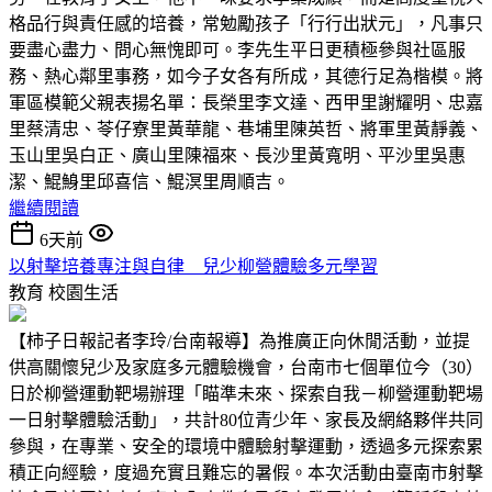
格品行與責任感的培養，常勉勵孩子「行行出狀元」，凡事只
要盡心盡力、問心無愧即可。李先生平日更積極參與社區服
務、熱心鄰里事務，如今子女各有所成，其德行足為楷模。將
軍區模範父親表揚名單：長榮里李文達、西甲里謝耀明、忠嘉
里蔡清忠、苓仔寮里黃華龍、巷埔里陳英哲、將軍里黃靜義、
玉山里吳白正、廣山里陳福來、長沙里黃寬明、平沙里吳惠
潔、鯤鯓里邱喜信、鯤溟里周順吉。
繼續閱讀
6天前
以射擊培養專注與自律 兒少柳營體驗多元學習
教育
校園生活
【柿子日報記者李玲/台南報導】為推廣正向休閒活動，並提
供高關懷兒少及家庭多元體驗機會，台南市七個單位今（30）
日於柳營運動靶場辦理「瞄準未來、探索自我－柳營運動靶場
一日射擊體驗活動」，共計80位青少年、家長及網絡夥伴共同
參與，在專業、安全的環境中體驗射擊運動，透過多元探索累
積正向經驗，度過充實且難忘的暑假。本次活動由臺南市射擊