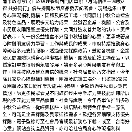
南市政府今(5)日於總理餐廳西門店舉辦「月滿相逢－溫暖送
禮 共好同行」優先採購秋節產品發表記者會，現場邀集11家
身心障礙福利機構、團體及庇護工場，共同展出中秋公益禮盒
及特色產品，展現多元培力成果，並號召企業、機關、公會及
市民朋友踴躍響應優先採購，共同打造友善共融的城市。黃偉
哲表示，每一份公益禮盒不只是中秋送禮的心意，更承載著身
心障礙朋友努力學習、工作與成長的成果。市府持續推動身心
障礙者多元支持服務，透過優先採購政策，鼓勵各機關、企業
及民間團體採購身心障礙福利機構、團體及庇護工場產品，以
穩定訂單支持服務永續發展，讓更多身心障礙朋友有參與工
作、培養技能及建立自信的機會。社會局長郭乃文指出，今年
除11家身心障礙福利機構、團體及庇護工場外，也邀請2家婦
女團體及2家日間作業設施共同參與，希望透過中秋重要銷售
檔期，讓更多民眾看見不同族群經由專業培力與技能訓練所展
現的多元能力與產品價值。社會局說明，今年各單位推出多款
中秋公益禮盒，從經典糕餅、烘焙點心到特色伴手禮一應俱
全，可滿足企業採購及民眾送禮需求。歡迎各界踴躍支持優先
採購，電子型錄可至社會局官網最新消息下載，或至「台南好
心意」網站查詢產品資訊，亦可洽社會局身心障礙福利科