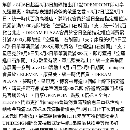
斛蘭，8月6日起至8月8日加碼推出用1點OPENPOINT即可享
免運優惠，邀請您表達對爸爸的敬重之愛。8月7日起至8月9
日，統一時代百貨高雄店、夢時代會員於當日全館指定櫃位消
費累計滿3,000元即贈送「空運進口石斛蘭」1支；統一時代百
貨台北店、DREAM PLAZA會員於當日全館指定櫃位消費累
計滿2,000元即贈送「空運進口石斛蘭」1支；康是美8月5日至
8月9日單筆消費滿2,888元即免費送「空運進口石斛蘭」1支；
星巴克於8月6日到8月8日單筆消費滿888元，即可獲得「空運
進口石斛蘭」1支(數量有限、單店贈完為止)。統一企業集團
亦展開一系列Love Dad活動！8月5日至8月9日期間，uniopen
會員於7-ELEVEN、康是美、統一時代百貨、DREAM
PLAZA、夢時代、星巴克、博客來等逾13個線上線下指定通
路，購買指定商品或單筆消費滿888元起 (各通路滿額門檻請
見官網公告），再享OPENPOINT點數10倍送。全台7-
ELEVEN門市更推出uniopen會員消費滿額優惠三重送活動，
結帳金額滿250元送20元滿額折價券(至8月11日止下次消費滿
250元即可折抵)，最高結帳金額1,111元就可獲得購物金與
UNIDESIGN新柔感抽取式衛生紙1串贈品兌換券等超多好