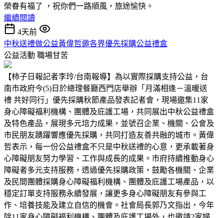
榮眷有福了 ，祝你們一路順風，旅途愉快。
繼續閱讀
4天前
中秋送禮做公益黃偉哲邀各界優先採購公益禮盒
公益活動
職場甘苦
【柿子日報記者李玲/台南報導】為以實際採購支持公益，台
南市政府今(5)日於總理餐廳西門店舉辦「月滿相逢－溫暖送
禮 共好同行」優先採購秋節產品發表記者會，現場邀集11家
身心障礙福利機構、團體及庇護工場，共同展出中秋公益禮盒
及特色產品，展現多元培力成果，並號召企業、機關、公會及
市民朋友踴躍響應優先採購，共同打造友善共融的城市。黃偉
哲表示，每一份公益禮盒不只是中秋送禮的心意，更承載著身
心障礙朋友努力學習、工作與成長的成果。市府持續推動身心
障礙者多元支持服務，透過優先採購政策，鼓勵各機關、企業
及民間團體採購身心障礙福利機構、團體及庇護工場產品，以
穩定訂單支持服務永續發展，讓更多身心障礙朋友有參與工
作、培養技能及建立自信的機會。社會局長郭乃文指出，今年
除11家身心障礙福利機構、團體及庇護工場外，也邀請2家婦