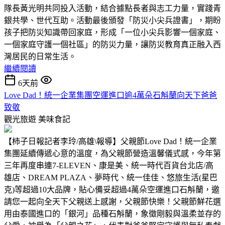
隊長黃光明共同投入活動，結合據點長者與志工力量，實踐青
銀共學、世代互助。活動最後頒發「防災小尖兵證書」，期盼
孩子把防災知識帶回家庭，形成「一位小尖兵影響一個家庭、
一個家庭守護一個社區」的防災力量，讓防災教育真正融入西
灣居民的日常生活。
繼續閱讀
6天前
Love Dad！統一企業集團空運進口逾4萬朵石斛蘭向天下爸爸
致敬
觀光旅遊
美味食記
【柿子日報記者李玲/高雄\報導】父親節Love Dad！統一企業
集團延續傳遞心意的溫度，為父親節營造溫馨儀式感，今年第
三年再度串連7-ELEVEN、康是美、統一時代百貨台北店/高
雄店、DREAM PLAZA、夢時代、統一佳佳、悠旅生活(星巴
克)等超過10大品牌，貼心備妥超過4萬朵空運進口石斛蘭，邀
請您一起向全天下父親送上感謝，父親節快樂！父親節鮮花選
用由泰國進口的「銀河」品種石斛蘭，象徵剛毅與溫柔並存的