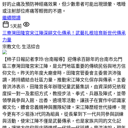
好的止痛及預防神經痛效果，但少數患者可能出現頭暈、嗜睡
或注射部位疼痛等輕微的不適。
繼續閱讀
5天前
三寮灣田隆宮宋江陣深耕文化傳承！武藝扎根培育新世代傳承
力量
宗教文化
生活綜合
【柿子日報記者李玲/台南報導】迎傳承百餘年的台南市北門
區三寮灣田隆宮宋江陣，是北門地區重要的傳統民俗與地方信
仰文化。昨天的年度大廟會時，田隆宮管委會主委曾洪沛強
調，將持續結合社區力量，推動宋江陣文化保存與傳承。主委
曾洪沛表示，田隆宮長年辦理兒童武藝集訓，由資深師兄依程
度採一對一及套招方式，教授步法、拳式、兵器及陣式，並帶
領學員參與入館、出香、遶境等活動，讓孩子在實作中認識家
鄉文化，體會忠義精神與團隊紀律。宋江陣歷經世代接棒，現
今更有不少祖孫3代同為組員，從長輩到下一代共同參與訓練
與活動，使宋江陣不僅是武藝傳承，也是家族共同的文化記
憶，讓地方信仰與庄頭情感一代接一代延續。曾洪沛說，現年