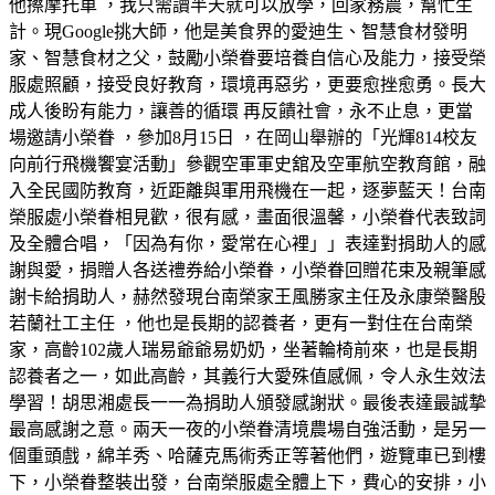
他擦摩托車 ，我只需讀半天就可以放學，回家務農，幫忙生
計。現Google挑大師，他是美食界的愛迪生、智慧食材發明
家、智慧食材之父，鼓勵小榮眷要培養自信心及能力，接受榮
服處照顧，接受良好教育，環境再惡劣，更要愈挫愈勇。長大
成人後盼有能力，讓善的循環 再反饋社會，永不止息，更當
場邀請小榮眷 ，參加8月15日 ，在岡山舉辦的「光輝814校友
向前行飛機饗宴活動」參觀空軍軍史舘及空軍航空教育館，融
入全民國防教育，近距離與軍用飛機在一起，逐夢藍天！台南
榮服處小榮眷相見歡，很有感，畫面很溫馨，小榮眷代表致詞
及全體合唱，「因為有你，愛常在心裡」」表達對捐助人的感
謝與愛，捐贈人各送禮券給小榮眷，小榮眷回贈花束及親筆感
謝卡給捐助人，赫然發現台南榮家王風勝家主任及永康榮醫殷
若蘭社工主任 ，他也是長期的認養者，更有一對住在台南榮
家，高齡102歲人瑞易爺爺易奶奶，坐著輪椅前來，也是長期
認養者之一，如此高齡，其義行大愛殊值感佩，令人永生效法
學習！胡思湘處長一一為捐助人頒發感謝狀。最後表達最誠摯
最高感謝之意。兩天一夜的小榮眷清境農場自強活動，是另一
個重頭戲，綿羊秀、哈薩克馬術秀正等著他們，遊覽車已到樓
下，小榮眷整裝出發，台南榮服處全體上下，費心的安排，小