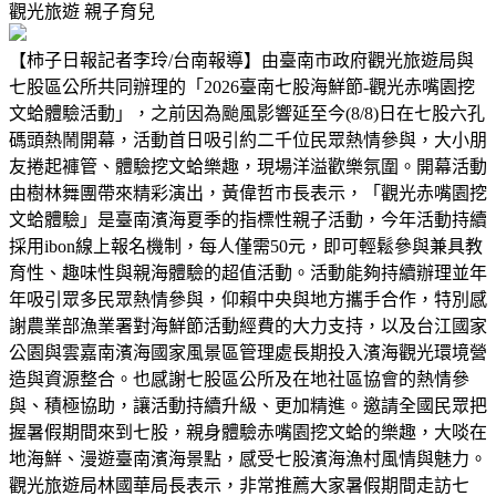
觀光旅遊
親子育兒
【柿子日報記者李玲/台南報導】由臺南市政府觀光旅遊局與
七股區公所共同辦理的「2026臺南七股海鮮節-觀光赤嘴園挖
文蛤體驗活動」，之前因為颱風影響延至今(8/8)日在七股六孔
碼頭熱鬧開幕，活動首日吸引約二千位民眾熱情參與，大小朋
友捲起褲管、體驗挖文蛤樂趣，現場洋溢歡樂氛圍。開幕活動
由樹林舞團帶來精彩演出，黃偉哲市長表示，「觀光赤嘴園挖
文蛤體驗」是臺南濱海夏季的指標性親子活動，今年活動持續
採用ibon線上報名機制，每人僅需50元，即可輕鬆參與兼具教
育性、趣味性與親海體驗的超值活動。活動能夠持續辦理並年
年吸引眾多民眾熱情參與，仰賴中央與地方攜手合作，特別感
謝農業部漁業署對海鮮節活動經費的大力支持，以及台江國家
公園與雲嘉南濱海國家風景區管理處長期投入濱海觀光環境營
造與資源整合。也感謝七股區公所及在地社區協會的熱情參
與、積極協助，讓活動持續升級、更加精進。邀請全國民眾把
握暑假期間來到七股，親身體驗赤嘴園挖文蛤的樂趣，大啖在
地海鮮、漫遊臺南濱海景點，感受七股濱海漁村風情與魅力。
觀光旅遊局林國華局長表示，非常推薦大家暑假期間走訪七