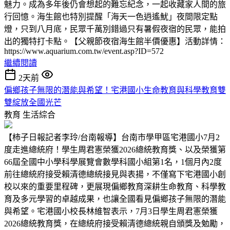
魅力。成為多年後仍會想起的難忘紀念，一起收藏家人間的旅
行回憶。海生館也特別提醒「海天一色逍遙魷」夜間限定點
燈，只到八月底，民眾千萬別錯過只有暑假夜宿的民眾，能拍
出的獨特打卡點。【父親節夜宿海生館半價優惠】活動詳情：
https://www.aquarium.com.tw/event.asp?ID=572
繼續閱讀
2天前
偏鄉孩子無限的潛能與希望！宅港國小生命教育與科學教育雙
雙綻放全國光芒
教育
生活綜合
【柿子日報記者李玲/台南報導】台南市學甲區宅港國小7月2
度走進總統府！學生周君憲榮獲2026總統教育獎、以及榮獲第
66屆全國中小學科學展覽會數學科國小組第1名，1個月內2度
前往總統府接受賴清德總統接見與表揚，不僅寫下宅港國小創
校以來的重要里程碑，更展現偏鄉教育深耕生命教育、科學教
育及多元學習的卓越成果，也讓全國看見偏鄉孩子無限的潛能
與希望。宅港國小校長林維智表示，7月3日學生周君憲榮獲
2026總統教育獎，在總統府接受賴清德總統親自頒獎及勉勵，