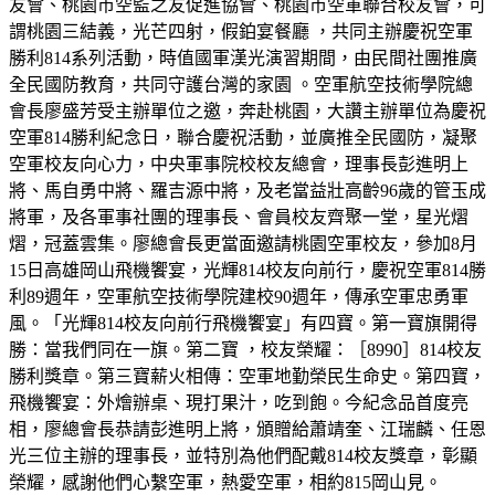
友會、桃園市空監之友促進協會、桃園市空軍聯合校友會，可
謂桃園三結義，光芒四射，假鉑宴餐廳 ，共同主辦慶祝空軍
勝利814系列活動，時值國軍漢光演習期間，由民間社團推廣
全民國防教育，共同守護台灣的家園 。空軍航空技術學院總
會長廖盛芳受主辦單位之邀，奔赴桃園，大讚主辦單位為慶祝
空軍814勝利紀念日，聯合慶祝活動，並廣推全民國防，凝聚
空軍校友向心力，中央軍事院校校友總會，理事長彭進明上
將、馬自勇中將、羅吉源中將，及老當益壯高齡96歲的管玉成
將軍，及各軍事社團的理事長、會員校友齊聚一堂，星光熠
熠，冠蓋雲集。廖總會長更當面邀請桃園空軍校友，參加8月
15日高雄岡山飛機饗宴，光輝814校友向前行，慶祝空軍814勝
利89週年，空軍航空技術學院建校90週年，傳承空軍忠勇軍
風。「光輝814校友向前行飛機饗宴」有四寶。第一寶旗開得
勝：當我們同在一旗。第二寶 ，校友榮耀：［8990］814校友
勝利獎章。第三寶薪火相傳：空軍地勤榮民生命史。第四寶，
飛機饗宴：外燴辦桌、現打果汁，吃到飽。今紀念品首度亮
相，廖總會長恭請彭進明上將，頒贈給蕭靖奎、江瑞麟、任恩
光三位主辦的理事長，並特別為他們配戴814校友獎章，彰顯
榮耀，感謝他們心繫空軍，熱愛空軍，相約815岡山見。