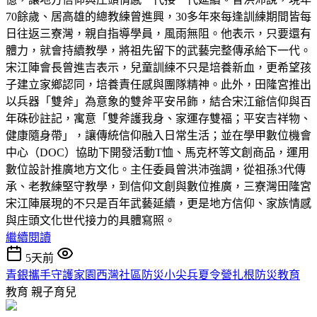
70餘歲、居高雄的總教練曾進興，30多年來每逢訓練期間皆每
日往返三寮灣，親自指導學員，風雨無阻。他表示，只要還有
體力，就會持續教學，將祖先留下的武藝完整傳承給下一代。
宋江陣會長曾進吉表示，兒童訓練不只是培養新血，更希望孩
子建立家鄉認同，培養責任感與團隊精神。此外，田隆宮推出
以兵器「雙斧」為意象的雙斧平安吊飾，結合宋江爺信仰與百
年硃砂註記，寓意「雙斧護我身、家運存雙福；平安吉祥物、
健康隨身帶」，讓傳統信仰融入日常生活；並在學甲數位機會
中心（DOC）協助下開發活動T恤、馬克杯等文創商品，運用
數位設計推廣地方文化。主任委員曾洪沛強調，從祖孫3代傳
承、老教練堅守教學，到信仰文創與數位推廣，三寮灣田隆宮
宋江陣展現的不只是百年武藝延續，更是地方信仰、家族情感
與庄頭文化世代接力的具體寫照。
繼續閱讀
5天前
青銀攜手守護家園西灣社區防災小尖兵夏令營扎根防災教育
教育
親子育兒