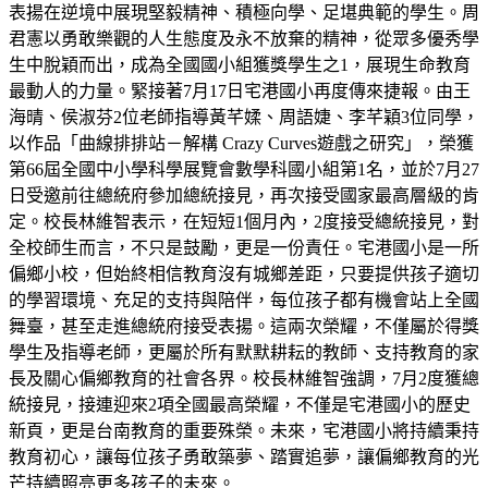
表揚在逆境中展現堅毅精神、積極向學、足堪典範的學生。周
君憲以勇敢樂觀的人生態度及永不放棄的精神，從眾多優秀學
生中脫穎而出，成為全國國小組獲獎學生之1，展現生命教育
最動人的力量。緊接著7月17日宅港國小再度傳來捷報。由王
海晴、侯淑芬2位老師指導黃芊媃、周語婕、李芊穎3位同學，
以作品「曲線排排站－解構 Crazy Curves遊戲之研究」，榮獲
第66屆全國中小學科學展覽會數學科國小組第1名，並於7月27
日受邀前往總統府參加總統接見，再次接受國家最高層級的肯
定。校長林維智表示，在短短1個月內，2度接受總統接見，對
全校師生而言，不只是鼓勵，更是一份責任。宅港國小是一所
偏鄉小校，但始終相信教育沒有城鄉差距，只要提供孩子適切
的學習環境、充足的支持與陪伴，每位孩子都有機會站上全國
舞臺，甚至走進總統府接受表揚。這兩次榮耀，不僅屬於得獎
學生及指導老師，更屬於所有默默耕耘的教師、支持教育的家
長及關心偏鄉教育的社會各界。校長林維智強調，7月2度獲總
統接見，接連迎來2項全國最高榮耀，不僅是宅港國小的歷史
新頁，更是台南教育的重要殊榮。未來，宅港國小將持續秉持
教育初心，讓每位孩子勇敢築夢、踏實追夢，讓偏鄉教育的光
芒持續照亮更多孩子的未來。