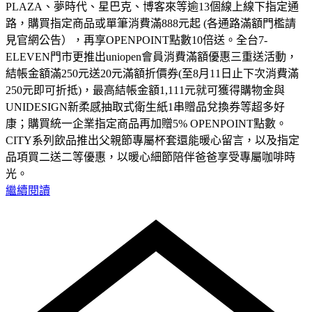
PLAZA、夢時代、星巴克、博客來等逾13個線上線下指定通
路，購買指定商品或單筆消費滿888元起 (各通路滿額門檻請
見官網公告），再享OPENPOINT點數10倍送。全台7-
ELEVEN門市更推出uniopen會員消費滿額優惠三重送活動，
結帳金額滿250元送20元滿額折價券(至8月11日止下次消費滿
250元即可折抵)，最高結帳金額1,111元就可獲得購物金與
UNIDESIGN新柔感抽取式衛生紙1串贈品兌換券等超多好
康；購買統一企業指定商品再加贈5% OPENPOINT點數。
CITY系列飲品推出父親節專屬杯套還能暖心留言，以及指定
品項買二送二等優惠，以暖心細節陪伴爸爸享受專屬咖啡時
光。
繼續閱讀