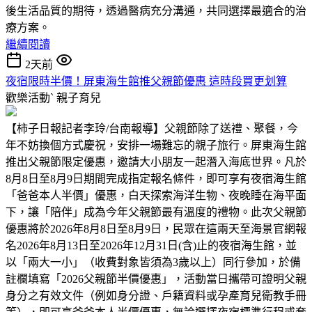
後生活品質的期待，透過醫病充分溝通，共同選擇最適合的治
療方案。
繼續閱讀
2天前
夜宿限時半價！屏東海生館推父親節優惠 這時段買更划算
歡樂活動ˋ
親子育兒
【柿子日報記者李玲/台南報導】父親節除了送禮、聚餐，今
年不妨換個方式慶祝，安排一場難忘的親子旅行。屏東海生館
推出父親節限定優惠，邀請大小朋友一起潛入海底世界。凡於
8月8日至8月9日期間完成指定報名條件，即可享有夜宿海生館
「爸爸本人半價」優惠，白天探索海洋生物、夜晚睡在海平面
下，讓「陪伴」成為今年父親節最有溫度的禮物。此次父親節
優惠將於2026年8月8日至8月9日，民眾在這兩天至海景官網報
名2026年8月13日至2026年12月31日(含)止的夜宿海生館，並
以「兩大一小」（收費對象皆須為3歲以上）同行參加，於備
註欄填寫「2026父親節半價優惠」，活動當日攜帶可證明父親
身分之有效文件（例如身分證、戶籍資料或孕產育兒衛教手冊