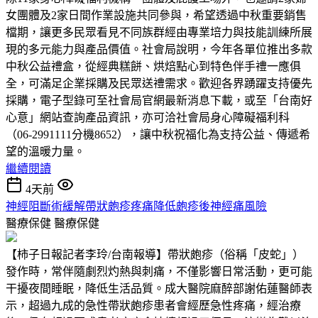
女團體及2家日間作業設施共同參與，希望透過中秋重要銷售
檔期，讓更多民眾看見不同族群經由專業培力與技能訓練所展
現的多元能力與產品價值。社會局說明，今年各單位推出多款
中秋公益禮盒，從經典糕餅、烘焙點心到特色伴手禮一應俱
全，可滿足企業採購及民眾送禮需求。歡迎各界踴躍支持優先
採購，電子型錄可至社會局官網最新消息下載，或至「台南好
心意」網站查詢產品資訊，亦可洽社會局身心障礙福利科
（06-2991111分機8652），讓中秋祝福化為支持公益、傳遞希
望的溫暖力量。
繼續閱讀
4天前
神經阻斷術緩解帶狀皰疹疼痛降低皰疹後神經痛風險
醫療保健
醫療保健
【柿子日報記者李玲/台南報導】帶狀皰疹（俗稱「皮蛇」）
發作時，常伴隨劇烈灼熱與刺痛，不僅影響日常活動，更可能
干擾夜間睡眠，降低生活品質。成大醫院麻醉部謝佑蓮醫師表
示，超過九成的急性帶狀皰疹患者會經歷急性疼痛，經治療