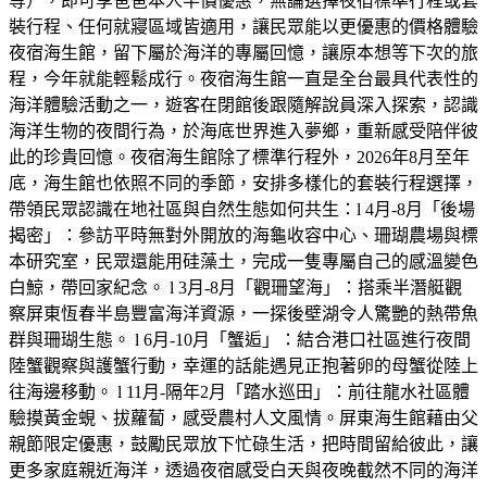
等），即可享爸爸本人半價優惠，無論選擇夜宿標準行程或套
裝行程、任何就寢區域皆適用，讓民眾能以更優惠的價格體驗
夜宿海生館，留下屬於海洋的專屬回憶，讓原本想等下次的旅
程，今年就能輕鬆成行。夜宿海生館一直是全台最具代表性的
海洋體驗活動之一，遊客在閉館後跟隨解說員深入探索，認識
海洋生物的夜間行為，於海底世界進入夢鄉，重新感受陪伴彼
此的珍貴回憶。夜宿海生館除了標準行程外，2026年8月至年
底，海生館也依照不同的季節，安排多樣化的套裝行程選擇，
帶領民眾認識在地社區與自然生態如何共生：l 4月-8月「後場
揭密」：參訪平時無對外開放的海龜收容中心、珊瑚農場與標
本研究室，民眾還能用硅藻土，完成一隻專屬自己的感溫變色
白鯨，帶回家紀念。 l 3月-8月「觀珊望海」：搭乘半潛艇觀
察屏東恆春半島豐富海洋資源，一探後壁湖令人驚艷的熱帶魚
群與珊瑚生態。 l 6月-10月「蟹逅」：結合港口社區進行夜間
陸蟹觀察與護蟹行動，幸運的話能遇見正抱著卵的母蟹從陸上
往海邊移動。 l 11月-隔年2月「踏水巡田」：前往龍水社區體
驗摸黃金蜆、拔蘿蔔，感受農村人文風情。屏東海生館藉由父
親節限定優惠，鼓勵民眾放下忙碌生活，把時間留給彼此，讓
更多家庭親近海洋，透過夜宿感受白天與夜晚截然不同的海洋