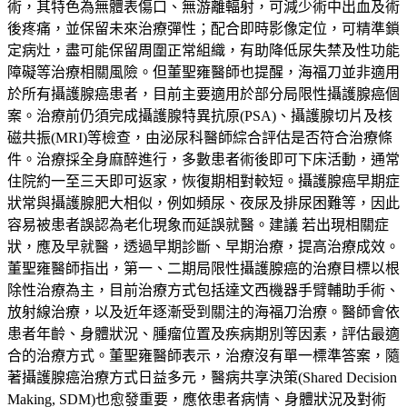
術，其特色為無體表傷口、無游離輻射，可減少術中出血及術
後疼痛，並保留未來治療彈性；配合即時影像定位，可精準鎖
定病灶，盡可能保留周圍正常組織，有助降低尿失禁及性功能
障礙等治療相關風險。但董聖雍醫師也提醒，海福刀並非適用
於所有攝護腺癌患者，目前主要適用於部分局限性攝護腺癌個
案。治療前仍須完成攝護腺特異抗原(PSA)、攝護腺切片及核
磁共振(MRI)等檢查，由泌尿科醫師綜合評估是否符合治療條
件。治療採全身麻醉進行，多數患者術後即可下床活動，通常
住院約一至三天即可返家，恢復期相對較短。攝護腺癌早期症
狀常與攝護腺肥大相似，例如頻尿、夜尿及排尿困難等，因此
容易被患者誤認為老化現象而延誤就醫。建議 若出現相關症
狀，應及早就醫，透過早期診斷、早期治療，提高治療成效。
董聖雍醫師指出，第一、二期局限性攝護腺癌的治療目標以根
除性治療為主，目前治療方式包括達文西機器手臂輔助手術、
放射線治療，以及近年逐漸受到關注的海福刀治療。醫師會依
患者年齡、身體狀況、腫瘤位置及疾病期別等因素，評估最適
合的治療方式。董聖雍醫師表示，治療沒有單一標準答案，隨
著攝護腺癌治療方式日益多元，醫病共享決策(Shared Decision
Making, SDM)也愈發重要，應依患者病情、身體狀況及對術