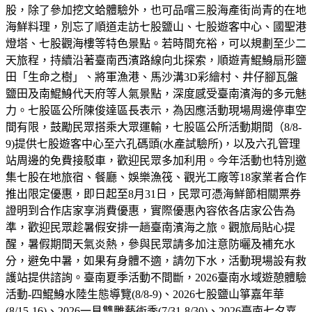
股，除了參加挖文蛤體驗外，也可品嚐三股海產街尚青的在地
海鮮料理，別忘了順道走訪七股鹽山、七股遊客中心、國聖港
燈塔、七股觀海樓等特色景點。若時間充裕，可以規劃至少二
天旅程，持續沿著臺南西濱路線向北探索，順遊青鯤鯓扇形鹽
田「生命之樹」、將軍漁港、馬沙溝3D彩繪村、井仔腳瓦盤
鹽田及南鯤鯓代天府等人氣景點，深度感受臺南濱海的多元魅
力。七股區公所陳俊達區長表示，為因應活動現場周邊停車空
間有限，鼓勵民眾搭乘大眾運輸，七股區公所活動期間（8/8-
9)提供七股遊客中心至六孔碼頭(水產試驗所)，以及六孔管理
站周邊的免費接駁車，歡迎民眾多加利用。今年活動也特別邀
集七股在地旅宿、餐廳、娛樂漁筏、觀光工廠等18家業者合作
推出限定優惠，即日起至8月31日，民眾可憑海鮮節相關票券
證明到合作店家享消費優惠，實際優惠內容依各店家公告為
準，歡迎民眾趁暑假安排一趟臺南濱海之旅。觀旅局貼心提
醒，暑假期間天氣炎熱，參與民眾請多加注意防曬及補充水
分，避免中暑，如果有身體不適，請勿下水，活動現場設有救
護站提供諮詢。臺南夏季活動不間斷，2026臺南水域遊憩體驗
活動-四鯤鯓水陸生態導覽(8/8-9)、2026七股鹽山箏嘉年華
(8/15-16)、2026一見雙雕藝術季(7/31-8/30)、2026臺南七夕嘉