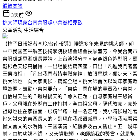
繼續閱讀
3天前
挑大師現身台南榮服處小榮眷相見歡
公益活動
生活綜合
【柿子日報記者李玲/台南報導】睽違多年未見的挑大師，卽
中華民國空軍航空技術學院校總會總會長廖盛芳，今受台南市
榮服處胡思湘處長邀請，上台演講分享。身穿銀色造型服，頭
戴銀色天線高桶帽，一出場便語驚四座，口出「凡進我門者皆
王侯將相」「凡出我門者皆老饕食神」放眼星球，獨步天下吾
挑大師也！向大家問候，驚豔全場。挑大師首次以幼年家庭環
境為題，鼓勵小榮眷要有，「自信」問在場的貴賓及小榮眷，
自信是天生的？還是後天的？導入正題，自曝家庭是三級貧
戶，父母親在外縣市工作打拼，全由祖父母，隔代教養，養外
祖母也住在家裡面，眼睛半瞎，是一名乞丐，我小時候是吃著
祂乞討來的東西長大的，到現在我都很感恩，小學時我就看得
懂文言文的水滸傳、三國演義、紅樓夢及古文觀止。五十幾年
前，由於功課不錯 ，又天資聰穎 ，老師給我的獎賞，就是幫