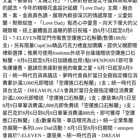
父愛，被譽為「父親之花」，代表對爸爸堅定守護與無私奉獻
的感念。今年的精緻花盒設計延續「Love Dad」主題，融合
黑、紫、金高貴色調，展現內斂卻深沉的情感厚度，父愛如
蘭，默默綻放，「Love Dad」點亮心中愛意，向天下偉大的父
親致敬，送上最體面且溫暖的節日祝福。自8月5日起至8月8
日，7-ELEVEN限定門市販售空運進口石斛蘭(售價188元/
支)，另有限量CupiCho精品巧克力禮盒加價購，提供父親節贈
禮新選擇；推薦可使用foodomo外送平台遠端贈送空運進口石
斛蘭，8月6日起至8月8日加碼推出用1點OPENPOINT即可享
免運優惠，邀請您表達對爸爸的敬重之愛。8月7日起至8月9
日，統一時代百貨高雄店、夢時代會員於當日全館指定櫃位消
費累計滿3,000元即贈送「空運進口石斛蘭」1支；統一時代百
貨台北店、DREAM PLAZA會員於當日全館指定櫃位消費累
計滿2,000元即贈送「空運進口石斛蘭」1支；康是美8月5日至
8月9日單筆消費滿2,888元即免費送「空運進口石斛蘭」1支；
星巴克於8月6日到8月8日單筆消費滿888元，即可獲得「空運
進口石斛蘭」1支(數量有限、單店贈完為止)。統一企業集團
亦展開一系列Love Dad活動！8月5日至8月9日期間，uniopen
會員於7-ELEVEN、康是美、統一時代百貨、DREAM