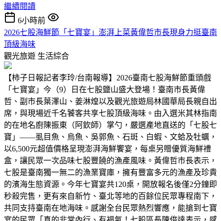
繼續閱讀
6小時前
2026七股海鮮節「七寶宴」澎湃上菜黃偉哲市長現身力挺臺南
頂級海味
觀光旅遊
生活綜合
【柿子日報記者李玲/台南報導】2026臺南七股海鮮節重頭戲
「七寶宴」今（9）日在七股鹽山盛大登場！臺南市長黃偉
哲、副市長葉澤山、姜淋煌以及觀光旅遊局林國華局長親自出
席，與現場近千名饕客共享七股頂級海味。由入選米其林指南
的在地名廚陳振東（阿欽師）掌勺，嚴選產地直送的「七股七
寶」——虱目魚、烏魚、吳郭魚、石斑、白蝦、文蛤及牡蠣，
以6,500元超值價格呈現澎湃海鮮饗宴，每桌另贈優質海鮮禮
盒，讓民眾一次品味七股豐饒的漁產風味。黃偉哲市長表示，
七股是臺南獨一無二的漁業寶庫，擁有豐富多元的漁產及珍貴
的濱海生態資源。今年七寶宴共120桌，開放報名後僅2分鐘即
秒殺完售，更有來自新竹、臺北等地的百餘位民眾專程南下，
共同支持臺南在地海味。感謝全台民眾熱烈響應，能搶到七寶
宴的民眾「真的非常內行、有福氣！七股區長陳俊達表示，感