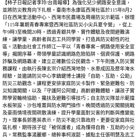
【柿子日報記者李玲/台南報導】為強化兒少網路安全意識，
並將防災教育向下扎根，臺南市永康區西灣社區於115年8月2
日在西灣里活動中心、西灣市民農場及周邊防災示範區，辦理
「115年暑期青春專案暨西灣社區防災小尖兵夏令營」，從上
午9時3至晚間20時，透過青銀共學、實作體驗及夜間避難演
練，讓學童、高齡者與志工共同學習，打造具防災韌性的社
區。活動由社會工作師江一平以「青春專案－網路使用安全宣
導」揭開序幕，帶領學童認識網路危險陷阱、個資保護、網路
詐騙及網路霸凌，建立正確數位公民觀念。下午則進入防災實
務課程，由執行長陳玄宗介紹西灣地勢、水患成因及歷年淹水
經驗，並邀請防災中心李鎮鍵博士講授「自助、互助、公助」
防災三助觀念。課程更安排家庭防災卡製作、緊急避難包、防
災知識闖關，以及「守護阿公阿嬤」高齡避難體驗，讓孩子實
際學習輪椅協助、攙扶及避難引導技巧；自主防災隊並示範擋
水板架設、沙包堆置與防水閘門操作。晚間透過防災闖關挑戰
及豪雨情境夜間疏散演練，提升學童面對災害的判斷與應變能
力。理事長郭惠英表示，防災不能只靠政府，更要從家庭與社
區扎根，期待孩子從「被保護者」成為懂得自救、互助的小尖
兵。常務監事湯麗鄉、總幹事柯淑懿、據點主任張明慧及志工