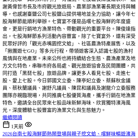
謝黃偉哲市長及市府觀光旅遊局、農業部漁業署長期支持與輔
導，也感謝臺鹽公司七股鹽山提供場地並全力協助，讓今年七
股海鮮節能順利舉辦。七寶宴不僅是品嚐七股海鮮的年度盛
會，更是行銷地方漁業特色、帶動觀光的重要平台。陳俊達指
出，七股海鮮節系列活動內容豐富，除了七寶宴外，還有深受
民眾好評的「觀光赤嘴園挖文蛤」、社區農漁特產展售，以及
「揪團遊七GO」等多元行程，帶領遊客深入認識七股的漁村
風情與在地產業。未來公所也將持續結合生態、農漁產業及地
方文化特色，串聯市府各局處、觀光旅遊協會及民間團體，共
同打造「黑琵七股」旅遊品牌，讓更多人看見七股、走進七
股、愛上七股。今日郭國文立委、陳亭妃立委、蔡蘇秋金議
員、蔡秋蘭議員、謝舒凡議員、陳昆和議員及謝龍介立委服務
團隊亦親臨現場，共同推廣七股優質海產，攜手行銷在地漁業
特色，邀請全台民眾來七股品味新鮮海味、欣賞獨特濱海風
光，深度體驗七股豐富的漁業文化與生態魅力。
繼續閱讀
1天前
2026台南七股海鮮節熱鬧登場與親子挖文蛤、嚐鮮味暢遊濱海