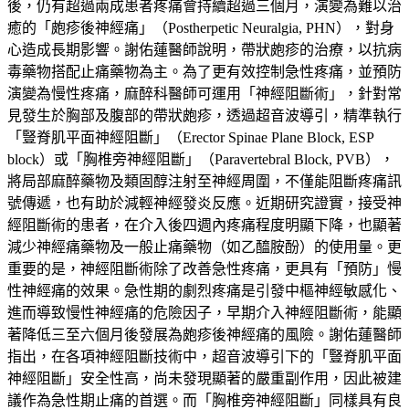
後，仍有超過兩成患者疼痛會持續超過三個月，演變為難以治
癒的「皰疹後神經痛」（Postherpetic Neuralgia, PHN），對身
心造成長期影響。謝佑蓮醫師說明，帶狀皰疹的治療，以抗病
毒藥物搭配止痛藥物為主。為了更有效控制急性疼痛，並預防
演變為慢性疼痛，麻醉科醫師可運用「神經阻斷術」，針對常
見發生於胸部及腹部的帶狀皰疹，透過超音波導引，精準執行
「豎脊肌平面神經阻斷」（Erector Spinae Plane Block, ESP
block）或「胸椎旁神經阻斷」（Paravertebral Block, PVB），
將局部麻醉藥物及類固醇注射至神經周圍，不僅能阻斷疼痛訊
號傳遞，也有助於減輕神經發炎反應。近期研究證實，接受神
經阻斷術的患者，在介入後四週內疼痛程度明顯下降，也顯著
減少神經痛藥物及一般止痛藥物（如乙醯胺酚）的使用量。更
重要的是，神經阻斷術除了改善急性疼痛，更具有「預防」慢
性神經痛的效果。急性期的劇烈疼痛是引發中樞神經敏感化、
進而導致慢性神經痛的危險因子，早期介入神經阻斷術，能顯
著降低三至六個月後發展為皰疹後神經痛的風險。謝佑蓮醫師
指出，在各項神經阻斷技術中，超音波導引下的「豎脊肌平面
神經阻斷」安全性高，尚未發現顯著的嚴重副作用，因此被建
議作為急性期止痛的首選。而「胸椎旁神經阻斷」同樣具有良