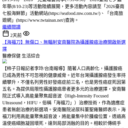
年華(8/10-23)等活動陸續展開，更多活動內容請至「2026臺南
七股海鮮節」活動網站(https://seafood.mw.com.tw/)、「台南旅
遊網」(https://www.twtainan.net/)查詢。
繼續閱讀
2天前
【海福刀】無傷口、無輻射安南醫院為攝護腺癌治療開啟新選
擇
醫療保健
生活綜合
【柿子日報記者李玲/台南報導】隨著人口高齡化，攝護腺癌
已成為男性不可忽視的健康威脅。近年台灣攝護腺癌發生率持
續攀升，不僅名列男性好發癌症前三名，也是男性癌症死因第
五名。為提供局限性攝護腺癌患者更多元的治療選擇，安南醫
院正式導入高能量聚焦超音波（High-Intensity Focused
Ultrasound，HIFU，俗稱「海福刀」）治療技術，作為適應症
患者無創治療的新選項。安南醫院泌尿科董聖雍醫師表示，海
福刀利用高能量聚焦超音波，將能量集中於腫瘤位置，透過高
溫使癌細胞凝固壞死，達到局部消融的目的。相較於傳統手