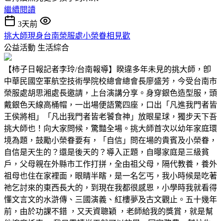
繼續閱讀
3天前
挑大師現身台南榮服處小榮眷相見歡
公益活動
生活綜合
【柿子日報記者李玲/台南報導】睽違多年未見的挑大師，卽
中華民國空軍航空技術學院校總會總會長廖盛芳，今受台南市
榮服處胡思湘處長邀請，上台演講分享。身穿銀色造型服，頭
戴銀色天線高桶帽，一出場便語驚四座，口出「凡進我門者皆
王侯將相」「凡出我門者皆老饕食神」放眼星球，獨步天下吾
挑大師也！向大家問候，驚豔全場。挑大師首次以幼年家庭環
境為題，鼓勵小榮眷要有，「自信」問在場的貴賓及小榮眷，
自信是天生的？還是後天的？導入正題，自曝家庭是三級貧
戶，父母親在外縣市工作打拼，全由祖父母，隔代教養，養外
祖母也住在家裡面，眼睛半瞎，是一名乞丐，我小時候是吃著
祂乞討來的東西長大的，到現在我都很感恩，小學時我就看得
懂文言文的水滸傳、三國演義、紅樓夢及古文觀止。五十幾年
前，由於功課不錯 ，又天資聰穎 ，老師給我的獎賞，就是幫