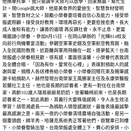
他擦摩托車 ，我只需讀半天就可以放學，回家務農，幫忙生
計。現Google挑大師，他是美食界的愛迪生、智慧食材發明
家、智慧食材之父，鼓勵小榮眷要培養自信心及能力，接受榮
服處照顧，接受良好教育，環境再惡劣，更要愈挫愈勇。長大
成人後盼有能力，讓善的循環 再反饋社會，永不止息，更當
場邀請小榮眷 ，參加8月15日 ，在岡山舉辦的「光輝814校友
向前行飛機饗宴活動」參觀空軍軍史舘及空軍航空教育館，融
入全民國防教育，近距離與軍用飛機在一起，逐夢藍天！台南
榮服處小榮眷相見歡，很有感，畫面很溫馨，小榮眷代表致詞
及全體合唱，「因為有你，愛常在心裡」」表達對捐助人的感
謝與愛，捐贈人各送禮券給小榮眷，小榮眷回贈花束及親筆感
謝卡給捐助人，赫然發現台南榮家王風勝家主任及永康榮醫殷
若蘭社工主任 ，他也是長期的認養者，更有一對住在台南榮
家，高齡102歲人瑞易爺爺易奶奶，坐著輪椅前來，也是長期
認養者之一，如此高齡，其義行大愛殊值感佩，令人永生效法
學習！胡思湘處長一一為捐助人頒發感謝狀。最後表達最誠摯
最高感謝之意。兩天一夜的小榮眷清境農場自強活動，是另一
個重頭戲，綿羊秀、哈薩克馬術秀正等著他們，遊覽車已到樓
下，小榮眷整裝出發，台南榮服處全體上下，費心的安排，小