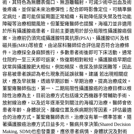
術，其特色為無體表傷口、無游離輻射，可減少術中出血及術
後疼痛，並保留未來治療彈性；配合即時影像定位，可精準鎖
定病灶，盡可能保留周圍正常組織，有助降低尿失禁及性功能
障礙等治療相關風險。但董聖雍醫師也提醒，海福刀並非適用
於所有攝護腺癌患者，目前主要適用於部分局限性攝護腺癌個
案。治療前仍須完成攝護腺特異抗原(PSA)、攝護腺切片及核
磁共振(MRI)等檢查，由泌尿科醫師綜合評估是否符合治療條
件。治療採全身麻醉進行，多數患者術後即可下床活動，通常
住院約一至三天即可返家，恢復期相對較短。攝護腺癌早期症
狀常與攝護腺肥大相似，例如頻尿、夜尿及排尿困難等，因此
容易被患者誤認為老化現象而延誤就醫。建議 若出現相關症
狀，應及早就醫，透過早期診斷、早期治療，提高治療成效。
董聖雍醫師指出，第一、二期局限性攝護腺癌的治療目標以根
除性治療為主，目前治療方式包括達文西機器手臂輔助手術、
放射線治療，以及近年逐漸受到關注的海福刀治療。醫師會依
患者年齡、身體狀況、腫瘤位置及疾病期別等因素，評估最適
合的治療方式。董聖雍醫師表示，治療沒有單一標準答案，隨
著攝護腺癌治療方式日益多元，醫病共享決策(Shared Decision
Making, SDM)也愈發重要，應依患者病情、身體狀況及對術