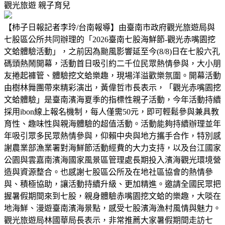
觀光旅遊
親子育兒
【柿子日報記者李玲/台南報導】由臺南市政府觀光旅遊局與
七股區公所共同辦理的「2026臺南七股海鮮節-觀光赤嘴園挖
文蛤體驗活動」，之前因為颱風影響延至今(8/8)日在七股六孔
碼頭熱鬧開幕，活動首日吸引約二千位民眾熱情參與，大小朋
友捲起褲管、體驗挖文蛤樂趣，現場洋溢歡樂氛圍。開幕活動
由樹林舞團帶來精彩演出，黃偉哲市長表示，「觀光赤嘴園挖
文蛤體驗」是臺南濱海夏季的指標性親子活動，今年活動持續
採用ibon線上報名機制，每人僅需50元，即可輕鬆參與兼具教
育性、趣味性與親海體驗的超值活動。活動能夠持續辦理並年
年吸引眾多民眾熱情參與，仰賴中央與地方攜手合作，特別感
謝農業部漁業署對海鮮節活動經費的大力支持，以及台江國家
公園與雲嘉南濱海國家風景區管理處長期投入濱海觀光環境營
造與資源整合。也感謝七股區公所及在地社區協會的熱情參
與、積極協助，讓活動持續升級、更加精進。邀請全國民眾把
握暑假期間來到七股，親身體驗赤嘴園挖文蛤的樂趣，大啖在
地海鮮、漫遊臺南濱海景點，感受七股濱海漁村風情與魅力。
觀光旅遊局林國華局長表示，非常推薦大家暑假期間走訪七