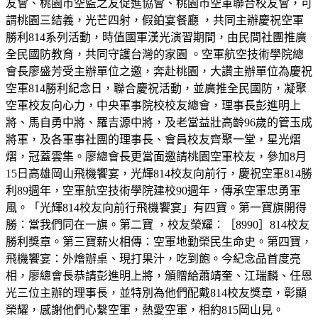
友會、桃園市空監之友促進協會、桃園市空軍聯合校友會，可
謂桃園三結義，光芒四射，假鉑宴餐廳 ，共同主辦慶祝空軍
勝利814系列活動，時值國軍漢光演習期間，由民間社團推廣
全民國防教育，共同守護台灣的家園 。空軍航空技術學院總
會長廖盛芳受主辦單位之邀，奔赴桃園，大讚主辦單位為慶祝
空軍814勝利紀念日，聯合慶祝活動，並廣推全民國防，凝聚
空軍校友向心力，中央軍事院校校友總會，理事長彭進明上
將、馬自勇中將、羅吉源中將，及老當益壯高齡96歲的管玉成
將軍，及各軍事社團的理事長、會員校友齊聚一堂，星光熠
熠，冠蓋雲集。廖總會長更當面邀請桃園空軍校友，參加8月
15日高雄岡山飛機饗宴，光輝814校友向前行，慶祝空軍814勝
利89週年，空軍航空技術學院建校90週年，傳承空軍忠勇軍
風。「光輝814校友向前行飛機饗宴」有四寶。第一寶旗開得
勝：當我們同在一旗。第二寶 ，校友榮耀：［8990］814校友
勝利獎章。第三寶薪火相傳：空軍地勤榮民生命史。第四寶，
飛機饗宴：外燴辦桌、現打果汁，吃到飽。今紀念品首度亮
相，廖總會長恭請彭進明上將，頒贈給蕭靖奎、江瑞麟、任恩
光三位主辦的理事長，並特別為他們配戴814校友獎章，彰顯
榮耀，感謝他們心繫空軍，熱愛空軍，相約815岡山見。