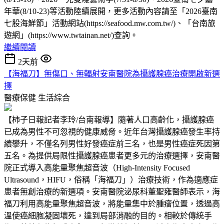
年華(8/10-23)等活動陸續展開，更多活動內容請至「2026臺南
七股海鮮節」活動網站(https://seafood.mw.com.tw/)、「台南旅
遊網」(https://www.twtainan.net/)查詢。
繼續閱讀
2天前
【海福刀】無傷口、無輻射安南醫院為攝護腺癌治療開啟新選
擇
醫療保健
生活綜合
【柿子日報記者李玲/台南報導】隨著人口高齡化，攝護腺癌
已成為男性不可忽視的健康威脅。近年台灣攝護腺癌發生率持
續攀升，不僅名列男性好發癌症前三名，也是男性癌症死因第
五名。為提供局限性攝護腺癌患者更多元的治療選擇，安南醫
院正式導入高能量聚焦超音波（High-Intensity Focused
Ultrasound，HIFU，俗稱「海福刀」）治療技術，作為適應症
患者無創治療的新選項。安南醫院泌尿科董聖雍醫師表示，海
福刀利用高能量聚焦超音波，將能量集中於腫瘤位置，透過高
溫使癌細胞凝固壞死，達到局部消融的目的。相較於傳統手