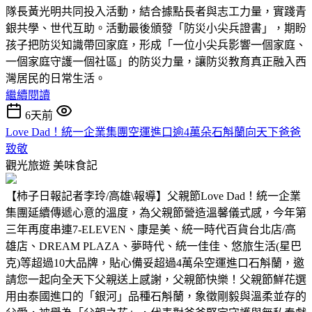
隊長黃光明共同投入活動，結合據點長者與志工力量，實踐青
銀共學、世代互助。活動最後頒發「防災小尖兵證書」，期盼
孩子把防災知識帶回家庭，形成「一位小尖兵影響一個家庭、
一個家庭守護一個社區」的防災力量，讓防災教育真正融入西
灣居民的日常生活。
繼續閱讀
6天前
Love Dad！統一企業集團空運進口逾4萬朵石斛蘭向天下爸爸
致敬
觀光旅遊
美味食記
【柿子日報記者李玲/高雄\報導】父親節Love Dad！統一企業
集團延續傳遞心意的溫度，為父親節營造溫馨儀式感，今年第
三年再度串連7-ELEVEN、康是美、統一時代百貨台北店/高
雄店、DREAM PLAZA、夢時代、統一佳佳、悠旅生活(星巴
克)等超過10大品牌，貼心備妥超過4萬朵空運進口石斛蘭，邀
請您一起向全天下父親送上感謝，父親節快樂！父親節鮮花選
用由泰國進口的「銀河」品種石斛蘭，象徵剛毅與溫柔並存的