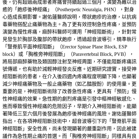
後，仍有超過兩成患者疼痛會持續超過三個月，演變為難以治
癒的「皰疹後神經痛」（Postherpetic Neuralgia, PHN），對身
心造成長期影響。謝佑蓮醫師說明，帶狀皰疹的治療，以抗病
毒藥物搭配止痛藥物為主。為了更有效控制急性疼痛，並預防
演變為慢性疼痛，麻醉科醫師可運用「神經阻斷術」，針對常
見發生於胸部及腹部的帶狀皰疹，透過超音波導引，精準執行
「豎脊肌平面神經阻斷」（Erector Spinae Plane Block, ESP
block）或「胸椎旁神經阻斷」（Paravertebral Block, PVB），
將局部麻醉藥物及類固醇注射至神經周圍，不僅能阻斷疼痛訊
號傳遞，也有助於減輕神經發炎反應。近期研究證實，接受神
經阻斷術的患者，在介入後四週內疼痛程度明顯下降，也顯著
減少神經痛藥物及一般止痛藥物（如乙醯胺酚）的使用量。更
重要的是，神經阻斷術除了改善急性疼痛，更具有「預防」慢
性神經痛的效果。急性期的劇烈疼痛是引發中樞神經敏感化、
進而導致慢性神經痛的危險因子，早期介入神經阻斷術，能顯
著降低三至六個月後發展為皰疹後神經痛的風險。謝佑蓮醫師
指出，在各項神經阻斷技術中，超音波導引下的「豎脊肌平面
神經阻斷」安全性高，尚未發現顯著的嚴重副作用，因此被建
議作為急性期止痛的首選。而「胸椎旁神經阻斷」同樣具有良