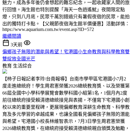
魅力。成為多年後仍會想起的難忘紀念，一起收藏家人間的旅
行回憶。海生館也特別提醒「海天一色逍遙魷」夜間限定點
燈，只到八月底，民眾千萬別錯過只有暑假夜宿的民眾，能拍
出的獨特打卡點。【父親節夜宿海生館半價優惠】活動詳情：
https://www.aquarium.com.tw/event.asp?ID=572
繼續閱讀
3天前
偏鄉孩子無限的潛能與希望！宅港國小生命教育與科學教育雙
雙綻放全國光芒
教育
生活綜合
【柿子日報記者李玲/台南報導】台南市學甲區宅港國小7月2
度走進總統府！學生周君憲榮獲2026總統教育獎、以及榮獲第
66屆全國中小學科學展覽會數學科國小組第1名，1個月內2度
前往總統府接受賴清德總統接見與表揚，不僅寫下宅港國小創
校以來的重要里程碑，更展現偏鄉教育深耕生命教育、科學教
育及多元學習的卓越成果，也讓全國看見偏鄉孩子無限的潛能
與希望。宅港國小校長林維智表示，7月3日學生周君憲榮獲
2026總統教育獎，在總統府接受賴清德總統親自頒獎及勉勵，