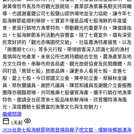
謝黃偉哲市長及市府觀光旅遊局、農業部漁業署長期支持與輔
導，也感謝臺鹽公司七股鹽山提供場地並全力協助，讓今年七
股海鮮節能順利舉辦。七寶宴不僅是品嚐七股海鮮的年度盛
會，更是行銷地方漁業特色、帶動觀光的重要平台。陳俊達指
出，七股海鮮節系列活動內容豐富，除了七寶宴外，還有深受
民眾好評的「觀光赤嘴園挖文蛤」、社區農漁特產展售，以及
「揪團遊七GO」等多元行程，帶領遊客深入認識七股的漁村
風情與在地產業。未來公所也將持續結合生態、農漁產業及地
方文化特色，串聯市府各局處、觀光旅遊協會及民間團體，共
同打造「黑琵七股」旅遊品牌，讓更多人看見七股、走進七
股、愛上七股。今日郭國文立委、陳亭妃立委、蔡蘇秋金議
員、蔡秋蘭議員、謝舒凡議員、陳昆和議員及謝龍介立委服務
團隊亦親臨現場，共同推廣七股優質海產，攜手行銷在地漁業
特色，邀請全台民眾來七股品味新鮮海味、欣賞獨特濱海風
光，深度體驗七股豐富的漁業文化與生態魅力。
繼續閱讀
1天前
2026台南七股海鮮節熱鬧登場與親子挖文蛤、嚐鮮味暢遊濱海