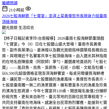
繼續閱讀
21小時前
2026七股海鮮節「七寶宴」澎湃上菜黃偉哲市長現身力挺臺南
頂級海味
觀光旅遊
生活綜合
【柿子日報記者李玲/台南報導】2026臺南七股海鮮節重頭戲
「七寶宴」今（9）日在七股鹽山盛大登場！臺南市長黃偉
哲、副市長葉澤山、姜淋煌以及觀光旅遊局林國華局長親自出
席，與現場近千名饕客共享七股頂級海味。由入選米其林指南
的在地名廚陳振東（阿欽師）掌勺，嚴選產地直送的「七股七
寶」——虱目魚、烏魚、吳郭魚、石斑、白蝦、文蛤及牡蠣，
以6,500元超值價格呈現澎湃海鮮饗宴，每桌另贈優質海鮮禮
盒，讓民眾一次品味七股豐饒的漁產風味。黃偉哲市長表示，
七股是臺南獨一無二的漁業寶庫，擁有豐富多元的漁產及珍貴
的濱海生態資源。今年七寶宴共120桌，開放報名後僅2分鐘即
秒殺完售，更有來自新竹、臺北等地的百餘位民眾專程南下，
共同支持臺南在地海味。感謝全台民眾熱烈響應，能搶到七寶
宴的民眾「真的非常內行、有福氣！七股區長陳俊達表示，感