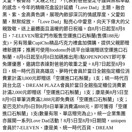
父愛，被譽為「父親之花」，代表對爸爸堅定守護與無私奉獻
的感念。今年的精緻花盒設計延續「Love Dad」主題，融合
黑、紫、金高貴色調，展現內斂卻深沉的情感厚度，父愛如
蘭，默默綻放，「Love Dad」點亮心中愛意，向天下偉大的父
親致敬，送上最體面且溫暖的節日祝福。自8月5日起至8月8
日，7-ELEVEN限定門市販售空運進口石斛蘭(售價188元/
支)，另有限量CupiCho精品巧克力禮盒加價購，提供父親節贈
禮新選擇；推薦可使用foodomo外送平台遠端贈送空運進口石
斛蘭，8月6日起至8月8日加碼推出用1點OPENPOINT即可享
免運優惠，邀請您表達對爸爸的敬重之愛。8月7日起至8月9
日，統一時代百貨高雄店、夢時代會員於當日全館指定櫃位消
費累計滿3,000元即贈送「空運進口石斛蘭」1支；統一時代百
貨台北店、DREAM PLAZA會員於當日全館指定櫃位消費累
計滿2,000元即贈送「空運進口石斛蘭」1支；康是美8月5日至
8月9日單筆消費滿2,888元即免費送「空運進口石斛蘭」1支；
星巴克於8月6日到8月8日單筆消費滿888元，即可獲得「空運
進口石斛蘭」1支(數量有限、單店贈完為止)。統一企業集團
亦展開一系列Love Dad活動！8月5日至8月9日期間，uniopen
會員於7-ELEVEN、康是美、統一時代百貨、DREAM