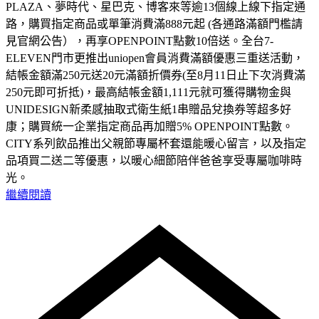
PLAZA、夢時代、星巴克、博客來等逾13個線上線下指定通
路，購買指定商品或單筆消費滿888元起 (各通路滿額門檻請
見官網公告），再享OPENPOINT點數10倍送。全台7-
ELEVEN門市更推出uniopen會員消費滿額優惠三重送活動，
結帳金額滿250元送20元滿額折價券(至8月11日止下次消費滿
250元即可折抵)，最高結帳金額1,111元就可獲得購物金與
UNIDESIGN新柔感抽取式衛生紙1串贈品兌換券等超多好
康；購買統一企業指定商品再加贈5% OPENPOINT點數。
CITY系列飲品推出父親節專屬杯套還能暖心留言，以及指定
品項買二送二等優惠，以暖心細節陪伴爸爸享受專屬咖啡時
光。
繼續閱讀