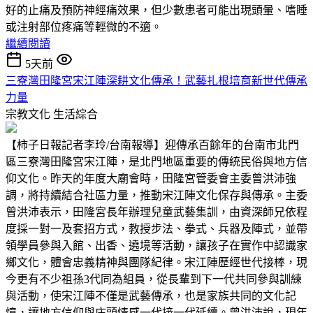
好的止痛及預防神經痛效果，但少數患者可能出現頭暈、嗜睡
或注射部位疼痛等輕微的不適。
繼續閱讀
5天前
三寮灣田隆宮宋江陣深耕文化傳承！武藝扎根培育新世代傳承
力量
宗教文化
生活綜合
【柿子日報記者李玲/台南報導】迎傳承百餘年的台南市北門
區三寮灣田隆宮宋江陣，是北門地區重要的傳統民俗與地方信
仰文化。昨天的年度大廟會時，田隆宮管委會主委曾洪沛強
調，將持續結合社區力量，推動宋江陣文化保存與傳承。主委
曾洪沛表示，田隆宮長年辦理兒童武藝集訓，由資深師兄依程
度採一對一及套招方式，教授步法、拳式、兵器及陣式，並帶
領學員參與入館、出香、遶境等活動，讓孩子在實作中認識家
鄉文化，體會忠義精神與團隊紀律。宋江陣歷經世代接棒，現
今更有不少祖孫3代同為組員，從長輩到下一代共同參與訓練
與活動，使宋江陣不僅是武藝傳承，也是家族共同的文化記
憶，讓地方信仰與庄頭情感一代接一代延續。曾洪沛說，現年