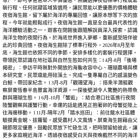
等），即可享爸爸本人半價優惠，無論選擇夜宿標準行程或套
裝行程、任何就寢區域皆適用，讓民眾能以更優惠的價格體驗
夜宿海生館，留下屬於海洋的專屬回憶，讓原本想等下次的旅
程，今年就能輕鬆成行。夜宿海生館一直是全台最具代表性的
海洋體驗活動之一，遊客在閉館後跟隨解說員深入探索，認識
海洋生物的夜間行為，於海底世界進入夢鄉，重新感受陪伴彼
此的珍貴回憶。夜宿海生館除了標準行程外，2026年8月至年
底，海生館也依照不同的季節，安排多樣化的套裝行程選擇，
帶領民眾認識在地社區與自然生態如何共生：l 4月-8月「後場
揭密」：參訪平時無對外開放的海龜收容中心、珊瑚農場與標
本研究室，民眾還能用硅藻土，完成一隻專屬自己的感溫變色
白鯨，帶回家紀念。 l 3月-8月「觀珊望海」：搭乘半潛艇觀
察屏東恆春半島豐富海洋資源，一探後壁湖令人驚艷的熱帶魚
群與珊瑚生態。 l 6月-10月「蟹逅」：結合港口社區進行夜間
陸蟹觀察與護蟹行動，幸運的話能遇見正抱著卵的母蟹從陸上
往海邊移動。 l 11月-隔年2月「踏水巡田」：前往龍水社區體
驗摸黃金蜆、拔蘿蔔，感受農村人文風情。屏東海生館藉由父
親節限定優惠，鼓勵民眾放下忙碌生活，把時間留給彼此，讓
更多家庭親近海洋，透過夜宿感受白天與夜晚截然不同的海洋