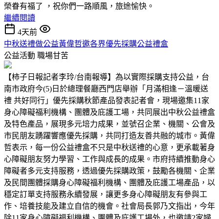
榮眷有福了 ，祝你們一路順風，旅途愉快。
繼續閱讀
4天前
中秋送禮做公益黃偉哲邀各界優先採購公益禮盒
公益活動
職場甘苦
【柿子日報記者李玲/台南報導】為以實際採購支持公益，台
南市政府今(5)日於總理餐廳西門店舉辦「月滿相逢－溫暖送
禮 共好同行」優先採購秋節產品發表記者會，現場邀集11家
身心障礙福利機構、團體及庇護工場，共同展出中秋公益禮盒
及特色產品，展現多元培力成果，並號召企業、機關、公會及
市民朋友踴躍響應優先採購，共同打造友善共融的城市。黃偉
哲表示，每一份公益禮盒不只是中秋送禮的心意，更承載著身
心障礙朋友努力學習、工作與成長的成果。市府持續推動身心
障礙者多元支持服務，透過優先採購政策，鼓勵各機關、企業
及民間團體採購身心障礙福利機構、團體及庇護工場產品，以
穩定訂單支持服務永續發展，讓更多身心障礙朋友有參與工
作、培養技能及建立自信的機會。社會局長郭乃文指出，今年
除11家身心障礙福利機構、團體及庇護工場外，也邀請2家婦