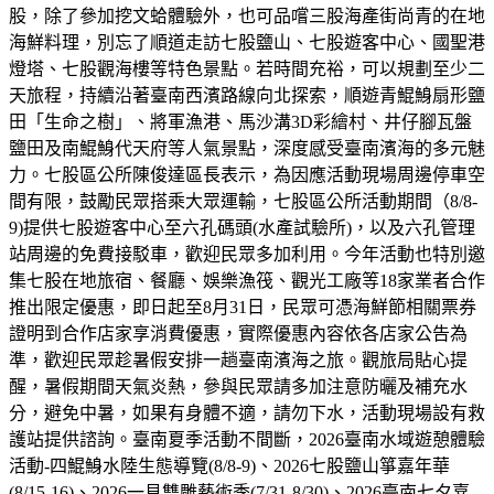
股，除了參加挖文蛤體驗外，也可品嚐三股海產街尚青的在地
海鮮料理，別忘了順道走訪七股鹽山、七股遊客中心、國聖港
燈塔、七股觀海樓等特色景點。若時間充裕，可以規劃至少二
天旅程，持續沿著臺南西濱路線向北探索，順遊青鯤鯓扇形鹽
田「生命之樹」、將軍漁港、馬沙溝3D彩繪村、井仔腳瓦盤
鹽田及南鯤鯓代天府等人氣景點，深度感受臺南濱海的多元魅
力。七股區公所陳俊達區長表示，為因應活動現場周邊停車空
間有限，鼓勵民眾搭乘大眾運輸，七股區公所活動期間（8/8-
9)提供七股遊客中心至六孔碼頭(水產試驗所)，以及六孔管理
站周邊的免費接駁車，歡迎民眾多加利用。今年活動也特別邀
集七股在地旅宿、餐廳、娛樂漁筏、觀光工廠等18家業者合作
推出限定優惠，即日起至8月31日，民眾可憑海鮮節相關票券
證明到合作店家享消費優惠，實際優惠內容依各店家公告為
準，歡迎民眾趁暑假安排一趟臺南濱海之旅。觀旅局貼心提
醒，暑假期間天氣炎熱，參與民眾請多加注意防曬及補充水
分，避免中暑，如果有身體不適，請勿下水，活動現場設有救
護站提供諮詢。臺南夏季活動不間斷，2026臺南水域遊憩體驗
活動-四鯤鯓水陸生態導覽(8/8-9)、2026七股鹽山箏嘉年華
(8/15-16)、2026一見雙雕藝術季(7/31-8/30)、2026臺南七夕嘉