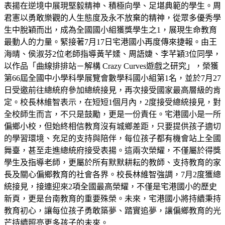
表揚在逆境中展現堅毅精神、積極向學、足堪典範的學生。周
君憲以勇敢樂觀的人生態度及永不放棄的精神，從眾多優秀學
生中脫穎而出，成為全國國小組獲獎學生之1，展現生命教育
最動人的力量。緊接著7月17日宅港國小再度傳來捷報。由王
海晴、侯淑芬2位老師指導黃芊媃、周語婕、李芊穎3位同學，
以作品「曲線排排站－解構 Crazy Curves遊戲之研究」，榮獲
第66屆全國中小學科學展覽會數學科國小組第1名，並於7月27
日受邀前往總統府參加總統接見，再次接受國家最高層級的肯
定。校長林維智表示，在短短1個月內，2度接受總統接見，對
全校師生而言，不只是鼓勵，更是一份責任。宅港國小是一所
偏鄉小校，但始終相信教育沒有城鄉差距，只要提供孩子適切
的學習環境、充足的支持與陪伴，每位孩子都有機會站上全國
舞臺，甚至走進總統府接受表揚。這兩次榮耀，不僅屬於得獎
學生及指導老師，更屬於所有默默耕耘的教師、支持教育的家
長及關心偏鄉教育的社會各界。校長林維智強調，7月2度獲總
統接見，接連迎來2項全國最高榮耀，不僅是宅港國小的歷史
新頁，更是台南教育的重要殊榮。未來，宅港國小將持續秉持
教育初心，讓每位孩子勇敢築夢、踏實追夢，讓偏鄉教育的光
芒持續照亮更多孩子的未來。