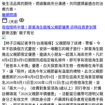
後生活品質的期待，透過醫病充分溝通，共同選擇最適合的治
療方案。
繼續閱讀
2天前
夜宿限時半價！屏東海生館推父親節優惠 這時段買更划算
歡樂活動ˋ
親子育兒
【柿子日報記者李玲/台南報導】父親節除了送禮、聚餐，今
年不妨換個方式慶祝，安排一場難忘的親子旅行。屏東海生館
推出父親節限定優惠，邀請大小朋友一起潛入海底世界。凡於
8月8日至8月9日期間完成指定報名條件，即可享有夜宿海生館
「爸爸本人半價」優惠，白天探索海洋生物、夜晚睡在海平面
下，讓「陪伴」成為今年父親節最有溫度的禮物。此次父親節
優惠將於2026年8月8日至8月9日，民眾在這兩天至海景官網報
名2026年8月13日至2026年12月31日(含)止的夜宿海生館，並
以「兩大一小」（收費對象皆須為3歲以上）同行參加，於備
註欄填寫「2026父親節半價優惠」，活動當日攜帶可證明父親
身分之有效文件（例如身分證、戶籍資料或孕產育兒衛教手冊