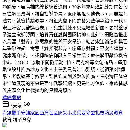
70餘歲、居高雄的總教練曾進興，30多年來每逢訓練期間皆每
日往返三寮灣，親自指導學員，風雨無阻。他表示，只要還有
體力，就會持續教學，將祖先留下的武藝完整傳承給下一代。
宋江陣會長曾進吉表示，兒童訓練不只是培養新血，更希望孩
子建立家鄉認同，培養責任感與團隊精神。此外，田隆宮推出
以兵器「雙斧」為意象的雙斧平安吊飾，結合宋江爺信仰與百
年硃砂註記，寓意「雙斧護我身、家運存雙福；平安吉祥物、
健康隨身帶」，讓傳統信仰融入日常生活；並在學甲數位機會
中心（DOC）協助下開發活動T恤、馬克杯等文創商品，運用
數位設計推廣地方文化。主任委員曾洪沛強調，從祖孫3代傳
承、老教練堅守教學，到信仰文創與數位推廣，三寮灣田隆宮
宋江陣展現的不只是百年武藝延續，更是地方信仰、家族情感
與庄頭文化世代接力的具體寫照。
繼續閱讀
5天前
青銀攜手守護家園西灣社區防災小尖兵夏令營扎根防災教育
教育
親子育兒