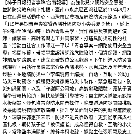
【柿子日報記者李玲/台南報導】為強化兒少網路安全意識，
並將防災教育向下扎根，臺南市永康區西灣社區於115年8月2
日在西灣里活動中心、西灣市民農場及周邊防災示範區，辦理
「115年暑期青春專案暨西灣社區防災小尖兵夏令營」，從上
午9時3至晚間20時，透過青銀共學、實作體驗及夜間避難演
練，讓學童、高齡者與志工共同學習，打造具防災韌性的社
區。活動由社會工作師江一平以「青春專案－網路使用安全宣
導」揭開序幕，帶領學童認識網路危險陷阱、個資保護、網路
詐騙及網路霸凌，建立正確數位公民觀念。下午則進入防災實
務課程，由執行長陳玄宗介紹西灣地勢、水患成因及歷年淹水
經驗，並邀請防災中心李鎮鍵博士講授「自助、互助、公助」
防災三助觀念。課程更安排家庭防災卡製作、緊急避難包、防
災知識闖關，以及「守護阿公阿嬤」高齡避難體驗，讓孩子實
際學習輪椅協助、攙扶及避難引導技巧；自主防災隊並示範擋
水板架設、沙包堆置與防水閘門操作。晚間透過防災闖關挑戰
及豪雨情境夜間疏散演練，提升學童面對災害的判斷與應變能
力。理事長郭惠英表示，防災不能只靠政府，更要從家庭與社
區扎根，期待孩子從「被保護者」成為懂得自救、互助的小尖
兵。常務監事湯麗鄉、總幹事柯淑懿、據點主任張明慧及志工