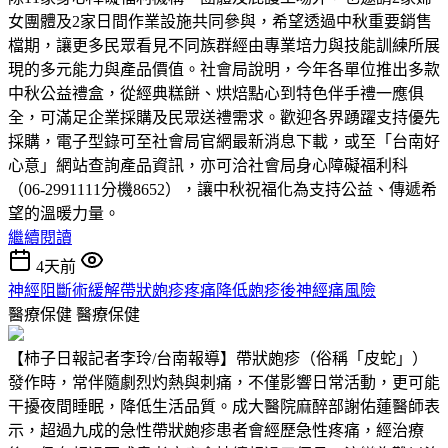
女團體及2家日間作業設施共同參與，希望透過中秋重要銷售
檔期，讓更多民眾看見不同族群經由專業培力與技能訓練所展
現的多元能力與產品價值。社會局說明，今年各單位推出多款
中秋公益禮盒，從經典糕餅、烘焙點心到特色伴手禮一應俱
全，可滿足企業採購及民眾送禮需求。歡迎各界踴躍支持優先
採購，電子型錄可至社會局官網最新消息下載，或至「台南好
心意」網站查詢產品資訊，亦可洽社會局身心障礙福利科
（06-2991111分機8652），讓中秋祝福化為支持公益、傳遞希
望的溫暖力量。
繼續閱讀
4天前
神經阻斷術緩解帶狀皰疹疼痛降低皰疹後神經痛風險
醫療保健
醫療保健
【柿子日報記者李玲/台南報導】帶狀皰疹（俗稱「皮蛇」）
發作時，常伴隨劇烈灼熱與刺痛，不僅影響日常活動，更可能
干擾夜間睡眠，降低生活品質。成大醫院麻醉部謝佑蓮醫師表
示，超過九成的急性帶狀皰疹患者會經歷急性疼痛，經治療