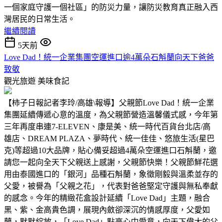
一個家庭守護一個社區」的防災力量，讓防災教育真正融入西
灣居民的日常生活。
繼續閱讀
5天前
Love Dad！統一企業集團空運進口逾4萬朵石斛蘭向天下爸爸
致敬
觀光旅遊
美味食記
【柿子日報記者李玲/高雄\報導】父親節Love Dad！統一企業
集團延續傳遞心意的溫度，為父親節營造溫馨儀式感，今年第
三年再度串連7-ELEVEN、康是美、統一時代百貨台北店/高
雄店、DREAM PLAZA、夢時代、統一佳佳、悠旅生活(星巴
克)等超過10大品牌，貼心備妥超過4萬朵空運進口石斛蘭，邀
請您一起向全天下父親送上感謝，父親節快樂！父親節鮮花選
用由泰國進口的「銀河」品種石斛蘭，象徵剛毅與溫柔並存的
父愛，被譽為「父親之花」，代表對爸爸堅定守護與無私奉獻
的感念。今年的精緻花盒設計延續「Love Dad」主題，融合
黑、紫、金高貴色調，展現內斂卻深沉的情感厚度，父愛如
蘭，默默綻放，「Love Dad」點亮心中愛意，向天下偉大的父