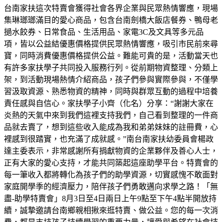
台南家扶這次特賣會獲得社會各界企業與民眾熱情響應，現場
集琳瑯瑯滿目的愛心商品，包含台南劍橋大飯店餐券、鴨母老
撾水餃券、日常食品、生活用品、家電3C及文具等多元品
項，皆以公益結優惠價格提供民眾熱情響應，吸引市民前來尋
寶，同時消費優惠價格提供公益。難能可貴的是，活動當天也
有許多家扶學子共同投入服務行列。從前期物資整理、分類上
架，到活動現場熱情介紹商品，孩子們參與實際參與，不僅學
習汲取資源、熟悉物資的精神，同時與群眾互動的過程中培養
責任感與自信心。家扶學子小齊（化名）分享：“謝謝大家在
炎熱的天氣中來到我們這裡支持我們，自己看到整理的一件商
品就去賣了，想到這些收入能成為我和弟弟妹妹的註冊費，心
裡感到很踏實，也充滿了成就感。”南台南家扶幼委員會楊政
達主委表示，非常感謝所有捐獻物資的企業夥伴及善心人士，
正有大家的愛心支持，才能共同築起這座助學平台。特賣會的
每一筆收入都將轉化為孩子們的助學資源，切實感愧不敢面對
家庭開學季的經濟壓力，陪伴孩子們勇敢邁向求學之路！「無
盡-助學特賣會」8月3日至4日兩日上午9點至下午4點半開放持
續，誠摯邀請台南鄉親相揪來逛特賣、做公益。您的每一次消