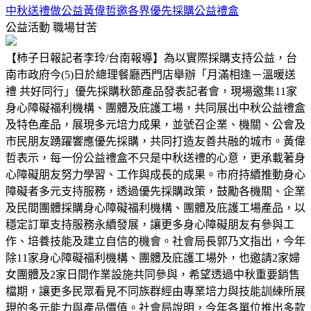
中秋送禮做公益黃偉哲邀各界優先採購公益禮盒
公益活動
職場甘苦
【柿子日報記者李玲/台南報導】為以實際採購支持公益，台
南市政府今(5)日於總理餐廳西門店舉辦「月滿相逢－溫暖送
禮 共好同行」優先採購秋節產品發表記者會，現場邀集11家
身心障礙福利機構、團體及庇護工場，共同展出中秋公益禮盒
及特色產品，展現多元培力成果，並號召企業、機關、公會及
市民朋友踴躍響應優先採購，共同打造友善共融的城市。黃偉
哲表示，每一份公益禮盒不只是中秋送禮的心意，更承載著身
心障礙朋友努力學習、工作與成長的成果。市府持續推動身心
障礙者多元支持服務，透過優先採購政策，鼓勵各機關、企業
及民間團體採購身心障礙福利機構、團體及庇護工場產品，以
穩定訂單支持服務永續發展，讓更多身心障礙朋友有參與工
作、培養技能及建立自信的機會。社會局長郭乃文指出，今年
除11家身心障礙福利機構、團體及庇護工場外，也邀請2家婦
女團體及2家日間作業設施共同參與，希望透過中秋重要銷售
檔期，讓更多民眾看見不同族群經由專業培力與技能訓練所展
現的多元能力與產品價值。社會局說明，今年各單位推出多款