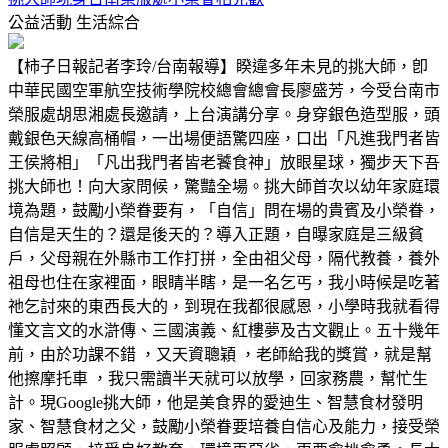
公益活動
生活綜合
【柿子日報記者李玲/台南報導】睽違多年未見的挑大師，卽
中華民國空軍航空技術學院校總會總會長廖盛芳，今受台南市
榮服處胡思湘處長邀請，上台演講分享。身穿銀色造型服，頭
戴銀色天線高桶帽，一出場便語驚四座，口出「凡進我門者皆
王侯將相」「凡出我門者皆老饕食神」放眼星球，獨步天下吾
挑大師也！向大家問候，驚豔全場。挑大師首次以幼年家庭環
境為題，鼓勵小榮眷要有，「自信」問在場的貴賓及小榮眷，
自信是天生的？還是後天的？導入正題，自曝家庭是三級貧
戶，父母親在外縣市工作打拼，全由祖父母，隔代教養，養外
祖母也住在家裡面，眼睛半瞎，是一名乞丐，我小時候是吃著
祂乞討來的東西長大的，到現在我都很感恩，小學時我就看得
懂文言文的水滸傳、三國演義、紅樓夢及古文觀止。五十幾年
前，由於功課不錯 ，又天資聰穎 ，老師給我的獎賞，就是幫
他擦摩托車 ，我只需讀半天就可以放學，回家務農，幫忙生
計。現Google挑大師，他是美食界的愛迪生、智慧食材發明
家、智慧食材之父，鼓勵小榮眷要培養自信心及能力，接受榮