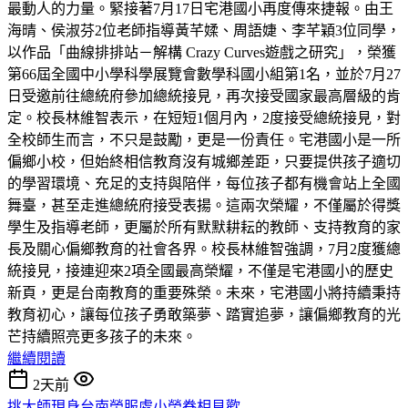
最動人的力量。緊接著7月17日宅港國小再度傳來捷報。由王
海晴、侯淑芬2位老師指導黃芊媃、周語婕、李芊穎3位同學，
以作品「曲線排排站－解構 Crazy Curves遊戲之研究」，榮獲
第66屆全國中小學科學展覽會數學科國小組第1名，並於7月27
日受邀前往總統府參加總統接見，再次接受國家最高層級的肯
定。校長林維智表示，在短短1個月內，2度接受總統接見，對
全校師生而言，不只是鼓勵，更是一份責任。宅港國小是一所
偏鄉小校，但始終相信教育沒有城鄉差距，只要提供孩子適切
的學習環境、充足的支持與陪伴，每位孩子都有機會站上全國
舞臺，甚至走進總統府接受表揚。這兩次榮耀，不僅屬於得獎
學生及指導老師，更屬於所有默默耕耘的教師、支持教育的家
長及關心偏鄉教育的社會各界。校長林維智強調，7月2度獲總
統接見，接連迎來2項全國最高榮耀，不僅是宅港國小的歷史
新頁，更是台南教育的重要殊榮。未來，宅港國小將持續秉持
教育初心，讓每位孩子勇敢築夢、踏實追夢，讓偏鄉教育的光
芒持續照亮更多孩子的未來。
繼續閱讀
2天前
挑大師現身台南榮服處小榮眷相見歡