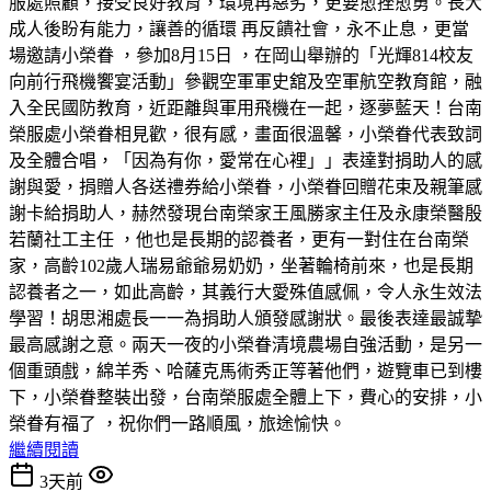
服處照顧，接受良好教育，環境再惡劣，更要愈挫愈勇。長大
成人後盼有能力，讓善的循環 再反饋社會，永不止息，更當
場邀請小榮眷 ，參加8月15日 ，在岡山舉辦的「光輝814校友
向前行飛機饗宴活動」參觀空軍軍史舘及空軍航空教育館，融
入全民國防教育，近距離與軍用飛機在一起，逐夢藍天！台南
榮服處小榮眷相見歡，很有感，畫面很溫馨，小榮眷代表致詞
及全體合唱，「因為有你，愛常在心裡」」表達對捐助人的感
謝與愛，捐贈人各送禮券給小榮眷，小榮眷回贈花束及親筆感
謝卡給捐助人，赫然發現台南榮家王風勝家主任及永康榮醫殷
若蘭社工主任 ，他也是長期的認養者，更有一對住在台南榮
家，高齡102歲人瑞易爺爺易奶奶，坐著輪椅前來，也是長期
認養者之一，如此高齡，其義行大愛殊值感佩，令人永生效法
學習！胡思湘處長一一為捐助人頒發感謝狀。最後表達最誠摯
最高感謝之意。兩天一夜的小榮眷清境農場自強活動，是另一
個重頭戲，綿羊秀、哈薩克馬術秀正等著他們，遊覽車已到樓
下，小榮眷整裝出發，台南榮服處全體上下，費心的安排，小
榮眷有福了 ，祝你們一路順風，旅途愉快。
繼續閱讀
3天前