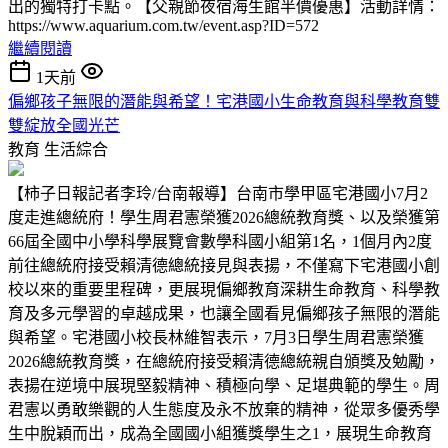
出的獨特打卡點。【父親節夜宿海生館半價優惠】活動詳情：
https://www.aquarium.com.tw/event.asp?ID=572
繼續閱讀
1天前
偏鄉孩子無限的潛能與希望！宅港國小生命教育與科學教育雙
雙綻放全國光芒
教育
生活綜合
【柿子日報記者李玲/台南報導】台南市學甲區宅港國小7月2
度走進總統府！學生周君憲榮獲2026總統教育獎、以及榮獲第
66屆全國中小學科學展覽會數學科國小組第1名，1個月內2度
前往總統府接受賴清德總統接見與表揚，不僅寫下宅港國小創
校以來的重要里程碑，更展現偏鄉教育深耕生命教育、科學教
育及多元學習的卓越成果，也讓全國看見偏鄉孩子無限的潛能
與希望。宅港國小校長林維智表示，7月3日學生周君憲榮獲
2026總統教育獎，在總統府接受賴清德總統親自頒獎及勉勵，
表揚在逆境中展現堅毅精神、積極向學、足堪典範的學生。周
君憲以勇敢樂觀的人生態度及永不放棄的精神，從眾多優秀學
生中脫穎而出，成為全國國小組獲獎學生之1，展現生命教育