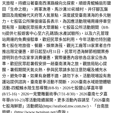
天旅程，持續沿著臺南西濱路線向北探索，順遊青鯤鯓扇形鹽
田「生命之樹」、將軍漁港、馬沙溝3D彩繪村、井仔腳瓦盤
鹽田及南鯤鯓代天府等人氣景點，深度感受臺南濱海的多元魅
力。七股區公所陳俊達區長表示，為因應活動現場周邊停車空
間有限，鼓勵民眾搭乘大眾運輸，七股區公所活動期間（8/8-
9)提供七股遊客中心至六孔碼頭(水產試驗所)，以及六孔管理
站周邊的免費接駁車，歡迎民眾多加利用。今年活動也特別邀
集七股在地旅宿、餐廳、娛樂漁筏、觀光工廠等18家業者合作
推出限定優惠，即日起至8月31日，民眾可憑海鮮節相關票券
證明到合作店家享消費優惠，實際優惠內容依各店家公告為
準，歡迎民眾趁暑假安排一趟臺南濱海之旅。觀旅局貼心提
醒，暑假期間天氣炎熱，參與民眾請多加注意防曬及補充水
分，避免中暑，如果有身體不適，請勿下水，活動現場設有救
護站提供諮詢。臺南夏季活動不間斷，2026臺南水域遊憩體驗
活動-四鯤鯓水陸生態導覽(8/8-9)、2026七股鹽山箏嘉年華
(8/15-16)、2026一見雙雕藝術季(7/31-8/30)、2026臺南七夕嘉
年華(8/10-23)等活動陸續展開，更多活動內容請至「2026臺南
七股海鮮節」活動網站(https://seafood.mw.com.tw/)、「台南旅
遊網」(https://www.twtainan.net/)查詢。