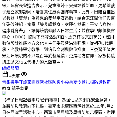
宋江陣會長曾進吉表示，兒童訓練不只是培養新血，更希望孩
子建立家鄉認同，培養責任感與團隊精神。此外，田隆宮推出
以兵器「雙斧」為意象的雙斧平安吊飾，結合宋江爺信仰與百
年硃砂註記，寓意「雙斧護我身、家運存雙福；平安吉祥物、
健康隨身帶」，讓傳統信仰融入日常生活；並在學甲數位機會
中心（DOC）協助下開發活動T恤、馬克杯等文創商品，運用
數位設計推廣地方文化。主任委員曾洪沛強調，從祖孫3代傳
承、老教練堅守教學，到信仰文創與數位推廣，三寮灣田隆宮
宋江陣展現的不只是百年武藝延續，更是地方信仰、家族情感
與庄頭文化世代接力的具體寫照。
繼續閱讀
4天前
青銀攜手守護家園西灣社區防災小尖兵夏令營扎根防災教育
教育
親子育兒
【柿子日報記者李玲/台南報導】為強化兒少網路安全意識，
並將防災教育向下扎根，臺南市永康區西灣社區於115年8月2
日在西灣里活動中心、西灣市民農場及周邊防災示範區，辦理