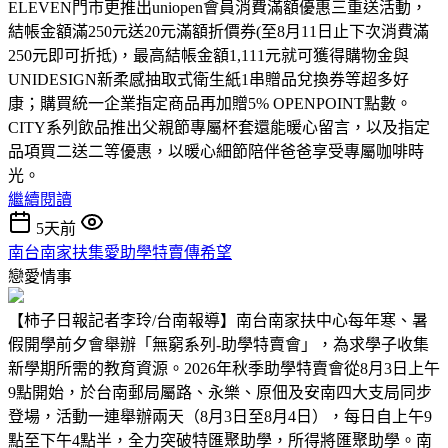
ELEVEN門市更推出uniopen會員消費滿額優惠三重送活動，
結帳金額滿250元送20元滿額折價券(至8月11日止下次消費滿
250元即可折抵)，最高結帳金額1,111元就可獲得購物金與
UNIDESIGN新柔感抽取式衛生紙1串贈品兌換券等超多好
康；購買統一企業指定商品再加贈5% OPENPOINT點數。
CITY系列飲品推出父親節專屬杯套還能暖心留言，以及指定
品項買二送二等優惠，以暖心細節陪伴爸爸享受專屬咖啡時
光。
繼續閱讀
5天前
南台南家扶集愛助學特賣傳希望
戀愛情事
【柿子日報記者李玲/台南報導】南台南家扶中心每年寒、暑
假開學前夕會舉辦「無窮系列-助學特賣會」，為求學子收集
新學期所需的教育資源。2026年秋季助學特賣會從8月3日上午
9點開始，於台南郵局屬路、永樂、原佃及安南四大支局同步
登場，活動一連舉辦兩天（8月3日至8月4日），每日自上午9
點至下午4點半，全力突破特匯聚助學，所得將匯聚助學。南