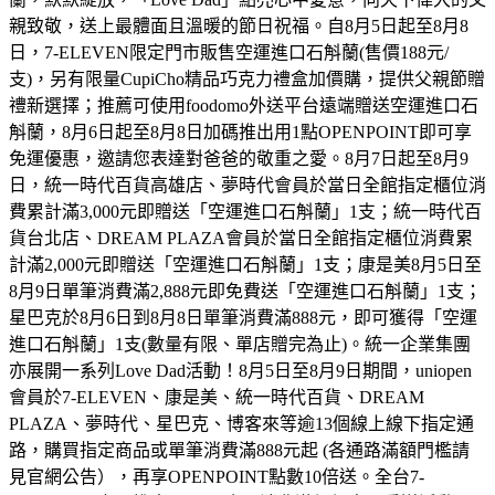
親致敬，送上最體面且溫暖的節日祝福。自8月5日起至8月8
日，7-ELEVEN限定門市販售空運進口石斛蘭(售價188元/
支)，另有限量CupiCho精品巧克力禮盒加價購，提供父親節贈
禮新選擇；推薦可使用foodomo外送平台遠端贈送空運進口石
斛蘭，8月6日起至8月8日加碼推出用1點OPENPOINT即可享
免運優惠，邀請您表達對爸爸的敬重之愛。8月7日起至8月9
日，統一時代百貨高雄店、夢時代會員於當日全館指定櫃位消
費累計滿3,000元即贈送「空運進口石斛蘭」1支；統一時代百
貨台北店、DREAM PLAZA會員於當日全館指定櫃位消費累
計滿2,000元即贈送「空運進口石斛蘭」1支；康是美8月5日至
8月9日單筆消費滿2,888元即免費送「空運進口石斛蘭」1支；
星巴克於8月6日到8月8日單筆消費滿888元，即可獲得「空運
進口石斛蘭」1支(數量有限、單店贈完為止)。統一企業集團
亦展開一系列Love Dad活動！8月5日至8月9日期間，uniopen
會員於7-ELEVEN、康是美、統一時代百貨、DREAM
PLAZA、夢時代、星巴克、博客來等逾13個線上線下指定通
路，購買指定商品或單筆消費滿888元起 (各通路滿額門檻請
見官網公告），再享OPENPOINT點數10倍送。全台7-