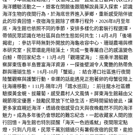
海洋體驗活動之一，遊客在閉館後跟隨解說員深入探索，認識
海洋生物的夜間行為，於海底世界進入夢鄉，重新感受陪伴彼
此的珍貴回憶。夜宿海生館除了標準行程外，2026年8月至年
底，海生館也依照不同的季節，安排多樣化的套裝行程選擇，
帶領民眾認識在地社區與自然生態如何共生：l 4月-8月「後場
揭密」：參訪平時無對外開放的海龜收容中心、珊瑚農場與標
本研究室，民眾還能用硅藻土，完成一隻專屬自己的感溫變色
白鯨，帶回家紀念。 l 3月-8月「觀珊望海」：搭乘半潛艇觀
察屏東恆春半島豐富海洋資源，一探後壁湖令人驚艷的熱帶魚
群與珊瑚生態。 l 6月-10月「蟹逅」：結合港口社區進行夜間
陸蟹觀察與護蟹行動，幸運的話能遇見正抱著卵的母蟹從陸上
往海邊移動。 l 11月-隔年2月「踏水巡田」：前往龍水社區體
驗摸黃金蜆、拔蘿蔔，感受農村人文風情。屏東海生館藉由父
親節限定優惠，鼓勵民眾放下忙碌生活，把時間留給彼此，讓
更多家庭親近海洋，透過夜宿感受白天與夜晚截然不同的海洋
魅力。成為多年後仍會想起的難忘紀念，一起收藏家人間的旅
行回憶。海生館也特別提醒「海天一色逍遙魷」夜間限定點
燈，只到八月底，民眾千萬別錯過只有暑假夜宿的民眾，能拍