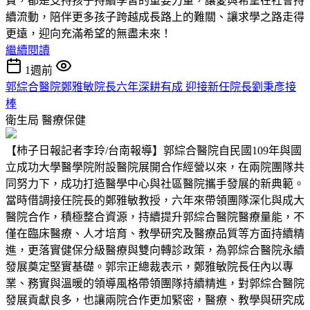
費，都是支持孩子持續學習的重要力量，讓愛與希望在社會持
續流動，陪伴更多孩子跨越成長路上的難關、讓求學之路走得
更遠，迎向充滿希望的無盡未來！
繼續閱讀
1週前
郭綜合醫院鄭雅敏院長六年深耕有成 迎接新任院長劉秉彥接
棒
衛生局
醫療保健
【柿子日報記者李玲/台南報導】郭綜合醫院自民國109年與國
立成功大學醫學院附設醫院展開合作經營以來，在兩院團隊共
同努力下，成功打造醫學中心與社區醫院攜手發展的新典範。
當時借調接任院長的鄭雅敏教授，六年來帶領團隊深化與成大
醫院合作，積極整合資源，持續提升郭綜合醫院醫療量能，不
僅在臨床醫療、人才培育、教學研究及醫療品質等方面持續精
進，更落實健保分級醫療與雙向轉診政策，為郭綜合醫院永續
發展奠定堅實基礎。郭宗正總裁表示，鄭雅敏院長任內以專
業、務實與溫暖的領導風格帶領團隊持續精進，對郭綜合醫院
發展貢獻良多，也讓兩院合作更加緊密，醫療、教學與研究成