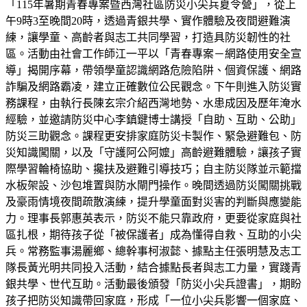
「115年暑期青春專案暨西灣社區防災小尖兵夏令營」，從上
午9時3至晚間20時，透過青銀共學、實作體驗及夜間避難演
練，讓學童、高齡者與志工共同學習，打造具防災韌性的社
區。活動由社會工作師江一平以「青春專案－網路使用安全宣
導」揭開序幕，帶領學童認識網路危險陷阱、個資保護、網路
詐騙及網路霸凌，建立正確數位公民觀念。下午則進入防災實
務課程，由執行長陳玄宗介紹西灣地勢、水患成因及歷年淹水
經驗，並邀請防災中心李鎮鍵博士講授「自助、互助、公助」
防災三助觀念。課程更安排家庭防災卡製作、緊急避難包、防
災知識闖關，以及「守護阿公阿嬤」高齡避難體驗，讓孩子實
際學習輪椅協助、攙扶及避難引導技巧；自主防災隊並示範擋
水板架設、沙包堆置與防水閘門操作。晚間透過防災闖關挑戰
及豪雨情境夜間疏散演練，提升學童面對災害的判斷與應變能
力。理事長郭惠英表示，防災不能只靠政府，更要從家庭與社
區扎根，期待孩子從「被保護者」成為懂得自救、互助的小尖
兵。常務監事湯麗鄉、總幹事柯淑懿、據點主任張明慧及志工
隊長黃光明共同投入活動，結合據點長者與志工力量，實踐青
銀共學、世代互助。活動最後頒發「防災小尖兵證書」，期盼
孩子把防災知識帶回家庭，形成「一位小尖兵影響一個家庭、