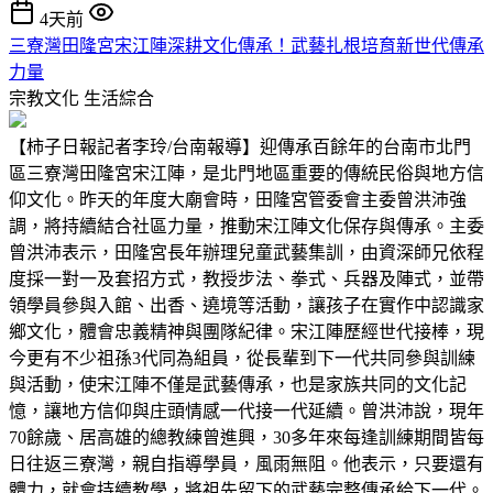
4天前
三寮灣田隆宮宋江陣深耕文化傳承！武藝扎根培育新世代傳承
力量
宗教文化
生活綜合
【柿子日報記者李玲/台南報導】迎傳承百餘年的台南市北門
區三寮灣田隆宮宋江陣，是北門地區重要的傳統民俗與地方信
仰文化。昨天的年度大廟會時，田隆宮管委會主委曾洪沛強
調，將持續結合社區力量，推動宋江陣文化保存與傳承。主委
曾洪沛表示，田隆宮長年辦理兒童武藝集訓，由資深師兄依程
度採一對一及套招方式，教授步法、拳式、兵器及陣式，並帶
領學員參與入館、出香、遶境等活動，讓孩子在實作中認識家
鄉文化，體會忠義精神與團隊紀律。宋江陣歷經世代接棒，現
今更有不少祖孫3代同為組員，從長輩到下一代共同參與訓練
與活動，使宋江陣不僅是武藝傳承，也是家族共同的文化記
憶，讓地方信仰與庄頭情感一代接一代延續。曾洪沛說，現年
70餘歲、居高雄的總教練曾進興，30多年來每逢訓練期間皆每
日往返三寮灣，親自指導學員，風雨無阻。他表示，只要還有
體力，就會持續教學，將祖先留下的武藝完整傳承給下一代。