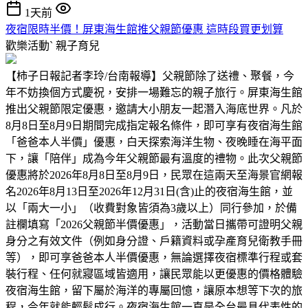
1天前
夜宿限時半價！屏東海生館推父親節優惠 這時段買更划算
歡樂活動ˋ
親子育兒
【柿子日報記者李玲/台南報導】父親節除了送禮、聚餐，今
年不妨換個方式慶祝，安排一場難忘的親子旅行。屏東海生館
推出父親節限定優惠，邀請大小朋友一起潛入海底世界。凡於
8月8日至8月9日期間完成指定報名條件，即可享有夜宿海生館
「爸爸本人半價」優惠，白天探索海洋生物、夜晚睡在海平面
下，讓「陪伴」成為今年父親節最有溫度的禮物。此次父親節
優惠將於2026年8月8日至8月9日，民眾在這兩天至海景官網報
名2026年8月13日至2026年12月31日(含)止的夜宿海生館，並
以「兩大一小」（收費對象皆須為3歲以上）同行參加，於備
註欄填寫「2026父親節半價優惠」，活動當日攜帶可證明父親
身分之有效文件（例如身分證、戶籍資料或孕產育兒衛教手冊
等），即可享爸爸本人半價優惠，無論選擇夜宿標準行程或套
裝行程、任何就寢區域皆適用，讓民眾能以更優惠的價格體驗
夜宿海生館，留下屬於海洋的專屬回憶，讓原本想等下次的旅
程，今年就能輕鬆成行。夜宿海生館一直是全台最具代表性的