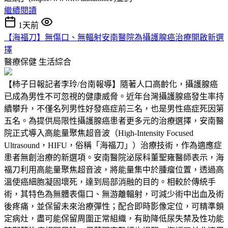
繼續閱讀
1天前
【海福刀】無傷口、無輻射安南醫院為攝護腺癌治療開啟新選
擇
醫療保健
生活綜合
【柿子日報記者李玲/台南報導】隨著人口高齡化，攝護腺癌
已成為男性不可忽視的健康威脅。近年台灣攝護腺癌發生率持
續攀升，不僅名列男性好發癌症前三名，也是男性癌症死因第
五名。為提供局限性攝護腺癌患者更多元的治療選擇，安南醫
院正式導入高能量聚焦超音波（High-Intensity Focused
Ultrasound，HIFU，俗稱「海福刀」）治療技術，作為適應症
患者無創治療的新選項。安南醫院泌尿科董聖雍醫師表示，海
福刀利用高能量聚焦超音波，將能量集中於腫瘤位置，透過高
溫使癌細胞凝固壞死，達到局部消融的目的。相較於傳統手
術，其特色為無體表傷口、無游離輻射，可減少術中出血及術
後疼痛，並保留未來治療彈性；配合即時影像定位，可精準鎖
定病灶，盡可能保留周圍正常組織，有助降低尿失禁及性功能