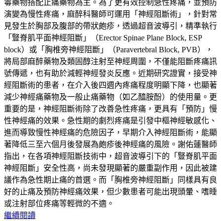
毒藥物搭配止痛藥物為主。為了更有效控制急性疼痛，並預防
演變為慢性疼痛，麻醉科醫師可運用「神經阻斷術」，針對常
見發生於胸部及腹部的帶狀皰疹，透過超音波導引，精準執行
「豎脊肌平面神經阻斷」（Erector Spinae Plane Block, ESP
block）或「胸椎旁神經阻斷」（Paravertebral Block, PVB），
將局部麻醉藥物及類固醇注射至神經周圍，不僅能阻斷疼痛訊
號傳遞，也有助於減輕神經發炎反應。近期研究證實，接受神
經阻斷術的患者，在介入後四週內疼痛程度明顯下降，也顯著
減少神經痛藥物及一般止痛藥物（如乙醯胺酚）的使用量。更
重要的是，神經阻斷術除了改善急性疼痛，更具有「預防」慢
性神經痛的效果。急性期的劇烈疼痛是引發中樞神經敏感化、
進而導致慢性神經痛的危險因子，早期介入神經阻斷術，能顯
著降低三至六個月後發展為皰疹後神經痛的風險。謝佑蓮醫師
指出，在各項神經阻斷技術中，超音波導引下的「豎脊肌平面
神經阻斷」安全性高，尚未發現顯著的嚴重副作用，因此被建
議作為急性期止痛的首選。而「胸椎旁神經阻斷」同樣具有良
好的止痛及預防神經痛效果，但少數患者可能出現頭暈、嗜睡
或注射部位疼痛等輕微的不適。
繼續閱讀