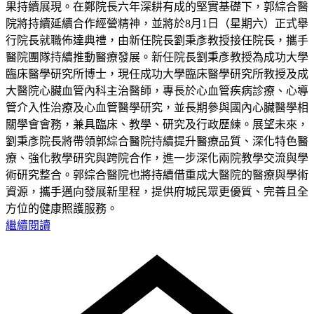
果持續展現。在鄭院長六年深耕有成的堅實基礎下，郭綜合醫
院將持續延續合作經營精神，並將於8月1日（星期六）正式舉
行院長就職佈達典禮，由新任院長劉秉彥教授接任院長，攜手
醫院團隊持續推動醫療發展。新任院長劉秉彥教授為成功大學
臨床醫學研究所博士，現任成功大學臨床醫學研究所教授及成
大醫院心臟血管內科主治醫師，專長於心血管疾病診療、心導
管介入性治療及心血管醫學研究，並長期參與國內心臟醫學相
關學會會務，兼具臨床、教學、研究及行政歷練。展望未來，
劉秉彥院長將帶領郭綜合醫院持續提升醫療品質、深化特色醫
療、強化教學研究與跨院合作，進一步深化兩院教學交流與學
術研究整合。郭綜合醫院也將持續借重成大醫院的醫療與學術
資源，攜手邁向發展新里程，提供府城民眾更優質、完善且全
方位的健康照護服務。
繼續閱讀