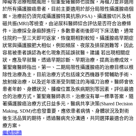
障礙等治療相關風險。但董聖雍醫師也提醒，海福刀並非適用
於所有攝護腺癌患者，目前主要適用於部分局限性攝護腺癌個
案。治療前仍須完成攝護腺特異抗原(PSA)、攝護腺切片及核
磁共振(MRI)等檢查，由泌尿科醫師綜合評估是否符合治療條
件。治療採全身麻醉進行，多數患者術後即可下床活動，通常
住院約一至三天即可返家，恢復期相對較短。攝護腺癌早期症
狀常與攝護腺肥大相似，例如頻尿、夜尿及排尿困難等，因此
容易被患者誤認為老化現象而延誤就醫。建議 若出現相關症
狀，應及早就醫，透過早期診斷、早期治療，提高治療成效。
董聖雍醫師指出，第一、二期局限性攝護腺癌的治療目標以根
除性治療為主，目前治療方式包括達文西機器手臂輔助手術、
放射線治療，以及近年逐漸受到關注的海福刀治療。醫師會依
患者年齡、身體狀況、腫瘤位置及疾病期別等因素，評估最適
合的治療方式。董聖雍醫師表示，治療沒有單一標準答案，隨
著攝護腺癌治療方式日益多元，醫病共享決策(Shared Decision
Making, SDM)也愈發重要，應依患者病情、身體狀況及對術
後生活品質的期待，透過醫病充分溝通，共同選擇最適合的治
療方案。
繼續閱讀