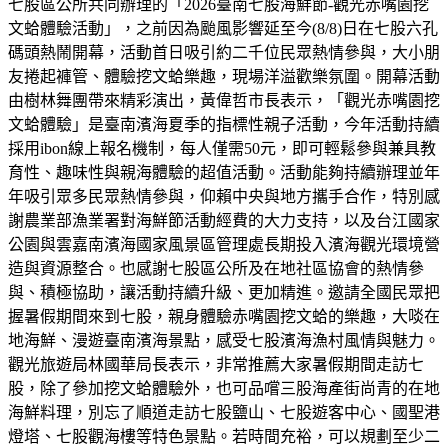
七股區公所共同辦理的「2026臺南七股海鮮節-觀光赤嘴園挖
文蛤體驗活動」，之前因為颱風影響延至今(8/8)日在七股六孔
碼頭熱鬧開幕，活動首日吸引約二千位民眾熱情參與，大小朋
友捲起褲管、體驗挖文蛤樂趣，現場洋溢歡樂氛圍。開幕活動
由樹林舞團帶來精彩演出，黃偉哲市長表示，「觀光赤嘴園挖
文蛤體驗」是臺南濱海夏季的指標性親子活動，今年活動持續
採用ibon線上報名機制，每人僅需50元，即可輕鬆參與兼具教
育性、趣味性與親海體驗的超值活動。活動能夠持續辦理並年
年吸引眾多民眾熱情參與，仰賴中央與地方攜手合作，特別感
謝農業部漁業署對海鮮節活動經費的大力支持，以及台江國家
公園與雲嘉南濱海國家風景區管理處長期投入濱海觀光環境營
造與資源整合。也感謝七股區公所及在地社區協會的熱情參
與、積極協助，讓活動持續升級、更加精進。邀請全國民眾把
握暑假期間來到七股，親身體驗赤嘴園挖文蛤的樂趣，大啖在
地海鮮、漫遊臺南濱海景點，感受七股濱海漁村風情與魅力。
觀光旅遊局林國華局長表示，非常推薦大家暑假期間走訪七
股，除了參加挖文蛤體驗外，也可品嚐三股海產街尚青的在地
海鮮料理，別忘了順道走訪七股鹽山、七股遊客中心、國聖港
燈塔、七股觀海樓等特色景點。若時間充裕，可以規劃至少二