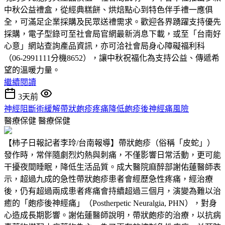
中秋公益禮盒，從經典糕餅、烘焙點心到特色伴手禮一應俱
全，可滿足企業採購及民眾送禮需求。歡迎各界踴躍支持優先
採購，電子型錄可至社會局官網最新消息下載，或至「台南好
心意」網站查詢產品資訊，亦可洽社會局身心障礙福利科
（06-2991111分機8652），讓中秋祝福化為支持公益、傳遞希
望的溫暖力量。
繼續閱讀
3天前
神經阻斷術緩解帶狀皰疹疼痛降低皰疹後神經痛風險
醫療保健
醫療保健
【柿子日報記者李玲/台南報導】帶狀皰疹（俗稱「皮蛇」）
發作時，常伴隨劇烈灼熱與刺痛，不僅影響日常活動，更可能
干擾夜間睡眠，降低生活品質。成大醫院麻醉部謝佑蓮醫師表
示，超過九成的急性帶狀皰疹患者會經歷急性疼痛，經治療
後，仍有超過兩成患者疼痛會持續超過三個月，演變為難以治
癒的「皰疹後神經痛」（Postherpetic Neuralgia, PHN），對身
心造成長期影響。謝佑蓮醫師說明，帶狀皰疹的治療，以抗病