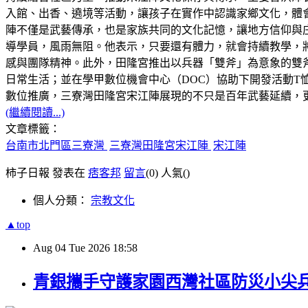
入館、出香、遶境等活動，讓孩子在實作中認識家鄉文化，體
陣不僅是武藝傳承，也是家族共同的文化記憶，讓地方信仰與庄
導學員，風雨無阻。他表示，只要還有體力，就會持續教學，
感與團隊精神。此外，田隆宮推出以兵器「雙斧」為意象的雙
日常生活；並在學甲數位機會中心（DOC）協助下開發活動T
數位推廣，三寮灣田隆宮宋江陣展現的不只是百年武藝延續，
(繼續閱讀...)
文章標籤：
台南市北門區三寮灣
三寮灣田隆宮宋江陣
宋江陣
柿子日報 發表在
痞客邦
留言
(0)
人氣(
)
個人分類：
宗教文化
▲top
Aug
04
Tue
2026
18:58
青銀攜手守護家園西灣社區防災小尖