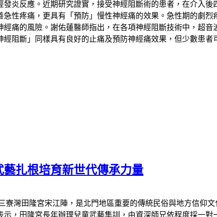
經發炎反應。近期研究證實，接受神經阻斷術的患者，在介入後
善急性疼痛，更具有「預防」慢性神經痛的效果。急性期的劇烈
神經痛的風險。謝佑蓮醫師指出，在各項神經阻斷技術中，超音
神經阻斷」同樣具有良好的止痛及預防神經痛效果，但少數患者
武藝扎根培育新世代傳承力量
區三寮灣田隆宮宋江陣，是北門地區重要的傳統民俗與地方信仰文
表示，田隆宮長年辦理兒童武藝集訓，由資深師兄依程度採一對