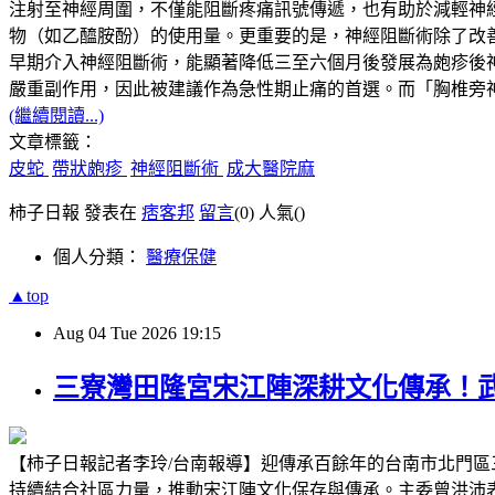
注射至神經周圍，不僅能阻斷疼痛訊號傳遞，也有助於減輕神
物（如乙醯胺酚）的使用量。更重要的是，神經阻斷術除了改
早期介入神經阻斷術，能顯著降低三至六個月後發展為皰疹後
嚴重副作用，因此被建議作為急性期止痛的首選。而「胸椎旁
(繼續閱讀...)
文章標籤：
皮蛇
帶狀皰疹
神經阻斷術
成大醫院麻
柿子日報 發表在
痞客邦
留言
(0)
人氣(
)
個人分類：
醫療保健
▲top
Aug
04
Tue
2026
19:15
三寮灣田隆宮宋江陣深耕文化傳承！
【柿子日報記者李玲/台南報導】迎傳承百餘年的台南市北門
持續結合社區力量，推動宋江陣文化保存與傳承。主委曾洪沛