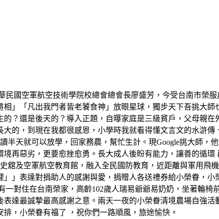
中華民國空軍航空技術學院校總會總會長廖盛芳，今受台南市榮服
將相」「凡出我門者皆老饕食神」放眼星球，獨步天下吾挑大師
生的？還是後天的？導入正題，自曝家庭是三級貧戶，父母親在
長大的，到現在我都很感恩，小學時我就看得懂文言文的水滸傳
讀半天就可以放學，回家務農，幫忙生計。現Google挑大師
境再惡劣，更要愈挫愈勇。長大成人後盼有能力，讓善的循環 再反
軍史舘及空軍航空教育館，融入全民國防教育，近距離與軍用飛
裡」」表達對捐助人的感謝與愛，捐贈人各送禮券給小榮眷，小
有一對住在台南榮家，高齡102歲人瑞易爺爺易奶奶，坐著輪椅
後表達最誠摯最高感謝之意。兩天一夜的小榮眷清境農場自強活
安排，小榮眷有福了 ，祝你們一路順風，旅途愉快。