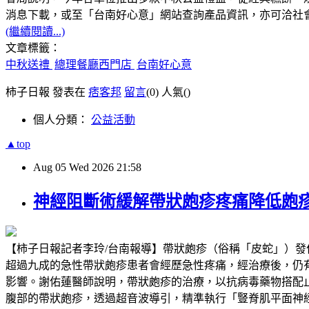
消息下載，或至「台南好心意」網站查詢產品資訊，亦可洽社會局身
(繼續閱讀...)
文章標籤：
中秋送禮
總理餐廳西門店
台南好心意
柿子日報 發表在
痞客邦
留言
(0)
人氣(
)
個人分類：
公益活動
▲top
Aug
05
Wed
2026
21:58
神經阻斷術緩解帶狀皰疹疼痛降低皰
【柿子日報記者李玲/台南報導】帶狀皰疹（俗稱「皮蛇」）
超過九成的急性帶狀皰疹患者會經歷急性疼痛，經治療後，仍有超過兩成
影響。謝佑蓮醫師說明，帶狀皰疹的治療，以抗病毒藥物搭配
腹部的帶狀皰疹，透過超音波導引，精準執行「豎脊肌平面神經阻斷」（Erector