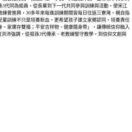
孫3代同為組員，從長輩到下一代共同參與訓練與活動，使宋江
教練曾進興，30多年來每逢訓練期間皆每日往返三寮灣，親自指
兒童訓練不只是培養新血，更希望孩子建立家鄉認同，培養責任
身、家運存雙福；平安吉祥物、健康隨身帶」，讓傳統信仰融入
曾洪沛強調，從祖孫3代傳承、老教練堅守教學，到信仰文創與