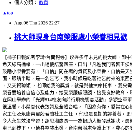
個人分類：
教育
▲top
Aug
06
Thu
2026
22:27
挑大師現身台南榮服處小榮眷相見歡
【柿子日報記者李玲/台南報導】睽違多年未見的挑大師，卽
色天線高桶帽，一出場便語驚四座，口出「凡進我門者皆王侯
鼓勵小榮眷要有，「自信」問在場的貴賓及小榮眷，自信是天
面，眼睛半瞎，是一名乞丐，我小時候是吃著祂乞討來的東西
，又天資聰穎 ，老師給我的獎賞，就是幫他擦摩托車 ，我只需
榮眷要培養自信心及能力，接受榮服處照顧，接受良好教育，環
在岡山舉辦的「光輝814校友向前行飛機饗宴活動」參觀空軍
很溫馨，小榮眷代表致詞及全體合唱，「因為有你，愛常在心
家主任及永康榮醫殷若蘭社工主任 ，他也是長期的認養者，更
令人永生效法學習！胡思湘處長一一為捐助人頒發感謝狀。最
車已到樓下，小榮眷整裝出發，台南榮服處全體上下，費心的