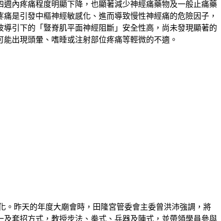
四週內疼痛程度明顯下降，也顯著減少神經痛藥物及一般止痛藥
疼痛是引發中樞神經敏感化、進而導致慢性神經痛的危險因子，
波導引下的「豎脊肌平面神經阻斷」安全性高，尚未發現顯著的
可能出現頭暈、嗜睡或注射部位疼痛等輕微的不適。
化。昨天的年度大廟會時，田隆宮管委會主委曾洪沛強調，將
一及套招方式，教授步法、拳式、兵器及陣式，並帶領學員參與