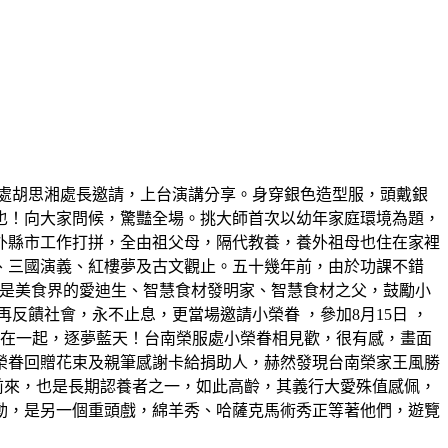
處胡思湘處長邀請，上台演講分享。身穿銀色造型服，頭戴銀
也！向大家問候，驚豔全場。挑大師首次以幼年家庭環境為題，
外縣市工作打拼，全由祖父母，隔代教養，養外祖母也住在家裡
、三國演義、紅樓夢及古文觀止。五十幾年前，由於功課不錯
，他是美食界的愛迪生、智慧食材發明家、智慧食材之父，鼓勵小
饋社會，永不止息，更當場邀請小榮眷 ，參加8月15日 ，
機在一起，逐夢藍天！台南榮服處小榮眷相見歡，很有感，畫面
榮眷回贈花束及親筆感謝卡給捐助人，赫然發現台南榮家王風勝
前來，也是長期認養者之一，如此高齡，其義行大愛殊值感佩，
動，是另一個重頭戲，綿羊秀、哈薩克馬術秀正等著他們，遊覽