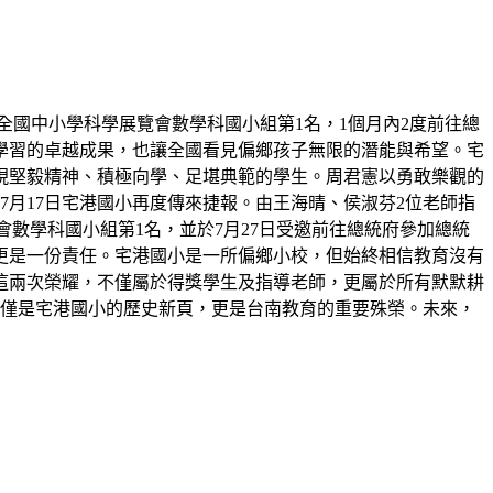
屆全國中小學科學展覽會數學科國小組第1名，1個月內2度前往總
學習的卓越成果，也讓全國看見偏鄉孩子無限的潛能與希望。宅
展現堅毅精神、積極向學、足堪典範的學生。周君憲以勇敢樂觀的
月17日宅港國小再度傳來捷報。由王海晴、侯淑芬2位老師指
展覽會數學科國小組第1名，並於7月27日受邀前往總統府參加總統
更是一份責任。宅港國小是一所偏鄉小校，但始終相信教育沒有
這兩次榮耀，不僅屬於得獎學生及指導老師，更屬於所有默默耕
不僅是宅港國小的歷史新頁，更是台南教育的重要殊榮。未來，