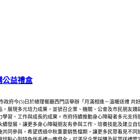
購公益禮盒
市政府今(5)日於總理餐廳西門店舉辦「月滿相逢－溫暖送禮 共
品，展現多元培力成果，並號召企業、機關、公會及市民朋友踴
力學習、工作與成長的成果。市府持續推動身心障礙者多元支持
永續發展，讓更多身心障礙朋友有參與工作、培養技能及建立自信
設施共同參與，希望透過中秋重要銷售檔期，讓更多民眾看見不同
烘焙點心到特色伴手禮一應俱全，可滿足企業採購及民眾送禮需