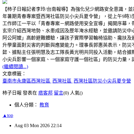
【柿子日報記者李玲/台南報導】為強化兒少網路安全意識，並將
年暑期青春專案暨西灣社區防災小尖兵夏令營」，從上午9時3
工作師江一平以「青春專案－網路使用安全宣導」揭開序幕，
玄宗介紹西灣地勢、水患成因及歷年淹水經驗，並邀請防災中
阿公阿嬤」高齡避難體驗，讓孩子實際學習輪椅協助、攙扶及
升學童面對災害的判斷與應變能力。理事長郭惠英表示，防災
懿、據點主任張明慧及志工隊長黃光明共同投入活動，結合據
小尖兵影響一個家庭、一個家庭守護一個社區」的防災力量，
(繼續閱讀...)
文章標籤：
臺南市永康區西灣社區
西灣社區
西灣社區防災小尖兵夏令營
柿子日報 發表在
痞客邦
留言
(0)
人氣(
)
個人分類：
教育
▲top
Aug
03
Mon
2026
22:14