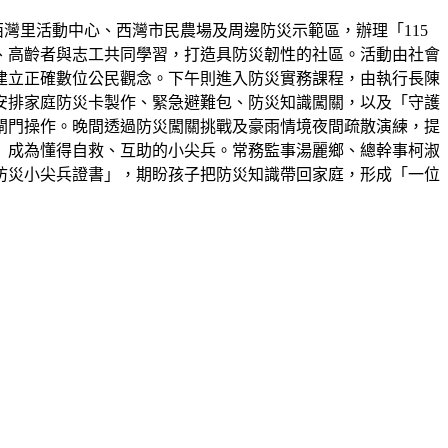
西灣里活動中心、西灣市民農場及周邊防災示範區，辦理「115
童、高齡者與志工共同學習，打造具防災韌性的社區。活動由社會
建立正確數位公民觀念。下午則進入防災實務課程，由執行長陳
安排家庭防災卡製作、緊急避難包、防災知識闖關，以及「守護
閘門操作。晚間透過防災闖關挑戰及豪雨情境夜間疏散演練，提
」成為懂得自救、互助的小尖兵。常務監事湯麗鄉、總幹事柯淑
防災小尖兵證書」，期盼孩子把防災知識帶回家庭，形成「一位