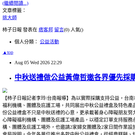
(繼續閱讀...)
文章標籤：
挑大師
柿子日報 發表在
痞客邦
留言
(0)
人氣(
)
個人分類：
公益活動
▲top
Aug
05
Wed
2026
22:29
中秋送禮做公益黃偉哲邀各界優先採
【柿子日報記者李玲/台南報導】為以實際採購支持公益，台南
福利機構、團體及庇護工場，共同展出中秋公益禮盒及特色產
份公益禮盒不只是中秋送禮的心意，更承載著身心障礙朋友努
心障礙福利機構、團體及庇護工場產品，以穩定訂單支持服務
構、團體及庇護工場外，也邀請2家婦女團體及2家日間作業
會局說明，今年各單位推出多款中秋公益禮盒，從經典糕餅、