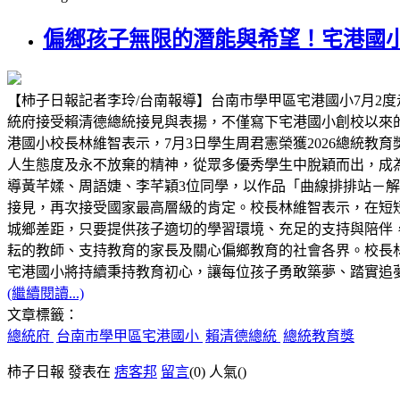
偏鄉孩子無限的潛能與希望！宅港國
【柿子日報記者李玲/台南報導】台南市學甲區宅港國小7月2度
統府接受賴清德總統接見與表揚，不僅寫下宅港國小創校以來
港國小校長林維智表示，7月3日學生周君憲榮獲2026總統
人生態度及永不放棄的精神，從眾多優秀學生中脫穎而出，成為
導黃芊媃、周語婕、李芊穎3位同學，以作品「曲線排排站－解構 C
接見，再次接受國家最高層級的肯定。校長林維智表示，在短
城鄉差距，只要提供孩子適切的學習環境、充足的支持與陪伴
耘的教師、支持教育的家長及關心偏鄉教育的社會各界。校長林
宅港國小將持續秉持教育初心，讓每位孩子勇敢築夢、踏實追
(繼續閱讀...)
文章標籤：
總統府
台南市學甲區宅港國小
賴清德總統
總統教育獎
柿子日報 發表在
痞客邦
留言
(0)
人氣(
)