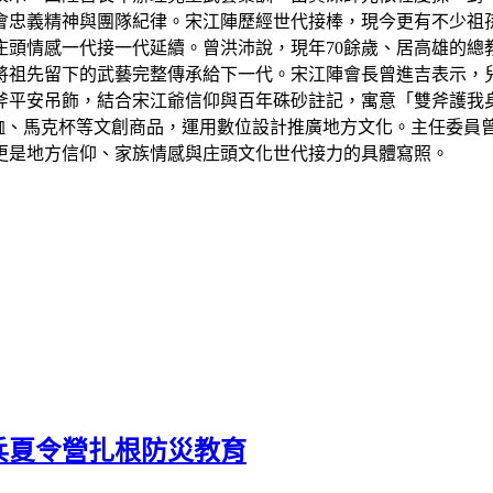
會忠義精神與團隊紀律。宋江陣歷經世代接棒，現今更有不少祖
頭情感一代接一代延續。曾洪沛說，現年70餘歲、居高雄的總
將祖先留下的武藝完整傳承給下一代。宋江陣會長曾進吉表示，
斧平安吊飾，結合宋江爺信仰與百年硃砂註記，寓意「雙斧護我
恤、馬克杯等文創商品，運用數位設計推廣地方文化。主任委員
更是地方信仰、家族情感與庄頭文化世代接力的具體寫照。
兵夏令營扎根防災教育