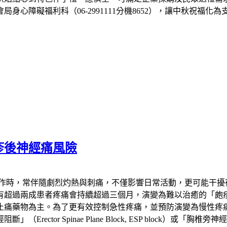
心障礙福利科（06-2991111分機8652），讓中秋祝福化
疹後神經痛風險
發作時，常伴隨劇烈灼熱與刺痛，不僅影響日常活動，更可能干擾
患者疼痛會持續超過三個月，演變為難以治癒的「皰疹後神經痛」（Pos
止痛藥物為主。為了更有效控制急性疼痛，並預防演變為慢性疼
 Spinae Plane Block, ESP block）或「胸椎旁神經阻斷