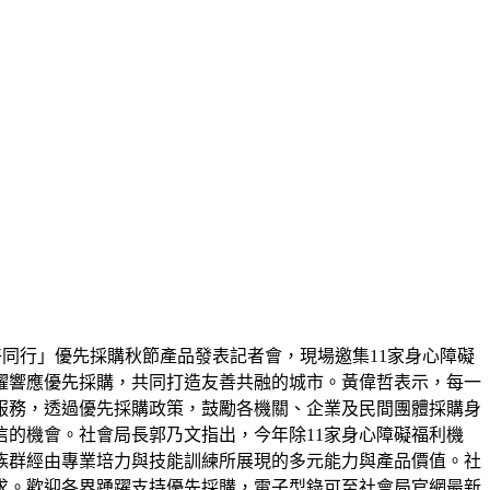
好同行」優先採購秋節產品發表記者會，現場邀集11家身心障礙
躍響應優先採購，共同打造友善共融的城市。黃偉哲表示，每一
服務，透過優先採購政策，鼓勵各機關、企業及民間團體採購身
的機會。社會局長郭乃文指出，今年除11家身心障礙福利機
族群經由專業培力與技能訓練所展現的多元能力與產品價值。社
求。歡迎各界踴躍支持優先採購，電子型錄可至社會局官網最新