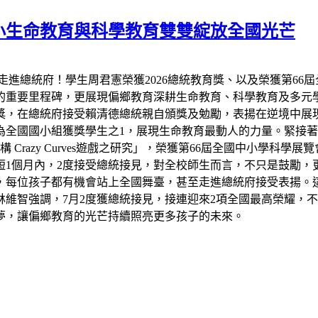
小生命教育與科學教育雙雙綻放全國光芒
走進總統府！學生周君憲榮獲2026總統教育獎、以及榮獲第66
的重要里程碑，更展現偏鄉教育深耕生命教育、科學教育及多元
教育獎，在總統府接受賴清德總統親自頒獎及勉勵，表揚在逆境中
全國國小組獲獎學生之1，展現生命教育最動人的力量。緊接著7
razy Curves遊戲之研究」，榮獲第66屆全國中小學科學
短1個月內，2度接受總統接見，對全校師生而言，不只是鼓勵，
，每位孩子都有機會站上全國舞臺，甚至走進總統府接受表揚。
維智強調，7月2度獲總統接見，接連迎來2項全國最高榮耀，
夢，讓偏鄉教育的光芒持續照亮更多孩子的未來。