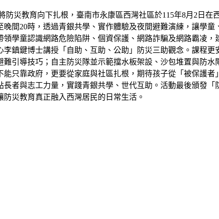
防災教育向下扎根，臺南市永康區西灣社區於115年8月2日在
至晚間20時，透過青銀共學、實作體驗及夜間避難演練，讓學
帶領學童認識網路危險陷阱、個資保護、網路詐騙及網路霸凌，
心李鎮鍵博士講授「自助、互助、公助」防災三助觀念。課程更
避難引導技巧；自主防災隊並示範擋水板架設、沙包堆置與防水
不能只靠政府，更要從家庭與社區扎根，期待孩子從「被保護者
點長者與志工力量，實踐青銀共學、世代互助。活動最後頒發「
讓防災教育真正融入西灣居民的日常生活。