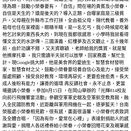
境為題，鼓勵小榮眷要有，「自信」問在場的貴賓及小榮眷，
自信是天生的？還是後天的？導入正題，自曝家庭是三級貧
戶，父母親在外縣市工作打拼，全由祖父母，隔代教養，養外
祖母也住在家裡面，眼睛半瞎，是一名乞丐，我小時候是吃著
祂乞討來的東西長大的，到現在我都很感恩，小學時我就看得
懂文言文的水滸傳、三國演義、紅樓夢及古文觀止。五十幾年
前，由於功課不錯 ，又天資聰穎 ，老師給我的獎賞，就是幫
他擦摩托車 ，我只需讀半天就可以放學，回家務農，幫忙生
計。現Google挑大師，他是美食界的愛迪生、智慧食材發明
家、智慧食材之父，鼓勵小榮眷要培養自信心及能力，接受榮
服處照顧，接受良好教育，環境再惡劣，更要愈挫愈勇。長大
成人後盼有能力，讓善的循環 再反饋社會，永不止息，更當
場邀請小榮眷 ，參加8月15日 ，在岡山舉辦的「光輝814校友
向前行飛機饗宴活動」參觀空軍軍史舘及空軍航空教育館，融
入全民國防教育，近距離與軍用飛機在一起，逐夢藍天！台南
榮服處小榮眷相見歡，很有感，畫面很溫馨，小榮眷代表致詞
及全體合唱，「因為有你，愛常在心裡」」表達對捐助人的感
謝與愛，捐贈人各送禮券給小榮眷，小榮眷回贈花束及親筆感