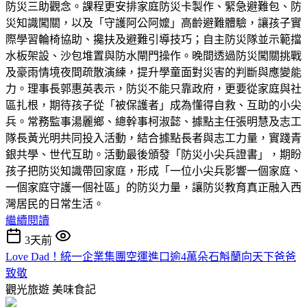
防災三助觀念。課程更安排家庭防災卡製作、緊急避難包、防
災知識闖關，以及「守護阿公阿嬤」高齡避難體驗，讓孩子實
際學習輪椅協助、攙扶及避難引導技巧；自主防災隊並示範擋
水板架設、沙包堆置與防水閘門操作。晚間透過防災闖關挑戰
及豪雨情境夜間疏散演練，提升學童面對災害的判斷與應變能
力。理事長郭惠英表示，防災不能只靠政府，更要從家庭與社
區扎根，期待孩子從「被保護者」成為懂得自救、互助的小尖
兵。常務監事湯麗鄉、總幹事柯淑懿、據點主任張明慧及志工
隊長黃光明共同投入活動，結合據點長者與志工力量，實踐青
銀共學、世代互助。活動最後頒發「防災小尖兵證書」，期盼
孩子把防災知識帶回家庭，形成「一位小尖兵影響一個家庭、
一個家庭守護一個社區」的防災力量，讓防災教育真正融入西
灣居民的日常生活。
繼續閱讀
3天前
Love Dad！統一企業集團空運進口逾4萬朵石斛蘭向天下爸爸
致敬
觀光旅遊
美味食記