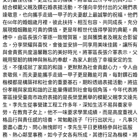
結合模範父親及鑽石婚表揚活動，不僅向辛勞付出的父親們表
達敬意，也向攜手走過一甲子的夫妻獻上最誠摯的祝福。他們
在60年的婚姻歲月裡，彼此扶持、相互包容、共同成長，充分
展現婚姻難能可貴的價值，更是年輕世代值得學習的典範。典
禮中，由區長張介軍逐一致贈賀匾，並與獲獎者及親友合影留
念，分享榮耀與喜悅，會後並安排一同享用美味佳餚，讓所有
與會貴賓共度溫馨難忘的美好時光。將軍區長張介軍表示，父
親用堅韌的精神與無私的奉獻，為家人創造了幸福安定的生
活，不僅成就了家庭的和諧，更默默為社會貢獻心力，令人由
衷敬佩。而夫妻能攜手走過一甲子更是難能可貴，每對鑽石婚
楷模都是構築祥和社會的重要基石，期盼透過表揚活動，將這
份孝親與家庭和諧的正能量傳遞到社會每個角落。今年代表將
軍區接受臺南市政府表揚的是長榮里薦舉的模範父親李文達先
生。李先生從事營建工程工作多年，深知生活不易與養家辛
勞。在教育子女上，他不一味要求學業成績，而是高度重視人
格品行與責任感的培養，常勉勵孩子「行行出狀元」，凡事只
要盡心盡力、問心無愧即可。李先生平日更積極參與社區服
務、熱心鄰里事務，如今子女各有所成，其德行足為楷模。將