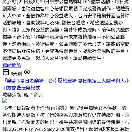
將於8月22日及8月29日舉辦公益熱轉印DIY體驗活動，每日規
劃兩場，由瑞復益智中心帶領民眾親手完成藝術創作，體驗費
每人$300，全數作為中心公益收入。台南安平雅樂軒酒店贊助
活動場地、自助飲料吧及Sky觀景台體驗，希望透過互動參
與，拉近民眾與公益的距離，讓藝術成為理解、陪伴與共融的
橋梁。台南安平雅樂軒酒店表示未來將持續攜手不同公益夥
伴，透過捐血、藝術展覽、公益體驗等多元形式，讓旅宿空間
不僅提供舒適住宿，更成為傳遞善意、凝聚社會溫暖的平台，
邀請更多民眾一起加入公益行列，讓愛持續發生。
繼續閱讀
6天前
「樂高®夏日遊樂場」台南壓軸登場 夏日限定三大關卡與大小
朋友開啟玩樂模式
歡樂活動ˋ
親子育兒
【柿子日報記者李玲/台南報導】暑假後半場精彩不停歇！隨
著假期進入倒數，孩子們的探索與創意旅程仍在持續升溫。這
也是親子抓緊夏天的尾巴、攜手共創專屬回憶的最佳時機。根
據LEGO® Play Well Study 2026調查指出，超過9成家長認為玩