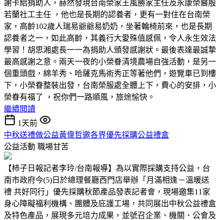
謝卡給捐助人，赫然發現台南榮家王風勝家主任及永康榮醫殷
若蘭社工主任 ，他也是長期的認養者，更有一對住在台南榮
家，高齡102歲人瑞易爺爺易奶奶，坐著輪椅前來，也是長期
認養者之一，如此高齡，其義行大愛殊值感佩，令人永生效法
學習！胡思湘處長一一為捐助人頒發感謝狀。最後表達最誠摯
最高感謝之意。兩天一夜的小榮眷清境農場自強活動，是另一
個重頭戲，綿羊秀、哈薩克馬術秀正等著他們，遊覽車已到樓
下，小榮眷整裝出發，台南榮服處全體上下，費心的安排，小
榮眷有福了 ，祝你們一路順風，旅途愉快。
繼續閱讀
1天前
中秋送禮做公益黃偉哲邀各界優先採購公益禮盒
公益活動
職場甘苦
【柿子日報記者李玲/台南報導】為以實際採購支持公益，台
南市政府今(5)日於總理餐廳西門店舉辦「月滿相逢－溫暖送
禮 共好同行」優先採購秋節產品發表記者會，現場邀集11家
身心障礙福利機構、團體及庇護工場，共同展出中秋公益禮盒
及特色產品，展現多元培力成果，並號召企業、機關、公會及