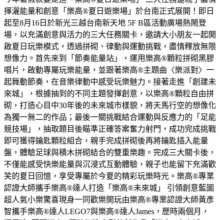
揮灑能量和創意「樂高®夏日遊樂場」於台南正式展開！即日
起至8月16日於新光三越台南新天地 5F B區活動廣場熱鬧登
場，以充滿創意與活力的三大任務關卡，邀請大小朋友一起開
啟夏日玩樂模式，透過拼砌、律動與運動挑戰，盡情釋放無限
想像力。首先來到「節奏能量站」，運用樂高®顆粒拼砌黑膠
唱片，啟動專屬玩樂能量，並跟著樂高®主題曲〈樂派對〉一
起舞動節奏，在音樂律動中感受玩樂魅力。接著走進「創建未
來城」，根據抽到的不同主題發揮創意，以樂高®顆粒自由拼
砌，打造心目中30年後的未來城市樣貌，將天馬行空的想像化
為獨一無二的作品；最後一關挑戰結合運動與反應力的「足能
競技場」，抽取題目後瞄準正確答案奮力射門，成功完成挑戰
即可獲得鑰匙顆粒組合，親手完成拼砌後再將鑰匙插入能量
盤，體驗足球與積木拼砌結合的雙重樂趣。完成三大關卡後，
不僅能感受快樂能量與沉浸式互動體驗，親子也能留下充滿歡
笑的夏日回憶，享受專屬於今夏的精彩玩樂時光。樂高®專業
認證大師攜手樂高®達人打造「樂高®未來城」 引領創意藍圖
超人氣小樂驚喜現身一同歡樂開玩由樂高®專業認證大師黃彥
智攜手樂高®達人LEGO7與樂高®達人James，歷時兩個月，