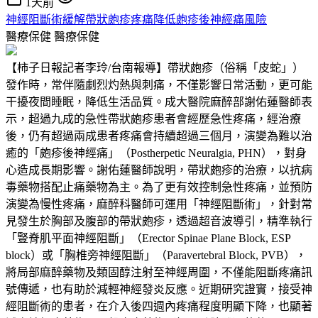
1天前
神經阻斷術緩解帶狀皰疹疼痛降低皰疹後神經痛風險
醫療保健
醫療保健
【柿子日報記者李玲/台南報導】帶狀皰疹（俗稱「皮蛇」）
發作時，常伴隨劇烈灼熱與刺痛，不僅影響日常活動，更可能
干擾夜間睡眠，降低生活品質。成大醫院麻醉部謝佑蓮醫師表
示，超過九成的急性帶狀皰疹患者會經歷急性疼痛，經治療
後，仍有超過兩成患者疼痛會持續超過三個月，演變為難以治
癒的「皰疹後神經痛」（Postherpetic Neuralgia, PHN），對身
心造成長期影響。謝佑蓮醫師說明，帶狀皰疹的治療，以抗病
毒藥物搭配止痛藥物為主。為了更有效控制急性疼痛，並預防
演變為慢性疼痛，麻醉科醫師可運用「神經阻斷術」，針對常
見發生於胸部及腹部的帶狀皰疹，透過超音波導引，精準執行
「豎脊肌平面神經阻斷」（Erector Spinae Plane Block, ESP
block）或「胸椎旁神經阻斷」（Paravertebral Block, PVB），
將局部麻醉藥物及類固醇注射至神經周圍，不僅能阻斷疼痛訊
號傳遞，也有助於減輕神經發炎反應。近期研究證實，接受神
經阻斷術的患者，在介入後四週內疼痛程度明顯下降，也顯著