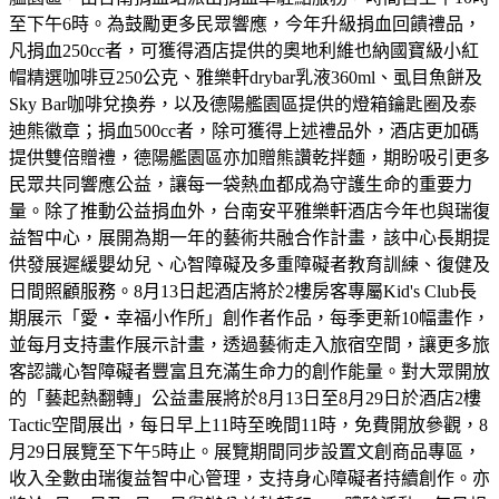
至下午6時。為鼓勵更多民眾響應，今年升級捐血回饋禮品，
凡捐血250cc者，可獲得酒店提供的奧地利維也納國寶級小紅
帽精選咖啡豆250公克、雅樂軒drybar乳液360ml、虱目魚餅及
Sky Bar咖啡兌換券，以及德陽艦園區提供的燈箱鑰匙圈及泰
迪熊徽章；捐血500cc者，除可獲得上述禮品外，酒店更加碼
提供雙倍贈禮，德陽艦園區亦加贈熊讚乾拌麵，期盼吸引更多
民眾共同響應公益，讓每一袋熱血都成為守護生命的重要力
量。除了推動公益捐血外，台南安平雅樂軒酒店今年也與瑞復
益智中心，展開為期一年的藝術共融合作計畫，該中心長期提
供發展遲緩嬰幼兒、心智障礙及多重障礙者教育訓練、復健及
日間照顧服務。8月13日起酒店將於2樓房客專屬Kid's Club長
期展示「愛・幸福小作所」創作者作品，每季更新10幅畫作，
並每月支持畫作展示計畫，透過藝術走入旅宿空間，讓更多旅
客認識心智障礙者豐富且充滿生命力的創作能量。對大眾開放
的「藝起熱翻轉」公益畫展將於8月13日至8月29日於酒店2樓
Tactic空間展出，每日早上11時至晚間11時，免費開放參觀，8
月29日展覽至下午5時止。展覽期間同步設置文創商品專區，
收入全數由瑞復益智中心管理，支持身心障礙者持續創作。亦