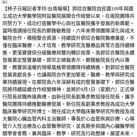
【柿子日報記者李玲/台南報導】郭綜合醫院自民國109年與國
立成功大學醫學院附設醫院展開合作經營以來，在兩院團隊共
同努力下，成功打造醫學中心與社區醫院攜手發展的新典範。
當時借調接任院長的鄭雅敏教授，六年來帶領團隊深化與成大
醫院合作，積極整合資源，持續提升郭綜合醫院醫療量能，不
僅在臨床醫療、人才培育、教學研究及醫療品質等方面持續精
進，更落實健保分級醫療與雙向轉診政策，為郭綜合醫院永續
發展奠定堅實基礎。郭宗正總裁表示，鄭雅敏院長任內以專
業、務實與溫暖的領導風格帶領團隊持續精進，對郭綜合醫院
發展貢獻良多，也讓兩院合作更加緊密，醫療、教學與研究成
果持續展現。在鄭院長六年深耕有成的堅實基礎下，郭綜合醫
院將持續延續合作經營精神，並將於8月1日（星期六）正式舉
行院長就職佈達典禮，由新任院長劉秉彥教授接任院長，攜手
醫院團隊持續推動醫療發展。新任院長劉秉彥教授為成功大學
臨床醫學研究所博士，現任成功大學臨床醫學研究所教授及成
大醫院心臟血管內科主治醫師，專長於心血管疾病診療、心導
管介入性治療及心血管醫學研究，並長期參與國內心臟醫學相
關學會會務，兼具臨床、教學、研究及行政歷練。展望未來，