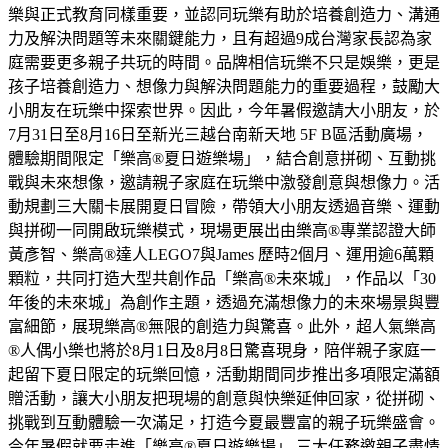
樂與正式教育同樣重要，並認同玩樂有助於培養創造力、溝通
力及解決問題等未來關鍵能力，且有超過9成台灣家長認為家
庭需要更多親子共玩的時間。品牌相信玩樂不只是娛樂，更是
孩子培養創造力、想像力與解決問題能力的重要過程，鼓勵大
小朋友在玩樂中探索世界。因此，今年暑假邀請大小朋友，於
7月31日至8月16日至新光三越台南新天地 5F B區活動廣場，
體驗期間限定「樂高®夏日遊樂場」，結合創意拼砌、互動挑
戰與未來想像，邀請親子家庭在玩樂中激發創意與想像力。活
動規劃三大關卡展開夏日冒險，帶領大小朋友透過音樂、運動
與拼砌一同開啟玩樂模式，現場更展出由樂高®專業認證大師
黃彥智、樂高®達人LEGO7與James 歷時2個月、運用逾6萬顆
顆粒，共同打造大型共創作品「樂高®未來城」，作品以「30
年後的未來城」為創作主題，透過充滿想像力的未來場景與豐
富細節，展現樂高®無限的創造力與驚喜。此外，超人氣樂高
®人偶小樂也將於8月1日及8月8日驚喜現身，陪伴親子家庭一
起留下夏日限定的玩樂回憶，活動期間同步推出多項限定滿額
贈活動，讓大小朋友把現場的創意與快樂延伸回家，從拼砌、
挑戰到互動體驗一次滿足，打造今夏最豐富的親子玩樂盛會。
今年暑假就要走進「樂高®夏日遊樂場」 三大任務邀親子盡情