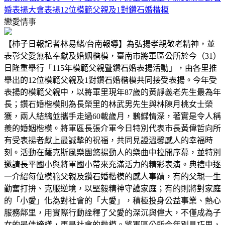
婚表揚大會表揚12位模範父親及1對鑽石婚楷模
戀愛情事
【柿子日報記者林易緒/台南報導】為弘揚孝親敬老精神，並
表彰父愛無私奉獻及婚姻楷模，臺南市將軍區公所於今（31）
日隆重舉行「115年模範父親暨鑽石婚表揚活動」，由各里推
舉出的12位模範父親及1對鑽石婚楷模共同接受表揚。今年受
表揚的模範父親中，以將軍里現年87歲的黃靜義老先生最為年
長；鑽石婚楷模則為長榮里的林武男先生與林陳月桃女士榮
獲，兩人結縭並攜手走過60載歲月，鶼鰈情深，著實是令人稱
羨的婚姻楷模。將軍區長張介軍今日特別代表市長黃偉哲向所
有受表揚者獻上最誠摯的祝福，共同見證溫馨感人的幸福時
刻。活動在薩克斯風樂團悠揚動人的樂曲中拉開序幕，並特別
邀請長平國小與將軍國小帶來充滿活力的精彩表演。典禮中逐
一介紹每位模範父親及鑽石婚楷模的感人事蹟，有的父親一生
勤奮打拚、克服逆境，以堅毅精神守護家庭；有的則將對家庭
的「小愛」化為對社會的「大愛」，積極投身公益事業、熱心
服務鄰里，用實際行動詮釋了父愛的深沉與偉大，不僅成為子
女的最佳榜樣，更是社會的楷模。將軍區公所今年別具巧思，