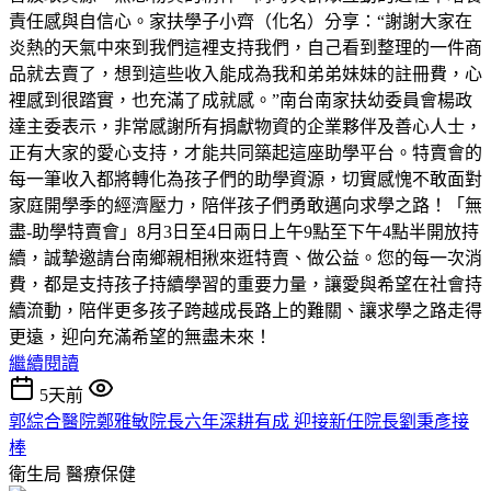
責任感與自信心。家扶學子小齊（化名）分享：“謝謝大家在
炎熱的天氣中來到我們這裡支持我們，自己看到整理的一件商
品就去賣了，想到這些收入能成為我和弟弟妹妹的註冊費，心
裡感到很踏實，也充滿了成就感。”南台南家扶幼委員會楊政
達主委表示，非常感謝所有捐獻物資的企業夥伴及善心人士，
正有大家的愛心支持，才能共同築起這座助學平台。特賣會的
每一筆收入都將轉化為孩子們的助學資源，切實感愧不敢面對
家庭開學季的經濟壓力，陪伴孩子們勇敢邁向求學之路！「無
盡-助學特賣會」8月3日至4日兩日上午9點至下午4點半開放持
續，誠摯邀請台南鄉親相揪來逛特賣、做公益。您的每一次消
費，都是支持孩子持續學習的重要力量，讓愛與希望在社會持
續流動，陪伴更多孩子跨越成長路上的難關、讓求學之路走得
更遠，迎向充滿希望的無盡未來！
繼續閱讀
5天前
郭綜合醫院鄭雅敏院長六年深耕有成 迎接新任院長劉秉彥接
棒
衛生局
醫療保健