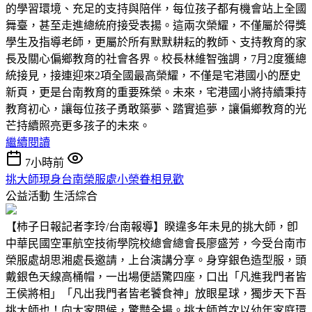
的學習環境、充足的支持與陪伴，每位孩子都有機會站上全國
舞臺，甚至走進總統府接受表揚。這兩次榮耀，不僅屬於得獎
學生及指導老師，更屬於所有默默耕耘的教師、支持教育的家
長及關心偏鄉教育的社會各界。校長林維智強調，7月2度獲總
統接見，接連迎來2項全國最高榮耀，不僅是宅港國小的歷史
新頁，更是台南教育的重要殊榮。未來，宅港國小將持續秉持
教育初心，讓每位孩子勇敢築夢、踏實追夢，讓偏鄉教育的光
芒持續照亮更多孩子的未來。
繼續閱讀
7小時前
挑大師現身台南榮服處小榮眷相見歡
公益活動
生活綜合
【柿子日報記者李玲/台南報導】睽違多年未見的挑大師，卽
中華民國空軍航空技術學院校總會總會長廖盛芳，今受台南市
榮服處胡思湘處長邀請，上台演講分享。身穿銀色造型服，頭
戴銀色天線高桶帽，一出場便語驚四座，口出「凡進我門者皆
王侯將相」「凡出我門者皆老饕食神」放眼星球，獨步天下吾
挑大師也！向大家問候，驚豔全場。挑大師首次以幼年家庭環