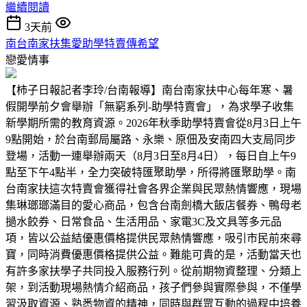
繼續閱讀
3天前
南台南家扶集愛助學特賣傳希望
戀愛情事
【柿子日報記者李玲/台南報導】南台南家扶中心每年寒、暑
假開學前夕會舉辦「無窮系列-助學特賣會」，為求學子收集
新學期所需的教育資源。2026年秋季助學特賣會從8月3日上午
9點開始，於台南郵局屬路、永樂、原佃及安南四大支局同步
登場，活動一連舉辦兩天（8月3日至8月4日），每日自上午9
點至下午4點半，全力突破特匯聚助學，所得將匯聚助學。南
台南家扶這次特賣會獲得社會各界企業與民眾熱情響應，現場
集琳瑯瑯滿目的愛心商品，包含台南劍橋大飯店餐券、鴨母老
撾水餃券、日常食品、生活用品、家電3C及文具等多元品
項，皆以公益結優惠價格提供民眾熱情響應，吸引市民前來尋
寶，同時消費優惠價格提供公益。難能可貴的是，活動當天也
有許多家扶學子共同投入服務行列。從前期物資整理、分類上
架，到活動現場熱情介紹商品，孩子們參與實際參與，不僅學
習汲取資源、熟悉物資的精神，同時與群眾互動的過程中培養