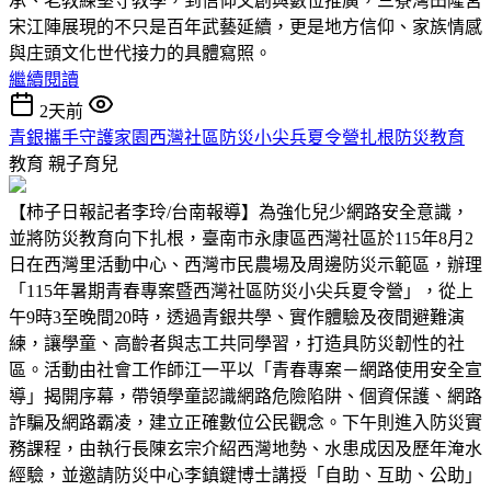
承、老教練堅守教學，到信仰文創與數位推廣，三寮灣田隆宮
宋江陣展現的不只是百年武藝延續，更是地方信仰、家族情感
與庄頭文化世代接力的具體寫照。
繼續閱讀
2天前
青銀攜手守護家園西灣社區防災小尖兵夏令營扎根防災教育
教育
親子育兒
【柿子日報記者李玲/台南報導】為強化兒少網路安全意識，
並將防災教育向下扎根，臺南市永康區西灣社區於115年8月2
日在西灣里活動中心、西灣市民農場及周邊防災示範區，辦理
「115年暑期青春專案暨西灣社區防災小尖兵夏令營」，從上
午9時3至晚間20時，透過青銀共學、實作體驗及夜間避難演
練，讓學童、高齡者與志工共同學習，打造具防災韌性的社
區。活動由社會工作師江一平以「青春專案－網路使用安全宣
導」揭開序幕，帶領學童認識網路危險陷阱、個資保護、網路
詐騙及網路霸凌，建立正確數位公民觀念。下午則進入防災實
務課程，由執行長陳玄宗介紹西灣地勢、水患成因及歷年淹水
經驗，並邀請防災中心李鎮鍵博士講授「自助、互助、公助」