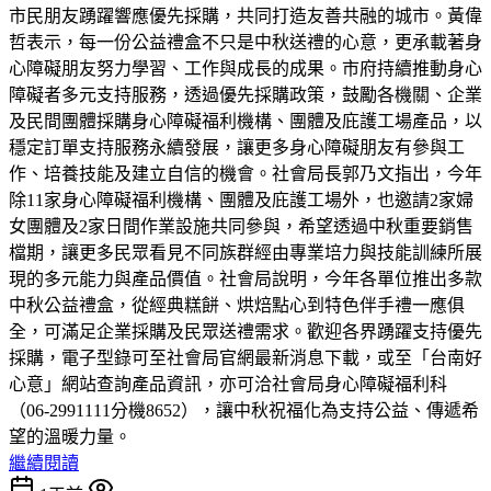
市民朋友踴躍響應優先採購，共同打造友善共融的城市。黃偉
哲表示，每一份公益禮盒不只是中秋送禮的心意，更承載著身
心障礙朋友努力學習、工作與成長的成果。市府持續推動身心
障礙者多元支持服務，透過優先採購政策，鼓勵各機關、企業
及民間團體採購身心障礙福利機構、團體及庇護工場產品，以
穩定訂單支持服務永續發展，讓更多身心障礙朋友有參與工
作、培養技能及建立自信的機會。社會局長郭乃文指出，今年
除11家身心障礙福利機構、團體及庇護工場外，也邀請2家婦
女團體及2家日間作業設施共同參與，希望透過中秋重要銷售
檔期，讓更多民眾看見不同族群經由專業培力與技能訓練所展
現的多元能力與產品價值。社會局說明，今年各單位推出多款
中秋公益禮盒，從經典糕餅、烘焙點心到特色伴手禮一應俱
全，可滿足企業採購及民眾送禮需求。歡迎各界踴躍支持優先
採購，電子型錄可至社會局官網最新消息下載，或至「台南好
心意」網站查詢產品資訊，亦可洽社會局身心障礙福利科
（06-2991111分機8652），讓中秋祝福化為支持公益、傳遞希
望的溫暖力量。
繼續閱讀