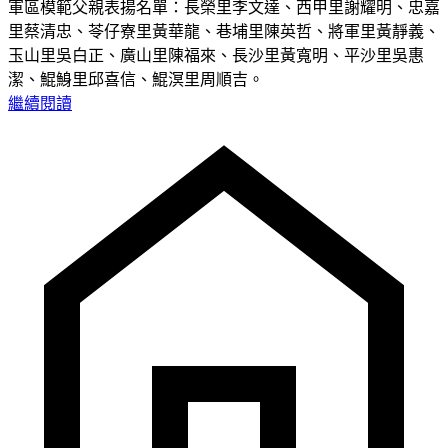
軍區模範父親表揚名單：長榮里李文達、西甲里謝耀明、忠嘉
里蔡清忠、苓仔寮里黃華龍、巷埔里陳英哲、將軍里黃靜義、
玉山里吳白正、廣山里陳福來、長沙里黃寬明、平沙里吳惠
潔、鯤鯓里邱喜信、鯤溟里周順吉。
繼續閱讀