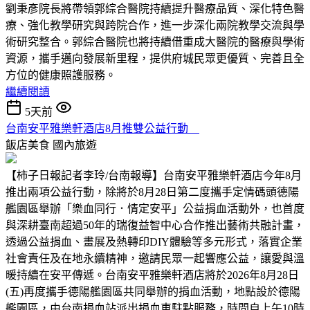
劉秉彥院長將帶領郭綜合醫院持續提升醫療品質、深化特色醫
療、強化教學研究與跨院合作，進一步深化兩院教學交流與學
術研究整合。郭綜合醫院也將持續借重成大醫院的醫療與學術
資源，攜手邁向發展新里程，提供府城民眾更優質、完善且全
方位的健康照護服務。
繼續閱讀
5天前
台南安平雅樂軒酒店8月推雙公益行動
飯店美食
國內旅遊
【柿子日報記者李玲/台南報導】台南安平雅樂軒酒店今年8月
推出兩項公益行動，除將於8月28日第二度攜手定情碼頭德陽
艦園區舉辦「樂血同行．情定安平」公益捐血活動外，也首度
與深耕臺南超過50年的瑞復益智中心合作推出藝術共融計畫，
透過公益捐血、畫展及熱轉印DIY體驗等多元形式，落實企業
社會責任及在地永續精神，邀請民眾一起響應公益，讓愛與溫
暖持續在安平傳遞。台南安平雅樂軒酒店將於2026年8月28日
(五)再度攜手德陽艦園區共同舉辦的捐血活動，地點設於德陽
艦園區，由台南捐血站派出捐血車駐點服務，時間自上午10時