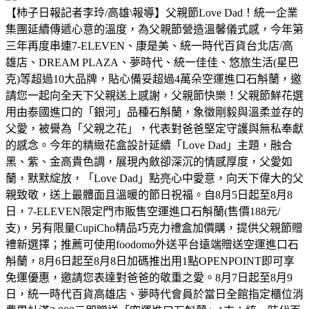
【柿子日報記者李玲/高雄\報導】父親節Love Dad！統一企業
集團延續傳遞心意的溫度，為父親節營造溫馨儀式感，今年第
三年再度串連7-ELEVEN、康是美、統一時代百貨台北店/高
雄店、DREAM PLAZA、夢時代、統一佳佳、悠旅生活(星巴
克)等超過10大品牌，貼心備妥超過4萬朵空運進口石斛蘭，邀
請您一起向全天下父親送上感謝，父親節快樂！父親節鮮花選
用由泰國進口的「銀河」品種石斛蘭，象徵剛毅與溫柔並存的
父愛，被譽為「父親之花」，代表對爸爸堅定守護與無私奉獻
的感念。今年的精緻花盒設計延續「Love Dad」主題，融合
黑、紫、金高貴色調，展現內斂卻深沉的情感厚度，父愛如
蘭，默默綻放，「Love Dad」點亮心中愛意，向天下偉大的父
親致敬，送上最體面且溫暖的節日祝福。自8月5日起至8月8
日，7-ELEVEN限定門市販售空運進口石斛蘭(售價188元/
支)，另有限量CupiCho精品巧克力禮盒加價購，提供父親節贈
禮新選擇；推薦可使用foodomo外送平台遠端贈送空運進口石
斛蘭，8月6日起至8月8日加碼推出用1點OPENPOINT即可享
免運優惠，邀請您表達對爸爸的敬重之愛。8月7日起至8月9
日，統一時代百貨高雄店、夢時代會員於當日全館指定櫃位消