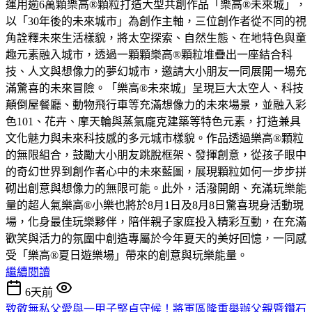
運用逾6萬顆樂高®顆粒打造大型共創作品「樂高®未來城」，
以「30年後的未來城市」為創作主軸，三位創作者從不同的視
角詮釋未來生活樣貌，將太空探索、自然生態、在地特色與童
趣元素融入城市，透過一顆顆樂高®顆粒堆疊出一座結合科
技、人文與想像力的夢幻城市，邀請大小朋友一同展開一場充
滿驚喜的未來冒險。「樂高®未來城」呈現巨大太空人、科技
顛倒屋餐廳、動物飛行車等充滿想像力的未來場景，並融入彩
色101、花卉、摩天輪與蒸氣龐克建築等特色元素，打造兼具
文化魅力與未來科技感的多元城市樣貌。作品透過樂高®顆粒
的無限組合，鼓勵大小朋友跳脫框架、發揮創意，從孩子眼中
的奇幻世界到創作者心中的未來藍圖，展現顆粒如何一步步拼
砌出創意與想像力的無限可能。此外，活潑開朗、充滿玩樂能
量的超人氣樂高®小樂也將於8月1日及8月8日驚喜現身活動現
場，化身最佳玩樂夥伴，陪伴親子家庭投入精彩互動，在充滿
歡笑與活力的氛圍中創造專屬於今年夏天的美好回憶，一同感
受「樂高®夏日遊樂場」帶來的創意與玩樂能量。
繼續閱讀
6天前
致敬無私父愛與一甲子堅貞守候！將軍區隆重舉辦父親暨鑽石