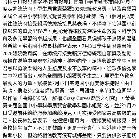
【柿子日報記者李玲/台南報導】台南市學甲區宅港國小7月2
度走進總統府！學生周君憲榮獲2026總統教育獎、以及榮獲第
66屆全國中小學科學展覽會數學科國小組第1名，1個月內2度
前往總統府接受賴清德總統接見與表揚，不僅寫下宅港國小創
校以來的重要里程碑，更展現偏鄉教育深耕生命教育、科學教
育及多元學習的卓越成果，也讓全國看見偏鄉孩子無限的潛能
與希望。宅港國小校長林維智表示，7月3日學生周君憲榮獲
2026總統教育獎，在總統府接受賴清德總統親自頒獎及勉勵，
表揚在逆境中展現堅毅精神、積極向學、足堪典範的學生。周
君憲以勇敢樂觀的人生態度及永不放棄的精神，從眾多優秀學
生中脫穎而出，成為全國國小組獲獎學生之1，展現生命教育
最動人的力量。緊接著7月17日宅港國小再度傳來捷報。由王
海晴、侯淑芬2位老師指導黃芊媃、周語婕、李芊穎3位同學，
以作品「曲線排排站－解構 Crazy Curves遊戲之研究」，榮獲
第66屆全國中小學科學展覽會數學科國小組第1名，並於7月27
日受邀前往總統府參加總統接見，再次接受國家最高層級的肯
定。校長林維智表示，在短短1個月內，2度接受總統接見，對
全校師生而言，不只是鼓勵，更是一份責任。宅港國小是一所
偏鄉小校，但始終相信教育沒有城鄉差距，只要提供孩子適切