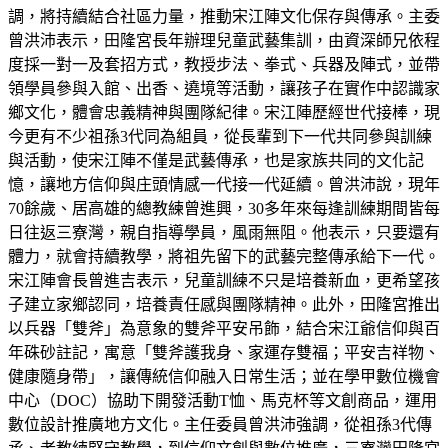
調，將持續結合社區力量，推動宋江陣文化保存與傳承。主委
曾洪沛表示，田隆宮長年辦理兒童武藝集訓，由資深師兄依程
度採一對一及套招方式，教授步法、拳式、兵器及陣式，並帶
領學員參與入館、出香、遶境等活動，讓孩子在實作中認識家
鄉文化，體會忠義精神與團隊紀律。宋江陣歷經世代接棒，現
今更有不少祖孫3代同為組員，從長輩到下一代共同參與訓練
與活動，使宋江陣不僅是武藝傳承，也是家族共同的文化記
憶，讓地方信仰與庄頭情感一代接一代延續。曾洪沛說，現年
70餘歲、居高雄的總教練曾進興，30多年來每逢訓練期間皆每
日往返三寮灣，親自指導學員，風雨無阻。他表示，只要還有
體力，就會持續教學，將祖先留下的武藝完整傳承給下一代。
宋江陣會長曾進吉表示，兒童訓練不只是培養新血，更希望孩
子建立家鄉認同，培養責任感與團隊精神。此外，田隆宮推出
以兵器「雙斧」為意象的雙斧平安吊飾，結合宋江爺信仰與百
年硃砂註記，寓意「雙斧護我身、家運存雙福；平安吉祥物、
健康隨身帶」，讓傳統信仰融入日常生活；並在學甲數位機會
中心（DOC）協助下開發活動T恤、馬克杯等文創商品，運用
數位設計推廣地方文化。主任委員曾洪沛強調，從祖孫3代傳