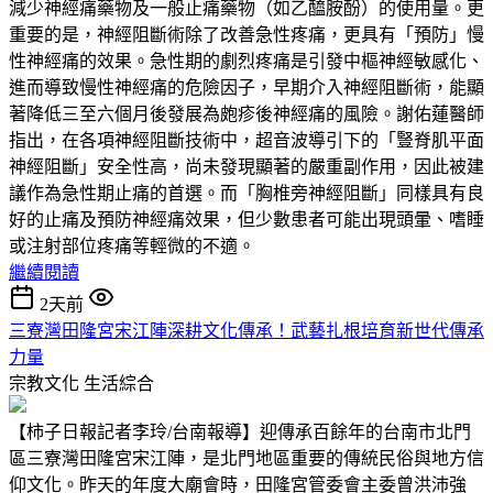
減少神經痛藥物及一般止痛藥物（如乙醯胺酚）的使用量。更
重要的是，神經阻斷術除了改善急性疼痛，更具有「預防」慢
性神經痛的效果。急性期的劇烈疼痛是引發中樞神經敏感化、
進而導致慢性神經痛的危險因子，早期介入神經阻斷術，能顯
著降低三至六個月後發展為皰疹後神經痛的風險。謝佑蓮醫師
指出，在各項神經阻斷技術中，超音波導引下的「豎脊肌平面
神經阻斷」安全性高，尚未發現顯著的嚴重副作用，因此被建
議作為急性期止痛的首選。而「胸椎旁神經阻斷」同樣具有良
好的止痛及預防神經痛效果，但少數患者可能出現頭暈、嗜睡
或注射部位疼痛等輕微的不適。
繼續閱讀
2天前
三寮灣田隆宮宋江陣深耕文化傳承！武藝扎根培育新世代傳承
力量
宗教文化
生活綜合
【柿子日報記者李玲/台南報導】迎傳承百餘年的台南市北門
區三寮灣田隆宮宋江陣，是北門地區重要的傳統民俗與地方信
仰文化。昨天的年度大廟會時，田隆宮管委會主委曾洪沛強