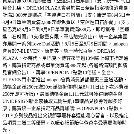
費累計滿3,000元即贈送「空運進口石斛蘭」1支；統一時代百
貨台北店、DREAM PLAZA會員於當日全館指定櫃位消費累
計滿2,000元即贈送「空運進口石斛蘭」1支；康是美8月5日至
8月9日單筆消費滿2,888元即免費送「空運進口石斛蘭」1支；
星巴克於8月6日到8月8日單筆消費滿888元，即可獲得「空運
進口石斛蘭」1支(數量有限、單店贈完為止)。統一企業集團
亦展開一系列Love Dad活動！8月5日至8月9日期間，uniopen
會員於7-ELEVEN、康是美、統一時代百貨、DREAM
PLAZA、夢時代、星巴克、博客來等逾13個線上線下指定通
路，購買指定商品或單筆消費滿888元起 (各通路滿額門檻請
見官網公告），再享OPENPOINT點數10倍送。全台7-
ELEVEN門市更推出uniopen會員消費滿額優惠三重送活動，
結帳金額滿250元送20元滿額折價券(至8月11日止下次消費滿
250元即可折抵)，最高結帳金額1,111元就可獲得購物金與
UNIDESIGN新柔感抽取式衛生紙1串贈品兌換券等超多好
康；購買統一企業指定商品再加贈5% OPENPOINT點數。
CITY系列飲品推出父親節專屬杯套還能暖心留言，以及指定
品項買二送二等優惠，以暖心細節陪伴爸爸享受專屬咖啡時
光。