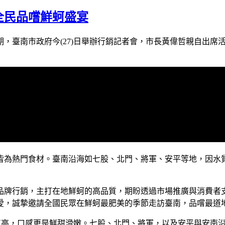
全民品嚐鮮蚵盛宴
期，臺南市政府今(27)日舉辦行銷記者會，市長黃偉哲親自出
皆為熱門食材。臺南沿海如七股、北門、將軍、安平等地，因水
品牌行銷，主打在地鮮蚵的高品質，期盼透過市場推廣與消費者
愛，誠摯邀請全國民眾在鮮蚵最肥美的季節走訪臺南，品嚐最道
值高，口感更是鮮甜滑嫩。七股、北門、將軍，以及安平與安南沿海