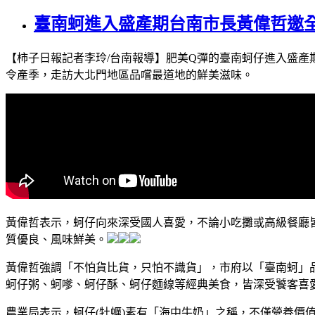
臺南蚵進入盛產期台南市長黃偉哲邀
【柿子日報記者李玲/台南報導】肥美Q彈的臺南蚵仔進入盛產
令產季，走訪大北門地區品嚐最道地的鮮美滋味。
黃偉哲表示，蚵仔向來深受國人喜愛，不論小吃攤或高級餐廳
質優良、風味鮮美。
黃偉哲強調「不怕貨比貨，只怕不識貨」，市府以「臺南蚵」
蚵仔粥、蚵嗲、蚵仔酥、蚵仔麵線等經典美食，皆深受饕客喜
農業局表示，蚵仔(牡蠣)素有「海中牛奶」之稱，不僅營養價