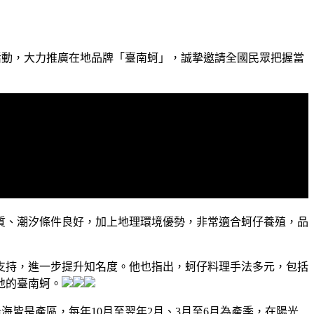
席活動，大力推廣在地品牌「臺南蚵」，誠摯邀請全國民眾把握當
質、潮汐條件良好，加上地理環境優勢，非常適合蚵仔養殖，品
支持，進一步提升知名度。他也指出，蚵仔料理手法多元，包括
地的臺南蚵。
皆是產區，每年10月至翌年2月、3月至6月為產季，在陽光