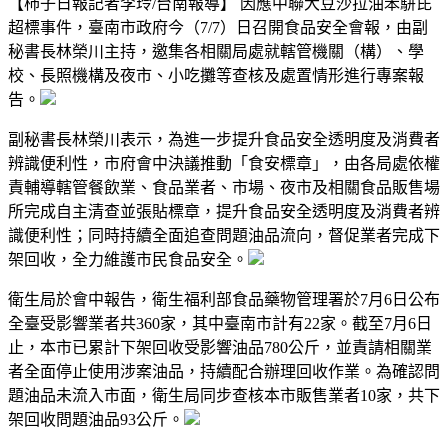
【柿子日報記者李玲/台南報導】 因應中聯大豆沙拉油苯駢芘
超標事件，臺南市政府今（7/7）日召開食品安全會報，由副
秘書長林榮川主持，邀集各相關局處就轄管機關（構）、學
校、長照機構及夜市、小吃攤等查核及處置情形進行專案報
告。
副秘書長林榮川表示，為進一步提升食品安全透明度及消費者
辨識便利性，市府會中決議推動「食安標章」，由各局處依權
責輔導轄管餐飲業、食品業者、市場、夜市及相關食品販售場
所完成自主清查並張貼標章，提升食品安全透明度及消費者辨
識便利性；同時持續全面追查問題油品流向，督促業者完成下
架回收，全力維護市民食品安全。
衛生局於會中報告，衛生福利部食品藥物管理署於7月6日公布
全臺受影響業者共360家，其中臺南市計有22家。截至7月6日
止，本市已累計下架回收受影響油品780公斤，並責請相關業
者全面停止使用涉案油品，持續配合辦理回收作業。為確認問
題油品未流入市面，衛生局同步查核本市販售業者10家，共下
架回收問題油品93公斤。