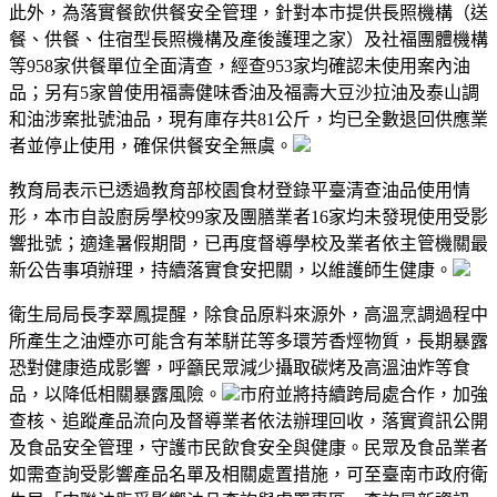
此外，為落實餐飲供餐安全管理，針對本市提供長照機構（送
餐、供餐、住宿型長照機構及產後護理之家）及社福團體機構
等958家供餐單位全面清查，經查953家均確認未使用案內油
品；另有5家曾使用福壽健味香油及福壽大豆沙拉油及泰山調
和油涉案批號油品，現有庫存共81公斤，均已全數退回供應業
者並停止使用，確保供餐安全無虞。
教育局表示已透過教育部校園食材登錄平臺清查油品使用情
形，本市自設廚房學校99家及團膳業者16家均未發現使用受影
響批號；適逢暑假期間，已再度督導學校及業者依主管機關最
新公告事項辦理，持續落實食安把關，以維護師生健康。
衛生局局長李翠鳳提醒，除食品原料來源外，高溫烹調過程中
所產生之油煙亦可能含有苯駢芘等多環芳香烴物質，長期暴露
恐對健康造成影響，呼籲民眾減少攝取碳烤及高溫油炸等食
品，以降低相關暴露風險。
市府並將持續跨局處合作，加強
查核、追蹤產品流向及督導業者依法辦理回收，落實資訊公開
及食品安全管理，守護市民飲食安全與健康。民眾及食品業者
如需查詢受影響產品名單及相關處置措施，可至臺南市政府衛