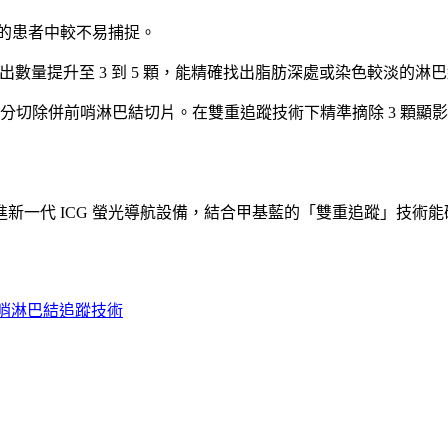
慢的患者中較不易捕捉。
光，平均抓出數量提升至 3 到 5 顆，能精確找出脂肪深處或染色較淡的
部分切除併前哨淋巴結切片。在雙重追蹤技術下精準摘除 3 顆顯
新一代 ICG 螢光導航設備，結合甲基藍的「雙重追蹤」技術
哨淋巴結追蹤技術