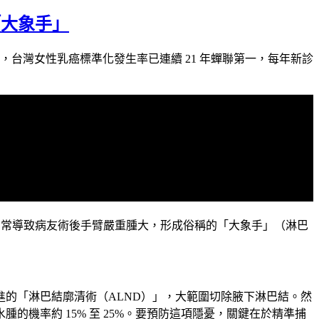
「大象手」
台灣女性乳癌標準化發生率已連續 21 年蟬聯第一，每年新診
，常導致病友術後手臂嚴重腫大，形成俗稱的「大象手」（淋巴
的「淋巴結廓清術（ALND）」，大範圍切除腋下淋巴結。然
機率約 15% 至 25%。要預防這項隱憂，關鍵在於精準捕