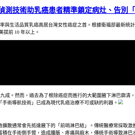
 螢光偵測技術助乳癌患者精準鎖定病灶、告別
存率與生活品質乳癌高居台灣女性癌症之首。根據衛福部最新統計，
歐美提前 10 年以上。
超過九成。然而，過去為了根除癌症而進行的大範圍腋下淋巴廓清
「手術導航技術」已成為現代乳癌治療不可或缺的利器。
胞擴散通常會先抵達腋下的「前哨淋巴結」。傳統醫療常採取激進
在手術側手臂，造成腫脹、疼痛與麻木，傳統手術導致淋巴水腫的