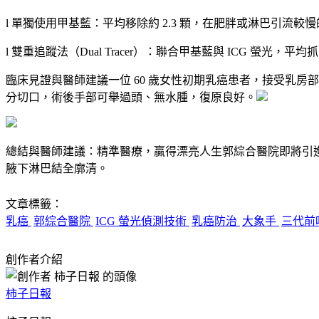
l 單獨使用甲基藍：平均移除約 2.3 顆，在肥胖或淋巴引流較
l 雙重追蹤法（Dual Tracer）：聯合甲基藍與 ICG 螢
臨床見證與醫師建議一位 60 歲女性初期乳癌患者，接受乳房
分切口，術後手部可舉過頭、無水腫，復原良好。
總結與醫師建議：精準醫療，贏得漂亮人生郭綜合醫院即將引進
腋下淋巴結全廓清。
文章標籤：
乳癌
郭綜合醫院
ICG 螢光偵測技術
乳癌防治
大象手
三代前
創作者介紹
柿子日報