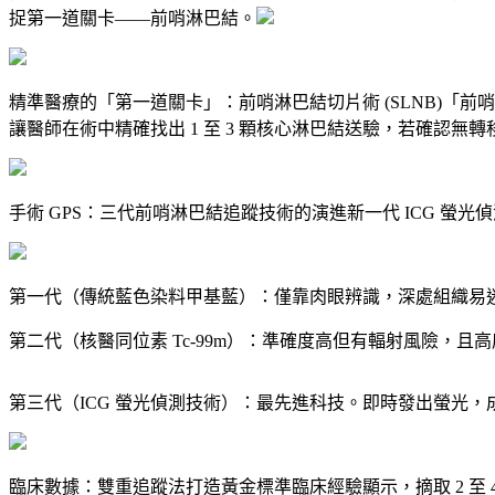
捉第一道關卡——前哨淋巴結。
精準醫療的「第一道關卡」：前哨淋巴結切片術 (SLNB)「
讓醫師在術中精確找出 1 至 3 顆核心淋巴結送驗，若確認
手術 GPS：三代前哨淋巴結追蹤技術的演進新一代 ICG 螢
第一代（傳統藍色染料甲基藍）：僅靠肉眼辨識，深處組織易迷路，
第二代（核醫同位素 Tc-99m）：準確度高但有輻射風險，且
第三代（ICG 螢光偵測技術）：最先進科技。即時發出螢光，成功
臨床數據：雙重追蹤法打造黃金標準臨床經驗顯示，摘取 2 至 