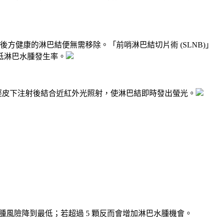
方健康的淋巴結便無需移除。「前哨淋巴結切片術 (SLNB)」
降低淋巴水腫發生率。
 分子經皮下注射後結合近紅外光照射，使淋巴結即時發出螢光。
水腫風險降到最低；若超過 5 顆反而會增加淋巴水腫機會。