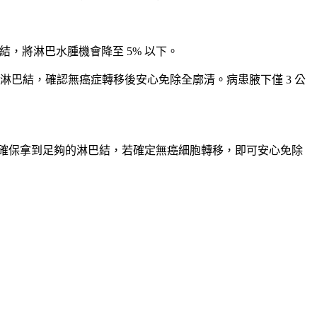
淋巴結，將淋巴水腫機會降至 5% 以下。
影淋巴結，確認無癌症轉移後安心免除全廓清。病患腋下僅 3 公
能確保拿到足夠的淋巴結，若確定無癌細胞轉移，即可安心免除