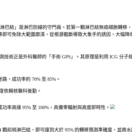
前哨淋巴結」是淋巴防線的守門員。若第一顆淋巴結無癌細胞轉移，後
無轉移即可免除大範圍廓清，從根源截斷導致大象手的誘因，大幅
光偵測技術正是外科醫師的「手術 GPS」。其原理是利用 ICG
成功率約 70% 至 85%。
高度依賴核醫科後勤。
率高達 95% 至 100%，具備零輻射與高度即時性。
4 顆前哨淋巴結，即可達到大於 95% 的轉移預測準確度，並將