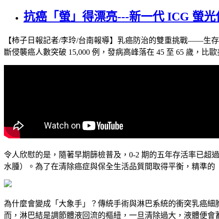
抗癌「螢」得漂亮---新一代 ICG
【柿子日報記者/李玲/台南報導】乳癌防治的雙重挑戰——生
斷侵襲癌人數突破 15,000 例，發病高峰落在 45 至 65 歲，比
令人欣慰的是，隨著早期篩檢普及，0-2 期的五年存活率已
水腫）。為了在清除癌症與保全生活品質間取得平衡，精準的
為什麼會變成「大象手」？傳統手術與淋巴系統的衝突乳癌細
而，淋巴結是調節體液回流的樞紐，一旦清除過大，液體便會蓄積