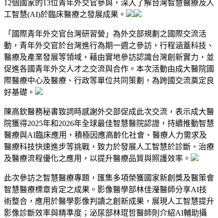
12個國家的13位青年外交官參與，深入了解台灣智慧醫療及人
工智慧(AI)於臨床醫療之發展成果。
「國際青年外交官台灣研習營」為外交部規劃之國際交流活
動，青年外交官於台灣進行為期一週之參訪，行程涵蓋科技、
醫療及產業發展等領域，藉由實地參訪認識台灣創新實力，並
促進各國青年外交人才之交流與合作。本次活動由成大醫院國
際醫療中心及醫療、行政等單位共同策劃，為跨國交流奠定良
好基礎。
陳高欽醫務秘書致詞時感謝外交部促成此次交流，表示成大醫
院獲得2025年和2026年全球最佳智慧醫院認證，持續推動智慧
醫療與AI臨床應用，積極因應高齡化社會、醫療人力需求及
醫療科技快速進步等挑戰，致力於發展人工智慧於診斷、治療
及醫療流程優化之應用，以提升醫療品質與照護效率。
此次參訪之智慧醫療專題，匯集多項榮獲國家新創獎及醫策會
智慧醫療標章肯定之成果。影像醫學部林佳瀅醫師分享AI技
術整合，應用於醫學影像判讀之創新成果，展現人工智慧提升
影像診斷效率與精準度；泌尿部林琨哲醫師則介紹AI輔助攝