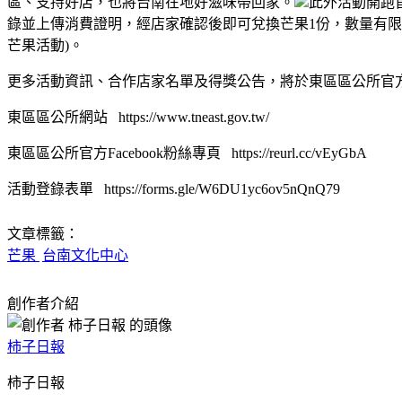
區、支持好店，也將台南在地好滋味帶回家。
此外活動開跑
錄並上傳消費證明，經店家確認後即可兌換芒果1份，數量有
芒果活動)。
更多活動資訊、合作店家名單及得獎公告，將於東區區公所官方F
東區區公所網站 https://www.tneast.gov.tw/
東區區公所官方Facebook粉絲專頁 https://reurl.cc/vEyGbA
活動登錄表單 https://forms.gle/W6DU1yc6ov5nQnQ79
文章標籤：
芒果
台南文化中心
創作者介紹
柿子日報
柿子日報