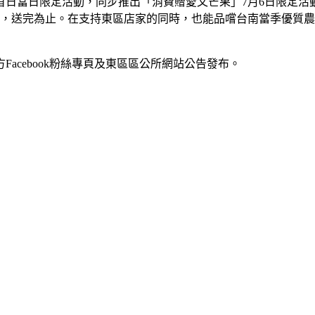
首日當日限定活動，同步推出「消費贈愛文芒果」7月6日限定活動
限，送完為止。在支持東區店家的同時，也能品嚐台南當季優質農
acebook粉絲專頁及東區區公所網站公告發布。