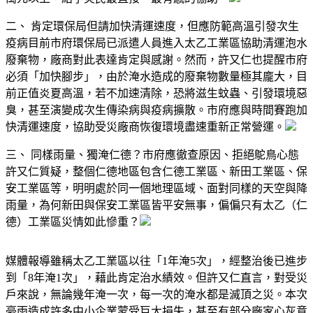
二、 肯定環保局但請加快清運速度，但應防範高溫引發次生
疫病目前市府環保局已派遣人員進入太乙工業區協助清運泡水
廢棄物，廠商對此表達肯定與感謝。然而，許又仁也提醒市府
必須「加快腳步」，由於淹水造成的廢棄物數量極其龐大，目
前正值炎夏高溫，若不加速清除，恐將滋生蚊蟲、引發環境惡
臭，甚至演變成次生傳染病與疫病擴散。市府應與時間賽跑加
快清運速度，協助受災廠商恢復環境盡速重新正常營運。
三、 同樣雨量、獨淹仁德？市府應徹查原因、拒絕鴕鳥心態
許又仁質疑，整個仁德地區包含仁德工業區、新田工業區、保
安工業區等，明明處於同一個地理區域、面對同樣的天空與降
雨量，為何新田與保安工業區皆平安無事，偏偏只有太乙（仁
德）工業區災情如此慘重？
媒體報導雖稱太乙工業區以往「1年淹5次」，經整治後已進步
到「8年淹1次」，藉此肯定治水績效。但許又仁直言，對受災
戶來說，無論幾年淹一次，每一次的淹水都是滅頂之災。本次
豪雨造成許多中小企業蒙受巨大損失，甚至有部分廠家心灰意