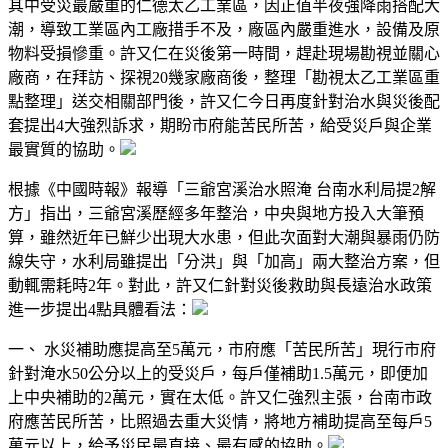
其中受災最嚴重的仁德太乙工業區，因正值半夜強降雨搭配大
潮，導致工業區內工廠措手不及，廠區內嚴重進水，設備及原
物料受損慘重。許又仁在災後第一時間，趕赴現場勘視並關心
廠商，在拜訪、探視20幾家廠商後，整理「勘視太乙工業區重
點整理」送交相關部門後，許又仁今日再度針對治水與災後配
套提出4大強烈訴求，期盼市府能苦民所苦，給受災戶與企業
最實質的協助。
根據《中國時報》報導「三爺宮溪治水照淹 台南水利局提2解
方」指出，三爺宮溪歷經多年整治，中央與地方投入大筆預
算，雖然近年已鮮少出現大水患，但此次面對大潮與暴雨仍防
線失守，水利局雖提出「分洪」與「加高」兩大整治方案，但
動輒需耗時2年。對此，許又仁針對災後救助與長遠治水政策
進一步提出4點具體看法：
一、 水災補助應提高至5萬元，市府應「苦民所苦」現行市府
針對淹水50公分以上的受災戶，每戶僅補助1.5萬元，即便加
上中央補助的2萬元，實在太低。許又仁強烈主張，台南市政
府應苦民所苦，比照過去重大災情，將地方補助提高至每戶5
萬元以上，給予災民最直接、最有感的協助。