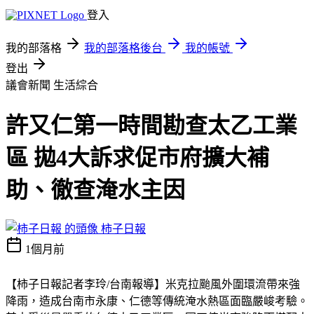
登入
我的部落格
我的部落格後台
我的帳號
登出
議會新聞
生活綜合
許又仁第一時間勘查太乙工業
區 拋4大訴求促市府擴大補
助、徹查淹水主因
柿子日報
1個月前
【柿子日報記者李玲/台南報導】米克拉颱風外圍環流帶來強
降雨，造成台南市永康、仁德等傳統淹水熱區面臨嚴峻考驗。