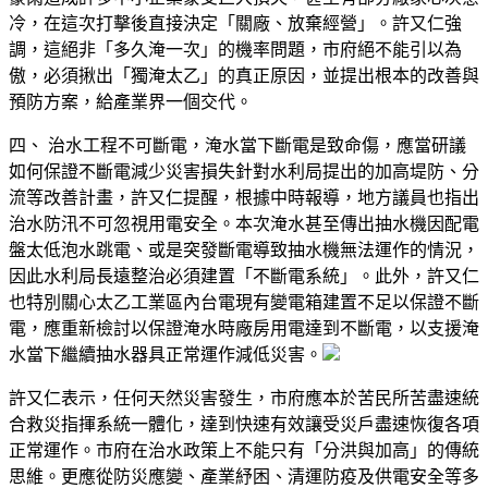
冷，在這次打擊後直接決定「關廠、放棄經營」。許又仁強
調，這絕非「多久淹一次」的機率問題，市府絕不能引以為
傲，必須揪出「獨淹太乙」的真正原因，並提出根本的改善與
預防方案，給產業界一個交代。
四、 治水工程不可斷電，淹水當下斷電是致命傷，應當研議
如何保證不斷電減少災害損失針對水利局提出的加高堤防、分
流等改善計畫，許又仁提醒，根據中時報導，地方議員也指出
治水防汛不可忽視用電安全。本次淹水甚至傳出抽水機因配電
盤太低泡水跳電、或是突發斷電導致抽水機無法運作的情況，
因此水利局長遠整治必須建置「不斷電系統」。此外，許又仁
也特別關心太乙工業區內台電現有變電箱建置不足以保證不斷
電，應重新檢討以保證淹水時廠房用電達到不斷電，以支援淹
水當下繼續抽水器具正常運作減低災害。
許又仁表示，任何天然災害發生，市府應本於苦民所苦盡速統
合救災指揮系統一體化，達到快速有效讓受災戶盡速恢復各項
正常運作。市府在治水政策上不能只有「分洪與加高」的傳統
思維。更應從防災應變、產業紓困、清運防疫及供電安全等多