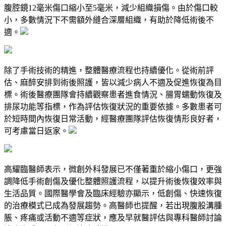
腹腔鏡12毫米傷口縮小至5毫米，減少組織損傷。由於傷口較
小，多數情況下不需額外縫合深層組織，有助於降低術後不
適。
除了手術技術的精進，整體醫療流程也持續優化。從術前評
估、麻醉安排到術後照護，皆以減少病人不適及促進恢復為目
標。術後醫療團隊會持續觀察患者進食情況、腸胃蠕動恢復及
排尿功能等指標，作為評估恢復狀況的重要依據。多數患者可
於短時間內恢復日常活動，經醫療團隊評估恢復情形良好者，
可考慮當日返家。
高耀臨醫師表示，微創外科發展已不僅著重於縮小傷口，更強
調降低手術創傷及優化整體照護流程，以提升術後恢復效率與
生活品質。國際醫學會及臨床經驗亦顯示，低創傷、快速恢復
的治療模式已成為發展趨勢。高醫師也提醒，若出現腹股溝腫
脹、疼痛或活動不適等症狀，應及早就醫評估與專科醫師討論