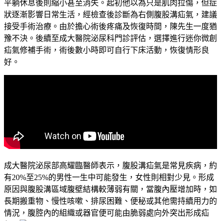
平躺休息後則縮小甚至消失。起初他以為只是肌肉拉傷，但症
狀逐漸影響日常生活，經檢查後診斷為右側腹股溝疝氣，建議
接受手術治療。由於擔心術後疼痛及恢復時間，陳先生一度猶
豫不決。後續至成大醫院泌尿科門診評估，選擇進行迷你微創
疝氣修補手術，術後數小時即可自行下床活動，恢復情形良
好。
成大醫院泌尿部高耀臨醫師表示，腹股溝疝氣是常見疾病，約
有20%至25%的男性一生中可能發生，女性則相對少見。形成
原因與腹股溝區域腹壁結構較薄弱有關，當腹內壓增加時，如
長期搬重物、慢性咳嗽、排尿困難、便秘或其他需持續用力的
情況，腹腔內的組織或器官便可能由脆弱處向外突出形成疝