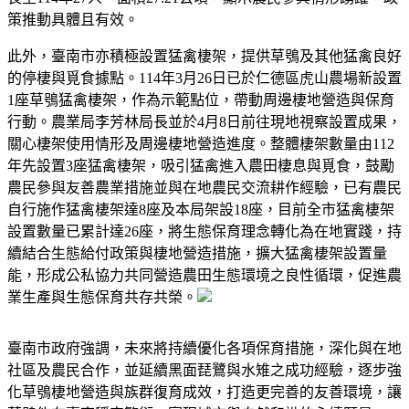
策推動具體且有效。
此外，臺南市亦積極設置猛禽棲架，提供草鴞及其他猛禽良好
的停棲與覓食據點。114年3月26日已於仁德區虎山農場新設置
1座草鴞猛禽棲架，作為示範點位，帶動周邊棲地營造與保育
行動。農業局李芳林局長並於4月8日前往現地視察設置成果，
關心棲架使用情形及周邊棲地營造進度。整體棲架數量由112
年先設置3座猛禽棲架，吸引猛禽進入農田棲息與覓食，鼓勵
農民參與友善農業措施並與在地農民交流耕作經驗，已有農民
自行施作猛禽棲架達8座及本局架設18座，目前全市猛禽棲架
設置數量已累計達26座，將生態保育理念轉化為在地實踐，持
續結合生態給付政策與棲地營造措施，擴大猛禽棲架設置量
能，形成公私協力共同營造農田生態環境之良性循環，促進農
業生產與生態保育共存共榮。
臺南市政府強調，未來將持續優化各項保育措施，深化與在地
社區及農民合作，並延續黑面琵鷺與水雉之成功經驗，逐步強
化草鴞棲地營造與族群復育成效，打造更完善的友善環境，讓