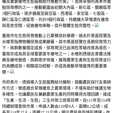
種及重要棲地生態服務給付推動方案」，並將草鴞列為本市重
點保育標的之一。推動範圍由初期大內區、新化區、關廟區等
3個行政區，逐步擴展至麻豆區、西港區、安定區、七股區、
歸仁區及仁德區等，共計9個行政區，持續擴大草鴞潛在棲息
與覓食空間，促進棲地串聯，提升整體生態完整性。
臺南市在生態保育推動上已累積良好基礎，過去於黑面琵鷺及
水雉等指標物種保育成果顯著。其中黑面琵鷺在長期保育努力
下，族群數量穩定成長，保育現況已由瀕危等級改善為易危，
臺南亦成為其全球重要度冬棲地之一；水雉則透過友善農法推
廣及棲地營造，族群逐步恢復，展現農業生產與生態保育並行
的具體成效。相關成功經驗，亦成為推動草鴞復育的重要基
礎。
市府表示，透過導入生態服務給付機制，鼓勵農民採行友善耕
作方式，營造適合草鴞棲息之農業環境，不僅有助於維護生物
多樣性，也讓農民在兼顧農業生產的同時獲得合理回饋，達成
「生產、生活、生態」三生共榮之政策目標。自111年至114年
持續辦理查核作業，申請人數由110年9人、面積8.2公頃，成
長至114年27人、面積27.21公頃，顯示農民參與情形踴躍，政