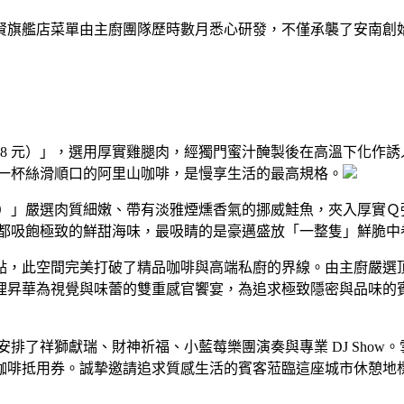
賢旗艦店菜單由主廚團隊歷時數月悉心研發，不僅承襲了安南創
388 元）」，選用厚實雞腿肉，經獨門蜜汁醃製後在高溫下化作
搭配一杯絲滑順口的阿里山咖啡，是慢享生活的最高規格。
8 元）」嚴選肉質細嫩、帶有淡雅煙燻香氣的挪威鮭魚，夾入厚實
口燉飯都吸飽極致的鮮甜海味，最吸睛的是豪邁盛放「一整隻」鮮脆
點，此空間完美打破了精品咖啡與高端私廚的界線。由主廚嚴選
理昇華為視覺與味蕾的雙重感官饗宴，為追求極致隱密與品味的
天安排了祥獅獻瑞、財神祈福、小藍莓樂團演奏與專業 DJ Sh
，並限量加購50元咖啡抵用券。誠摯邀請追求質感生活的賓客蒞臨這座城