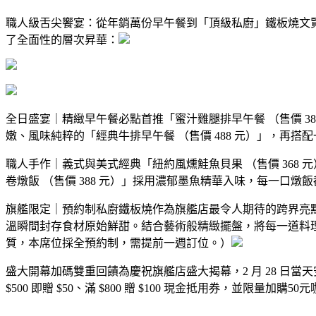
職人級舌尖饗宴：從年銷萬份早午餐到「頂級私廚」鐵板燒文
了全面性的層次昇華：
全日盛宴｜精緻早午餐必點首推「蜜汁雞腿排早午餐 （售價 
嫩、風味純粹的「經典牛排早午餐 （售價 488 元）」，再
職人手作｜義式與美式經典「紐約風燻鮭魚貝果 （售價 36
卷燉飯 （售價 388 元）」採用濃郁墨魚精華入味，每一
旗艦限定｜預約制私廚鐵板燒作為旗艦店最令人期待的跨界亮
溫瞬間封存食材原始鮮甜。結合藝術般精緻擺盤，將每一道料
質，本席位採全預約制，需提前一週訂位。）
盛大開幕加碼雙重回饋為慶祝旗艦店盛大揭幕，2 月 28 日當
$500 即贈 $50、滿 $800 贈 $100 現金抵用券