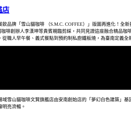
艦店
雪山貓咖啡 （S.M.C. COFFEE）」版圖再進化！全新打造
山貓咖啡創辦人李漢坤等貴賓親臨剪綵，共同見證這座融合精品咖
，從職人早午餐、義式餐點到預約制私廚鐵板燒，為臺南定義全
學場域雪山貓咖啡文賢旗艦店由安南創始店的「夢幻白色建築」基因
線明亮流暢。