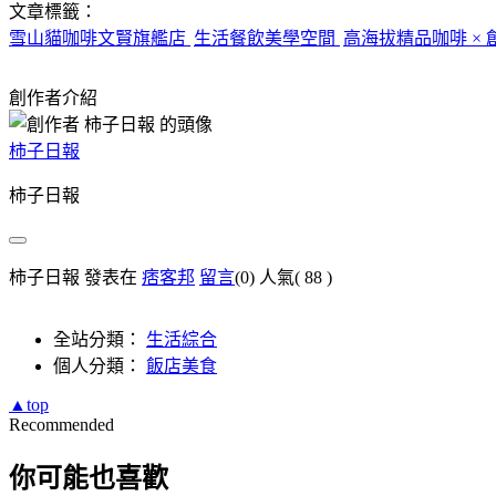
文章標籤：
雪山貓咖啡文賢旗艦店
生活餐飲美學空間
高海拔精品咖啡 × 
創作者介紹
柿子日報
柿子日報
柿子日報 發表在
痞客邦
留言
(0)
人氣(
88
)
全站分類：
生活綜合
個人分類：
飯店美食
▲top
Recommended
你可能也喜歡