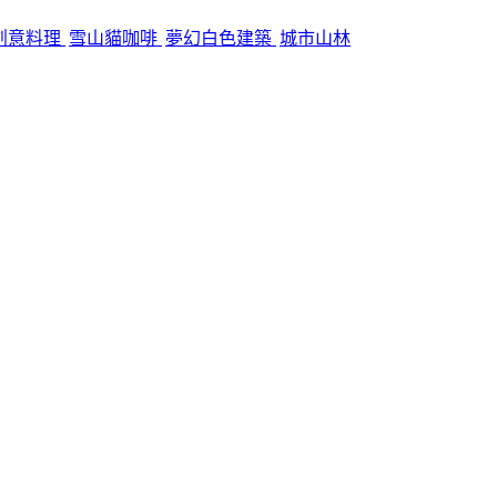
創意料理
雪山貓咖啡
夢幻白色建築
城市山林