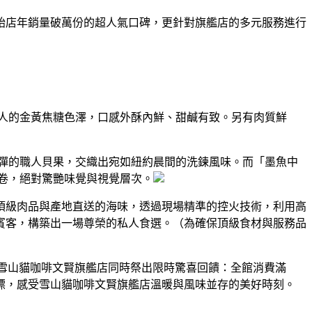
始店年銷量破萬份的超人氣口碑，更針對旗艦店的多元服務進行
誘人的金黃焦糖色澤，口感外酥內鮮、甜鹹有致。另有肉質鮮
Ｑ彈的職人貝果，交織出宛如紐約晨間的洗鍊風味。而「墨魚中
中卷，絕對驚艷味覺與視覺層次。
頂級肉品與產地直送的海味，透過現場精準的控火技術，利用高
賓客，構築出一場尊榮的私人食選。（為確保頂級食材與服務品
ow。雪山貓咖啡文賢旗艦店同時祭出限時驚喜回饋：全館消費滿
市休憩地標，感受雪山貓咖啡文賢旗艦店溫暖與風味並存的美好時刻。