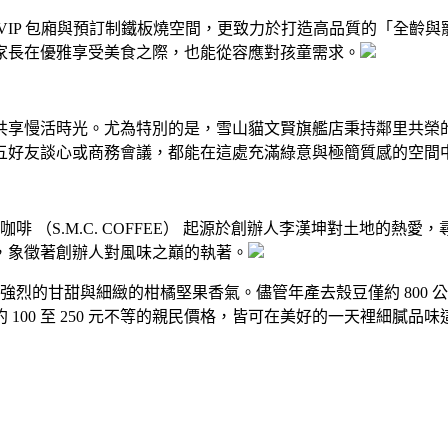
VIP 包廂與預訂制鐵板燒空間，更致力於打造高品質的「全齡
家長在優雅享受美食之際，也能從容應對孩童需求。
共享慢活時光。尤為特別的是，雪山貓文賢旗艦店秉持鄰里共榮
五好友談心或商務會議，都能在這處充滿綠意與極簡質感的空間
 （S.M.C. COFFEE） 起源於創辦人李漢坤對土地的熱愛，尋遍
，象徵著創辦人對風味之巔的執著。
強烈的甘甜與細緻的柑橘堅果香氣。儘管年產去殼豆僅約 800 公
00 至 250 元不等的親民價格，皆可在美好的一天裡細膩品