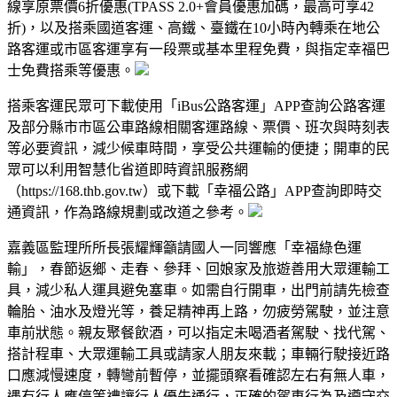
線享原票價6折優惠(TPASS 2.0+會員優惠加碼，最高可享42
折)，以及搭乘國道客運、高鐵、臺鐵在10小時內轉乘在地公
路客運或市區客運享有一段票或基本里程免費，與指定幸福巴
士免費搭乘等優惠。
搭乘客運民眾可下載使用「iBus公路客運」APP查詢公路客運
及部分縣市市區公車路線相關客運路線、票價、班次與時刻表
等必要資訊，減少候車時間，享受公共運輸的便捷；開車的民
眾可以利用智慧化省道即時資訊服務網
（https://168.thb.gov.tw）或下載「幸福公路」APP查詢即時交
通資訊，作為路線規劃或改道之參考。
嘉義區監理所所長張耀輝籲請國人一同響應「幸福綠色運
輸」，春節返鄉、走春、參拜、回娘家及旅遊善用大眾運輸工
具，減少私人運具避免塞車。如需自行開車，出門前請先檢查
輪胎、油水及燈光等，養足精神再上路，勿疲勞駕駛，並注意
車前狀態。親友聚餐飲酒，可以指定未喝酒者駕駛、找代駕、
搭計程車、大眾運輸工具或請家人朋友來載；車輛行駛接近路
口應減慢速度，轉彎前暫停，並擺頭察看確認左右有無人車，
遇有行人應停等禮讓行人優先通行，正確的駕車行為及遵守交