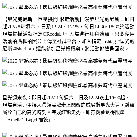
【星光威尼斯
—
巨星拱門 限定活動】
漫步星光威尼斯：即日
起
-12/28
每週六、日及
12/24
、
12/25
，每日
14:30~18:30
於活動
現場掃描活動指定
QRcode
即可入場進行紅毯體驗，只要使用
活動拍貼框拍照並上傳至社群平台、加入指定
hashtag #
星光威
尼斯
#isharing
，還能參加星光轉轉樂，將活動好禮帶回家。
星光週末夜：即日起
-12/21
每週六、日及
12/24
晚上
19:00
起，
現場有活力主持人帶領民眾走上閃耀的威尼斯星光大道，體驗
屬於自己的高光時刻。完成紅毯走秀，即有機會獲得限量
「
Amelie’s Bagel
禮袋」。