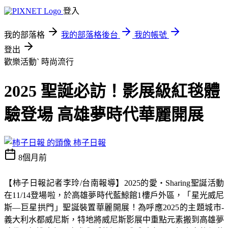
登入
我的部落格
我的部落格後台
我的帳號
登出
歡樂活動ˋ
時尚流行
2025 聖誕必訪！影展級紅毯體
驗登場 高雄夢時代華麗開展
柿子日報
8個月前
【柿子日報記者李玲
/
台南報導】
2025
的愛
‧Sharing
聖誕活動
在
11/14
登場啦，於高雄夢時代藍鯨館
1
樓戶外區，「星光威尼
斯
—
巨星拱門」聖誕裝置華麗開展！為呼應
2025
的主題城市
-
義大利水都威尼斯，特地將威尼斯影展中重點元素搬到高雄夢