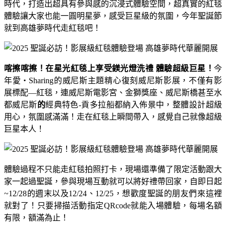
時代，打造出超具有參與感的沉浸式體驗空間，超真實的紅毯
體驗讓大家也能一圓明星夢，感受巨星級的氛圍，今年聖誕節
就到高雄夢時代走紅毯吧！
喀擦喀擦！在星光紅毯上享受鎂光燈洗禮 體驗超級巨星！
今
年愛
‧Sharing
的威尼斯主題精心復刻威尼斯影展，不僅有影
展標配
—
紅毯，連威尼斯電影宮、金獅獎座、威尼斯橋甚至水
都威尼斯
的
經典特色
-
貢多拉船都納入佈景中，整體設計超級
用心，氛圍感滿滿！走在紅毯上瞬間帶入，感覺自己就像超級
巨星本人！
體驗過程不只能走紅毯拍照打卡，現場還準備了限定活動跟大
家一起過聖誕，參與現場互動就可以將好禮帶回家，自即日起
~12/28
的週末以及
12/24
、
12/25
，想歡度聖誕的朋友們來這裡
就對了！只要掃描活動指定
QRcode
就能入場體驗，每場名額
有限，額滿為止！