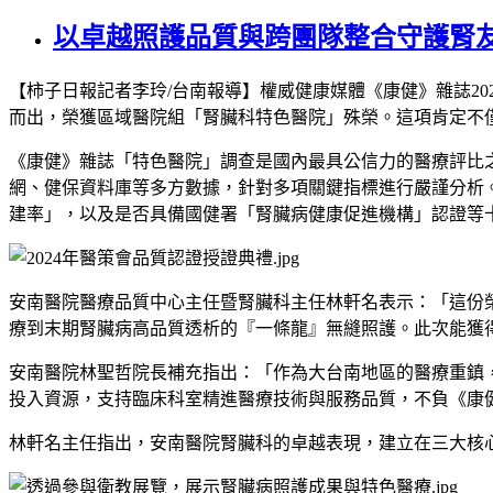
以卓越照護品質與跨團隊整合守護腎
【柿子日報記者李玲
/
台南報導】權威健康媒體《康健》雜誌
20
而出，榮獲區域醫院組「腎臟科特色醫院」殊榮。這項肯定不
《康健》雜誌「特色醫院」調查是國內最具公信力的醫療評比
網、健保資料庫等多方數據，針對多項關鍵指標進行嚴謹分析
建率」，以及是否具備國健署「腎臟病健康促進機構」認證等
安南醫院醫療品質中心主任暨腎臟科主任林軒名表示：「這份
療到末期腎臟病高品質透析的『一條龍』無縫照護。此次能獲
安南醫院林聖哲院長補充指出：「作為大台南地區的醫療重鎮
投入資源，支持臨床科室精進醫療技術與服務品質，不負《康
林軒名主任指出，安南醫院腎臟科的卓越表現，建立在三大核