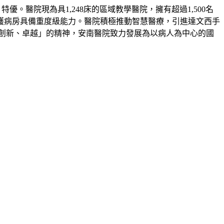
」特優。醫院現為具
1,248
床的區域教學醫院，擁有超過
1,500
名
護病房具備重度級能力。醫院積極推動智慧醫療，引進達文西手
創新、卓越」的精神，安南醫院致力發展為以病人為中心的國