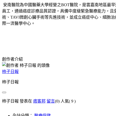
安南醫院為中國醫藥大學經營之
BOT
醫院，是雲嘉南地區最早
員工，通過癌症診療品質認證，具備中度級緊急醫療能力，且
術、
TAVI
微創心臟手術等先進技術，並成立癌症中心、細胞治
際一流醫學中心。
創作者介紹
柿子日報
柿子日報
柿子日報 發表在
痞客邦
留言
(0)
人氣(
9
)
全站分類：
醫療保健