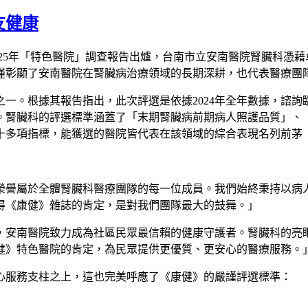
友健康
25
年「特色醫院」調查報告出爐，台南市立安南醫院腎臟科憑藉
僅彰顯了安南醫院在腎臟病治療領域的長期深耕，也代表醫療團
之一。根據其報告指出，此次評選是依據
2024
年全年數據，諮詢
。腎臟科的評選標準涵蓋了「末期腎臟病前期病人照護品質」、
十多項指標，能獲選的醫院皆代表在該領域的綜合表現名列前茅
榮譽屬於全體腎臟科醫療團隊的每一位成員。我們始終秉持以病
得《康健》雜誌的肯定，是對我們團隊最大的鼓舞。」
，安南醫院致力成為社區民眾最信賴的健康守護者。腎臟科的亮
健》特色醫院的肯定，為民眾提供更優質、更安心的醫療服務。
心服務支柱之上，這也完美呼應了《康健》的嚴謹評選標準：