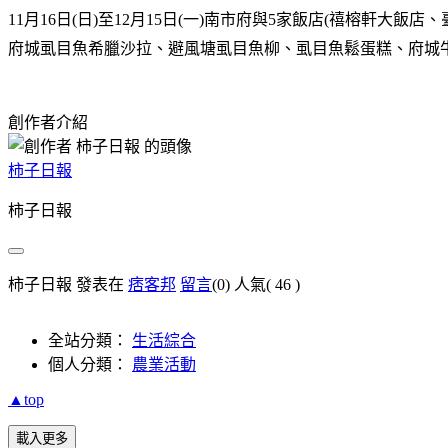
11
月
16
日
(
日
)
至
12
月
15
日
(
一
)
南市府與
5
家飯店
(
禧榕軒大飯店、
府城虱目魚希臘沙拉、避風塘虱目魚柳、虱目魚鬆蛋糕、府城
創作者介紹
柿子日報
柿子日報
柿子日報 發表在
痞客邦
留言
(0)
人氣(
46
)
全站分類：
生活綜合
個人分類：
農業活動
▲top
載入更多