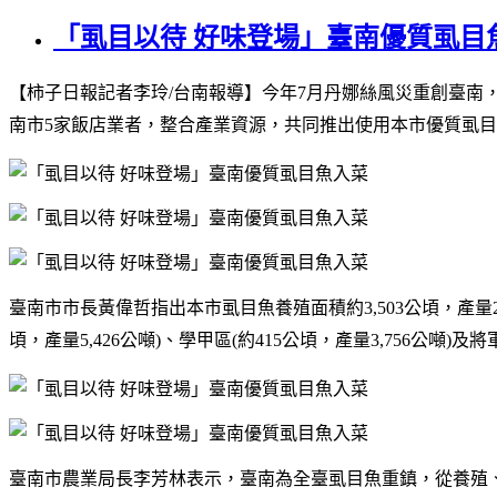
「虱目以待 好味登場」臺南優質虱目
【柿子日報記者李玲
/
台南報導】
今年
7
月丹娜絲風災重創臺南
南市
5
家飯店業者，整合產業資源，共同推出使用本市優質虱目
臺南市市長黃偉哲指出
本市虱目魚養殖面積約
3,503
公頃，產量
頃，產量
5,426
公噸
)
、學甲區
(
約
415
公頃，產量
3,756
公噸
)
及將
臺南市農業局長李芳林表示，臺南為全臺虱目魚重鎮，從養殖