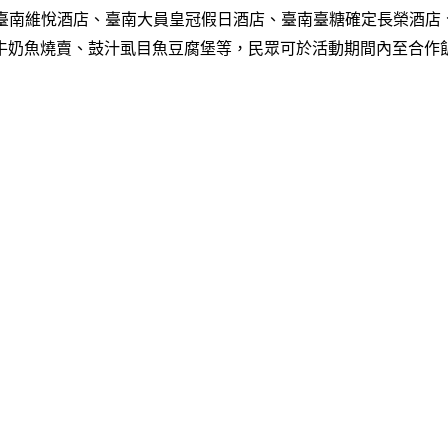
臺南維悅酒店、
臺南大員皇冠假日酒店
、臺南臺糖
確定
長榮酒店
牛奶魚燒賣、鼓汁虱目魚豆腐堡等
，民眾可於活動期間內至合作