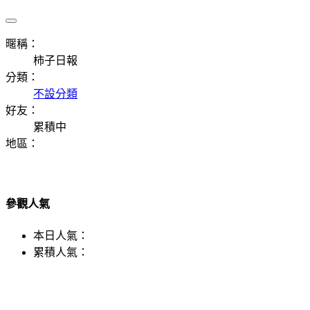
暱稱：
柿子日報
分類：
不設分類
好友：
累積中
地區：
參觀人氣
本日人氣：
累積人氣：