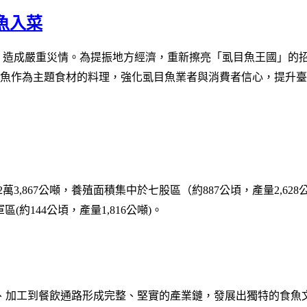
魚入菜
，造成嚴重災情。為提振地方經濟，重新擦亮「虱目魚王國」的招
魚作為主題食材的料理，強化虱目魚業者與消費者信心，提升臺
2
萬
3,867
公噸，養殖面積集中於七股區（約
887
公頃
，產量
2,628
軍區
(
約
144
公頃，產量
1,816
公噸
)
。
、加工到餐飲通路形成完整、堅實的產業鏈，發展出獨特的食魚