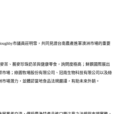
loughby
市議員莊明雪，共同見證台南農產進軍澳洲市場的重要
麥茶、蕎麥珍珠奶茶與健康零食，詢問度極高；鮮饌國際展出
際市場；綠園牧場股份有限公司、冠南生物科技有限公司以及綠
洲市場潛力，並體認當地食品法規嚴謹，有助未來外銷。
參展業者交流，傳授農漁特產品進口需注意之法規與市場實務，