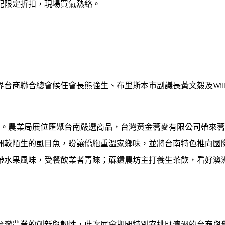
配限定折扣，現場買氣熱絡。
界台商聯合總會候任會長熊強生、布里斯本市副議長黃文毅及
Wil
。農業局展位匯聚台南嚴選商品，台灣黃金蕎麥有限公司帶來蕎
洲較陌生的虱目魚，盼讓僑胞重溫家鄉味，並將台南特色推向國
帶水果風味，受餐飲業者青睞；蔴鑽農坊主打養生茶飲，看好澳
台灣農業的創新與韌性，此次展會期間特別安排駐澳洲的台商與