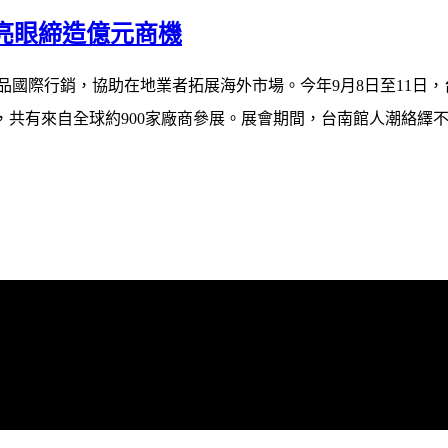
亮眼締造億元商機
品國際行銷，協助在地業者拓展海外市場。今年
9
月
8
日至
11
日，
，共有來自全球約
900
家廠商參展。展會期間，台南館人潮絡繹