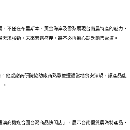
展，不僅在布里斯本、黃金海岸及雪梨展現台南農特產的魅力，
場需求強勁，未來若遇盛產，將不必再擔心缺乏銷售管道。
台。他感謝商研院協助廠商熟悉並遵循當地食安法規，讓產品能
」。
紐澳商機媒合團台灣商品快閃店」，展示台南優質農漁特產品，