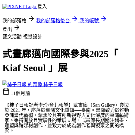
登入
我的部落格
我的部落格後台
我的帳號
登出
藝文活動
視覺設計
弎畫廊邁向國際參與2025「
Kiaf Seoul 」展
柿子日報
11個月前
【柿子日報記者李玲
/
台北報導】弎畫廊（
San Gallery
）創立
於
2021
年，座落於臺灣文化重鎮──臺南。畫廊致力
於推動
亞洲當代藝術，聚焦於具有創新視野與文化深度的臺灣藝術
家。秉持開放且實驗性的策展立場，弎畫廊長期關注繪畫、
雕塑與跨媒材創作，並致力於成為創作者與觀眾之間的橋
梁。