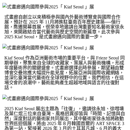
弎畫廊自創立以來積極參與國內外藝術博覽會與國際合作
展，預計在
2025
年
11
月將進駐臺南百年歷史建築──偕行
館，喬遷開幕首展，很榮幸地邀請台灣重要知
名藝術家徐永
旭，來開啟結合當代藝術與歷史空間的新篇章。此次參與
2025
Kiaf Seoul
，是弎畫廊邁向國際的重要一步。
Kiaf Seoul
作為亞洲藝術市場的重要平台，與
Frieze Seoul
同
期舉辦，聚集來自
全球的收藏家、策展人與藝術機構，形成
年度藝術界的關鍵盛會。弎畫廊選擇此時參展，期望藉由雙
博會交疊效應大幅提升能見度，拓展亞洲與國際收藏網絡，
並深化臺灣當代藝術在全球視野中的位置。我們相信，在這
場交會的浪潮中，藝術能夠產生超越地域與語言的往復對
話。
2025 Kiaf Seoul
展出主題為「往復」，邀請徐永旭、徐嘒壎
及葉仁焜三位來自臺灣、風格迥異卻皆與「時間、記憶
與自
然」深度對話的藝術家共同展出，其中藝術家徐永旭將啟動
世界巡迴個展，將
由
2025
年８月韓國首爾的
ART SPACE 3
為第一站，緊接著
2026
年
3
月的土耳其凡城、
6
月的義大