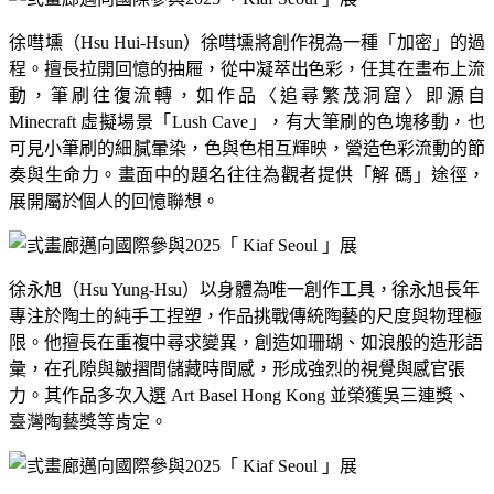
徐嘒壎（
Hsu Hui-
Hsun
）徐嘒壎將創作視為一種「加密」的過
程。擅長拉開回憶的抽屜，從中凝萃出色彩，
任其在畫布上流
動，筆刷往復流轉，如作品〈追尋繁茂洞窟〉即源自
Minecraft
虛擬場景「
Lush Cave
」，有大筆刷的色塊移動，也
可見小筆刷的細膩暈染，色與
色相互輝映，營造色彩流動的節
奏與生命力。畫面中的題名往往為觀者提供「解
碼」途徑，
展開屬於個人的回憶聯想。
徐永旭（
Hsu Yung-
Hsu
）
以身體為唯一創作工具，徐永旭長年
專注於陶土的純手工捏塑，作品挑戰傳統陶藝
的尺度與物理極
限。他擅長在重複中尋求變異，創造如珊瑚、如浪般的造形語
彙，在孔隙與皺摺間儲藏時間感，形成強烈的視覺與感官張
力。其作品多次入選
Art Basel Hong Kong
並榮獲吳三連獎、
臺灣陶藝獎等肯定。