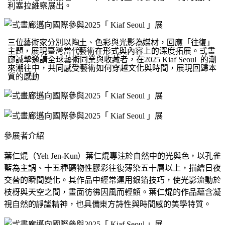
利塞拉維察展出。
三位藝術家分別以陶土、色彩與光影為媒材，回應「往復」
主題，展現臺灣當代藝
術在形式與內容上的深度拓展。弎畫
廊誠摯邀請全球藝術同業與收藏者，在
2025 Kiaf Seoul
的潮
來潮往中，共同感受藝術如何穿越文化與時間，展現回歸本
質的
感動
參展者介紹
葉仁焜（
Yeh Jen-
Kun
）
葉仁焜專注於自然中的光與色，以孔雀
藍為主調、十五種礦物性膠彩往復薄染五十層以上，描繪日夜
交替的瞬間變化。其作品中經常運用銀箔技巧，使光影流動於
枝枒與天空之間，畫面彷彿因風而輕顫。葉仁焜的作品蘊含凝
視自然的靜謐精神，也具備東方詩性與時間感的美學特質。