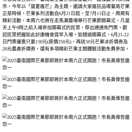
市，今年以「盛夏瘋芒」為主題，邀請大家瘋狂品嚐臺南芒果
正是時候，芒果系列活動自
6
月
21
日起，至
7
月
13
日止，周周有
精彩活動，本周六也將在走馬瀨農場舉行芒果節開幕式，凡當
天上午
9
時之前入場參加開幕式的民眾，祭出通通免門票，歡
迎民眾把握如此好康機會提早入場。如錯過開幕式，
6
月
21-22
日門票優惠只要
150
元
(
原價
250
元
)
，再送
50
元芒果冰折價券及
20
元農產折價券，還有多項精彩芒果主題體驗活動免費參加。