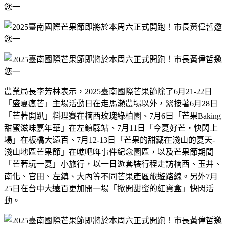
農業局長李芳林表示，
2025
臺南國際芒果節除了
6
月
21-22
日
「盛夏瘋芒」主場活動日在走馬瀬農場以外，緊接著
6
月
28
日
「芒著開趴」料理賽在楠西玫瑰綠柏園、
7
月
6
日「芒果
Baking
甜蜜滋味嘉年華」在左鎮驛站、
7
月
11
日「今夏好芒・快閃上
場」在板橋大遠百、
7
月
12-13
日「芒果的甜藏在淺山的夏天
-
淺山地區芒果節」在噍吧哖事件紀念園區，以及芒果節期間
「芒著玩一夏」小旅行，以一日遊套裝行程走訪楠西、玉井、
南化、官田、左鎮、大內等不同芒果產區旅遊路線。另外
7
月
25
日在台中大遠百更加開一場「掀開甜蜜的紅寶盒」快閃活
動。