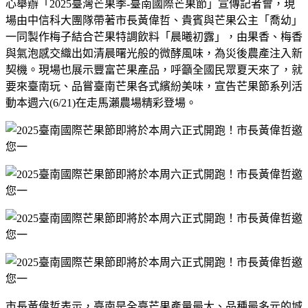
心舉辦「
2025
臺灣芒果季
-
臺南國際芒果節」宣傳記者會，現
場由中信科大團隊帶著市長黃偉哲、貴賓與芒果公主「喬幼」
一同製作梅子結合芒果特調飲料「晨曦初露」，由果香、梅香
與氣泡感交織出如清晨曙光般的微酵風味，為災後農產注入新
契機。現場也展示豐富芒果產品，呼籲全國民眾夏天來了，就
要來臺南玩、品嘗臺南芒果各式繽紛美味，宣告芒果節系列活
動本週六
(6/21)
在走馬瀨農場精彩登場。
市長黃偉哲表示，臺南是全臺芒果產量最大、品種最多元的城