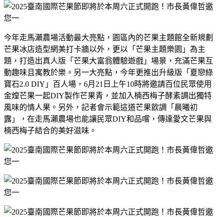
今年走馬瀨農場活動最大亮點，園區內的芒果主題館全新規劃
芒果冰店造型網美打卡牆以外，更以「芒果主題樂園」為主
題，打造出真人版「芒果大富翁體驗遊戲」場景，充滿芒果互
動趣味且寓教於樂。另一大亮點，今年更推出升級版「夏戀綠
寶石
2.0 DIY
」百人場，
6
月
21
日上午
10
時將邀請百位民眾使用
金煌芒果一起
DIY
製作芒果青，並加入楠西梅子酵素調出獨特
風味的情人果。另外，記者會示範這道芒果飲調「晨曦初
露」，在走馬瀨農場也能讓民眾
DIY
和品嚐，傳達愛文芒果與
楠西梅子結合的美好滋味。