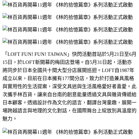
「
LOFT FUN! FUN! TAIWAN
」快閃活動首站於
5
月
21
日至
6
月
15
日，於
LOFT
新開幕的梅田店登場。自
5
月
31
日起，活動亦
將同步於日本全國共十間大型分店展開巡迴。
LOFT
自
1987
年
成立以來，目前在日本擁有
177
間分店，致力於打造兼具風格
與實用性的生活提案，深受文具迷與生活風格愛好者喜愛。此
次攜手林百貨，讓來自台南的創意能量透過文具與雜貨傳遞給
日本顧客。透過設計作為文化的語言，翻譯台灣童趣，展開一
場跨越語言與地理的文化對話，在國際舞台上綻放別具溫度的
魅力。