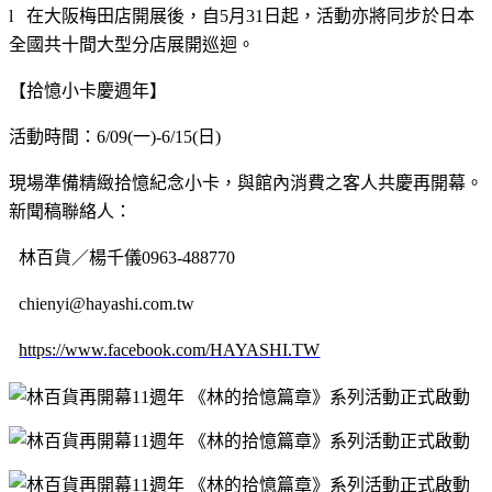
l
在大阪梅田店開展後，自
5
月
31
日起，活動亦將同步於日本
全國共十間大型分店展開巡迴。
【拾憶小卡慶週年】
活動時間：
6/09(
一
)-6/15(
日
)
現場準備精緻拾憶紀念小卡，與館內消費之客人共慶再開幕。
新聞稿聯絡人：
林百貨／楊千儀
0963-488770
chienyi@hayashi.com.tw
https://www.facebook.com/HAYASHI.TW