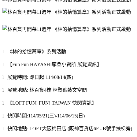
l
《林的拾憶篇章》系列活動
l
【
Fun Fun HAYASHI
摩登小賣所 展覽資訊】
l
展覽時間: 即日起
-114/08/14(
四
)
l
展覽地點: 林百貨
4
樓 林聚點藝文空間
l
【
LOFT FUN! FUN! TAIWAN
快閃資訊】
l
快閃時間
:114/05/21(
三
)-114/06/15(
日
)
l
快閃地點
: LOFT
大阪梅田店
(
阪神百貨店
6F - B
號手扶梯旁
)