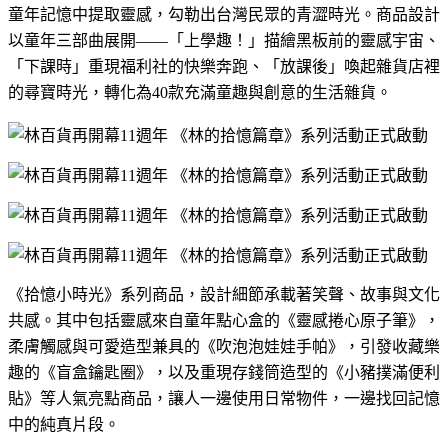
童年記憶中提取靈感，勾勒出台灣民眾的青澀時光。商品設計
以童年三部曲展開——「上學趣！」描繪黑板前的靈感宇宙、
「下課時」重現福利社的快樂奔跑、「放課後」喚起雜貨店裡
的尋寶時光，轉化為
40
款充滿童趣與創意的生活雜貨。
《拾憶小時光》系列商品，設計細節承載著笑聲、故事與文化
共感。其中包括靈感來自童年點心盒的《靈感捲心原子筆》，
柔膚觸感與可愛造型兼具的《吹泡泡娃娃手帕》，引發收藏樂
趣的《盲盒鑰匙圈》，以及重現存錢筒造型的《小豬撲滿便利
貼》等人氣亮點商品，讓人一邊使用日常物件，一邊找回記憶
中的純真片段。