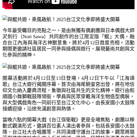
今年最受矚目的亮點之一，是由無獨有偶劇團與日本偶戲大師
沢則行（
Nori Sawa
）共同創作的台江限定版「鯤」大偶，融
合台江內海與海洋古神獸意象，將於
4
月
12
日首度亮相。活動
期間更邀請社區居民一同參與操偶與遊行，展現藝術共創與文
化參與的精神。
開幕活動將於
4
月
12
日至
13
日登場，
4
月
12
日下午以「江海頌
歌」台江大遊行揭開序幕，首次由海尾朝皇宮出發，將在地信
仰文化納入慶典流程，象徵與社區共生的文化精神。遊行由和
順國小舞獅戰鼓隊領銜，學員與民眾穿戴海洋生物造型偶裝，
與大型偶戲角色一同前行至台江文化中心，由長安國小太鼓隊
接續迎接，沿途充滿創意與熱情。
當晚六點的開幕大戲《台江保衛戰》更是全場焦點，劇團以移
動式觀演形式，邀請百位素人演出者參與，包括長安國小太鼓
隊、台江社大合唱團等，共同演繹守護台江的故事。觀眾將隨