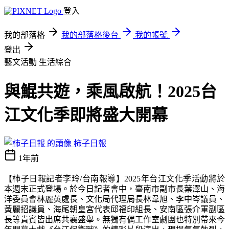
登入
我的部落格
我的部落格後台
我的帳號
登出
藝文活動
生活綜合
與鯤共遊，乘風啟航！2025台
江文化季即將盛大開幕
柿子日報
1年前
【柿子日報記者李玲
/
台南報導】
2025
年台江文化季活動將於
本週末正式登場。於今日記者會中，臺南市副市長葉澤山、海
洋委員會林麗英處長、文化局代理局長林韋旭、李中岑議員、
黃麗招議員、海尾朝皇宮代表邱福印組長、安南區張介軍副區
長等貴賓皆出席共襄盛舉。無獨有偶工作室劇團也特別帶來今