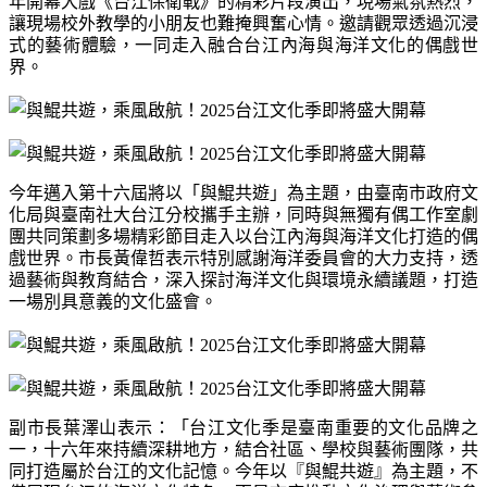
年開幕大戲《台江保衛戰》的精彩片段演出，現場氣氛熱烈，
讓現場校外教學的小朋友也難掩興奮心情。邀請觀眾透過沉浸
式的藝術體驗，一同走入融合台江內海與海洋文化的偶戲世
界。
今年邁入第十六屆將以「與鯤共遊」為主題，由臺南市政府文
化局與臺南社大台江分校攜手主辦，同時與無獨有偶工作室劇
團共同策劃多場精彩節目走入以台江內海與海洋文化打造的偶
戲世界。市長黃偉哲表示特別感謝海洋委員會的大力支持，透
過藝術與教育結合，深入探討海洋文化與環境永續議題，打造
一場別具意義的文化盛會。
副市長葉澤山表示：「台江文化季是臺南重要的文化品牌之
一，十六年來持續深耕地方，結合社區、學校與藝術團隊，共
同打造屬於台江的文化記憶。今年以『與鯤共遊』為主題，不