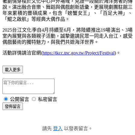
著劇情穿梭於文化中心戶外場域，見證一段關於海洋勇者的傳
說。演出融合音樂、舞蹈與偶戲創新語彙，更展現劇團駐館三
年來累積的豐碩成果，包含「螃蟹女王」、「百足大神」、
「鯤之啟航」等經典大偶作品。
2025
台江文化季自
4
月持續至
6
月，將陸續推出
19
場演出、
3
場
室內展覽與各類親子活動，誠摯邀請民眾一同走入台江，感受
偶戲藝術的獨特魅力，與我們共遊海洋世界。
活動詳情請洽官網
(
https://tkcc.tnc.gov.tw/Project/Festival
)
。
載入更多
公開留言
私密留言
發佈留言
請先
登入
以發表留言。