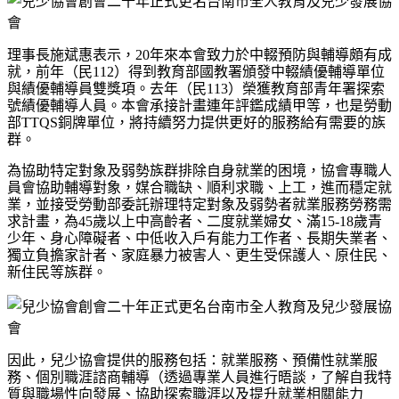
理事長施斌惠表示，
20
年來本會致力於中輟預防與輔導頗有成
就，前年（民
112
）得到教育部國教署頒發中輟績優輔導單位
與績優輔導員雙獎項。去年（民
113
）榮獲教育部青年署探索
號績優輔導人員。本會承接計畫連年評鑑成績甲等，也是勞動
部
TTQS
銅牌單位，將持續努力提供更好的服務給有需要的族
群。
為協助特定對象及弱勢族群排除自身就業的困境，協會專職人
員會協助輔導對象，媒合職缺、順利求職、上工，進而穩定就
業，並接受勞動部委託辦理特定對象及弱勢者就業服務勞務需
求計畫，為
45
歲以上中高齡者、二度就業婦女、滿
15-18
歲青
少年、身心障礙者、中低收入戶有能力工作者、長期失業者、
獨立負擔家計者、家庭暴力被害人、更生受保護人、原住民、
新住民等族群。
因此，兒少協會提供的服務包括：就業服務、預備性就業服
務、個別職涯諮商輔導（透過專業人員進行晤談，了解自我特
質與職場性向發展、協助探索職涯以及提升就業相關能力