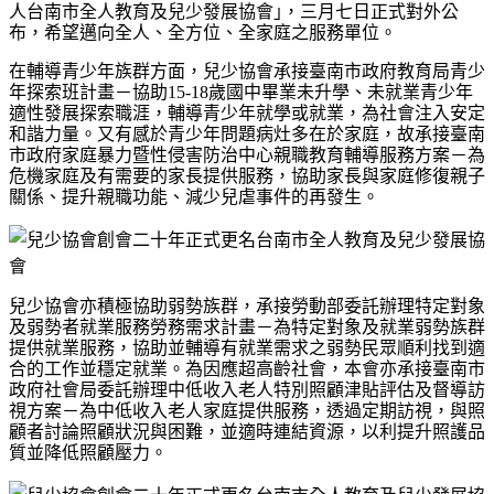
人台南市全人教育及兒少發展協會｣，三月七日正式對外公
布，希望邁向全人、全方位、全家庭之服務單位。
在輔導青少年族群方面，兒少協會承接臺南市政府教育局青少
年探索班計畫－協助
15-18
歲國中畢業未升學、未就業青少年
適性發展探索職涯，輔導青少年就學或就業，為社會注入安定
和諧力量。又有感於青少年問題病灶多在於家庭，故承接臺南
市政府家庭暴力暨性侵害防治中心親職教育輔導服務方案－為
危機家庭及有需要的家長提供服務，協助家長與家庭修復親子
關係、提升親職功能、減少兒虐事件的再發生。
兒少協會亦積極協助弱勢族群，承接勞動部委託辦理特定對象
及弱勢者就業服務勞務需求計畫－為特定對象及就業弱勢族群
提供就業服務，協助並輔導有就業需求之弱勢民眾順利找到適
合的工作並穩定就業。為因應超高齡社會，本會亦承接臺南市
政府社會局委託辦理中低收入老人特別照顧津貼評估及督導訪
視方案－為中低收入老人家庭提供服務，透過定期訪視，與照
顧者討論照顧狀況與困難，並適時連結資源，以利提升照護品
質並降低照顧壓力。