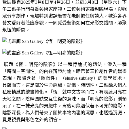
覽展期自
2025
年
3
月
8
日至
4
月
26
日，並於
3
月
8
日（星期六）下
午三點舉行開幕暨藝術家座談，三位藝術家將親臨現場，與觀
眾分享創作，現場特別邀請顏雪花老師擔任與談人，歡迎各界
藝文愛好者蒞臨參觀，一同感受藝術如何在光影交錯間，凝聚
永恆的瞬間。
展題《恆：明亮的陰影》以一種悖論式的題法，滲入一種
「時間－空間性」的內在辨證討論。暗示著三位創作者的繪畫
表現，都隱含著「幽微性」（elusive subtlety）的美學質地。
具體而言，這是關於生命經驗、記憶、時間性，三點融入個人
私密情感的繪畫轉化。「恆」就中文古字而言，有表達月亮在
天地之間，陰晴圓缺交互往復的意味，而「明亮的陰影」則預
示了，在一抹光亮的景緻中，背後可能潛伏著不可見的陰影，
陰影深長，為人們帶來了關於事物內裏的沉思，也透過沉澱，
覓見視覺與形色之外的領會。