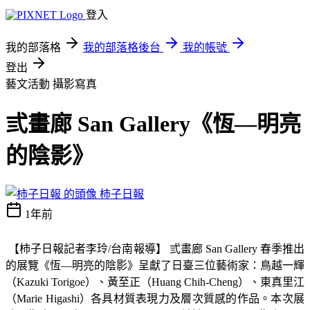
登入
我的部落格
我的部落格後台
我的帳號
登出
藝文活動
攝影寫真
弎畫廊 San Gallery《恆—明亮
的陰影》
柿子日報
1年前
【柿子日報記者李玲
/
台南報導】 弎畫廊
San Gallery
春季推出
的展覽《恆
—
明亮的陰影》呈獻了日臺三位藝術家：鳥越一輝
（
Kazuki Torigoe
）、黃至正（
Huang Chih-Cheng
）、東真里江
（
Marie Higashi
）各具材質表現力及層次質感的作品。本次展