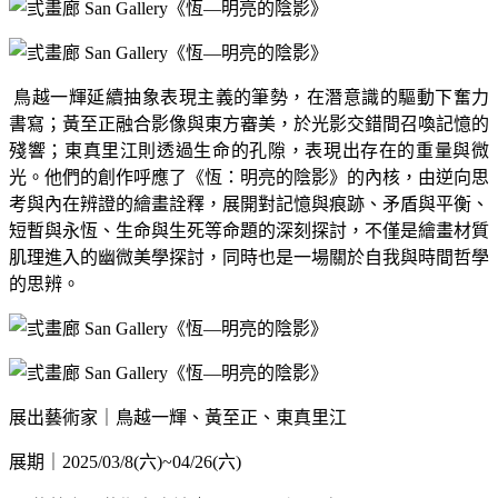
鳥越一輝延續抽象表現主義的筆勢，在潛意識的驅動下奮力
書寫；黃至正融合影像與東方審美，於光影交錯間召喚記憶的
殘響；東真里江則透過生命的孔隙，表現出存在的重量與微
光。他們的創作呼應了《恆：明亮的陰影》的內核，由逆向思
考與內在辨證的繪畫詮釋，展開對記憶與痕跡、矛盾與平衡、
短暫與永恆、生命與生死等命題的深刻探討，不僅是繪畫材質
肌理進入的幽微美學探討，同時也是一場關於自我與時間哲學
的思辨。
展出藝術家｜鳥越一輝、黃至正、東真里江
展期｜
2025/03/8(
六
)~04/26(
六
)