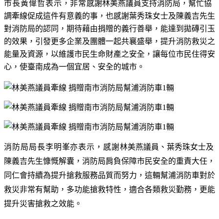
市長黃偉哲表示，非常
感謝林美燕議員支持消防局，幫忙協
調牽
線促成這件有意義的事，也感謝
葉秀珠女士及陳義吉先生
對消防局的認同，期待藉由捐贈的義行善舉，能達到拋磚引玉
的效果，引發更多企業及團體一起共襄盛舉，提升消防救災之
能量及資源，以維護市民生命財產之安全，讓每位市民住得安
心，使臺南成為一個宜居、安全的城市。
消防局局長李明峯亦表示，感謝
林美燕議員、葉秀珠女士及
陳義吉先生慷慨解囊，消防局肩負保障市民安全的重責大任，
同仁會持續為提升搶救服務品質而努力，
這輛幫浦消防車對於
救災非常有幫助，多功能搶救特性，適合各類救災勤務，
更能
提升災害搶救之效能。