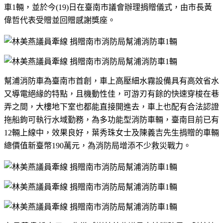
車
1
輛，並於今
(19)
日在臺南市議會辦理捐贈儀式，由市長黃
偉哲代表受贈並回贈感謝獎座。
幫浦消防車為臺南市首創，車上高壓細水霧設備具有高效省水
又導電絕緣的特點，且機動性佳，可游刃有餘的快速穿梭在巷
弄之間，大樓地下室也都能直接開進去，車上也配有合法認證
拖船鉤可執行水域勤務，為多功能型消防車輛，臺南目前已有
12
輛上線中，效果良好，葉秀珠女士及陳義吉先生捐贈的車輛
總價值新臺幣
190
萬元，為消防局增添不少救災戰力。