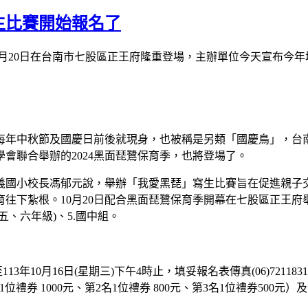
生比賽開始報名了
月
20
日在台南市七股區正王府隆重登場，主辦單位今天宣布今年
每年中秋節及國慶日前後就現身，也被稱是另類「國慶鳥」，台
學會聯合舉辦的
2024
黑面琵鷺保育季，也將登場了。
義國小校長馮郁元說，舉辦「我愛黑琵」寫生比賽旨在促進親子
育往下紮根。
10
月
20
日配合黑面琵鷺保育季開幕在七股區正王府
五、六年級
)
、
5.
國中組。
至
113
年
10
月
16
日
(
星期三
)
下午
4
時止，填妥報名表傳真
(06)7211831
1
位禮券
1000
元、第
2
名
1
位禮券
800
元、第
3
名
1
位禮券
500
元）及