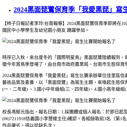
2024黑面琵鷺保育季「我愛黑琵」寫
【柿子日報記者李玲
/
台南報導】
2024
黑面琵鷺保育季即將在
10
國民中小學學生及幼兒園小朋友 踴躍參加。
時序已入秋，來台度冬的「國際明星鳥」黑面琵鷺陸續報到，
徵今年賞鳥季登場了，由台南市政府農業局、台南市生態保育
2024
黑面琵鷺保育季「我愛黑琵」寫生比賽承辦單位佳里區信
藝術品質及素養，以「黑面琵鷺」為寫生主題，來喚起生態保
(
一、二年級
)
、
3.
國小中年級組
(
三、四年級
)
、
4.
國小高年級組
(
校長馮郁元指出，報名日期：
1.
採團體或個人報名：於即日起
(06)7211918
信義國小李慧稜主任
)
確認。各組錄取前
3
名（第
1
名
作品優劣，得以從缺名次。