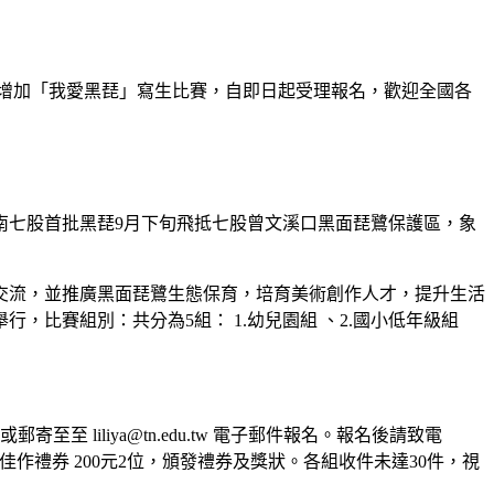
增加「我愛黑琵」寫生比賽，自即日起受理報名，歡迎全國各
南七股首批黑琵
9
月下旬飛抵七股曾文溪口黑面琵鷺保護區，象
交流，並推廣黑面琵鷺生態保育，培育美術創作人才，提升生活
舉行，比賽組別：共分為
5
組：
1.
幼兒園組 、
2.
國小低年級組
或郵寄至至
liliya@tn.edu.tw
電子郵件報名。報名後請致電
佳作禮券
200
元
2
位，頒發禮券及獎狀。各組收件未達
30
件，視