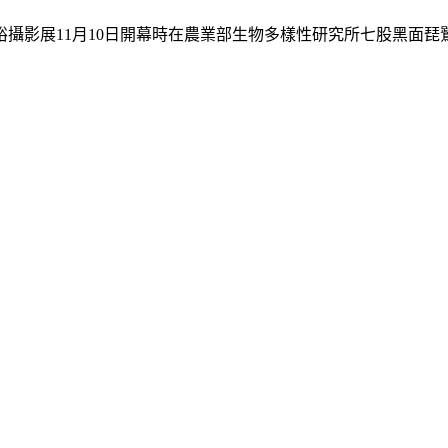
裕攝影展
11
月
10
日開幕時在農業部生物多樣性研究所七股黑面琵