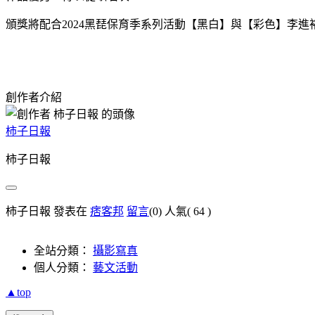
頒獎將配合
2024
黑琵保育季系列活動【黑白】與【彩色】李進
創作者介紹
柿子日報
柿子日報
柿子日報 發表在
痞客邦
留言
(0)
人氣(
64
)
全站分類：
攝影寫真
個人分類：
藝文活動
▲top